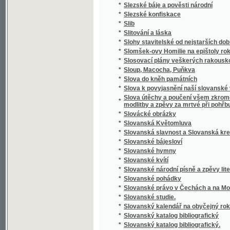
*
Slovník cizojazyčný obsahující výklad cizíc
Slovník česko-anglický i anglicko-český s 
*
výslovností a krátkou mluvnicí anglickou
*
Slovník česko-cikánský a cikánsko-český j
*
Slovník česko-francouzský a francouzsko-
*
Slovník domácího lékařství a zdravotnictví
*
Slovník francouzsko-český
*
Slovník francouzsko-český.
*
Slovník k Caesarovým pamětem O válce gal
*
Slovník latinsko-česko-německý k latinský
*
Slovník latinsko-český
*
Slovník lékařské terminologie
*
Slovník národohospodářský, sociální a politi
*
Slovník naučný.
*
Slovník řecko-česko-německý ku potřebě ž
*
Slovník slovenskočeský a československý
*
Slovník Titi Livi Ab urbe condita librorum pa
*
Slovník zdravotní
*
Slovo a skutek
*
Slovo o Homerovi a jeho básních
*
Slovo o polku Igorevě
*
Slovo o Spolkách Mjernosti a Školách Ňedel
*
Slovo o vyučování řečem a spisování školsk
*
Slovo o zádruze
*
Slovo o židech
*
Slovo rozumné
*
Slovosklad (syntaxis) latinského jazyka
*
Slowa k úmrtní slawnosti za oběti dne 13. 