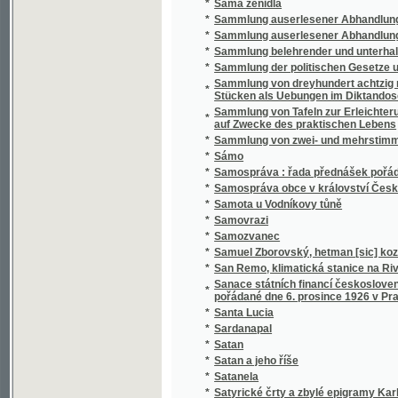
*
Sammlung belehrender und unterhaltender 
*
Sammlung der politischen Gesetze und Vero
Sammlung von dreyhundert achtzig neun Sät
*
Stücken als Uebungen im Diktandoschreibe
Sammlung von Tafeln zur Erleichterung des
*
auf Zwecke des praktischen Lebens
*
Sammlung von zwei- und mehrstimmigen Li
*
Sámo
*
Samospráva : řada přednášek pořádaných 
*
Samospráva obce v království Českém
*
Samota u Vodníkovy tůně
*
Samovrazi
*
Samozvanec
*
Samuel Zborovský, hetman [sic] kozákův Z
*
San Remo, klimatická stanice na Rivieře
Sanace státních financí československých : 
*
pořádané dne 6. prosince 1926 v Praze
*
Santa Lucia
*
Sardanapal
*
Satan
*
Satan a jeho říše
*
Satanela
*
Satyrické črty a zbylé epigramy Karla Havl
*
Sazavo Emmauzskoje svjatoe blagověstvov
*
Sázavské vlny
*
Sběratel brouků
*
Sbírka českých národních písní
*
Sbírka českých národních písní