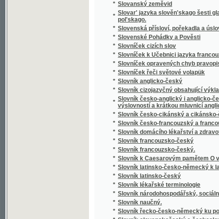
*
Slowa Rozlaučenj křesťanského otce k swé
*
Slowa žiwota
*
Slowanka
*
Slowanské národnj pjsně
*
Slowanské národnj pjsně
*
Slowanské starožitnosti.
*
Slowanský národopis
*
Slowár Slowenskí Česko-Laťinsko-Ňemecko
Slowesnost aneb Náuka o wýmluvnosti prosai
*
řeči
*
Slowesnost aneb zbjrka přjkladů s krátkým
*
Slowník pro čtenáře nowin, w němž se wyswě
*
Slownjk česko-německý Josefa Jungmanna
*
Slownjk hospodářsko-technický pro auřednjk
Slowo ku prwni slawnosti Konstituce, w Čec
*
Čerwinka ... na Ostředku, w dubnu 1848
*
Slowo o českých wěcnicech w Rakownjce a Li
Slowo útěchy, poslané Prachatičanům po ne
*
stosedm a třidcet domů w popel obrátil
*
Slunce i mračna
*
Sluncem a stínem
*
Služebnice své paní
*
Služebník svého pána
*
Služebný řád pro cís. a král. vojsko.
*
Slze
*
Slzičky
*
Slzy a úsměvy
*
Slzy osudu