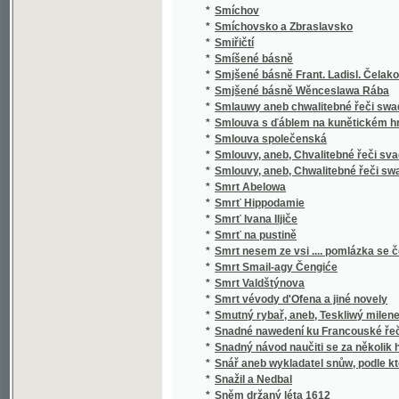
*
Sociální politika států evropských
*
Sociální postavení ženy
*
Sociologie
*
Sofokleův Edip král
*
Sofokleův Oidipus král
*
Sofonisba
*
Sokol
*
Sokol
*
Sokolské sonety
*
Sokolstvo a naše doba
*
Sokové
*
Sokové
*
Sokové
*
Sólové výstupy a popěvky Josefa Frankovs
*
Sólové výstupy Jindřicha Mošny
*
Sólové výstupy Jindřicha Mošny
*
Sonety samotáře
*
Sonety tiché pohody
*
Sonnenberg
*
Sonnenblumen
*
Souboj
*
Souboj s Bohem
*
Soubor nových zákonů školských a vládních
*
Soubor veškerých nauk hospodářských
*
Soucit i vzdor
*
Současné Chorvatsko
*
Soudce zalamejský
*
Soudce, čili, Varuj se prchlivosti!