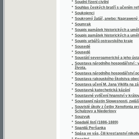
*
Spisy Kampelíkovy
*
Spisy Karla Hynka Máchy
*
Spisy Karla Hynka Máchy.
*
Spisy Karla staršího z Žerotína.
*
Spisy Karoliny Světlé.
*
Spisy Mil. Zdir. Poláka
*
Spisy právnické o právu českém v XVI-tém s
*
Spisy S.K. Macháčka.
*
Spisy Sofie Podlipské.
*
Spisy Václ. Klim. Klicpery
*
Spisy Václ. Klim. Klicpery
*
Spisy Václ. Klim. Klicpery.
*
Spogenj mé s Bohem
*
Společenské hry
*
Společenské hry
*
Společenské povinnosti jinochovy
*
Společenský krasořečník český.
*
Společenský převrat, aneb, Pohled do budo
*
Společenský zpěvník český
*
Společenský zpěvník český
*
Spolehlivý průvodčí na cestách po Adrsbac
*
Spolek ku blahu nuzných dítek v Praze
*
Spolek mladých
*
Spor o němčinu
*
Spořitelní spolky dle vzoru Raiffeisenova
*
Spořitelny po farských kollaturách orbě, ř
*
Sprach- und Lesebuch für die Zöglinge des 