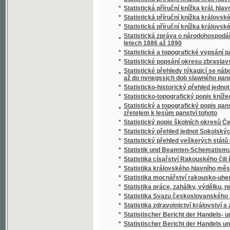
*
Stráž českého Pošumaví
*
Stráž na Rýně
*
Strážce jazyka
*
Strážmistr
*
Strážný duch na prairii
*
Strejčkové z Moravy
*
Streyčka Bohuslawa rozmluwy s dětmi o me
*
Stručná fysika k potřebě mládeže škol obe
*
Stručná katolická dogmatiká
*
Stručná katolická liturgika Dominika Aloise
*
Stručná mluvnice jazyka latinského
*
Stručná mluvnice pro nižší realné školy
*
Stručná náuka o českém básnictví
*
Stručná nauka o účetnictví jednoduchém i s
*
Stručná nauka o zboží
*
Stručná tělo- a zdravověda pro školy a dom
*
Stručné dějiny c. a k. pěšího pluku Humberta I
*
Stručné dějiny literatury české
*
Stručné popsání hlawního chrámu w Miláně
*
Stručné popsání Pražského hlavního chrámu
Stručné popsání svěřenského velkostatku Ko
*
Stadiona-Thannhausenu a předmětů z tohot
*
Stručné poučení o předpisech poplatkových p
*
Stručné poučení o štěpařství a o pěstování
*
Stručný a úplný Přehled katolického nábože
*
Stručný běh dějin Starého zákona a církve K
*
Stručný dějepis církevní pro školu a dům
*
Stručný dějepis Čech