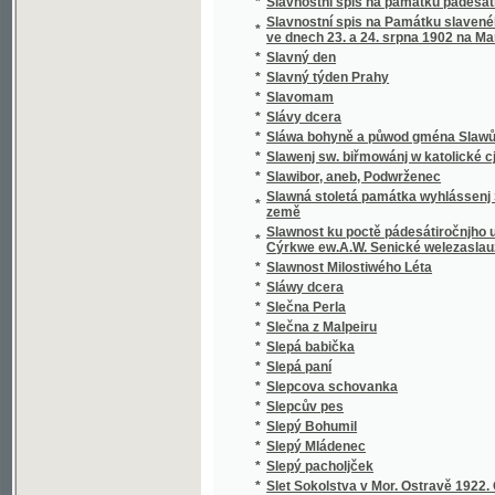
*
Sloup, Macocha, Puňkva
*
Slova do kněh památních
*
Slova k povyjasnění naší slovanské vzájemn
Slova útěchy a poučení všem zkromouceným k
*
modlitby a zpěvy za mrtvé při pohřbu, ke mši
*
Slovácké obrázky
*
Slovanská Květomluva
*
Slovanská slavnost a Slovanská krev
*
Slovanské bájesloví
*
Slovanské hymny
*
Slovanské kvítí
*
Slovanské národní písně a zpěvy litevské.
*
Slovanské pohádky
*
Slovanské právo v Čechách a na Moravě
*
Slovanské studie.
*
Slovanský kalendář na obyčejný rok
*
Slovanský katalog bibliografický
*
Slovanský katalog bibliografický.
*
Slovanský zeměvid
Slovar' jazyka slověn'skago šesti glavnych" 
*
pol'skago.
*
Slovenská přísloví, pořekadla a úsloví
*
Slovenské Pohádky a Pověsti
*
Slovníček cizích slov
*
Slovníček k Učebnici jazyka francouzského 
*
Slovníček opravených chyb pravopisných
*
Slovníček řeči světové volapük
*
Slovník anglicko-český