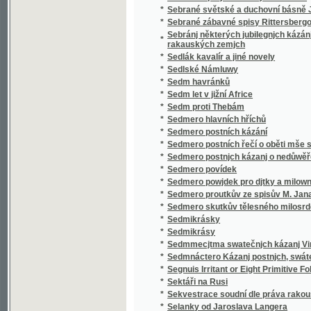
*
Sedmero postnjch kázanj o nedůwěře w lidi
*
Sedmero povídek
*
Sedmero powjdek pro djtky a milownjky gic
*
Sedmero proutkův ze spisův M. Jana Husi
*
Sedmero skutkův tělesného milosrdenství
*
Sedmikrásky
*
Sedmikrásy
*
Sedmmecjtma swatečnjch kázanj Vincencia
*
Sedmnáctero Kázanj postnjch, swátečnjch y 
*
Segnuis Irritant or Eight Primitive Folk-lore 
*
Sektáři na Rusi
*
Sekvestrace soudní dle práva rakouského
*
Selanky od Jaroslava Langera
*
Seligkeitsgrund
*
Selská bouře
*
Selská svatba
*
Selské ballady
*
Selské črty
*
Selské povstání roku 1775
*
Selské zrcadlo představující život a působen
*
Semeno
*
Sen noci svatojanské
*
Sen sv. Jana
*
Serafka
*
Sestra a bratr
*
Sestra Blažena
*
Sestra Dolorosa
*
Sestupem