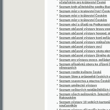
*
Seznam ssavectva a ptactva Českého mus
*
Seznam umělecké výstavy
*
Seznam veškerých nejdůležitějších časopis
Seznam všech poštovních, železničních, ryc
*
Rakouském
Seznam výstavy 10 velkých kartonů Jana Bedř
*
současníkův
*
Seznam výstavy děl malíře krajin a genru K
*
Seznam výstavy děl Vasila V. Veresčagina
Seznam výšek v Čechách, jež v letech 1877 
*
byly
*
Seznam zaslaných obrazů do umělecké výsta
Seznam zaslaných obrazů do umělecké výsta
*
místnostech sálu žofínského
*
Seznání, rozbírání, skládání, zachowání a či
*
Sfinx
*
Schatten und Licht
*
Schematismus der Bierbrauereien in Böhme
*
Schematismus für das Königreich Böheim
*
Schematismus für das Königreich Böhmen
*
Schematismus obecného školstva na Mora
Schematismus školních úřadův, škol obecný
*
hospodářských škol na Moravě 1895
*
Schematismus velkostatků v království Č
*
Schematismus, vydaný výborem zemským kr
*
Schilder-Schau
*
Schiller
*
Schillerova Panna Orleanská