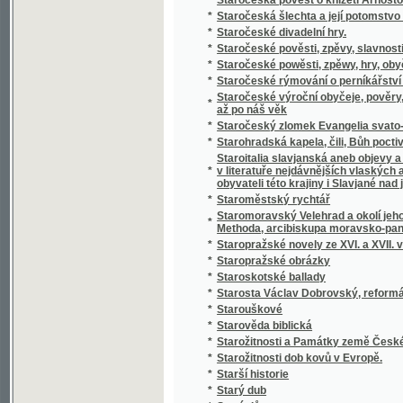
*
Statistický přehled veškerých států na zem
*
Statistik und Beamten-Schematismus des 
*
Statistika císařství Rakouského čili říše R
*
Statistika královského hlavního města Prahy
*
Statistika mocnářství rakousko-uherského
*
Statistika práce, zahálky, výdělku, nemocí,
*
Statistika Svazu českoslovanského Sokolst
*
Statistika zdravotnictví království a zemí v
*
Statistischer Bericht der Handels- und Ge
*
Statistischer Bericht der Handels und Ge
*
Statistischer Bericht der Handels-und Gew
*
Statkářovo jitro
Statky a jmění kollejí jesuitských, klášterů,
*
Josefa II. zrušených
*
Státní lékařství
*
Státní lékařství.
*
Státní lékařství.
*
Státní podniky ; Státní dluhy : dvě přednášky
*
Stav a děje národův na zemi uherské bydlící
*
Stav manželský a příprava k němu
*
Stav Rakouska a jeho budoucnosť
*
Stavitelé chrámu
*
Stavitelské a strojnické předlohy k praktic
*
Stavitelský praktik
*
Stavitelství hospodářské
*
Steckbrief
*
Stěpná Zahrada, obsahugjcj Pobožné modli
*
Stepný král Lear