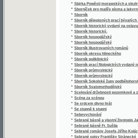
*
Sborník poliklinický
*
Sborník prací filologických vydaný na oslavu
*
Sborník průmyslnický
*
Sborník průmyslnický
*
Sborník Sokolské župy podbělohorské
*
Sborník Svatomethodějský
*
Scelování držebnosti pozemkové a zakládán
*
Scéna za scénou
*
Se srdcem divno hrát
*
Se stupně k stupni
*
Sebevychování
*
Sebrané básně a vlastní životopis Jana Hav
*
Sebrané básně Fr. Sušila
*
Sebrané romány Josefa Jiřího Kolára
*
Sebrané spisy Františky Stránecké
*
Sebrané světské a duchovní básně Josefa V
*
Sebrané zábavné spisy Rittersbergovy.
Sebránj některých jubilegnjch kázánj, držáný
*
rakauských zemjch
*
Sedlák kavalír a jiné novely
*
Sedlské Námluwy
*
Sedm havránků
*
Sedm let v jižní Africe
*
Sedm proti Thebám
*
Sedmero hlavních hříchů
*
Sedmero postních kázání
*
Sedmero postních řečí o oběti mše svaté