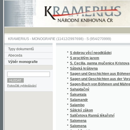
KRAMERIUS
-
MONOGRAFIE
(11412/2997698) -
S (954/270999)
Typy dokumentů
*
S dobrou věcí neodkládej
Abeceda
*
S procitlým jarem
Výběr monografie
*
S. Cecilia, panna mučenice Kristova
*
Sábská královna
*
Sagen und Geschichten aus Böhmen
*
Sagen und Geschichten aus der Vorzeit Bö
*
Sagen-Buch von Böhmen und Mähren.
Pokročilé vyhledávání
*
Sahajdačný
*
Śakuntala
*
Salamandr
*
Salambo
*
Sálický zákon
*
Saličetova Ranná lékařství
*
Salomena
*
Salomena
*
Samá ženidla
*
Sammlung auserlesener Abhandlungen über
*
Sammlung auserlesener Abhandlungen über