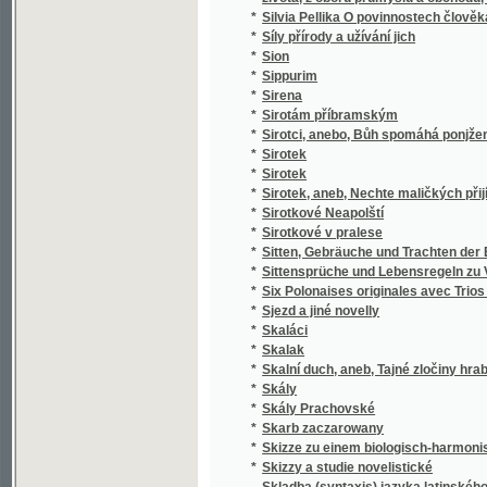
*
k stilistickým cvičením.
*
Skladba jazyka českého
*
Skladby Smetanovy
*
Skláři
*
Sklizeň rostlin hospodářských
*
Skončení třicetileté války, čili, Obležení Pr
*
Skotský zámek
*
Skromný románek a jiné povídky
Skřipec na české nevěrce a svobodomyslníky
*
Nepomuckém"
*
Skřivánek
*
Skřivánek
*
Skutečná Oběť před Bohem
*
Skutky apoštolské
*
Skvrny i paprsky
*
Skvrny na slunci
*
Slabikář
*
Slabikář a první čítanka pro katolické škol
*
Slabikář pro školy obecné
*
Sladkovodní mechovky země České
*
Slaměné srdce
*
Slanské obrázky
*
Slaný a okolí
*
Slatinská kyselka
*
Sláva a úpadek pana Jana Kroutila, pololání
*
Sláva a záhuba rodu Vršovcův
*
Slavia