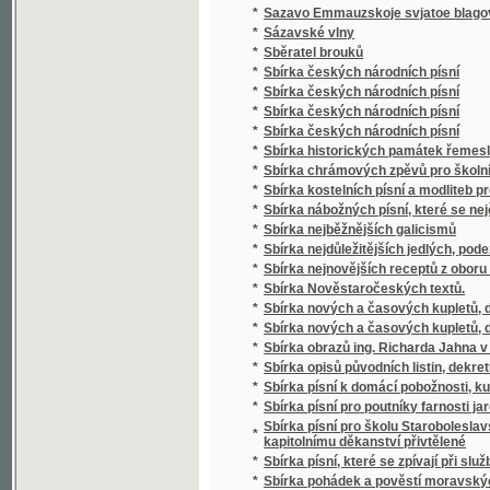
*
Sbírka českých národních písní
*
Sbírka českých národních písní
*
Sbírka historických památek řemesla kože
*
Sbírka chrámových zpěvů pro školní mládež
*
Sbírka kostelních písní a modliteb pro mlá
*
Sbírka nábožných písní, které se nejčastěji
*
Sbírka nejběžnějších galicismů
*
Sbírka nejdůležitějších jedlých, podezřelých
*
Sbírka nejnovějších receptů z oboru vinařství
*
Sbírka Nověstaročeských textů.
*
Sbírka nových a časových kupletů, dvojzpě
*
Sbírka nových a časových kupletů, dvojzpě
*
Sbírka obrazů ing. Richarda Jahna v Praze
*
Sbírka opisů původních listin, dekretů a priv
*
Sbírka písní k domácí pobožnosti, ku mši sv
*
Sbírka písní pro poutníky farnosti jaroměřic
Sbírka písní pro školu Staroboleslavskou, Lh
*
kapitolnímu děkanství přivtělené
*
Sbírka písní, které se zpívají při službách
*
Sbírka pohádek a pověstí moravských zvláš
*
Sbírka pověstí historických lidu českého v 
*
Sbírka povídek a arabesk
*
Sbírka povídek pro mládež českoslovansko
*
Sbírka proslovů
*
Sbírka přání
*
Sbírka přání k novému roku, k narozeninám,
*
Sbírka přednášek z oboru lékařského