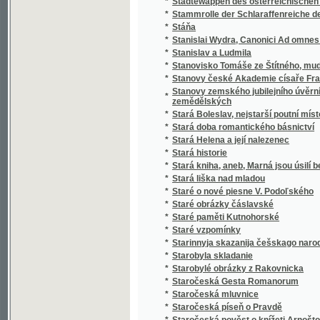
*
Stařeček z hor
*
Staří a mladí
*
Staří a mladí
*
Staří mládenci
*
Staří vojáci
*
Statek v Habří
*
Statika konstrukcí pozemního stavitelství
Statistická knížka královského hlavního mě
*
Karlína, Smíchova, Král. Vinohradů a Žižkov
Statistická knížka královského hlavního m
*
kommissí obcí Holešovic-Buben, Karlína, Sm
*
Statistická příruční knížka král. hlav. města
*
Statistická příruční knížka král. hlavního měs
*
Statistická příruční knížka král. hlavního m
*
Statistická příruční knížka královského hla
*
Statistická příruční knížka královského hla
Statistická zpráva o národohospodářských
*
letech 1886 až 1890
*
Statistické a topografické vypsání panství V
*
Statistické popsání okresu zbraslavského v
Statistické přehledy týkagjcí se náboženstw
*
až do nynegssjch dob slawného panowánj na
*
Statisticko-historický přehled jednot Sokol
*
Statisticko-topografický popis knížecího Šv
Statistický a topografický popis panství Ná
*
zřetelem k lesům panství tohoto
*
Statistický popis školních okresů Čech :
*
Statistický přehled jednot Sokolských