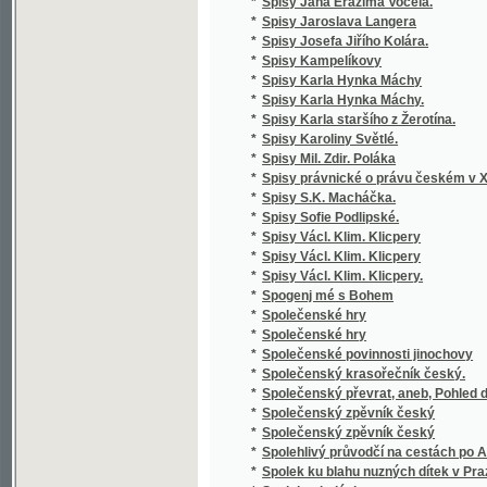
*
zemědělských
*
Stará Boleslav, nejstarší poutní místo v Če
*
Stará doba romantického básnictví
*
Stará Helena a její nalezenec
*
Stará historie
*
Stará kniha, aneb, Marná jsou úsilí bezbožn
*
Stará liška nad mladou
*
Staré o nové piesne V. Podoľského
*
Staré obrázky čáslavské
*
Staré paměti Kutnohorské
*
Staré vzpomínky
*
Starinnyja skazanija češskago naroda
*
Starobyla skladanie
*
Starobylé obrázky z Rakovnicka
*
Staročeská Gesta Romanorum
*
Staročeská mluvnice
*
Staročeská píseň o Pravdě
*
Staročeská pověst o knížeti Arnoštovi a Běl
*
Staročeská šlechta a její potomstvo po třicet
*
Staročeské divadelní hry.
*
Staročeské pověsti, zpěvy, slavnosti, hry, o
*
Staročeské powěsti, zpěwy, hry, obyčege, s
*
Staročeské rýmování o perníkářství z roku 
Staročeské výroční obyčeje, pověry, slavno
*
až po náš věk
*
Staročeský zlomek Evangelia svato-Janského
*
Starohradská kapela, čili, Bůh poctivých ne
Staroitalia slavjanská aneb objevy a důkazy 