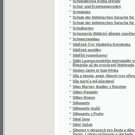
*
Silný Vašek
Silozpyt v obrazech pro školu a dům, třicet 
*
života, z oboru průmyslu a obchodu, vědy i 
*
Silvia Pellika O povinnostech člověka
*
Síly přírody a užívání jich
*
Sion
*
Sippurim
*
Sirena
*
Sirotám příbramským
*
Sirotci, anebo, Bůh spomáhá ponjženým, n
*
Sirotek
*
Sirotek
*
Sirotek, aneb, Nechte maličkých přijíti ke m
*
Sirotkové Neapolští
*
Sirotkové v pralese
*
Sitten, Gebräuche und Trachten der Bewohn
*
Sittensprüche und Lebensregeln zu Vorschrif
*
Six Polonaises originales avec Trios pour le
*
Sjezd a jiné novelly
*
Skaláci
*
Skalak
*
Skalní duch, aneb, Tajné zločiny hraběnky z
*
Skály
*
Skály Prachovské
*
Skarb zaczarowany
*
Skizze zu einem biologisch-harmonischen 
*
Skizzy a studie novelistické
Skladba (syntaxis) jazyka latinského s přip