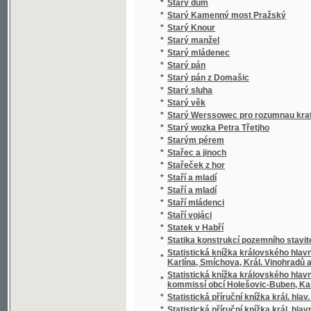
*
Stero žalmů
*
Stichotvorenija
*
Still und Bewegt
*
Stillleben eines Grenz-Officiers
*
Stimmungsbilder aus der Schweiz
*
Stínem k úsvitu
*
Stínová hra
*
Stíny
*
Sto bájek pro mládež českoslovanskou
*
Sto básnj pro djtky
*
Sto let od Váňova nálezu uhlí u Kladna
*
Sto let práce
*
Sto malých básní
*
Sto panen
*
Sto povídek naší milé mládeži
*
Sto prostonárodních pohádek a pověstí slo
*
Sto úvah krátkých a vážných rozjímajícím 
*
Sto welmi naučných dwau řádkowých bágek
*
Stoletá Památka Kostela Panny Marye w měs
*
Stoletá slawná památka wyhlássenj za Sw
*
Strakonicko s okresem vodňanským a hor
*
Strakonický dudák
*
Strakonický dudák
*
Strannická zuřivost
*
Strasti a slasti dvou přátel
*
Strašný hrdelní soud v Kocourově
*
Stratonika a jiné povídky