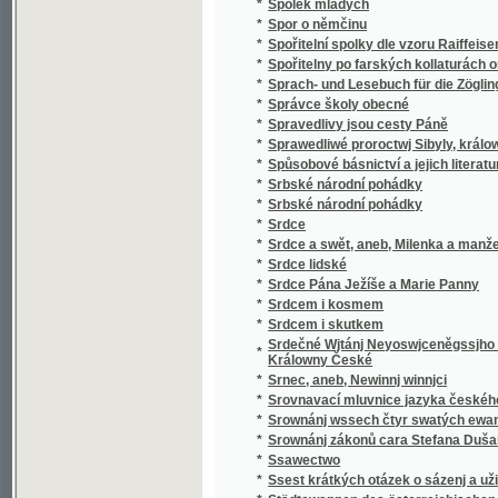
*
v literatuře nejdávnějších vlaských a souse
obyvateli této krajiny i Slavjané nad jiní četně
*
Staroměstský rychtář
Staromoravský Velehrad a okolí jeho v 9. stol
*
Methoda, arcibiskupa moravsko-panonskéh
*
Staropražské novely ze XVI. a XVII. věku
*
Staropražské obrázky
*
Staroskotské ballady
*
Starosta Václav Dobrovský, reformátor ob
*
Starouškové
*
Starověda biblická
*
Starožitnosti a Památky země České.
*
Starožitnosti dob kovů v Evropě.
*
Starší historie
*
Starý dub
*
Starý dům
*
Starý Kamenný most Pražský
*
Starý Knour
*
Starý manžel
*
Starý mládenec
*
Starý pán
*
Starý pán z Domašic
*
Starý sluha
*
Starý věk
*
Starý Werssowec pro rozumnau kratochwjli
*
Starý wozka Petra Třetjho
*
Starým pérem
*
Stařec a jinoch