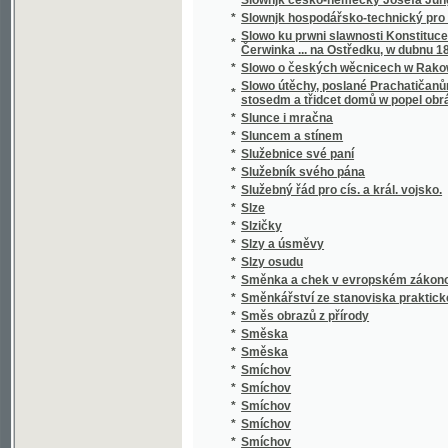
*
Smrt Valdštýnova
*
Smrt vévody d'Ofena a jiné novely
*
Smutný rybař, aneb, Teskliwý milenec
*
Snadné nawedení ku Francouské řeči pro 
*
Snadný návod naučiti se za několik hodin rus
*
Snář aneb wykladatel snůw, podle kterého i w
*
Snažil a Nedbal
*
Sněm držaný léta 1612
*
Sněmy české dle obnoweného zřízení zemské
*
Sněmy české od léta 1526 až po naši dobu.
*
Sněmy zvířat
*
Sněmy zwjřat
*
Snění a život
*
Sněženka
*
Snjh
*
Sny o štěstí
*
Socialismus
*
Socialismus a sociální hnutí v 19. století
*
Socialismus naší doby
*
Socialista minulého století
*
Socialisté
*
Socialistický katechismus, nebo-li, Červen
*
Socialní hnutí v Starém Římě a cesarismus
Sociální pojištění v Čs. republice : (přednášk
dr. L. Winter, taj. všeob. pens. ústavu dr. J
*
rady dra J. Brablece a s otiskem původního
předloha)
*
Sociální politika