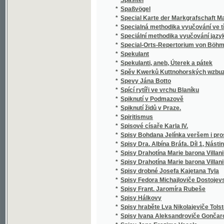
*
Správce školy obecné
*
Spravedlivy jsou cesty Páně
*
Sprawedliwé proroctwj Sibyly, králowny ze 
*
Spůsobové básnictví a jejich literatura
*
Srbské národní pohádky
*
Srbské národní pohádky
*
Srdce
*
Srdce a swět, aneb, Milenka a manželka
*
Srdce lidské
*
Srdce Pána Ježíše a Marie Panny
*
Srdcem i kosmem
*
Srdcem i skutkem
Srdečné Wjtánj Neyoswjceněgssjho Krále Č
*
Králowny České
*
Srnec, aneb, Newinnj winnjci
*
Srovnavací mluvnice jazyka českého a slo
*
Srownánj wssech čtyr swatých ewangelij, to
*
Srownánj zákonů cara Stefana Dušana srbs
*
Ssawectwo
*
Ssest krátkých otázek o sázenj a užitku ze
*
Städtewappen des österreichischen Kaiser
*
Stammrolle der Schlaraffenreiche des Erdba
*
Stáňa
*
Stanislai Wydra, Canonici Ad omnes sanctos 
*
Stanislav a Ludmila
*
Stanovisko Tomáše ze Štítného, mudrce
*
Stanovy české Akademie císaře Františka J
Stanovy zemského jubilejního úvěrního fondu