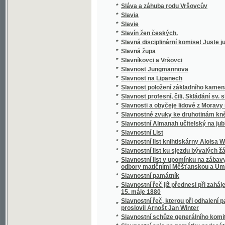
*
Slávy dcera
*
Sláwa bohyně a půwod gména Slawůw čili S
*
Slawenj sw. biřmowánj w katolické cjrkwi
*
Slawibor, aneb, Podwrženec
Slawná stoletá památka wyhlássenj Swatéh
*
země
Slawnost ku poctě pádesátiročnjho učitels
*
Cýrkwe ew.A.W. Senické welezaslaužilého ss
*
Slawnost Milostiwého Léta
*
Sláwy dcera
*
Slečna Perla
*
Slečna z Malpeiru
*
Slepá babička
*
Slepá paní
*
Slepcova schovanka
*
Slepcův pes
*
Slepý Bohumil
*
Slepý Mládenec
*
Slepý pacholjček
*
Slet Sokolstva v Mor. Ostravě 1922. Ostrav
*
Slezské báje a pověsti národní
*
Slezské konfiskace
*
Slib
*
Slitování a láska
*
Slohy stavitelské od nejstarších dob až na d
*
Slomšek-ovy Homilie na epištoly roku círke
*
Slosovací plány veškerých rakousko-uhersk