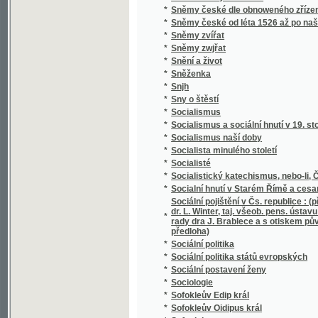
*
Soudní akta konsistoře Pražské
*
Soudní kniha města Jičína
*
Soudní řízení civilní
*
Souhlas českých bratří s učením reformova
*
Soukojenci
*
Soukromý žalář, anebo: Naprawený kárane
*
Soumrak
*
Soupis památek historických a uměleckých v
*
Soupis památek historických a uměleckých
*
Soupis urbářů ostravského kraje
*
Sousedé
*
Sousedé
*
Soustátí severoamerické a jeho ústava
Soustava národního hospodářství : věda o po
*
života.
*
Soustava národního hospodářství politickéh
*
Soustava rakouského školstva obecného
*
Soustava učení M. Jana Viklifa na základě 
*
Soustavná katechetická kázání
*
Soustavné vylíčení hnanství v království Č
*
Soustawní nástin Slowesnosti, zwláště ku 
Souvislé úkoly z četby Xenofonta pro V. a V
*
Schulzovy a Niederlovy
*
Souzvuk
*
Spadalé listí (1886-1889)
*
Spanilá Peršanka
*
Spása ve vás, čili kresťanství nikoliv jako m
*
Spasitel