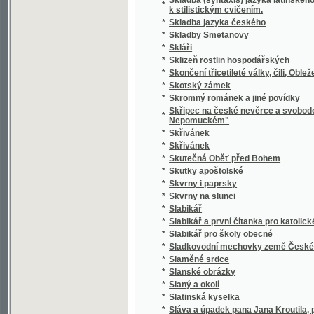
*
Slavie
*
Slavín žen českých.
*
Slavná disciplinární komise! Juste judicate f
*
Slavná župa
*
Slavníkovci a Vršovci
*
Slavnost Jungmannova
*
Slavnost na Lipanech
*
Slavnost položení základního kamena k nár
*
Slavnost profesní, čili, Skládání sv. slibů d
*
Slavnosti a obyčeje lidové z Moravy na Ná
*
Slavnostné zvuky ke druhotinám kněžským d
*
Slavnostní Almanah učitelský na jubilejní ro
*
Slavnostní List
*
Slavnostní list knihtiskárny Aloisa Wiesnera
*
Slavnostní list ku sjezdu bývalých žáků reál
Slavnostní list v upomínku na zábavy pořá
*
odbory matičními Měšťanskou a Umělecko
*
Slavnostní památník
Slavnostní řeč již přednesl při zahájení sje
*
15. máje 1880
Slavnostní řeč, kterou při odhalení pamětn
*
proslovil Arnošt Jan Winter
*
Slavnostní schůze generálního komitétu zems
*
Slavnostní spis na památku padesátiletého 
Slavnostní spis na Památku slaveného založe
*
ve dnech 23. a 24. srpna 1902 na Mariansk
*
Slavný den
*
Slavný týden Prahy
*
Slavomam