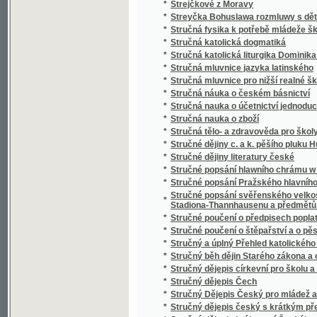
*
Studien über nordböhmische Arbeiterverhält
*
Studnice wody žiwé
*
Sudiči
*
Suchá ratolesť
*
Sultan Soliman před Szigétem
*
Summa cancellariae (Cancellaria Caroli IV.)
*
Summa catechismi, to jest, Malý katechism
*
Surrogát sv. Vasilija
*
Sursum corda
*
Sursum corda!
*
Sustine et abstine
*
Sv. Alfonsa Marie z Liguori Devítidenní pobož
*
Sv. Alfonsa Marie z Liguori O oběti Ježíše Kr
*
Sv. Alojsia Gonzagy Spisek o andělích a jiné
*
Sv. Jan Nepomucký, mučeník a hlavní patro
*
Sv. Josafat, arcibiskup polocký, mučeník a 
*
Sv. Kyril nepsal kyrilsky než hlaholsky
*
Sv. Prokop, jeho klášter a památka u lidu
*
Sv. růženec a nejsvětější svátosť
*
Sv. Vincenc z Pauly
*
Sv. Vojtěch
*
Sv. Vojtěch, druhý biskup pražský, jeho klášte
Svadba v národě Česko-slovanském, čili, Sva
*
nápěvů
*
Svadlé květy
*
Svadlé růže
*
Svatá Anna, vzor křesťanských matek
*
Svatá cesta křížová Pána našeho Ježíše Kri