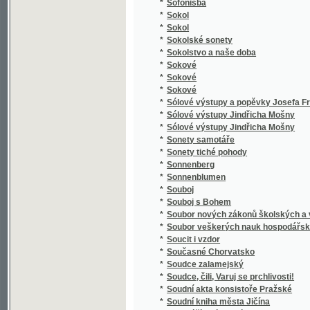
*
Spaßvögel
*
Special Karte der Markgrafschaft Maehren 
*
Specialná methodika vyučování ve třídě el
*
Speciální methodika vyučování jazyku mat
*
Special-Orts-Repertorium von Böhmen
*
Spekulant
*
Spekulanti, aneb, Úterek a pátek
*
Spěv Kwerků Kuttnohorských wzbuzugicý k 
*
Spevy Jána Botto
*
Spící rytíři ve vrchu Blaníku
*
Spiknutí v Podmazově
*
Spiknutí židů v Praze.
*
Spiritismus
*
Spisové císaře Karla IV.
*
Spisy Bohdana Jelínka veršem i prosou
*
Spisy Dra. Albína Bráfa. Díl 1, Nástin předná
*
Spisy Drahotína Marie barona Villaniho
*
Spisy Drahotína Marie barona Villaniho
*
Spisy drobné Josefa Kajetana Tyla
*
Spisy Fedora Michajloviče Dostojevského
*
Spisy Frant. Jaromíra Rubeše
*
Spisy Hálkovy
*
Spisy hraběte Lva Nikolajeviče Tolstého.
*
Spisy Ivana Aleksandroviče Gončarova.
*
Spisy Jana Erazima Vocela.
*
Spisy Jaroslava Langera
*
Spisy Josefa Jiřího Kolára.