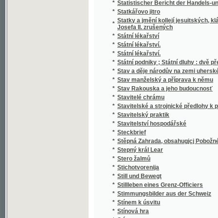
*
Stručný Dějepis Český pro mládež a pěstou
*
Stručný dějepis český s krátkým přehlede
*
Stručný dějepis království Českého
*
Stručný dějepis města a panství Telče
*
Stručný dějepis pro učitele a čekatele národ
*
Stručný dějepis zjevení božího pro nižší tříd
*
Stručný nástin dějin panství a hraběcího ro
*
Stručný nástin dějin spolku akademiků jiho
*
Stručný návod k chovu kapra
*
Stručný návod ku chovu sivenů a pstruhů 
*
Stručný německo-český slovník technický
*
Stručný obraz jazyka českého
*
Stručný obrys historie české literatury
*
Stručný průvodce obrazárnou Společnosti v
*
Stručný průvodce po Praze a výstavišti 189
*
Stručný přehled dějin a nynějšího stavu c. 
Stručný přehled dějin c.k. výsadního sboru
*
až na naše doby
*
Stručný přehled dějin hudby
*
Stručný přehled dějin literatury české doby
*
Stručný přehled dějin literatury české doby 
*
Stručný přehled vlastivědy Moravské
*
Stručný přírodopis člověka, vzrůst, ubyvání 
*
Stručný přírodopis všech tří říší
*
Stručný Seznam Země, čili, Měřický, přírod
*
Stručný silozpyt, čili, Fysika pro školy národ
*
Stručný slovník česko-italský, obsahující z