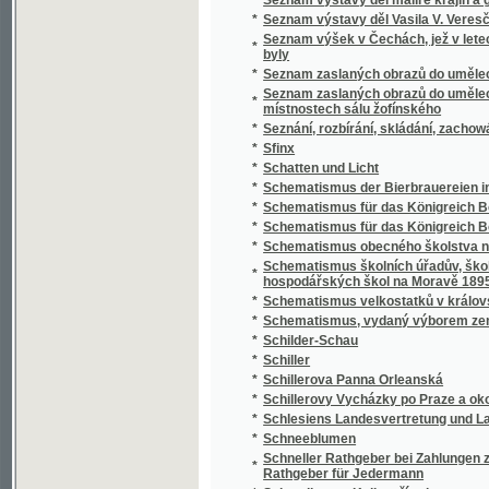
*
Schillerovy Vycházky po Praze a okolí.
*
Schlesiens Landesvertretung und Landeshaus
*
Schneeblumen
Schneller Rathgeber bei Zahlungen zunächst
*
Rathgeber für Jedermann
*
Schoedlerova Kniha přírody
*
Schul- und Erziehungsreden
*
Schulatlas
*
Schule der böhmischen Sprache für Deutsc
*
Schule der böhmischen Sprache für Deutsc
*
Schulkarten
*
Schusterův Biblický dějepis starého i nové
*
Schwarzwaldau
*
Sibiřské črty Vladimíra Korolenka
*
Sibiřské povídky
*
Sibiřští vypovězenci
Sídlo Laureacenského metropolity ve Veleh
*
Římanův až do vyvrácení Velehradu
*
Sieben Jahre in Süd-Afrika
*
Síla a hmota, aneb, Hlavní rysy přirozenéh
*
Síla parní a její působení
*
Silas Marner, tkadlec z Raveloe
*
Silber-Pappeln
*
Silber-Rosen
*
Silhouetty
*
Silhouetty mužů
*
Silhouetty z Prahy
*
Silné ženy