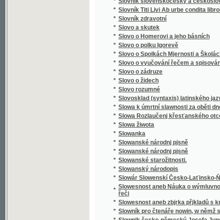
*
Směnka a chek v evropském zákonodárství
*
Směnkářství ze stanoviska praktického
*
Směs obrazů z přírody
*
Směska
*
Směska
*
Smíchov
*
Smíchov
*
Smíchov
*
Smíchov
*
Smíchov
*
Smíchov
*
Smíchovsko a Zbraslavsko
*
Smiřičtí
*
Smíšené básně
*
Smjšené básně Frant. Ladisl. Čelakowskýho
*
Smjšené básně Wěnceslawa Rába
*
Smlauwy aneb chwalitebné řeči swadebnj pr
*
Smlouva s ďáblem na kunětickém hradě, čili
*
Smlouva společenská
*
Smlouvy, aneb, Chvalitebné řeči svadební pr
*
Smlouvy, aneb, Chwalitebné řeči swadební p
*
Smrt Abelowa
*
Smrť Hippodamie
*
Smrť Ivana Iljiče
*
Smrť na pustině
*
Smrt nesem ze vsi .... pomlázka se čepejří
*
Smrt Smail-agy Čengiće