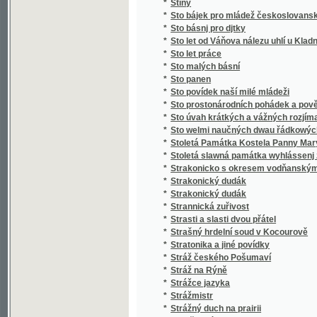
*
Stručný slovník paedagogický
*
Stručný světopis
*
Stručný všeobecný dějepis
*
Stručný všeobecný slovník věcný
*
Stručný zeměpis pro mládež
*
Stručný životopis Stanislava II. Pavlovské
*
Strýc Petr
*
Strýček Bohumil
*
Strýčkovy rozumy
*
Střední Čechy
*
Střelec Kauzedlnjk
*
Stud
*
Studená várka
*
Student hrdina
*
Studentský Seminář v Českých Budějovicíc
*
Studie a povídky
*
Studie dětství
*
Studie květeny v okolí Kladna
*
Studie na vysokých školách pražských, na u
*
Studie o práci
*
Studie v oboru českého útvaru křídového
*
Studie v oboru křídového útvaru v Čechách
*
Studie, krátké a kratší.
*
Studien
*
Studien für den neuern Gartenkünstler
*
Studien im Gebiete der böhmischen Kreidef
Studien über die Methoden und die Benützu
*
Niveauverhältnissen der Umgebungen von 