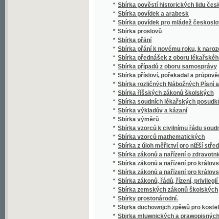
*
Sbírka případů z oboru samosprávy
*
Sbírka přísloví, pořekadal a průpovědí, krerý
*
Sbírka rozličných Nábožných Písní a Litanií
*
Sbírka říšských zákonů školských
*
Sbírka soudních lékařských posudků (superar
*
Sbírka výkladův a kázaní
*
Sbírka výměrů
*
Sbírka vzorců k civilnímu řádu soudnímu a
*
Sbírka vzorců mathematických
*
Sbírka z úloh měřictví pro nižší střední, m
*
Sbírka zákonů a nařízení o zdravotnictví, s
*
Sbírka zákonů a nařízení pro království Če
*
Sbírka zákonů a nařízení pro království Česk
*
Sbírka zákonů, řádů, řízení, privilegií a list
*
Sbírka zemských zákonů školských
*
Sbírky prostonárodní.
*
Sbjrka duchownjch zpěwů pro kostelnj i do
*
Sbjrka mluwnických a prawopisných prawid
*
Sbjrka Powěstj morawských a slezkých.
*
Sborníček pro malíře písma a lakyrníky
*
Sborník
*
Sborník dějepisných prací bývalých žáků V
*
Sborník historický vydaný na oslavu desítile
*
Sborník historický.
*
Sborník hospodářský
*
Sborník hospodářský
*
Sborník illustrovaných románů
*
Sborník okresu hlineckého