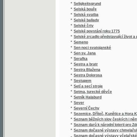
*
Setí a secí stroje
*
Setma, turecké děvče
*
Setník Halaburd
*
Sever
*
Severní Čechy
*
Sezemice, Dříteč, Kunětice a Hora Kunětick
*
Seznam běžných slov českých i německých a 
*
Seznam darů k národní loterii pro Zdeňku H
*
Seznam dočasné výstavy chmelařské ze skl
Seznam dočasné výstavy včelařské pořádan
*
včelařským pro království České
*
Seznam knih učitelského spolku Budeč v Lo
*
Seznam míst v kralovství [sic] Českém
*
Seznam míst v království Českém
*
Seznam míst v království Českém
*
Seznam obcí a úřadů na Podkarpatské Rusi
*
Seznam občasné výstavy bravu vepřového
*
Seznam občasné výstavy hospod. plodin a j
*
Seznam občasné výstavy koní pořádané od 1
*
Seznam občasné výstavy mlékařské
*
Seznam občasné výstavy ovcí
*
Seznam občasné výstavy skotu plemenného 
*
Seznam občasné výstavy žírného dobytka
*
Seznam pro výstavu ovoce, pořádanou skupi
Seznam příspěvků sboru ke zřízení českého 
*
věnovaných
*
Seznam rostlin květeny české
*
Seznam Slow a průpowědj českých we Slow