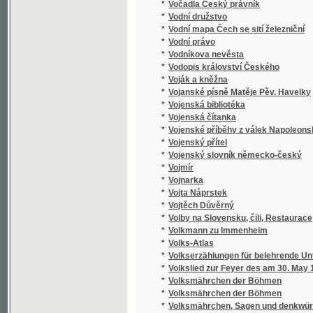
*
Königreiches Böhmen, in alphabetisch-tabel
*
Vollständiges Taschen-Wörterbuch der böh
*
Volné listy
*
Volné listy z knihy přírody
*
Von den Rechten und Pflichten der Bischöfe 
Von der Baumwoll-Fabrikation und der Ausübu
*
Baumwoll-Manufactur sich beschäftigend
*
Von der Capstadt ins Land der Maschukulu
*
Von der Erbauung, Erhaltung und Herstellun
*
Von der Robot und deren Ablösung für den
*
Vorbilder edler Handlungen
*
Vorleben eines Künstlers
*
Vorlesungen über Aesthetik
*
Vorsichtsregeln bei Umgehen mit der Butter
Vorträge gehalten in der öffentlichen Sitzu
*
ihrer ersten Jubelfeier am 14. September 1
*
Vorträge über Baumechanik
*
Vorwärts!
*
Vosí hnízdo
*
Vpád Švédů do Prahy
*
Vrásky duše
*
Vražda v Polné
*
Vražda v Polné a židovská otázka v rakous
*
Vraždy v ulici Morgue
*
Vrčenj člowěka
*
Vrch Vysoká a okolí na Malešovsku
*
Vrchy a údolí
*
Všecko k větší slávě Boží!