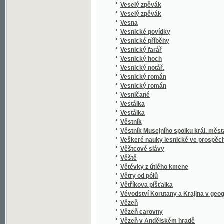
*
Vězňové na Špilberku
*
VI Sonatines faciles et agreables pour le pia
*
Victora Huga Nové básně
*
Vídeň a okolí
*
Vídeňský kat, čili, Tajnosti vídeňských heren
*
Vier Haupt-Ansichten der vorzüglichsten He
Vierte Nachricht an das Publikum von der im
*
Humanitätsgesellschaft zur Rettung todtsch
*
Viktora
*
Viktorína Kornelia ze Wšehrd Knihy dewater
*
Vilém Tell
*
Vilém Tell
*
Vilém Tell
*
Viléma Hauffa Arabské pohádky synům a dce
*
Vilímek's Führer durch Prag und die Ausstel
*
Vilimek's Führer durch Prag und Umgebung
*
Vilímkův Průvodce Národopisnou výstavou
*
Vilímkův průvodce po Praze a po výstavě
*
Vilímkův Rádce poštovní
*
Vina a smír
*
Vinařství
*
Vinařství v království českém
*
Vinařství v království Českém
*
Vincence Furcha Básně
*
Vínek
*
Vínek
*
Vínek na hrob Fortunáta Durycha uvitý od T