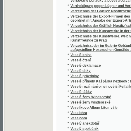
*
Veselohra
*
Veselý anekdotář
*
Veselý společník
*
Veselý zpěvák
*
Veselý zpěvák
*
Vesna
*
Vesnické povídky
*
Vesnické příběhy
*
Vesnický farář
*
Vesnický hoch
*
Vesnický notář.
*
Vesnický román
*
Vesnický román
*
Vesničané
*
Vestálka
*
Vestálka
*
Věstník
*
Věstník Musejního spolku král. města Rakov
*
Veškeré nauky lesnické ve prospěch našeho 
*
Věštcové slávy
*
Věště
*
Větévky z útlého kmene
*
Větry od pólů
*
Větříkova píšťalka
*
Vévodství Korutany a Krajina v geograficko-
*
Vězeň
*
Vězeň carovny
*
Vězeň v Andělském hradě