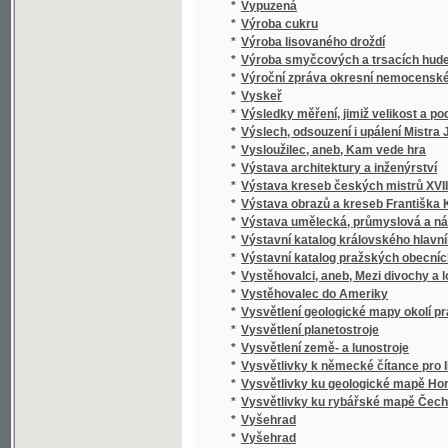
*
Vzhůru srdce!
*
Vzkazy vlastenecké
*
Vzkříšení bratří
*
Vznik a vývoj ruchu pro soustředění a zast
*
Vznik anglického parlamentu
*
Vznik národního hospodářství
*
Vznik, rozvoj a zrušení roboty
*
Vzorná cvičení k rychlému a snadničkému 
*
Vzorná služka
*
Vzorné dítko
*
Vzorný dopisovatel
*
Vzory vyšívání lidu slovanského na Moravě
*
Vzpomínka na Fr. Šimáčka
*
Vzpomínky
*
Vzpomínky a úvahy starého vlastence
*
Vzpomínky Frant. Pravdy (Vojtěcha Hlinky) n
*
Vzpomínky Jana Ev. Purkyně na vlastní mládí
*
Vzpomínky na Karla Havlíčka Borovského
*
Vzpomínky na paměť třicetileté činnosti U
*
Vzpomínky z Bulharska a jiné črty
*
Vzpomínky z cest a života
Vzpomínky z pobytu Jeho kníž. Milosti nejd
*
a v jižní Italii o jubilejní pouti r. 1900
*
Vzteklý Jirka