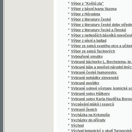
*
Výklady o funkcích monoperiodických, nebol
*
Výklady prostonárodní z oboru jazykozpytu, 
*
Vykoupení
*
Výkresy k vyšívání
*
Výlet do Benátek
*
Výlet do Čech, Rakous a Solnohradu
*
Výlet pana Broučka na výstavu
Výletní list vydaný k výletu, jejž dne 19. č
*
spolkové Slávy dcera, Černín a Jablonský
*
Výletní město Brandýs nad Orlicí
*
Výminkáři
*
Výmluvy
*
Vymožení Rudolfova majestátu od stavů čes
*
Vynálezci ruchadla
*
Vypočítávání a vyměřování ploch a těles (měř
*
Vypovězenci v Sibiři
*
Vypracované katechese k vyučování na stře
*
Výprava k severní točně
*
Vypravování dějin domácích
*
Vypravování z domácího života starých Če
*
Výpravy k Já
*
Vypsání devítistoletého jubilea založení Pr
*
Vypsání hornin okolí Smíchovského
*
Vypsání hradu Potenšteina v Hradecku
*
Vypsání husitské války
*
Vypsání husitské války
*
Vypsání živočichův