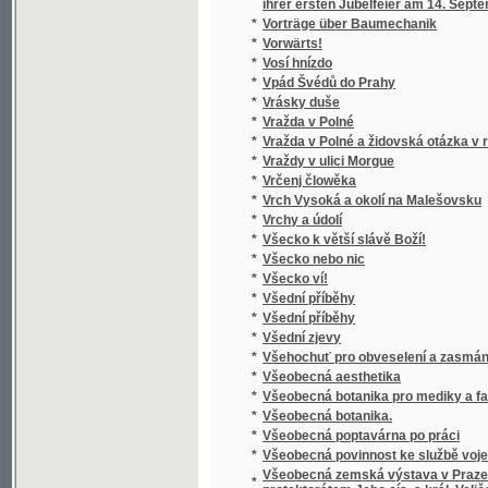
*
Všeobecný nerostopis
*
Všeobecný počtář pro školu i dům, obchod 
*
Všeobecný slovník právní
*
Všeobecný slovník právní
*
Všeobecný slovník právní
*
Všeobecný výstavní trh hospodářský
Všeobecný zákoník obchodní ze dne 17. pro
*
naň se vztahujícími
*
Všeobecný zeměpis ku potřebě ve vyšších 
*
Všeslovanské počáteční čtení
*
Všudybylovy cesty a dobrodružství v zemi tr
*
Vůdce duše do nebeské vlastí, čili, Poznání
*
Vukićův most
*
Vwod k Babenj
*
Vwod krátký k wyhotowenj pjsemnostj
*
Výběr národního českého vyšívání z Česk
*
Výběr nejoblíbenějších báchorek různých n
*
Výbor básní
*
Výbor básní
*
Výbor básní
*
Výbor básní
*
Výbor básní
*
Výbor básní Boleslava Jablonského
*
Výbor básní Leconta de Lisle
*
Výbor básní z Kollárovy Slávy dcery
*
Výbor československé poesie lidové
*
Výbor čtrnácti pohádek bratří Grimmův