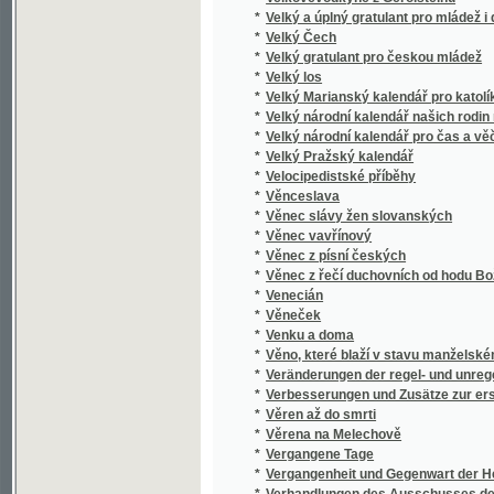
*
Věno, které blaží v stavu manželském
*
Veränderungen der regel- und unregelmässig
*
Verbesserungen und Zusätze zur ersten pr
*
Věren až do smrti
*
Věrena na Melechově
*
Vergangene Tage
*
Vergangenheit und Gegenwart der Herrenbu
*
Verhandlungen des Ausschusses des Schaf
*
Vermischte Schriften
*
Věrná dcera
*
Věrný přítel jest nad zlato a poklady
*
Věrný přítel kazatelů
*
Věrný rádce pro mužské ve věcech pohlavn
*
Věrný služebník
*
Vernyhora, věštec ukrajinský
*
Verrechnungskunde
*
Verspätete Erwägungen
*
Versuch einer Anweisung zur Deutschen Re
*
Versuch einer ausführlichern Lehre der Gl
*
Versuch einer Einleitung in die Mathematik
*
Versuch einer Erweiterung der analytischen
*
Versuch einer geognostisch-botanischen Dar
*
Versuch einer medizinischen Topographie vo
*
Versuch einer Selbstbiographie
*
Versuch einer systematisch geordneten Da
*
Versuch einer zweckmäßigen Bestimmung d
*
Versus memoriales k jurisdikční normě a ci