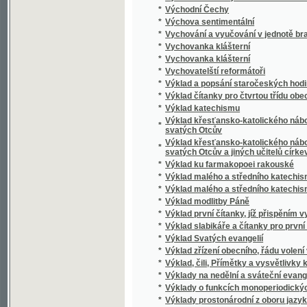
*
Vypuzená
*
Výroba cukru
*
Výroba lisovaného droždí
*
Výroba smyčcových a trsacích hudebních nás
*
Výroční zpráva okresní nemocenské poklad
*
Vyskeř
*
Výsledky měření, jimiž velikost a podoba ze
*
Výslech, odsouzení i upálení Mistra Jana Hu
*
Vysloužilec, aneb, Kam vede hra
*
Výstava architektury a inženýrství
*
Výstava kreseb českých mistrů XVII. a XVIII. 
*
Výstava obrazů a kreseb Františka Kadlíka
*
Výstava umělecká, průmyslová a národopis
*
Výstavní katalog královského hlavního měs
*
Výstavní katalog pražských obecních plyná
*
Vystěhovalci, aneb, Mezi divochy a loupežní
*
Vystěhovalec do Ameriky
*
Vysvětlení geologické mapy okolí pražskéh
*
Vysvětlení planetostroje
*
Vysvětlení země- a lunostroje
*
Vysvětlivky k německé čítance pro III. a IV. t
*
Vysvětlivky ku geologické mapě Hor Želez
*
Vysvětlivky ku rybářské mapě Čech
*
Vyšehrad
*
Vyšehrad
*
Výškovský žid
Vyšší hospodářský ústav zemský v Táboře 
*
výstavy 1791 v Praze 1891