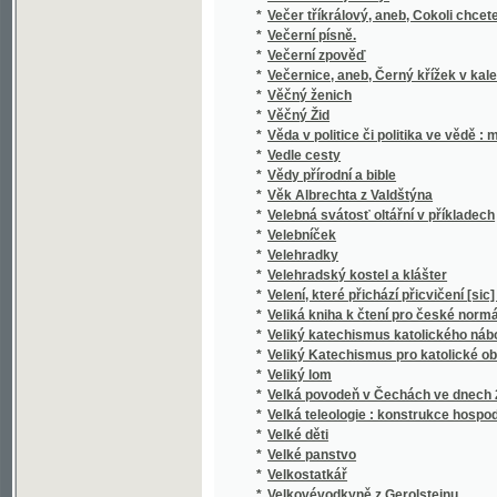
*
Veliká kniha k čtení pro české normální a hl
*
Veliký katechismus katolického náboženstv
*
Veliký Katechismus pro katolické obecné šk
*
Veliký lom
*
Velká povodeň v Čechách ve dnech 2. až 5. 
*
Velká teleologie : konstrukce hospodářské 
*
Velké děti
*
Velké panstvo
*
Velkostatkář
*
Velkovévodkyně z Gerolsteinu
*
Velký a úplný gratulant pro mládež i dospělé
*
Velký Čech
*
Velký gratulant pro českou mládež
*
Velký los
*
Velký Marianský kalendář pro katolíky na o
*
Velký národní kalendář našich rodin na pře
*
Velký národní kalendář pro čas a věčnost na 
*
Velký Pražský kalendář
*
Velocipedistské příběhy
*
Věnceslava
*
Věnec slávy žen slovanských
*
Věnec vavřínový
*
Věnec z písní českých
*
Věnec z řečí duchovních od hodu Božího velik
*
Venecián
*
Věneček
*
Venku a doma