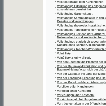
*
Všecko nebo nic
*
Všecko ví!
*
Všední příběhy
*
Všední příběhy
*
Všední zjevy
*
Všehochuť pro obveselení a zasmání
*
Všeobecná aesthetika
*
Všeobecná botanika pro mediky a farmaceu
*
Všeobecná botanika.
*
Všeobecná poptavárna po práci
*
Všeobecná povinnost ke službě vojenské
Všeobecná zemská výstava v Praze 1891 na 
*
protektorátem Jeho cís. a král. Veličenstva c
*
Všeobecné dějiny válečné
Všeobecné tvarosloví algebraické, čili, Nau
*
podílech čili řetězcích
*
Všeobecně užitečný Stavitelský rádce při v
*
Všeobecný církevní dějepis
*
Všeobecný církevní dějepis.
*
Všeobecný dějepis
*
Všeobecný dějepis ku potřebě žáků na real
*
Všeobecný dějepis občanský pro čtenáře č
*
Všeobecný domácí sekretář
*
Všeobecný gratulant
*
Všeobecný gratulant český
Všeobecný Gratulant, obsahující hojnou sbír
*
příležitostné, slova do památníku, nápisy náh
*
Všeobecný knihovní zákon ze dne 25. červen