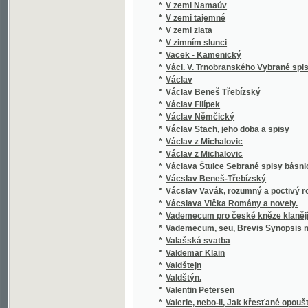
*
Václav Filípek
*
Václav Němčický
*
Václav Stach, jeho doba a spisy
*
Václav z Michalovic
*
Václav z Michalovic
*
Václava Štulce Sebrané spisy básnické
*
Vácslav Beneš-Třebízský
*
Vácslav Vavák, rozumný a poctivý rolník
*
Vácslava Vlčka Romány a novely.
*
Vademecum pro české kněze klanějící se nejs
*
Vademecum, seu, Brevis Synopsis materiaru
*
Valašská svatba
*
Valdemar Klain
*
Valdštejn
*
Valdštýn.
*
Valentin Petersen
*
Valerie, nebo-li, Jak křesťané opouštějí ví
*
Valibuk
*
Válka francouzsko-německá roku 1870-187
*
Válka německo-francouzská roku 1870 a pod
*
Válka německo-francouzská roku 1870, jakož i 
*
Válka rusko-turecká
*
Válka s Turky
*
Válka slovansko-turecká
*
Válka z roku 1866 v Čechách, její vznik, děj
*
Vambeřice
*
Van Hoboken