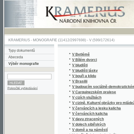
KRAMERIUS
-
MONOGRAFIE
(11412/2997698) -
V (599/172614)
Typy dokumentů
*
V Betlémě
Abeceda
*
V Bílém dvorci
Výběr monografie
*
V bludišti
*
V bludišti lásky
*
V bouři a klidu
*
V Brasilii
*
V budoucím sociálně-demokratickém státě
Pokročilé vyhledávání
*
V Carquinezském pralese
*
V cizích službách
*
V cizině. Kulturní obrázky pro mládež.
*
V červáncích a lesku kalicha
*
V červáncích kalicha
*
V davu ztracených
*
V dolech sibiřských
*
V domě a na náměstí
*
V družině dobrodruha krále
*
V dusném vzduchu
*
V hlubinách klamu