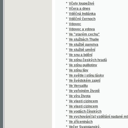
*
Ve stínu guillotiny
*
Ve stínu lípy
*
Ve světle i stínu lásky
*
Ve švédském zajetí
*
Ve Versaillu
*
Ve veřejném životě
*
Ve víru života
*
Ve vlasti cizincem
*
Ve vlasti cizincem
*
Ve vodách čínských
*
Ve vychování [a] vzdělání nadané mláde[že] 
*
Ve zříceninách
*
Večer Svatojanský.
*
Večer tříkrálový, aneb, Cokoli chcete
*
Večerní písně.
*
Večerní zpověď
*
Večernice, aneb, Černý křížek v kalendáři
*
Věčný ženich
*
Věčný Žid
*
Věda v politice či politika ve vědě : můj spo
*
Vedle cesty
*
Vědy přírodní a bible
*
Věk Albrechta z Valdštýna
*
Velebná svátosť oltářní v příkladech
*
Velebníček
*
Velehradky
*
Velehradský kostel a klášter
*
Velení, které přichází přicvičení [sic] jednot