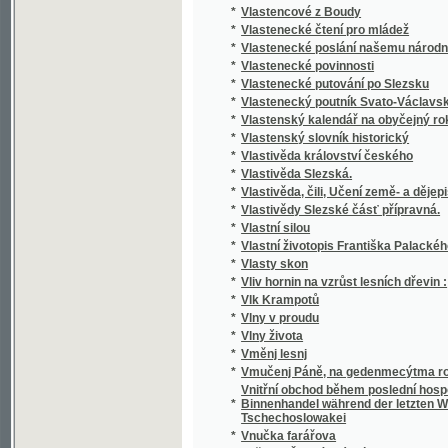
*
Vojenská bibliotéka
*
Vojenská čítanka
*
Vojenské příběhy z válek Napoleonských
*
Vojenský přítel
*
Vojenský slovník německo-český
*
Vojmír
*
Vojnarka
*
Vojta Náprstek
*
Vojtěch Důvěrný
*
Volby na Slovensku, čili, Restaurace
*
Volkmann zu Immenheim
*
Volks-Atlas
*
Volkserzählungen für belehrende Unterhalt
*
Volkslied zur Feyer des am 30. May 1814 in
*
Volksmährchen der Böhmen
*
Volksmährchen der Böhmen
*
Volksmährchen, Sagen und denkwürdige Ges
*
Volkssagen aus dem Kuhländchen
Vollständige Erklärung des allgemeinen Jubil
*
auszudehnen geruhet hat
*
Vollständige Gartenskunst
Vollständige Sammlung aller in den Jahren
*
Gesetze und Verordnungen
*
Vollständige theoretisch-praktische Anleitun
*
Vollständige Topographie der Fideikommiß-
Vollständiges Lexicon der Gärtnerei und B
*
Nutzen aller in- und ausländischen, ökonom
Vollständiges statistisch-topographisches 