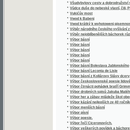
*
Vyhraný ženich
*
Vycházka na Krkonoše
*
Vycházky do přírody
*
Východ
*
Východ botanický v okolí Turnovském
*
Východní Čechy
*
Výchova sentimentální
*
Vychování a vyučování v jednotě bratrské
*
Vychovanka klášterní
*
Vychovanka klášterní
*
Vychovatelští reformátoři
*
Výklad a popsání staročeských hodin uměle
*
Výklad čítanky pro čtvrtou třídu obecných š
*
Výklad katechismu
Výklad křesťansko-katolického náboženství
*
svatých Otcův
Výklad křesťansko-katolického náboženství
*
svatých Otcův a jiných učitelů církevních
*
Výklad ku farmakopoei rakouské
*
Výklad malého a středního katechismu blah.
*
Výklad malého a středního katechismu blah.
*
Výklad modlitby Páně
*
Výklad první čítanky, jíž přispěním vynikajíc
*
Výklad slabikáře a čítanky pro první třídu 
*
Výklad Svatých evangelií
*
Výklad zřízení obecního, řádu volení v obc
*
Výklad, čili, Přímětky a vysvětlivky ku Sláv
*
Výklady na nedělní a sváteční evangelia