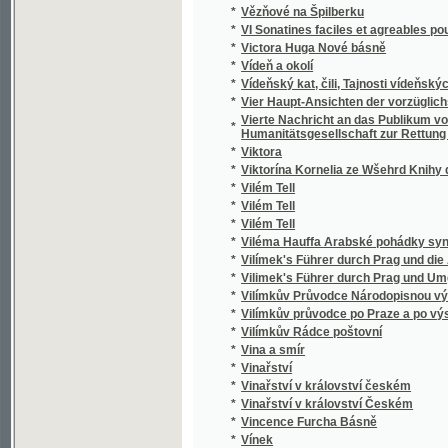
*
Vínek veršův
*
Vínek z luhů česko-moravských
*
Vínek z pozůstalých básnických prací Vács
*
Vineta v zápase s mořskými loupežníky
*
Vingt-huit ans d'observation et d'expérienc
*
Violky
*
Víra křesťanská zvítězila
*
Víra našich otcův, to jest prostý výklad a obr
*
Víra, naděje a láska
*
Visuté pásmo flecové ve Slánsko-Rakovnic
*
Vítězslava Hálka Spisy básnické
*
Vítězslava Hálka Spisy prósou
*
Vítězství u Hoříně
*
Vítkovici
*
Vítkovické horní a hutní těžířstvo
*
Vittoria Colonna
*
Vítův robenec
*
Vláda a láska
*
Vláda v demokracii.
*
Vlasť
*
Vlasť
*
Vlasta a Markétka
*
Vlastenci bohumilí
*
Vlastencové z Boudy
*
Vlastenecké čtení pro mládež
*
Vlastenecké poslání našemu národnímu učit
*
Vlastenecké povinnosti
*
Vlastenecké putování po Slezsku