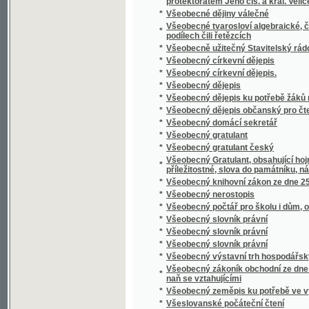
*
Výbor drobných spisů Jakuba Malého.
*
Výbor her a zábav mládeže škol obecných
*
Výbor kázání nejlepších ze 40 ročníků "Pred
*
Výbor menších básní
*
Výbor písní
*
Výbor poesie.
*
Výbor řečí Ciceronových.
*
Výbor veškerých povídek a báchorek H.C. 
*
Výbor z "Květů zla"
*
Výbor z básní Ivana Vazova
*
Výbor z Hérodota
*
Výbor z literatury české
*
Výbor z literatury české doby střední
*
Výbor z literatury řecké a římské
*
Výbor z nejlepších básníků novočeských k
*
Výbor z písní a ballad
*
Výbor ze spisů svatého otce a učitele církv
*
Výbor ze spisů Tacitových
*
Vybouřené smutky
*
Vybrané báchorky L. Bechsteina, br. Grimmů
*
Vybrané báje a pověsti národní jiných větví
*
Vybrané české humoresky.
*
Vybrané pohádky slovenské
*
Vybrané povídky
*
Vybrané solové výstupy, komické scény a 
*
Vybrané spisy Hálkovy
*
Vybrané spisy Karla Havlíčka Borovského.
*
Vycpávání ptáků i ssavců