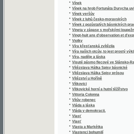
*
Vlastenecký poutník Svato-Václavský. Kalen
*
Vlastenský kalendář na obyčejný rok
*
Vlastenský slovník historický
*
Vlastivěda království českého
*
Vlastivěda Slezská.
*
Vlastivěda, čili, Učení země- a dějepisné
*
Vlastivědy Slezské čásť přípravná.
*
Vlastní silou
*
Vlastní životopis Františka Palackého
*
Vlasty skon
*
Vliv hornin na vzrůst lesních dřevin :
*
Vlk Krampotů
*
Vlny v proudu
*
Vlny života
*
Vměnj lesnj
*
Vmučenj Páně, na gedenmecýtma rozgjmánj
Vnitřní obchod během poslední hospodářské 
*
Binnenhandel während der letzten Wirtschaf
Tschechoslowakei
*
Vnučka farářova
*
Vočadla Český právník
*
Vodní družstvo
*
Vodní mapa Čech se sití železniční
*
Vodní právo
*
Vodníkova nevěsta
*
Vodopis království Českého
*
Voják a kněžna
*
Vojanské písně Matěje Pěv. Havelky