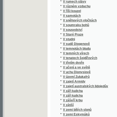
*
V soumraku bohů
*
V sousedství
*
V Staré Praze
*
V studni
*
V sudě Diogenově
*
V temnotách bludu
*
V temných vírech
*
V tenatech šejdířových
*
V třetím dvoře
*
V učení a ve světě
*
V uchu Dionysiově
*
V území Zulukafrů
*
V zajetí Armidy
*
V zajetí australských lidojedův
*
V záři kalicha
*
V záři kalicha
*
V zášeří krbu
*
V zátiší
*
V zemi bílých slonů
*
V zemi Eskymáků
*
V zemi Namaův
*
V zemi tajemné
*
V zemi zlata
*
V zimním slunci
*
Vacek - Kamenický
*
Václ. V. Trnobranského Vybrané spisy verše
*
Václav
*
Václav Beneš Třebízský