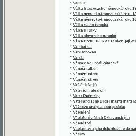
*
Vanda
*
Vánoce ve Lhotě Zálabské
*
Vánoční album
*
Vánoční dárek
*
Vánoční strom
*
Vašíček Nejlů
*
Vater ich rufe dich!
*
Vater Radetzky
*
Vaterländische Bilder in unterhaltenden Erzä
*
Vážková analysa anorganická
*
Včelaření
*
Včelaření v úlech Dzierzonských
*
Včelařství
*
Včelařství a jeho důležitost co do národního
*
Včelka
*
Včely loupeživé
*
Včera a dnes
*
Vděčná Indiánka
*
Vděčný černoch
*
Vdovec
*
Vdovec a vdova
*
Ve "starém cechu"
*
Ve službách Thalie
*
Ve službě panstva
*
Ve službě umění
*
Ve snu a bdění
*
Ve stínu českých hradů