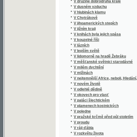
*
V Chytrákově
*
V jihoamerických stepích
*
V jižním kraji
*
V knihách byla jejich spása
*
V kouzelné říši
*
V lázních
*
V lepším světě
*
V lidomorně na hradě Žebráku
*
V měšťanské světnici starodávné
*
V milém dychtění
*
V mlžinách
*
V nejtemnější Africe, neboli, Hledání, zach
*
V novém životě
*
V odlehlé dědině
*
V okovech pro vlasť
*
V paláci šlechtickém
*
V plamenech kostnických
*
V poledne
*
V pražské krčmě před půl stoletím
*
V proudu
*
V ráji ďábla
*
V rozkvětu života
*
V rumech slávy
*
V různém vzduchu
*
V říši kouzel
*
V samotách
*
V sněhových vločkách