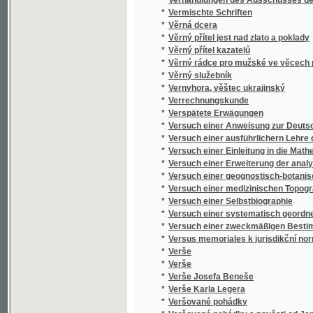
*
Verše
*
Verše
*
Verše Josefa Beneše
*
Verše Karla Legera
*
Veršované pohádky
*
Veršované pohádky a pověsti od Jana Neča
*
Vertheidigung gegen Lügner und Verläumde
*
Verzeichnis der Gräflich Nostitzschen Gemä
Verzeichniss der Export-Firmen des Eger
*
geordnet mit Angabe der Export-Artikel und
*
Verzeichniss der Gräflich Nostitz'schen Gem
*
Verzeichniss der Kunstwerke in der Gemälde
Verzeichniss der Kunstwerke, welche sich in
*
Kunstfreunde zu Prag
Verzeichniss, der im Galerie-Gebäude der G
*
aufgestellten Hoserschen Gemälde-Samml
*
Veselá kniha
*
Veselé čtení
*
Veselé deklamace
*
Veselé dítky
*
Veselé prázdniny
*
Veselé příhody Kašpárka nezbedy : loutková
*
Veselé rozjímání o nejnovější Fejfalíkiádě: 
*
Veselé táčky
*
Veselé ženy Windsorské
*
Veselé ženy windsorské
*
Veselíkovo Album Litomyšle
*
Veselohra