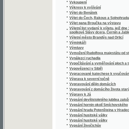
*
Výtah z Kancionálu Bratrského
*
Výtah z nauky o střílení pro c. a k. pěchotu 
*
Výtah z pravidel cviku pro poddůstojníky a
*
Výtah ze služebného řádu pro cís. a král. voj
Výtah ze stanov arcijednoty k ustavičnému k
*
chrámů
*
Výtečníci starého věku.
*
Vytržené listy
*
Výtvarné umění ostravského kraje
*
Vyučování francouzskému jazyku
*
Vyučování v druhé třídě národních škol v c
*
Vyučování v první třídě
*
Vývin českého právnictví
*
Vyvinování křesťanského umění a nejstarší
*
Vývoj národnostní a jazykové otázky na Těš
*
Vývoj soustavy obecného školství v králov
*
Vývoj vědy národohospodářské
*
Vývoj živnostenské politiky na sněmě králo
*
Výzkumy zvířeny ve vodách českých
*
Výzkumy zvířeny ve vodách českých
*
Význam drasla pro naše půdy
*
Význam procesu polenského pro pověru ritu
*
Výživa kapra a jeho družiny rybničné
*
Vzbouření Indiánů
*
Vzdechy a popěvky
*
Vzduchosloví, čili, Pojednání o vzduchu, tep
*
Vzhůru k hrobce a ku kolébce sv.-Janské