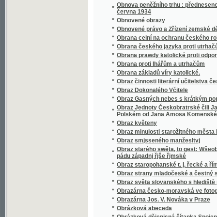
*
Obrázky
*
Obrázky klatovské
*
Obrázky národopisné
*
Obrázky od nás
*
Obrázky přírodopisné.
*
Obrázky veršem
*
Obrázky z Čech a Moravy
*
Obrázky z dějin vlasti
Obrázky z dějin všeobecných ku potřebě m
*
dívčích školách
*
Obrázky z dob našeho probuzení
*
Obrázky z mizící Prahy
*
Obrázky z naší minulosti
*
Obrázky z pravěku země české
*
Obrázky z Ruska
*
Obrázky z říše rostlinné
*
Obrázky z venkova
*
Obrázky ze přírody.
*
Obrázky ze Slezska
*
Obrázky ze smíšené osady
*
Obrázky ze spisu "Orbis Pictus" od Komen
*
Obrázky ze školství českého a rakouského z X
*
Obrázky ze Šumavy
*
Obrázky ze žďárských hor
*
Obrázky ze života malých
*
Obrazů ze silozpytu řada druhá
*
Obrazy a příběhy z dějin všeobecných :
*
Obrazy allegorické neb jinotajné, jak dávnýc