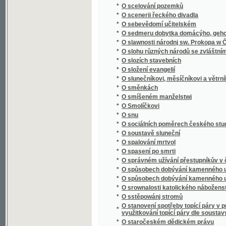
*
O spalování mrtvol
*
O spasení po smrti
*
O správném užívání přestupníkův v české ř
*
O spůsobech dobývání kamenného uhlí
*
O spůsobech dobývání kamenného uhlí
*
O srownalosti katolického náboženstwj s r
*
O sstěpowánj stromů
O stanovení spotřeby topící páry v prvním 
*
využitkování topící páry dle soustavy A.D. D
*
O staročeském dědickém právu
*
O starých knihách a krojích českých
*
O statcích a pracích nehmotných a jich výz
*
O státních dluzích, o státním úvěru, o emisí
*
O státoprávní adrese
*
O státoprávním programu českém
*
O stavbách a náčiní chrámů Páně dle naříze
*
O stěhování se našeho lidu do ciziny
*
O studiu děl básnických
*
O studiu sociologie
*
O studiu věd sociálních : řeč, kterou proslov
*
O Súdán a Saharu
*
O svědomí
*
O světovém hospodářství
*
O svobodě
*
O svobodě svědomí
*
O šelmách kočkovitých
*
O šelmách psovitých