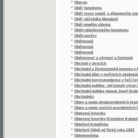
*
Obnovené právo a Zřízení zemské dědičnéh
*
Obrana celní na ochranu českého rolnictví 
*
Obrana českého jazyka proti utrhačům a o
*
Obrana prawdy katolické proti odporům akato
*
Obrana proti lhářům a utrhačům
*
Obrana základů víry katolické.
*
Obraz činnosti literární učitelstva českoslo
*
Obraz Dokonalého Včitele
*
Obraz Gasných nebes s krátkým popsánjm ne
Obraz Jednoty Českobratrské čili Jana Lasit
*
Polském od Jana Amosa Komenského
*
Obraz květeny
*
Obraz minulosti starožitného města Prachat
*
Obraz smjsseného manžesltvj
Obraz starého swěta, to gest: Wšeobecná pol
*
pádu západnj řjše řjmské
*
Obraz staropohanské t. j. řecké a římské s
*
Obraz strany mladočeské a čestný soud, pol
*
Obraz světa slovanského s hlediště politick
*
Obrazárna česko-moravská ve fotografiích
*
Obrazárna Jos. V. Nováka v Praze
*
Obrázková abeceda
*
Obrázková dějepisná čítanka Spojených stá
*
Obrázková kniha k názornému vyučování dí
*
Obrázkové dějiny národa českého
*
Obrázkový kalendář na rok 1863
*
Obrázkový život svatých pro školu a dům