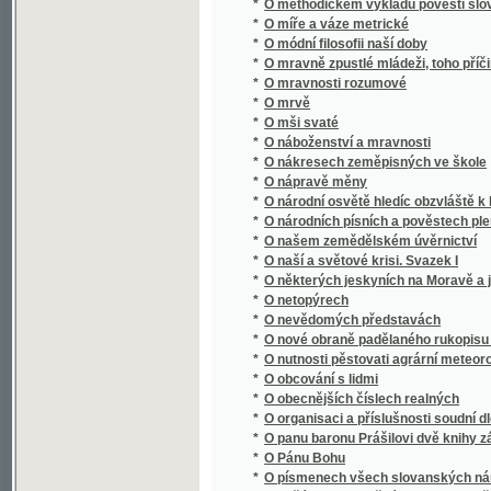
*
O nákresech zeměpisných ve škole
*
O nápravě měny
*
O národní osvětě hledíc obzvláště k literatu
*
O národních písních a pověstech plemen s
*
O našem zemědělském úvěrnictví
*
O naší a světové krisi. Svazek I
*
O některých jeskyních na Moravě a jejich 
*
O netopýrech
*
O nevědomých představách
*
O nové obraně padělaného rukopisu Králov
*
O nutnosti pěstovati agrární meteorologii v
*
O obcování s lidmi
*
O obecnějších číslech realných
*
O organisaci a příslušnosti soudní dle nov
*
O panu baronu Prášilovi dvě knihy zábavné
*
O Pánu Bohu
*
O písmenech všech slovanských národův
O počátku a proměnách pravopisu českého 
*
orthografie se rozděluge, k ljbeznému a ne
*
O počtu variačním
*
O podstatě díla uměleckého
*
O poesii a povaze lorda Byrona.
*
O pohoří Himálaji
*
O pojišťování
*
O pokroku fysikálním v posledním desítiletí
*
O pokroku mravnosti
*
O pokroku přírodních věd