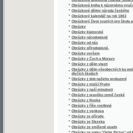
*
Obrazy dějin českých
*
Obrazy k názornému vyučování
*
Obrazy k názornému vyučování
*
Obrazy krajin v ohledu zeměpisném, příro
*
Obrazy ku přírodopisu
*
Obrazy rostlin jedovatých i pěstovaných
*
Obrazy starožitných staveb v Čechách
Obrazy swěta čili popsání rozličných národů, 
*
na naší zemi
*
Obrazy věku mladistvého
*
Obrazy z ciziny
*
Obrazy z ciziny.
*
Obrazy z dějepisu církwe Páně.
*
Obrazy z dějin československých
*
Obrazy z dějin českých
*
Obrazy z dějin českých a rakouských
*
Obrazy z dějin ruských
*
Obrazy z dějin ve přirovnání
*
Obrazy z katakomb
*
Obrazy z kulturních dějin českých.
*
Obrazy z paedagogické cesty vykonané r. 1
*
Obrazy z písemnictví českého
*
Obrazy z přírody
*
Obrazy z přírody
*
Obrazy z přírody s příhodnými povídkami
*
Obrazy z přírody.
*
Obrazy z rakouských zemí národův a dějin
*
Obrazy z Rus