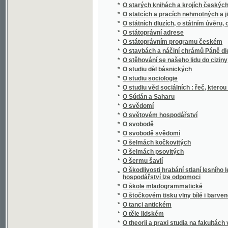
*
O šermu šavlí
O škodlivosti hrabání stlaní lesního lesu, o
*
hospodářství lze odpomoci
*
O škole mladogrammatické
*
O štočkovém tisku vlny bílé i barvené po s
*
O tanci antickém
*
O těle lidském
*
O theorii a praxi studia na fakultách vysoký
*
O theorii forem bilinearných
*
O tom nejdůležitějším
*
O trýzněnj howad
*
O třech holoubkách
*
O tvorstvu předvěkém
*
O úmluvách vídeňských
*
O úpadku národa českého
*
O ústrojnosti včely
*
O váze
*
O vědě a umění
*
O velikém hvězdáři Koperníkovi
*
O vlasteneckém idealismu
*
O vlastenectví, o češtině a o národu česko
*
O vodě
*
O vodních družstvech
*
O volbě stavu
*
O vrstvách kůry zemské a skamenělých [sic
*
O vychování mládeže v našich domácnoste
*
O vychování národním
*
O vychování syna