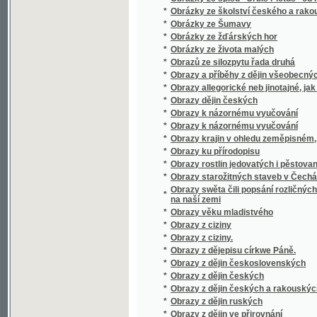
*
Obrazy z zemí, národův a dějin rakouských
*
Obrazy ze silozpytu, znázorňující některá nejd
*
Obrazy ze života rolnického na Valašsku od XV
*
Obrazy ze života starověkých národů
*
Obrazy, powěsti a anekdoty z národního a s
*
Obrazy, powěsti a anekdoty z národního a s
*
Obrys řízení správního
*
Obřady Katolické Církve
*
Obřady při obláčce a skládání slibu sester 
Obssjrné prostonárodnj naučenj o řemeslech
*
a prospěchu wsselikých stawůw.
*
Obssjrné wyprawowánj podlé K.G. Salcmana
*
Obssjrný žiwotopis mistra Jana z Husince,
*
Obšírná sbírka písní s připojenými modlitba
*
Obšit
*
Obyvatelstvo české a německé na Moravě
*
Obyvatelstvo Rakouska dle všeobecného sčí
*
Od atheismu k plné pravdě
*
Od Balkánu
*
Od Bzenca
*
Od hvězd až do lůna země
*
Od jara do jara
*
Od kolébky do hrobu
*
Od potopy světa
*
Od srdce k srdci
*
Od Žďáru
*
Odboj Nizozemska proti Filipu II.