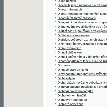
*
O determinantech mocninných a sestavnýc
*
O domácím životě Niasovců
*
O doplnění našeho národního programu
*
O duchovém vývoji člověka po stránce všeli
*
O důležitosti a používání strojených hnojiv
*
O Elišce Krásnohorské
*
O erbích, pečetěch a znacích stavu kněžsk
*
O historickém vývoji tance a jeho kulturní
*
O hmyzožravcích
*
O hnoji chlévském
*
O hnoji chlévském a veškerých přirozených 
*
O homéopatickém léčení a jak se při něm za
*
O Honzovi
*
O hudbě starých Řeků
*
O hypnotismu (magnetismu zvířecím)
*
O chlorofyllu
*
O chorobách hovězího dobytka a jich léčení
*
O chovu dobytka hovězího a o prostředcích 
*
O chovu hovězího dobytka
*
O chudobném hrnčíři
*
O chudých i bohatých
*
O chytré princezně
*
O instrumentále
*
O Jednotě Bratří Českých
*
O jednotnosti Goethova Fausta
*
O jednotnou konstrukci finanční vědy : (poz
*
O jeteli a jeho promyslném pěstování