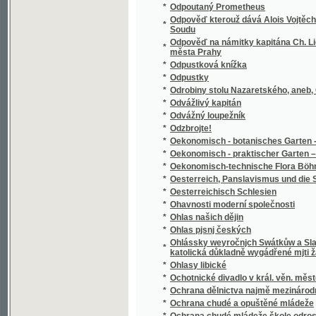
1894
*
Okres Mladoboleslavský
*
Okres Neveklovský
*
Okres Sedlčanský
*
Okres Sedlecký v Táborsku
*
Okres Smíchovský a jeho správa
*
Okres Třeboňský
*
Okres Uhlířsko-janovický v Čáslavsku
*
Okres Velvarský na Všeobecné zemské jubil
*
Okres Vlašimský
*
Okres Votický
*
Okresní hejtmanství Holešovské
*
Okus Česko-Německého práwnického a ged
*
Okus w básněnj českém.
*
Oldřich a Božena
*
Olitiza, dcera prérie
*
Oliver Cromwell a anglická republika
*
Oliver Twist, aneb, Mladictwj sirotka.
*
Olivier
*
Olivový sad a jiné novelly
*
Olla-Potrida, oder, Dies Buch gehört dem Kä
*
Olomouc, královské hlavní město Moravy
*
Oltář, poučná a modlitební kniha i zpěvník 
*
Omylowé
*
On hledá poklad
*
On the Central South African Tribes from th
*
Ondřej Černyšev
*
Opatovický klášter, neb, Pomsta vypovězen