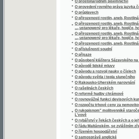
*
O původu a rozvoji nauky o číslech
*
O původu světla i tepla slunečního
*
O Rakousko-Uherském narovnání
*
O rašelinách českých
*
O reformě hudby chrámové
*
O rovnovážné funkci devisových kursů
*
O rozpočtu trhové ceny za nemovitosti dle
O rukopisnom" molitvennikě staročešskom" s
*
L'vově
*
O rybářství v řekách českých a o jeho pom
*
O řádu Maltánském, se zvláštním zřetelem 
*
O řízeném hospodářství
*
O samosprávě anglické
*
O scelování pozemků
*
O scenerii řeckého divadla
*
O sebevědomí učitelském
*
O sedmeru dobytka domácýho, geho chowá
*
O slawnosti národnj sw. Prokopa w Čechách
*
O slohu různých národů se zvláštním zřete
*
O slozích stavebních
*
O složení evangelií
*
O slunečníkovi, měsíčníkovi a větrníkovi
*
O směnkách
*
O smíšeném manželstwj
*
O Smolíčkovi
*
O snu
*
O sociálních poměrech českého studentstv
*
O soustavě sluneční