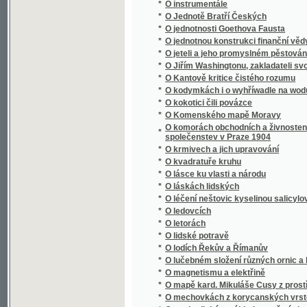
*
O Jiřím Washingtonu, zakladateli svobody 
*
O Kantově kritice čistého rozumu
*
O kodymkách i o wyhříwadle na wodu
*
O kokotici čili povázce
*
O Komenského mapě Moravy
O komorách obchodních a živnostenských : 
*
společenstev v Praze 1904
*
O krmivech a jich upravování
*
O kvadratuře kruhu
*
O lásce ku vlasti a národu
*
O láskách lidských
*
O léčení neštovic kyselinou salicylovou a s
*
O ledovcích
*
O letorách
*
O lidské potravě
*
O lodích Řekův a Římanův
*
O lučebném složení různých ornic a hornin 
*
O magnetismu a elektřině
*
O mapě kard. Mikuláše Cusy z prostředka XV.
*
O mechovkách z korycanských vrstev pod 
*
O methodickém výkladu pověstí slovanských 
*
O míře a váze metrické
*
O módní filosofii naší doby
*
O mravně zpustlé mládeži, toho příčinách a
*
O mravnosti rozumové
*
O mrvě
*
O mši svaté
*
O náboženství a mravnosti