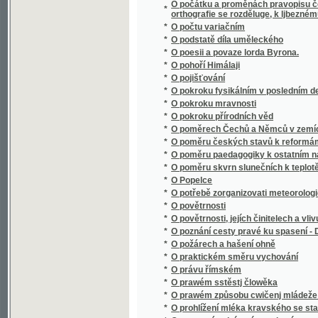
*
O poměrech Čechů a Němců v zemích českýc
*
O poměru českých stavů k reformám podda
*
O poměru paedagogiky k ostatním naukám
*
O poměru skvrn slunečních k teplotě poze
*
O Popelce
*
O potřebě zorganizovati meteorologická po
*
O povětrnosti
*
O povětrnosti, jejích činitelech a vlivu na ro
*
O poznání cesty pravé ku spasení - Dcerka
*
O požárech a hašení ohně
*
O praktickém směru vychování
*
O právu římském
*
O prawém sstěstj člowěka
*
O prawém způsobu cwičenj mládeže we ssk
*
O prohlížení mléka kravského se stanoviska
*
O prostonárodním písemnictví
*
O provedení rovného práva jazyka českého p
*
O průplavech
*
O přirozenosti rostlin, aneb, Rostlinář
O přirozenosti rostlin, aneb, Rostlinář, obs
*
..., ustanowený pro lékaře, hogiče, hospodá
O přirozenosti rostlin, aneb, Rostlinář, obs
*
..., ustanowený pro lékaře, hogiče, hospodá
*
O přirozenosti rostlin, aneb, Rostlinář, pro
*
O příslušnosti soudní
*
O přjsaze
*
O působení kláštera Sázavského na vývoj st
*
O původě lidské mluvy