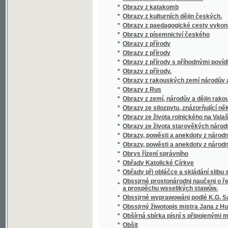
*
Odborná pathologie a therapie.
*
Ode břehů moře Středozemského
Ode latine sur Carlsbad, composée, vers la 
*
Lobkowitz, avec une traduction polyglotte, u
*
Odgłos pieśni ruskich Czelakowskiego
*
Odchodnj nawsstiwenj, aneb, Ukrutné násle
*
Odkaz J.V. Friče
*
Odkryté poklady
*
Odměna vděčnosti
*
Odměna zrádcova
*
Odplata
*
Odpočinutj wěčné dey gim Pane
*
Odpor stavův českých proti Ferdinandovi I. 
*
Odpoutaný Prometheus
Odpověď kterouž dává Alois Vojtěch Šembera 
*
Soudu
Odpověď na námitky kapitána Ch. Liernura pr
*
města Prahy
*
Odpustková knížka
*
Odpustky
*
Odrobiny stolu Nazaretského, aneb, Opis 
*
Odvážlivý kapitán
*
Odvážný loupežník
*
Odzbrojte!
*
Oekonomisch - botanisches Garten - Journa
*
Oekonomisch - praktischer Garten – Katec
*
Oekonomisch-technische Flora Böhmens
*
Oesterreich, Panslavismus und die Südslav