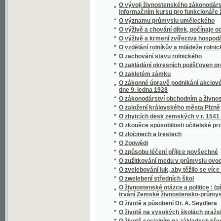
*
O životě a působení Dr. A. Seydlera
*
O životě na vysokých školách pražských kn
*
O životě socialním na základech křesťansk
*
O životu a působení Ferdinanda Lassalla
*
O živých a mrtvých
*
Oba lichváři
*
Obce bez pastýřů duchowních
*
Obce právo a moc
*
Obcování s lidmi
*
Občan a stát
*
Občan-generál
*
Obec Královice v okresu Říčanském
*
Obecná kronika, čili, Vypravování o národe
Obecní řád saudní a řád konkursní Čech, Mor
*
Krajinska, Gorice, Gradišče, Terstu, Tyrol 
*
Obecní schematismus král. hlavního města 
*
Obecní zákon lesní se všemi dodatky, zvlášt
*
Obecnj zákon
*
Obecný zákon trestní daný dne 27. května 1
*
Obecný zákon trestní daný dne 27. května 
*
Obecný zákonník občanský císařství Rako
*
Obecný zákonník občanský císařství Rako
Obecný zákonník obchodní se všemi dodatk
*
a komorách obchodních, pak řád živnostensk
zákony o společenstvech pro napomáhání ži
*
Obecný zeměpis věnovaný mládeži škol ob
*
Oberhirtliche Neujahrswünsche an die Gläub
*
Oberndorf