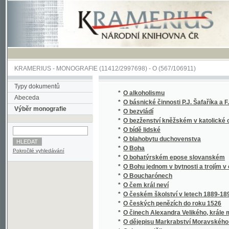
KRAMERIUS
-
MONOGRAFIE
(11412/2997698) -
O (567/106911)
Typy dokumentů
*
O alkoholismu
Abeceda
*
O básnické činnosti P.J. Šafaříka a F. Palac
Výběr monografie
*
O bezvládí
*
O bezženství kněžském v katolické církvi v
*
O bídě lidské
*
O blahobytu duchovenstva
*
O Boha
Pokročilé vyhledávání
*
O bohatýrském epose slovanském
*
O Bohu jednom v bytnosti a trojím v osobác
*
O Boucharónech
*
O čem král neví
*
O českém školství v letech 1889-1890
*
O českých penězích do roku 1526
*
O činech Alexandra Velikého, krále maced
*
O dějepisu Markrabství Moravského a zpyto
*
O den později
*
O dětech, jejich nemocech a zdravotním vy
*
O determinantech