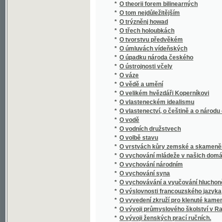
*
O vychovávání a vyučování hluchoněmých
*
O výslovnosti francouzského jazyka
*
O vyvedení zkruží pro klenuté kamenné mos
*
O vývoji průmyslového školství v Rakousku, 
*
O vývoji ženských prací ručních.
O vývoji živnostenského zákonodárství v Ra
*
informačním kursu pro funkcionáře živnost
*
O významu průmyslu uměleckého
*
O výživě a chování dítek, počínaje od jejich 
*
O výživě a krmení zvířectva hospodářského
*
O vzdělání rolníkův a mládeže rolnické
*
O zachování stavu rolnického
*
O zakládání okresních pojišťoven proti ohni
*
O zakletém zámku
O zákonné úpravě podnikání akciového : před
*
dne 9. ledna 1928
*
O zákonodárství obchodním a živnostenském
*
O založení královského města Plzně
*
O zbytcích desk zemských v r. 1541 pohoře
*
O zkoušce spůsobilosti učitelské pro škol
*
O zločinech a trestech
*
O Zpowědi
*
O způsobu léčení příjice povšechné
*
O zužitkování medu v průmyslu ovocnickém
*
O zvelebování luk, aby těžilo se více a dobré
*
O zwelebení středních škol
O živnostenské otázce a politice : (přednášk
*
trvání Zemské živnostensko-průmyslové je