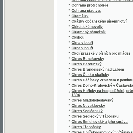
*
Opatowický Poklad ;
*
Opatrnosti nikdy nazbyt, aneb, Vůdce loupež
*
Opička z besedy
Oprávce poklésků pravopisných i některých j
*
středních
*
Opuštěná markýzka
*
Orbis pictus
*
Orbis pictus
*
Orbis pictus v řeči české a německé
*
Orbis pictus v řeči české a německé
*
Orfeus v podsvětí
*
Orientalien
*
Orientierungs-Lexikon der Tschechoslowak
*
Ornamentika
*
Ornamentika
*
Orografický a geotektonický přehled území 
*
Orographisch-geotektonische Übersicht des
*
Ortografia neb prawidla Prawopisebnosti Mo
Ortographische Übungen und Aufgaben nebst
*
theoretisch-praktische Rechtschreibschule 
*
Oříšky
*
Oříšky k louskání
*
Osada u Červené řeky
*
Osadníci Kanadští
*
Osamělá duše
*
Osídlení krajiny jindřicho-hradecké a novo-b
*
Osiřelá djwka, neb, Paměti hodné události m