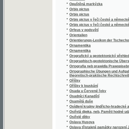
*
Osudnou stopou
*
Osudný den fidlovačky, aneb, Strašidlo v še
*
Osudný náramek
*
Osudný sňatek
*
Osudy dělnické rodiny
*
Osudy lesníkovy rodiny
Osummecýtma Prawidel Hry mrawopočestné, 
*
proslowem a doslowem
*
Osvoboďený Jerusalém
*
Otázka dělnická
*
Otázka sociální
*
Otázka: co máme o zpowědi katoljků držeti? 
*
Otázky a odpovědi z předmětů prvního oodě
Otázky na děti, aneb, Předcházegjcý potře
*
rodičům, swětským y duchownjm učitelům
*
Otcové a děti
*
Otcovské věno
*
Otče náš
*
Otče náš v devateru řečí duchovních
*
Otče náš w desateru modliteb pro djtky
*
Otčenáš
*
Otčenáš w desateru modliteb pro djtky
*
Otec
*
Otec a syn
*
Otec a syn
*
Otec a syn, čili, Vojsko francouzské v Rusíc
*
Otec Radecký
*
Otevřený list panu Dru Janu Kvíčalovi, zem