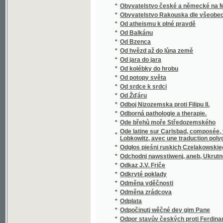
*
Oesterreichisch Schlesien
*
Ohavnosti moderní společnosti
*
Ohlas našich dějin
*
Ohlas pjsnj českých
Ohlássky weyročnjch Swátkůw a Slawnostj, 
*
katolická důkladně wygádřené mjti žádá
*
Ohlasy libické
*
Ochotnické divadlo v král. věn. městě Poličc
*
Ochrana dělnictva najmě mezinárodní ochra
*
Ochrana chudé a opuštěné mládeže
*
Ochrana chudé mládeže škole odrostlé
*
Ochrana proti choleře
*
Ochrana ptactvu.
*
Okamžiky
*
Okázky občanského písemnictví
*
Okkultické novelly
*
Oklamaný námořník
*
Oklikou
*
Okna v bouři
*
Okna v bouři
*
Okolí pražské v písních pro mládež
*
Okres Benešovský
*
Okres Berounský
*
Okres Brandejsský nad Labem
*
Okres Česko-skalický
*
Okres Děčínský vzhledem k polnímu a lesn
*
Okres Dolno-Kralovický v Čáslavsku
Okres Hořický na hospodářské, průmyslové 
*