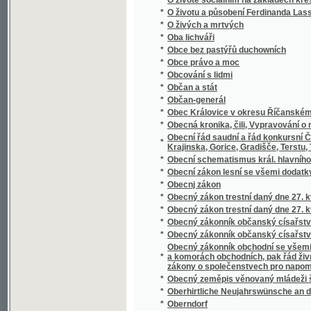
*
Oberon
*
Oběť fanatismu
*
Oběť msse swaté, s připogeným swatodenn
*
Oběť náčelníka Mandanů
*
Obět nowého zákona
*
Oběti náboženského fanatismu
*
Oběti pověry
*
Obětovaná
*
Obětovaná
*
Obětovaná
*
Obětovnosť a věrnosť u Soshonů
*
Obchod v otrocích
*
Obchodní a živnostenská komora v Praze v p
*
Obchodní dům v mořských skaliskách
*
Obchodní korrespondence v řeči české a 
*
Obchodní politika : její minulý vývoj i prou
*
Obchodní politika napsal Josef Gruber
*
Obchodníci
*
Objev a popis dvojpravidelných hranatin
*
Objev a popis nových pravidelných hranatin
*
Objevení Ameriky
*
Objevení Ameriky Kristofem Kolumbem
*
Obležení Kolobřehu
*
Obležení Vídně od Turků roku 1683
*
Oblomovština
Obnova peněžního trhu : předneseno na shr
*
června 1934
*
Obnovené obrazy