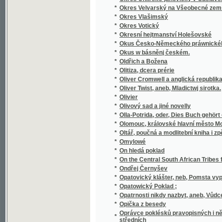
*
Osiřelé dítky
*
Oslava Husova
*
Oslava třistaleté památky narození J.A. K
*
Osm dní v Paříži
*
Osm hodin práce
*
Osman Fetič
*
Osmero povídek pro útlejší mládež
*
Osmý rok Národního divadla
*
Osnova a příze
*
Osnova nového řádu živnostenského s úvod
*
Osoby a věci v Chorvatsku
Ospravedlnění nejnovějších oprav českého p
*
pro řeč a literaturu českou v Praze
*
Ossianovy básně dlé přeloženj anglického J
*
Ostapek
*
Osteologie ropuch - Bufo laur
*
Ostny a hroty
*
Ostravská mluva
*
Ostravsko do roku 1848
*
Ostruha krále Jana, čili, Založení kostela na
*
Ostří hoši
*
Osud
*
Osud
*
Osud a nadání
*
Osud dívky
*
Osudná bambitka
*
Osudná sázka
*
Osudné setkání