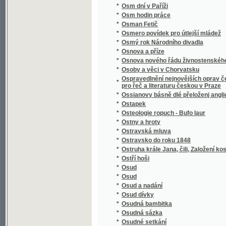
Otewřený list hraběte Lwa z Thunů panu Jan
*
swatodušních
*
Othello, Mauřenjn Benátský
*
Otokar.
*
Otroci v Texasu
*
Otroctví naší doby
*
Otrok, anebo: Wyzrazený u hrobu hřjssnjk
*
Oudolí Almerianské
*
Ouklady a láska
*
Ouplný Kapesní slowník čechoslowanského
*
Ouvertur aus der Oper Don Juan für das Pia
*
Ouverture [aus der Oper] La violette
*
Ouverture aus der Oper Der lustige Schuste
*
Ouverture aus der Oper Der Vampyr für das 
*
Ouverture aus der Oper Joseph und seine B
*
Ouverture aus der Oper Tancred für´s Piano
*
Ouverture de l´opera Cendrillon (Aschenbröd
*
Ouverture de l´Opera La Clemenza di Tito po
*
Ouverture[aus der Oper] La violette
*
Ovoce, užití jeho v domácnosti a kuchyni
*
Owoce dobrého wychowánj
*
Owoce dobročinnosti
*
Oznamovatel sjezdu českých lékařův a přír
*
Ozvěna z Assisi
*
Oživené hroby