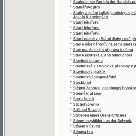
*
Stručný Dějepis Český pro mládež a pěstou
*
Stručný dějepis český s krátkým přehlede
*
Stručný dějepis království Českého
*
Stručný dějepis města a panství Telče
*
Stručný dějepis pro učitele a čekatele národ
*
Stručný dějepis zjevení božího pro nižší tříd
*
Stručný nástin dějin panství a hraběcího ro
*
Stručný nástin dějin spolku akademiků jiho
*
Stručný návod k chovu kapra
*
Stručný návod ku chovu sivenů a pstruhů 
*
Stručný německo-český slovník technický
*
Stručný obraz jazyka českého
*
Stručný obrys historie české literatury
*
Stručný průvodce obrazárnou Společnosti v
*
Stručný průvodce po Praze a výstavišti 189
*
Stručný přehled dějin a nynějšího stavu c. 
Stručný přehled dějin c.k. výsadního sboru
*
až na naše doby
*
Stručný přehled dějin hudby
*
Stručný přehled dějin literatury české doby
*
Stručný přehled dějin literatury české doby 
*
Stručný přehled vlastivědy Moravské
*
Stručný přírodopis člověka, vzrůst, ubyvání 
*
Stručný přírodopis všech tří říší
*
Stručný Seznam Země, čili, Měřický, přírod
*
Stručný silozpyt, čili, Fysika pro školy národ
*
Stručný slovník česko-italský, obsahující z