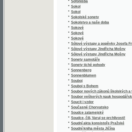
*
Spaßvögel
*
Special Karte der Markgrafschaft Maehren 
*
Specialná methodika vyučování ve třídě el
*
Speciální methodika vyučování jazyku mat
*
Special-Orts-Repertorium von Böhmen
*
Spekulant
*
Spekulanti, aneb, Úterek a pátek
*
Spěv Kwerků Kuttnohorských wzbuzugicý k 
*
Spevy Jána Botto
*
Spící rytíři ve vrchu Blaníku
*
Spiknutí v Podmazově
*
Spiknutí židů v Praze.
*
Spiritismus
*
Spisové císaře Karla IV.
*
Spisy Bohdana Jelínka veršem i prosou
*
Spisy Dra. Albína Bráfa. Díl 1, Nástin předná
*
Spisy Drahotína Marie barona Villaniho
*
Spisy Drahotína Marie barona Villaniho
*
Spisy drobné Josefa Kajetana Tyla
*
Spisy Fedora Michajloviče Dostojevského
*
Spisy Frant. Jaromíra Rubeše
*
Spisy Hálkovy
*
Spisy hraběte Lva Nikolajeviče Tolstého.
*
Spisy Ivana Aleksandroviče Gončarova.
*
Spisy Jana Erazima Vocela.
*
Spisy Jaroslava Langera
*
Spisy Josefa Jiřího Kolára.