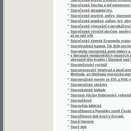
*
Statistický přehled veškerých států na zem
*
Statistik und Beamten-Schematismus des 
*
Statistika císařství Rakouského čili říše R
*
Statistika královského hlavního města Prahy
*
Statistika mocnářství rakousko-uherského
*
Statistika práce, zahálky, výdělku, nemocí,
*
Statistika Svazu českoslovanského Sokolst
*
Statistika zdravotnictví království a zemí v
*
Statistischer Bericht der Handels- und Ge
*
Statistischer Bericht der Handels und Ge
*
Statistischer Bericht der Handels-und Gew
*
Statkářovo jitro
Statky a jmění kollejí jesuitských, klášterů,
*
Josefa II. zrušených
*
Státní lékařství
*
Státní lékařství.
*
Státní lékařství.
*
Státní podniky ; Státní dluhy : dvě přednášky
*
Stav a děje národův na zemi uherské bydlící
*
Stav manželský a příprava k němu
*
Stav Rakouska a jeho budoucnosť
*
Stavitelé chrámu
*
Stavitelské a strojnické předlohy k praktic
*
Stavitelský praktik
*
Stavitelství hospodářské
*
Steckbrief
*
Stěpná Zahrada, obsahugjcj Pobožné modli
*
Stepný král Lear