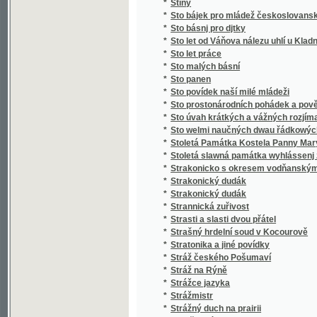
*
Stručný slovník paedagogický
*
Stručný světopis
*
Stručný všeobecný dějepis
*
Stručný všeobecný slovník věcný
*
Stručný zeměpis pro mládež
*
Stručný životopis Stanislava II. Pavlovské
*
Strýc Petr
*
Strýček Bohumil
*
Strýčkovy rozumy
*
Střední Čechy
*
Střelec Kauzedlnjk
*
Stud
*
Studená várka
*
Student hrdina
*
Studentský Seminář v Českých Budějovicíc
*
Studie a povídky
*
Studie dětství
*
Studie květeny v okolí Kladna
*
Studie na vysokých školách pražských, na u
*
Studie o práci
*
Studie v oboru českého útvaru křídového
*
Studie v oboru křídového útvaru v Čechách
*
Studie, krátké a kratší.
*
Studien
*
Studien für den neuern Gartenkünstler
*
Studien im Gebiete der böhmischen Kreidef
Studien über die Methoden und die Benützu
*
Niveauverhältnissen der Umgebungen von 