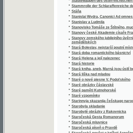
*
Stařeček z hor
*
Staří a mladí
*
Staří a mladí
*
Staří mládenci
*
Staří vojáci
*
Statek v Habří
*
Statika konstrukcí pozemního stavitelství
Statistická knížka královského hlavního mě
*
Karlína, Smíchova, Král. Vinohradů a Žižkov
Statistická knížka královského hlavního m
*
kommissí obcí Holešovic-Buben, Karlína, Sm
*
Statistická příruční knížka král. hlav. města
*
Statistická příruční knížka král. hlavního měs
*
Statistická příruční knížka král. hlavního m
*
Statistická příruční knížka královského hla
*
Statistická příruční knížka královského hla
Statistická zpráva o národohospodářských
*
letech 1886 až 1890
*
Statistické a topografické vypsání panství V
*
Statistické popsání okresu zbraslavského v
Statistické přehledy týkagjcí se náboženstw
*
až do nynegssjch dob slawného panowánj na
*
Statisticko-historický přehled jednot Sokol
*
Statisticko-topografický popis knížecího Šv
Statistický a topografický popis panství Ná
*
zřetelem k lesům panství tohoto
*
Statistický popis školních okresů Čech :
*
Statistický přehled jednot Sokolských