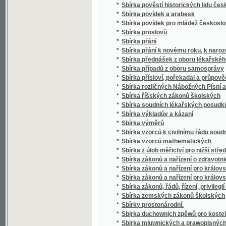
*
Sbírka případů z oboru samosprávy
*
Sbírka přísloví, pořekadal a průpovědí, krerý
*
Sbírka rozličných Nábožných Písní a Litanií
*
Sbírka říšských zákonů školských
*
Sbírka soudních lékařských posudků (superar
*
Sbírka výkladův a kázaní
*
Sbírka výměrů
*
Sbírka vzorců k civilnímu řádu soudnímu a
*
Sbírka vzorců mathematických
*
Sbírka z úloh měřictví pro nižší střední, m
*
Sbírka zákonů a nařízení o zdravotnictví, s
*
Sbírka zákonů a nařízení pro království Če
*
Sbírka zákonů a nařízení pro království Česk
*
Sbírka zákonů, řádů, řízení, privilegií a list
*
Sbírka zemských zákonů školských
*
Sbírky prostonárodní.
*
Sbjrka duchownjch zpěwů pro kostelnj i do
*
Sbjrka mluwnických a prawopisných prawid
*
Sbjrka Powěstj morawských a slezkých.
*
Sborníček pro malíře písma a lakyrníky
*
Sborník
*
Sborník dějepisných prací bývalých žáků V
*
Sborník historický vydaný na oslavu desítile
*
Sborník historický.
*
Sborník hospodářský
*
Sborník hospodářský
*
Sborník illustrovaných románů
*
Sborník okresu hlineckého