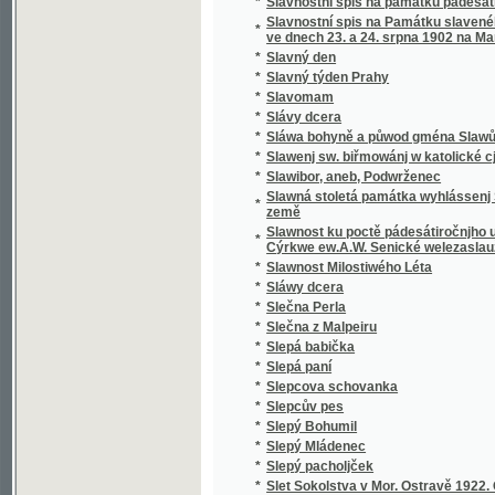
*
Sloup, Macocha, Puňkva
*
Slova do kněh památních
*
Slova k povyjasnění naší slovanské vzájemn
Slova útěchy a poučení všem zkromouceným k
*
modlitby a zpěvy za mrtvé při pohřbu, ke mši
*
Slovácké obrázky
*
Slovanská Květomluva
*
Slovanská slavnost a Slovanská krev
*
Slovanské bájesloví
*
Slovanské hymny
*
Slovanské kvítí
*
Slovanské národní písně a zpěvy litevské.
*
Slovanské pohádky
*
Slovanské právo v Čechách a na Moravě
*
Slovanské studie.
*
Slovanský kalendář na obyčejný rok
*
Slovanský katalog bibliografický
*
Slovanský katalog bibliografický.
*
Slovanský zeměvid
Slovar' jazyka slověn'skago šesti glavnych" 
*
pol'skago.
*
Slovenská přísloví, pořekadla a úsloví
*
Slovenské Pohádky a Pověsti
*
Slovníček cizích slov
*
Slovníček k Učebnici jazyka francouzského 
*
Slovníček opravených chyb pravopisných
*
Slovníček řeči světové volapük
*
Slovník anglicko-český