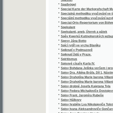
*
Správce školy obecné
*
Spravedlivy jsou cesty Páně
*
Sprawedliwé proroctwj Sibyly, králowny ze 
*
Spůsobové básnictví a jejich literatura
*
Srbské národní pohádky
*
Srbské národní pohádky
*
Srdce
*
Srdce a swět, aneb, Milenka a manželka
*
Srdce lidské
*
Srdce Pána Ježíše a Marie Panny
*
Srdcem i kosmem
*
Srdcem i skutkem
Srdečné Wjtánj Neyoswjceněgssjho Krále Č
*
Králowny České
*
Srnec, aneb, Newinnj winnjci
*
Srovnavací mluvnice jazyka českého a slo
*
Srownánj wssech čtyr swatých ewangelij, to
*
Srownánj zákonů cara Stefana Dušana srbs
*
Ssawectwo
*
Ssest krátkých otázek o sázenj a užitku ze
*
Städtewappen des österreichischen Kaiser
*
Stammrolle der Schlaraffenreiche des Erdba
*
Stáňa
*
Stanislai Wydra, Canonici Ad omnes sanctos 
*
Stanislav a Ludmila
*
Stanovisko Tomáše ze Štítného, mudrce
*
Stanovy české Akademie císaře Františka J
Stanovy zemského jubilejního úvěrního fondu