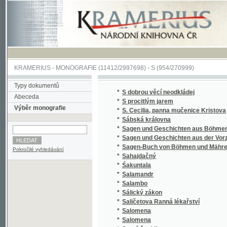
KRAMERIUS
-
MONOGRAFIE
(11412/2997698) -
S (954/270999)
Typy dokumentů
*
S dobrou věcí neodkládej
Abeceda
*
S procitlým jarem
Výběr monografie
*
S. Cecilia, panna mučenice Kristova
*
Sábská královna
*
Sagen und Geschichten aus Böhmen
*
Sagen und Geschichten aus der Vorzeit Bö
*
Sagen-Buch von Böhmen und Mähren.
Pokročilé vyhledávání
*
Sahajdačný
*
Śakuntala
*
Salamandr
*
Salambo
*
Sálický zákon
*
Saličetova Ranná lékařství
*
Salomena
*
Salomena
*
Samá ženidla
*
Sammlung auserlesener Abhandlungen über
*
Sammlung auserlesener Abhandlungen über