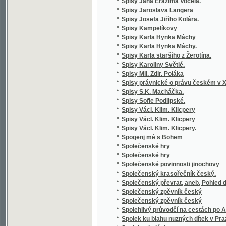
*
zemědělských
*
Stará Boleslav, nejstarší poutní místo v Če
*
Stará doba romantického básnictví
*
Stará Helena a její nalezenec
*
Stará historie
*
Stará kniha, aneb, Marná jsou úsilí bezbožn
*
Stará liška nad mladou
*
Staré o nové piesne V. Podoľského
*
Staré obrázky čáslavské
*
Staré paměti Kutnohorské
*
Staré vzpomínky
*
Starinnyja skazanija češskago naroda
*
Starobyla skladanie
*
Starobylé obrázky z Rakovnicka
*
Staročeská Gesta Romanorum
*
Staročeská mluvnice
*
Staročeská píseň o Pravdě
*
Staročeská pověst o knížeti Arnoštovi a Běl
*
Staročeská šlechta a její potomstvo po třicet
*
Staročeské divadelní hry.
*
Staročeské pověsti, zpěvy, slavnosti, hry, o
*
Staročeské powěsti, zpěwy, hry, obyčege, s
*
Staročeské rýmování o perníkářství z roku 
Staročeské výroční obyčeje, pověry, slavno
*
až po náš věk
*
Staročeský zlomek Evangelia svato-Janského
*
Starohradská kapela, čili, Bůh poctivých ne
Staroitalia slavjanská aneb objevy a důkazy 