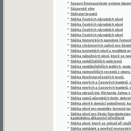
*
Sbírka českých národních písní
*
Sbírka českých národních písní
*
Sbírka historických památek řemesla kože
*
Sbírka chrámových zpěvů pro školní mládež
*
Sbírka kostelních písní a modliteb pro mlá
*
Sbírka nábožných písní, které se nejčastěji
*
Sbírka nejběžnějších galicismů
*
Sbírka nejdůležitějších jedlých, podezřelých
*
Sbírka nejnovějších receptů z oboru vinařství
*
Sbírka Nověstaročeských textů.
*
Sbírka nových a časových kupletů, dvojzpě
*
Sbírka nových a časových kupletů, dvojzpě
*
Sbírka obrazů ing. Richarda Jahna v Praze
*
Sbírka opisů původních listin, dekretů a priv
*
Sbírka písní k domácí pobožnosti, ku mši sv
*
Sbírka písní pro poutníky farnosti jaroměřic
Sbírka písní pro školu Staroboleslavskou, Lh
*
kapitolnímu děkanství přivtělené
*
Sbírka písní, které se zpívají při službách
*
Sbírka pohádek a pověstí moravských zvláš
*
Sbírka pověstí historických lidu českého v 
*
Sbírka povídek a arabesk
*
Sbírka povídek pro mládež českoslovansko
*
Sbírka proslovů
*
Sbírka přání
*
Sbírka přání k novému roku, k narozeninám,
*
Sbírka přednášek z oboru lékařského