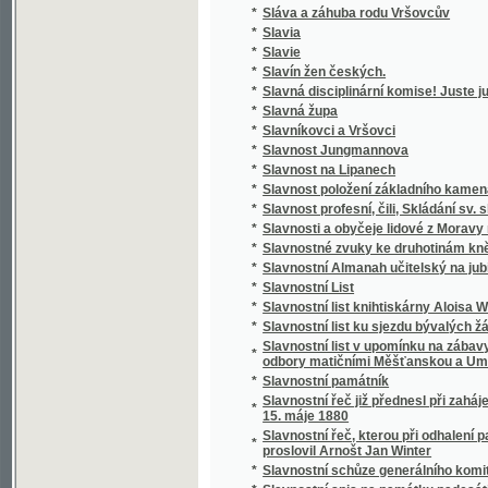
*
Slávy dcera
*
Sláwa bohyně a půwod gména Slawůw čili S
*
Slawenj sw. biřmowánj w katolické cjrkwi
*
Slawibor, aneb, Podwrženec
Slawná stoletá památka wyhlássenj Swatéh
*
země
Slawnost ku poctě pádesátiročnjho učitels
*
Cýrkwe ew.A.W. Senické welezaslaužilého ss
*
Slawnost Milostiwého Léta
*
Sláwy dcera
*
Slečna Perla
*
Slečna z Malpeiru
*
Slepá babička
*
Slepá paní
*
Slepcova schovanka
*
Slepcův pes
*
Slepý Bohumil
*
Slepý Mládenec
*
Slepý pacholjček
*
Slet Sokolstva v Mor. Ostravě 1922. Ostrav
*
Slezské báje a pověsti národní
*
Slezské konfiskace
*
Slib
*
Slitování a láska
*
Slohy stavitelské od nejstarších dob až na d
*
Slomšek-ovy Homilie na epištoly roku círke
*
Slosovací plány veškerých rakousko-uhersk