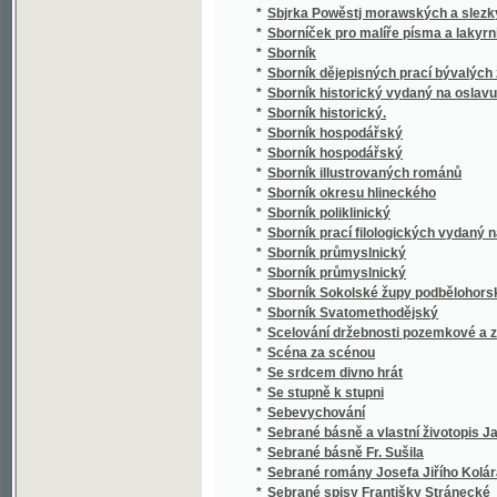
*
Sborník poliklinický
*
Sborník prací filologických vydaný na oslavu
*
Sborník průmyslnický
*
Sborník průmyslnický
*
Sborník Sokolské župy podbělohorské
*
Sborník Svatomethodějský
*
Scelování držebnosti pozemkové a zakládán
*
Scéna za scénou
*
Se srdcem divno hrát
*
Se stupně k stupni
*
Sebevychování
*
Sebrané básně a vlastní životopis Jana Hav
*
Sebrané básně Fr. Sušila
*
Sebrané romány Josefa Jiřího Kolára
*
Sebrané spisy Františky Stránecké
*
Sebrané světské a duchovní básně Josefa V
*
Sebrané zábavné spisy Rittersbergovy.
Sebránj některých jubilegnjch kázánj, držáný
*
rakauských zemjch
*
Sedlák kavalír a jiné novely
*
Sedlské Námluwy
*
Sedm havránků
*
Sedm let v jižní Africe
*
Sedm proti Thebám
*
Sedmero hlavních hříchů
*
Sedmero postních kázání
*
Sedmero postních řečí o oběti mše svaté