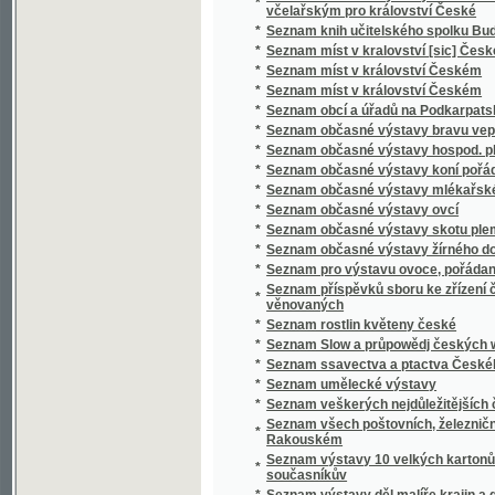
*
Seznam ssavectva a ptactva Českého mus
*
Seznam umělecké výstavy
*
Seznam veškerých nejdůležitějších časopis
Seznam všech poštovních, železničních, ryc
*
Rakouském
Seznam výstavy 10 velkých kartonů Jana Bedř
*
současníkův
*
Seznam výstavy děl malíře krajin a genru K
*
Seznam výstavy děl Vasila V. Veresčagina
Seznam výšek v Čechách, jež v letech 1877 
*
byly
*
Seznam zaslaných obrazů do umělecké výsta
Seznam zaslaných obrazů do umělecké výsta
*
místnostech sálu žofínského
*
Seznání, rozbírání, skládání, zachowání a či
*
Sfinx
*
Schatten und Licht
*
Schematismus der Bierbrauereien in Böhme
*
Schematismus für das Königreich Böheim
*
Schematismus für das Königreich Böhmen
*
Schematismus obecného školstva na Mora
Schematismus školních úřadův, škol obecný
*
hospodářských škol na Moravě 1895
*
Schematismus velkostatků v království Č
*
Schematismus, vydaný výborem zemským kr
*
Schilder-Schau
*
Schiller
*
Schillerova Panna Orleanská