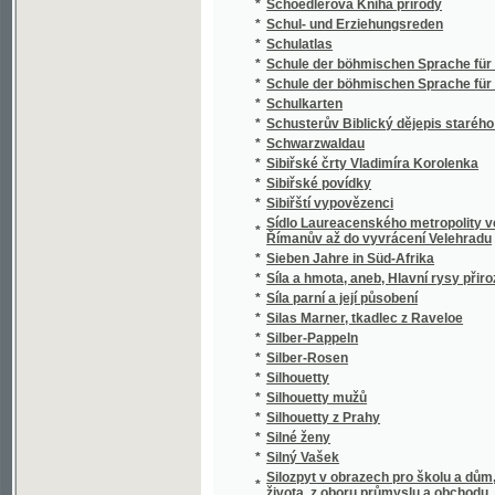
*
Silný Vašek
Silozpyt v obrazech pro školu a dům, třicet 
*
života, z oboru průmyslu a obchodu, vědy i 
*
Silvia Pellika O povinnostech člověka
*
Síly přírody a užívání jich
*
Sion
*
Sippurim
*
Sirena
*
Sirotám příbramským
*
Sirotci, anebo, Bůh spomáhá ponjženým, n
*
Sirotek
*
Sirotek
*
Sirotek, aneb, Nechte maličkých přijíti ke m
*
Sirotkové Neapolští
*
Sirotkové v pralese
*
Sitten, Gebräuche und Trachten der Bewohn
*
Sittensprüche und Lebensregeln zu Vorschrif
*
Six Polonaises originales avec Trios pour le
*
Sjezd a jiné novelly
*
Skaláci
*
Skalak
*
Skalní duch, aneb, Tajné zločiny hraběnky z
*
Skály
*
Skály Prachovské
*
Skarb zaczarowany
*
Skizze zu einem biologisch-harmonischen 
*
Skizzy a studie novelistické
Skladba (syntaxis) jazyka latinského s přip