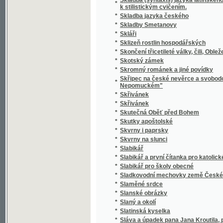
*
Slavie
*
Slavín žen českých.
*
Slavná disciplinární komise! Juste judicate f
*
Slavná župa
*
Slavníkovci a Vršovci
*
Slavnost Jungmannova
*
Slavnost na Lipanech
*
Slavnost položení základního kamena k nár
*
Slavnost profesní, čili, Skládání sv. slibů d
*
Slavnosti a obyčeje lidové z Moravy na Ná
*
Slavnostné zvuky ke druhotinám kněžským d
*
Slavnostní Almanah učitelský na jubilejní ro
*
Slavnostní List
*
Slavnostní list knihtiskárny Aloisa Wiesnera
*
Slavnostní list ku sjezdu bývalých žáků reál
Slavnostní list v upomínku na zábavy pořá
*
odbory matičními Měšťanskou a Umělecko
*
Slavnostní památník
Slavnostní řeč již přednesl při zahájení sje
*
15. máje 1880
Slavnostní řeč, kterou při odhalení pamětn
*
proslovil Arnošt Jan Winter
*
Slavnostní schůze generálního komitétu zems
*
Slavnostní spis na památku padesátiletého 
Slavnostní spis na Památku slaveného založe
*
ve dnech 23. a 24. srpna 1902 na Mariansk
*
Slavný den
*
Slavný týden Prahy
*
Slavomam