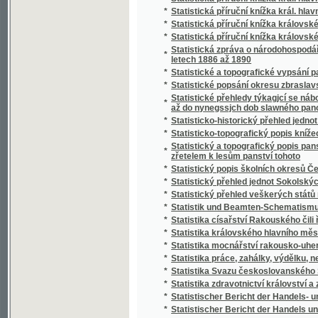
*
Stráž českého Pošumaví
*
Stráž na Rýně
*
Strážce jazyka
*
Strážmistr
*
Strážný duch na prairii
*
Strejčkové z Moravy
*
Streyčka Bohuslawa rozmluwy s dětmi o me
*
Stručná fysika k potřebě mládeže škol obe
*
Stručná katolická dogmatiká
*
Stručná katolická liturgika Dominika Aloise
*
Stručná mluvnice jazyka latinského
*
Stručná mluvnice pro nižší realné školy
*
Stručná náuka o českém básnictví
*
Stručná nauka o účetnictví jednoduchém i s
*
Stručná nauka o zboží
*
Stručná tělo- a zdravověda pro školy a dom
*
Stručné dějiny c. a k. pěšího pluku Humberta I
*
Stručné dějiny literatury české
*
Stručné popsání hlawního chrámu w Miláně
*
Stručné popsání Pražského hlavního chrámu
Stručné popsání svěřenského velkostatku Ko
*
Stadiona-Thannhausenu a předmětů z tohot
*
Stručné poučení o předpisech poplatkových p
*
Stručné poučení o štěpařství a o pěstování
*
Stručný a úplný Přehled katolického nábože
*
Stručný běh dějin Starého zákona a církve K
*
Stručný dějepis církevní pro školu a dům
*
Stručný dějepis Čech