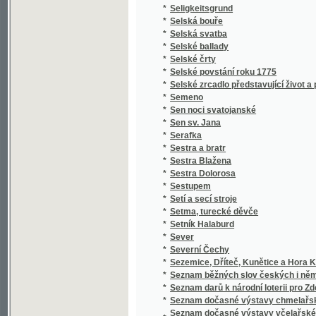
*
Setí a secí stroje
*
Setma, turecké děvče
*
Setník Halaburd
*
Sever
*
Severní Čechy
*
Sezemice, Dříteč, Kunětice a Hora Kunětick
*
Seznam běžných slov českých i německých a 
*
Seznam darů k národní loterii pro Zdeňku H
*
Seznam dočasné výstavy chmelařské ze skl
Seznam dočasné výstavy včelařské pořádan
*
včelařským pro království České
*
Seznam knih učitelského spolku Budeč v Lo
*
Seznam míst v kralovství [sic] Českém
*
Seznam míst v království Českém
*
Seznam míst v království Českém
*
Seznam obcí a úřadů na Podkarpatské Rusi
*
Seznam občasné výstavy bravu vepřového
*
Seznam občasné výstavy hospod. plodin a j
*
Seznam občasné výstavy koní pořádané od 1
*
Seznam občasné výstavy mlékařské
*
Seznam občasné výstavy ovcí
*
Seznam občasné výstavy skotu plemenného 
*
Seznam občasné výstavy žírného dobytka
*
Seznam pro výstavu ovoce, pořádanou skupi
Seznam příspěvků sboru ke zřízení českého 
*
věnovaných
*
Seznam rostlin květeny české
*
Seznam Slow a průpowědj českých we Slow