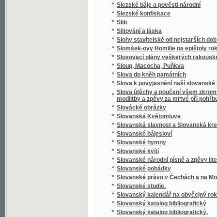
*
Slovník cizojazyčný obsahující výklad cizíc
Slovník česko-anglický i anglicko-český s 
*
výslovností a krátkou mluvnicí anglickou
*
Slovník česko-cikánský a cikánsko-český j
*
Slovník česko-francouzský a francouzsko-
*
Slovník domácího lékařství a zdravotnictví
*
Slovník francouzsko-český
*
Slovník francouzsko-český.
*
Slovník k Caesarovým pamětem O válce gal
*
Slovník latinsko-česko-německý k latinský
*
Slovník latinsko-český
*
Slovník lékařské terminologie
*
Slovník národohospodářský, sociální a politi
*
Slovník naučný.
*
Slovník řecko-česko-německý ku potřebě ž
*
Slovník slovenskočeský a československý
*
Slovník Titi Livi Ab urbe condita librorum pa
*
Slovník zdravotní
*
Slovo a skutek
*
Slovo o Homerovi a jeho básních
*
Slovo o polku Igorevě
*
Slovo o Spolkách Mjernosti a Školách Ňedel
*
Slovo o vyučování řečem a spisování školsk
*
Slovo o zádruze
*
Slovo o židech
*
Slovo rozumné
*
Slovosklad (syntaxis) latinského jazyka
*
Slowa k úmrtní slawnosti za oběti dne 13. 