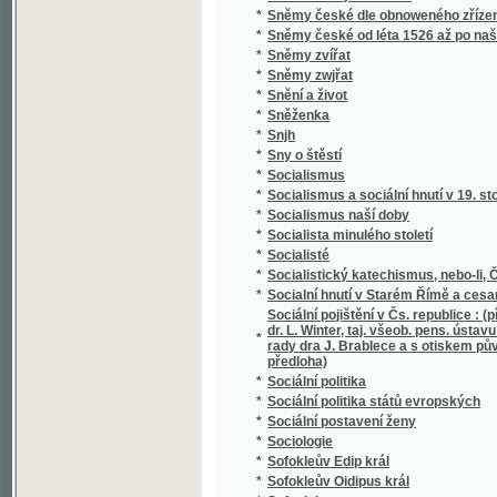
*
Soudní akta konsistoře Pražské
*
Soudní kniha města Jičína
*
Soudní řízení civilní
*
Souhlas českých bratří s učením reformova
*
Soukojenci
*
Soukromý žalář, anebo: Naprawený kárane
*
Soumrak
*
Soupis památek historických a uměleckých v
*
Soupis památek historických a uměleckých
*
Soupis urbářů ostravského kraje
*
Sousedé
*
Sousedé
*
Soustátí severoamerické a jeho ústava
Soustava národního hospodářství : věda o po
*
života.
*
Soustava národního hospodářství politickéh
*
Soustava rakouského školstva obecného
*
Soustava učení M. Jana Viklifa na základě 
*
Soustavná katechetická kázání
*
Soustavné vylíčení hnanství v království Č
*
Soustawní nástin Slowesnosti, zwláště ku 
Souvislé úkoly z četby Xenofonta pro V. a V
*
Schulzovy a Niederlovy
*
Souzvuk
*
Spadalé listí (1886-1889)
*
Spanilá Peršanka
*
Spása ve vás, čili kresťanství nikoliv jako m
*
Spasitel