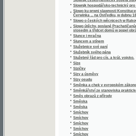
*
Smrt Valdštýnova
*
Smrt vévody d'Ofena a jiné novely
*
Smutný rybař, aneb, Teskliwý milenec
*
Snadné nawedení ku Francouské řeči pro 
*
Snadný návod naučiti se za několik hodin rus
*
Snář aneb wykladatel snůw, podle kterého i w
*
Snažil a Nedbal
*
Sněm držaný léta 1612
*
Sněmy české dle obnoweného zřízení zemské
*
Sněmy české od léta 1526 až po naši dobu.
*
Sněmy zvířat
*
Sněmy zwjřat
*
Snění a život
*
Sněženka
*
Snjh
*
Sny o štěstí
*
Socialismus
*
Socialismus a sociální hnutí v 19. století
*
Socialismus naší doby
*
Socialista minulého století
*
Socialisté
*
Socialistický katechismus, nebo-li, Červen
*
Socialní hnutí v Starém Římě a cesarismus
Sociální pojištění v Čs. republice : (přednášk
dr. L. Winter, taj. všeob. pens. ústavu dr. J
*
rady dra J. Brablece a s otiskem původního
předloha)
*
Sociální politika