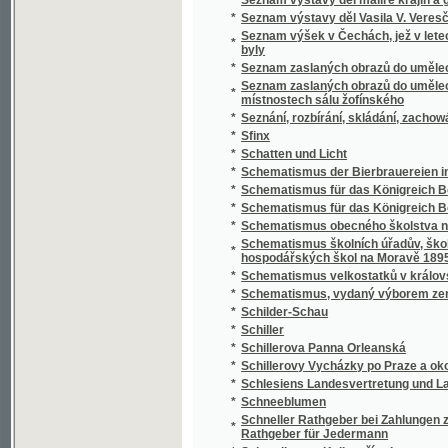
*
Schillerovy Vycházky po Praze a okolí.
*
Schlesiens Landesvertretung und Landeshaus
*
Schneeblumen
Schneller Rathgeber bei Zahlungen zunächst
*
Rathgeber für Jedermann
*
Schoedlerova Kniha přírody
*
Schul- und Erziehungsreden
*
Schulatlas
*
Schule der böhmischen Sprache für Deutsc
*
Schule der böhmischen Sprache für Deutsc
*
Schulkarten
*
Schusterův Biblický dějepis starého i nové
*
Schwarzwaldau
*
Sibiřské črty Vladimíra Korolenka
*
Sibiřské povídky
*
Sibiřští vypovězenci
Sídlo Laureacenského metropolity ve Veleh
*
Římanův až do vyvrácení Velehradu
*
Sieben Jahre in Süd-Afrika
*
Síla a hmota, aneb, Hlavní rysy přirozenéh
*
Síla parní a její působení
*
Silas Marner, tkadlec z Raveloe
*
Silber-Pappeln
*
Silber-Rosen
*
Silhouetty
*
Silhouetty mužů
*
Silhouetty z Prahy
*
Silné ženy