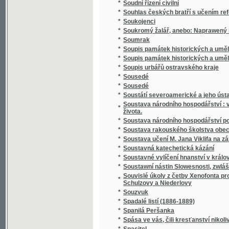
*
Spisy Kampelíkovy
*
Spisy Karla Hynka Máchy
*
Spisy Karla Hynka Máchy.
*
Spisy Karla staršího z Žerotína.
*
Spisy Karoliny Světlé.
*
Spisy Mil. Zdir. Poláka
*
Spisy právnické o právu českém v XVI-tém s
*
Spisy S.K. Macháčka.
*
Spisy Sofie Podlipské.
*
Spisy Václ. Klim. Klicpery
*
Spisy Václ. Klim. Klicpery
*
Spisy Václ. Klim. Klicpery.
*
Spogenj mé s Bohem
*
Společenské hry
*
Společenské hry
*
Společenské povinnosti jinochovy
*
Společenský krasořečník český.
*
Společenský převrat, aneb, Pohled do budo
*
Společenský zpěvník český
*
Společenský zpěvník český
*
Spolehlivý průvodčí na cestách po Adrsbac
*
Spolek ku blahu nuzných dítek v Praze
*
Spolek mladých
*
Spor o němčinu
*
Spořitelní spolky dle vzoru Raiffeisenova
*
Spořitelny po farských kollaturách orbě, ř
*
Sprach- und Lesebuch für die Zöglinge des 