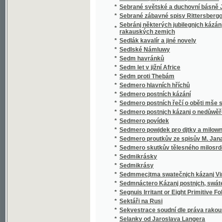
*
Sedmero postnjch kázanj o nedůwěře w lidi
*
Sedmero povídek
*
Sedmero powjdek pro djtky a milownjky gic
*
Sedmero proutkův ze spisův M. Jana Husi
*
Sedmero skutkův tělesného milosrdenství
*
Sedmikrásky
*
Sedmikrásy
*
Sedmmecjtma swatečnjch kázanj Vincencia
*
Sedmnáctero Kázanj postnjch, swátečnjch y 
*
Segnuis Irritant or Eight Primitive Folk-lore 
*
Sektáři na Rusi
*
Sekvestrace soudní dle práva rakouského
*
Selanky od Jaroslava Langera
*
Seligkeitsgrund
*
Selská bouře
*
Selská svatba
*
Selské ballady
*
Selské črty
*
Selské povstání roku 1775
*
Selské zrcadlo představující život a působen
*
Semeno
*
Sen noci svatojanské
*
Sen sv. Jana
*
Serafka
*
Sestra a bratr
*
Sestra Blažena
*
Sestra Dolorosa
*
Sestupem