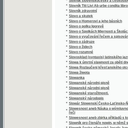
*
Směnka a chek v evropském zákonodárství
*
Směnkářství ze stanoviska praktického
*
Směs obrazů z přírody
*
Směska
*
Směska
*
Smíchov
*
Smíchov
*
Smíchov
*
Smíchov
*
Smíchov
*
Smíchov
*
Smíchovsko a Zbraslavsko
*
Smiřičtí
*
Smíšené básně
*
Smjšené básně Frant. Ladisl. Čelakowskýho
*
Smjšené básně Wěnceslawa Rába
*
Smlauwy aneb chwalitebné řeči swadebnj pr
*
Smlouva s ďáblem na kunětickém hradě, čili
*
Smlouva společenská
*
Smlouvy, aneb, Chvalitebné řeči svadební pr
*
Smlouvy, aneb, Chwalitebné řeči swadební p
*
Smrt Abelowa
*
Smrť Hippodamie
*
Smrť Ivana Iljiče
*
Smrť na pustině
*
Smrt nesem ze vsi .... pomlázka se čepejří
*
Smrt Smail-agy Čengiće