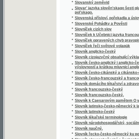
*
Slowa Rozlaučenj křesťanského otce k swé
*
Slowa žiwota
*
Slowanka
*
Slowanské národnj pjsně
*
Slowanské národnj pjsně
*
Slowanské starožitnosti.
*
Slowanský národopis
*
Slowár Slowenskí Česko-Laťinsko-Ňemecko
Slowesnost aneb Náuka o wýmluvnosti prosai
*
řeči
*
Slowesnost aneb zbjrka přjkladů s krátkým
*
Slowník pro čtenáře nowin, w němž se wyswě
*
Slownjk česko-německý Josefa Jungmanna
*
Slownjk hospodářsko-technický pro auřednjk
Slowo ku prwni slawnosti Konstituce, w Čec
*
Čerwinka ... na Ostředku, w dubnu 1848
*
Slowo o českých wěcnicech w Rakownjce a Li
Slowo útěchy, poslané Prachatičanům po ne
*
stosedm a třidcet domů w popel obrátil
*
Slunce i mračna
*
Sluncem a stínem
*
Služebnice své paní
*
Služebník svého pána
*
Služebný řád pro cís. a král. vojsko.
*
Slze
*
Slzičky
*
Slzy a úsměvy
*
Slzy osudu