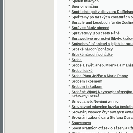
*
v literatuře nejdávnějších vlaských a souse
obyvateli této krajiny i Slavjané nad jiní četně
*
Staroměstský rychtář
Staromoravský Velehrad a okolí jeho v 9. stol
*
Methoda, arcibiskupa moravsko-panonskéh
*
Staropražské novely ze XVI. a XVII. věku
*
Staropražské obrázky
*
Staroskotské ballady
*
Starosta Václav Dobrovský, reformátor ob
*
Starouškové
*
Starověda biblická
*
Starožitnosti a Památky země České.
*
Starožitnosti dob kovů v Evropě.
*
Starší historie
*
Starý dub
*
Starý dům
*
Starý Kamenný most Pražský
*
Starý Knour
*
Starý manžel
*
Starý mládenec
*
Starý pán
*
Starý pán z Domašic
*
Starý sluha
*
Starý věk
*
Starý Werssowec pro rozumnau kratochwjli
*
Starý wozka Petra Třetjho
*
Starým pérem
*
Stařec a jinoch