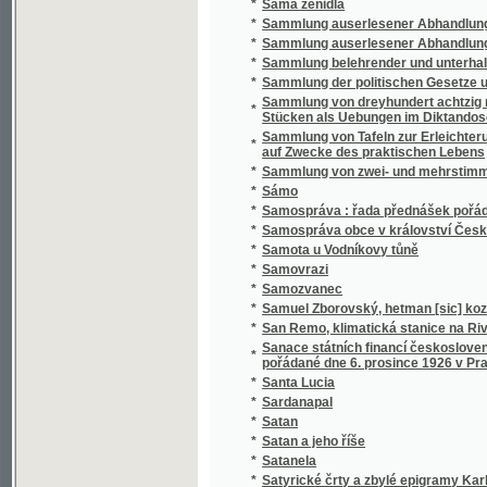
*
Sammlung belehrender und unterhaltender 
*
Sammlung der politischen Gesetze und Vero
Sammlung von dreyhundert achtzig neun Sät
*
Stücken als Uebungen im Diktandoschreibe
Sammlung von Tafeln zur Erleichterung des
*
auf Zwecke des praktischen Lebens
*
Sammlung von zwei- und mehrstimmigen Li
*
Sámo
*
Samospráva : řada přednášek pořádaných 
*
Samospráva obce v království Českém
*
Samota u Vodníkovy tůně
*
Samovrazi
*
Samozvanec
*
Samuel Zborovský, hetman [sic] kozákův Z
*
San Remo, klimatická stanice na Rivieře
Sanace státních financí československých : 
*
pořádané dne 6. prosince 1926 v Praze
*
Santa Lucia
*
Sardanapal
*
Satan
*
Satan a jeho říše
*
Satanela
*
Satyrické črty a zbylé epigramy Karla Havl
*
Sazavo Emmauzskoje svjatoe blagověstvov
*
Sázavské vlny
*
Sběratel brouků
*
Sbírka českých národních písní
*
Sbírka českých národních písní