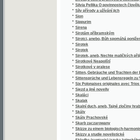
*
k stilistickým cvičením.
*
Skladba jazyka českého
*
Skladby Smetanovy
*
Skláři
*
Sklizeň rostlin hospodářských
*
Skončení třicetileté války, čili, Obležení Pr
*
Skotský zámek
*
Skromný románek a jiné povídky
Skřipec na české nevěrce a svobodomyslníky
*
Nepomuckém"
*
Skřivánek
*
Skřivánek
*
Skutečná Oběť před Bohem
*
Skutky apoštolské
*
Skvrny i paprsky
*
Skvrny na slunci
*
Slabikář
*
Slabikář a první čítanka pro katolické škol
*
Slabikář pro školy obecné
*
Sladkovodní mechovky země České
*
Slaměné srdce
*
Slanské obrázky
*
Slaný a okolí
*
Slatinská kyselka
*
Sláva a úpadek pana Jana Kroutila, pololání
*
Sláva a záhuba rodu Vršovcův
*
Slavia