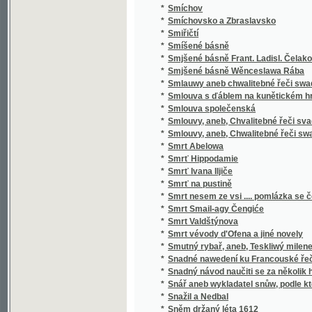
*
Sociální politika států evropských
*
Sociální postavení ženy
*
Sociologie
*
Sofokleův Edip král
*
Sofokleův Oidipus král
*
Sofonisba
*
Sokol
*
Sokol
*
Sokolské sonety
*
Sokolstvo a naše doba
*
Sokové
*
Sokové
*
Sokové
*
Sólové výstupy a popěvky Josefa Frankovs
*
Sólové výstupy Jindřicha Mošny
*
Sólové výstupy Jindřicha Mošny
*
Sonety samotáře
*
Sonety tiché pohody
*
Sonnenberg
*
Sonnenblumen
*
Souboj
*
Souboj s Bohem
*
Soubor nových zákonů školských a vládních
*
Soubor veškerých nauk hospodářských
*
Soucit i vzdor
*
Současné Chorvatsko
*
Soudce zalamejský
*
Soudce, čili, Varuj se prchlivosti!