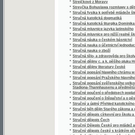
*
Studien über nordböhmische Arbeiterverhält
*
Studnice wody žiwé
*
Sudiči
*
Suchá ratolesť
*
Sultan Soliman před Szigétem
*
Summa cancellariae (Cancellaria Caroli IV.)
*
Summa catechismi, to jest, Malý katechism
*
Surrogát sv. Vasilija
*
Sursum corda
*
Sursum corda!
*
Sustine et abstine
*
Sv. Alfonsa Marie z Liguori Devítidenní pobož
*
Sv. Alfonsa Marie z Liguori O oběti Ježíše Kr
*
Sv. Alojsia Gonzagy Spisek o andělích a jiné
*
Sv. Jan Nepomucký, mučeník a hlavní patro
*
Sv. Josafat, arcibiskup polocký, mučeník a 
*
Sv. Kyril nepsal kyrilsky než hlaholsky
*
Sv. Prokop, jeho klášter a památka u lidu
*
Sv. růženec a nejsvětější svátosť
*
Sv. Vincenc z Pauly
*
Sv. Vojtěch
*
Sv. Vojtěch, druhý biskup pražský, jeho klášte
Svadba v národě Česko-slovanském, čili, Sva
*
nápěvů
*
Svadlé květy
*
Svadlé růže
*
Svatá Anna, vzor křesťanských matek
*
Svatá cesta křížová Pána našeho Ježíše Kri