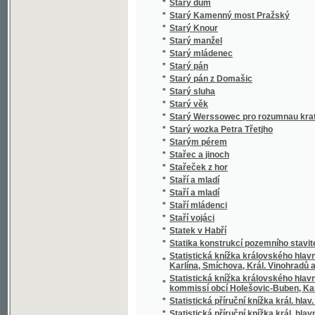
*
Stero žalmů
*
Stichotvorenija
*
Still und Bewegt
*
Stillleben eines Grenz-Officiers
*
Stimmungsbilder aus der Schweiz
*
Stínem k úsvitu
*
Stínová hra
*
Stíny
*
Sto bájek pro mládež českoslovanskou
*
Sto básnj pro djtky
*
Sto let od Váňova nálezu uhlí u Kladna
*
Sto let práce
*
Sto malých básní
*
Sto panen
*
Sto povídek naší milé mládeži
*
Sto prostonárodních pohádek a pověstí slo
*
Sto úvah krátkých a vážných rozjímajícím 
*
Sto welmi naučných dwau řádkowých bágek
*
Stoletá Památka Kostela Panny Marye w měs
*
Stoletá slawná památka wyhlássenj za Sw
*
Strakonicko s okresem vodňanským a hor
*
Strakonický dudák
*
Strakonický dudák
*
Strannická zuřivost
*
Strasti a slasti dvou přátel
*
Strašný hrdelní soud v Kocourově
*
Stratonika a jiné povídky