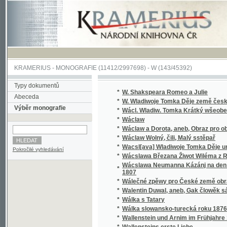
KRAMERIUS
-
MONOGRAFIE
(11412/2997698) -
W (143/45392)
Typy dokumentů
*
W. Shakspeara Romeo a Julie
Abeceda
*
W. Wladiwoje Tomka Děje země české
Výběr monografie
*
Wácl. Wladiw. Tomka Krátký wšeobecný děj
*
Wáclaw
*
Wáclaw a Dorota, aneb, Obraz pro obecný l
*
Wáclaw Wolný, čili, Malý sstěpař
*
Wacsl[ava] Wladiwoje Tomka Děje universit
Pokročilé vyhledávání
*
Wácslawa Březana Žiwot Wiléma z Rosenbe
Wácslawa Neumanna Kázánj na den Sw. Baro
*
1807
*
Wálečné zpěwy pro České země obrance
*
Walentin Duwal, aneb, Gak člowěk sám od se
*
Wálka s Tatary
*
Wálka slowansko-turecká roku 1876
*
Wallenstein und Arnim im Frühjahre 1632
*
Wallensteins erste Liebe
*
Walter, anebo : Stálost lásky
*
Walter, anebo, Stálost lásky