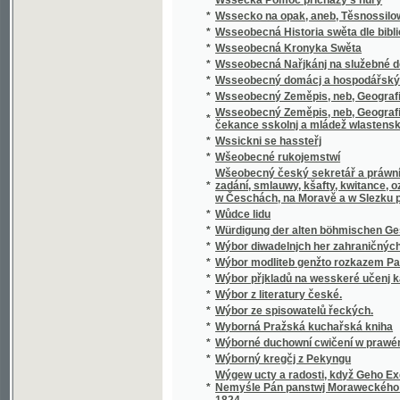
Wšeobecný český sekretář a práwní přítel, k
*
zadání, smlauwy, kšafty, kwitance, oznámení
w Česchách, na Moravě a w Slezku platných 
*
Wůdce lidu
*
Würdigung der alten böhmischen Geschicht
*
Wýbor diwadelnjch her zahraničných.
*
Wýbor modliteb genžto rozkazem Papežské s
*
Wýbor přjkladů na wesskeré učenj katolick
*
Wýbor z literatury české.
*
Wýbor ze spisowatelů řeckých.
*
Wyborná Pražská kuchařská kniha
*
Wýborné duchowní cwičení w prawém křes
*
Wýborný kregčj z Pekyngu
Wýgew ucty a radosti, když Geho Excellenc
*
Nemyśle Pán panstwj Moraweckého a hradu M
1824
*
Wyhrané Panstwj
*
Wychowanec Lásky
*
Wýklad čili přjmětky a wyswětliwky ku Sláw
Wýklad na nedělnj Ewangelia dle způsobu w
*
w německém gazyku sepsal, pak též w česst
Wýklad na swátečnj Ewangelia dle způsobu
*
prw w německém gazyku sepsal, pak též w č
*
Wýklad swatých obřadů a modliteb na křížo
*
Wýkladowé Přirozeného Práwa.
*
Wýkladowé, neb, Exhorty rannj nedělnj a ně
*
Wýkladu českého wssech pjsem swatých
*
Wynalezenj Ameriky