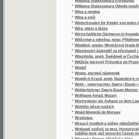
*
Wladimjr, anebo, Wywrácenj hradu Bukows
*
Wlastenský kalendář na přestupný rok
*
Wlastimila, aneb, Šwédowé w Čechách
*
Wltžkův barevný Průvodce po Praze
*
Wodař
*
Wogta, poctiwý nágemnjk
*
Wogtěch Krasil, aneb, Nawedenj k rozumné
*
Wohl – untersuchter Zwerg / Baum / oder Grü
*
Wohlerfahrner Zwerg-Baum-Meister
*
Wolfgang Amad. Mozart
*
Wortregister als Anhang zu dem Lateinisc
*
Wothlós pěsni ruskich
*
Wpád Mongolů do Morawy
*
Wratislaw.
*
Wraucý modlenj a zpěwy nábožnéhého lidu 
Wrtkawé sstěstj, to gest, Hystorycké rozgjm
*
stálého nenj, než wssecko časem migj
*
Wssecka Pomoc přícházý s hůry
*
Wssecko na opak, aneb, Těsnossilowa Aničk
*
Wsseobecná Historia swěta dle biblických 
*
Wsseobecná Kronyka Swěta
*
Wsseobecná Nařjkánj na služebné děwečky 
*
Wsseobecný domácj a hospodářský kalendá
*
Wsseobecný Zeměpis, neb, Geografia we tře
Wsseobecný Zeměpis, neb, Geografia we třec
*
čekance sskolnj a mládež wlastenskau
*
Wssickni se hassteřj
*
Wšeobecné rukojemstwí