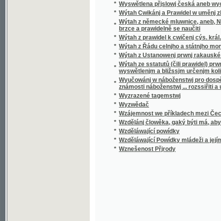
*
Wzděláwající Powídky mládeži a jejím přáte
*
Wznešenost Přjrody