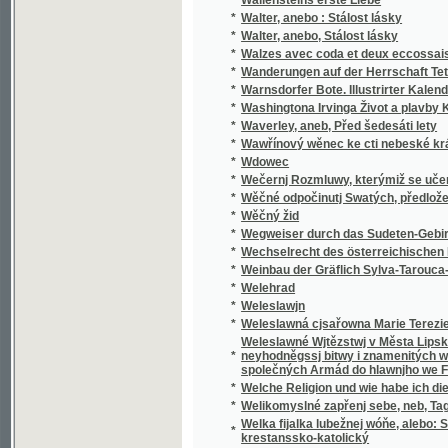
*
Walzes avec coda et deux eccossaises pour 
*
Wanderungen auf der Herrschaft Tetschen
*
Warnsdorfer Bote. Illustrirter Kalender für d
*
Washingtona Irvinga Život a plavby Krištof
*
Waverley, aneb, Před šedesáti lety
*
Wawřínový wěnec ke cti nebeské králowny
*
Wdowec
*
Wečernj Rozmluwy, kterýmiž se učenj cjrkw
*
Wěčné odpočinutj Swatých, předložené od R
*
Wěčný žid
*
Wegweiser durch das Sudeten-Gebirge
*
Wechselrecht des österreichischen Kaisers
*
Weinbau der Gräflich Sylva-Tarouca-Nostit
*
Welehrad
*
Weleslawjn
*
Weleslawná cjsařowna Marie Terezie a powěs
Weleslawné Wjtězstwj v Města Lipska w Sas
*
neyhodněgssj bitwy i znamenitých woganský
společných Armád do hlawnjho we Francauz
*
Welche Religion und wie habe ich dieselbe m
*
Welikomyslné zapřenj sebe, neb, Tagná lásk
Welka fijalka lubežnej wóňe, alebo: Sbierka
*
krestanssko-katolický
*
Welký Snář aneb: Wykladatel Snůw, podle kte
*
Welmi pěkná historie o hraběti Gindřichowi
Welmi utěssená historie o krásné Mageloně,
*
Petrowi, znamenitého hraběte z Prowincí sy
Welmi vžitečná k vtěsse Nemocných a Vmjr
*