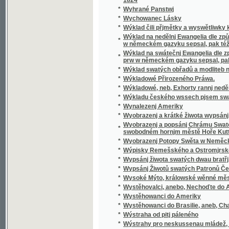
*
Wyobrazenj a krátké žiwota wypsánj oslawen
Wyobrazenj a popsánj Chrámu Swatobarbor
*
swobodném hornjm městě Hoře Kuttné, před č
*
Wyobrazenj Potopy Swěta w Neměckém gaz
*
Wýpisky Remešského a Ostromjrského Ew
*
Wypsánj žiwota swatých dwau bratřj, Biskup
*
Wypsánj Žiwotů swatých Patronů Českých, 
*
Wysoké Mýto, králowské wěnné město w Č
*
Wystěhovalci, anebo, Nechoďte do Ameriky, 
*
Wystěhowanci do Ameriky
*
Wystěhowanci do Brasilie, aneb, Chatrč u G
*
Wýstraha od pitj páleného
*
Wýstrahy pro neskussenau mládež, aneb: S
*
Wyswětlena přjslowj česká aneb wyobrazenj
*
Wýtah Cwikánj a Prawidel w uměnj zbranjm
Wýtah z německé mluwnice, aneb, Nápomocná
*
brzce a prawidelně se naučiti
*
Wýtah z prawidel k cwičenj cýs. král. pěchot
*
Wýtah z Řádu celnjho a státnjho monopolu 
*
Wýtah z Ustanowenj prwnj rakauské společn
Wýtah ze sstatutů (čili prawidel) prwnj rak
*
wyswětlenjm a bližssjm určenjm kolikerých
Wyučowánj w náboženstwj pro dospělegssj m
*
známosti náboženstwj ... rozssiřiti a upewniti
*
Wyzrazené tagemstwj
*
Wyzwědač
*
Wzájemnost we příkladech mezi Čechy, Mora
*
Wzdělánj člowěka, gaký býti má, aby mu dle 
*
Wzděláwající powídky