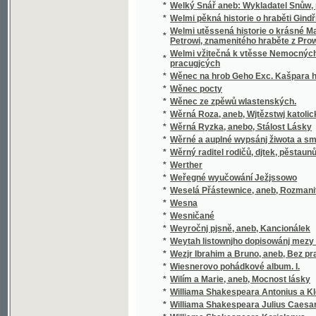
pracugjcých
*
Wěnec na hrob Geho Exc. Kašpara hraběte 
*
Wěnec pocty
*
Wěnec ze zpěwů wlastenských.
*
Wěrná Roza, aneb, Wjtězstwj katolického n
*
Wěrná Ryzka, anebo, Stálost Lásky
*
Wěrné a auplné wypsánj žiwota a smrti sw
*
Wěrný raditel rodičů, djtek, pěstaunů, a včite
*
Werther
*
Weřegné wyučowání Ježjssowo
*
Weselá Přástewnice, aneb, Rozmanité wypra
*
Wesna
*
Wesničané
*
Weyročnj pjsně, aneb, Kancionálek
*
Weytah listownjho dopisowánj mezy Řjms
*
Wezjr Ibrahim a Bruno, aneb, Bez prawé wjry
*
Wiesnerovo pohádkové album. I.
*
Wilím a Marie, aneb, Mocnost lásky
*
Williama Shakespeara Antonius a Kleopatra
*
Williama Shakespeara Julius Caesar
*
Williama Shakespeara Koriolanus
*
Williama Shakespeara Othello mouřenín be
*
Wina a newina
*
Wina a smír
*
Winterfreuden für Kinder von jeden Alter, we
*
Wíra, wlast a láska
*
Wirtschaftliche Gärtneren in freundschaftli
*
Wjtězstwj a odměna, nebo, Přjběhowé swat