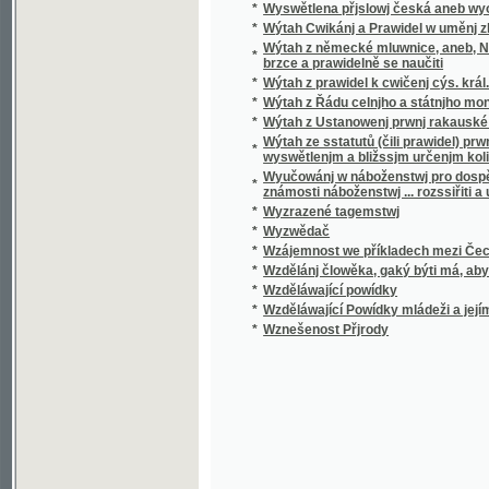
*
Wzděláwající Powídky mládeži a jejím přáte
*
Wznešenost Přjrody