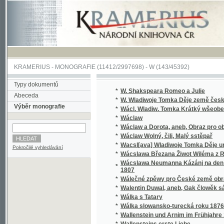
KRAMERIUS
-
MONOGRAFIE
(11412/2997698) -
W (143/45392)
Typy dokumentů
*
W. Shakspeara Romeo a Julie
Abeceda
*
W. Wladiwoje Tomka Děje země české
Výběr monografie
*
Wácl. Wladiw. Tomka Krátký wšeobecný děj
*
Wáclaw
*
Wáclaw a Dorota, aneb, Obraz pro obecný l
*
Wáclaw Wolný, čili, Malý sstěpař
*
Wacsl[ava] Wladiwoje Tomka Děje universit
Pokročilé vyhledávání
*
Wácslawa Březana Žiwot Wiléma z Rosenbe
Wácslawa Neumanna Kázánj na den Sw. Baro
*
1807
*
Wálečné zpěwy pro České země obrance
*
Walentin Duwal, aneb, Gak člowěk sám od se
*
Wálka s Tatary
*
Wálka slowansko-turecká roku 1876
*
Wallenstein und Arnim im Frühjahre 1632
*
Wallensteins erste Liebe
*
Walter, anebo : Stálost lásky
*
Walter, anebo, Stálost lásky