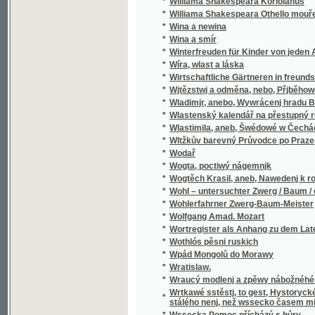
*
Wladimjr, anebo, Wywrácenj hradu Bukows
*
Wlastenský kalendář na přestupný rok
*
Wlastimila, aneb, Šwédowé w Čechách
*
Wltžkův barevný Průvodce po Praze
*
Wodař
*
Wogta, poctiwý nágemnjk
*
Wogtěch Krasil, aneb, Nawedenj k rozumné
*
Wohl – untersuchter Zwerg / Baum / oder Grü
*
Wohlerfahrner Zwerg-Baum-Meister
*
Wolfgang Amad. Mozart
*
Wortregister als Anhang zu dem Lateinisc
*
Wothlós pěsni ruskich
*
Wpád Mongolů do Morawy
*
Wratislaw.
*
Wraucý modlenj a zpěwy nábožnéhého lidu 
Wrtkawé sstěstj, to gest, Hystorycké rozgjm
*
stálého nenj, než wssecko časem migj
*
Wssecka Pomoc přícházý s hůry
*
Wssecko na opak, aneb, Těsnossilowa Aničk
*
Wsseobecná Historia swěta dle biblických 
*
Wsseobecná Kronyka Swěta
*
Wsseobecná Nařjkánj na služebné děwečky 
*
Wsseobecný domácj a hospodářský kalendá
*
Wsseobecný Zeměpis, neb, Geografia we tře
Wsseobecný Zeměpis, neb, Geografia we třec
*
čekance sskolnj a mládež wlastenskau
*
Wssickni se hassteřj
*
Wšeobecné rukojemstwí