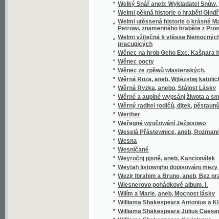
pracugjcých
*
Wěnec na hrob Geho Exc. Kašpara hraběte 
*
Wěnec pocty
*
Wěnec ze zpěwů wlastenských.
*
Wěrná Roza, aneb, Wjtězstwj katolického n
*
Wěrná Ryzka, anebo, Stálost Lásky
*
Wěrné a auplné wypsánj žiwota a smrti sw
*
Wěrný raditel rodičů, djtek, pěstaunů, a včite
*
Werther
*
Weřegné wyučowání Ježjssowo
*
Weselá Přástewnice, aneb, Rozmanité wypra
*
Wesna
*
Wesničané
*
Weyročnj pjsně, aneb, Kancionálek
*
Weytah listownjho dopisowánj mezy Řjms
*
Wezjr Ibrahim a Bruno, aneb, Bez prawé wjry
*
Wiesnerovo pohádkové album. I.
*
Wilím a Marie, aneb, Mocnost lásky
*
Williama Shakespeara Antonius a Kleopatra
*
Williama Shakespeara Julius Caesar
*
Williama Shakespeara Koriolanus
*
Williama Shakespeara Othello mouřenín be
*
Wina a newina
*
Wina a smír
*
Winterfreuden für Kinder von jeden Alter, we
*
Wíra, wlast a láska
*
Wirtschaftliche Gärtneren in freundschaftli
*
Wjtězstwj a odměna, nebo, Přjběhowé swat