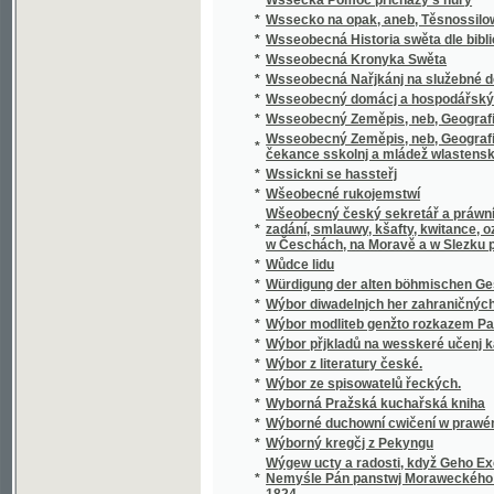
Wšeobecný český sekretář a práwní přítel, k
*
zadání, smlauwy, kšafty, kwitance, oznámení
w Česchách, na Moravě a w Slezku platných 
*
Wůdce lidu
*
Würdigung der alten böhmischen Geschicht
*
Wýbor diwadelnjch her zahraničných.
*
Wýbor modliteb genžto rozkazem Papežské s
*
Wýbor přjkladů na wesskeré učenj katolick
*
Wýbor z literatury české.
*
Wýbor ze spisowatelů řeckých.
*
Wyborná Pražská kuchařská kniha
*
Wýborné duchowní cwičení w prawém křes
*
Wýborný kregčj z Pekyngu
Wýgew ucty a radosti, když Geho Excellenc
*
Nemyśle Pán panstwj Moraweckého a hradu M
1824
*
Wyhrané Panstwj
*
Wychowanec Lásky
*
Wýklad čili přjmětky a wyswětliwky ku Sláw
Wýklad na nedělnj Ewangelia dle způsobu w
*
w německém gazyku sepsal, pak též w česst
Wýklad na swátečnj Ewangelia dle způsobu
*
prw w německém gazyku sepsal, pak též w č
*
Wýklad swatých obřadů a modliteb na křížo
*
Wýkladowé Přirozeného Práwa.
*
Wýkladowé, neb, Exhorty rannj nedělnj a ně
*
Wýkladu českého wssech pjsem swatých
*
Wynalezenj Ameriky