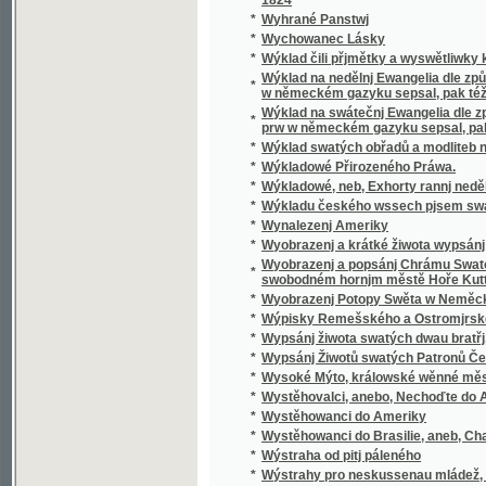
*
Wyobrazenj a krátké žiwota wypsánj oslawen
Wyobrazenj a popsánj Chrámu Swatobarbor
*
swobodném hornjm městě Hoře Kuttné, před č
*
Wyobrazenj Potopy Swěta w Neměckém gaz
*
Wýpisky Remešského a Ostromjrského Ew
*
Wypsánj žiwota swatých dwau bratřj, Biskup
*
Wypsánj Žiwotů swatých Patronů Českých, 
*
Wysoké Mýto, králowské wěnné město w Č
*
Wystěhovalci, anebo, Nechoďte do Ameriky, 
*
Wystěhowanci do Ameriky
*
Wystěhowanci do Brasilie, aneb, Chatrč u G
*
Wýstraha od pitj páleného
*
Wýstrahy pro neskussenau mládež, aneb: S
*
Wyswětlena přjslowj česká aneb wyobrazenj
*
Wýtah Cwikánj a Prawidel w uměnj zbranjm
Wýtah z německé mluwnice, aneb, Nápomocná
*
brzce a prawidelně se naučiti
*
Wýtah z prawidel k cwičenj cýs. král. pěchot
*
Wýtah z Řádu celnjho a státnjho monopolu 
*
Wýtah z Ustanowenj prwnj rakauské společn
Wýtah ze sstatutů (čili prawidel) prwnj rak
*
wyswětlenjm a bližssjm určenjm kolikerých
Wyučowánj w náboženstwj pro dospělegssj m
*
známosti náboženstwj ... rozssiřiti a upewniti
*
Wyzrazené tagemstwj
*
Wyzwědač
*
Wzájemnost we příkladech mezi Čechy, Mora
*
Wzdělánj člowěka, gaký býti má, aby mu dle 
*
Wzděláwající powídky