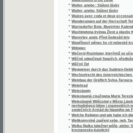
*
Walzes avec coda et deux eccossaises pour 
*
Wanderungen auf der Herrschaft Tetschen
*
Warnsdorfer Bote. Illustrirter Kalender für d
*
Washingtona Irvinga Život a plavby Krištof
*
Waverley, aneb, Před šedesáti lety
*
Wawřínový wěnec ke cti nebeské králowny
*
Wdowec
*
Wečernj Rozmluwy, kterýmiž se učenj cjrkw
*
Wěčné odpočinutj Swatých, předložené od R
*
Wěčný žid
*
Wegweiser durch das Sudeten-Gebirge
*
Wechselrecht des österreichischen Kaisers
*
Weinbau der Gräflich Sylva-Tarouca-Nostit
*
Welehrad
*
Weleslawjn
*
Weleslawná cjsařowna Marie Terezie a powěs
Weleslawné Wjtězstwj v Města Lipska w Sas
*
neyhodněgssj bitwy i znamenitých woganský
společných Armád do hlawnjho we Francauz
*
Welche Religion und wie habe ich dieselbe m
*
Welikomyslné zapřenj sebe, neb, Tagná lásk
Welka fijalka lubežnej wóňe, alebo: Sbierka
*
krestanssko-katolický
*
Welký Snář aneb: Wykladatel Snůw, podle kte
*
Welmi pěkná historie o hraběti Gindřichowi
Welmi utěssená historie o krásné Mageloně,
*
Petrowi, znamenitého hraběte z Prowincí sy
Welmi vžitečná k vtěsse Nemocných a Vmjr
*