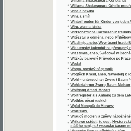
*
Wladimjr, anebo, Wywrácenj hradu Bukows
*
Wlastenský kalendář na přestupný rok
*
Wlastimila, aneb, Šwédowé w Čechách
*
Wltžkův barevný Průvodce po Praze
*
Wodař
*
Wogta, poctiwý nágemnjk
*
Wogtěch Krasil, aneb, Nawedenj k rozumné
*
Wohl – untersuchter Zwerg / Baum / oder Grü
*
Wohlerfahrner Zwerg-Baum-Meister
*
Wolfgang Amad. Mozart
*
Wortregister als Anhang zu dem Lateinisc
*
Wothlós pěsni ruskich
*
Wpád Mongolů do Morawy
*
Wratislaw.
*
Wraucý modlenj a zpěwy nábožnéhého lidu 
Wrtkawé sstěstj, to gest, Hystorycké rozgjm
*
stálého nenj, než wssecko časem migj
*
Wssecka Pomoc přícházý s hůry
*
Wssecko na opak, aneb, Těsnossilowa Aničk
*
Wsseobecná Historia swěta dle biblických 
*
Wsseobecná Kronyka Swěta
*
Wsseobecná Nařjkánj na služebné děwečky 
*
Wsseobecný domácj a hospodářský kalendá
*
Wsseobecný Zeměpis, neb, Geografia we tře
Wsseobecný Zeměpis, neb, Geografia we třec
*
čekance sskolnj a mládež wlastenskau
*
Wssickni se hassteřj
*
Wšeobecné rukojemstwí