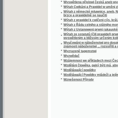
*
Wzděláwající Powídky mládeži a jejím přáte
*
Wznešenost Přjrody