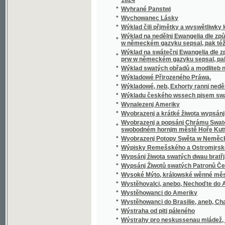
*
Wyobrazenj a krátké žiwota wypsánj oslawen
Wyobrazenj a popsánj Chrámu Swatobarbor
*
swobodném hornjm městě Hoře Kuttné, před č
*
Wyobrazenj Potopy Swěta w Neměckém gaz
*
Wýpisky Remešského a Ostromjrského Ew
*
Wypsánj žiwota swatých dwau bratřj, Biskup
*
Wypsánj Žiwotů swatých Patronů Českých, 
*
Wysoké Mýto, králowské wěnné město w Č
*
Wystěhovalci, anebo, Nechoďte do Ameriky, 
*
Wystěhowanci do Ameriky
*
Wystěhowanci do Brasilie, aneb, Chatrč u G
*
Wýstraha od pitj páleného
*
Wýstrahy pro neskussenau mládež, aneb: S
*
Wyswětlena přjslowj česká aneb wyobrazenj
*
Wýtah Cwikánj a Prawidel w uměnj zbranjm
Wýtah z německé mluwnice, aneb, Nápomocná
*
brzce a prawidelně se naučiti
*
Wýtah z prawidel k cwičenj cýs. král. pěchot
*
Wýtah z Řádu celnjho a státnjho monopolu 
*
Wýtah z Ustanowenj prwnj rakauské společn
Wýtah ze sstatutů (čili prawidel) prwnj rak
*
wyswětlenjm a bližssjm určenjm kolikerých
Wyučowánj w náboženstwj pro dospělegssj m
*
známosti náboženstwj ... rozssiřiti a upewniti
*
Wyzrazené tagemstwj
*
Wyzwědač
*
Wzájemnost we příkladech mezi Čechy, Mora
*
Wzdělánj člowěka, gaký býti má, aby mu dle 
*
Wzděláwající powídky