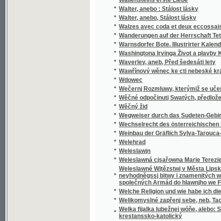
*
Walzes avec coda et deux eccossaises pour 
*
Wanderungen auf der Herrschaft Tetschen
*
Warnsdorfer Bote. Illustrirter Kalender für d
*
Washingtona Irvinga Život a plavby Krištof
*
Waverley, aneb, Před šedesáti lety
*
Wawřínový wěnec ke cti nebeské králowny
*
Wdowec
*
Wečernj Rozmluwy, kterýmiž se učenj cjrkw
*
Wěčné odpočinutj Swatých, předložené od R
*
Wěčný žid
*
Wegweiser durch das Sudeten-Gebirge
*
Wechselrecht des österreichischen Kaisers
*
Weinbau der Gräflich Sylva-Tarouca-Nostit
*
Welehrad
*
Weleslawjn
*
Weleslawná cjsařowna Marie Terezie a powěs
Weleslawné Wjtězstwj v Města Lipska w Sas
*
neyhodněgssj bitwy i znamenitých woganský
společných Armád do hlawnjho we Francauz
*
Welche Religion und wie habe ich dieselbe m
*
Welikomyslné zapřenj sebe, neb, Tagná lásk
Welka fijalka lubežnej wóňe, alebo: Sbierka
*
krestanssko-katolický
*
Welký Snář aneb: Wykladatel Snůw, podle kte
*
Welmi pěkná historie o hraběti Gindřichowi
Welmi utěssená historie o krásné Mageloně,
*
Petrowi, znamenitého hraběte z Prowincí sy
Welmi vžitečná k vtěsse Nemocných a Vmjr
*