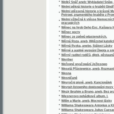
pracugjcých
*
Wěnec na hrob Geho Exc. Kašpara hraběte 
*
Wěnec pocty
*
Wěnec ze zpěwů wlastenských.
*
Wěrná Roza, aneb, Wjtězstwj katolického n
*
Wěrná Ryzka, anebo, Stálost Lásky
*
Wěrné a auplné wypsánj žiwota a smrti sw
*
Wěrný raditel rodičů, djtek, pěstaunů, a včite
*
Werther
*
Weřegné wyučowání Ježjssowo
*
Weselá Přástewnice, aneb, Rozmanité wypra
*
Wesna
*
Wesničané
*
Weyročnj pjsně, aneb, Kancionálek
*
Weytah listownjho dopisowánj mezy Řjms
*
Wezjr Ibrahim a Bruno, aneb, Bez prawé wjry
*
Wiesnerovo pohádkové album. I.
*
Wilím a Marie, aneb, Mocnost lásky
*
Williama Shakespeara Antonius a Kleopatra
*
Williama Shakespeara Julius Caesar
*
Williama Shakespeara Koriolanus
*
Williama Shakespeara Othello mouřenín be
*
Wina a newina
*
Wina a smír
*
Winterfreuden für Kinder von jeden Alter, we
*
Wíra, wlast a láska
*
Wirtschaftliche Gärtneren in freundschaftli
*
Wjtězstwj a odměna, nebo, Přjběhowé swat