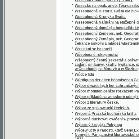
Wšeobecný český sekretář a práwní přítel, k
*
zadání, smlauwy, kšafty, kwitance, oznámení
w Česchách, na Moravě a w Slezku platných 
*
Wůdce lidu
*
Würdigung der alten böhmischen Geschicht
*
Wýbor diwadelnjch her zahraničných.
*
Wýbor modliteb genžto rozkazem Papežské s
*
Wýbor přjkladů na wesskeré učenj katolick
*
Wýbor z literatury české.
*
Wýbor ze spisowatelů řeckých.
*
Wyborná Pražská kuchařská kniha
*
Wýborné duchowní cwičení w prawém křes
*
Wýborný kregčj z Pekyngu
Wýgew ucty a radosti, když Geho Excellenc
*
Nemyśle Pán panstwj Moraweckého a hradu M
1824
*
Wyhrané Panstwj
*
Wychowanec Lásky
*
Wýklad čili přjmětky a wyswětliwky ku Sláw
Wýklad na nedělnj Ewangelia dle způsobu w
*
w německém gazyku sepsal, pak též w česst
Wýklad na swátečnj Ewangelia dle způsobu
*
prw w německém gazyku sepsal, pak též w č
*
Wýklad swatých obřadů a modliteb na křížo
*
Wýkladowé Přirozeného Práwa.
*
Wýkladowé, neb, Exhorty rannj nedělnj a ně
*
Wýkladu českého wssech pjsem swatých
*
Wynalezenj Ameriky