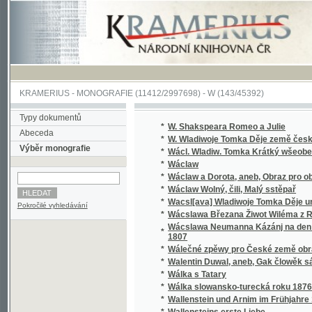
KRAMERIUS
-
MONOGRAFIE
(11412/2997698) -
W (143/45392)
Typy dokumentů
*
W. Shakspeara Romeo a Julie
Abeceda
*
W. Wladiwoje Tomka Děje země české
Výběr monografie
*
Wácl. Wladiw. Tomka Krátký wšeobecný děj
*
Wáclaw
*
Wáclaw a Dorota, aneb, Obraz pro obecný l
*
Wáclaw Wolný, čili, Malý sstěpař
*
Wacsl[ava] Wladiwoje Tomka Děje universit
Pokročilé vyhledávání
*
Wácslawa Březana Žiwot Wiléma z Rosenbe
Wácslawa Neumanna Kázánj na den Sw. Baro
*
1807
*
Wálečné zpěwy pro České země obrance
*
Walentin Duwal, aneb, Gak člowěk sám od se
*
Wálka s Tatary
*
Wálka slowansko-turecká roku 1876
*
Wallenstein und Arnim im Frühjahre 1632
*
Wallensteins erste Liebe
*
Walter, anebo : Stálost lásky
*
Walter, anebo, Stálost lásky