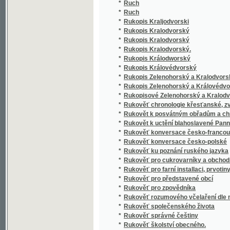
*
Rukověť správné češtiny
*
Rukověť školství obecného.
*
Rukověť tělocviku pro školy a spolky
*
Rukověť tělovědy člověka
*
Rukověť zemědělství
Rukowěť Pobožnostj, kterých horliwj otcowé 
*
doma s prospěchem užjwati mohau
*
Rundgesang, abgesungen von der gesammten
*
Rundreise in Böhmen
*
Ruská čítanka s pravidly o přízvuku
*
Ruská poezije
*
Rusko (Rossija), země, stát i národ
*
Ruskočeské kapitoly
*
Ruský slovník
*
Ruský slovník
*
Ruský tlumočník
*
Ruský vyzvědač, aneb, Obležení Sebastopo
*
Rusové doma
*
Russkaja christomatija
*
Russko-češskij slovar
*
Ruští bohatýři
*
Ruy Blas
*
Různé básně
*
Různé listy z cest Německem a Francií
*
Různé listy z oboru vychovatelství
*
Různé myšlénky o Bohu a duši
*
Různé panstvo