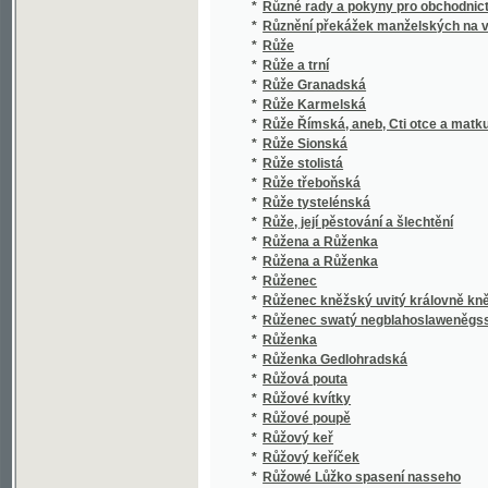
*
Rybáři
*
Rybářské děwče z Helgolandu
*
Rybářský chlapec
*
Rybecál, a neb, Hornj Duch na krkonošský
*
Rybrcol na Krkonoských horách, nebo, Zak
*
Rychlá kuchařka
*
Rychlý výpočtář
*
Rychlý Wypočítář
*
Rychnov nad Kněžnou
*
Rýmovaná Kronika česká tak řečeného Dali
*
Rýmowané propowědi nábožnosti, mrawnost
*
Rytíř Alexander, kterýž po wystalém mnohé
*
Rytíř Kobylka
*
Rytíř Regensberg
*
Rytiře Brenda duch, aneb, Kauzedlný meč
*
Rytířská rodina na útěku v Alpách
Ryze analytický důkaz poučky, že mezi dvěm
*
jeden realný kořen rovnice