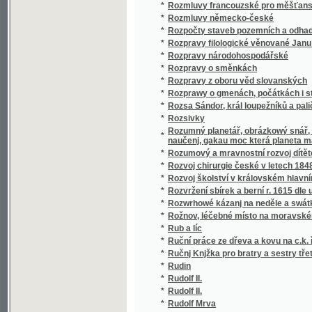
*
Ručnj Knjžka pro bratry a sestry třetjho Ř
*
Rudin
*
Rudolf II.
*
Rudolf II.
*
Rudolf Mrva
*
Ruch
*
Ruch
*
Rukopis Kraljodvorski
*
Rukopis Kralodvorský
*
Rukopis Kralodvorský
*
Rukopis Kralodvorský.
*
Rukopis Králodworský
*
Rukopis Královédvorský
*
Rukopis Zelenohorský a Kralodvorský
*
Rukopis Zelenohorský a Královédvorský
*
Rukopisové Zelenohorský a Kralodvorský
*
Rukověť chronologie křesťanské, zvláště č
*
Rukovět k posvátným obřadům a chrámov
*
Rukovět k uctění blahoslavené Panny Marie
*
Rukověť konversace česko-francouzské a 
*
Rukověť konversace česko-polské
*
Rukověť ku poznání ruského jazyka
*
Rukověť pro cukrovarníky a obchodníky cu
*
Rukověť pro farní installaci, prvotiny a dru
*
Rukověť pro představené obcí
*
Rukověť pro zpovědníka
*
Rukověť rozumového včelaření dle methody
*
Rukověť společenského života