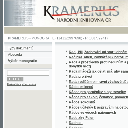
KRAMERIUS
-
MONOGRAFIE
(11412/2997698) -
R (301/69241)
Typy dokumentů
*
Raci, čili, Zachování od smrti ohněm
Abeceda
*
Račinka, aneb, Povkázánj k nerozumnému 
Výběr monografie
Rada a prostředky proti neduhům a pádu ge
*
dobytku hrozj
*
Rada mládeži jak dělati má, aby sama jsou
*
Rada pro život
*
Rada rodičům o mravní výchově dětí se zřet
Pokročilé vyhledávání
*
Rádce milenců
*
Rádce pro poručníky a opatrovníky
*
Rádce pro sskolnj čekance, pomocnjky a uči
*
Rádce sokolský
*
Rádce učitelův k přípravám na četbu čítank
*
Rádce ve věcech nájemných
*
Radetzky-Feier
*
Radhost
*
Radhost
*
Radikalismus a klerikalismus
*
Radikální taktika z dob druhého rozkolu v 