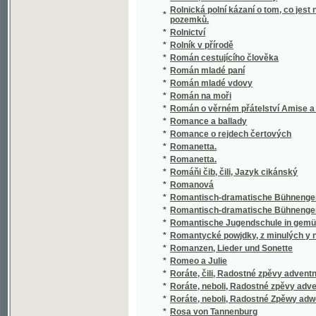
*
Romanetta.
*
Romáňi čib, čili, Jazyk cikánský
*
Romanová
*
Romantisch-dramatische Bühnengemälde
*
Romantisch-dramatische Bühnengemälde
*
Romantische Jugendschule in gemüthlichen 
*
Romantycké powjdky, z minulých y nyněgss
*
Romanzen, Lieder und Sonette
*
Romeo a Julie
*
Roráte, čili, Radostné zpěvy adventní
*
Roráte, neboli, Radostné zpěvy adventní pro
*
Roráte, neboli, Radostné Zpěwy adwentnj z ča
*
Rosa von Tannenburg
*
Rosenflur
*
Rosi Zurflüh
*
Rosmersholm
Rostlinnictví, čili Návod k snadnému určen
*
mocnářství domácích
*
Rostlinopis v obrazích
*
Rostlinstvo a jeho význam v národních písn
*
Rostlinstvo v národních písních, pověstech, 
*
Rostliny průmyslové
*
Rostliny v obrazích k názornému vyučování
*
Rouček a společník
*
Roza Šandor bandita uherský
*
Rozárka, aneb, Nenadálé dědictwj
*
Rozbor českoslovanské literatury a životo
*
Rozbor filosofických náhledů Tómy ze Štítn