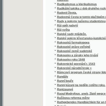
*
Radosti života.
*
Radostná Cesta w tomto plačtiwém údolí
*
Rady a pokyny našemu studentstvu
*
Ráj opět nabytý
*
Ráj světa
*
Rajské sady mládeže.
*
Rajský pokrm křesťansko-katolické duše
*
Rakouská farmakopoea
*
Rakouské právo veřejné
*
Rakouské země sudetské
*
Rakousko a záruky jeho trvání
*
Rakousko roku 1848
*
Rakovnické povstání r. 1543
*
Rakovské národní kroje =
*
Rámcový program české strany lidové (reali
*
Randály
*
Ranní bouře
*
Rannj kázanj na neděle celého roku.
*
Rantzauové
*
Raoul Modrofous, aneb, Zlaté wegce :
*
Rašínova reforma měny
*
Rathgebendes Handbüchlein für an Gicht u
*
Ratmír
*
Rázná vlastenka
*
Rebusy humorů
Rede an die Schüler des k.k. kleinseitner 
*
Todtenamt für den verblichenen Provinzialdi
*
Reformace katolická, neboli, Obnovení nábo