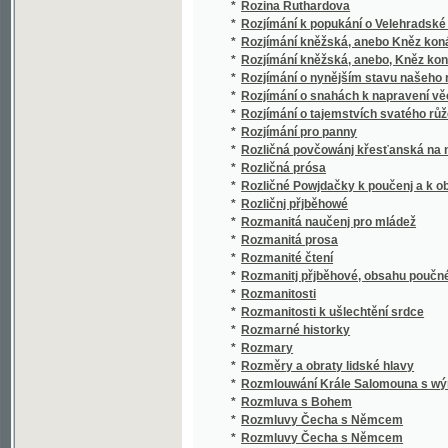
*
Rozmarné historky
*
Rozmary
*
Rozměry a obraty lidské hlavy
*
Rozmlouwání Krále Salomouna s wýmluwným
*
Rozmluva s Bohem
*
Rozmluvy Čecha s Němcem
*
Rozmluvy Čecha s Němcem
*
Rozmluvy francouzské pro měšťanské školy
*
Rozmluvy německo-české
*
Rozpočty staveb pozemních a odhady budo
*
Rozpravy filologické věnované Janu Gebaue
*
Rozpravy národohospodářské
*
Rozpravy o směnkách
*
Rozpravy z oboru věd slovanských
*
Rozprawy o gmenách, počátkách i starožit
*
Rozsa Sándor, král loupežníků a paličů
*
Rozsivky
Rozumný planetář, obrázkowý snář, wykládač k
*
naučenj, gakau moc která planeta má
*
Rozumový a mravnostní rozvoj dítěte
*
Rozvoj chirurgie české v letech 1848-1898
*
Rozvoj školství v královském hlavním městě
*
Rozvržení sbírek a berní r. 1615 dle uzavře
*
Rozwrhowé kázanj na neděle a swátky celéh
*
Rožnov, léčebné místo na moravském Valašs
*
Rub a líc
*
Ruční práce ze dřeva a kovu na c.k. řemesln