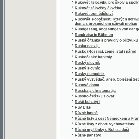
*
Různé rady a pokyny pro obchodnictvo
*
Různění překážek manželských na veřejné 
*
Růže
*
Růže a trní
*
Růže Granadská
*
Růže Karmelská
*
Růže Římská, aneb, Cti otce a matku
*
Růže Sionská
*
Růže stolistá
*
Růže třeboňská
*
Růže tystelénská
*
Růže, její pěstování a šlechtění
*
Růžena a Růženka
*
Růžena a Růženka
*
Růženec
*
Růženec kněžský uvitý královně kněží
*
Růženec swatý negblahoslaweněgssj Panny 
*
Růženka
*
Růženka Gedlohradská
*
Růžová pouta
*
Růžové kvítky
*
Růžové poupě
*
Růžový keř
*
Růžový keříček
*
Růžowé Lůžko spasení nasseho
Růžowý wěneček, uwitý z rozličných pobožn
*
Marie
*
Rybář islandský