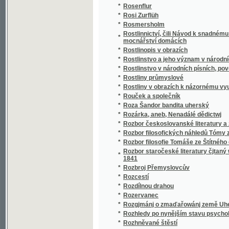
*
Rozbor filosofie Tomáše ze Štítného dle ruk
Rozbor staročeské literatury čjtaný we schů
*
1841
*
Rozbroj Přemyslovcův
*
Rozcestí
*
Rozdílnou drahou
*
Rozervanec
*
Rozgjmánj o zmaďařowánj země Uherské a
*
Rozhledy po nynějším stavu psychologie
*
Rozhněvané štěstí
*
Rozina Ruthardova
*
Rozjímání k popukání o Velehradské Dudíki
*
Rozjímání kněžská, anebo Kněz konáním mo
*
Rozjímání kněžská, anebo, Kněz konáním m
*
Rozjímání o nynějším stavu našeho rolnictví
*
Rozjímání o snahách k napravení věcí lidsk
*
Rozjímání o tajemstvích svatého růžence
*
Rozjímání pro panny
*
Rozličná povčowánj křesťanská na neděle p
*
Rozličná prósa
*
Rozličné Powjdačky k poučenj a k obwesele
*
Rozličnj přjběhowé
*
Rozmanitá naučenj pro mládež
*
Rozmanitá prosa
*
Rozmanité čtení
*
Rozmanitj přjběhové, obsahu poučného, opr
*
Rozmanitosti
*
Rozmanitosti k ušlechtění srdce