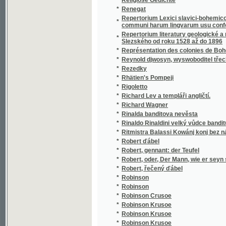
*
Rezedky
*
Rhätien's Pompeji
*
Rigoletto
*
Richard Lev a templáři angličtí.
*
Richard Wagner
*
Rinalda banditova nevěsta
*
Rinaldo Rinaldini velký vůdce banditů v ho
*
Ritmistra Balassi Kowánj konj bez násilj
*
Robert ďábel
*
Robert, gennant: der Teufel
*
Robert, oder, Der Mann, wie er seyn sollte
*
Robert, řečený ďábel
*
Robinson
*
Robinson
*
Robinson Crusoe
*
Robinson Krusoe
*
Robinson Krusoe
*
Robinson Krusoe
*
Robinson Krusoe
*
Robinson, čili, Osudy a dobrodružství angli
*
Robinsonova osada
*
Rocambolo ve vězení
*
Ročenka
*
Rod Swoganowský
*
Rodiče a děti
*
Rodina Bohowěrných z Dolan
*
Rodina Bohowěrných z Dolan aneb obraz kř
*
Rodina Důwěrowa