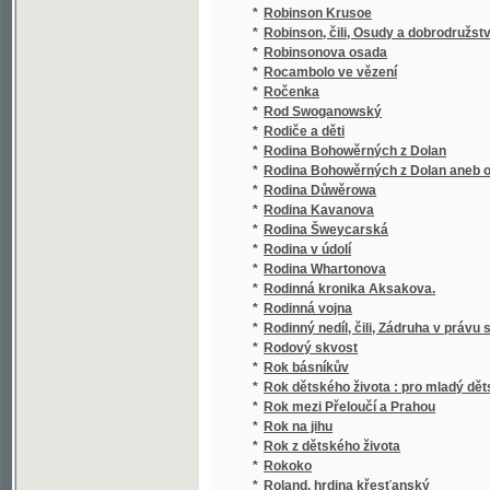
*
Rodina Kavanova
*
Rodina Šweycarská
*
Rodina v údolí
*
Rodina Whartonova
*
Rodinná kronika Aksakova.
*
Rodinná vojna
*
Rodinný nedíl, čili, Zádruha v právu slovan
*
Rodový skvost
*
Rok básníkův
*
Rok dětského života : pro mladý dětský svě
*
Rok mezi Přeloučí a Prahou
*
Rok na jihu
*
Rok z dětského života
*
Rokoko
*
Roland, hrdina křesťanský
Rolnická polní kázaní o tom, co jest nejpot
*
pozemků.
*
Rolnictví
*
Rolník v přírodě
*
Román cestujícího člověka
*
Román mladé paní
*
Román mladé vdovy
*
Román na moři
*
Román o věrném přátelství Amise a Amila
*
Romance a ballady
*
Romance o rejdech čertových
*
Romanetta.