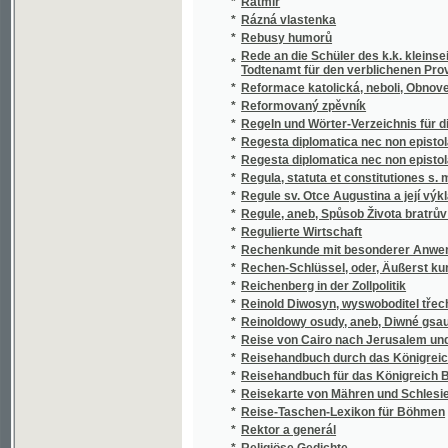
*
Reformovaný zpěvník
*
Regeln und Wörter-Verzeichnis für die deu
*
Regesta diplomatica nec non epistolaria Bo
*
Regesta diplomatica nec non epistolaria Bo
*
Regula, statuta et constitutiones s. militar
*
Regule sv. Otce Augustina a její výklad od b
*
Regule, aneb, Spůsob Života bratrův a seste
*
Regulierte Wirtschaft
*
Rechenkunde mit besonderer Anwendung auf
*
Rechen-Schlüssel, oder, Äußerst kurze all
*
Reichenberg in der Zollpolitik
*
Reinold Diwosyn, wyswoboditel třech proda
*
Reinoldowy osudy, aneb, Diwné gsau cesty p
*
Reise von Cairo nach Jerusalem und wieder 
*
Reisehandbuch durch das Königreich Böhmen
*
Reisehandbuch für das Königreich Böhmen
*
Reisekarte von Mähren und Schlesien mit de
*
Reise-Taschen-Lexikon für Böhmen
*
Rektor a generál
*
Religiöse Gedichte
*
Renegat
Repertorium Lexici slavici-bohemico-latino-ge
*
communi harum lingvarum usu confectum
Repertorium literatury geologické a minera
*
Slezského od roku 1528 až do 1896
*
Représentation des colonies de Boheme dans
*
Reynold djwosyn, wyswoboditel třech proda