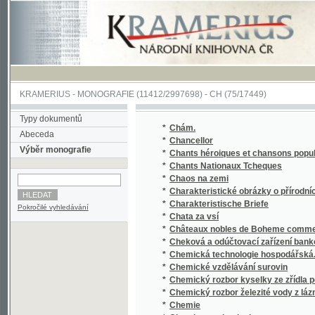
KRAMERIUS
-
MONOGRAFIE
(11412/2997698) -
CH (75/17449)
Typy dokumentů
*
Chám.
Abeceda
*
Chancellor
Výběr monografie
*
Chants héroiques et chansons populaires 
*
Chants Nationaux Tcheques
*
Chaos na zemi
*
Charakteristické obrázky o přírodních a ku
*
Charakteristische Briefe
Pokročilé vyhledávání
*
Chata za vsí
*
Châteaux nobles de Boheme comme siéges d'
*
Cheková a odúčtovací zařízení bankovní
*
Chemická technologie hospodářská.
*
Chemické vzdělávání surovin
*
Chemický rozbor kyselky ze zřídla poblíže 
*
Chemický rozbor železité vody z lázní v Os
*
Chemie
*
Chemie a technologie
*
Chemie denního života.
*
Chemie organická