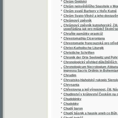
Chrámový zpěvník kutnohorský, čili, Sbírka p
*
uspořádána jak pro mládež školní tak i pro 
*
Chraňte památky praotců!
*
Chrestomathia Ciceroniana
*
Chrestomatie francouzská pro střední školy
*
Christ-Katholische Liturgik
*
Christliche Schriften
*
Chronik der Orte Seelowitz und Pohrlitz un
*
Chronologický přehled důležitějších dat děj
Chronologicum Necrologium Abbatum, et C
*
ingressu Sacris Ordinis in Bohemiam, aut Pr
*
Chrudim
*
Chrvatsko-hlaholský rukopis Sienský
*
Chrysanta
*
Chřestovna a její výnosnost, čili, Návod k p
*
Chudinství v království Českém na počátku X
*
Chudobinky
*
Chudobky
*
Chudý baron
*
Chudý básnjk a hausle aneb co Bůh činj, dob
*
Chudý boháč
*
Chudý bohatec
*
Chudý kejklíř
*
Chudý krejčí
*
Chudý kuchtjk
*
Chudým dětem
*
Chvalte Hospodina všickni lidé, chvalte jej 
*
Chvály Marianské