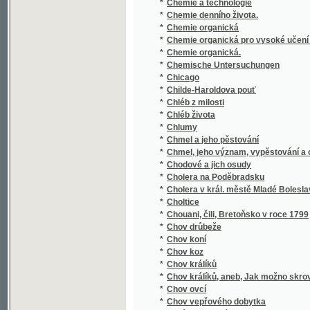
*
Chemie organická pro vysoké učení české
*
Chemie organická.
*
Chemische Untersuchungen
*
Chicago
*
Childe-Haroldova pouť
*
Chléb z milosti
*
Chléb života
*
Chlumy
*
Chmel a jeho pěstování
*
Chmel, jeho význam, vypěstování a ošetřov
*
Chodové a jich osudy
*
Cholera na Poděbradsku
*
Cholera v král. městě Mladé Boleslavi a v 
*
Choltice
*
Chouani, čili, Bretoňsko v roce 1799
*
Chov drůbeže
*
Chov koní
*
Chov koz
*
Chov králíků
*
Chov králíků, aneb, Jak možno skrovným pe
*
Chov ovcí
*
Chov vepřového dobytka
*
Chrám Gnjdský
*
Chrám nejsvětějšího Spasitele v Mor. Ostra
*
Chrám svaté Barbory v Hoře Kutné
*
Chrám Svato-Vítský a jeho dostavění
*
Chrámový zpěvník