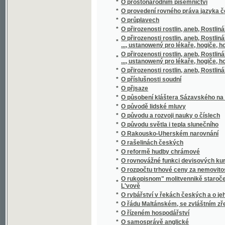
*
O původu a rozvoji nauky o číslech
*
O původu světla i tepla slunečního
*
O Rakousko-Uherském narovnání
*
O rašelinách českých
*
O reformě hudby chrámové
*
O rovnovážné funkci devisových kursů
*
O rozpočtu trhové ceny za nemovitosti dle
O rukopisnom" molitvennikě staročešskom" s
*
L'vově
*
O rybářství v řekách českých a o jeho pom
*
O řádu Maltánském, se zvláštním zřetelem 
*
O řízeném hospodářství
*
O samosprávě anglické
*
O scelování pozemků
*
O scenerii řeckého divadla
*
O sebevědomí učitelském
*
O sedmeru dobytka domácýho, geho chowá
*
O slawnosti národnj sw. Prokopa w Čechách
*
O slohu různých národů se zvláštním zřete
*
O slozích stavebních
*
O složení evangelií
*
O slunečníkovi, měsíčníkovi a větrníkovi
*
O směnkách
*
O smíšeném manželstwj
*
O Smolíčkovi
*
O snu
*
O sociálních poměrech českého studentstv
*
O soustavě sluneční