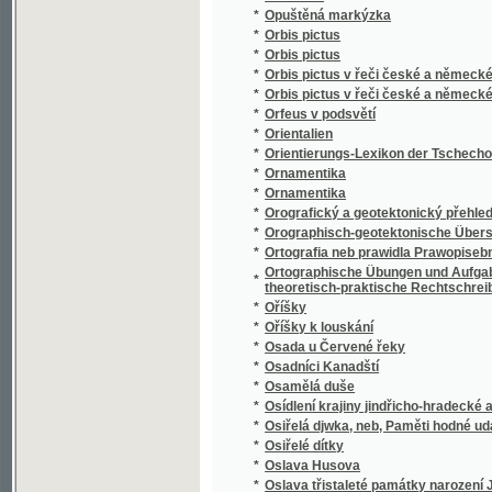
*
Osudnou stopou
*
Osudný den fidlovačky, aneb, Strašidlo v še
*
Osudný náramek
*
Osudný sňatek
*
Osudy dělnické rodiny
*
Osudy lesníkovy rodiny
Osummecýtma Prawidel Hry mrawopočestné, 
*
proslowem a doslowem
*
Osvoboďený Jerusalém
*
Otázka dělnická
*
Otázka sociální
*
Otázka: co máme o zpowědi katoljků držeti? 
*
Otázky a odpovědi z předmětů prvního oodě
Otázky na děti, aneb, Předcházegjcý potře
*
rodičům, swětským y duchownjm učitelům
*
Otcové a děti
*
Otcovské věno
*
Otče náš
*
Otče náš v devateru řečí duchovních
*
Otče náš w desateru modliteb pro djtky
*
Otčenáš
*
Otčenáš w desateru modliteb pro djtky
*
Otec
*
Otec a syn
*
Otec a syn
*
Otec a syn, čili, Vojsko francouzské v Rusíc
*
Otec Radecký
*
Otevřený list panu Dru Janu Kvíčalovi, zem