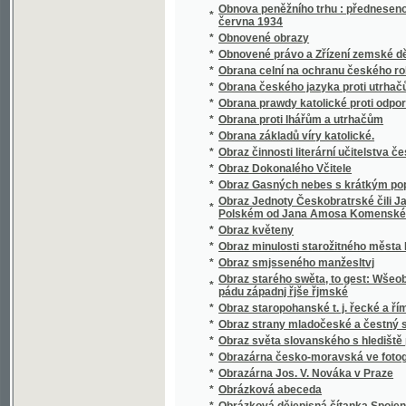
*
Obrázky
*
Obrázky klatovské
*
Obrázky národopisné
*
Obrázky od nás
*
Obrázky přírodopisné.
*
Obrázky veršem
*
Obrázky z Čech a Moravy
*
Obrázky z dějin vlasti
Obrázky z dějin všeobecných ku potřebě m
*
dívčích školách
*
Obrázky z dob našeho probuzení
*
Obrázky z mizící Prahy
*
Obrázky z naší minulosti
*
Obrázky z pravěku země české
*
Obrázky z Ruska
*
Obrázky z říše rostlinné
*
Obrázky z venkova
*
Obrázky ze přírody.
*
Obrázky ze Slezska
*
Obrázky ze smíšené osady
*
Obrázky ze spisu "Orbis Pictus" od Komen
*
Obrázky ze školství českého a rakouského z X
*
Obrázky ze Šumavy
*
Obrázky ze žďárských hor
*
Obrázky ze života malých
*
Obrazů ze silozpytu řada druhá
*
Obrazy a příběhy z dějin všeobecných :
*
Obrazy allegorické neb jinotajné, jak dávnýc