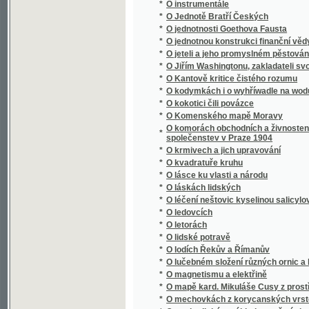
*
O Jiřím Washingtonu, zakladateli svobody 
*
O Kantově kritice čistého rozumu
*
O kodymkách i o wyhříwadle na wodu
*
O kokotici čili povázce
*
O Komenského mapě Moravy
O komorách obchodních a živnostenských : 
*
společenstev v Praze 1904
*
O krmivech a jich upravování
*
O kvadratuře kruhu
*
O lásce ku vlasti a národu
*
O láskách lidských
*
O léčení neštovic kyselinou salicylovou a s
*
O ledovcích
*
O letorách
*
O lidské potravě
*
O lodích Řekův a Římanův
*
O lučebném složení různých ornic a hornin 
*
O magnetismu a elektřině
*
O mapě kard. Mikuláše Cusy z prostředka XV.
*
O mechovkách z korycanských vrstev pod 
*
O methodickém výkladu pověstí slovanských 
*
O míře a váze metrické
*
O módní filosofii naší doby
*
O mravně zpustlé mládeži, toho příčinách a
*
O mravnosti rozumové
*
O mrvě
*
O mši svaté
*
O náboženství a mravnosti