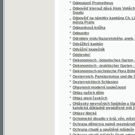
1894
*
Okres Mladoboleslavský
*
Okres Neveklovský
*
Okres Sedlčanský
*
Okres Sedlecký v Táborsku
*
Okres Smíchovský a jeho správa
*
Okres Třeboňský
*
Okres Uhlířsko-janovický v Čáslavsku
*
Okres Velvarský na Všeobecné zemské jubil
*
Okres Vlašimský
*
Okres Votický
*
Okresní hejtmanství Holešovské
*
Okus Česko-Německého práwnického a ged
*
Okus w básněnj českém.
*
Oldřich a Božena
*
Olitiza, dcera prérie
*
Oliver Cromwell a anglická republika
*
Oliver Twist, aneb, Mladictwj sirotka.
*
Olivier
*
Olivový sad a jiné novelly
*
Olla-Potrida, oder, Dies Buch gehört dem Kä
*
Olomouc, královské hlavní město Moravy
*
Oltář, poučná a modlitební kniha i zpěvník 
*
Omylowé
*
On hledá poklad
*
On the Central South African Tribes from th
*
Ondřej Černyšev
*
Opatovický klášter, neb, Pomsta vypovězen