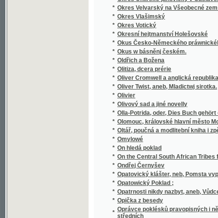
*
Osiřelé dítky
*
Oslava Husova
*
Oslava třistaleté památky narození J.A. K
*
Osm dní v Paříži
*
Osm hodin práce
*
Osman Fetič
*
Osmero povídek pro útlejší mládež
*
Osmý rok Národního divadla
*
Osnova a příze
*
Osnova nového řádu živnostenského s úvod
*
Osoby a věci v Chorvatsku
Ospravedlnění nejnovějších oprav českého p
*
pro řeč a literaturu českou v Praze
*
Ossianovy básně dlé přeloženj anglického J
*
Ostapek
*
Osteologie ropuch - Bufo laur
*
Ostny a hroty
*
Ostravská mluva
*
Ostravsko do roku 1848
*
Ostruha krále Jana, čili, Založení kostela na
*
Ostří hoši
*
Osud
*
Osud
*
Osud a nadání
*
Osud dívky
*
Osudná bambitka
*
Osudná sázka
*
Osudné setkání