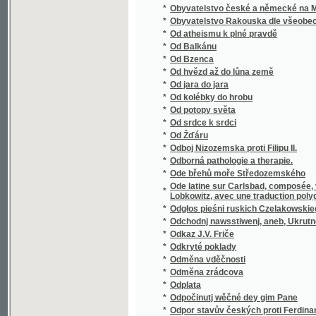
*
Oesterreichisch Schlesien
*
Ohavnosti moderní společnosti
*
Ohlas našich dějin
*
Ohlas pjsnj českých
Ohlássky weyročnjch Swátkůw a Slawnostj, 
*
katolická důkladně wygádřené mjti žádá
*
Ohlasy libické
*
Ochotnické divadlo v král. věn. městě Poličc
*
Ochrana dělnictva najmě mezinárodní ochra
*
Ochrana chudé a opuštěné mládeže
*
Ochrana chudé mládeže škole odrostlé
*
Ochrana proti choleře
*
Ochrana ptactvu.
*
Okamžiky
*
Okázky občanského písemnictví
*
Okkultické novelly
*
Oklamaný námořník
*
Oklikou
*
Okna v bouři
*
Okna v bouři
*
Okolí pražské v písních pro mládež
*
Okres Benešovský
*
Okres Berounský
*
Okres Brandejsský nad Labem
*
Okres Česko-skalický
*
Okres Děčínský vzhledem k polnímu a lesn
*
Okres Dolno-Kralovický v Čáslavsku
Okres Hořický na hospodářské, průmyslové 
*