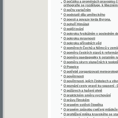
*
O poměrech Čechů a Němců v zemích českýc
*
O poměru českých stavů k reformám podda
*
O poměru paedagogiky k ostatním naukám
*
O poměru skvrn slunečních k teplotě poze
*
O Popelce
*
O potřebě zorganizovati meteorologická po
*
O povětrnosti
*
O povětrnosti, jejích činitelech a vlivu na ro
*
O poznání cesty pravé ku spasení - Dcerka
*
O požárech a hašení ohně
*
O praktickém směru vychování
*
O právu římském
*
O prawém sstěstj člowěka
*
O prawém způsobu cwičenj mládeže we ssk
*
O prohlížení mléka kravského se stanoviska
*
O prostonárodním písemnictví
*
O provedení rovného práva jazyka českého p
*
O průplavech
*
O přirozenosti rostlin, aneb, Rostlinář
O přirozenosti rostlin, aneb, Rostlinář, obs
*
..., ustanowený pro lékaře, hogiče, hospodá
O přirozenosti rostlin, aneb, Rostlinář, obs
*
..., ustanowený pro lékaře, hogiče, hospodá
*
O přirozenosti rostlin, aneb, Rostlinář, pro
*
O příslušnosti soudní
*
O přjsaze
*
O působení kláštera Sázavského na vývoj st
*
O původě lidské mluvy