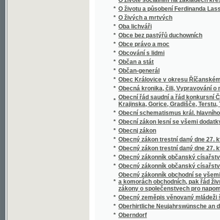
*
Oberon
*
Oběť fanatismu
*
Oběť msse swaté, s připogeným swatodenn
*
Oběť náčelníka Mandanů
*
Obět nowého zákona
*
Oběti náboženského fanatismu
*
Oběti pověry
*
Obětovaná
*
Obětovaná
*
Obětovaná
*
Obětovnosť a věrnosť u Soshonů
*
Obchod v otrocích
*
Obchodní a živnostenská komora v Praze v p
*
Obchodní dům v mořských skaliskách
*
Obchodní korrespondence v řeči české a 
*
Obchodní politika : její minulý vývoj i prou
*
Obchodní politika napsal Josef Gruber
*
Obchodníci
*
Objev a popis dvojpravidelných hranatin
*
Objev a popis nových pravidelných hranatin
*
Objevení Ameriky
*
Objevení Ameriky Kristofem Kolumbem
*
Obležení Kolobřehu
*
Obležení Vídně od Turků roku 1683
*
Oblomovština
Obnova peněžního trhu : předneseno na shr
*
června 1934
*
Obnovené obrazy