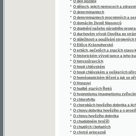
*
O determinantech mocninných a sestavnýc
*
O domácím životě Niasovců
*
O doplnění našeho národního programu
*
O duchovém vývoji člověka po stránce všeli
*
O důležitosti a používání strojených hnojiv
*
O Elišce Krásnohorské
*
O erbích, pečetěch a znacích stavu kněžsk
*
O historickém vývoji tance a jeho kulturní
*
O hmyzožravcích
*
O hnoji chlévském
*
O hnoji chlévském a veškerých přirozených 
*
O homéopatickém léčení a jak se při něm za
*
O Honzovi
*
O hudbě starých Řeků
*
O hypnotismu (magnetismu zvířecím)
*
O chlorofyllu
*
O chorobách hovězího dobytka a jich léčení
*
O chovu dobytka hovězího a o prostředcích 
*
O chovu hovězího dobytka
*
O chudobném hrnčíři
*
O chudých i bohatých
*
O chytré princezně
*
O instrumentále
*
O Jednotě Bratří Českých
*
O jednotnosti Goethova Fausta
*
O jednotnou konstrukci finanční vědy : (poz
*
O jeteli a jeho promyslném pěstování