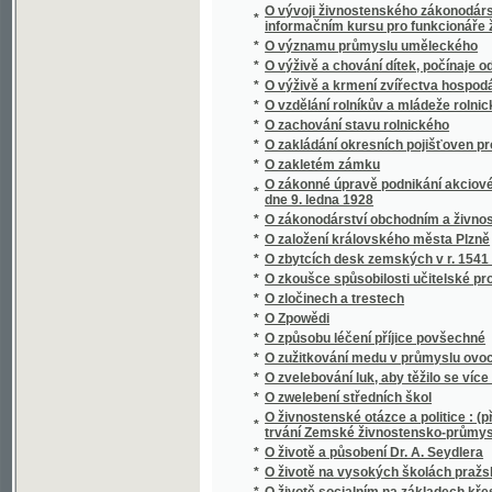
*
O životě a působení Dr. A. Seydlera
*
O životě na vysokých školách pražských kn
*
O životě socialním na základech křesťansk
*
O životu a působení Ferdinanda Lassalla
*
O živých a mrtvých
*
Oba lichváři
*
Obce bez pastýřů duchowních
*
Obce právo a moc
*
Obcování s lidmi
*
Občan a stát
*
Občan-generál
*
Obec Královice v okresu Říčanském
*
Obecná kronika, čili, Vypravování o národe
Obecní řád saudní a řád konkursní Čech, Mor
*
Krajinska, Gorice, Gradišče, Terstu, Tyrol 
*
Obecní schematismus král. hlavního města 
*
Obecní zákon lesní se všemi dodatky, zvlášt
*
Obecnj zákon
*
Obecný zákon trestní daný dne 27. května 1
*
Obecný zákon trestní daný dne 27. května 
*
Obecný zákonník občanský císařství Rako
*
Obecný zákonník občanský císařství Rako
Obecný zákonník obchodní se všemi dodatk
*
a komorách obchodních, pak řád živnostensk
zákony o společenstvech pro napomáhání ži
*
Obecný zeměpis věnovaný mládeži škol ob
*
Oberhirtliche Neujahrswünsche an die Gläub
*
Oberndorf