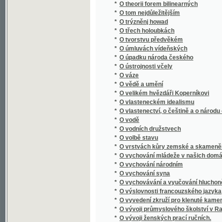
*
O vychovávání a vyučování hluchoněmých
*
O výslovnosti francouzského jazyka
*
O vyvedení zkruží pro klenuté kamenné mos
*
O vývoji průmyslového školství v Rakousku, 
*
O vývoji ženských prací ručních.
O vývoji živnostenského zákonodárství v Ra
*
informačním kursu pro funkcionáře živnost
*
O významu průmyslu uměleckého
*
O výživě a chování dítek, počínaje od jejich 
*
O výživě a krmení zvířectva hospodářského
*
O vzdělání rolníkův a mládeže rolnické
*
O zachování stavu rolnického
*
O zakládání okresních pojišťoven proti ohni
*
O zakletém zámku
O zákonné úpravě podnikání akciového : před
*
dne 9. ledna 1928
*
O zákonodárství obchodním a živnostenském
*
O založení královského města Plzně
*
O zbytcích desk zemských v r. 1541 pohoře
*
O zkoušce spůsobilosti učitelské pro škol
*
O zločinech a trestech
*
O Zpowědi
*
O způsobu léčení příjice povšechné
*
O zužitkování medu v průmyslu ovocnickém
*
O zvelebování luk, aby těžilo se více a dobré
*
O zwelebení středních škol
O živnostenské otázce a politice : (přednášk
*
trvání Zemské živnostensko-průmyslové je