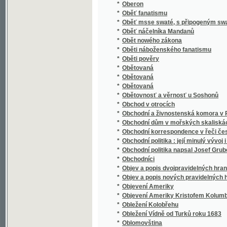
*
Obnovené právo a Zřízení zemské dědičnéh
*
Obrana celní na ochranu českého rolnictví 
*
Obrana českého jazyka proti utrhačům a o
*
Obrana prawdy katolické proti odporům akato
*
Obrana proti lhářům a utrhačům
*
Obrana základů víry katolické.
*
Obraz činnosti literární učitelstva českoslo
*
Obraz Dokonalého Včitele
*
Obraz Gasných nebes s krátkým popsánjm ne
Obraz Jednoty Českobratrské čili Jana Lasit
*
Polském od Jana Amosa Komenského
*
Obraz květeny
*
Obraz minulosti starožitného města Prachat
*
Obraz smjsseného manžesltvj
Obraz starého swěta, to gest: Wšeobecná pol
*
pádu západnj řjše řjmské
*
Obraz staropohanské t. j. řecké a římské s
*
Obraz strany mladočeské a čestný soud, pol
*
Obraz světa slovanského s hlediště politick
*
Obrazárna česko-moravská ve fotografiích
*
Obrazárna Jos. V. Nováka v Praze
*
Obrázková abeceda
*
Obrázková dějepisná čítanka Spojených stá
*
Obrázková kniha k názornému vyučování dí
*
Obrázkové dějiny národa českého
*
Obrázkový kalendář na rok 1863
*
Obrázkový život svatých pro školu a dům