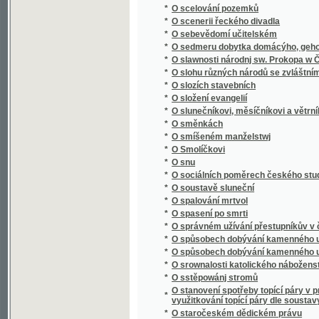
*
O spalování mrtvol
*
O spasení po smrti
*
O správném užívání přestupníkův v české ř
*
O spůsobech dobývání kamenného uhlí
*
O spůsobech dobývání kamenného uhlí
*
O srownalosti katolického náboženstwj s r
*
O sstěpowánj stromů
O stanovení spotřeby topící páry v prvním 
*
využitkování topící páry dle soustavy A.D. D
*
O staročeském dědickém právu
*
O starých knihách a krojích českých
*
O statcích a pracích nehmotných a jich výz
*
O státních dluzích, o státním úvěru, o emisí
*
O státoprávní adrese
*
O státoprávním programu českém
*
O stavbách a náčiní chrámů Páně dle naříze
*
O stěhování se našeho lidu do ciziny
*
O studiu děl básnických
*
O studiu sociologie
*
O studiu věd sociálních : řeč, kterou proslov
*
O Súdán a Saharu
*
O svědomí
*
O světovém hospodářství
*
O svobodě
*
O svobodě svědomí
*
O šelmách kočkovitých
*
O šelmách psovitých