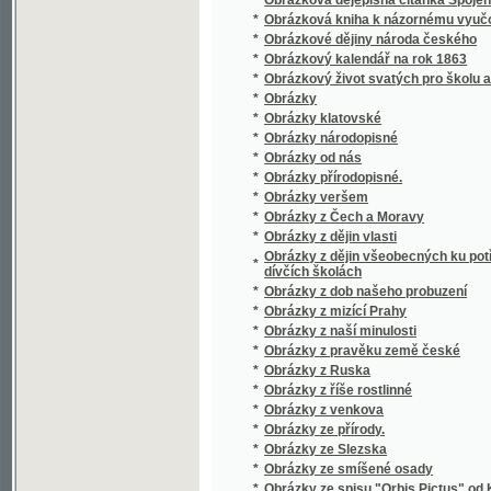
*
Obrazy dějin českých
*
Obrazy k názornému vyučování
*
Obrazy k názornému vyučování
*
Obrazy krajin v ohledu zeměpisném, příro
*
Obrazy ku přírodopisu
*
Obrazy rostlin jedovatých i pěstovaných
*
Obrazy starožitných staveb v Čechách
Obrazy swěta čili popsání rozličných národů, 
*
na naší zemi
*
Obrazy věku mladistvého
*
Obrazy z ciziny
*
Obrazy z ciziny.
*
Obrazy z dějepisu církwe Páně.
*
Obrazy z dějin československých
*
Obrazy z dějin českých
*
Obrazy z dějin českých a rakouských
*
Obrazy z dějin ruských
*
Obrazy z dějin ve přirovnání
*
Obrazy z katakomb
*
Obrazy z kulturních dějin českých.
*
Obrazy z paedagogické cesty vykonané r. 1
*
Obrazy z písemnictví českého
*
Obrazy z přírody
*
Obrazy z přírody
*
Obrazy z přírody s příhodnými povídkami
*
Obrazy z přírody.
*
Obrazy z rakouských zemí národův a dějin
*
Obrazy z Rus