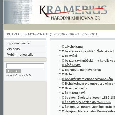
KRAMERIUS
-
MONOGRAFIE
(11412/2997698) -
O (567/106911)
Typy dokumentů
*
O alkoholismu
Abeceda
*
O básnické činnosti P.J. Šafaříka a F. Palac
Výběr monografie
*
O bezvládí
*
O bezženství kněžském v katolické církvi v
*
O bídě lidské
*
O blahobytu duchovenstva
*
O Boha
Pokročilé vyhledávání
*
O bohatýrském epose slovanském
*
O Bohu jednom v bytnosti a trojím v osobác
*
O Boucharónech
*
O čem král neví
*
O českém školství v letech 1889-1890
*
O českých penězích do roku 1526
*
O činech Alexandra Velikého, krále maced
*
O dějepisu Markrabství Moravského a zpyto
*
O den později
*
O dětech, jejich nemocech a zdravotním vy
*
O determinantech