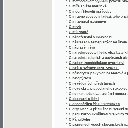
*
O nákresech zeměpisných ve škole
*
O nápravě měny
*
O národní osvětě hledíc obzvláště k literatu
*
O národních písních a pověstech plemen s
*
O našem zemědělském úvěrnictví
*
O naší a světové krisi. Svazek I
*
O některých jeskyních na Moravě a jejich 
*
O netopýrech
*
O nevědomých představách
*
O nové obraně padělaného rukopisu Králov
*
O nutnosti pěstovati agrární meteorologii v
*
O obcování s lidmi
*
O obecnějších číslech realných
*
O organisaci a příslušnosti soudní dle nov
*
O panu baronu Prášilovi dvě knihy zábavné
*
O Pánu Bohu
*
O písmenech všech slovanských národův
O počátku a proměnách pravopisu českého 
*
orthografie se rozděluge, k ljbeznému a ne
*
O počtu variačním
*
O podstatě díla uměleckého
*
O poesii a povaze lorda Byrona.
*
O pohoří Himálaji
*
O pojišťování
*
O pokroku fysikálním v posledním desítiletí
*
O pokroku mravnosti
*
O pokroku přírodních věd