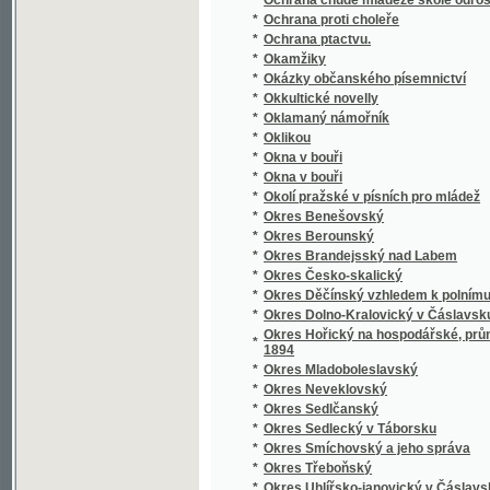
*
Opatowický Poklad ;
*
Opatrnosti nikdy nazbyt, aneb, Vůdce loupež
*
Opička z besedy
Oprávce poklésků pravopisných i některých j
*
středních
*
Opuštěná markýzka
*
Orbis pictus
*
Orbis pictus
*
Orbis pictus v řeči české a německé
*
Orbis pictus v řeči české a německé
*
Orfeus v podsvětí
*
Orientalien
*
Orientierungs-Lexikon der Tschechoslowak
*
Ornamentika
*
Ornamentika
*
Orografický a geotektonický přehled území 
*
Orographisch-geotektonische Übersicht des
*
Ortografia neb prawidla Prawopisebnosti Mo
Ortographische Übungen und Aufgaben nebst
*
theoretisch-praktische Rechtschreibschule 
*
Oříšky
*
Oříšky k louskání
*
Osada u Červené řeky
*
Osadníci Kanadští
*
Osamělá duše
*
Osídlení krajiny jindřicho-hradecké a novo-b
*
Osiřelá djwka, neb, Paměti hodné události m