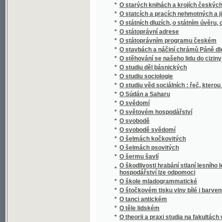
*
O šermu šavlí
O škodlivosti hrabání stlaní lesního lesu, o
*
hospodářství lze odpomoci
*
O škole mladogrammatické
*
O štočkovém tisku vlny bílé i barvené po s
*
O tanci antickém
*
O těle lidském
*
O theorii a praxi studia na fakultách vysoký
*
O theorii forem bilinearných
*
O tom nejdůležitějším
*
O trýzněnj howad
*
O třech holoubkách
*
O tvorstvu předvěkém
*
O úmluvách vídeňských
*
O úpadku národa českého
*
O ústrojnosti včely
*
O váze
*
O vědě a umění
*
O velikém hvězdáři Koperníkovi
*
O vlasteneckém idealismu
*
O vlastenectví, o češtině a o národu česko
*
O vodě
*
O vodních družstvech
*
O volbě stavu
*
O vrstvách kůry zemské a skamenělých [sic
*
O vychování mládeže v našich domácnoste
*
O vychování národním
*
O vychování syna