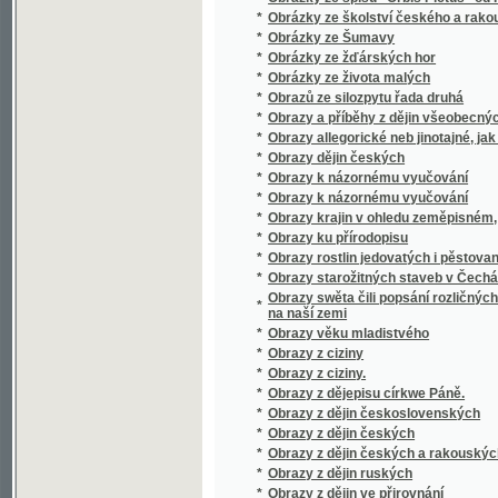
*
Obrazy z zemí, národův a dějin rakouských
*
Obrazy ze silozpytu, znázorňující některá nejd
*
Obrazy ze života rolnického na Valašsku od XV
*
Obrazy ze života starověkých národů
*
Obrazy, powěsti a anekdoty z národního a s
*
Obrazy, powěsti a anekdoty z národního a s
*
Obrys řízení správního
*
Obřady Katolické Církve
*
Obřady při obláčce a skládání slibu sester 
Obssjrné prostonárodnj naučenj o řemeslech
*
a prospěchu wsselikých stawůw.
*
Obssjrné wyprawowánj podlé K.G. Salcmana
*
Obssjrný žiwotopis mistra Jana z Husince,
*
Obšírná sbírka písní s připojenými modlitba
*
Obšit
*
Obyvatelstvo české a německé na Moravě
*
Obyvatelstvo Rakouska dle všeobecného sčí
*
Od atheismu k plné pravdě
*
Od Balkánu
*
Od Bzenca
*
Od hvězd až do lůna země
*
Od jara do jara
*
Od kolébky do hrobu
*
Od potopy světa
*
Od srdce k srdci
*
Od Žďáru
*
Odboj Nizozemska proti Filipu II.