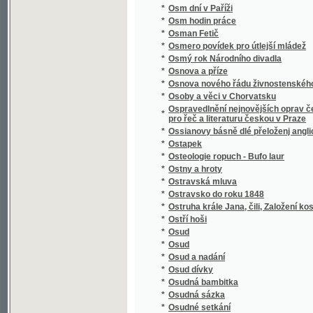
Otewřený list hraběte Lwa z Thunů panu Jan
*
swatodušních
*
Othello, Mauřenjn Benátský
*
Otokar.
*
Otroci v Texasu
*
Otroctví naší doby
*
Otrok, anebo: Wyzrazený u hrobu hřjssnjk
*
Oudolí Almerianské
*
Ouklady a láska
*
Ouplný Kapesní slowník čechoslowanského
*
Ouvertur aus der Oper Don Juan für das Pia
*
Ouverture [aus der Oper] La violette
*
Ouverture aus der Oper Der lustige Schuste
*
Ouverture aus der Oper Der Vampyr für das 
*
Ouverture aus der Oper Joseph und seine B
*
Ouverture aus der Oper Tancred für´s Piano
*
Ouverture de l´opera Cendrillon (Aschenbröd
*
Ouverture de l´Opera La Clemenza di Tito po
*
Ouverture[aus der Oper] La violette
*
Ovoce, užití jeho v domácnosti a kuchyni
*
Owoce dobrého wychowánj
*
Owoce dobročinnosti
*
Oznamovatel sjezdu českých lékařův a přír
*
Ozvěna z Assisi
*
Oživené hroby