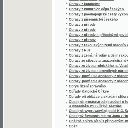
*
Odborná pathologie a therapie.
*
Ode břehů moře Středozemského
Ode latine sur Carlsbad, composée, vers la 
*
Lobkowitz, avec une traduction polyglotte, u
*
Odgłos pieśni ruskich Czelakowskiego
*
Odchodnj nawsstiwenj, aneb, Ukrutné násle
*
Odkaz J.V. Friče
*
Odkryté poklady
*
Odměna vděčnosti
*
Odměna zrádcova
*
Odplata
*
Odpočinutj wěčné dey gim Pane
*
Odpor stavův českých proti Ferdinandovi I. 
*
Odpoutaný Prometheus
Odpověď kterouž dává Alois Vojtěch Šembera 
*
Soudu
Odpověď na námitky kapitána Ch. Liernura pr
*
města Prahy
*
Odpustková knížka
*
Odpustky
*
Odrobiny stolu Nazaretského, aneb, Opis 
*
Odvážlivý kapitán
*
Odvážný loupežník
*
Odzbrojte!
*
Oekonomisch - botanisches Garten - Journa
*
Oekonomisch - praktischer Garten – Katec
*
Oekonomisch-technische Flora Böhmens
*
Oesterreich, Panslavismus und die Südslav