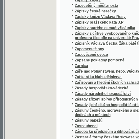
*
Zazděná slečna, aneb : Podiwné příhody Mar
*
Zazděná slečna, aneb, Podiwné přjhody Mar
*
Zazděný poklad
*
Zbav nás zlého, čili, Nevystižitelné cesty Pá
Zbjrka 1677 hlaťopisných wýkresůw na čtyři
*
mineralogii Jana Swatopluka Presla
*
Zbjrka cest wypsánj po moři, k užitečnému 
*
Zbjrka cest wypsánj po moři, k užitečnému 
Zbjrka neydáwněgšjch slownjků latinsko-č
*
latinským
*
Zbožné básničky od Fr. Valoucha
*
Zbrojíř
*
Zbytky rýmovaných Alexandreid staročesk
*
Zdání klame, pravda vítězí!
*
Zdání o očkování kravskými neštovicemi
*
Zdar třetímu sletu všesokolskému 1895
*
Zdárný a Nezdárný
*
Zdeněk ze Zásmuku s swými towaryssi, aneb
Zdravotní kuchařka jakožto doplněk každé jin
*
stravitelnosti ...
*
Zdravotní policie vztahující se na mrtvá těla 
*
Zdravotnictví našich příbytků
Zdravověda čili nejlepší způsob, aby člověk 
*
dosáhnouti mohl.
Zdravověda, čili, Nejlepší způsob, jakby člov
*
dosáhnouti mohl
*
Zdráwa buď milosti plná!
*
Zdrawé, prawé a čisté Učenj Lutherowo, Ka