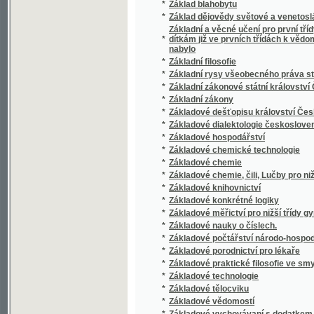
*
Základové zeměpisu
*
Základowé hwězdoslowj, čili astronomie
*
Základowé maudrosti a opatrnosti, čili, Praw
*
Základowé měřictwj, čili, Geometrye
*
Základowé pitwy (Anatomie), čili, Soustawnj 
*
Základowé Přjrodnictwj aneb Fyzyky a Mate
*
Základy cýs. král. priwilegowaného prwnjh
*
Základy harmonie a zpěvu
*
Základy hospodářského myšlení
*
Základy chovu a užitku zvířectva hospodář
*
Základy křesťanského vychování
*
Základy rýsování situačního a terrainního
*
Základy sociologie
*
Základy starého místopisu Pražského.
*
Základy zeměznalectví, čili, Geognosie
*
Zaklený Chrt, aneb, Přjběhowé Jaroslawa W
*
Zaklený princ
*
Zakletý princ
*
Zákon a návrhy zákonů o novém zřízení vo
*
Zákon branný, daný dne 5. prosince 1868
*
Zákon daný dne 10. dubna 1886 jímžto se vy
*
Zákon daný dne 12. října 1875 čís. 76. zák. 
*
Zákon daný dne 28. prosince 1887 o pojištěn
*
Zákon daný dne 30. března 1888 o pojištění 
Zákon daný dne 5. března 1862, jímžto se vymě
*
obecní
Zákon daný dne 9. března 1869, jenž se týk
*
tiskopisu