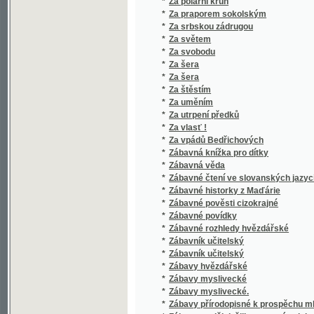
*
Zábavy myslivecké.
*
Zábavy přírodopisné k prospěchu mládeže 
*
Zábawy nedělnj, čili: prostonárodnj poučowán
*
Záboj a Ludiše :
*
Zabrání velkostatků a jejich osídlení
*
Začátek sedmileté války, anebo, Pán Bůh dal
*
Záhada srdce
*
Záhadné povahy
*
Záhonek malých
*
Zahořanský hon a jiné
*
Zahrada Epikurova
*
Zahradnictví v Německu a ve Francii
*
Zahradnjček, čili, Náwod ke sstěpařstwj s 
*
Záhuba města Pompejí, čili, Bázeň Boží a d
*
Záhuba pohanův na Litvě
*
Záhuba Vršoviců
*
Zachovej nám, Hospodine, Císaře a naši ze
*
Zachráněna
*
Zajatec : Veršovaný románek pro malé i vel
*
Zajatí na Kavkazu
*
Zajatý mezi Indiány
*
Zajetí krále Václava
*
Zájezd na Rus
*
Zajímavá tobolka
*
Zajímavé báchorky
*
Zajímavé příběhy Kryšpína Neposedy
*
Zákeřníci ve fraku