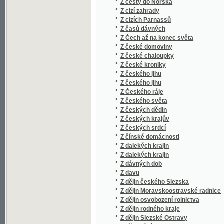
*
Z časů dávných
*
Z Čech až na konec světa
*
Z české domoviny
*
Z české chaloupky
*
Z české kroniky
*
Z českého jihu
*
Z českého jihu
*
Z Českého ráje
*
Z českého světa
*
Z českých dědin
*
Z českých krajův
*
Z českých srdcí
*
Z čínské domácnosti
*
Z dalekých krajin
*
Z dalekých krajin
*
Z dávných dob
*
Z davu
*
Z dějin českého Slezska
*
Z dějin Moravskoostravské radnice
*
Z dějin osvobození rolnictva
*
Z dějin rodného kraje
*
Z dějin Slezské Ostravy
*
Z dětinné lásky
*
Z dětského ráje
*
Z dětského světa
*
Z dob našeho probuzení
*
Z dob pěstního práva