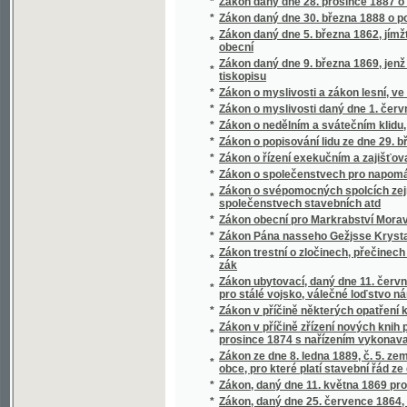
*
Zákony a nařízení u věcech obecného a pokr
*
Zákony a nařízení u věcech obecného školst
*
Zákony a nařízení v příčině ochrany majetku
*
Zákony a nařízení ve věcech obecní a okres
*
Zákony a nařízení ve věcech obecní a okres
*
Zákony a nařízení ve věcech okresní a obec
*
Zákony o kontribučenských fondech a o zálož
Zákony o nákladech na stavění a opravování
*
patronátu školním na Moravě
*
Zákony o pádu dobytka jakož i o zamezení a
*
Zákony o právu spolčovacím a shromažďova
*
Zákony o řízení v nepatrných věcech právních
*
Zákony silniční
Zákony v příčině zavedení obecného zákona 
*
knih pozemkových nebo horních, když tyto kni
1871
*
Zakuklený princ, čili, Pařížská náměsíčnice
*
Záletníci
*
Založení a počátky Vítkovických železáren
*
Založení biskupství latinského v Praze
*
Záložny, jich zřízení, správa a účetnictví
*
Zámecké novelky
*
Zámečnictví
*
Zámek Kaňovský
*
Zámek v Jindřichově Hradci
*
Zamilované pletky v Paříži
*
Zámkářství
*
Zámořské klepy