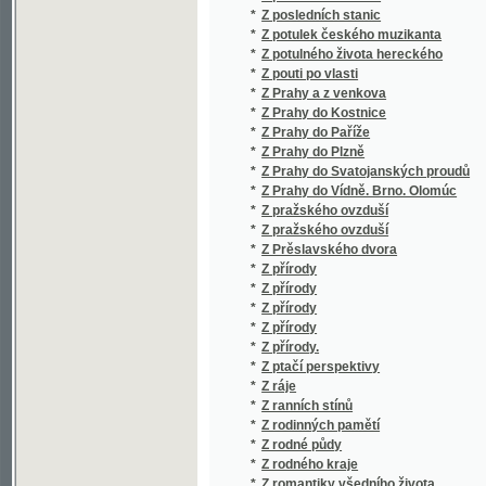
*
Z přírody
*
Z přírody
*
Z přírody.
*
Z ptačí perspektivy
*
Z ráje
*
Z ranních stínů
*
Z rodinných pamětí
*
Z rodné půdy
*
Z rodného kraje
*
Z romantiky všedního života
*
Z ruchu
*
Z různého šiku
*
Z různých časů
*
Z různých dob
*
Z různých dob
*
Z různých dob
*
Z různých dob
*
Z různých kruhů
*
Z různých kruhův
*
Z různých pamětí
*
Z říše hvězd
*
Z říše královice Slunce
*
Z říše královny pohádky
*
Z říše královny zimy
*
Z říše rostlin
*
Z říšské rady
*
Z tajemného světa