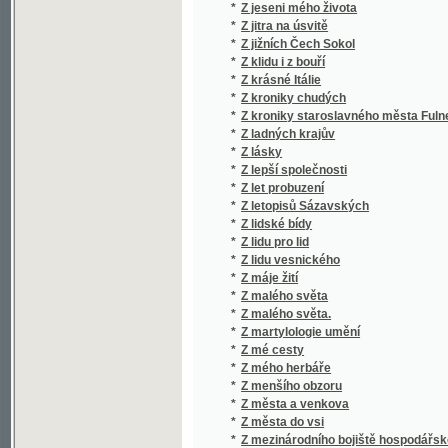
*
Z lásky
*
Z lepší společnosti
*
Z let probuzení
*
Z letopisů Sázavských
*
Z lidské bídy
*
Z lidu pro lid
*
Z lidu vesnického
*
Z máje žití
*
Z malého světa
*
Z malého světa.
*
Z martylologie umění
*
Z mé cesty
*
Z mého herbáře
*
Z menšího obzoru
*
Z města a venkova
*
Z města do vsi
*
Z mezinárodního bojiště hospodářského
*
Z minulosti
*
Z minulosti a přítomnosti
*
Z minulých časů
*
Z mladého věku Ludvíka XIV.
*
Z mladých ňader
*
Z mojí galerie obrázkův
*
Z mořské pěny
*
Z Moudrosti otcovské
*
Z mudrosloví rolníkův
*
Z mých pamětí