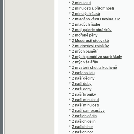
*
Z mých pamětí ze staré školy
*
Z mých žalářův
*
Z mysterií chuti a kuchyně
*
Z našeho lidu
*
Z naší dědiny
*
Z naší doby
*
Z naší doby
*
Z naší kroniky
*
Z naší minulosti
*
Z naší minulosti
*
Z naší samosprávy
*
Z našich dědin
*
Z našich dějin
*
Z našich hor
*
Z našich hor
*
Z našich i cizích krajův
*
Z našich luhů
*
Z nejvýchodnějších Čech
*
Z niv poesie národní a umělé
*
Z novel Anatola France
*
Z novel Eduarda Roda.
*
Z oboru jazykozpytu.
*
Z otroctví ku svobodě
*
Z ovzduší doby
*
Z paláce a z kláštera
*
Z pamětí krevních písařů
*
Z pamětí poroby českého rolnictva