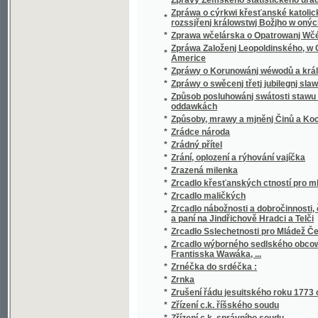
*
Zvýšení nájemného
*
Zwei Brüder
*
Zwei Monate im Jahre im Schmucke deutsch
*
Zwei Staatsminister im Bette
*
Zweite Gesandtschaftsreise des Grafen He
*
Zwięzła gramatyka polska od ces. król. Min
*
Zwony