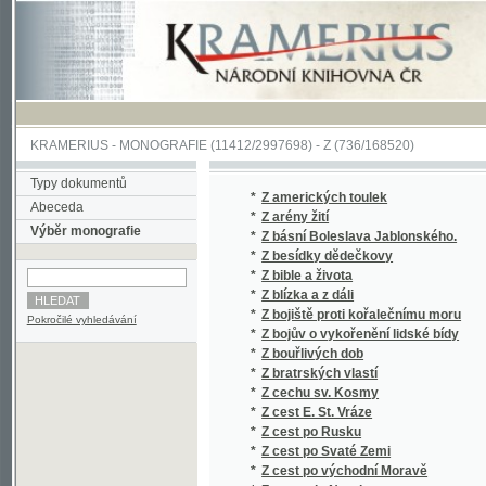
KRAMERIUS
-
MONOGRAFIE
(11412/2997698) -
Z (736/168520)
Typy dokumentů
*
Z amerických toulek
Abeceda
*
Z arény žití
Výběr monografie
*
Z básní Boleslava Jablonského.
*
Z besídky dědečkovy
*
Z bible a života
*
Z blízka a z dáli
*
Z bojiště proti kořalečnímu moru
Pokročilé vyhledávání
*
Z bojův o vykořenění lidské bídy
*
Z bouřlivých dob
*
Z bratrských vlastí
*
Z cechu sv. Kosmy
*
Z cest E. St. Vráze
*
Z cest po Rusku
*
Z cest po Svaté Zemi
*
Z cest po východní Moravě
*
Z cesty do Norska
*
Z cizí zahrady
*
Z cizích Parnassů