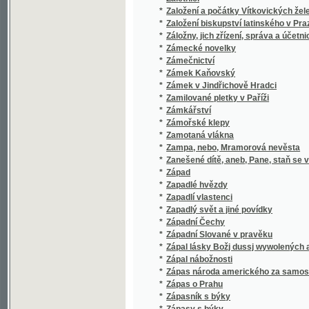
*
Záře nad Pohanstwem, nebo, Wáclaw a Bole
*
Zařízení ku blahu dělnictva
*
Zařizování a hledění školních zahrad
*
Zásady hospodářsko-vědecké
*
Zásady národního hospodářství
*
Zásady zřízení sbírek přírodnických v nov
*
Zásady, jichž dlužno hospodáři šetřiti při 
Zásluhy českého, moravského a slezského du
*
dědinách a městech
*
Zásluhy papežů
*
Zasnaubenci
*
Zásoba ku předpisům a diktowánj, čili, Rozma
*
Zastaralé formy českého slowesa wyswětlen
*
Zástupce
*
Zasvěcení chrámu v Hamarbě
*
Zasvěťme se božskému Srdci Páně!
*
Zašlemování prsou a dýchadel vůbec
*
Zašlými věky
*
Zaváté listy
*
Závěť
*
Závěť
*
Závěť matčina, aneb, Osudy hraběcí dcery
*
Závisť
*
Záviš von Rosenberg, genannt von Falkenst
*
Záviš z Falkenštejna
*
Záviš z Rosenberka, příjmím z Falkensteina
*
Zavraždění Valdšteina
*
Zawržený syn