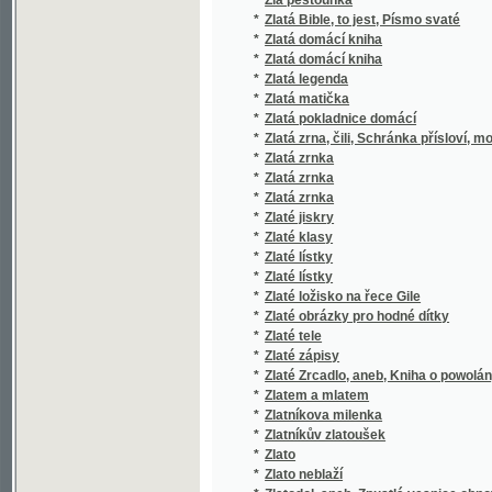
*
Zobrazující měřictví
*
Zoé-šelma
*
Zoologie všeobecná i soustavná.
*
Zoologische Abtheilung
*
Zora
*
Zora
*
Zora
*
Zora
*
Zora
*
Zpěvníček pro dívčí školy
*
Zpěvníček pro dívky nižší i vyšší školy v Tá
*
Zpěvníček, jehož se užívá v kostele redemto
*
Zpěvník a některé modlitby mládeže c.k. hla
*
Zpěvník pro českou mládež.
*
Zpěvník pro chrám, školu i dům
*
Zpěvník pro kostel a školu
*
Zpěvník pro mládež
*
Zpěvník pro mládež českoslovanskou
*
Zpěvník pro mládež národních a vyšších ško
*
Zpěvník pro školní mládež
*
Zpěvník pro školní mládež Pelhřímovskou
*
Zpěvník pro školy a lid v okresu domažlické
*
Zpěvník pro žáky a žákyně hlavní školy Hoř
*
Zpěvník slovanský.
*
Zpěvník žalmů a písní duchovních pro chrám
*
Zpěvník, čili, Sbírka nábožných písní pro ml
*
Zpěvník, čili, Sbírka nábožných písní pro ml