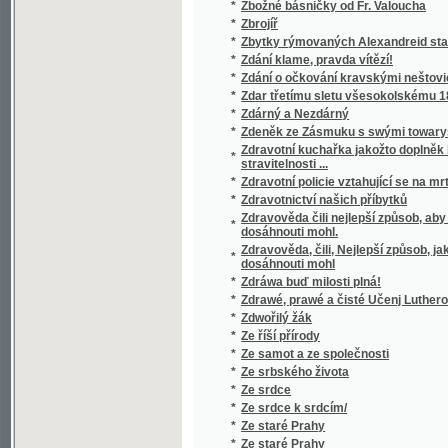
*
Ze zlatého věku v Čechách
*
Ze zlatých dob Moravy
*
Ze zručských matrik
*
Ze žalářů
*
Ze železnice
*
Ze ženského světa
*
Ze života
*
Ze života barona Prášila
*
Ze života hmyzu
*
Ze života malého národa
*
Ze života mladého chudého muže
*
Ze života mořského dobrodruha.
*
Ze života pařížských bohémů
*
Ze života pro život
*
Zedník a zámečník
*
Zelený kádr
*
Zelinářství
*
Zemáky
*
Zemanka
*
Země - matka
*
Země a národové v obrazích
*
Země- deje- [sic] a přírodopis
*
Země Koruny české
*
Země kožešin
*
Země říše Rakousko-uherské ve přirovnání
*
Zemědělská politika.
*
Zemědělská rada pro království České