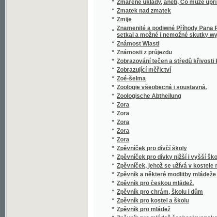
Zpráva o jednání tří sjezdů professorů výcho
*
Chrudimi a r. 1885 v Kolíně konaných
Zpráva o jubilejních sjezdech statistických 
*
statistického
*
Zpráva o poměrech a zařízeních zdravotních 
*
Zpráva o prvním reformovaném presbyterián
*
Zpráva o prvním sjezdu žen českoslovansk
*
Zpráva o světové výstavě v Chicagu 1893
Zpráva od Holomaucké obchodnj a žiwotnick
*
stawitelstwj daná straniwa stawu vzdělawán
*
Zpráva širší komise vodární k radě král. hl
*
Zpráva užšího odborného komitétu v příčině 
*
Zprávy statistické kanceláře zemědělské rad
*
Zprávy Zemského statistického úřadu králo
Zpráwa o cýrkwi křesťanské katolické w pů
*
rozssjřenj králowstwj Božjho w oných krag
*
Zprawa wčelárska o Opatrowanj Wčél w dwog
Zpráwa Založenj Leopoldinského, w Cjsařs
*
Americe
*
Zpráwy o Korunowánj wéwodů a králů česk
*
Zpráwy o swěcenj třetj jubilegnj slawnosti
Způsob posluhowánj swátosti stawu manžel
*
oddawkách
*
Způsoby, mrawy a mjněnj Činů a Kochin-Čin
*
Zrádce národa
*
Zrádný přítel
*
Zrání, oplození a rýhování vajíčka
*
Zrazená milenka
*
Zrcadlo křesťanských ctností pro mládež