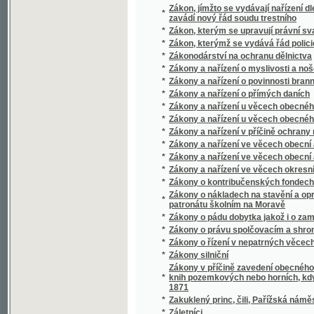
*
Zamotaná vlákna
*
Zampa, nebo, Mramorová nevěsta
*
Zanešené dítě, aneb, Pane, staň se vůle Tvá
*
Západ
*
Zapadlé hvězdy
*
Zapadlí vlastenci
*
Zapadlý svět a jiné povídky
*
Západní Čechy
*
Západní Slované v pravěku
*
Zápal lásky Božj dussj wywolených aneb mod
*
Zápal nábožnosti
*
Zápas národa amerického za samostatnost
*
Zápas o Prahu
*
Zápasník s býky
*
Zápasy s býky
*
Zapečetěný měšťanosta
*
Zápisky české herečky
*
Zápisky kněze Václava Rosy
*
Zápisky pražského kata J.P
*
Zápisky starého osmačtyřicátníka
Zápisky z církve vyobcovaného kněze Dra. A
*
profesora filosofie na universitě Pražské
*
Zápisník Václava Čecha, žáka páté třídy
*
Zapomenuté sny
*
Zapovězené ovoce
*
Zapsané pokladny pomocné
*
Zarnica