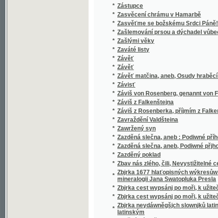
*
Zdwořilý žák
*
Ze říší přírody
*
Ze samot a ze společnosti
*
Ze srbského života
*
Ze srdce
*
Ze srdce k srdcím/
*
Ze staré Prahy
*
Ze staré Prahy
*
Ze staré Prahy
*
Ze staré Prahy
*
Ze staré Prahy
*
Ze starodávného života
*
Ze starých časův
*
Ze starých dob
*
Ze starých pamětí
*
Ze statků a z chaloupek
*
Ze strastných dnů
*
Ze světa lesních samot
*
Ze světa pro svět
*
Ze světa slovanského.
*
Ze Šumavy
*
Ze tří říší
*
Ze zákulisí.
*
Ze zápisků phil. stud. Filipa Kořínka
*
Ze zápiskův soudce
*
Ze zapomenutého kraje Moravy
*
Ze zapomenutých pamětí
*
Ze zašlých a nových dob