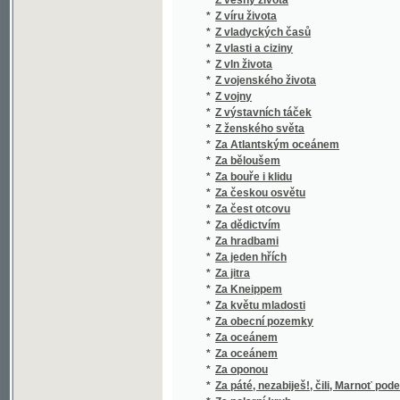
*
Za obecní pozemky
*
Za oceánem
*
Za oceánem
*
Za oponou
*
Za páté, nezabiješ!, čili, Marnoť podepírat, c
*
Za polarní kruh
*
Za praporem sokolským
*
Za srbskou zádrugou
*
Za světem
*
Za svobodu
*
Za šera
*
Za šera
*
Za štěstím
*
Za uměním
*
Za utrpení předků
*
Za vlasť !
*
Za vpádů Bedřichových
*
Zábavná knížka pro dítky
*
Zábavná věda
*
Zábavné čtení ve slovanských jazycích
*
Zábavné historky z Maďárie
*
Zábavné pověsti cizokrajné
*
Zábavné povídky
*
Zábavné rozhledy hvězdářské
*
Zábavník učitelský
*
Zábavník učitelský
*
Zábavy hvězdářské
*
Zábavy myslivecké