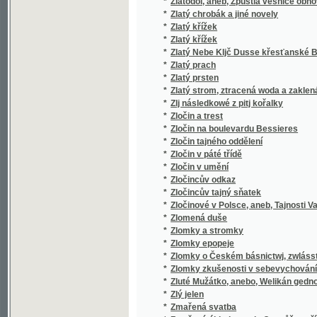
*
Zpěvník, čili, Sbírka nábožných písní pro šk
*
Zpěvník, čili, Sbírka nábožných písní pro š
*
Zpěvník, čili, Výbor církevních písní pro ml
*
Zpěvník, čili, Výbor církevních písní pro ml
*
Zpěvomil, to jest, Písně nejvíce školní a něk
*
Zpěvy a hněvy
*
Zpěvy duchovní ke službám božím pro osadu
*
Zpěvy knížecí
*
Zpěvy lidu srbského
*
Zpěvy lidu srbského
*
Zpěvy thráckých Bulharů
Zpěw muzy Morawské k chwalám ... Ferdinand
*
na stolici Arcibiskupskau w Olomauci dne 1
*
Zpěw Pastýřský
Zpěwnjk Ewangelický, aneb, Pjsně Duchownj
*
Ewangelických Augssp. Wyznánj, s přídawk
*
Zpívejme!
*
Zpívejme!
*
Zpominka na Poswátnj missji
*
Zpověď katolíků ve světle pravdy
*
Zpráva českého odboru anketní školské ko
*
Zpráva jednatelská podaná ve valném shrom
Zpráva komise zabývající se otázkou zásobiti
*
Krejčího
*
Zpráva komise zabývající se otázkou zásobiti
*
Zpráva Národního klubu v Brně
*
Zpráva o činnosti musejního komitétu a st
*
Zpráva o činnosti okresní nemocenské pokl