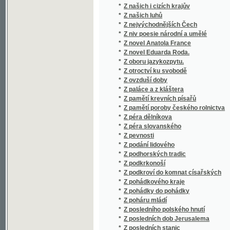
*
Z péra dělníkova
*
Z péra slovanského
*
Z pevnosti
*
Z podání lidového
*
Z podhorských tradic
*
Z podkrkonoší
*
Z podkroví do komnat císařských
*
Z pohádkového kraje
*
Z pohádky do pohádky
*
Z poháru mládí
*
Z posledního polského hnutí
*
Z posledních dob Jerusalema
*
Z posledních stanic
*
Z posledních stanic
*
Z potulek českého muzikanta
*
Z potulného života hereckého
*
Z pouti po vlasti
*
Z Prahy a z venkova
*
Z Prahy do Kostnice
*
Z Prahy do Paříže
*
Z Prahy do Plzně
*
Z Prahy do Svatojanských proudů
*
Z Prahy do Vídně. Brno. Olomúc
*
Z pražského ovzduší
*
Z pražského ovzduší
*
Z Prěslavského dvora
*
Z přírody
*
Z přírody