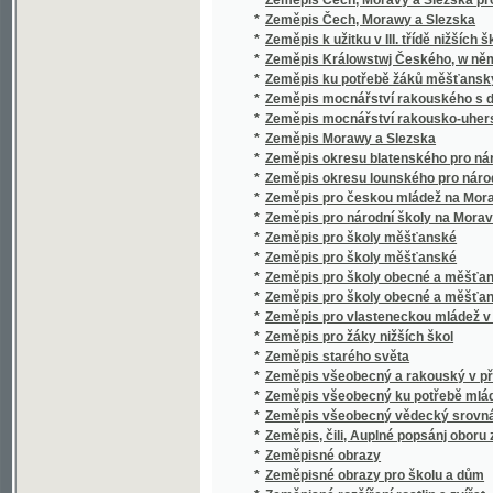
*
Zlatá domácí kniha
*
Zlatá legenda
*
Zlatá matička
*
Zlatá pokladnice domácí
*
Zlatá zrna, čili, Schránka přísloví, moudrý
*
Zlatá zrnka
*
Zlatá zrnka
*
Zlatá zrnka
*
Zlaté jiskry
*
Zlaté klasy
*
Zlaté lístky
*
Zlaté lístky
*
Zlaté ložisko na řece Gile
*
Zlaté obrázky pro hodné dítky
*
Zlaté tele
*
Zlaté zápisy
*
Zlaté Zrcadlo, aneb, Kniha o powolánj a mo
*
Zlatem a mlatem
*
Zlatníkova milenka
*
Zlatníkův zlatoušek
*
Zlato
*
Zlato neblaží
*
Zlatodol, aneb, Zpustlá vesnice obnovená f
*
Zlatý chrobák a jiné novely
*
Zlatý křížek
*
Zlatý křížek
*
Zlatý Nebe Kljč Dusse křesťanské Boha wěr