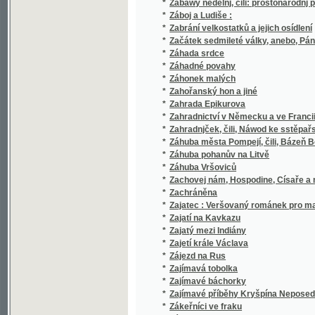
*
Základ blahobytu
*
Základ dějovědy světové a venetoslávské z
Základní a věcné učení pro první třídy škol
*
dítkám již ve prvních třídách k vědomí přive
nabylo
*
Základní filosofie
*
Základní rysy všeobecného práva státního
*
Základní zákonové státní království Českéh
*
Základní zákony
*
Základové dešťopisu království Českého
*
Základové dialektologie československé
*
Základové hospodářství
*
Základové chemické technologie
*
Základové chemie
*
Základové chemie, čili, Lučby pro nižší stře
*
Základové knihovnictví
*
Základové konkrétné logiky
*
Základové měřictví pro nižší třídy gymnasií
*
Základové nauky o číslech.
*
Základové počtářství národo-hospodářského č
*
Základové porodnictví pro lékaře
*
Základové praktické filosofie ve smyslu vš
*
Základové technologie
*
Základové tělocviku
*
Základové vědomostí
*
Základové vychovávaní s dodatkem o dušev
*
Základové vyšší algebry
*
Základové vyšší mathematiky