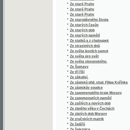
*
Zeměkaule w ohledu měřeckém a přjrodnick
*
Zeměpis Čech s místopisem okolí a města 
*
Zeměpis Čech, Moravy a Slezska pro třetí t
*
Zeměpis Čech, Morawy a Slezska
*
Zeměpis k užitku v III. třídě nižších škol real
*
Zeměpis Králowstwj Českého, w němž se nach
*
Zeměpis ku potřebě žáků měšťanských škol
*
Zeměpis mocnářství rakouského s dějepis
*
Zeměpis mocnářství rakousko-uherského
*
Zeměpis Morawy a Slezska
*
Zeměpis okresu blatenského pro národní šk
*
Zeměpis okresu lounského pro národní škol
*
Zeměpis pro českou mládež na Moravě a ve
*
Zeměpis pro národní školy na Moravě a v S
*
Zeměpis pro školy měšťanské
*
Zeměpis pro školy měšťanské
*
Zeměpis pro školy obecné a měšťanské
*
Zeměpis pro školy obecné a měšťanské
*
Zeměpis pro vlasteneckou mládež v Čechá
*
Zeměpis pro žáky nižších škol
*
Zeměpis starého světa
*
Zeměpis všeobecný a rakouský v přehledu 
*
Zeměpis všeobecný ku potřebě mládeže v ni
*
Zeměpis všeobecný vědecký srovnávací
*
Zeměpis, čili, Auplné popsánj oboru zemské
*
Zeměpisné obrazy
*
Zeměpisné obrazy pro školu a dům