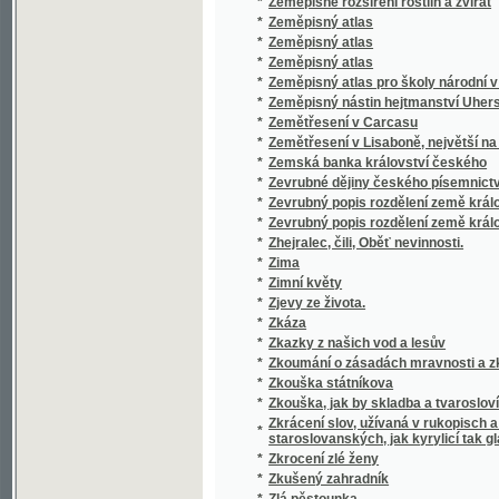
*
Zlatý prach
*
Zlatý prsten
*
Zlatý strom, ztracená woda a zaklená hora
*
Zlj následkowé z pitj kořalky
*
Zločin a trest
*
Zločin na boulevardu Bessieres
*
Zločin tajného oddělení
*
Zločin v páté třídě
*
Zločin v umění
*
Zločincův odkaz
*
Zločincův tajný sňatek
*
Zločinové v Polsce, aneb, Tajnosti Varšavsk
*
Zlomená duše
*
Zlomky a stromky
*
Zlomky epopeje
*
Zlomky o Českém básnictwj, zwlásstě pak o P
*
Zlomky zkušenosti v sebevychování
*
Zluté Mužátko, anebo, Welikán gednonoháč
*
Zlý jelen
*
Zmařená svatba
*
Zmařené úklady, aneb, Co může upřímný přít
*
Zmatek nad zmatek
*
Zmije
Znamenité a podiwné Příhody Pana Prássíl
*
setkal a možné i nemožné skutky wywedl, j
*
Známost Wlasti
*
Známosti z průjezdu
*
Zobrazování tečen a středů křivosti křivek