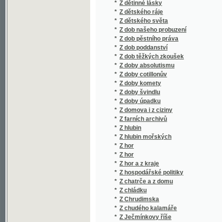
*
Z dob poddanství
*
Z dob těžkých zkoušek
*
Z doby absolutismu
*
Z doby cotillonův
*
Z doby komety
*
Z doby švindlu
*
Z doby úpadku
*
Z domova i z ciziny
*
Z farních archivů
*
Z hlubin
*
Z hlubin mořských
*
Z hor
*
Z hor
*
Z hor a z kraje
*
Z hospodářské politiky
*
Z chatrče a z domu
*
Z chládku
*
Z Chrudimska
*
Z chudého kalamáře
*
Z Ječmínkovy říše
*
Z jeseni mého života
*
Z jitra na úsvitě
*
Z jižních Čech Sokol
*
Z klidu i z bouří
*
Z krásné Itálie
*
Z kroniky chudých
*
Z kroniky staroslavného města Fulneku, pů
*
Z ladných krajův