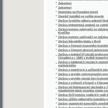
*
Zur Cultur- Geschichte Mährens und Oest. S
*
Zur Gegenreformation in Schlesien
Zur Geschichte der Juden in Mähren und Oes
*
die Nachbarländer
*
Zur Geschichte des Glaubens an Zauberer, 
*
Zuřivý Roland
Zusätze und Inhalts-Verzeichnisze zu Hansli
*
Bibliothek" (Prag 1851)
*
Zůstanu katolíkem!
*
Zuzana
*
Zvěsti mladých let
*
Zvěsti z nejsoucna, čili, Epocha míru
*
Zvíkov
*
Zvíkov
*
Zvíkovský rarášek
*
Zvířátka a děti
*
Zvířectvo kamenouhelné doby v Čechách
Zvláštní dávka z výčepu pálených nápojů liho
*
vykonání jeho ze dne 2. července a vyhlášen
*
Zvolení a korunování Ferdinanda I. za krále
*
Zvonečková královna
*
Zvonečková královna
*
Zvonečky
*
Zvonky
*
Zvonky s nebes říše
*
Zvony Corneville-ské
*
Zvukosloví jazyka staro- i novo-českého.
*
Zvuky večerní