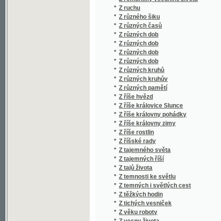
*
Z tajemných říší
*
Z tajů života
*
Z temnosti ke světlu
*
Z temných i světlých cest
*
Z těžkých hodin
*
Z tichých vesniček
*
Z věku roboty
*
Z vesny života
*
Z víru života
*
Z vladyckých časů
*
Z vlasti a ciziny
*
Z vln života
*
Z vojenského života
*
Z vojny
*
Z výstavních táček
*
Z ženského světa
*
Za Atlantským oceánem
*
Za běloušem
*
Za bouře i klidu
*
Za českou osvětu
*
Za čest otcovu
*
Za dědictvím
*
Za hradbami
*
Za jeden hřích
*
Za jitra
*
Za Kneippem
*
Za květu mladosti