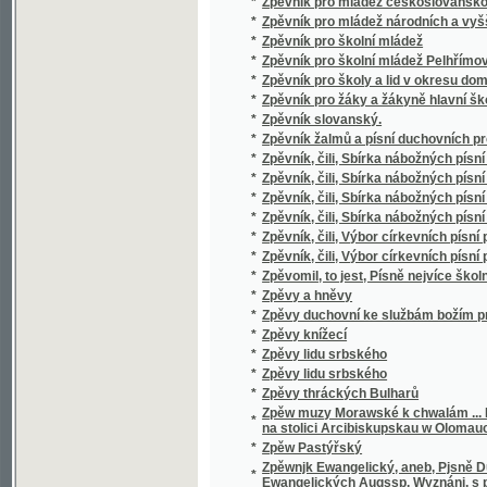
*
Zrcadlo maličkých
Zrcadlo nábožnosti a dobročinnosti, čili, Ž
*
a paní na Jindřichově Hradci a Telči
*
Zrcadlo Sslechetnosti pro Mládež Českau
Zrcadlo wýborného sedlského obcowánj před
*
Frantisska Wawáka, ...
*
Zrnéčka do srdéčka :
*
Zrnka
*
Zrušení řádu jesuitského roku 1773 od pape
*
Zřízení c.k. říšského soudu
*
Zřízení c.k. správního soudu
*
Zřízení krajské v Čechách.
*
Zřízení obecní a řád volební v obcích
*
Zřízení obecní a řád volení v obcích pro krá
*
Zřízení zemská Království českého XVI. věk
*
Ztracená dcera
*
Ztracené cikáně
*
Ztracené Djtě
*
Ztracené djtě
*
Ztracené volání
*
Ztracený
*
Ztracený syn
*
Ztracený syn
*
Ztracený synáček
*
Ztracený testament
*
Ztracený život.
*
Ztroskotáno
*
Zur Abhilfe des Nothstandes im Erz- und Ri