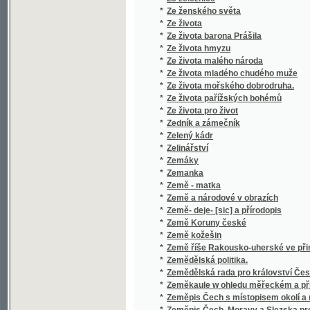
*
Zeměpisné rozšíření rostlin a zvířat
*
Zeměpisný atlas
*
Zeměpisný atlas
*
Zeměpisný atlas
*
Zeměpisný atlas pro školy národní v Čechác
*
Zeměpisný nástin hejtmanství Uhersko-Hra
*
Zemětřesení v Carcasu
*
Zemětřesení v Lisaboně, největší na světě z
*
Zemská banka království českého
*
Zevrubné dějiny českého písemnictví doby 
*
Zevrubný popis rozdělení země království 
*
Zevrubný popis rozdělení země království Če
*
Zhejralec, čili, Oběť nevinnosti.
*
Zima
*
Zimní květy
*
Zjevy ze života.
*
Zkáza
*
Zkazky z našich vod a lesův
*
Zkoumání o zásadách mravnosti a zkoumání
*
Zkouška státníkova
*
Zkouška, jak by skladba a tvarosloví české
Zkrácení slov, užívaná v rukopisch a listiná
*
staroslovanských, jak kyrylicí tak glagolit
*
Zkrocení zlé ženy
*
Zkušený zahradník
*
Zlá pěstounka
*
Zlatá Bible, to jest, Písmo svaté
*
Zlatá domácí kniha