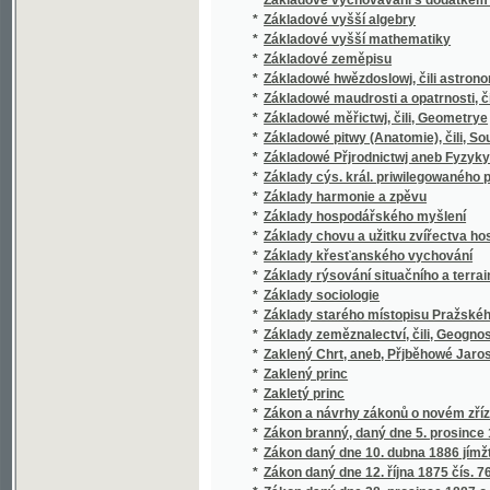
*
Zákon o myslivosti a zákon lesní, ve spojení
*
Zákon o myslivosti daný dne 1. června 1866
*
Zákon o nedělním a svátečním klidu, se vše
*
Zákon o popisování lidu ze dne 29. března 1
*
Zákon o řízení exekučním a zajišťovacím, 
*
Zákon o společenstvech pro napomáhání živno
Zákon o svépomocných spolcích zejmena o zá
*
společenstvech stavebních atd
*
Zákon obecní pro Markrabství Moravské
*
Zákon Pána nasseho Gežjsse Krysta
Zákon trestní o zločinech, přečinech a přest
*
zák
Zákon ubytovací, daný dne 11. června 1879, j
*
pro stálé vojsko, válečné loďstvo námořsk
*
Zákon v příčině některých opatření ku zvele
Zákon v příčině zřízení nových knih pozemko
*
prosince 1874 s nařízením vykonavacím ze d
Zákon ze dne 8. ledna 1889, č. 5. zemského 
*
obce, pro které platí stavební řád ze dne 1
*
Zákon, daný dne 11. května 1869 pro králov
*
Zákon, daný dne 25. července 1864, pro král
Zákon, jímžto se vydávají nařízení dle polic
*
zavádí nový řád soudu trestního
*
Zákon, kterým se upravují právní svazky uč
*
Zákon, kterýmž se vydává řád policie v pří
*
Zákonodárství na ochranu dělnictva
*
Zákony a nařízení o myslivosti a nošení zbr
*
Zákony a nařízení o povinnosti branné a tax
*
Zákony a nařízení o přímých daních