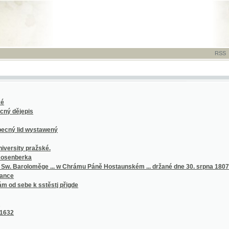
RSS
-
TISK
-
NÁP
epis
id wystawený
y pražské.
rka
loměge ... w Chrámu Páně Hostaunském ... držané dne 30. srpna 1807
be k sstěstj přigde
le piano-forte