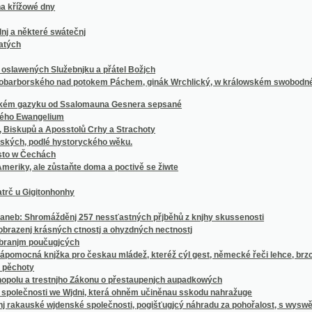
ale zůstaňte doma a poctivě se žiwte
igitonhonhy
hromážděnj 257 nessťastných přjběhů z knjhy skussenosti
 krásných ctnostj a ohyzdných nectnostj
 poučugjcých
knjžka pro českau mládež, kteréž cýl gest, německé řeči lehce, brzce a prawidelně s
y
a trestnjho Zákonu o přestaupenjch aupadkowých
osti we Wjdni, která ohněm učiněnau sskodu nahražuge
auské wjdenské společnosti, pogišťugjcý náhradu za pohořalost, s wyswětlenjm a bližs
dež křesťansko-katolické Cýrkwe a pro wssecky, kteřjž swé známosti náboženstwj ... r
wany, Slowáky, Slezáky i Lužičany
swěta y dle dusse bylo blaze.
lům