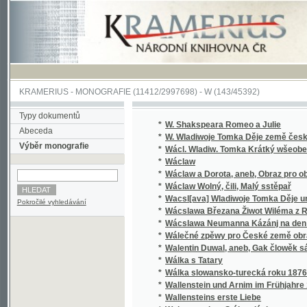
KRAMERIUS
-
MONOGRAFIE
(11412/2997698) -
W (143/45392)
Typy dokumentů
*
W. Shakspeara Romeo a Julie
Abeceda
*
W. Wladiwoje Tomka Děje země české
Výběr monografie
*
Wácl. Wladiw. Tomka Krátký wšeobecný děj
*
Wáclaw
*
Wáclaw a Dorota, aneb, Obraz pro obecný l
*
Wáclaw Wolný, čili, Malý sstěpař
*
Wacsl[ava] Wladiwoje Tomka Děje universit
Pokročilé vyhledávání
*
Wácslawa Březana Žiwot Wiléma z Rosenbe
*
Wácslawa Neumanna Kázánj na den Sw. Baro
*
Wálečné zpěwy pro České země obrance
*
Walentin Duwal, aneb, Gak člowěk sám od se
*
Wálka s Tatary
*
Wálka slowansko-turecká roku 1876
*
Wallenstein und Arnim im Frühjahre 1632
*
Wallensteins erste Liebe
*
Walter, anebo : Stálost lásky
*
Walter, anebo, Stálost lásky
*
Walzes avec coda et deux eccossaises pour 