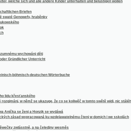
mu wychowánj dětj
ndlicher Unterricht
h-böhmisch-deutschen Wörterbuche
křesťanského
ánj, w němž se ukazuge, že co se koliwěč w tomto swětě widj, nic stálého nenj, než w
a se ženj a Honzjk se wydáwá
zásad wypracowaná ku wzdelawatelnému čtenj w domjch i we sskolách
zwlásstně, a na čeledjny wesměs
ř na obyčegný rok
ch djlech
ch djlech s welikau rytinau a dwěma mapama, zwlásstě pro včitele y čekance sskolnj 
terýžto učí wšecky w lidském žiwobytí potřebné spisy, jako: psaní, zadání, smlauwy, kš
ákonů w Česchách, na Moravě a w Slezku platných zdělati a sepsati
schreiber