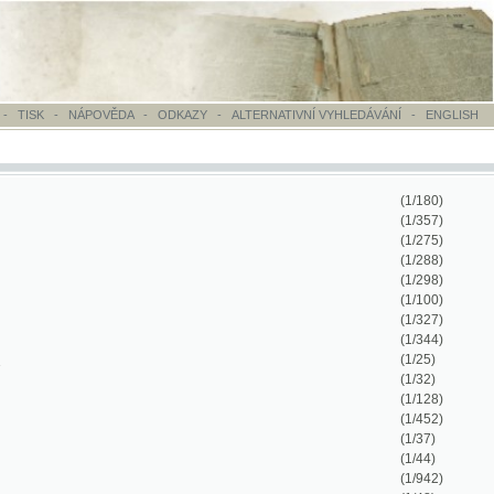
OVĚDA
-
ODKAZY
-
ALTERNATIVNÍ VYHLEDÁVÁNÍ
-
ENGLISH
(1/180)
(1/357)
(1/275)
(1/288)
(1/298)
(1/100)
(1/327)
(1/344)
(1/25)
(1/32)
(1/128)
(1/452)
(1/37)
(1/44)
(1/942)
(1/48)
(1/50)
(1/4)