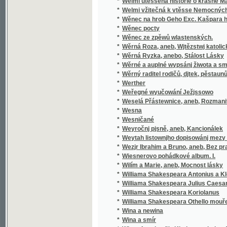
*
Wěrná Roza, aneb, Wjtězstwj katolického n
*
Wěrná Ryzka, anebo, Stálost Lásky
*
Wěrné a auplné wypsánj žiwota a smrti sw
*
Wěrný raditel rodičů, djtek, pěstaunů, a včite
*
Werther
*
Weřegné wyučowání Ježjssowo
*
Weselá Přástewnice, aneb, Rozmanité wypra
*
Wesna
*
Wesničané
*
Weyročnj pjsně, aneb, Kancionálek
*
Weytah listownjho dopisowánj mezy Řjms
*
Wezjr Ibrahim a Bruno, aneb, Bez prawé wjry
*
Wiesnerovo pohádkové album. I.
*
Wilím a Marie, aneb, Mocnost lásky
*
Williama Shakespeara Antonius a Kleopatra
*
Williama Shakespeara Julius Caesar
*
Williama Shakespeara Koriolanus
*
Williama Shakespeara Othello mouřenín be
*
Wina a newina
*
Wina a smír
*
Winterfreuden für Kinder von jeden Alter, we
*
Wíra, wlast a láska
*
Wirtschaftliche Gärtneren in freundschaftli
*
Wjtězstwj a odměna, nebo, Přjběhowé swat
*
Wladimjr, anebo, Wywrácenj hradu Bukows
*
Wlastenský kalendář na přestupný rok
*
Wlastimila, aneb, Šwédowé w Čechách
*
Wltžkův barevný Průvodce po Praze