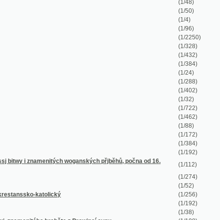
(1/96)
(1/2250)
(1/328)
(1/432)
(1/384)
(1/24)
(1/288)
(1/402)
(1/32)
(1/722)
(1/462)
(1/88)
(1/172)
(1/384)
(1/192)
enitých woganských přjběhů, počna od 16.
(1/112)
(1/274)
(1/52)
olický
(1/256)
(1/192)
(1/38)
 hraběte z Prowincí synu
(1/108)
(1/238)
(1/14)
(1/80)
(1/384)