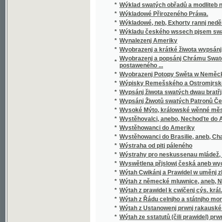
*
Wystěhovalci, anebo, Nechoďte do Ameriky, 
*
Wystěhowanci do Ameriky
*
Wystěhowanci do Brasilie, aneb, Chatrč u G
*
Wýstraha od pitj páleného
*
Wýstrahy pro neskussenau mládež, aneb: S
*
Wyswětlena přjslowj česká aneb wyobrazenj
*
Wýtah Cwikánj a Prawidel w uměnj zbranjm
*
Wýtah z německé mluwnice, aneb, Nápomocná 
*
Wýtah z prawidel k cwičenj cýs. král. pěchot
*
Wýtah z Řádu celnjho a státnjho monopolu 
*
Wýtah z Ustanowenj prwnj rakauské společn
*
Wýtah ze sstatutů (čili prawidel) prwnj rak
*
Wyučowánj w náboženstwj pro dospělegssj mlá
*
Wyzrazené tagemstwj
*
Wyzwědač
*
Wzájemnost we příkladech mezi Čechy, Mora
*
Wzdělánj člowěka, gaký býti má, aby mu dle 
*
Wzděláwající powídky
©2003-2010
Developed
under GNU GPL
*
Wzděláwající Powídky mládeži a jejím přáte
by
Qbizm
,
NKČR
and
KNAV
*
Wznešenost Přjrody