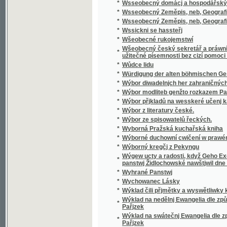
*
Wýbor modliteb genžto rozkazem Papežské s
*
Wýbor přjkladů na wesskeré učenj katolick
*
Wýbor z literatury české.
*
Wýbor ze spisowatelů řeckých.
*
Wyborná Pražská kuchařská kniha
*
Wýborné duchowní cwičení w prawém křes
*
Wýborný kregčj z Pekyngu
Wýgew ucty a radosti, když Geho Excellenc
*
panstwj Židlochowské nawštjwil dne Srpna 
*
Wyhrané Panstwj
*
Wychowanec Lásky
*
Wýklad čili přjmětky a wyswětliwky ku Sláw
Wýklad na nedělnj Ewangelia dle způsobu w
*
Pařjzek
Wýklad na swátečnj Ewangelia dle způsobu 
*
Pařjzek
*
Wýklad swatých obřadů a modliteb na křížo
*
Wýkladowé Přirozeného Práwa.
*
Wýkladowé, neb, Exhorty rannj nedělnj a ně
*
Wýkladu českého wssech pjsem swatých
*
Wynalezenj Ameriky
*
Wyobrazenj a krátké žiwota wypsánj oslawen
Wyobrazenj a popsánj Chrámu Swatobarbors
*
postaweného ...
*
Wyobrazenj Potopy Swěta w Neměckém gaz
*
Wýpisky Remešského a Ostromjrského Ew
*
Wypsánj žiwota swatých dwau bratřj, Biskup
*
Wypsánj Žiwotů swatých Patronů Českých, 
*
Wysoké Mýto, králowské wěnné město w Č