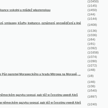
(1/91)
(1/392)
(1/1658)
(1/374)
(1/280)
(1/272)
(1/48)
oraweckého a hradu Mitrowa na Morawě, ...
(1/8)
(1/46)
(1/36)
(1/540)
u sepsal, pak též w česstinu uwedl Aleš
(1/897)
yku sepsal, pak též w česstinu vwedl Aleš
(1/240)
(1/79)
(1/206)
(1/666)
(1/1556)
(1/210)
(1/1499)
oře Kuttné, před časy od Hornjků ...
(1/68)
(1/10)
(1/28)
(1/73)
(1/244)
(1/161)