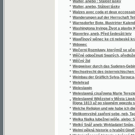
*
Wanderungen auf der Herrschaft Tetschen
*
Warnsdorfer Bote. Illustrirter Kalender für d
*
Washingtona Irvinga Život a plavby Krištof
*
Waverley, aneb, Před šedesáti lety
*
Wawřínový wěnec ke cti nebeské králowny
*
Wdowec
*
Wečernj Rozmluwy, kterýmiž se učenj cjrkw
*
Wěčné odpočinutj Swatých, předložené od R
*
Wěčný žid
*
Wegweiser durch das Sudeten-Gebirge
*
Wechselrecht des österreichischen Kaisers
*
Weinbau der Gräflich Sylva-Tarouca-Nostit
*
Welehrad
*
Weleslawjn
*
Weleslawná cjsařowna Marie Terezie a powěs
Weleslawné Wjtězstwj v Města Lipska w Sas
*
Rjgna 1813 až po slawném wgezdu společný
*
Welche Religion und wie habe ich dieselbe m
*
Welikomyslné zapřenj sebe, neb, Tagná lásk
*
Welka fijalka lubežnej wóňe, alebo: Sbierk
*
Welký Snář aneb: Wykladatel Snůw, podle kte
*
Welmi pěkná historie o hraběti Gindřichowi
*
Welmi utěssená historie o krásné Mageloně,
*
Welmi vžitečná k vtěsse Nemocných a Vmjr
*
Wěnec na hrob Geho Exc. Kašpara hraběte 
*
Wěnec pocty
*
Wěnec ze zpěwů wlastenských.