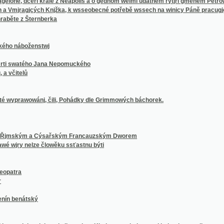
áboženstwj
atého Jana Nepomuckého
lů
wowánj, čili, Pohádky dle Grimmowých báchorek.
kým a Cýsařským Francauzským Dworem
 nelze člowěku ssťastnu býti
nátský
lche sich und alle andere Kinder unterhalten und belustigen wollen
chen Briefen
é Genowefy, hraběnky
kého