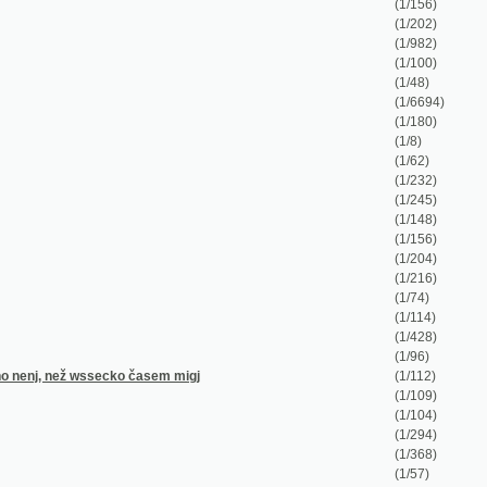
(1/62)
(1/232)
(1/245)
(1/148)
(1/156)
(1/204)
(1/216)
(1/74)
(1/114)
(1/428)
(1/96)
ssecko časem migj
(1/112)
(1/109)
(1/104)
(1/294)
(1/368)
(1/57)
(1/3450)
(1/145)
a mládež wlastenskau
(1/450)
(1/44)
(1/144)
afty, kwitance, oznámení, wyswědčení a jiné
(1/408)
(1/136)
(1/336)
(1/64)