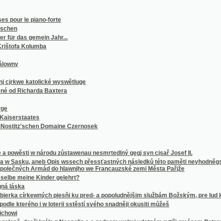
as gemein Jahr...
a Kolumba
e katolické wyswětluge
icharda Baxtera
taates
z'schen Domaine Czernosek
tj w národu zůstawenau nesmrtedlný gegj syn cjsař Josef II.
ku, aneb Opis wssech přessťastných následků této paměti neyhodněgssj bitwy i znam
ch Armád do hlawnjho we Francauzské zemi Města Pařjže
eine Kinder gelehrt?
a
a církewných piesňi ku pred- a popoludnějšim službám Božským, pre lud krestanssko-kat
rého i w loterii sstěstí svého snadněji okusiti můžeš
 dceři krále z Neapolis a o gednom welmi udatném rytjři gménem Petrowi, znamenitého
agjcých Knjžka, k wsseobecné potřebě wssech na winicy Páně pracugjcých
z Šternberka