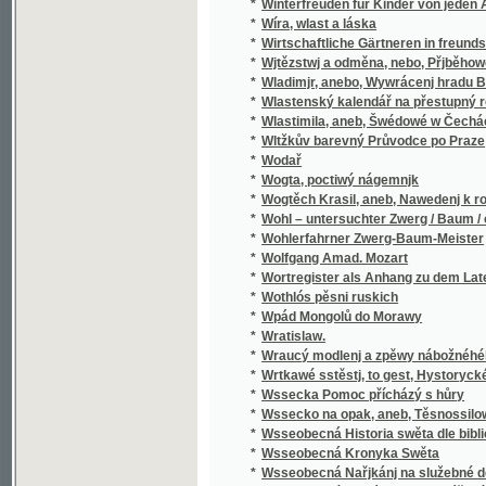
*
Wodař
*
Wogta, poctiwý nágemnjk
*
Wogtěch Krasil, aneb, Nawedenj k rozumné
*
Wohl – untersuchter Zwerg / Baum / oder Grü
*
Wohlerfahrner Zwerg-Baum-Meister
*
Wolfgang Amad. Mozart
*
Wortregister als Anhang zu dem Lateinisc
*
Wothlós pěsni ruskich
*
Wpád Mongolů do Morawy
*
Wratislaw.
*
Wraucý modlenj a zpěwy nábožnéhého lidu 
*
Wrtkawé sstěstj, to gest, Hystorycké rozgjm
*
Wssecka Pomoc přícházý s hůry
*
Wssecko na opak, aneb, Těsnossilowa Aničk
*
Wsseobecná Historia swěta dle biblických 
*
Wsseobecná Kronyka Swěta
*
Wsseobecná Nařjkánj na služebné děwečky 
*
Wsseobecný domácj a hospodářský kalendá
*
Wsseobecný Zeměpis, neb, Geografia we tře
*
Wsseobecný Zeměpis, neb, Geografia we tře
*
Wssickni se hassteřj
*
Wšeobecné rukojemstwí
Wšeobecný český sekretář a práwní přítel, k
*
užitečné písemnosti bez cizí pomoci podlé z
*
Wůdce lidu
*
Würdigung der alten böhmischen Geschicht
*
Wýbor diwadelnjch her zahraničných.