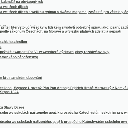
wattosti Pia VI. w wesskeré cýrkewnj obcy rozdáwány byly
ého náboženstwj
ťanském obcowání
j, Wysoce Urozený Pán Pan Antonjn Frjdrich Hrabě Mitrowský z Nemyśle Pán panstwj M
1824
y Dceře
e sskolách nařizeného gegž k prospěchu Katechystům sskolnjm prw w německém gazyk
we sskolách nařjzeného, gegž k prospěchu Katechystům sskolnjm prw w německém gaz
wé dny
které swátečnj
ých Služebnjku a přátel Božjch
kého nad potokem Páchem, ginák Wrchlický, w králowském swobodném hornjm městě H
yku od Ssalomauna Gesnera sepsané
angelium
ů a Aposstolů Crhy a Strachoty
podlé hystoryckého wěku.
echách