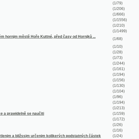
(1/194)
(1/156)
(1/130)
(1/104)
(1/96)
(1/194)
(1/213)
e naučiti
(1/159)
(1/172)
(1/26)
(1/16)
sjm určenjm kolikerých podstatných částek
(1/24)
ozssiřiti a upewniti chtj
(1/286)
(1/30)
(1/80)
(1/94)
(1/654)
(1/76)
(1/170)
(1/97)