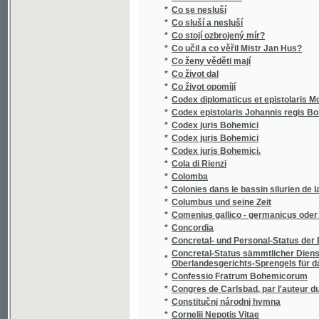
*
Concordia
*
Concretal- und Personal-Status der Beamte
Concretal-Status sämmtlicher Dienstkatego
*
Oberlandesgerichts-Sprengels für das Jahr
*
Confessio Fratrum Bohemicorum
*
Congres de Carlsbad, par l'auteur du Congre
*
Constitučnj národnj hymna
*
Cornelii Nepotis Vitae
*
Cornelius Nepos
*
Cornill Schut
*
Cosas de Espana
*
Coup - D'Oeil sur beloeil et sur une grande p
*
Coup d'oeil sur la littérature boheme de 1836
*
Crepusculum
*
Cressy
*
Cristoforo Colombo
Critische Übersicht der Linearperspective 
*
Künstler
*
Crustacés divers et poissons
*
Cti otce svého!
*
Ctiboj z Dolan
*
Ctibor Blanický
*
Ctihodného kněze Martina z Kochemu Výklad
*
Ctihodného otce Ludwíka Granadského, z řá
*
Ctihodného otce Vavřince Skupoli z řádu The
*
Ctihodného P. Ludovíka Blosia navedení k d
Ctitel sv. Josefa, čili, Měsíc březen, zasvě
*
nejvěrnějšímu ochránci katol. církve