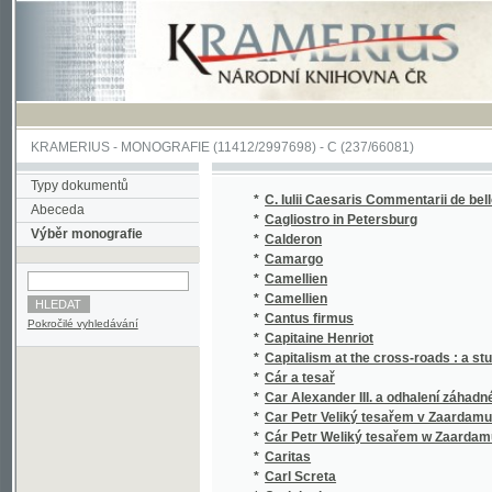
KRAMERIUS
-
MONOGRAFIE
(11412/2997698) -
C (237/66081)
Typy dokumentů
*
C. Iulii Caesaris Commentarii de bello Gallic
Abeceda
*
Cagliostro in Petersburg
Výběr monografie
*
Calderon
*
Camargo
*
Camellien
*
Camellien
*
Cantus firmus
Pokročilé vyhledávání
*
Capitaine Henriot
*
Capitalism at the cross-roads : a study of t
*
Cár a tesař
*
Car Alexander III. a odhalení záhadné smrti 
*
Car Petr Veliký tesařem v Zaardamu
*
Cár Petr Weliký tesařem w Zaardamu
*
Caritas
*
Carl Screta
*
Carlsbad
*
Carlsbad und seine Umgebungen
*
Carlsbad und Teplitz