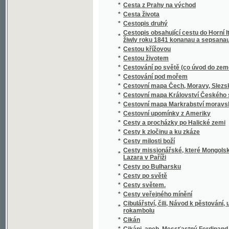
*
Cestovní mapa Království Českého s rozděl
*
Cestovní mapa Markrabství moravského a v
*
Cestovní upomínky z Ameriky
*
Cesty a procházky po Halické zemi
*
Cesty k zločinu a ku zkáze
*
Cesty milosti boží
Cesty missionářské, které Mongolskem, Tibe
*
Lazara v Paříži
*
Cesty po Bulharsku
*
Cesty po světě
*
Cesty světem.
*
Cesty veřejného mínění
Cibulářství, čili, Návod k pěstování, uchován
*
rokambolu
*
Cikán
*
Cikáni, aneb, Messťastný Ferdinand
*
Cikánka
*
Cikánská princezka a bratří z pekla
*
Cikánský Fricek
*
Církev a národ
*
Církev a společnost
*
Církev samospasitelná
*
Církev vítězná
*
Církevní dějiny české.
*
Církevní dějiny pro vyšší gymnasia a reálky
*
Církevní mapa arcibiskupství Pražského
*
Církevní mapa Biskupství brněnského
*
Církevní mapa biskupství Budějovického