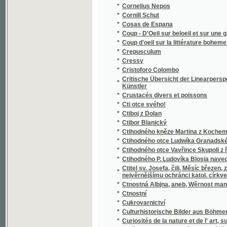
*
Ctnostná Albjna, aneb, Wěrnost manželská, 
*
Ctnostní
*
Cukrovarnictví
*
Culturhistorische Bilder aus Böhmen
*
Curiosités de la nature et de l' art, sur la vé
*
Cvičba v dokonalosti křesťanské, čili, O po
*
Cvičebná kniha jazyka německého pro prvou 
*
Cvičebná kniha jazyka řeckého pro česká g
*
Cvičebná kniha k vyučování v počtech pro ž
*
Cvičebná kniha k vyučování v počtech pro žák
*
Cvičebná kniha k vyučování v počtech pro ž
*
Cvičebná kniha ku překládání z jazyka čes
*
Cvičebná kniha ku překládání z jazyka české
*
Cvičební večery na hrazdě
*
Cvičební večery na koni na šíř
*
Cvičebnice jazyka německého pro nižší třídy
*
Cvičebný řád císařských-královských pěšíc
*
Cvičení hasičská, nářadí a zbroj
*
Cvičení mluvnická a pravopisná
*
Cvičení prostná
*
Cvičení s kuželi
*
Cvičení s tyčemi
*
Cvičení s tyčemi s přečetnými příklady
*
Cvičení v harmonisování a kontrapunktován
*
Cvičný řád pro cís. a kr. pěší vojska
Cwičenj o Užjwánj Zbraně, gegj částky, geg
*
w cjs. král wogsku
*
Cwičenj w mluwenj Gazykem Německým