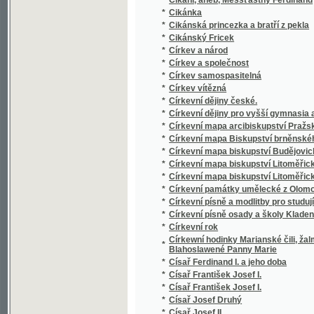
*
Církevní mapa biskupství Litoměřického
*
Církevní mapa biskupství Litoměřického
*
Církevní památky umělecké z Olomouce
*
Církevní písně a modlitby pro studující mlád
*
Církevní písně osady a školy Kladenské
*
Církevní rok
Církewní hodinky Marianské čili, žalmy a pí
*
Blahoslawené Panny Marie
*
Císař Ferdinand I. a jeho doba
*
Císař František Josef I.
*
Císař František Josef I.
*
Císař Josef Druhý
*
Císař Josef II
*
Císař Josef II. a nepřátelé světla
*
Císařovna Alžběta a krajkářka z Rudohoří
*
Císařovna Marie Teresie
*
Císařský patent z 8. dubna 1861
*
Cithara sanctorum
Citowé radosti u přjchodu do Pecky Geho Bis
*
...
*
Citowé školnj mládeže
*
Cizí slova ve slovanských řečech
*
Cizojazyčný Abecedník, čili, Vysvětlení ne
*
Cjsař Jozef Druhý
*
Cnosti v příkladech
*
Co babičky vypravovaly
*
Co dělat?
*
Co gsau odpustky?