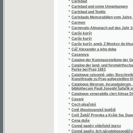
*
Carlsbads Memorabilien vom Jahre 1325 bi
*
Carmen
*
Carnevals-Almanach auf das Jahr 1830
*
Carův kurýr
*
Carův kurýr
*
Carův kurýr, aneb, Z Moskvy do Irkucka
*
Cář Alexander a jeho doba
*
Casanova
*
Catalog der Kunstausstellung der Gesellscha
Catalog der land- und forstwirthschaftlichen
*
Parke bei Prag 1883
Catalogue raisonné, oder, Beschreibendes Ve
*
Kunstfreude zu Prag aufgestellten Hoser'
Catalogus librorum, incunabulorum, codicu
*
bibliothecam Pauli Josephi Šafařík pertineb
*
Catalogus venerabilis cleri Almae Dioecesi
*
Cavani
*
Cech písařský
*
Celé jihoslovanské bojiště
*
Celý Žaltář Proroka a Krále Sw. Dawida w 
*
Cena duše
*
Cenné papíry vídeňské bursy
*
Cenné papíry, jich národohospodářský veře
Centrum securitatis, to jest: Hlubina bezpeč
*
blahoslavenství záleží
*
Céphalopodes
*
Céphalopodes siluriens de la Boheme
*
Céphalopodes siluriens de la Boheme