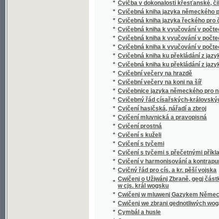
*
Cwičenj we zbrani gednotliwých wogáků, řad 
*
Cymbál a husle
*
Cypressen
*
Cypřiše
*
Cyrano de Bergerac
*
Cyril a Metoděj
*
Cyril, chudý čeledín
*
Cyrill
*
Cyrill
*
Cyrille et Méthode
*
Cýrkewnj pobožnost na Křižowé dny
*
Cytowé radosti při druhé zwlásstnj slawnost
Cyty radosti ke dni 19. dubna 1841 gakožto 
*
Ferdinanda V. ochrance národů swých od au
progewené
*
Czechja i czechowie przy końcu pierwszéj p