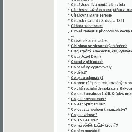
*
Co hrdlo ráčj, neb, 500 rozličných pokrmů, p
*
Co chtí socialní demokraté v Rakousku?
*
Co jest konstituce?, čili, Krátký, prostoná
*
Co jest socialismus?
*
Co jest Spiritismus?
*
Co jest zasnoubení k manželství?
*
Co jest zdravo?
*
Co jsou jesuité?
*
Co má věděti každý kreslíř?
*
Co nám nesvědčí
*
Co se nesluší
*
Co sluší a nesluší
*
Co stojí ozbrojený mír?
*
Co učil a co věřil Mistr Jan Hus?
*
Co ženy věděti mají
*
Co život dal
*
Co život opomíjí
*
Codex diplomaticus et epistolaris Moraviae
*
Codex epistolaris Johannis regis Bohemiae
*
Codex juris Bohemici
*
Codex juris Bohemici
*
Codex juris Bohemici.
*
Cola di Rienzi
*
Colomba
*
Colonies dans le bassin silurien de la Bohe
*
Columbus und seine Zeit
*
Comenius gallico - germanicus oder die Welt