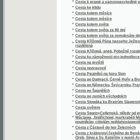
*
rozdělená
*
Cesta Křjžowá, aneb, Pobožné rozgjmánj o 
*
Cesta ku zámožnosti pro jednotlivce i celý 
*
Cesta na jeviště
*
Cesta nepravostí
*
Cesta Pautníků na horu Sion
*
Cesta po Dalmacii, Černé Hoře a Bosně
*
Cesta po Německu, Švýcarsku, Francii, Angli
*
Cesta po Španělích
*
Cesta po zemích východních
*
Cesta Slowáka ku Bratrům Slawenským na 
*
Cesta světem
Cesta Swato=Cellenská, někdy od wlastenc
*
Wáclawa, Jindřichowi, markraběti Morawsk
poutníkůw, ctitelům nejblahoslawenějssí R
*
Cesta z Čáslavě do hor Železných
Cesta z království českého do Benátek, odt
*
Oreb, Sinai a Sv. Kateřiny v pusté Arabii.
*
Cesta z Prahy na východ
*
Cesta života
*
Cestopis druhý
Cestopis obsahující cestu do Horní Italie a
*
žiwly roku 1841 konanau a sepsanau od Jan
*
Cestou křížovou
*
Cestou životem
*
Cestování po světě (co úvod do zeměpisu).
*
Cestování pod mořem
*
Cestovní mapa Čech, Moravy, Slezska, Rakou