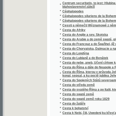
*
Cesstj a němečtj Wýznamowé z německého s
*
Cesta do Afriky
*
Cesta do Anglie a sev. Skotska
*
Cesta do Arabie a do země swaté, ginak Pale
*
Cesta do Francouz a do Špaňhel, jíž wykonal
*
Cesta do Chorvatska, Dalmacie a na Černou 
*
Cesta do Londýna
*
Cesta do Lublaně a do Benátek
*
Cesta do nebe, aneb, Učení církwe katolic
*
Cesta do Říma a dále do Neapole a Pompeje
Cesta do Říma, kterou v průvodu Jeho excel
*
konal, sepsal, a ku poctě jubilea Jeho exc
*
Cesta do Spojených Států severoamerický
*
Cesta do středu země
*
Cesta do svatého Říma a po Italii, kterouž r.
*
Cesta do swaté země
*
Cesta do swaté země roku 1829
*
Cesta do žaláře
*
Cesta k bohatství
*
Cesta k Nebi, čili, Uwedenj ku křesťanské d
*
Cesta k prawé a samospasytedlné wjře w B
*
Cesta ke klidu
*
Cesta kolem měsíce
*
Cesta kolem měsíce
*
Cesta kolem světa
*
Cesta kolem světa za 80 dní
*
Cesta kolem světa za osmdesáte dní
Cesta Křjžowá Pána nasseho Ježjsse Krista