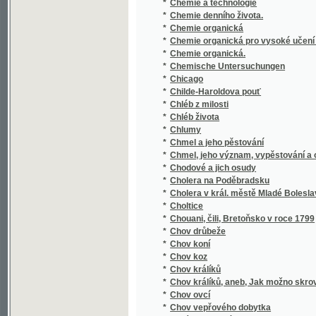
*
Chemie organická pro vysoké učení české
*
Chemie organická.
*
Chemische Untersuchungen
*
Chicago
*
Childe-Haroldova pouť
*
Chléb z milosti
*
Chléb života
*
Chlumy
*
Chmel a jeho pěstování
*
Chmel, jeho význam, vypěstování a ošetřov
*
Chodové a jich osudy
*
Cholera na Poděbradsku
*
Cholera v král. městě Mladé Boleslavi a v 
*
Choltice
*
Chouani, čili, Bretoňsko v roce 1799
*
Chov drůbeže
*
Chov koní
*
Chov koz
*
Chov králíků
*
Chov králíků, aneb, Jak možno skrovným pe
*
Chov ovcí
*
Chov vepřového dobytka
*
Chrám Gnjdský
*
Chrám nejsvětějšího Spasitele v Mor. Ostra
*
Chrám svaté Barbory v Hoře Kutné
*
Chrám Svato-Vítský a jeho dostavění
*
Chrámový zpěvník