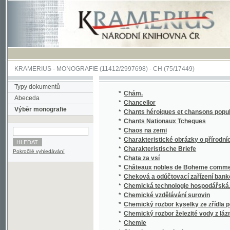
KRAMERIUS
-
MONOGRAFIE
(11412/2997698) -
CH (75/17449)
Typy dokumentů
*
Chám.
Abeceda
*
Chancellor
Výběr monografie
*
Chants héroiques et chansons populaires 
*
Chants Nationaux Tcheques
*
Chaos na zemi
*
Charakteristické obrázky o přírodních a ku
*
Charakteristische Briefe
Pokročilé vyhledávání
*
Chata za vsí
*
Châteaux nobles de Boheme comme siéges d'
*
Cheková a odúčtovací zařízení bankovní
*
Chemická technologie hospodářská.
*
Chemické vzdělávání surovin
*
Chemický rozbor kyselky ze zřídla poblíže 
*
Chemický rozbor železité vody z lázní v Os
*
Chemie
*
Chemie a technologie
*
Chemie denního života.
*
Chemie organická