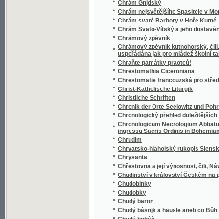
Chrámový zpěvník kutnohorský, čili, Sbírka p
*
uspořádána jak pro mládež školní tak i pro 
*
Chraňte památky praotců!
*
Chrestomathia Ciceroniana
*
Chrestomatie francouzská pro střední školy
*
Christ-Katholische Liturgik
*
Christliche Schriften
*
Chronik der Orte Seelowitz und Pohrlitz un
*
Chronologický přehled důležitějších dat děj
Chronologicum Necrologium Abbatum, et C
*
ingressu Sacris Ordinis in Bohemiam, aut Pr
*
Chrudim
*
Chrvatsko-hlaholský rukopis Sienský
*
Chrysanta
*
Chřestovna a její výnosnost, čili, Návod k p
*
Chudinství v království Českém na počátku X
*
Chudobinky
*
Chudobky
*
Chudý baron
*
Chudý básnjk a hausle aneb co Bůh činj, dob
*
Chudý boháč
*
Chudý bohatec
*
Chudý kejklíř
*
Chudý krejčí
*
Chudý kuchtjk
*
Chudým dětem
*
Chvalte Hospodina všickni lidé, chvalte jej 
*
Chvály Marianské