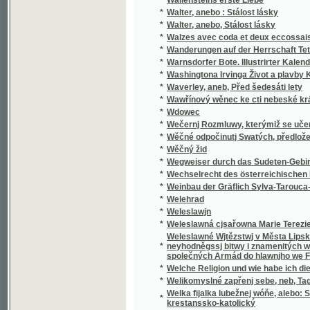
*
Walzes avec coda et deux eccossaises pour 
*
Wanderungen auf der Herrschaft Tetschen
*
Warnsdorfer Bote. Illustrirter Kalender für d
*
Washingtona Irvinga Život a plavby Krištof
*
Waverley, aneb, Před šedesáti lety
*
Wawřínový wěnec ke cti nebeské králowny
*
Wdowec
*
Wečernj Rozmluwy, kterýmiž se učenj cjrkw
*
Wěčné odpočinutj Swatých, předložené od R
*
Wěčný žid
*
Wegweiser durch das Sudeten-Gebirge
*
Wechselrecht des österreichischen Kaisers
*
Weinbau der Gräflich Sylva-Tarouca-Nostit
*
Welehrad
*
Weleslawjn
*
Weleslawná cjsařowna Marie Terezie a powěs
Weleslawné Wjtězstwj v Města Lipska w Sas
*
neyhodněgssj bitwy i znamenitých woganský
společných Armád do hlawnjho we Francauz
*
Welche Religion und wie habe ich dieselbe m
*
Welikomyslné zapřenj sebe, neb, Tagná lásk
Welka fijalka lubežnej wóňe, alebo: Sbierka
*
krestanssko-katolický
*
Welký Snář aneb: Wykladatel Snůw, podle kte
*
Welmi pěkná historie o hraběti Gindřichowi
Welmi utěssená historie o krásné Mageloně,
*
Petrowi, znamenitého hraběte z Prowincí sy
Welmi vžitečná k vtěsse Nemocných a Vmjr
*