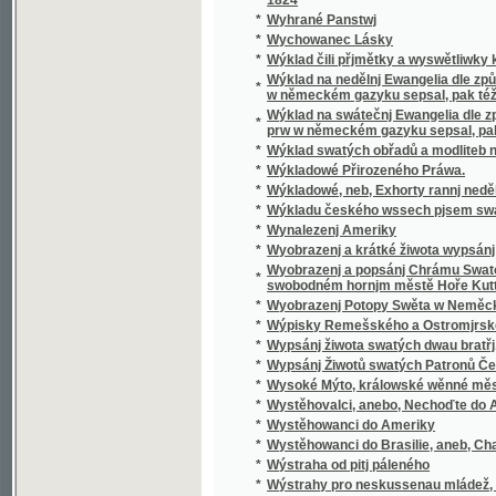
*
Wyobrazenj a krátké žiwota wypsánj oslawen
Wyobrazenj a popsánj Chrámu Swatobarbor
*
swobodném hornjm městě Hoře Kuttné, před č
*
Wyobrazenj Potopy Swěta w Neměckém gaz
*
Wýpisky Remešského a Ostromjrského Ew
*
Wypsánj žiwota swatých dwau bratřj, Biskup
*
Wypsánj Žiwotů swatých Patronů Českých, 
*
Wysoké Mýto, králowské wěnné město w Č
*
Wystěhovalci, anebo, Nechoďte do Ameriky, 
*
Wystěhowanci do Ameriky
*
Wystěhowanci do Brasilie, aneb, Chatrč u G
*
Wýstraha od pitj páleného
*
Wýstrahy pro neskussenau mládež, aneb: S
*
Wyswětlena přjslowj česká aneb wyobrazenj
*
Wýtah Cwikánj a Prawidel w uměnj zbranjm
Wýtah z německé mluwnice, aneb, Nápomocná
*
brzce a prawidelně se naučiti
*
Wýtah z prawidel k cwičenj cýs. král. pěchot
*
Wýtah z Řádu celnjho a státnjho monopolu 
*
Wýtah z Ustanowenj prwnj rakauské společn
Wýtah ze sstatutů (čili prawidel) prwnj rak
*
wyswětlenjm a bližssjm určenjm kolikerých
Wyučowánj w náboženstwj pro dospělegssj m
*
známosti náboženstwj ... rozssiřiti a upewniti
*
Wyzrazené tagemstwj
*
Wyzwědač
*
Wzájemnost we příkladech mezi Čechy, Mora
*
Wzdělánj člowěka, gaký býti má, aby mu dle 
*
Wzděláwající powídky