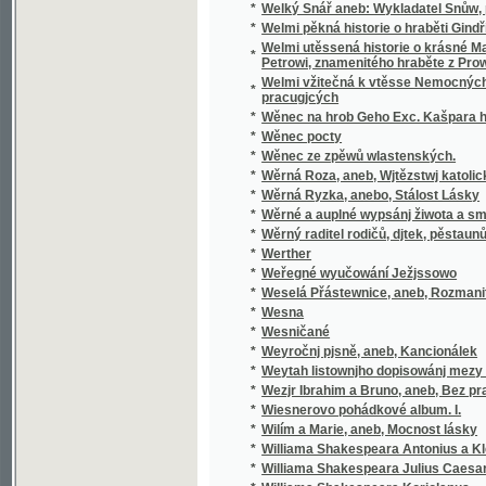
pracugjcých
*
Wěnec na hrob Geho Exc. Kašpara hraběte 
*
Wěnec pocty
*
Wěnec ze zpěwů wlastenských.
*
Wěrná Roza, aneb, Wjtězstwj katolického n
*
Wěrná Ryzka, anebo, Stálost Lásky
*
Wěrné a auplné wypsánj žiwota a smrti sw
*
Wěrný raditel rodičů, djtek, pěstaunů, a včite
*
Werther
*
Weřegné wyučowání Ježjssowo
*
Weselá Přástewnice, aneb, Rozmanité wypra
*
Wesna
*
Wesničané
*
Weyročnj pjsně, aneb, Kancionálek
*
Weytah listownjho dopisowánj mezy Řjms
*
Wezjr Ibrahim a Bruno, aneb, Bez prawé wjry
*
Wiesnerovo pohádkové album. I.
*
Wilím a Marie, aneb, Mocnost lásky
*
Williama Shakespeara Antonius a Kleopatra
*
Williama Shakespeara Julius Caesar
*
Williama Shakespeara Koriolanus
*
Williama Shakespeara Othello mouřenín be
*
Wina a newina
*
Wina a smír
*
Winterfreuden für Kinder von jeden Alter, we
*
Wíra, wlast a láska
*
Wirtschaftliche Gärtneren in freundschaftli
*
Wjtězstwj a odměna, nebo, Přjběhowé swat