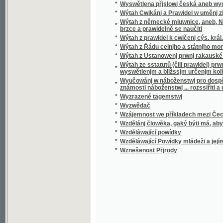
*
Wzděláwající Powídky mládeži a jejím přáte
*
Wznešenost Přjrody