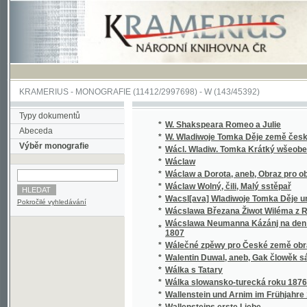
KRAMERIUS
-
MONOGRAFIE
(11412/2997698) -
W (143/45392)
Typy dokumentů
*
W. Shakspeara Romeo a Julie
Abeceda
*
W. Wladiwoje Tomka Děje země české
Výběr monografie
*
Wácl. Wladiw. Tomka Krátký wšeobecný děj
*
Wáclaw
*
Wáclaw a Dorota, aneb, Obraz pro obecný l
*
Wáclaw Wolný, čili, Malý sstěpař
*
Wacsl[ava] Wladiwoje Tomka Děje universit
Pokročilé vyhledávání
*
Wácslawa Březana Žiwot Wiléma z Rosenbe
Wácslawa Neumanna Kázánj na den Sw. Baro
*
1807
*
Wálečné zpěwy pro České země obrance
*
Walentin Duwal, aneb, Gak člowěk sám od se
*
Wálka s Tatary
*
Wálka slowansko-turecká roku 1876
*
Wallenstein und Arnim im Frühjahre 1632
*
Wallensteins erste Liebe
*
Walter, anebo : Stálost lásky
*
Walter, anebo, Stálost lásky