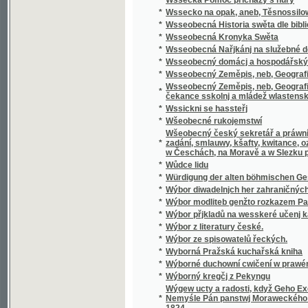
Wšeobecný český sekretář a práwní přítel, k
*
zadání, smlauwy, kšafty, kwitance, oznámení
w Česchách, na Moravě a w Slezku platných 
*
Wůdce lidu
*
Würdigung der alten böhmischen Geschicht
*
Wýbor diwadelnjch her zahraničných.
*
Wýbor modliteb genžto rozkazem Papežské s
*
Wýbor přjkladů na wesskeré učenj katolick
*
Wýbor z literatury české.
*
Wýbor ze spisowatelů řeckých.
*
Wyborná Pražská kuchařská kniha
*
Wýborné duchowní cwičení w prawém křes
*
Wýborný kregčj z Pekyngu
Wýgew ucty a radosti, když Geho Excellenc
*
Nemyśle Pán panstwj Moraweckého a hradu M
1824
*
Wyhrané Panstwj
*
Wychowanec Lásky
*
Wýklad čili přjmětky a wyswětliwky ku Sláw
Wýklad na nedělnj Ewangelia dle způsobu w
*
w německém gazyku sepsal, pak též w česst
Wýklad na swátečnj Ewangelia dle způsobu
*
prw w německém gazyku sepsal, pak též w č
*
Wýklad swatých obřadů a modliteb na křížo
*
Wýkladowé Přirozeného Práwa.
*
Wýkladowé, neb, Exhorty rannj nedělnj a ně
*
Wýkladu českého wssech pjsem swatých
*
Wynalezenj Ameriky