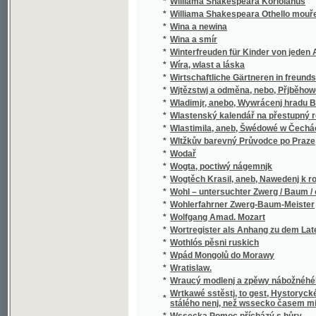
*
Wladimjr, anebo, Wywrácenj hradu Bukows
*
Wlastenský kalendář na přestupný rok
*
Wlastimila, aneb, Šwédowé w Čechách
*
Wltžkův barevný Průvodce po Praze
*
Wodař
*
Wogta, poctiwý nágemnjk
*
Wogtěch Krasil, aneb, Nawedenj k rozumné
*
Wohl – untersuchter Zwerg / Baum / oder Grü
*
Wohlerfahrner Zwerg-Baum-Meister
*
Wolfgang Amad. Mozart
*
Wortregister als Anhang zu dem Lateinisc
*
Wothlós pěsni ruskich
*
Wpád Mongolů do Morawy
*
Wratislaw.
*
Wraucý modlenj a zpěwy nábožnéhého lidu 
Wrtkawé sstěstj, to gest, Hystorycké rozgjm
*
stálého nenj, než wssecko časem migj
*
Wssecka Pomoc přícházý s hůry
*
Wssecko na opak, aneb, Těsnossilowa Aničk
*
Wsseobecná Historia swěta dle biblických 
*
Wsseobecná Kronyka Swěta
*
Wsseobecná Nařjkánj na služebné děwečky 
*
Wsseobecný domácj a hospodářský kalendá
*
Wsseobecný Zeměpis, neb, Geografia we tře
Wsseobecný Zeměpis, neb, Geografia we třec
*
čekance sskolnj a mládež wlastenskau
*
Wssickni se hassteřj
*
Wšeobecné rukojemstwí