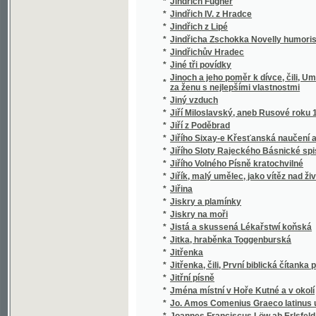
*
Jména místní v Hoře Kutné a v okolí
*
Jo. Amos Comenius Graeco latinus usui st
*
Joannes Franciscus Löw ab Erlsfeld
*
Joannis Amos Comenii Orbis pictus
*
Joannis Amos Comenii Orbis pictus
*
Joaquin Dyk, aneb, Dědictví Aztékův
*
Joh. Amos. Comenii Orbis sensualium pictus
*
Johana pasačka epnellská
*
Johann Dotzauer's Topographie der Stadt G
*
Johann Gottfried von Herder's älteste Urk
*
Johann Gottfried von Herder's Älteste Ur
*
Johann Gottfried von Herder's Älteste Ur
*
Johann Gottfried von Herder's Erläuterung
*
Johann Gottfried von Herder's Verstand und
*
Johann Ignaz Penkers Kritische Blicke in
Johann Quirin Jahn's, ..., Abhandlung über 
*
die Grundstoffe, die Farben, die Erhaltung 
*
Johannes Huss
*
Johannes Kepler
*
Johanneum, ústav pro vychování, vzdělání 
*
Johannita
*
Jolanta, aneb : obnowená důwěra
*
Jonatan Frok
*
Jos. Jiřího Stankovského Sólové výstupy, ž
*
Jos. Kaj. Tyl
*
Jos. Kaj. Tyl, jeho snažení a působení
*
Josafat syn Indického krále
*
Josef a bratří jeho