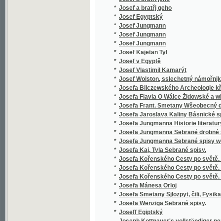
*
Jozeff Černoweský
*
Jozefka, anebo, Podiwné schledánj
*
Jsou-li duchové?
*
Jubilejní almanah českého učitelstva na Mo
*
Jubilejní kniha
*
Jubilejní Památník na oslavu čtyřicetiletého
*
Jubilejní výroční zpráva padesátiletého trv
*
Jubilejní výstava zemská království Českéh
*
Jubilejní zpráva Státní čs. průmyslové školy
*
Judiciorum saxonicorum per Moraviam sept. 
*
Judita
*
Jules Gerard, proslulý lvobijce
*
Julius a Pamfilius, nebo, Kráčejte ve světle,
*
Julius Caesar
*
Julius Caesar.
*
Junáci na Otavě
*
Junácké kresby černohorské.
*
Junácké kresby černohorské.
*
Junácké písně národa bulharského.
*
Junges Leben und Streben
*
Jurij Kozják, slovinský janičar
*
Justiniana ciesaře Ustanovenie a naučenie,