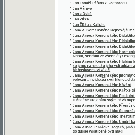
Krista, sebrána ze všech čtyr evangelistu a
Jana Amosa Komenského Hlubina bezpečnost
*
se jemu na všecku jeho vůli oddání a poddá
blahoslavenství záleží
Jana Amosa Komenského Informatorium školy
*
pobožní ... nejdražší svůj klénot, dítky své mil
*
Jana Amosa Komenského Kázání
*
Jana Amosa Komenského Krátké dějiny cír
Jana Amosa Komenského Poslední vůle, aneb,
*
i užitečné krajanům svým dává napomenutí
*
Jana Amosa Komenského Přemýšlování
*
Jana Amosa Komenského Sebrané spisy vy
*
Jana Amosa Komenského Theatrum universi
*
Jana Amosa Komenského Umění kazatelsk
Jana Arnda Zahrádka Ragská, plná křesťans
*
do dusse wsstjpené býti magj
*
Jana Bunyána cesta Křesťana Z města Zkáz
*
Jana Bunyana Cesta křesťana z města zkáz
*
Jana Ev. Kosiny Drobné spisy
*
Jana Havelky Vybrané spisy vychovatelské
*
Jana Jowiána Pontána Knihy o statečnosti 
*
Jana Kaprasa Sebrané rozpravy psycholog
Jana Kořjnka, welebného kněze z Towaryšstw
*
Kuttnohorské
*
Jana Ladislawa Pyrkera Perly poswátné
*
Jana Lepaře Všeobecný dějepis k potřebě 
*
Jana Miltona Ztracený rág
*
Jana Pravoslava Koubka Sebrané spisy ver
*
Jana Slawomíra Tomíčka Děje anglické zem