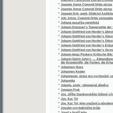
*
Josef a bratřj geho
*
Josef Egyptský
*
Josef Jungmann
*
Josef Jungmann
*
Josef Jungmann
*
Josef Kajetan Tyl
*
Josef v Egyptě
*
Josef Vlastimil Kamarýt
*
Josef Wolston, sslechetný námořnjk
*
Josefa Bilczewského Archeologie křesťansk
*
Josefa Flavia O Wálce Židowské a wlastní ži
*
Josefa Frant. Smetany Wšeobecný dějepis 
*
Josefa Jaroslava Kaliny Básnické spisy
*
Josefa Jungmanna Historie literatury české
*
Josefa Jungmanna Sebrané drobné spisy
*
Josefa Jungmanna Sebrané spisy weršem i
*
Josefa Kaj. Tyla Sebrané spisy.
*
Josefa Kořenského Cesty po světě. Plavba 
*
Josefa Kořenského Cesty po světě. Z Číny ok
*
Josefa Kořenského Cesty po světě. Žapons
*
Josefa Mánesa Orloj
*
Josefa Smetany Sjlozpyt, čili, Fysika
*
Josefa Wenziga Sebrané spisy.
*
Joseff Egiptský
Joseph Kottnauer's vollständiger neuer prage
*
gesellschaftlichen Lebens
*
Jošt z Rosenberka a jeho doba