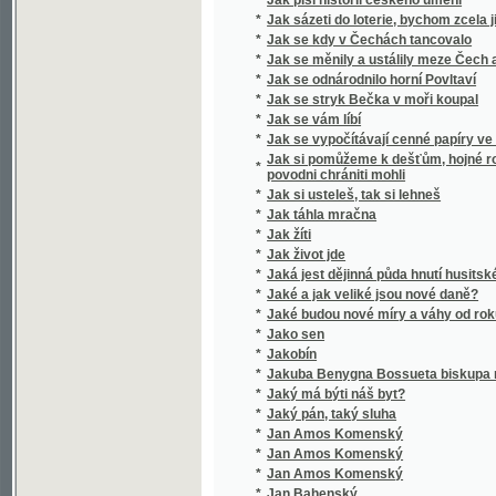
*
Jak se stryk Bečka v moři koupal
*
Jak se vám líbí
*
Jak se vypočítávají cenné papíry ve Vídeň
Jak si pomůžeme k dešťům, hojné rose, chtí
*
povodni chrániti mohli
*
Jak si usteleš, tak si lehneš
*
Jak táhla mračna
*
Jak žíti
*
Jak život jde
*
Jaká jest dějinná půda hnutí husitského?
*
Jaké a jak veliké jsou nové daně?
*
Jaké budou nové míry a váhy od roku 1876
*
Jako sen
*
Jakobín
*
Jakuba Benygna Bossueta biskupa meldens
*
Jaký má býti náš byt?
*
Jaký pán, taký sluha
*
Jan Amos Komenský
*
Jan Amos Komenský
*
Jan Amos Komenský
*
Jan Bahenský
*
Jan Bohomysl
Jan Brázda, sedlák ze Zlámané Lhoty, v půtc
*
dopisy o přeukrutné učenosti kandidáta filo
nejnovějším spisu "Ježíš a jeho poměr ku k
*
Jan Dominik Larrey
*
Jan Gutenberg, wynálezce knihtiskařstwj
*
Jan Heiling
*
Jan Hodějovský z Hodějova