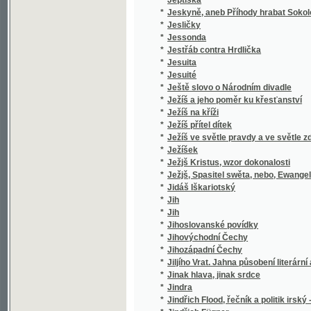
*
Jihozápadní Čechy
*
Jiljího Vrat. Jahna působení literární a politi
*
Jinak hlava, jinak srdce
*
Jindra
*
Jindřich Flood, řečník a politik irský - 1732-9
*
Jindřich Fügner
*
Jindřich IV. z Hradce
*
Jindřich z Lipé
*
Jindřicha Zschokka Novelly humoristické
*
Jindřichův Hradec
*
Jiné tři povídky
Jinoch a jeho poměr k dívce, čili, Umění, kt
*
za ženu s nejlepšími vlastnostmi
*
Jiný vzduch
*
Jiří Miloslavský, aneb Rusové roku 1612.
*
Jiří z Poděbrad
*
Jiřího Sixay-e Křesťanská naučení a modlit
*
Jiřího Sloty Rajeckého Básnické spisy
*
Jiřího Volného Písně kratochvilné
*
Jiřík, malý umělec, jako vítěz nad životem
*
Jiřina
*
Jiskry a plamínky
*
Jiskry na moři
*
Jistá a skussená Lékařstwí koňská
*
Jitka, hraběnka Toggenburská
*
Jitřenka
*
Jitřenka, čili, První biblická čítanka pro útlo
*
Jitřní písně