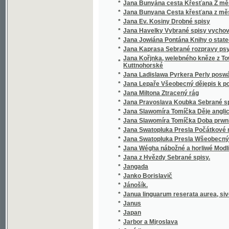
*
Jana Slawomíra Tomíčka Doba prwního člowě
*
Jana Swatopluka Presla Počátkové rostlino
*
Jana Swatopluka Presla Wšeobecný rostlinopis,
*
Jana Wégha nábožné a horliwé Modlitby pro
*
Jana z Hvězdy Sebrané spisy.
*
Jangada
*
Janko Borislavič
*
Jánošík.
*
Janua linguarum reserata aurea, sive semin
*
Janus
*
Japan
*
Jarbor a Mjroslava
*
Jaré listy
*
Jaré mládí
*
Jarmila
*
Jarní bouře
*
Jarní bouře
*
Jarní květy
*
Jarní ohlasy
*
Jarní vody
*
Jaro
*
Jarohněw z Hrádku.
*
Jaromíra Radimská
*
Jaromjr
*
Jaromjrowa prwnj Knjha ke Čtenj
*
Jaronka, kněžna Kokořinská
*
Jaroslav