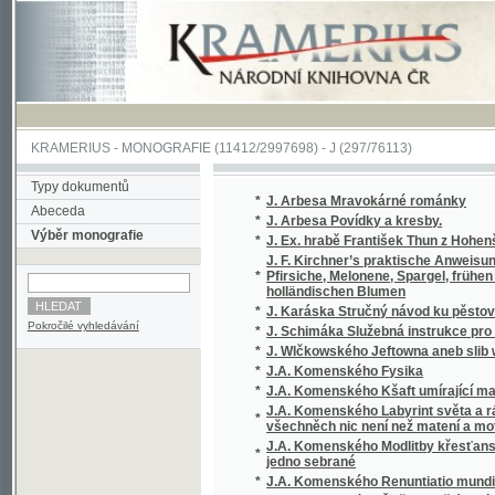
KRAMERIUS
-
MONOGRAFIE
(11412/2997698) -
J (297/76113)
Typy dokumentů
*
J. Arbesa Mravokárné románky
Abeceda
*
J. Arbesa Povídky a kresby.
Výběr monografie
*
J. Ex. hrabě František Thun z Hohenšteina, c
J. F. Kirchner’s praktische Anweisung zur 
*
Pfirsiche, Melonene, Spargel, frühen Erdbe
holländischen Blumen
*
J. Karáska Stručný návod ku pěstování květi
Pokročilé vyhledávání
*
J. Schimáka Služebná instrukce pro úředníky
*
J. Wlčkowského Jeftowna aneb slib wéwody
*
J.A. Komenského Fysika
*
J.A. Komenského Kšaft umírající matky Jed
J.A. Komenského Labyrint světa a ráj srdce,
*
všechněch nic není než matení a motání, ...
J.A. Komenského Modlitby křesťanské, totiž
*
jedno sebrané
*
J.A. Komenského Renuntiatio mundi, to jest
*
J.A. Komenského Řeč o vzdělávaní vtipu, mlu
*
J.B. Malého Sebrané Báchorky a powěsti ná
*
J.C. Andersena vybrané pohádky, povídky a 