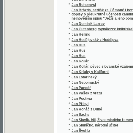
*
Jan Hus
*
Jan Hus
*
Jan Hus
*
Jan Kollár
*
Jan Kollár, pěvec slovanské vzájemnosti
*
Jan Krátký v Kalifornii
*
Jan Lotarinský
*
Jan Nepomucký
*
Jan Pancéř
*
Jan Pašek z Vratu
*
Jan Poctiwa
*
Jan Přibyl
*
Jan Roháč z Dubé
*
Jan Sachs
*
Jan Slavík, čili, Život mladého řemeslníka
*
Jan Sluníčko, národní učitel
*
Jan Švehla
*
Jan Tomáš Pěšina z Čechorodu
*
Jan Výrava
*
Jan z Dubé
*
Jan Žižka
*
Jan Žižka z Kalichu
*
Jana A. Komenského Nejnovější metoda ja
*
Jana Amosa Komenského Didaktika
*
Jana Amosa Komenského Didaktika, to jest
*
Jana Amosa Komenského Didaktika, to jest
Jana Amosa Komenského Harmonie, aneb, Roz
*