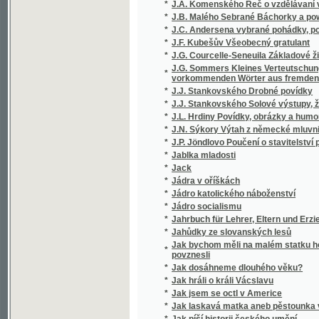
*
J.F. Kubešův Všeobecný gratulant
*
J.G. Courcelle-Seneuila Základové živnostni
J.G. Sommers Kleines Verteutschungswörterb
*
vorkommenden Wörter aus fremden Sprachen
*
J.J. Stankovského Drobné povídky
*
J.J. Stankovského Solové výstupy, žerty a
*
J.L. Hrdiny Povídky, obrázky a humoresky
*
J.N. Sýkory Výtah z německé mluvnice
*
J.P. Jöndlovo Poučení o stavitelství pozemn
*
Jablka mladosti
*
Jack
*
Jádra v oříškách
*
Jádro katolického náboženství
*
Jádro socialismu
*
Jahrbuch für Lehrer, Eltern und Erzieher
*
Jahůdky ze slovanských lesů
Jak bychom měli na malém statku hospodařit
*
povznesli
*
Jak dosáhneme dlouhého věku?
*
Jak hráli o králi Vácslavu
*
Jak jsem se octl v Americe
*
Jak laskavá matka aneb pěstounka vychováv
*
Jak píší historii českého umění
*
Jak sázeti do loterie, bychom zcela jistě vyhr
*
Jak se kdy v Čechách tancovalo
*
Jak se měnily a ustálily meze Čech a Rakou
*
Jak se odnárodnilo horní Povltaví