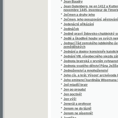
*
Její mladší bratr
*
Jen po proudu!
*
Jen poctivě!
*
Jen výš!
*
Jenerál a profesor
*
Jenom ne do lázní!
*
Jenom ne písemně!
*
Jeptiška
*
Jeskyně, aneb Příhody hrabat Sokolowskýc
*
Jesličky
*
Jessonda
*
Jestřáb contra Hrdlička
*
Jesuita
*
Jesuité
*
Ještě slovo o Národním divadle
*
Ježíš a jeho poměr ku křesťanství
*
Ježíš na kříži
*
Ježíš přítel dítek
*
Ježíš ve světle pravdy a ve světle zdravéh
*
Ježíšek
*
Ježjš Kristus, wzor dokonalosti
*
Ježjš, Spasitel swěta, nebo, Ewangelia swa
*
Jidáš Iškariotský
*
Jih
*
Jih
*
Jihoslovanské povídky
*
Jihovýchodní Čechy