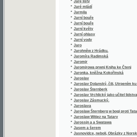
*
Jaroslav Dolanský, čili, Utrpením ku blahu
*
Jaroslav Šternberk
*
Jaroslav Vrchlický jako učitel lidstva
*
Jaroslav Zásmucký.
*
Jaroslava
*
Jaroslaw Šternberg w bogi proti Tatarům
*
Jaroslaw Witiez na Tatary
*
Jarossjn a a Swatawa
*
Jasem a šerem
*
Jasnovidce, neboli, Obrázky z Norska
*
Jean Baudry
Jean Gutenberg, ne en 1412 a Kuttenberg en 
*
novembre 1445, inventeur de l'imprimerie 
*
Ječmen a druhy jeho
*
Ječmen, jeho posuzování, pěstování a zušl
*
Jedenácté přikázání
*
Jedináček
*
Jedině pravý židovsko-chaldejský snář
*
Jedlé a škodlivé houby ve svých nejdůležitě
Jednací řád zemského jubilejního úvěrního f
*
zemědělských
*
Jednání a dopisy konsistoře katolické i utrak
*
Jednání VIII. všeobecného sjezdu záloženské
*
Jednota bratrská v prvním vyhnanství
*
Jednota svatého dětství Pána Ježíše a dítk
*
Jednoženství a mnohoženství
*
Jeho cís. a král. Výsosť arcivévoda Karel L
*
Jeho eminencí kardinála Wisemana Fabiola, 