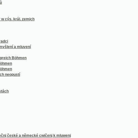
 a mluvení
 Böhmen
ustí
ské a německé cwičenj k mluwenj
bližnj