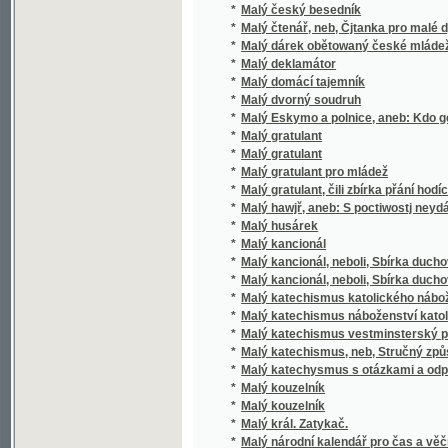
*
Malý gratulant, čili zbírka přání hodících se m
*
Malý hawjř, aneb: S poctiwostj neydál dogde
*
Malý husárek
*
Malý kancionál
*
Malý kancionál, neboli, Sbírka duchovních z
*
Malý kancionál, neboli, Sbírka duchovních z
*
Malý katechismus katolického náboženství
*
Malý katechismus náboženství katolického 
*
Malý katechismus vestminsterský pro vyuč
*
Malý katechismus, neb, Stručný způsob vyu
*
Malý katechysmus s otázkami a odpowědmi 
*
Malý kouzelník
*
Malý kouzelník
*
Malý král. Zatykač.
*
Malý národní kalendář pro čas a věčnost na o
*
Malý Pjsař, čili, Praktické nawedenj k prwo
*
Malý Pražský kalendář
*
Malý průvodce pražský
*
Malý Richelieu na prvním potýkání
*
Malý Robinson
*
Malý rostlinář, čili, Popsání a vyobrazení ně
*
Malý sběratel brouků
*
Malý schematismus, čili, Seznam ulic a nám
*
Malý slovník kapesní jazyka českého i něm
*
Malý trubač
*
Malý veselý kalendář obrázkový na obyčejn
*
Malý vesmír