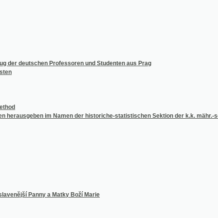
deutschen Professoren und Studenten aus Prag
geben im Namen der historiche-statistischen Sektion der k.k. mähr.-schl. Gesellschaf
ší Panny a Matky Boží Marie
ých domácnostech jídla rozličného druhu jednoduchá i oupravnější, masitá i postní lacin