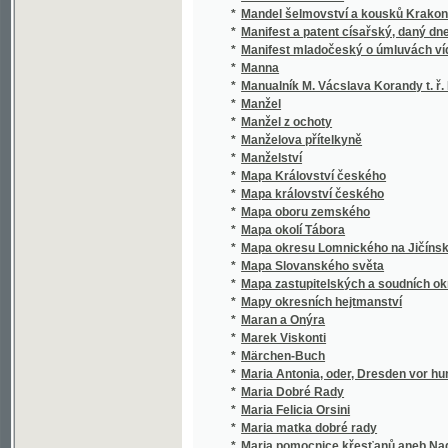
*
Mapa zastupitelských a soudních okresů Kr.V
*
Mapy okresních hejtmanství
*
Maran a Onýra
*
Marek Viskonti
*
Märchen-Buch
*
Maria Antonia, oder, Dresden vor hundert J
*
Maria Dobré Rady
*
Maria Felicia Orsini
*
Maria matka dobré rady
*
Maria pomocnice křesťanů aneb Nadpřirozen
*
Maria v starém zákoně předpověděna a pře
*
Mariae Verkündigung von Rembrandt
*
Mariana
*
Marianischer Tugendspiegel
*
Marianské čtenj pro lid katolický
*
Marianské dítko
*
Marica
*
Marie
*
Marie a Flora
*
Marie Calderonová
*
Marie Červinková-Riegrová
*
Marie Potocká
*
Marie Riegrová rodem Palacká
*
Marie Stuartovna
*
Marie Šťastná
*
Marie Terezie
*
Marie, dcera pluku