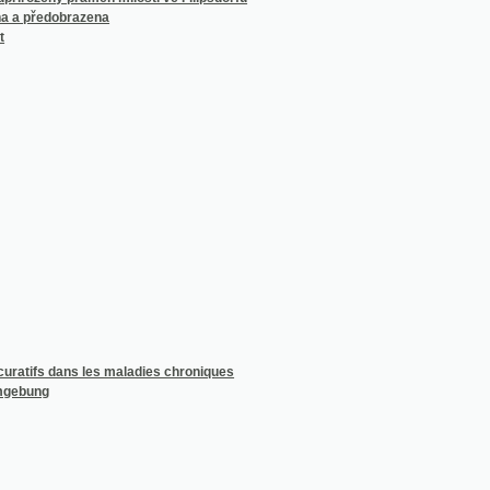
 dans les maladies chroniques
g
aře Zápisky, které sobě samému snesl
í
depsané Lélius
lu knihy patery
 Prag
rt