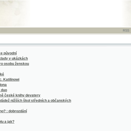
RSS
-
TISK
-
NÁP
dní
 ukázkách
bu ženskou
nowi
é knihy devatery
ižších škol středních a občanských
obrozdání
?