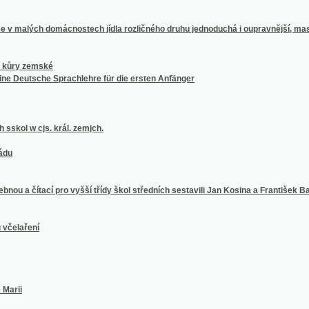
zemské
sche Sprachlehre für die ersten Anfänger
 cjs. král. zemjch.
ítací pro vyšší třídy škol středních sestavili Jan Kosina a František Bartoš
ení
král. zemjch