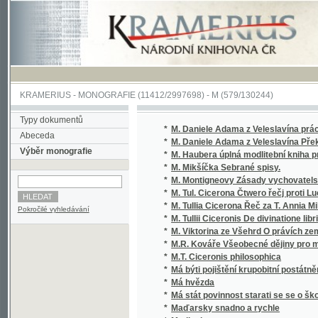
KRAMERIUS
-
MONOGRAFIE
(11412/2997698) -
M (579/130244)
Typy dokumentů
*
M. Daniele Adama z Veleslavína práce půvo
Abeceda
*
M. Daniele Adama z Veleslavína Překlady v
Výběr monografie
*
M. Haubera úplná modlitební kniha pro oso
*
M. Mikšíčka Sebrané spisy.
*
M. Montigneovy Zásady vychovatelské
*
M. Tul. Cicerona Čtwero řečj proti Luc. Katili
*
M. Tullia Cicerona Řeč za T. Annia Milona
Pokročilé vyhledávání
*
M. Tullii Ciceronis De divinatione libri duo
*
M. Viktorina ze Všehrd O právích země česk
*
M.R. Kováře Všeobecné dějiny pro mládež n
*
M.T. Ciceronis philosophica
*
Má býti pojištění krupobitní postátněno? : d
*
Má hvězda
*
Má stát povinnost starati se se o školu a jak
*
Maďarsky snadno a rychle
*
Madlenka
*
Maehrische Volkstrachten
*
Mág