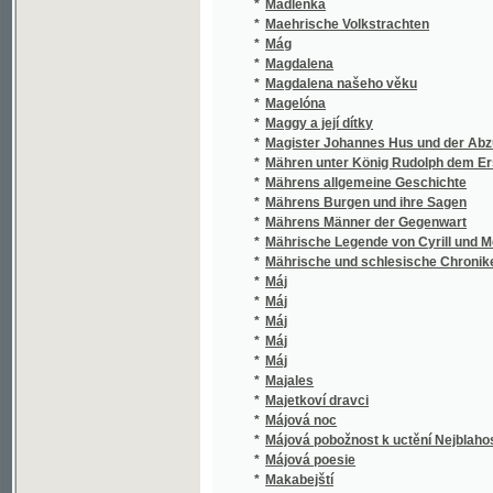
*
Magdalena
*
Magdalena našeho věku
*
Magelóna
*
Maggy a její dítky
*
Magister Johannes Hus und der Abzug der 
*
Mähren unter König Rudolph dem Ersten
*
Mährens allgemeine Geschichte
*
Mährens Burgen und ihre Sagen
*
Mährens Männer der Gegenwart
*
Mährische Legende von Cyrill und Method
*
Mährische und schlesische Chroniken heraus
*
Máj
*
Máj
*
Máj
*
Máj
*
Máj
*
Majales
*
Majetkoví dravci
*
Májová noc
*
Májová pobožnost k uctění Nejblahoslaveněj
*
Májová poesie
*
Makabejští
*
Makbeth
*
Malá diwadla pro okresy domácj
*
Mala Domácí kuchařka, čili, Kterak se v mal
*
Malá Fadetka
*
Malá finanční věda