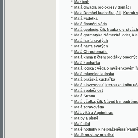
*
Malá geologie, čili, Nauka o vrstvách kůry 
*
Malá gramatyka Německá, oder, Kleine Deut
*
Malá harfa svatých
*
Malá harfa svatých
*
Malá Chrestomatie
*
Malá kniha k čtenj pro žáky obecných sskol w
*
Malá kuchařka
*
Malá logika : věda o myšlenkovém řádu
*
Malá mluvnice latinská
*
Malá pražská kuchařka
*
Malá slovesnosť, kterou za knihu učebnou a č
*
Malá společnost
*
Malá Strana.
*
Malá včelka, čili, Návod k moudrému včelař
*
Malá zdravověda
*
Málaviká a Agnimitras
*
Malby a písně
*
Malé děti
*
Malé hodinky k nejblaženějssí Panně Marii
*
Ma-lé no-vi-ny pro dě-ti
*
Malé okolnosti znamenitých výsledků
*
Malé povídky
*
Malé Povídky pro městské školy
*
Malé Powjdačky pro městské sskoly w cýs. 
*
Malebné cesty po Čechách
*
Malebné cesty po Čechách
*
Malebné cesty po Praze.
*
Malebný průvodce po Jindřichově Hradci