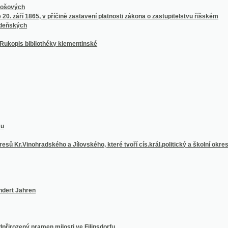
inohradského a Jílovského, které tvoří cís.král.politický a školní okres Král.Vinohrad
ahren
ý pramen milosti ve Filipsdorfu
dobrazena