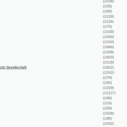
(1/128)
(1/116)
(1/75)
(1/100)
(1/340)
(1/104)
(1/948)
(1/208)
(1/820)
(1/128)
t
(1/622)
(1/242)
(1/78)
(1/55)
(1/329)
(1/1127)
(1/96)
(1/16)
(1/56)
(1/538)
(1/96)
(1/432)
(1/100)
(1/131)
ě a chutně připravovati mají
(1/110)
(1/268)
(1/330)