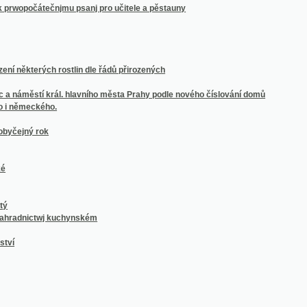
nictwj kuchynském
h
í 1865, v příčině zastavení platnosti zákona o zastupitelstvu říšském
ch
 bibliothéky klementinské