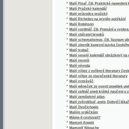
*
Malý vévoda
*
Malý výbor z veškeré literatury české
*
Malý výbor ze staročeské literatury
*
Malý vyprávěč
*
Malý wěneček ze ssesti powjdek uwitý
*
Malý zelinář aneb krátké naučenj o zahrad
*
Malý zeměpisný atlas
*
Malý zvěrolékař, aneb, Dobytčí lékařství
*
Malý živočichopis
*
Malým srdéčkům
*
Máme-li cestovati?
*
Mamzel Angott
*
Mamzelľ Nitouche
*
Mandel šelmovství a kousků Krakonošovýc
*
Manifest a patent císařský, daný dne 20. zář
*
Manifest mladočeský o úmluvách vídeňský
*
Manna
*
Manualník M. Vácslava Korandy t. ř. Rukopis
*
Manžel
*
Manžel z ochoty
*
Manželova přítelkyně
*
Manželství
*
Mapa Království českého
*
Mapa království českého
*
Mapa oboru zemského
*
Mapa okolí Tábora
*
Mapa okresu Lomnického na Jičínsku
*
Mapa Slovanského světa