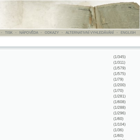
OVĚDA
-
ODKAZY
-
ALTERNATIVNÍ VYHLEDÁVÁNÍ
-
ENGLISH
(1/345)
(1/311)
(1/579)
(1/575)
(1/79)
(1/200)
(1/70)
(1/281)
(1/608)
(1/288)
(1/296)
(1/60)
(1/104)
(1/36)
(1/60)
(1/236)
(1/35)
(1/68)