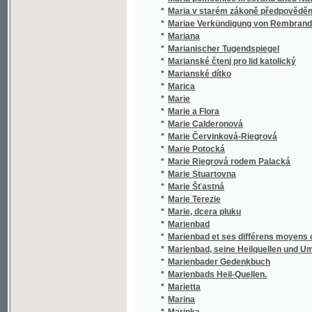
*
Marienbad
*
Marienbad et ses différens moyens curatifs
*
Marienbad, seine Heilquellen und Umgebun
*
Marienbader Gedenkbuch
*
Marienbads Heil-Quellen.
*
Marietta
*
Marina
*
Marinka
*
Márinka
*
Márinka
*
Marino Marinelli, aneb, Krvavá svatba
*
Marka Aurelia Antonina řjmského samowlad
*
Marka Tullia Cicerona Kato starší, čili, O stář
*
Marka Tullia Cicerona Knihy o přátelstwj na
*
Marka Tullia Cicerona O nejvyšším dobru a z
*
Marka Tullia Ciceróna Spisy filosofické
*
Marktordnung für die königliche Hauptstadt
*
Markvart z Vartemberka
*
Markytánka
*
Markýz Villemer
*
Markýza podvodnice
*
Markýza s trojím srdcem
*
Marnosti
*
Marnotratnice
*
Marnotratnjk, anebo, Gaký žiwot, takowá sm
*
Marnotratný syn
*
Marta, nebo, Trh v Richmondu