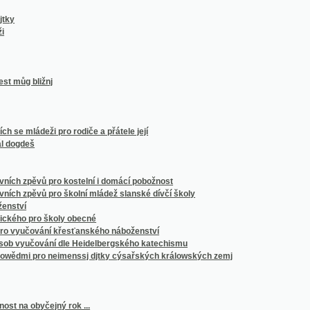
ládeži pro rodiče a přátele její
š
pěvů pro kostelní i domácí pobožnost
pěvů pro školní mládež slanské dívčí školy
pro školy obecné
ování křesťanského náboženství
čování dle Heidelbergského katechismu
pro neimenssj djtky cýsařských králowských zemj
byčejný rok ...
počátečnjmu psanj pro učitele a pěstauny
kterých rostlin dle řádů přirozených
ěstí král. hlavního města Prahy podle nového číslování domů
eckého.
ý rok