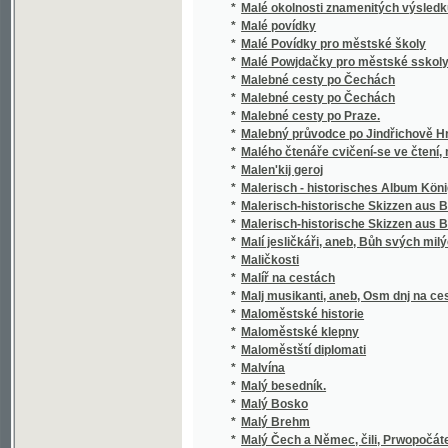
*
Malého čtenáře cvičení-se ve čtení, myšlení
*
Malen'kij geroj
*
Malerisch - historisches Album Königreich
*
Malerisch-historische Skizzen aus Böhmen
*
Malerisch-historische Skizzen aus Böhmen
*
Malí jesličkáři, aneb, Bůh svých milých neop
*
Maličkosti
*
Malíř na cestách
*
Malj musikanti, aneb, Osm dnj na cestách
*
Maloměstské historie
*
Maloměstské klepny
*
Maloměstští diplomati
*
Malvína
*
Malý besedník.
*
Malý Bosko
*
Malý Brehm
*
Malý Čech a Němec, čili, Prwopočátečnj če
*
Malý český besedník
*
Malý čtenář, neb, Čjtanka pro malé djtky
*
Malý dárek obětowaný české mládeži
*
Malý deklamátor
*
Malý domácí tajemník
*
Malý dvorný soudruh
*
Malý Eskymo a polnice, aneb: Kdo gest můg 
*
Malý gratulant
*
Malý gratulant
*
Malý gratulant pro mládež