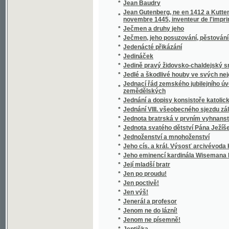
*
Její mladší bratr
*
Jen po proudu!
*
Jen poctivě!
*
Jen výš!
*
Jenerál a profesor
*
Jenom ne do lázní!
*
Jenom ne písemně!
*
Jeptiška
*
Jeskyně, aneb Příhody hrabat Sokolowskýc
*
Jesličky
*
Jessonda
*
Jestřáb contra Hrdlička
*
Jesuita
*
Jesuité
*
Ještě slovo o Národním divadle
*
Ježíš a jeho poměr ku křesťanství
*
Ježíš na kříži
*
Ježíš přítel dítek
*
Ježíš ve světle pravdy a ve světle zdravéh
*
Ježíšek
*
Ježjš Kristus, wzor dokonalosti
*
Ježjš, Spasitel swěta, nebo, Ewangelia swa
*
Jidáš Iškariotský
*
Jih
*
Jih
*
Jihoslovanské povídky
*
Jihovýchodní Čechy