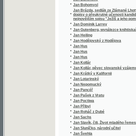
*
Jan Hus
*
Jan Hus
*
Jan Hus
*
Jan Kollár
*
Jan Kollár, pěvec slovanské vzájemnosti
*
Jan Krátký v Kalifornii
*
Jan Lotarinský
*
Jan Nepomucký
*
Jan Pancéř
*
Jan Pašek z Vratu
*
Jan Poctiwa
*
Jan Přibyl
*
Jan Roháč z Dubé
*
Jan Sachs
*
Jan Slavík, čili, Život mladého řemeslníka
*
Jan Sluníčko, národní učitel
*
Jan Švehla
*
Jan Tomáš Pěšina z Čechorodu
*
Jan Výrava
*
Jan z Dubé
*
Jan Žižka
*
Jan Žižka z Kalichu
*
Jana A. Komenského Nejnovější metoda ja
*
Jana Amosa Komenského Didaktika
*
Jana Amosa Komenského Didaktika, to jest
*
Jana Amosa Komenského Didaktika, to jest
Jana Amosa Komenského Harmonie, aneb, Roz
*