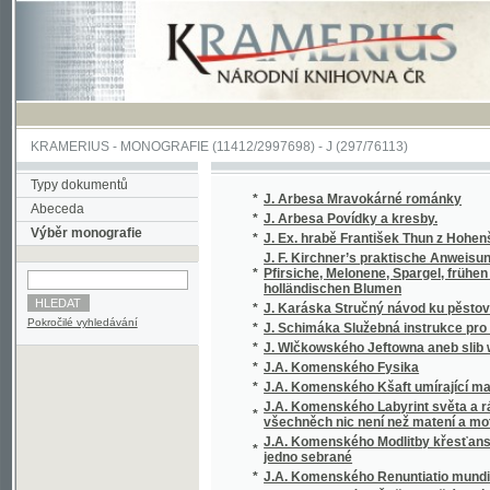
KRAMERIUS
-
MONOGRAFIE
(11412/2997698) -
J (297/76113)
Typy dokumentů
*
J. Arbesa Mravokárné románky
Abeceda
*
J. Arbesa Povídky a kresby.
Výběr monografie
*
J. Ex. hrabě František Thun z Hohenšteina, c
J. F. Kirchner’s praktische Anweisung zur 
*
Pfirsiche, Melonene, Spargel, frühen Erdbe
holländischen Blumen
*
J. Karáska Stručný návod ku pěstování květi
Pokročilé vyhledávání
*
J. Schimáka Služebná instrukce pro úředníky
*
J. Wlčkowského Jeftowna aneb slib wéwody
*
J.A. Komenského Fysika
*
J.A. Komenského Kšaft umírající matky Jed
J.A. Komenského Labyrint světa a ráj srdce,
*
všechněch nic není než matení a motání, ...
J.A. Komenského Modlitby křesťanské, totiž
*
jedno sebrané
*
J.A. Komenského Renuntiatio mundi, to jest
*
J.A. Komenského Řeč o vzdělávaní vtipu, mlu
*
J.B. Malého Sebrané Báchorky a powěsti ná
*
J.C. Andersena vybrané pohádky, povídky a 