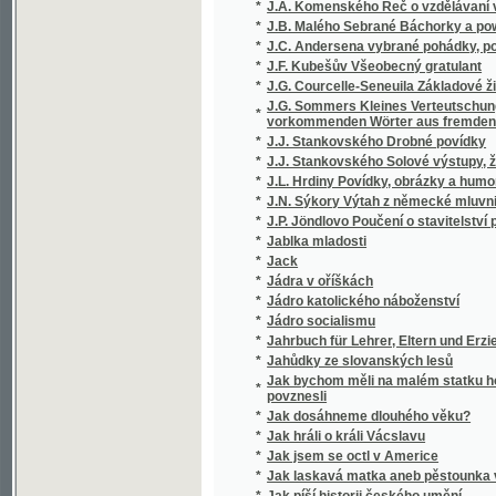
*
J.F. Kubešův Všeobecný gratulant
*
J.G. Courcelle-Seneuila Základové živnostni
J.G. Sommers Kleines Verteutschungswörterb
*
vorkommenden Wörter aus fremden Sprachen
*
J.J. Stankovského Drobné povídky
*
J.J. Stankovského Solové výstupy, žerty a
*
J.L. Hrdiny Povídky, obrázky a humoresky
*
J.N. Sýkory Výtah z německé mluvnice
*
J.P. Jöndlovo Poučení o stavitelství pozemn
*
Jablka mladosti
*
Jack
*
Jádra v oříškách
*
Jádro katolického náboženství
*
Jádro socialismu
*
Jahrbuch für Lehrer, Eltern und Erzieher
*
Jahůdky ze slovanských lesů
Jak bychom měli na malém statku hospodařit
*
povznesli
*
Jak dosáhneme dlouhého věku?
*
Jak hráli o králi Vácslavu
*
Jak jsem se octl v Americe
*
Jak laskavá matka aneb pěstounka vychováv
*
Jak píší historii českého umění
*
Jak sázeti do loterie, bychom zcela jistě vyhr
*
Jak se kdy v Čechách tancovalo
*
Jak se měnily a ustálily meze Čech a Rakou
*
Jak se odnárodnilo horní Povltaví