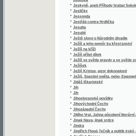
*
Jihozápadní Čechy
*
Jiljího Vrat. Jahna působení literární a politi
*
Jinak hlava, jinak srdce
*
Jindra
*
Jindřich Flood, řečník a politik irský - 1732-9
*
Jindřich Fügner
*
Jindřich IV. z Hradce
*
Jindřich z Lipé
*
Jindřicha Zschokka Novelly humoristické
*
Jindřichův Hradec
*
Jiné tři povídky
Jinoch a jeho poměr k dívce, čili, Umění, kt
*
za ženu s nejlepšími vlastnostmi
*
Jiný vzduch
*
Jiří Miloslavský, aneb Rusové roku 1612.
*
Jiří z Poděbrad
*
Jiřího Sixay-e Křesťanská naučení a modlit
*
Jiřího Sloty Rajeckého Básnické spisy
*
Jiřího Volného Písně kratochvilné
*
Jiřík, malý umělec, jako vítěz nad životem
*
Jiřina
*
Jiskry a plamínky
*
Jiskry na moři
*
Jistá a skussená Lékařstwí koňská
*
Jitka, hraběnka Toggenburská
*
Jitřenka
*
Jitřenka, čili, První biblická čítanka pro útlo
*
Jitřní písně