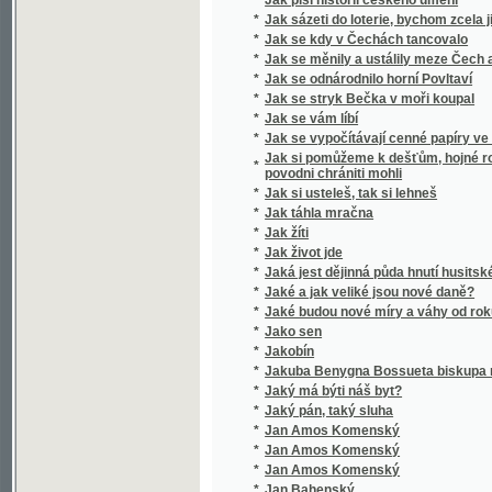
*
Jak se stryk Bečka v moři koupal
*
Jak se vám líbí
*
Jak se vypočítávají cenné papíry ve Vídeň
Jak si pomůžeme k dešťům, hojné rose, chtí
*
povodni chrániti mohli
*
Jak si usteleš, tak si lehneš
*
Jak táhla mračna
*
Jak žíti
*
Jak život jde
*
Jaká jest dějinná půda hnutí husitského?
*
Jaké a jak veliké jsou nové daně?
*
Jaké budou nové míry a váhy od roku 1876
*
Jako sen
*
Jakobín
*
Jakuba Benygna Bossueta biskupa meldens
*
Jaký má býti náš byt?
*
Jaký pán, taký sluha
*
Jan Amos Komenský
*
Jan Amos Komenský
*
Jan Amos Komenský
*
Jan Bahenský
*
Jan Bohomysl
Jan Brázda, sedlák ze Zlámané Lhoty, v půtc
*
dopisy o přeukrutné učenosti kandidáta filo
nejnovějším spisu "Ježíš a jeho poměr ku k
*
Jan Dominik Larrey
*
Jan Gutenberg, wynálezce knihtiskařstwj
*
Jan Heiling
*
Jan Hodějovský z Hodějova