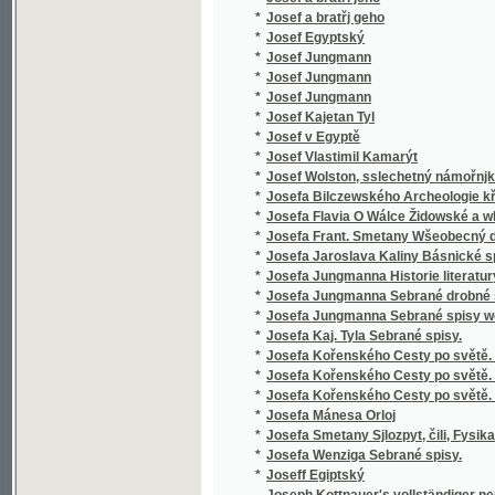
*
Jozeff Černoweský
*
Jozefka, anebo, Podiwné schledánj
*
Jsou-li duchové?
*
Jubilejní almanah českého učitelstva na Mo
*
Jubilejní kniha
*
Jubilejní Památník na oslavu čtyřicetiletého
*
Jubilejní výroční zpráva padesátiletého trv
*
Jubilejní výstava zemská království Českéh
*
Jubilejní zpráva Státní čs. průmyslové školy
*
Judiciorum saxonicorum per Moraviam sept. 
*
Judita
*
Jules Gerard, proslulý lvobijce
*
Julius a Pamfilius, nebo, Kráčejte ve světle,
*
Julius Caesar
*
Julius Caesar.
*
Junáci na Otavě
*
Junácké kresby černohorské.
*
Junácké kresby černohorské.
*
Junácké písně národa bulharského.
*
Junges Leben und Streben
*
Jurij Kozják, slovinský janičar
*
Justiniana ciesaře Ustanovenie a naučenie,