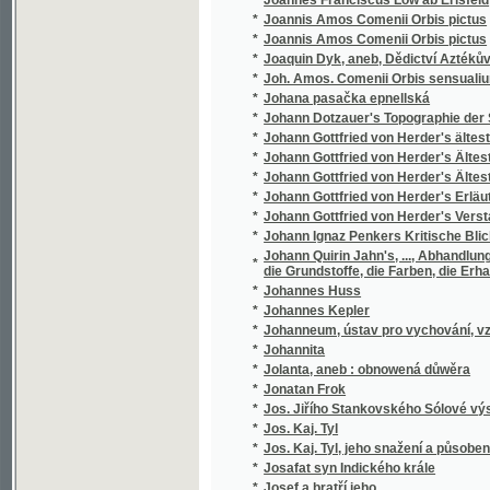
*
Josef a bratřj geho
*
Josef Egyptský
*
Josef Jungmann
*
Josef Jungmann
*
Josef Jungmann
*
Josef Kajetan Tyl
*
Josef v Egyptě
*
Josef Vlastimil Kamarýt
*
Josef Wolston, sslechetný námořnjk
*
Josefa Bilczewského Archeologie křesťansk
*
Josefa Flavia O Wálce Židowské a wlastní ži
*
Josefa Frant. Smetany Wšeobecný dějepis 
*
Josefa Jaroslava Kaliny Básnické spisy
*
Josefa Jungmanna Historie literatury české
*
Josefa Jungmanna Sebrané drobné spisy
*
Josefa Jungmanna Sebrané spisy weršem i
*
Josefa Kaj. Tyla Sebrané spisy.
*
Josefa Kořenského Cesty po světě. Plavba 
*
Josefa Kořenského Cesty po světě. Z Číny ok
*
Josefa Kořenského Cesty po světě. Žapons
*
Josefa Mánesa Orloj
*
Josefa Smetany Sjlozpyt, čili, Fysika
*
Josefa Wenziga Sebrané spisy.
*
Joseff Egiptský
Joseph Kottnauer's vollständiger neuer prage
*
gesellschaftlichen Lebens
*
Jošt z Rosenberka a jeho doba