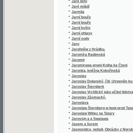
*
Jaroslav Dolanský, čili, Utrpením ku blahu
*
Jaroslav Šternberk
*
Jaroslav Vrchlický jako učitel lidstva
*
Jaroslav Zásmucký.
*
Jaroslava
*
Jaroslaw Šternberg w bogi proti Tatarům
*
Jaroslaw Witiez na Tatary
*
Jarossjn a a Swatawa
*
Jasem a šerem
*
Jasnovidce, neboli, Obrázky z Norska
*
Jean Baudry
Jean Gutenberg, ne en 1412 a Kuttenberg en 
*
novembre 1445, inventeur de l'imprimerie 
*
Ječmen a druhy jeho
*
Ječmen, jeho posuzování, pěstování a zušl
*
Jedenácté přikázání
*
Jedináček
*
Jedině pravý židovsko-chaldejský snář
*
Jedlé a škodlivé houby ve svých nejdůležitě
Jednací řád zemského jubilejního úvěrního f
*
zemědělských
*
Jednání a dopisy konsistoře katolické i utrak
*
Jednání VIII. všeobecného sjezdu záloženské
*
Jednota bratrská v prvním vyhnanství
*
Jednota svatého dětství Pána Ježíše a dítk
*
Jednoženství a mnohoženství
*
Jeho cís. a král. Výsosť arcivévoda Karel L
*
Jeho eminencí kardinála Wisemana Fabiola, 