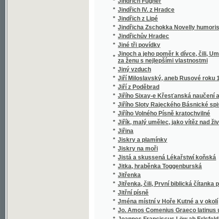
*
Jména místní v Hoře Kutné a v okolí
*
Jo. Amos Comenius Graeco latinus usui st
*
Joannes Franciscus Löw ab Erlsfeld
*
Joannis Amos Comenii Orbis pictus
*
Joannis Amos Comenii Orbis pictus
*
Joaquin Dyk, aneb, Dědictví Aztékův
*
Joh. Amos. Comenii Orbis sensualium pictus
*
Johana pasačka epnellská
*
Johann Dotzauer's Topographie der Stadt G
*
Johann Gottfried von Herder's älteste Urk
*
Johann Gottfried von Herder's Älteste Ur
*
Johann Gottfried von Herder's Älteste Ur
*
Johann Gottfried von Herder's Erläuterung
*
Johann Gottfried von Herder's Verstand und
*
Johann Ignaz Penkers Kritische Blicke in
Johann Quirin Jahn's, ..., Abhandlung über 
*
die Grundstoffe, die Farben, die Erhaltung 
*
Johannes Huss
*
Johannes Kepler
*
Johanneum, ústav pro vychování, vzdělání 
*
Johannita
*
Jolanta, aneb : obnowená důwěra
*
Jonatan Frok
*
Jos. Jiřího Stankovského Sólové výstupy, ž
*
Jos. Kaj. Tyl
*
Jos. Kaj. Tyl, jeho snažení a působení
*
Josafat syn Indického krále
*
Josef a bratří jeho