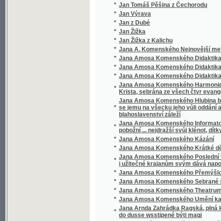
Krista, sebrána ze všech čtyr evangelistu a
Jana Amosa Komenského Hlubina bezpečnost
*
se jemu na všecku jeho vůli oddání a poddá
blahoslavenství záleží
Jana Amosa Komenského Informatorium školy
*
pobožní ... nejdražší svůj klénot, dítky své mil
*
Jana Amosa Komenského Kázání
*
Jana Amosa Komenského Krátké dějiny cír
Jana Amosa Komenského Poslední vůle, aneb,
*
i užitečné krajanům svým dává napomenutí
*
Jana Amosa Komenského Přemýšlování
*
Jana Amosa Komenského Sebrané spisy vy
*
Jana Amosa Komenského Theatrum universi
*
Jana Amosa Komenského Umění kazatelsk
Jana Arnda Zahrádka Ragská, plná křesťans
*
do dusse wsstjpené býti magj
*
Jana Bunyána cesta Křesťana Z města Zkáz
*
Jana Bunyana Cesta křesťana z města zkáz
*
Jana Ev. Kosiny Drobné spisy
*
Jana Havelky Vybrané spisy vychovatelské
*
Jana Jowiána Pontána Knihy o statečnosti 
*
Jana Kaprasa Sebrané rozpravy psycholog
Jana Kořjnka, welebného kněze z Towaryšstw
*
Kuttnohorské
*
Jana Ladislawa Pyrkera Perly poswátné
*
Jana Lepaře Všeobecný dějepis k potřebě 
*
Jana Miltona Ztracený rág
*
Jana Pravoslava Koubka Sebrané spisy ver
*
Jana Slawomíra Tomíčka Děje anglické zem