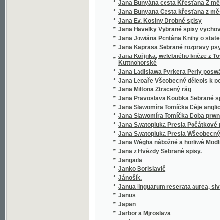
*
Jana Slawomíra Tomíčka Doba prwního člowě
*
Jana Swatopluka Presla Počátkové rostlino
*
Jana Swatopluka Presla Wšeobecný rostlinopis,
*
Jana Wégha nábožné a horliwé Modlitby pro
*
Jana z Hvězdy Sebrané spisy.
*
Jangada
*
Janko Borislavič
*
Jánošík.
*
Janua linguarum reserata aurea, sive semin
*
Janus
*
Japan
*
Jarbor a Mjroslava
*
Jaré listy
*
Jaré mládí
*
Jarmila
*
Jarní bouře
*
Jarní bouře
*
Jarní květy
*
Jarní ohlasy
*
Jarní vody
*
Jaro
*
Jarohněw z Hrádku.
*
Jaromíra Radimská
*
Jaromjr
*
Jaromjrowa prwnj Knjha ke Čtenj
*
Jaronka, kněžna Kokořinská
*
Jaroslav