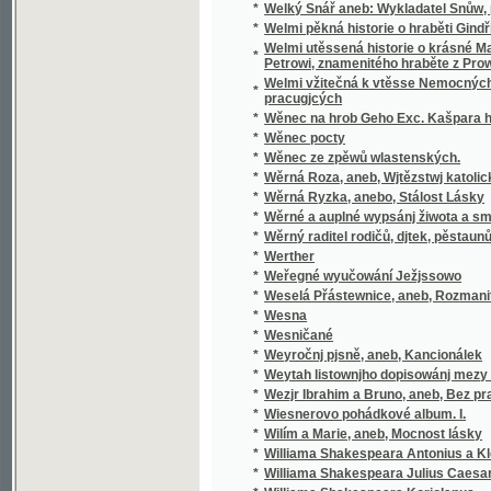
pracugjcých
*
Wěnec na hrob Geho Exc. Kašpara hraběte 
*
Wěnec pocty
*
Wěnec ze zpěwů wlastenských.
*
Wěrná Roza, aneb, Wjtězstwj katolického n
*
Wěrná Ryzka, anebo, Stálost Lásky
*
Wěrné a auplné wypsánj žiwota a smrti sw
*
Wěrný raditel rodičů, djtek, pěstaunů, a včite
*
Werther
*
Weřegné wyučowání Ježjssowo
*
Weselá Přástewnice, aneb, Rozmanité wypra
*
Wesna
*
Wesničané
*
Weyročnj pjsně, aneb, Kancionálek
*
Weytah listownjho dopisowánj mezy Řjms
*
Wezjr Ibrahim a Bruno, aneb, Bez prawé wjry
*
Wiesnerovo pohádkové album. I.
*
Wilím a Marie, aneb, Mocnost lásky
*
Williama Shakespeara Antonius a Kleopatra
*
Williama Shakespeara Julius Caesar
*
Williama Shakespeara Koriolanus
*
Williama Shakespeara Othello mouřenín be
*
Wina a newina
*
Wina a smír
*
Winterfreuden für Kinder von jeden Alter, we
*
Wíra, wlast a láska
*
Wirtschaftliche Gärtneren in freundschaftli
*
Wjtězstwj a odměna, nebo, Přjběhowé swat