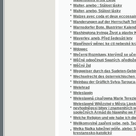
*
Walzes avec coda et deux eccossaises pour 
*
Wanderungen auf der Herrschaft Tetschen
*
Warnsdorfer Bote. Illustrirter Kalender für d
*
Washingtona Irvinga Život a plavby Krištof
*
Waverley, aneb, Před šedesáti lety
*
Wawřínový wěnec ke cti nebeské králowny
*
Wdowec
*
Wečernj Rozmluwy, kterýmiž se učenj cjrkw
*
Wěčné odpočinutj Swatých, předložené od R
*
Wěčný žid
*
Wegweiser durch das Sudeten-Gebirge
*
Wechselrecht des österreichischen Kaisers
*
Weinbau der Gräflich Sylva-Tarouca-Nostit
*
Welehrad
*
Weleslawjn
*
Weleslawná cjsařowna Marie Terezie a powěs
Weleslawné Wjtězstwj v Města Lipska w Sas
*
neyhodněgssj bitwy i znamenitých woganský
společných Armád do hlawnjho we Francauz
*
Welche Religion und wie habe ich dieselbe m
*
Welikomyslné zapřenj sebe, neb, Tagná lásk
Welka fijalka lubežnej wóňe, alebo: Sbierka
*
krestanssko-katolický
*
Welký Snář aneb: Wykladatel Snůw, podle kte
*
Welmi pěkná historie o hraběti Gindřichowi
Welmi utěssená historie o krásné Mageloně,
*
Petrowi, znamenitého hraběte z Prowincí sy
Welmi vžitečná k vtěsse Nemocných a Vmjr
*