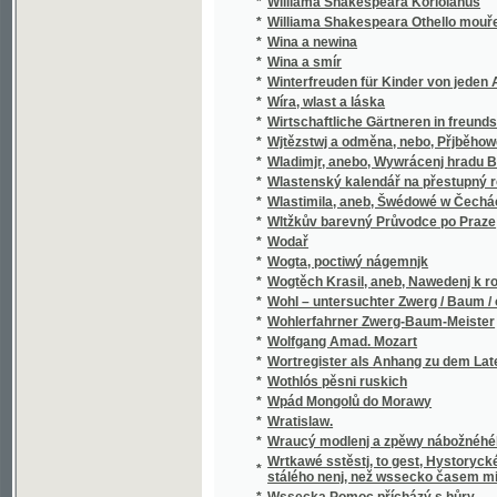
*
Wladimjr, anebo, Wywrácenj hradu Bukows
*
Wlastenský kalendář na přestupný rok
*
Wlastimila, aneb, Šwédowé w Čechách
*
Wltžkův barevný Průvodce po Praze
*
Wodař
*
Wogta, poctiwý nágemnjk
*
Wogtěch Krasil, aneb, Nawedenj k rozumné
*
Wohl – untersuchter Zwerg / Baum / oder Grü
*
Wohlerfahrner Zwerg-Baum-Meister
*
Wolfgang Amad. Mozart
*
Wortregister als Anhang zu dem Lateinisc
*
Wothlós pěsni ruskich
*
Wpád Mongolů do Morawy
*
Wratislaw.
*
Wraucý modlenj a zpěwy nábožnéhého lidu 
Wrtkawé sstěstj, to gest, Hystorycké rozgjm
*
stálého nenj, než wssecko časem migj
*
Wssecka Pomoc přícházý s hůry
*
Wssecko na opak, aneb, Těsnossilowa Aničk
*
Wsseobecná Historia swěta dle biblických 
*
Wsseobecná Kronyka Swěta
*
Wsseobecná Nařjkánj na služebné děwečky 
*
Wsseobecný domácj a hospodářský kalendá
*
Wsseobecný Zeměpis, neb, Geografia we tře
Wsseobecný Zeměpis, neb, Geografia we třec
*
čekance sskolnj a mládež wlastenskau
*
Wssickni se hassteřj
*
Wšeobecné rukojemstwí