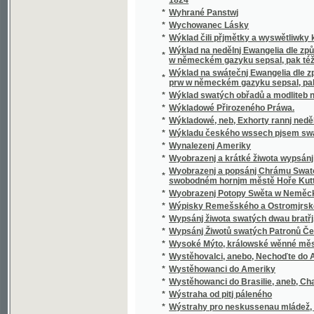
*
Wyobrazenj a krátké žiwota wypsánj oslawen
Wyobrazenj a popsánj Chrámu Swatobarbor
*
swobodném hornjm městě Hoře Kuttné, před č
*
Wyobrazenj Potopy Swěta w Neměckém gaz
*
Wýpisky Remešského a Ostromjrského Ew
*
Wypsánj žiwota swatých dwau bratřj, Biskup
*
Wypsánj Žiwotů swatých Patronů Českých, 
*
Wysoké Mýto, králowské wěnné město w Č
*
Wystěhovalci, anebo, Nechoďte do Ameriky, 
*
Wystěhowanci do Ameriky
*
Wystěhowanci do Brasilie, aneb, Chatrč u G
*
Wýstraha od pitj páleného
*
Wýstrahy pro neskussenau mládež, aneb: S
*
Wyswětlena přjslowj česká aneb wyobrazenj
*
Wýtah Cwikánj a Prawidel w uměnj zbranjm
Wýtah z německé mluwnice, aneb, Nápomocná
*
brzce a prawidelně se naučiti
*
Wýtah z prawidel k cwičenj cýs. král. pěchot
*
Wýtah z Řádu celnjho a státnjho monopolu 
*
Wýtah z Ustanowenj prwnj rakauské společn
Wýtah ze sstatutů (čili prawidel) prwnj rak
*
wyswětlenjm a bližssjm určenjm kolikerých
Wyučowánj w náboženstwj pro dospělegssj m
*
známosti náboženstwj ... rozssiřiti a upewniti
*
Wyzrazené tagemstwj
*
Wyzwědač
*
Wzájemnost we příkladech mezi Čechy, Mora
*
Wzdělánj člowěka, gaký býti má, aby mu dle 
*
Wzděláwající powídky