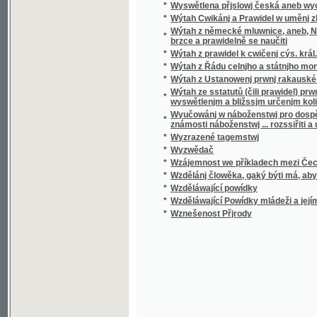
*
Wzděláwající Powídky mládeži a jejím přáte
*
Wznešenost Přjrody