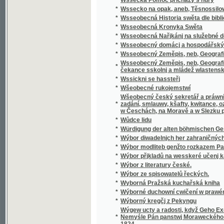
Wšeobecný český sekretář a práwní přítel, k
*
zadání, smlauwy, kšafty, kwitance, oznámení
w Česchách, na Moravě a w Slezku platných 
*
Wůdce lidu
*
Würdigung der alten böhmischen Geschicht
*
Wýbor diwadelnjch her zahraničných.
*
Wýbor modliteb genžto rozkazem Papežské s
*
Wýbor přjkladů na wesskeré učenj katolick
*
Wýbor z literatury české.
*
Wýbor ze spisowatelů řeckých.
*
Wyborná Pražská kuchařská kniha
*
Wýborné duchowní cwičení w prawém křes
*
Wýborný kregčj z Pekyngu
Wýgew ucty a radosti, když Geho Excellenc
*
Nemyśle Pán panstwj Moraweckého a hradu M
1824
*
Wyhrané Panstwj
*
Wychowanec Lásky
*
Wýklad čili přjmětky a wyswětliwky ku Sláw
Wýklad na nedělnj Ewangelia dle způsobu w
*
w německém gazyku sepsal, pak též w česst
Wýklad na swátečnj Ewangelia dle způsobu
*
prw w německém gazyku sepsal, pak též w č
*
Wýklad swatých obřadů a modliteb na křížo
*
Wýkladowé Přirozeného Práwa.
*
Wýkladowé, neb, Exhorty rannj nedělnj a ně
*
Wýkladu českého wssech pjsem swatých
*
Wynalezenj Ameriky