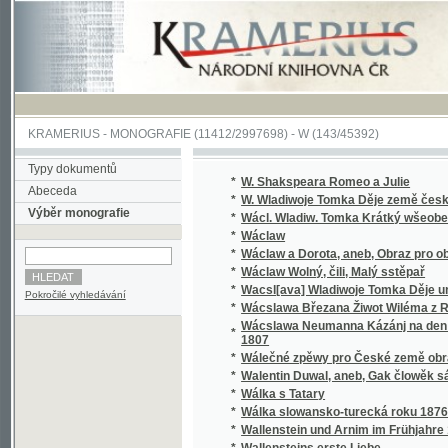
KRAMERIUS
-
MONOGRAFIE
(11412/2997698) -
W (143/45392)
Typy dokumentů
*
W. Shakspeara Romeo a Julie
Abeceda
*
W. Wladiwoje Tomka Děje země české
Výběr monografie
*
Wácl. Wladiw. Tomka Krátký wšeobecný děj
*
Wáclaw
*
Wáclaw a Dorota, aneb, Obraz pro obecný l
*
Wáclaw Wolný, čili, Malý sstěpař
*
Wacsl[ava] Wladiwoje Tomka Děje universit
Pokročilé vyhledávání
*
Wácslawa Březana Žiwot Wiléma z Rosenbe
Wácslawa Neumanna Kázánj na den Sw. Baro
*
1807
*
Wálečné zpěwy pro České země obrance
*
Walentin Duwal, aneb, Gak člowěk sám od se
*
Wálka s Tatary
*
Wálka slowansko-turecká roku 1876
*
Wallenstein und Arnim im Frühjahre 1632
*
Wallensteins erste Liebe
*
Walter, anebo : Stálost lásky
*
Walter, anebo, Stálost lásky