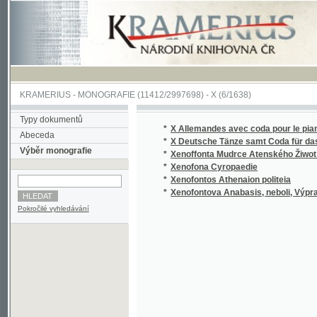
KRAMERIUS
-
MONOGRAFIE
(11412/2997698) -
X (6/1638)
Typy dokumentů
*
X Allemandes avec coda pour le piano=forte
Abeceda
*
X Deutsche Tänze samt Coda für das Piano
Výběr monografie
*
Xenoffonta Mudrce Atenského Žiwot a Skut
*
Xenofona Cyropaedie
*
Xenofontos Athenaion politeia
*
Xenofontova Anabasis, neboli, Výprava Kyr
Pokročilé vyhledávání