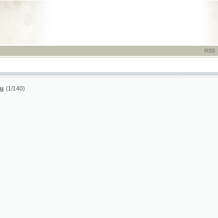
RSS
-
TISK
-
NÁP
0)