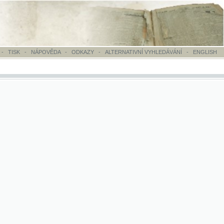
OVĚDA
-
ODKAZY
-
ALTERNATIVNÍ VYHLEDÁVÁNÍ
-
ENGLISH