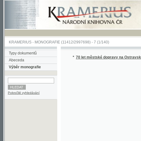
KRAMERIUS
-
MONOGRAFIE
(11412/2997698) -
7 (1/140)
Typy dokumentů
*
70 let městské dopravy na Ostravsku
(1/14
Abeceda
Výběr monografie
Pokročilé vyhledávání