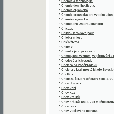
*
Chemie organická pro vysoké učení české
*
Chemie organická.
*
Chemische Untersuchungen
*
Chicago
*
Childe-Haroldova pouť
*
Chléb z milosti
*
Chléb života
*
Chlumy
*
Chmel a jeho pěstování
*
Chmel, jeho význam, vypěstování a ošetřov
*
Chodové a jich osudy
*
Cholera na Poděbradsku
*
Cholera v král. městě Mladé Boleslavi a v 
*
Choltice
*
Chouani, čili, Bretoňsko v roce 1799
*
Chov drůbeže
*
Chov koní
*
Chov koz
*
Chov králíků
*
Chov králíků, aneb, Jak možno skrovným pe
*
Chov ovcí
*
Chov vepřového dobytka
*
Chrám Gnjdský
*
Chrám nejsvětějšího Spasitele v Mor. Ostra
*
Chrám svaté Barbory v Hoře Kutné
*
Chrám Svato-Vítský a jeho dostavění
*
Chrámový zpěvník