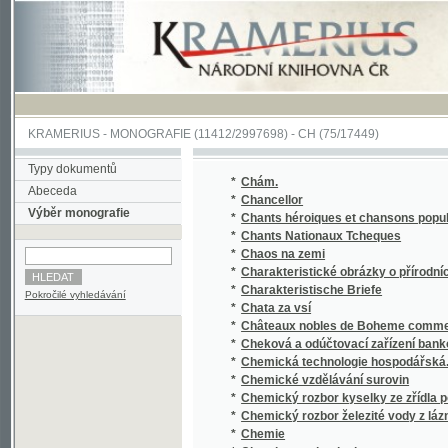
KRAMERIUS
-
MONOGRAFIE
(11412/2997698) -
CH (75/17449)
Typy dokumentů
*
Chám.
Abeceda
*
Chancellor
Výběr monografie
*
Chants héroiques et chansons populaires 
*
Chants Nationaux Tcheques
*
Chaos na zemi
*
Charakteristické obrázky o přírodních a ku
*
Charakteristische Briefe
Pokročilé vyhledávání
*
Chata za vsí
*
Châteaux nobles de Boheme comme siéges d'
*
Cheková a odúčtovací zařízení bankovní
*
Chemická technologie hospodářská.
*
Chemické vzdělávání surovin
*
Chemický rozbor kyselky ze zřídla poblíže 
*
Chemický rozbor železité vody z lázní v Os
*
Chemie
*
Chemie a technologie
*
Chemie denního života.
*
Chemie organická