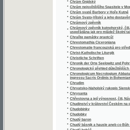
Chrámový zpěvník kutnohorský, čili, Sbírka p
*
uspořádána jak pro mládež školní tak i pro 
*
Chraňte památky praotců!
*
Chrestomathia Ciceroniana
*
Chrestomatie francouzská pro střední školy
*
Christ-Katholische Liturgik
*
Christliche Schriften
*
Chronik der Orte Seelowitz und Pohrlitz un
*
Chronologický přehled důležitějších dat děj
Chronologicum Necrologium Abbatum, et C
*
ingressu Sacris Ordinis in Bohemiam, aut Pr
*
Chrudim
*
Chrvatsko-hlaholský rukopis Sienský
*
Chrysanta
*
Chřestovna a její výnosnost, čili, Návod k p
*
Chudinství v království Českém na počátku X
*
Chudobinky
*
Chudobky
*
Chudý baron
*
Chudý básnjk a hausle aneb co Bůh činj, dob
*
Chudý boháč
*
Chudý bohatec
*
Chudý kejklíř
*
Chudý krejčí
*
Chudý kuchtjk
*
Chudým dětem
*
Chvalte Hospodina všickni lidé, chvalte jej 
*
Chvály Marianské