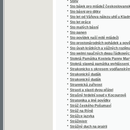
*
Stručný slovník paedagogický
*
Stručný světopis
*
Stručný všeobecný dějepis
*
Stručný všeobecný slovník věcný
*
Stručný zeměpis pro mládež
*
Stručný životopis Stanislava II. Pavlovské
*
Strýc Petr
*
Strýček Bohumil
*
Strýčkovy rozumy
*
Střední Čechy
*
Střelec Kauzedlnjk
*
Stud
*
Studená várka
*
Student hrdina
*
Studentský Seminář v Českých Budějovicíc
*
Studie a povídky
*
Studie dětství
*
Studie květeny v okolí Kladna
*
Studie na vysokých školách pražských, na u
*
Studie o práci
*
Studie v oboru českého útvaru křídového
*
Studie v oboru křídového útvaru v Čechách
*
Studie, krátké a kratší.
*
Studien
*
Studien für den neuern Gartenkünstler
*
Studien im Gebiete der böhmischen Kreidef
Studien über die Methoden und die Benützu
*
Niveauverhältnissen der Umgebungen von 