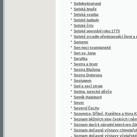
*
Setí a secí stroje
*
Setma, turecké děvče
*
Setník Halaburd
*
Sever
*
Severní Čechy
*
Sezemice, Dříteč, Kunětice a Hora Kunětick
*
Seznam běžných slov českých i německých a 
*
Seznam darů k národní loterii pro Zdeňku H
*
Seznam dočasné výstavy chmelařské ze skl
Seznam dočasné výstavy včelařské pořádan
*
včelařským pro království České
*
Seznam knih učitelského spolku Budeč v Lo
*
Seznam míst v kralovství [sic] Českém
*
Seznam míst v království Českém
*
Seznam míst v království Českém
*
Seznam obcí a úřadů na Podkarpatské Rusi
*
Seznam občasné výstavy bravu vepřového
*
Seznam občasné výstavy hospod. plodin a j
*
Seznam občasné výstavy koní pořádané od 1
*
Seznam občasné výstavy mlékařské
*
Seznam občasné výstavy ovcí
*
Seznam občasné výstavy skotu plemenného 
*
Seznam občasné výstavy žírného dobytka
*
Seznam pro výstavu ovoce, pořádanou skupi
Seznam příspěvků sboru ke zřízení českého 
*
věnovaných
*
Seznam rostlin květeny české
*
Seznam Slow a průpowědj českých we Slow