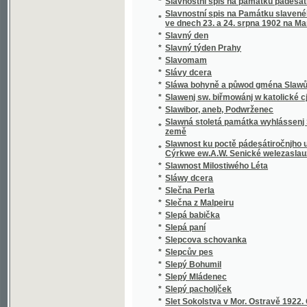
*
Sloup, Macocha, Puňkva
*
Slova do kněh památních
*
Slova k povyjasnění naší slovanské vzájemn
Slova útěchy a poučení všem zkromouceným k
*
modlitby a zpěvy za mrtvé při pohřbu, ke mši
*
Slovácké obrázky
*
Slovanská Květomluva
*
Slovanská slavnost a Slovanská krev
*
Slovanské bájesloví
*
Slovanské hymny
*
Slovanské kvítí
*
Slovanské národní písně a zpěvy litevské.
*
Slovanské pohádky
*
Slovanské právo v Čechách a na Moravě
*
Slovanské studie.
*
Slovanský kalendář na obyčejný rok
*
Slovanský katalog bibliografický
*
Slovanský katalog bibliografický.
*
Slovanský zeměvid
Slovar' jazyka slověn'skago šesti glavnych" 
*
pol'skago.
*
Slovenská přísloví, pořekadla a úsloví
*
Slovenské Pohádky a Pověsti
*
Slovníček cizích slov
*
Slovníček k Učebnici jazyka francouzského 
*
Slovníček opravených chyb pravopisných
*
Slovníček řeči světové volapük
*
Slovník anglicko-český