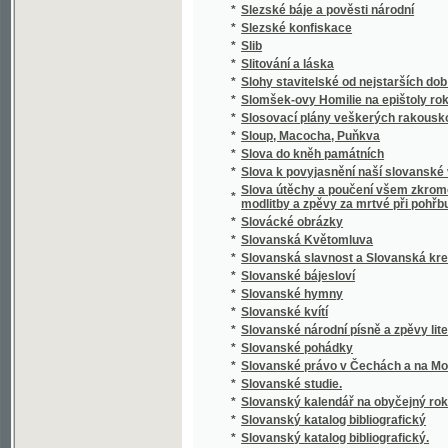
*
Slovník cizojazyčný obsahující výklad cizíc
Slovník česko-anglický i anglicko-český s 
*
výslovností a krátkou mluvnicí anglickou
*
Slovník česko-cikánský a cikánsko-český j
*
Slovník česko-francouzský a francouzsko-
*
Slovník domácího lékařství a zdravotnictví
*
Slovník francouzsko-český
*
Slovník francouzsko-český.
*
Slovník k Caesarovým pamětem O válce gal
*
Slovník latinsko-česko-německý k latinský
*
Slovník latinsko-český
*
Slovník lékařské terminologie
*
Slovník národohospodářský, sociální a politi
*
Slovník naučný.
*
Slovník řecko-česko-německý ku potřebě ž
*
Slovník slovenskočeský a československý
*
Slovník Titi Livi Ab urbe condita librorum pa
*
Slovník zdravotní
*
Slovo a skutek
*
Slovo o Homerovi a jeho básních
*
Slovo o polku Igorevě
*
Slovo o Spolkách Mjernosti a Školách Ňedel
*
Slovo o vyučování řečem a spisování školsk
*
Slovo o zádruze
*
Slovo o židech
*
Slovo rozumné
*
Slovosklad (syntaxis) latinského jazyka
*
Slowa k úmrtní slawnosti za oběti dne 13. 