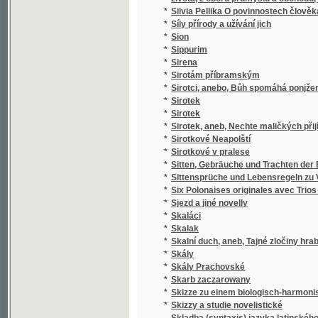
*
k stilistickým cvičením.
*
Skladba jazyka českého
*
Skladby Smetanovy
*
Skláři
*
Sklizeň rostlin hospodářských
*
Skončení třicetileté války, čili, Obležení Pr
*
Skotský zámek
*
Skromný románek a jiné povídky
Skřipec na české nevěrce a svobodomyslníky
*
Nepomuckém"
*
Skřivánek
*
Skřivánek
*
Skutečná Oběť před Bohem
*
Skutky apoštolské
*
Skvrny i paprsky
*
Skvrny na slunci
*
Slabikář
*
Slabikář a první čítanka pro katolické škol
*
Slabikář pro školy obecné
*
Sladkovodní mechovky země České
*
Slaměné srdce
*
Slanské obrázky
*
Slaný a okolí
*
Slatinská kyselka
*
Sláva a úpadek pana Jana Kroutila, pololání
*
Sláva a záhuba rodu Vršovcův
*
Slavia