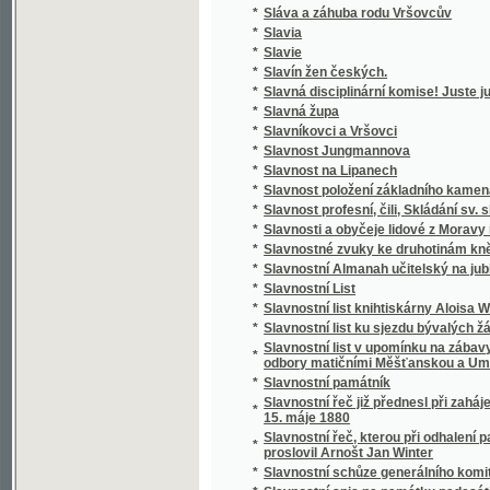
*
Slávy dcera
*
Sláwa bohyně a půwod gména Slawůw čili S
*
Slawenj sw. biřmowánj w katolické cjrkwi
*
Slawibor, aneb, Podwrženec
Slawná stoletá památka wyhlássenj Swatéh
*
země
Slawnost ku poctě pádesátiročnjho učitels
*
Cýrkwe ew.A.W. Senické welezaslaužilého ss
*
Slawnost Milostiwého Léta
*
Sláwy dcera
*
Slečna Perla
*
Slečna z Malpeiru
*
Slepá babička
*
Slepá paní
*
Slepcova schovanka
*
Slepcův pes
*
Slepý Bohumil
*
Slepý Mládenec
*
Slepý pacholjček
*
Slet Sokolstva v Mor. Ostravě 1922. Ostrav
*
Slezské báje a pověsti národní
*
Slezské konfiskace
*
Slib
*
Slitování a láska
*
Slohy stavitelské od nejstarších dob až na d
*
Slomšek-ovy Homilie na epištoly roku círke
*
Slosovací plány veškerých rakousko-uhersk