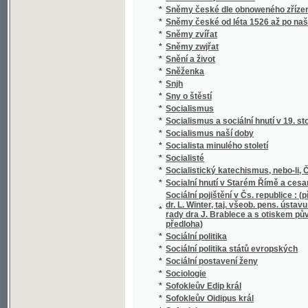
*
Soudní akta konsistoře Pražské
*
Soudní kniha města Jičína
*
Soudní řízení civilní
*
Souhlas českých bratří s učením reformova
*
Soukojenci
*
Soukromý žalář, anebo: Naprawený kárane
*
Soumrak
*
Soupis památek historických a uměleckých v
*
Soupis památek historických a uměleckých
*
Soupis urbářů ostravského kraje
*
Sousedé
*
Sousedé
*
Soustátí severoamerické a jeho ústava
Soustava národního hospodářství : věda o po
*
života.
*
Soustava národního hospodářství politickéh
*
Soustava rakouského školstva obecného
*
Soustava učení M. Jana Viklifa na základě 
*
Soustavná katechetická kázání
*
Soustavné vylíčení hnanství v království Č
*
Soustawní nástin Slowesnosti, zwláště ku 
Souvislé úkoly z četby Xenofonta pro V. a V
*
Schulzovy a Niederlovy
*
Souzvuk
*
Spadalé listí (1886-1889)
*
Spanilá Peršanka
*
Spása ve vás, čili kresťanství nikoliv jako m
*
Spasitel