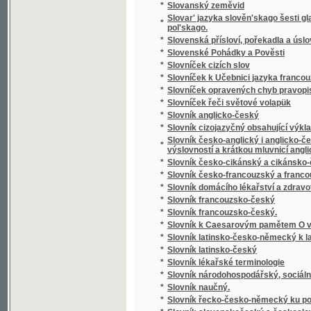
*
Slowa Rozlaučenj křesťanského otce k swé
*
Slowa žiwota
*
Slowanka
*
Slowanské národnj pjsně
*
Slowanské národnj pjsně
*
Slowanské starožitnosti.
*
Slowanský národopis
*
Slowár Slowenskí Česko-Laťinsko-Ňemecko
Slowesnost aneb Náuka o wýmluvnosti prosai
*
řeči
*
Slowesnost aneb zbjrka přjkladů s krátkým
*
Slowník pro čtenáře nowin, w němž se wyswě
*
Slownjk česko-německý Josefa Jungmanna
*
Slownjk hospodářsko-technický pro auřednjk
Slowo ku prwni slawnosti Konstituce, w Čec
*
Čerwinka ... na Ostředku, w dubnu 1848
*
Slowo o českých wěcnicech w Rakownjce a Li
Slowo útěchy, poslané Prachatičanům po ne
*
stosedm a třidcet domů w popel obrátil
*
Slunce i mračna
*
Sluncem a stínem
*
Služebnice své paní
*
Služebník svého pána
*
Služebný řád pro cís. a král. vojsko.
*
Slze
*
Slzičky
*
Slzy a úsměvy
*
Slzy osudu