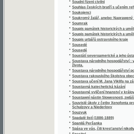
*
Spisy Kampelíkovy
*
Spisy Karla Hynka Máchy
*
Spisy Karla Hynka Máchy.
*
Spisy Karla staršího z Žerotína.
*
Spisy Karoliny Světlé.
*
Spisy Mil. Zdir. Poláka
*
Spisy právnické o právu českém v XVI-tém s
*
Spisy S.K. Macháčka.
*
Spisy Sofie Podlipské.
*
Spisy Václ. Klim. Klicpery
*
Spisy Václ. Klim. Klicpery
*
Spisy Václ. Klim. Klicpery.
*
Spogenj mé s Bohem
*
Společenské hry
*
Společenské hry
*
Společenské povinnosti jinochovy
*
Společenský krasořečník český.
*
Společenský převrat, aneb, Pohled do budo
*
Společenský zpěvník český
*
Společenský zpěvník český
*
Spolehlivý průvodčí na cestách po Adrsbac
*
Spolek ku blahu nuzných dítek v Praze
*
Spolek mladých
*
Spor o němčinu
*
Spořitelní spolky dle vzoru Raiffeisenova
*
Spořitelny po farských kollaturách orbě, ř
*
Sprach- und Lesebuch für die Zöglinge des 