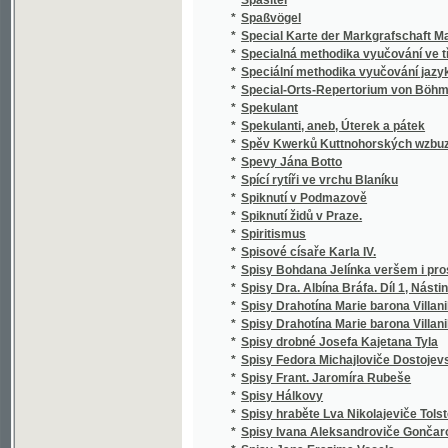
*
Správce školy obecné
*
Spravedlivy jsou cesty Páně
*
Sprawedliwé proroctwj Sibyly, králowny ze 
*
Spůsobové básnictví a jejich literatura
*
Srbské národní pohádky
*
Srbské národní pohádky
*
Srdce
*
Srdce a swět, aneb, Milenka a manželka
*
Srdce lidské
*
Srdce Pána Ježíše a Marie Panny
*
Srdcem i kosmem
*
Srdcem i skutkem
Srdečné Wjtánj Neyoswjceněgssjho Krále Č
*
Králowny České
*
Srnec, aneb, Newinnj winnjci
*
Srovnavací mluvnice jazyka českého a slo
*
Srownánj wssech čtyr swatých ewangelij, to
*
Srownánj zákonů cara Stefana Dušana srbs
*
Ssawectwo
*
Ssest krátkých otázek o sázenj a užitku ze
*
Städtewappen des österreichischen Kaiser
*
Stammrolle der Schlaraffenreiche des Erdba
*
Stáňa
*
Stanislai Wydra, Canonici Ad omnes sanctos 
*
Stanislav a Ludmila
*
Stanovisko Tomáše ze Štítného, mudrce
*
Stanovy české Akademie císaře Františka J
Stanovy zemského jubilejního úvěrního fondu