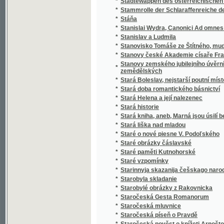
*
Stařeček z hor
*
Staří a mladí
*
Staří a mladí
*
Staří mládenci
*
Staří vojáci
*
Statek v Habří
*
Statika konstrukcí pozemního stavitelství
Statistická knížka královského hlavního mě
*
Karlína, Smíchova, Král. Vinohradů a Žižkov
Statistická knížka královského hlavního m
*
kommissí obcí Holešovic-Buben, Karlína, Sm
*
Statistická příruční knížka král. hlav. města
*
Statistická příruční knížka král. hlavního měs
*
Statistická příruční knížka král. hlavního m
*
Statistická příruční knížka královského hla
*
Statistická příruční knížka královského hla
Statistická zpráva o národohospodářských
*
letech 1886 až 1890
*
Statistické a topografické vypsání panství V
*
Statistické popsání okresu zbraslavského v
Statistické přehledy týkagjcí se náboženstw
*
až do nynegssjch dob slawného panowánj na
*
Statisticko-historický přehled jednot Sokol
*
Statisticko-topografický popis knížecího Šv
Statistický a topografický popis panství Ná
*
zřetelem k lesům panství tohoto
*
Statistický popis školních okresů Čech :
*
Statistický přehled jednot Sokolských