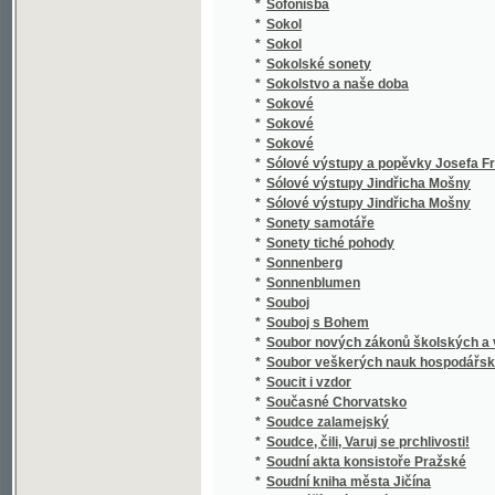
*
Spaßvögel
*
Special Karte der Markgrafschaft Maehren 
*
Specialná methodika vyučování ve třídě el
*
Speciální methodika vyučování jazyku mat
*
Special-Orts-Repertorium von Böhmen
*
Spekulant
*
Spekulanti, aneb, Úterek a pátek
*
Spěv Kwerků Kuttnohorských wzbuzugicý k 
*
Spevy Jána Botto
*
Spící rytíři ve vrchu Blaníku
*
Spiknutí v Podmazově
*
Spiknutí židů v Praze.
*
Spiritismus
*
Spisové císaře Karla IV.
*
Spisy Bohdana Jelínka veršem i prosou
*
Spisy Dra. Albína Bráfa. Díl 1, Nástin předná
*
Spisy Drahotína Marie barona Villaniho
*
Spisy Drahotína Marie barona Villaniho
*
Spisy drobné Josefa Kajetana Tyla
*
Spisy Fedora Michajloviče Dostojevského
*
Spisy Frant. Jaromíra Rubeše
*
Spisy Hálkovy
*
Spisy hraběte Lva Nikolajeviče Tolstého.
*
Spisy Ivana Aleksandroviče Gončarova.
*
Spisy Jana Erazima Vocela.
*
Spisy Jaroslava Langera
*
Spisy Josefa Jiřího Kolára.