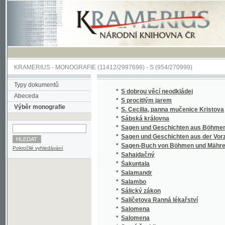
KRAMERIUS
-
MONOGRAFIE
(11412/2997698) -
S (954/270999)
Typy dokumentů
*
S dobrou věcí neodkládej
Abeceda
*
S procitlým jarem
Výběr monografie
*
S. Cecilia, panna mučenice Kristova
*
Sábská královna
*
Sagen und Geschichten aus Böhmen
*
Sagen und Geschichten aus der Vorzeit Bö
*
Sagen-Buch von Böhmen und Mähren.
Pokročilé vyhledávání
*
Sahajdačný
*
Śakuntala
*
Salamandr
*
Salambo
*
Sálický zákon
*
Saličetova Ranná lékařství
*
Salomena
*
Salomena
*
Samá ženidla
*
Sammlung auserlesener Abhandlungen über
*
Sammlung auserlesener Abhandlungen über