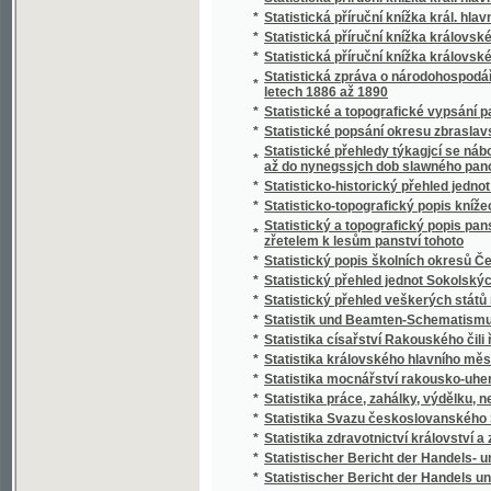
*
Stráž českého Pošumaví
*
Stráž na Rýně
*
Strážce jazyka
*
Strážmistr
*
Strážný duch na prairii
*
Strejčkové z Moravy
*
Streyčka Bohuslawa rozmluwy s dětmi o me
*
Stručná fysika k potřebě mládeže škol obe
*
Stručná katolická dogmatiká
*
Stručná katolická liturgika Dominika Aloise
*
Stručná mluvnice jazyka latinského
*
Stručná mluvnice pro nižší realné školy
*
Stručná náuka o českém básnictví
*
Stručná nauka o účetnictví jednoduchém i s
*
Stručná nauka o zboží
*
Stručná tělo- a zdravověda pro školy a dom
*
Stručné dějiny c. a k. pěšího pluku Humberta I
*
Stručné dějiny literatury české
*
Stručné popsání hlawního chrámu w Miláně
*
Stručné popsání Pražského hlavního chrámu
Stručné popsání svěřenského velkostatku Ko
*
Stadiona-Thannhausenu a předmětů z tohot
*
Stručné poučení o předpisech poplatkových p
*
Stručné poučení o štěpařství a o pěstování
*
Stručný a úplný Přehled katolického nábože
*
Stručný běh dějin Starého zákona a církve K
*
Stručný dějepis církevní pro školu a dům
*
Stručný dějepis Čech