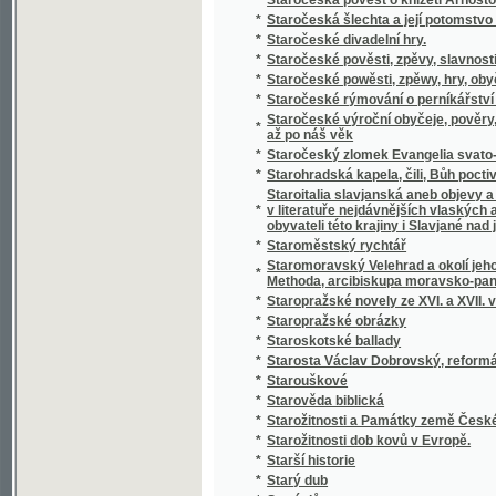
*
Statistický přehled veškerých států na zem
*
Statistik und Beamten-Schematismus des 
*
Statistika císařství Rakouského čili říše R
*
Statistika královského hlavního města Prahy
*
Statistika mocnářství rakousko-uherského
*
Statistika práce, zahálky, výdělku, nemocí,
*
Statistika Svazu českoslovanského Sokolst
*
Statistika zdravotnictví království a zemí v
*
Statistischer Bericht der Handels- und Ge
*
Statistischer Bericht der Handels und Ge
*
Statistischer Bericht der Handels-und Gew
*
Statkářovo jitro
Statky a jmění kollejí jesuitských, klášterů,
*
Josefa II. zrušených
*
Státní lékařství
*
Státní lékařství.
*
Státní lékařství.
*
Státní podniky ; Státní dluhy : dvě přednášky
*
Stav a děje národův na zemi uherské bydlící
*
Stav manželský a příprava k němu
*
Stav Rakouska a jeho budoucnosť
*
Stavitelé chrámu
*
Stavitelské a strojnické předlohy k praktic
*
Stavitelský praktik
*
Stavitelství hospodářské
*
Steckbrief
*
Stěpná Zahrada, obsahugjcj Pobožné modli
*
Stepný král Lear