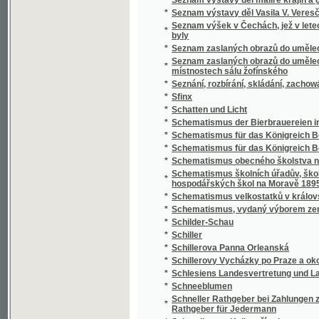
*
Schillerovy Vycházky po Praze a okolí.
*
Schlesiens Landesvertretung und Landeshaus
*
Schneeblumen
Schneller Rathgeber bei Zahlungen zunächst
*
Rathgeber für Jedermann
*
Schoedlerova Kniha přírody
*
Schul- und Erziehungsreden
*
Schulatlas
*
Schule der böhmischen Sprache für Deutsc
*
Schule der böhmischen Sprache für Deutsc
*
Schulkarten
*
Schusterův Biblický dějepis starého i nové
*
Schwarzwaldau
*
Sibiřské črty Vladimíra Korolenka
*
Sibiřské povídky
*
Sibiřští vypovězenci
Sídlo Laureacenského metropolity ve Veleh
*
Římanův až do vyvrácení Velehradu
*
Sieben Jahre in Süd-Afrika
*
Síla a hmota, aneb, Hlavní rysy přirozenéh
*
Síla parní a její působení
*
Silas Marner, tkadlec z Raveloe
*
Silber-Pappeln
*
Silber-Rosen
*
Silhouetty
*
Silhouetty mužů
*
Silhouetty z Prahy
*
Silné ženy