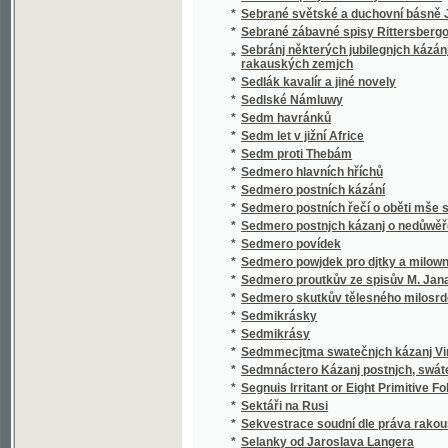
*
Sedmero postnjch kázanj o nedůwěře w lidi
*
Sedmero povídek
*
Sedmero powjdek pro djtky a milownjky gic
*
Sedmero proutkův ze spisův M. Jana Husi
*
Sedmero skutkův tělesného milosrdenství
*
Sedmikrásky
*
Sedmikrásy
*
Sedmmecjtma swatečnjch kázanj Vincencia
*
Sedmnáctero Kázanj postnjch, swátečnjch y 
*
Segnuis Irritant or Eight Primitive Folk-lore 
*
Sektáři na Rusi
*
Sekvestrace soudní dle práva rakouského
*
Selanky od Jaroslava Langera
*
Seligkeitsgrund
*
Selská bouře
*
Selská svatba
*
Selské ballady
*
Selské črty
*
Selské povstání roku 1775
*
Selské zrcadlo představující život a působen
*
Semeno
*
Sen noci svatojanské
*
Sen sv. Jana
*
Serafka
*
Sestra a bratr
*
Sestra Blažena
*
Sestra Dolorosa
*
Sestupem