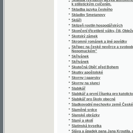
*
Slavie
*
Slavín žen českých.
*
Slavná disciplinární komise! Juste judicate f
*
Slavná župa
*
Slavníkovci a Vršovci
*
Slavnost Jungmannova
*
Slavnost na Lipanech
*
Slavnost položení základního kamena k nár
*
Slavnost profesní, čili, Skládání sv. slibů d
*
Slavnosti a obyčeje lidové z Moravy na Ná
*
Slavnostné zvuky ke druhotinám kněžským d
*
Slavnostní Almanah učitelský na jubilejní ro
*
Slavnostní List
*
Slavnostní list knihtiskárny Aloisa Wiesnera
*
Slavnostní list ku sjezdu bývalých žáků reál
Slavnostní list v upomínku na zábavy pořá
*
odbory matičními Měšťanskou a Umělecko
*
Slavnostní památník
Slavnostní řeč již přednesl při zahájení sje
*
15. máje 1880
Slavnostní řeč, kterou při odhalení pamětn
*
proslovil Arnošt Jan Winter
*
Slavnostní schůze generálního komitétu zems
*
Slavnostní spis na památku padesátiletého 
Slavnostní spis na Památku slaveného založe
*
ve dnech 23. a 24. srpna 1902 na Mariansk
*
Slavný den
*
Slavný týden Prahy
*
Slavomam