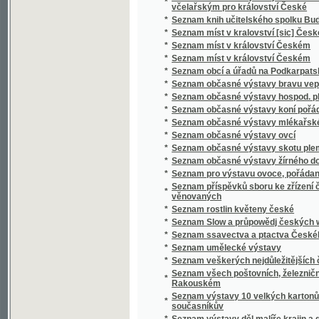
*
Seznam ssavectva a ptactva Českého mus
*
Seznam umělecké výstavy
*
Seznam veškerých nejdůležitějších časopis
Seznam všech poštovních, železničních, ryc
*
Rakouském
Seznam výstavy 10 velkých kartonů Jana Bedř
*
současníkův
*
Seznam výstavy děl malíře krajin a genru K
*
Seznam výstavy děl Vasila V. Veresčagina
Seznam výšek v Čechách, jež v letech 1877 
*
byly
*
Seznam zaslaných obrazů do umělecké výsta
Seznam zaslaných obrazů do umělecké výsta
*
místnostech sálu žofínského
*
Seznání, rozbírání, skládání, zachowání a či
*
Sfinx
*
Schatten und Licht
*
Schematismus der Bierbrauereien in Böhme
*
Schematismus für das Königreich Böheim
*
Schematismus für das Königreich Böhmen
*
Schematismus obecného školstva na Mora
Schematismus školních úřadův, škol obecný
*
hospodářských škol na Moravě 1895
*
Schematismus velkostatků v království Č
*
Schematismus, vydaný výborem zemským kr
*
Schilder-Schau
*
Schiller
*
Schillerova Panna Orleanská