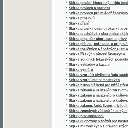
*
Sbírka případů z oboru samosprávy
*
Sbírka přísloví, pořekadal a průpovědí, krerý
*
Sbírka rozličných Nábožných Písní a Litanií
*
Sbírka říšských zákonů školských
*
Sbírka soudních lékařských posudků (superar
*
Sbírka výkladův a kázaní
*
Sbírka výměrů
*
Sbírka vzorců k civilnímu řádu soudnímu a
*
Sbírka vzorců mathematických
*
Sbírka z úloh měřictví pro nižší střední, m
*
Sbírka zákonů a nařízení o zdravotnictví, s
*
Sbírka zákonů a nařízení pro království Če
*
Sbírka zákonů a nařízení pro království Česk
*
Sbírka zákonů, řádů, řízení, privilegií a list
*
Sbírka zemských zákonů školských
*
Sbírky prostonárodní.
*
Sbjrka duchownjch zpěwů pro kostelnj i do
*
Sbjrka mluwnických a prawopisných prawid
*
Sbjrka Powěstj morawských a slezkých.
*
Sborníček pro malíře písma a lakyrníky
*
Sborník
*
Sborník dějepisných prací bývalých žáků V
*
Sborník historický vydaný na oslavu desítile
*
Sborník historický.
*
Sborník hospodářský
*
Sborník hospodářský
*
Sborník illustrovaných románů
*
Sborník okresu hlineckého