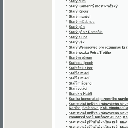
*
Stero žalmů
*
Stichotvorenija
*
Still und Bewegt
*
Stillleben eines Grenz-Officiers
*
Stimmungsbilder aus der Schweiz
*
Stínem k úsvitu
*
Stínová hra
*
Stíny
*
Sto bájek pro mládež českoslovanskou
*
Sto básnj pro djtky
*
Sto let od Váňova nálezu uhlí u Kladna
*
Sto let práce
*
Sto malých básní
*
Sto panen
*
Sto povídek naší milé mládeži
*
Sto prostonárodních pohádek a pověstí slo
*
Sto úvah krátkých a vážných rozjímajícím 
*
Sto welmi naučných dwau řádkowých bágek
*
Stoletá Památka Kostela Panny Marye w měs
*
Stoletá slawná památka wyhlássenj za Sw
*
Strakonicko s okresem vodňanským a hor
*
Strakonický dudák
*
Strakonický dudák
*
Strannická zuřivost
*
Strasti a slasti dvou přátel
*
Strašný hrdelní soud v Kocourově
*
Stratonika a jiné povídky