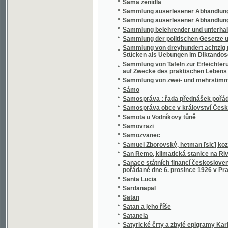
*
Sammlung belehrender und unterhaltender 
*
Sammlung der politischen Gesetze und Vero
Sammlung von dreyhundert achtzig neun Sät
*
Stücken als Uebungen im Diktandoschreibe
Sammlung von Tafeln zur Erleichterung des
*
auf Zwecke des praktischen Lebens
*
Sammlung von zwei- und mehrstimmigen Li
*
Sámo
*
Samospráva : řada přednášek pořádaných 
*
Samospráva obce v království Českém
*
Samota u Vodníkovy tůně
*
Samovrazi
*
Samozvanec
*
Samuel Zborovský, hetman [sic] kozákův Z
*
San Remo, klimatická stanice na Rivieře
Sanace státních financí československých : 
*
pořádané dne 6. prosince 1926 v Praze
*
Santa Lucia
*
Sardanapal
*
Satan
*
Satan a jeho říše
*
Satanela
*
Satyrické črty a zbylé epigramy Karla Havl
*
Sazavo Emmauzskoje svjatoe blagověstvov
*
Sázavské vlny
*
Sběratel brouků
*
Sbírka českých národních písní
*
Sbírka českých národních písní