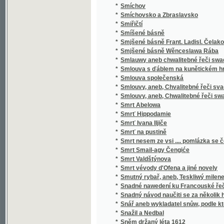
*
Sociální politika států evropských
*
Sociální postavení ženy
*
Sociologie
*
Sofokleův Edip král
*
Sofokleův Oidipus král
*
Sofonisba
*
Sokol
*
Sokol
*
Sokolské sonety
*
Sokolstvo a naše doba
*
Sokové
*
Sokové
*
Sokové
*
Sólové výstupy a popěvky Josefa Frankovs
*
Sólové výstupy Jindřicha Mošny
*
Sólové výstupy Jindřicha Mošny
*
Sonety samotáře
*
Sonety tiché pohody
*
Sonnenberg
*
Sonnenblumen
*
Souboj
*
Souboj s Bohem
*
Soubor nových zákonů školských a vládních
*
Soubor veškerých nauk hospodářských
*
Soucit i vzdor
*
Současné Chorvatsko
*
Soudce zalamejský
*
Soudce, čili, Varuj se prchlivosti!