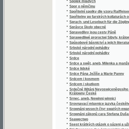
*
v literatuře nejdávnějších vlaských a souse
obyvateli této krajiny i Slavjané nad jiní četně
*
Staroměstský rychtář
Staromoravský Velehrad a okolí jeho v 9. stol
*
Methoda, arcibiskupa moravsko-panonskéh
*
Staropražské novely ze XVI. a XVII. věku
*
Staropražské obrázky
*
Staroskotské ballady
*
Starosta Václav Dobrovský, reformátor ob
*
Starouškové
*
Starověda biblická
*
Starožitnosti a Památky země České.
*
Starožitnosti dob kovů v Evropě.
*
Starší historie
*
Starý dub
*
Starý dům
*
Starý Kamenný most Pražský
*
Starý Knour
*
Starý manžel
*
Starý mládenec
*
Starý pán
*
Starý pán z Domašic
*
Starý sluha
*
Starý věk
*
Starý Werssowec pro rozumnau kratochwjli
*
Starý wozka Petra Třetjho
*
Starým pérem
*
Stařec a jinoch