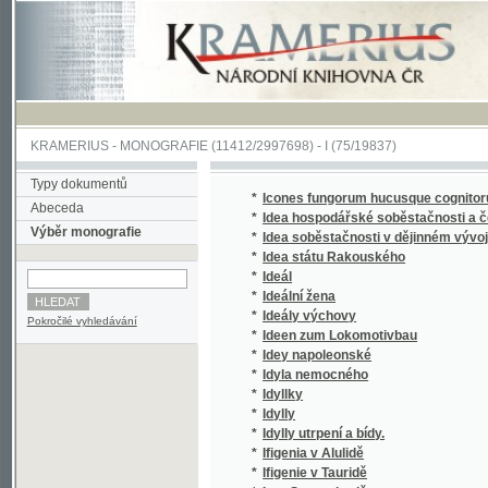
KRAMERIUS
-
MONOGRAFIE
(11412/2997698) -
I (75/19837)
Typy dokumentů
*
Icones fungorum hucusque cognitorum
Abeceda
*
Idea hospodářské soběstačnosti a české "s
Výběr monografie
*
Idea soběstačnosti v dějinném vývoji hospod
*
Idea státu Rakouského
*
Ideál
*
Ideální žena
*
Ideály výchovy
Pokročilé vyhledávání
*
Ideen zum Lokomotivbau
*
Idey napoleonské
*
Idyla nemocného
*
Idyllky
*
Idylly
*
Idylly utrpení a bídy.
*
Ifigenia v Alulidě
*
Ifigenie v Tauridě
*
Igor Swatoslawič
*
Ich gratulire!
*
II. slet všesokolský konaný ve dnech 28.-30