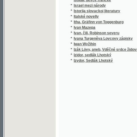
*
Iwan Wyžihin
*
Izák Lövy, aneb, Vděčné srdce židovské
*
Izidor, sedlák Lhotský
*
Izydor, Sedlák Lhotský