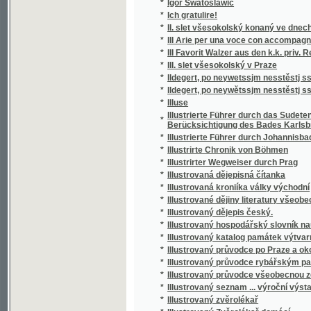
*
III Arie per una voce con accompagnemento 
*
III Favorit Walzer aus den k.k. priv. Redout
*
III. slet všesokolský v Praze
*
Ildegert, po neywetssjm nesstěstj ssťastný
*
Ildegert, po neywětssjm nesstěstj ssťastný
*
Illuse
Illustrierte Führer durch das Sudetengebir
*
Berücksichtigung des Bades Karlsbrunn
*
Illustrierte Führer durch Johannisbad (das
*
Illustrirte Chronik von Böhmen
*
Illustrirter Wegweiser durch Prag
*
Illustrovaná dějepisná čítanka
*
Illustrovaná kroniíka války východní
*
Illustrované dějiny literatury všeobecné.
*
Illustrovaný dějepis český.
*
Illustrovaný hospodářský slovník naučný.
*
Illustrovaný katalog památek výtvarných a o
*
Illustrovaný průvodce po Praze a okolí
*
Illustrovaný průvodce rybářským pavilonem
*
Illustrovaný průvodce všeobecnou zemskou 
*
Illustrovaný seznam ... výroční výstavy Kr
*
Illustrovaný zvěrolékař
*
Illustrovaný Zvěrolékař domácí
*
Im Strom der Zeit
*
Immortellen
*
Immortelly
*
Improvisator