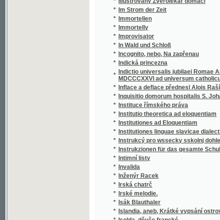
*
In Wald und Schloß
*
Incognito, nebo, Na zapřenau
*
Indická princezna
Indictio universalis jubilaei Romae Anno Ch
*
MDCCCXXVI ad universum catholicum orbem
*
Inflace a deflace přednesl Alois Rašín
*
Inquisitio domorum hospitalis S. Johannis 
*
Instituce římského práva
*
Institutio theoretica ad eloquentiam
*
Institutiones ad Eloquentiam
*
Institutiones linguae slavicae dialecti veteri
*
Instrukcý pro wssecky sskolnj dohledače a u
*
Instrukzionen für das gesamte Schulaufsicht
*
Intimní listy
*
Invalida
*
Inženýr Racek
*
Irská chatrč
*
Irské melodie.
*
Isák Blauthaler
*
Islandia, aneb, Krátké vypsání ostrova Isla
*
Isolda, děvče francké
*
Israel mezi národy
*
Istorija slovackoj literatury
*
Italské novelly
*
Itha, Gräfinn von Toggenburg
*
Ivan Mazepa
*
Ivan, čili, Robinson severu
*
Ivana Turgeněva Lovcovy zápisky