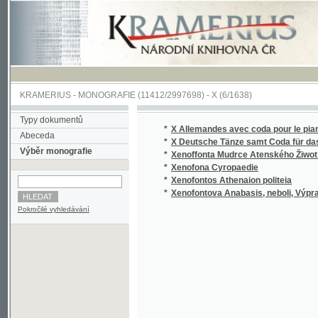
KRAMERIUS
-
MONOGRAFIE
(11412/2997698) -
X (6/1638)
Typy dokumentů
*
X Allemandes avec coda pour le piano=forte
Abeceda
*
X Deutsche Tänze samt Coda für das Piano
Výběr monografie
*
Xenoffonta Mudrce Atenského Žiwot a Skut
*
Xenofona Cyropaedie
*
Xenofontos Athenaion politeia
*
Xenofontova Anabasis, neboli, Výprava Kyr
Pokročilé vyhledávání