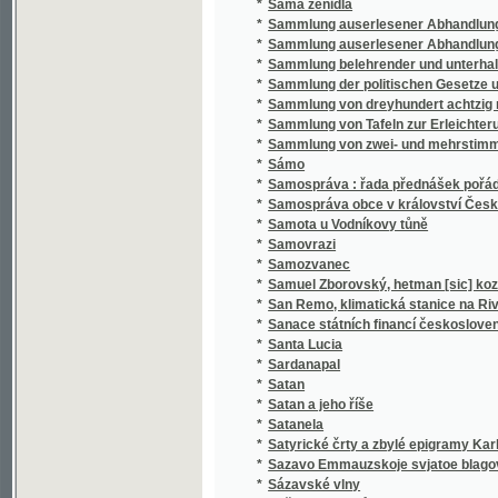
*
Sammlung belehrender und unterhaltender 
*
Sammlung der politischen Gesetze und Vero
*
Sammlung von dreyhundert achtzig neun Sät
*
Sammlung von Tafeln zur Erleichterung des
*
Sammlung von zwei- und mehrstimmigen Li
*
Sámo
*
Samospráva : řada přednášek pořádaných 
*
Samospráva obce v království Českém
*
Samota u Vodníkovy tůně
*
Samovrazi
*
Samozvanec
*
Samuel Zborovský, hetman [sic] kozákův Z
*
San Remo, klimatická stanice na Rivieře
*
Sanace státních financí československých :
*
Santa Lucia
*
Sardanapal
*
Satan
*
Satan a jeho říše
*
Satanela
*
Satyrické črty a zbylé epigramy Karla Havl
*
Sazavo Emmauzskoje svjatoe blagověstvov
*
Sázavské vlny
*
Sběratel brouků
*
Sbírka českých národních písní
*
Sbírka českých národních písní
*
Sbírka českých národních písní
*
Sbírka českých národních písní