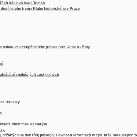
í společných cest polných
elky
lastimila Kamarýta
ých na den třetj jubilegnj slawnosti reformacý w cýs. král. rakauských zemjch
, důwěře w Boha
h