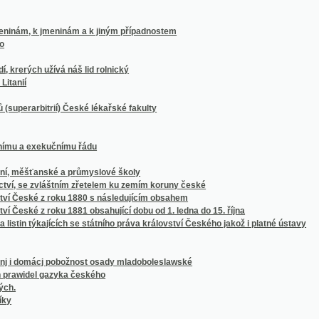
bitrií) České lékařské fakulty
 exekučnímu řádu
ěšťanské a průmyslové školy
e zvláštním zřetelem ku zemím koruny české
ské z roku 1880 s následujícím obsahem
é z roku 1881 obsahující dobu od 1. ledna do 15. října
in týkajících se státního práva království Českého jakož i platné ústavy
mácj pobožnost osady mladoboleslawské
el gazyka českého
áclava Vlad. Tomka
tého trvání Klubu historického v Praze
 dvacetipětiletého jubilea prof. Jana Kvíčaly