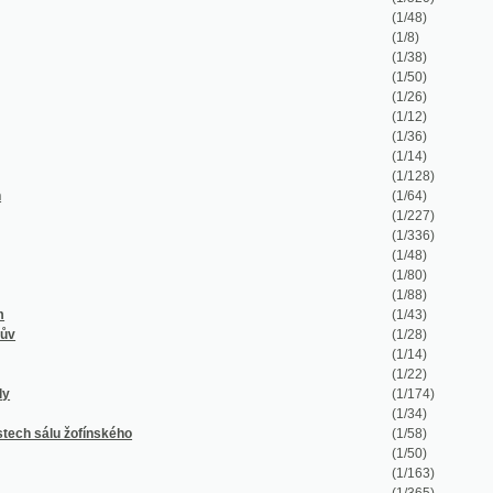
(1/14)
(1/22)
(1/174)
(1/34)
nského
(1/58)
(1/50)
(1/163)
(1/365)
(1/37)
(1/1623)
(1/573)
(1/136)
vě 1895
(1/326)
(1/1278)
(1/259)
(1/712)
(1/972)
(1/196)
(1/70)
(1/592)
(1/252)
ann
(1/50)
(1/1056)
(1/326)
(1/60)
(1/180)
(1/124)