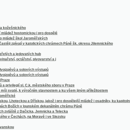
šnického
 hostomickou i pro dospělé
dež škol Jaroměřských
 zpívají v katolických chrámech Páně šk. okresu Jilemnického
 a jedovatých hub
, octářství, pivovarství a j
vů a solových výstupů
vů a solových výstupů
ilegií sl. C.k. městského sboru v Praze
até, k výročním slavnostem a ku všem jiným příležitostem
ké
oteckou a Dřískou, jakož i pro dospělejší mládež i osadníky, ku kapitolnímu děkanství p
 Božích v lounském dekanálním chrámu Páně
tě z Dačicka, Jemnicka a Telecka
Čechách, na Moravě i ve Slezsku
u
 k jmeninám a k jiným případnostem
ch užívá náš lid rolnický