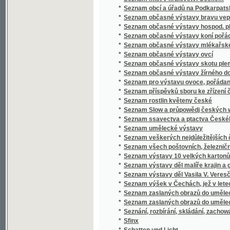
*
Seznam výstavy děl malíře krajin a genru K
*
Seznam výstavy děl Vasila V. Veresčagina
*
Seznam výšek v Čechách, jež v letech 1877 
*
Seznam zaslaných obrazů do umělecké výsta
*
Seznam zaslaných obrazů do umělecké výsta
*
Seznání, rozbírání, skládání, zachowání a či
*
Sfinx
*
Schatten und Licht
*
Schematismus der Bierbrauereien in Böhme
*
Schematismus für das Königreich Böheim
*
Schematismus für das Königreich Böhmen
*
Schematismus obecného školstva na Mora
*
Schematismus školních úřadův, škol obecný
*
Schematismus velkostatků v království Č
*
Schematismus, vydaný výborem zemským kr
*
Schilder-Schau
*
Schiller
*
Schillerova Panna Orleanská
*
Schillerovy Vycházky po Praze a okolí.
*
Schlesiens Landesvertretung und Landeshaus
*
Schneeblumen
*
Schneller Rathgeber bei Zahlungen zunächs
*
Schoedlerova Kniha přírody
*
Schul- und Erziehungsreden
*
Schulatlas
*
Schule der böhmischen Sprache für Deutsc
*
Schule der böhmischen Sprache für Deutsc