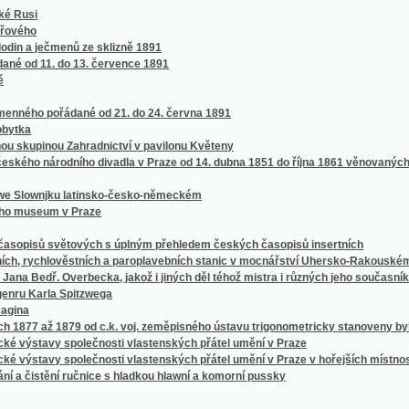
arla Spitzwega
až 1879 od c.k. voj. zeměpisného ústavu trigonometricky stanoveny byly
vy společnosti vlastenských přátel umění v Praze
vy společnosti vlastenských přátel umění v Praze v hořejších místnostech sálu žofí
stění ručnice s hladkou hlawní a komorní pussky
n, Mähren und Schlesien
vě
ch, středních a ústavů učitelských, pak průmyslových a hospodářských škol na Mora
eském
álovství Českého v červenci 1898
halt (von ihren Anfängen bis zur neuesten Zeit)
t für Fremde in den böhmischen Bädern, oder, Unentbehrlischer Rathgeber für Jederm
he.
he.