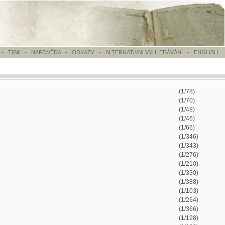
OVĚDA
-
ODKAZY
-
ALTERNATIVNÍ VYHLEDÁVÁNÍ
-
ENGLISH
(1/78)
(1/70)
(1/48)
(1/46)
(1/66)
(1/346)
(1/343)
(1/276)
(1/210)
(1/330)
(1/388)
(1/103)
(1/264)
(1/366)
(1/198)
(1/100)
(1/884)
(1/416)