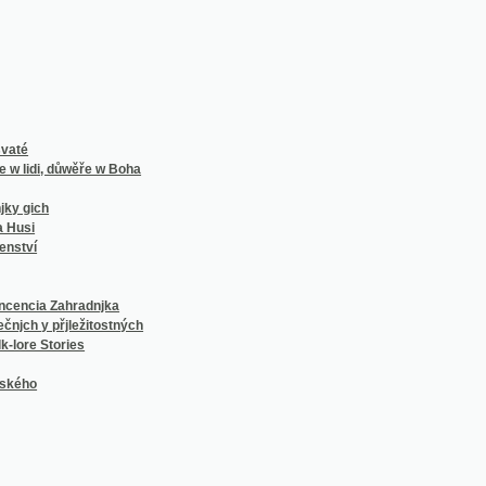
 Zahradnjka
přjležitostných
Stories
í Františka Vaváka, sedláka a rychtáře v Milčicích