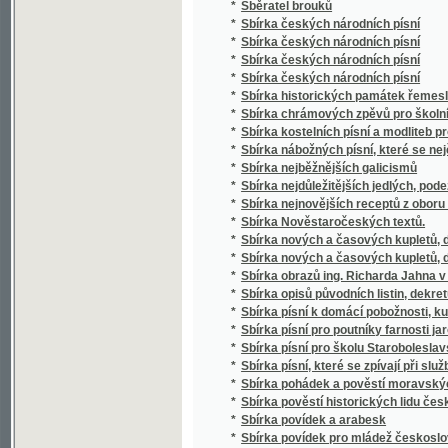
*
Sbírka historických památek řemesla kože
*
Sbírka chrámových zpěvů pro školní mládež
*
Sbírka kostelních písní a modliteb pro mlá
*
Sbírka nábožných písní, které se nejčastěji
*
Sbírka nejběžnějších galicismů
*
Sbírka nejdůležitějších jedlých, podezřelých
*
Sbírka nejnovějších receptů z oboru vinařství
*
Sbírka Nověstaročeských textů.
*
Sbírka nových a časových kupletů, dvojzpě
*
Sbírka nových a časových kupletů, dvojzpě
*
Sbírka obrazů ing. Richarda Jahna v Praze
*
Sbírka opisů původních listin, dekretů a priv
*
Sbírka písní k domácí pobožnosti, ku mši sv
*
Sbírka písní pro poutníky farnosti jaroměřic
*
Sbírka písní pro školu Staroboleslavskou, Lh
*
Sbírka písní, které se zpívají při službách
*
Sbírka pohádek a pověstí moravských zvláš
*
Sbírka pověstí historických lidu českého v 
*
Sbírka povídek a arabesk
*
Sbírka povídek pro mládež českoslovansko
*
Sbírka proslovů
*
Sbírka přání
*
Sbírka přání k novému roku, k narozeninám,
*
Sbírka přednášek z oboru lékařského
*
Sbírka případů z oboru samosprávy
*
Sbírka přísloví, pořekadal a průpovědí, krerý
*
Sbírka rozličných Nábožných Písní a Litanií
*
Sbírka říšských zákonů školských