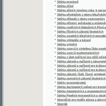
*
Sbírka soudních lékařských posudků (superar
*
Sbírka výkladův a kázaní
*
Sbírka výměrů
*
Sbírka vzorců k civilnímu řádu soudnímu a
*
Sbírka vzorců mathematických
*
Sbírka z úloh měřictví pro nižší střední, m
*
Sbírka zákonů a nařízení o zdravotnictví, s
*
Sbírka zákonů a nařízení pro království Če
*
Sbírka zákonů a nařízení pro království Česk
*
Sbírka zákonů, řádů, řízení, privilegií a list
*
Sbírka zemských zákonů školských
*
Sbírky prostonárodní.
*
Sbjrka duchownjch zpěwů pro kostelnj i do
*
Sbjrka mluwnických a prawopisných prawid
*
Sbjrka Powěstj morawských a slezkých.
*
Sborníček pro malíře písma a lakyrníky
*
Sborník
*
Sborník dějepisných prací bývalých žáků V
*
Sborník historický vydaný na oslavu desítile
*
Sborník historický.
*
Sborník hospodářský
*
Sborník hospodářský
*
Sborník illustrovaných románů
*
Sborník okresu hlineckého
*
Sborník poliklinický
*
Sborník prací filologických vydaný na oslavu
*
Sborník průmyslnický