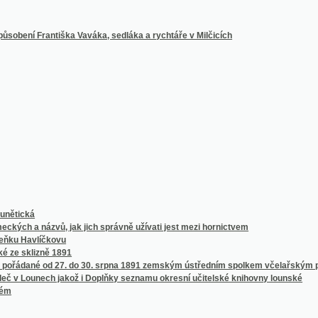
á
názvů, jak jich správně užívati jest mezi hornictvem
avlíčkovu
izně 1891
é od 27. do 30. srpna 1891 zemským ústředním spolkem včelařským pro království 
unech jakož i Doplňky seznamu okresní učitelské knihovny lounské
ečmenů ze sklizně 1891
1. do 13. července 1891
pořádané od 21. do 24. června 1891
nou Zahradnictví v pavilonu Květeny
národního divadla v Praze od 14. dubna 1851 do října 1861 věnovaných
njku latinsko-česko-německém
eum v Praze
ů světových s úplným přehledem českých časopisů insertních
chlověstních a paroplavebních stanic v mocnářství Uhersko-Rakouském
ř. Overbecka, jakož i jiných děl téhož mistra i různých jeho současníkův