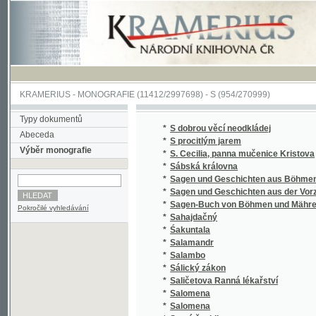
KRAMERIUS
-
MONOGRAFIE
(11412/2997698) -
S (954/270999)
Typy dokumentů
*
S dobrou věcí neodkládej
Abeceda
*
S procitlým jarem
Výběr monografie
*
S. Cecilia, panna mučenice Kristova
*
Sábská královna
*
Sagen und Geschichten aus Böhmen
*
Sagen und Geschichten aus der Vorzeit Bö
*
Sagen-Buch von Böhmen und Mähren.
Pokročilé vyhledávání
*
Sahajdačný
*
Śakuntala
*
Salamandr
*
Salambo
*
Sálický zákon
*
Saličetova Ranná lékařství
*
Salomena
*
Salomena
*
Samá ženidla
*
Sammlung auserlesener Abhandlungen über
*
Sammlung auserlesener Abhandlungen über