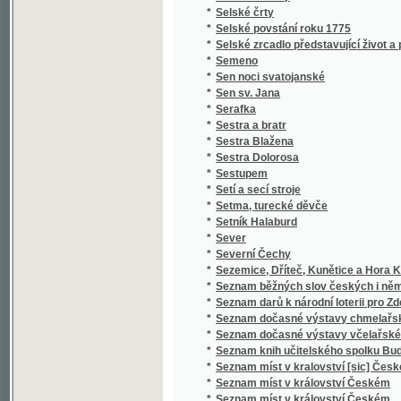
*
Severní Čechy
*
Sezemice, Dříteč, Kunětice a Hora Kunětick
*
Seznam běžných slov českých i německých a 
*
Seznam darů k národní loterii pro Zdeňku H
*
Seznam dočasné výstavy chmelařské ze skl
*
Seznam dočasné výstavy včelařské pořádan
*
Seznam knih učitelského spolku Budeč v Lo
*
Seznam míst v kralovství [sic] Českém
*
Seznam míst v království Českém
*
Seznam míst v království Českém
*
Seznam obcí a úřadů na Podkarpatské Rusi
*
Seznam občasné výstavy bravu vepřového
*
Seznam občasné výstavy hospod. plodin a j
*
Seznam občasné výstavy koní pořádané od 1
*
Seznam občasné výstavy mlékařské
*
Seznam občasné výstavy ovcí
*
Seznam občasné výstavy skotu plemenného 
*
Seznam občasné výstavy žírného dobytka
*
Seznam pro výstavu ovoce, pořádanou skupi
*
Seznam příspěvků sboru ke zřízení českého 
*
Seznam rostlin květeny české
*
Seznam Slow a průpowědj českých we Slow
*
Seznam ssavectva a ptactva Českého mus
*
Seznam umělecké výstavy
*
Seznam veškerých nejdůležitějších časopis
*
Seznam všech poštovních, železničních, ry
*
Seznam výstavy 10 velkých kartonů Jana Bed