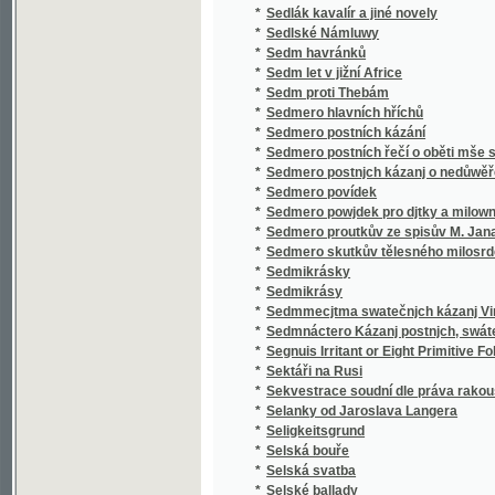
*
Sedmero skutkův tělesného milosrdenství
*
Sedmikrásky
*
Sedmikrásy
*
Sedmmecjtma swatečnjch kázanj Vincencia
*
Sedmnáctero Kázanj postnjch, swátečnjch y 
*
Segnuis Irritant or Eight Primitive Folk-lore 
*
Sektáři na Rusi
*
Sekvestrace soudní dle práva rakouského
*
Selanky od Jaroslava Langera
*
Seligkeitsgrund
*
Selská bouře
*
Selská svatba
*
Selské ballady
*
Selské črty
*
Selské povstání roku 1775
*
Selské zrcadlo představující život a působen
*
Semeno
*
Sen noci svatojanské
*
Sen sv. Jana
*
Serafka
*
Sestra a bratr
*
Sestra Blažena
*
Sestra Dolorosa
*
Sestupem
*
Setí a secí stroje
*
Setma, turecké děvče
*
Setník Halaburd
*
Sever