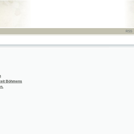
RSS
-
TISK
-
NÁP
hmens
 Kinder-Krankheiten
 Kinder-Krankheiten