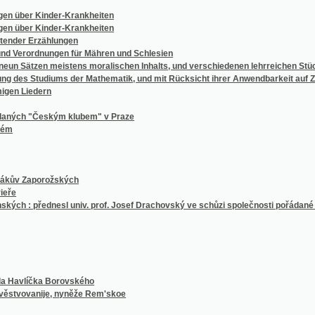
Erzählungen
rdnungen für Mähren und Schlesien
zen meistens moralischen Inhalts, und verschiedenen lehrreichen Stücken als Uebun
 Studiums der Mathematik, und mit Rücksicht ihrer Anwendbarkeit auf Zwecke des pra
edern
"Českým klubem" v Praze
aporožských
 přednesl univ. prof. Josef Drachovský ve schůzi společnosti pořádané dne 6. prosince
íčka Borovského
anije, nyněže Rem'skoe