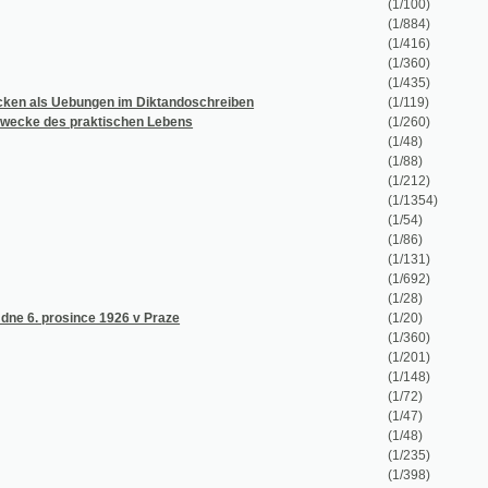
(1/360)
(1/435)
gen im Diktandoschreiben
(1/119)
ktischen Lebens
(1/260)
(1/48)
(1/88)
(1/212)
(1/1354)
(1/54)
(1/86)
(1/131)
(1/692)
(1/28)
 1926 v Praze
(1/20)
(1/360)
(1/201)
(1/148)
(1/72)
(1/47)
(1/48)
(1/235)
(1/398)
(1/60)
(1/23)
(1/26)
(1/38)
(1/36)