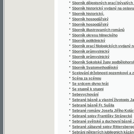
*
Sborník průmyslnický
*
Sborník Sokolské župy podbělohorské
*
Sborník Svatomethodějský
*
Scelování držebnosti pozemkové a zakládán
*
Scéna za scénou
*
Se srdcem divno hrát
*
Se stupně k stupni
*
Sebevychování
*
Sebrané básně a vlastní životopis Jana Hav
*
Sebrané básně Fr. Sušila
*
Sebrané romány Josefa Jiřího Kolára
*
Sebrané spisy Františky Stránecké
*
Sebrané světské a duchovní básně Josefa V
*
Sebrané zábavné spisy Rittersbergovy.
*
Sebránj některých jubilegnjch kázánj, držán
*
Sedlák kavalír a jiné novely
*
Sedlské Námluwy
*
Sedm havránků
*
Sedm let v jižní Africe
*
Sedm proti Thebám
*
Sedmero hlavních hříchů
*
Sedmero postních kázání
*
Sedmero postních řečí o oběti mše svaté
*
Sedmero postnjch kázanj o nedůwěře w lidi
*
Sedmero povídek
*
Sedmero powjdek pro djtky a milownjky gic
*
Sedmero proutkův ze spisův M. Jana Husi