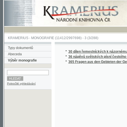
KRAMERIUS
-
MONOGRAFIE
(11412/2997698) -
3 (3/288)
Typy dokumentů
*
30 dílen řemeslníckých k názornému vyučo
Abeceda
*
36 nápěvů světských písní českého lidu z XVI
Výběr monografie
*
365 Fragen aus den Gebieten der Geographie
Pokročilé vyhledávání