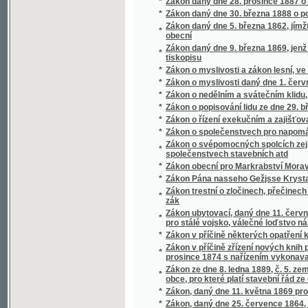
*
Zákony a nařízení u věcech obecného a pokr
*
Zákony a nařízení u věcech obecného školst
*
Zákony a nařízení v příčině ochrany majetku
*
Zákony a nařízení ve věcech obecní a okres
*
Zákony a nařízení ve věcech obecní a okres
*
Zákony a nařízení ve věcech okresní a obec
*
Zákony o kontribučenských fondech a o zálož
Zákony o nákladech na stavění a opravování
*
patronátu školním na Moravě
*
Zákony o pádu dobytka jakož i o zamezení a
*
Zákony o právu spolčovacím a shromažďova
*
Zákony o řízení v nepatrných věcech právních
*
Zákony silniční
Zákony v příčině zavedení obecného zákona 
*
knih pozemkových nebo horních, když tyto kni
1871
*
Zakuklený princ, čili, Pařížská náměsíčnice
*
Záletníci
*
Založení a počátky Vítkovických železáren
*
Založení biskupství latinského v Praze
*
Záložny, jich zřízení, správa a účetnictví
*
Zámecké novelky
*
Zámečnictví
*
Zámek Kaňovský
*
Zámek v Jindřichově Hradci
*
Zamilované pletky v Paříži
*
Zámkářství
*
Zámořské klepy