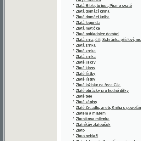
*
Zobrazující měřictví
*
Zoé-šelma
*
Zoologie všeobecná i soustavná.
*
Zoologische Abtheilung
*
Zora
*
Zora
*
Zora
*
Zora
*
Zora
*
Zpěvníček pro dívčí školy
*
Zpěvníček pro dívky nižší i vyšší školy v Tá
*
Zpěvníček, jehož se užívá v kostele redemto
*
Zpěvník a některé modlitby mládeže c.k. hla
*
Zpěvník pro českou mládež.
*
Zpěvník pro chrám, školu i dům
*
Zpěvník pro kostel a školu
*
Zpěvník pro mládež
*
Zpěvník pro mládež českoslovanskou
*
Zpěvník pro mládež národních a vyšších ško
*
Zpěvník pro školní mládež
*
Zpěvník pro školní mládež Pelhřímovskou
*
Zpěvník pro školy a lid v okresu domažlické
*
Zpěvník pro žáky a žákyně hlavní školy Hoř
*
Zpěvník slovanský.
*
Zpěvník žalmů a písní duchovních pro chrám
*
Zpěvník, čili, Sbírka nábožných písní pro ml
*
Zpěvník, čili, Sbírka nábožných písní pro ml