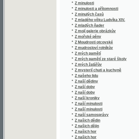
*
Z mých pamětí ze staré školy
*
Z mých žalářův
*
Z mysterií chuti a kuchyně
*
Z našeho lidu
*
Z naší dědiny
*
Z naší doby
*
Z naší doby
*
Z naší kroniky
*
Z naší minulosti
*
Z naší minulosti
*
Z naší samosprávy
*
Z našich dědin
*
Z našich dějin
*
Z našich hor
*
Z našich hor
*
Z našich i cizích krajův
*
Z našich luhů
*
Z nejvýchodnějších Čech
*
Z niv poesie národní a umělé
*
Z novel Anatola France
*
Z novel Eduarda Roda.
*
Z oboru jazykozpytu.
*
Z otroctví ku svobodě
*
Z ovzduší doby
*
Z paláce a z kláštera
*
Z pamětí krevních písařů
*
Z pamětí poroby českého rolnictva