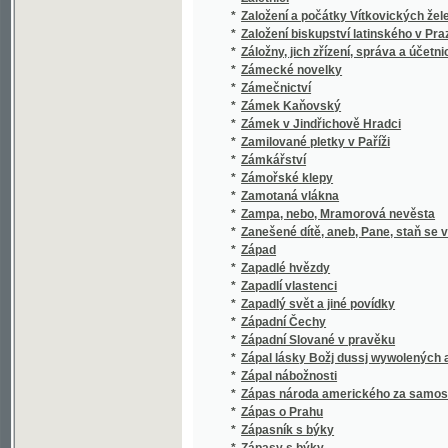
*
Záře nad Pohanstwem, nebo, Wáclaw a Bole
*
Zařízení ku blahu dělnictva
*
Zařizování a hledění školních zahrad
*
Zásady hospodářsko-vědecké
*
Zásady národního hospodářství
*
Zásady zřízení sbírek přírodnických v nov
*
Zásady, jichž dlužno hospodáři šetřiti při 
Zásluhy českého, moravského a slezského du
*
dědinách a městech
*
Zásluhy papežů
*
Zasnaubenci
*
Zásoba ku předpisům a diktowánj, čili, Rozma
*
Zastaralé formy českého slowesa wyswětlen
*
Zástupce
*
Zasvěcení chrámu v Hamarbě
*
Zasvěťme se božskému Srdci Páně!
*
Zašlemování prsou a dýchadel vůbec
*
Zašlými věky
*
Zaváté listy
*
Závěť
*
Závěť
*
Závěť matčina, aneb, Osudy hraběcí dcery
*
Závisť
*
Záviš von Rosenberg, genannt von Falkenst
*
Záviš z Falkenštejna
*
Záviš z Rosenberka, příjmím z Falkensteina
*
Zavraždění Valdšteina
*
Zawržený syn