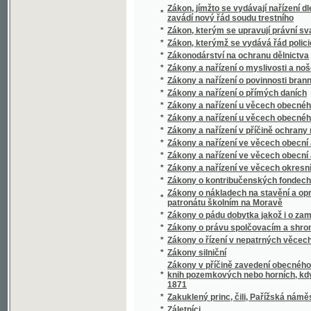
*
Zamotaná vlákna
*
Zampa, nebo, Mramorová nevěsta
*
Zanešené dítě, aneb, Pane, staň se vůle Tvá
*
Západ
*
Zapadlé hvězdy
*
Zapadlí vlastenci
*
Zapadlý svět a jiné povídky
*
Západní Čechy
*
Západní Slované v pravěku
*
Zápal lásky Božj dussj wywolených aneb mod
*
Zápal nábožnosti
*
Zápas národa amerického za samostatnost
*
Zápas o Prahu
*
Zápasník s býky
*
Zápasy s býky
*
Zapečetěný měšťanosta
*
Zápisky české herečky
*
Zápisky kněze Václava Rosy
*
Zápisky pražského kata J.P
*
Zápisky starého osmačtyřicátníka
Zápisky z církve vyobcovaného kněze Dra. A
*
profesora filosofie na universitě Pražské
*
Zápisník Václava Čecha, žáka páté třídy
*
Zapomenuté sny
*
Zapovězené ovoce
*
Zapsané pokladny pomocné
*
Zarnica