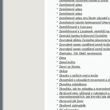
*
Zlatý prach
*
Zlatý prsten
*
Zlatý strom, ztracená woda a zaklená hora
*
Zlj následkowé z pitj kořalky
*
Zločin a trest
*
Zločin na boulevardu Bessieres
*
Zločin tajného oddělení
*
Zločin v páté třídě
*
Zločin v umění
*
Zločincův odkaz
*
Zločincův tajný sňatek
*
Zločinové v Polsce, aneb, Tajnosti Varšavsk
*
Zlomená duše
*
Zlomky a stromky
*
Zlomky epopeje
*
Zlomky o Českém básnictwj, zwlásstě pak o P
*
Zlomky zkušenosti v sebevychování
*
Zluté Mužátko, anebo, Welikán gednonoháč
*
Zlý jelen
*
Zmařená svatba
*
Zmařené úklady, aneb, Co může upřímný přít
*
Zmatek nad zmatek
*
Zmije
Znamenité a podiwné Příhody Pana Prássíl
*
setkal a možné i nemožné skutky wywedl, j
*
Známost Wlasti
*
Známosti z průjezdu
*
Zobrazování tečen a středů křivosti křivek