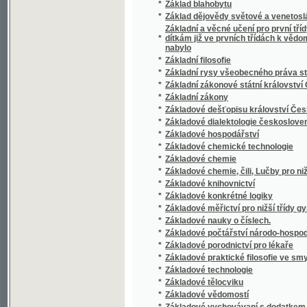
*
Základové zeměpisu
*
Základowé hwězdoslowj, čili astronomie
*
Základowé maudrosti a opatrnosti, čili, Praw
*
Základowé měřictwj, čili, Geometrye
*
Základowé pitwy (Anatomie), čili, Soustawnj 
*
Základowé Přjrodnictwj aneb Fyzyky a Mate
*
Základy cýs. král. priwilegowaného prwnjh
*
Základy harmonie a zpěvu
*
Základy hospodářského myšlení
*
Základy chovu a užitku zvířectva hospodář
*
Základy křesťanského vychování
*
Základy rýsování situačního a terrainního
*
Základy sociologie
*
Základy starého místopisu Pražského.
*
Základy zeměznalectví, čili, Geognosie
*
Zaklený Chrt, aneb, Přjběhowé Jaroslawa W
*
Zaklený princ
*
Zakletý princ
*
Zákon a návrhy zákonů o novém zřízení vo
*
Zákon branný, daný dne 5. prosince 1868
*
Zákon daný dne 10. dubna 1886 jímžto se vy
*
Zákon daný dne 12. října 1875 čís. 76. zák. 
*
Zákon daný dne 28. prosince 1887 o pojištěn
*
Zákon daný dne 30. března 1888 o pojištění 
Zákon daný dne 5. března 1862, jímžto se vymě
*
obecní
Zákon daný dne 9. března 1869, jenž se týk
*
tiskopisu