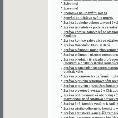
*
Zur Cultur- Geschichte Mährens und Oest. S
*
Zur Gegenreformation in Schlesien
Zur Geschichte der Juden in Mähren und Oes
*
die Nachbarländer
*
Zur Geschichte des Glaubens an Zauberer, 
*
Zuřivý Roland
Zusätze und Inhalts-Verzeichnisze zu Hansli
*
Bibliothek" (Prag 1851)
*
Zůstanu katolíkem!
*
Zuzana
*
Zvěsti mladých let
*
Zvěsti z nejsoucna, čili, Epocha míru
*
Zvíkov
*
Zvíkov
*
Zvíkovský rarášek
*
Zvířátka a děti
*
Zvířectvo kamenouhelné doby v Čechách
Zvláštní dávka z výčepu pálených nápojů liho
*
vykonání jeho ze dne 2. července a vyhlášen
*
Zvolení a korunování Ferdinanda I. za krále
*
Zvonečková královna
*
Zvonečková královna
*
Zvonečky
*
Zvonky
*
Zvonky s nebes říše
*
Zvony Corneville-ské
*
Zvukosloví jazyka staro- i novo-českého.
*
Zvuky večerní