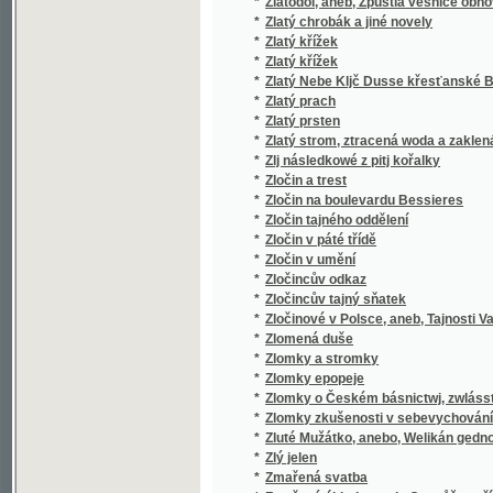
*
Zpěvník, čili, Sbírka nábožných písní pro šk
*
Zpěvník, čili, Sbírka nábožných písní pro š
*
Zpěvník, čili, Výbor církevních písní pro ml
*
Zpěvník, čili, Výbor církevních písní pro ml
*
Zpěvomil, to jest, Písně nejvíce školní a něk
*
Zpěvy a hněvy
*
Zpěvy duchovní ke službám božím pro osadu
*
Zpěvy knížecí
*
Zpěvy lidu srbského
*
Zpěvy lidu srbského
*
Zpěvy thráckých Bulharů
Zpěw muzy Morawské k chwalám ... Ferdinand
*
na stolici Arcibiskupskau w Olomauci dne 1
*
Zpěw Pastýřský
Zpěwnjk Ewangelický, aneb, Pjsně Duchownj
*
Ewangelických Augssp. Wyznánj, s přídawk
*
Zpívejme!
*
Zpívejme!
*
Zpominka na Poswátnj missji
*
Zpověď katolíků ve světle pravdy
*
Zpráva českého odboru anketní školské ko
*
Zpráva jednatelská podaná ve valném shrom
Zpráva komise zabývající se otázkou zásobiti
*
Krejčího
*
Zpráva komise zabývající se otázkou zásobiti
*
Zpráva Národního klubu v Brně
*
Zpráva o činnosti musejního komitétu a st
*
Zpráva o činnosti okresní nemocenské pokl