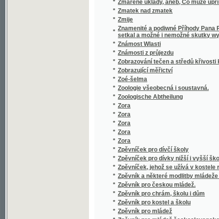
Zpráva o jednání tří sjezdů professorů výcho
*
Chrudimi a r. 1885 v Kolíně konaných
Zpráva o jubilejních sjezdech statistických 
*
statistického
*
Zpráva o poměrech a zařízeních zdravotních 
*
Zpráva o prvním reformovaném presbyterián
*
Zpráva o prvním sjezdu žen českoslovansk
*
Zpráva o světové výstavě v Chicagu 1893
Zpráva od Holomaucké obchodnj a žiwotnick
*
stawitelstwj daná straniwa stawu vzdělawán
*
Zpráva širší komise vodární k radě král. hl
*
Zpráva užšího odborného komitétu v příčině 
*
Zprávy statistické kanceláře zemědělské rad
*
Zprávy Zemského statistického úřadu králo
Zpráwa o cýrkwi křesťanské katolické w pů
*
rozssjřenj králowstwj Božjho w oných krag
*
Zprawa wčelárska o Opatrowanj Wčél w dwog
Zpráwa Založenj Leopoldinského, w Cjsařs
*
Americe
*
Zpráwy o Korunowánj wéwodů a králů česk
*
Zpráwy o swěcenj třetj jubilegnj slawnosti
Způsob posluhowánj swátosti stawu manžel
*
oddawkách
*
Způsoby, mrawy a mjněnj Činů a Kochin-Čin
*
Zrádce národa
*
Zrádný přítel
*
Zrání, oplození a rýhování vajíčka
*
Zrazená milenka
*
Zrcadlo křesťanských ctností pro mládež