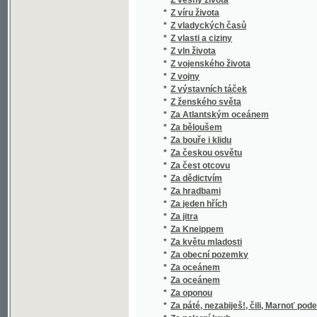
*
Za obecní pozemky
*
Za oceánem
*
Za oceánem
*
Za oponou
*
Za páté, nezabiješ!, čili, Marnoť podepírat, c
*
Za polarní kruh
*
Za praporem sokolským
*
Za srbskou zádrugou
*
Za světem
*
Za svobodu
*
Za šera
*
Za šera
*
Za štěstím
*
Za uměním
*
Za utrpení předků
*
Za vlasť !
*
Za vpádů Bedřichových
*
Zábavná knížka pro dítky
*
Zábavná věda
*
Zábavné čtení ve slovanských jazycích
*
Zábavné historky z Maďárie
*
Zábavné pověsti cizokrajné
*
Zábavné povídky
*
Zábavné rozhledy hvězdářské
*
Zábavník učitelský
*
Zábavník učitelský
*
Zábavy hvězdářské
*
Zábavy myslivecké