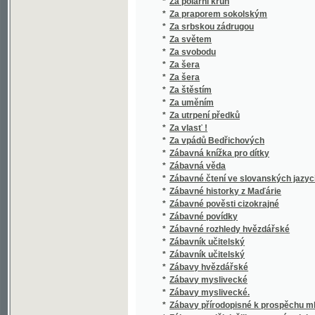
*
Zábavy myslivecké.
*
Zábavy přírodopisné k prospěchu mládeže 
*
Zábawy nedělnj, čili: prostonárodnj poučowán
*
Záboj a Ludiše :
*
Zabrání velkostatků a jejich osídlení
*
Začátek sedmileté války, anebo, Pán Bůh dal
*
Záhada srdce
*
Záhadné povahy
*
Záhonek malých
*
Zahořanský hon a jiné
*
Zahrada Epikurova
*
Zahradnictví v Německu a ve Francii
*
Zahradnjček, čili, Náwod ke sstěpařstwj s 
*
Záhuba města Pompejí, čili, Bázeň Boží a d
*
Záhuba pohanův na Litvě
*
Záhuba Vršoviců
*
Zachovej nám, Hospodine, Císaře a naši ze
*
Zachráněna
*
Zajatec : Veršovaný románek pro malé i vel
*
Zajatí na Kavkazu
*
Zajatý mezi Indiány
*
Zajetí krále Václava
*
Zájezd na Rus
*
Zajímavá tobolka
*
Zajímavé báchorky
*
Zajímavé příběhy Kryšpína Neposedy
*
Zákeřníci ve fraku