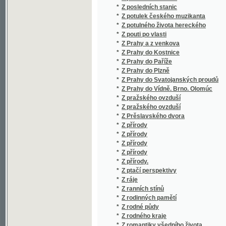
*
Z přírody
*
Z přírody
*
Z přírody.
*
Z ptačí perspektivy
*
Z ráje
*
Z ranních stínů
*
Z rodinných pamětí
*
Z rodné půdy
*
Z rodného kraje
*
Z romantiky všedního života
*
Z ruchu
*
Z různého šiku
*
Z různých časů
*
Z různých dob
*
Z různých dob
*
Z různých dob
*
Z různých dob
*
Z různých kruhů
*
Z různých kruhův
*
Z různých pamětí
*
Z říše hvězd
*
Z říše královice Slunce
*
Z říše královny pohádky
*
Z říše královny zimy
*
Z říše rostlin
*
Z říšské rady
*
Z tajemného světa