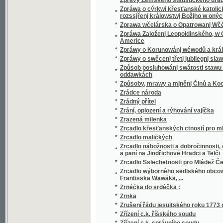
*
Zvýšení nájemného
*
Zwei Brüder
*
Zwei Monate im Jahre im Schmucke deutsch
*
Zwei Staatsminister im Bette
*
Zweite Gesandtschaftsreise des Grafen He
*
Zwięzła gramatyka polska od ces. król. Min
*
Zwony