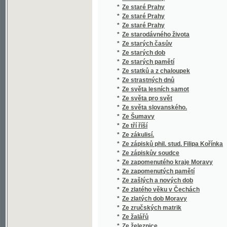
*
Zeměkaule w ohledu měřeckém a přjrodnick
*
Zeměpis Čech s místopisem okolí a města 
*
Zeměpis Čech, Moravy a Slezska pro třetí t
*
Zeměpis Čech, Morawy a Slezska
*
Zeměpis k užitku v III. třídě nižších škol real
*
Zeměpis Králowstwj Českého, w němž se nach
*
Zeměpis ku potřebě žáků měšťanských škol
*
Zeměpis mocnářství rakouského s dějepis
*
Zeměpis mocnářství rakousko-uherského
*
Zeměpis Morawy a Slezska
*
Zeměpis okresu blatenského pro národní šk
*
Zeměpis okresu lounského pro národní škol
*
Zeměpis pro českou mládež na Moravě a ve
*
Zeměpis pro národní školy na Moravě a v S
*
Zeměpis pro školy měšťanské
*
Zeměpis pro školy měšťanské
*
Zeměpis pro školy obecné a měšťanské
*
Zeměpis pro školy obecné a měšťanské
*
Zeměpis pro vlasteneckou mládež v Čechá
*
Zeměpis pro žáky nižších škol
*
Zeměpis starého světa
*
Zeměpis všeobecný a rakouský v přehledu 
*
Zeměpis všeobecný ku potřebě mládeže v ni
*
Zeměpis všeobecný vědecký srovnávací
*
Zeměpis, čili, Auplné popsánj oboru zemské
*
Zeměpisné obrazy
*
Zeměpisné obrazy pro školu a dům