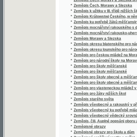
*
Zlatá domácí kniha
*
Zlatá legenda
*
Zlatá matička
*
Zlatá pokladnice domácí
*
Zlatá zrna, čili, Schránka přísloví, moudrý
*
Zlatá zrnka
*
Zlatá zrnka
*
Zlatá zrnka
*
Zlaté jiskry
*
Zlaté klasy
*
Zlaté lístky
*
Zlaté lístky
*
Zlaté ložisko na řece Gile
*
Zlaté obrázky pro hodné dítky
*
Zlaté tele
*
Zlaté zápisy
*
Zlaté Zrcadlo, aneb, Kniha o powolánj a mo
*
Zlatem a mlatem
*
Zlatníkova milenka
*
Zlatníkův zlatoušek
*
Zlato
*
Zlato neblaží
*
Zlatodol, aneb, Zpustlá vesnice obnovená f
*
Zlatý chrobák a jiné novely
*
Zlatý křížek
*
Zlatý křížek
*
Zlatý Nebe Kljč Dusse křesťanské Boha wěr