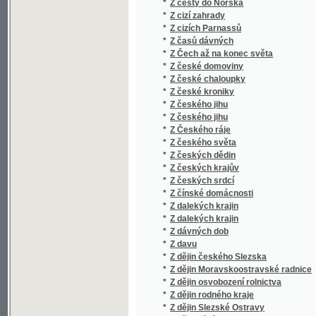
*
Z časů dávných
*
Z Čech až na konec světa
*
Z české domoviny
*
Z české chaloupky
*
Z české kroniky
*
Z českého jihu
*
Z českého jihu
*
Z Českého ráje
*
Z českého světa
*
Z českých dědin
*
Z českých krajův
*
Z českých srdcí
*
Z čínské domácnosti
*
Z dalekých krajin
*
Z dalekých krajin
*
Z dávných dob
*
Z davu
*
Z dějin českého Slezska
*
Z dějin Moravskoostravské radnice
*
Z dějin osvobození rolnictva
*
Z dějin rodného kraje
*
Z dějin Slezské Ostravy
*
Z dětinné lásky
*
Z dětského ráje
*
Z dětského světa
*
Z dob našeho probuzení
*
Z dob pěstního práva