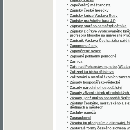
*
Zazděná slečna, aneb : Podiwné příhody Mar
*
Zazděná slečna, aneb, Podiwné přjhody Mar
*
Zazděný poklad
*
Zbav nás zlého, čili, Nevystižitelné cesty Pá
Zbjrka 1677 hlaťopisných wýkresůw na čtyři
*
mineralogii Jana Swatopluka Presla
*
Zbjrka cest wypsánj po moři, k užitečnému 
*
Zbjrka cest wypsánj po moři, k užitečnému 
Zbjrka neydáwněgšjch slownjků latinsko-č
*
latinským
*
Zbožné básničky od Fr. Valoucha
*
Zbrojíř
*
Zbytky rýmovaných Alexandreid staročesk
*
Zdání klame, pravda vítězí!
*
Zdání o očkování kravskými neštovicemi
*
Zdar třetímu sletu všesokolskému 1895
*
Zdárný a Nezdárný
*
Zdeněk ze Zásmuku s swými towaryssi, aneb
Zdravotní kuchařka jakožto doplněk každé jin
*
stravitelnosti ...
*
Zdravotní policie vztahující se na mrtvá těla 
*
Zdravotnictví našich příbytků
Zdravověda čili nejlepší způsob, aby člověk 
*
dosáhnouti mohl.
Zdravověda, čili, Nejlepší způsob, jakby člov
*
dosáhnouti mohl
*
Zdráwa buď milosti plná!
*
Zdrawé, prawé a čisté Učenj Lutherowo, Ka