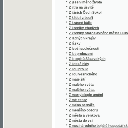
*
Z lásky
*
Z lepší společnosti
*
Z let probuzení
*
Z letopisů Sázavských
*
Z lidské bídy
*
Z lidu pro lid
*
Z lidu vesnického
*
Z máje žití
*
Z malého světa
*
Z malého světa.
*
Z martylologie umění
*
Z mé cesty
*
Z mého herbáře
*
Z menšího obzoru
*
Z města a venkova
*
Z města do vsi
*
Z mezinárodního bojiště hospodářského
*
Z minulosti
*
Z minulosti a přítomnosti
*
Z minulých časů
*
Z mladého věku Ludvíka XIV.
*
Z mladých ňader
*
Z mojí galerie obrázkův
*
Z mořské pěny
*
Z Moudrosti otcovské
*
Z mudrosloví rolníkův
*
Z mých pamětí