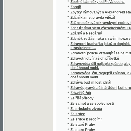
*
Ze zlatého věku v Čechách
*
Ze zlatých dob Moravy
*
Ze zručských matrik
*
Ze žalářů
*
Ze železnice
*
Ze ženského světa
*
Ze života
*
Ze života barona Prášila
*
Ze života hmyzu
*
Ze života malého národa
*
Ze života mladého chudého muže
*
Ze života mořského dobrodruha.
*
Ze života pařížských bohémů
*
Ze života pro život
*
Zedník a zámečník
*
Zelený kádr
*
Zelinářství
*
Zemáky
*
Zemanka
*
Země - matka
*
Země a národové v obrazích
*
Země- deje- [sic] a přírodopis
*
Země Koruny české
*
Země kožešin
*
Země říše Rakousko-uherské ve přirovnání
*
Zemědělská politika.
*
Zemědělská rada pro království České