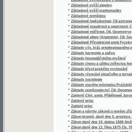
*
Zákon o myslivosti a zákon lesní, ve spojení
*
Zákon o myslivosti daný dne 1. června 1866
*
Zákon o nedělním a svátečním klidu, se vše
*
Zákon o popisování lidu ze dne 29. března 1
*
Zákon o řízení exekučním a zajišťovacím, 
*
Zákon o společenstvech pro napomáhání živno
Zákon o svépomocných spolcích zejmena o zá
*
společenstvech stavebních atd
*
Zákon obecní pro Markrabství Moravské
*
Zákon Pána nasseho Gežjsse Krysta
Zákon trestní o zločinech, přečinech a přest
*
zák
Zákon ubytovací, daný dne 11. června 1879, j
*
pro stálé vojsko, válečné loďstvo námořsk
*
Zákon v příčině některých opatření ku zvele
Zákon v příčině zřízení nových knih pozemko
*
prosince 1874 s nařízením vykonavacím ze d
Zákon ze dne 8. ledna 1889, č. 5. zemského 
*
obce, pro které platí stavební řád ze dne 1
*
Zákon, daný dne 11. května 1869 pro králov
*
Zákon, daný dne 25. července 1864, pro král
Zákon, jímžto se vydávají nařízení dle polic
*
zavádí nový řád soudu trestního
*
Zákon, kterým se upravují právní svazky uč
*
Zákon, kterýmž se vydává řád policie v pří
*
Zákonodárství na ochranu dělnictva
*
Zákony a nařízení o myslivosti a nošení zbr
*
Zákony a nařízení o povinnosti branné a tax
*
Zákony a nařízení o přímých daních