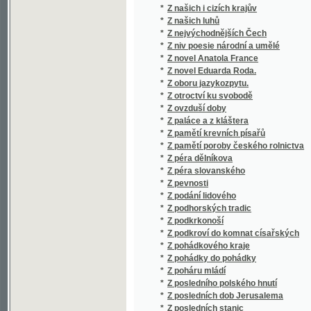
*
Z péra dělníkova
*
Z péra slovanského
*
Z pevnosti
*
Z podání lidového
*
Z podhorských tradic
*
Z podkrkonoší
*
Z podkroví do komnat císařských
*
Z pohádkového kraje
*
Z pohádky do pohádky
*
Z poháru mládí
*
Z posledního polského hnutí
*
Z posledních dob Jerusalema
*
Z posledních stanic
*
Z posledních stanic
*
Z potulek českého muzikanta
*
Z potulného života hereckého
*
Z pouti po vlasti
*
Z Prahy a z venkova
*
Z Prahy do Kostnice
*
Z Prahy do Paříže
*
Z Prahy do Plzně
*
Z Prahy do Svatojanských proudů
*
Z Prahy do Vídně. Brno. Olomúc
*
Z pražského ovzduší
*
Z pražského ovzduší
*
Z Prěslavského dvora
*
Z přírody
*
Z přírody