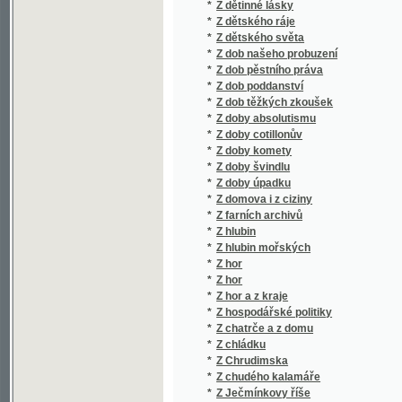
*
Z dob poddanství
*
Z dob těžkých zkoušek
*
Z doby absolutismu
*
Z doby cotillonův
*
Z doby komety
*
Z doby švindlu
*
Z doby úpadku
*
Z domova i z ciziny
*
Z farních archivů
*
Z hlubin
*
Z hlubin mořských
*
Z hor
*
Z hor
*
Z hor a z kraje
*
Z hospodářské politiky
*
Z chatrče a z domu
*
Z chládku
*
Z Chrudimska
*
Z chudého kalamáře
*
Z Ječmínkovy říše
*
Z jeseni mého života
*
Z jitra na úsvitě
*
Z jižních Čech Sokol
*
Z klidu i z bouří
*
Z krásné Itálie
*
Z kroniky chudých
*
Z kroniky staroslavného města Fulneku, pů
*
Z ladných krajův