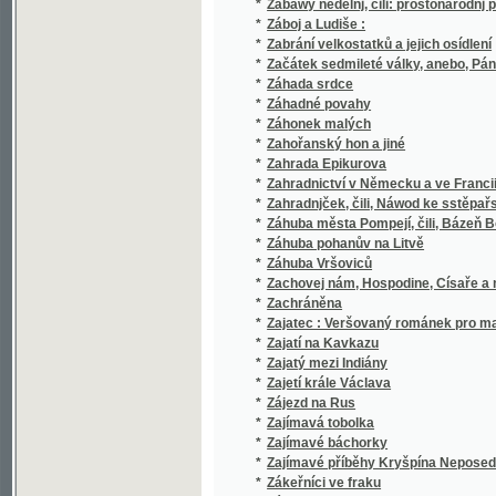
*
Základ blahobytu
*
Základ dějovědy světové a venetoslávské z
Základní a věcné učení pro první třídy škol
*
dítkám již ve prvních třídách k vědomí přive
nabylo
*
Základní filosofie
*
Základní rysy všeobecného práva státního
*
Základní zákonové státní království Českéh
*
Základní zákony
*
Základové dešťopisu království Českého
*
Základové dialektologie československé
*
Základové hospodářství
*
Základové chemické technologie
*
Základové chemie
*
Základové chemie, čili, Lučby pro nižší stře
*
Základové knihovnictví
*
Základové konkrétné logiky
*
Základové měřictví pro nižší třídy gymnasií
*
Základové nauky o číslech.
*
Základové počtářství národo-hospodářského č
*
Základové porodnictví pro lékaře
*
Základové praktické filosofie ve smyslu vš
*
Základové technologie
*
Základové tělocviku
*
Základové vědomostí
*
Základové vychovávaní s dodatkem o dušev
*
Základové vyšší algebry
*
Základové vyšší mathematiky