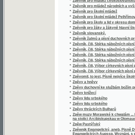
*
Zrcadlo maličkých
Zrcadlo nábožnosti a dobročinnosti, čili, Ž
*
a paní na Jindřichově Hradci a Telči
*
Zrcadlo Sslechetnosti pro Mládež Českau
Zrcadlo wýborného sedlského obcowánj před
*
Frantisska Wawáka, ...
*
Zrnéčka do srdéčka :
*
Zrnka
*
Zrušení řádu jesuitského roku 1773 od pape
*
Zřízení c.k. říšského soudu
*
Zřízení c.k. správního soudu
*
Zřízení krajské v Čechách.
*
Zřízení obecní a řád volební v obcích
*
Zřízení obecní a řád volení v obcích pro krá
*
Zřízení zemská Království českého XVI. věk
*
Ztracená dcera
*
Ztracené cikáně
*
Ztracené Djtě
*
Ztracené djtě
*
Ztracené volání
*
Ztracený
*
Ztracený syn
*
Ztracený syn
*
Ztracený synáček
*
Ztracený testament
*
Ztracený život.
*
Ztroskotáno
*
Zur Abhilfe des Nothstandes im Erz- und Ri