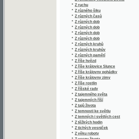
*
Z tajemných říší
*
Z tajů života
*
Z temnosti ke světlu
*
Z temných i světlých cest
*
Z těžkých hodin
*
Z tichých vesniček
*
Z věku roboty
*
Z vesny života
*
Z víru života
*
Z vladyckých časů
*
Z vlasti a ciziny
*
Z vln života
*
Z vojenského života
*
Z vojny
*
Z výstavních táček
*
Z ženského světa
*
Za Atlantským oceánem
*
Za běloušem
*
Za bouře i klidu
*
Za českou osvětu
*
Za čest otcovu
*
Za dědictvím
*
Za hradbami
*
Za jeden hřích
*
Za jitra
*
Za Kneippem
*
Za květu mladosti