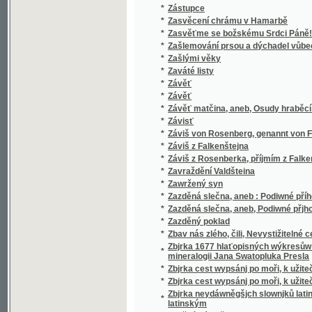
*
Zdwořilý žák
*
Ze říší přírody
*
Ze samot a ze společnosti
*
Ze srbského života
*
Ze srdce
*
Ze srdce k srdcím/
*
Ze staré Prahy
*
Ze staré Prahy
*
Ze staré Prahy
*
Ze staré Prahy
*
Ze staré Prahy
*
Ze starodávného života
*
Ze starých časův
*
Ze starých dob
*
Ze starých pamětí
*
Ze statků a z chaloupek
*
Ze strastných dnů
*
Ze světa lesních samot
*
Ze světa pro svět
*
Ze světa slovanského.
*
Ze Šumavy
*
Ze tří říší
*
Ze zákulisí.
*
Ze zápisků phil. stud. Filipa Kořínka
*
Ze zápiskův soudce
*
Ze zapomenutého kraje Moravy
*
Ze zapomenutých pamětí
*
Ze zašlých a nových dob