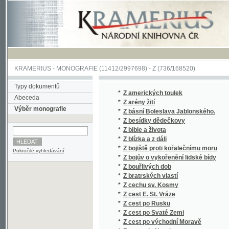
KRAMERIUS
-
MONOGRAFIE
(11412/2997698) -
Z (736/168520)
Typy dokumentů
*
Z amerických toulek
Abeceda
*
Z arény žití
Výběr monografie
*
Z básní Boleslava Jablonského.
*
Z besídky dědečkovy
*
Z bible a života
*
Z blízka a z dáli
*
Z bojiště proti kořalečnímu moru
Pokročilé vyhledávání
*
Z bojův o vykořenění lidské bídy
*
Z bouřlivých dob
*
Z bratrských vlastí
*
Z cechu sv. Kosmy
*
Z cest E. St. Vráze
*
Z cest po Rusku
*
Z cest po Svaté Zemi
*
Z cest po východní Moravě
*
Z cesty do Norska
*
Z cizí zahrady
*
Z cizích Parnassů