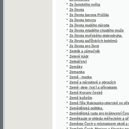
*
Zeměpisné rozšíření rostlin a zvířat
*
Zeměpisný atlas
*
Zeměpisný atlas
*
Zeměpisný atlas
*
Zeměpisný atlas pro školy národní v Čechác
*
Zeměpisný nástin hejtmanství Uhersko-Hra
*
Zemětřesení v Carcasu
*
Zemětřesení v Lisaboně, největší na světě z
*
Zemská banka království českého
*
Zevrubné dějiny českého písemnictví doby 
*
Zevrubný popis rozdělení země království 
*
Zevrubný popis rozdělení země království Če
*
Zhejralec, čili, Oběť nevinnosti.
*
Zima
*
Zimní květy
*
Zjevy ze života.
*
Zkáza
*
Zkazky z našich vod a lesův
*
Zkoumání o zásadách mravnosti a zkoumání
*
Zkouška státníkova
*
Zkouška, jak by skladba a tvarosloví české
Zkrácení slov, užívaná v rukopisch a listiná
*
staroslovanských, jak kyrylicí tak glagolit
*
Zkrocení zlé ženy
*
Zkušený zahradník
*
Zlá pěstounka
*
Zlatá Bible, to jest, Písmo svaté
*
Zlatá domácí kniha