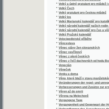
*
Věno, které blaží v stavu manželském
*
Veränderungen der regel- und unregelmässig
*
Verbesserungen und Zusätze zur ersten pr
*
Věren až do smrti
*
Věrena na Melechově
*
Vergangene Tage
*
Vergangenheit und Gegenwart der Herrenbu
*
Verhandlungen des Ausschusses des Schaf
*
Vermischte Schriften
*
Věrná dcera
*
Věrný přítel jest nad zlato a poklady
*
Věrný přítel kazatelů
*
Věrný rádce pro mužské ve věcech pohlavn
*
Věrný služebník
*
Vernyhora, věštec ukrajinský
*
Verrechnungskunde
*
Verspätete Erwägungen
*
Versuch einer Anweisung zur Deutschen Re
*
Versuch einer ausführlichern Lehre der Gl
*
Versuch einer Einleitung in die Mathematik
*
Versuch einer Erweiterung der analytischen
*
Versuch einer geognostisch-botanischen Dar
*
Versuch einer medizinischen Topographie vo
*
Versuch einer Selbstbiographie
*
Versuch einer systematisch geordneten Da
*
Versuch einer zweckmäßigen Bestimmung d
*
Versus memoriales k jurisdikční normě a ci