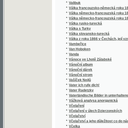
*
Vanda
*
Vánoce ve Lhotě Zálabské
*
Vánoční album
*
Vánoční dárek
*
Vánoční strom
*
Vašíček Nejlů
*
Vater ich rufe dich!
*
Vater Radetzky
*
Vaterländische Bilder in unterhaltenden Erzä
*
Vážková analysa anorganická
*
Včelaření
*
Včelaření v úlech Dzierzonských
*
Včelařství
*
Včelařství a jeho důležitost co do národního
*
Včelka
*
Včely loupeživé
*
Včera a dnes
*
Vděčná Indiánka
*
Vděčný černoch
*
Vdovec
*
Vdovec a vdova
*
Ve "starém cechu"
*
Ve službách Thalie
*
Ve službě panstva
*
Ve službě umění
*
Ve snu a bdění
*
Ve stínu českých hradů