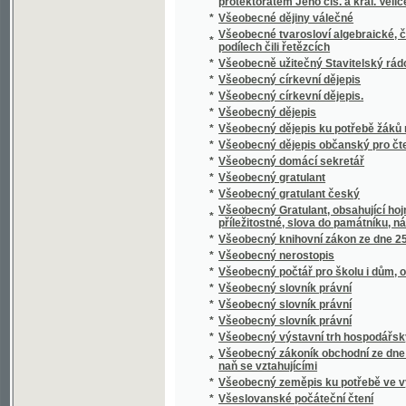
*
Výbor drobných spisů Jakuba Malého.
*
Výbor her a zábav mládeže škol obecných
*
Výbor kázání nejlepších ze 40 ročníků "Pred
*
Výbor menších básní
*
Výbor písní
*
Výbor poesie.
*
Výbor řečí Ciceronových.
*
Výbor veškerých povídek a báchorek H.C. 
*
Výbor z "Květů zla"
*
Výbor z básní Ivana Vazova
*
Výbor z Hérodota
*
Výbor z literatury české
*
Výbor z literatury české doby střední
*
Výbor z literatury řecké a římské
*
Výbor z nejlepších básníků novočeských k
*
Výbor z písní a ballad
*
Výbor ze spisů svatého otce a učitele církv
*
Výbor ze spisů Tacitových
*
Vybouřené smutky
*
Vybrané báchorky L. Bechsteina, br. Grimmů
*
Vybrané báje a pověsti národní jiných větví
*
Vybrané české humoresky.
*
Vybrané pohádky slovenské
*
Vybrané povídky
*
Vybrané solové výstupy, komické scény a 
*
Vybrané spisy Hálkovy
*
Vybrané spisy Karla Havlíčka Borovského.
*
Vycpávání ptáků i ssavců