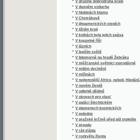
*
V Chytrákově
*
V jihoamerických stepích
*
V jižním kraji
*
V knihách byla jejich spása
*
V kouzelné říši
*
V lázních
*
V lepším světě
*
V lidomorně na hradě Žebráku
*
V měšťanské světnici starodávné
*
V milém dychtění
*
V mlžinách
*
V nejtemnější Africe, neboli, Hledání, zach
*
V novém životě
*
V odlehlé dědině
*
V okovech pro vlasť
*
V paláci šlechtickém
*
V plamenech kostnických
*
V poledne
*
V pražské krčmě před půl stoletím
*
V proudu
*
V ráji ďábla
*
V rozkvětu života
*
V rumech slávy
*
V různém vzduchu
*
V říši kouzel
*
V samotách
*
V sněhových vločkách