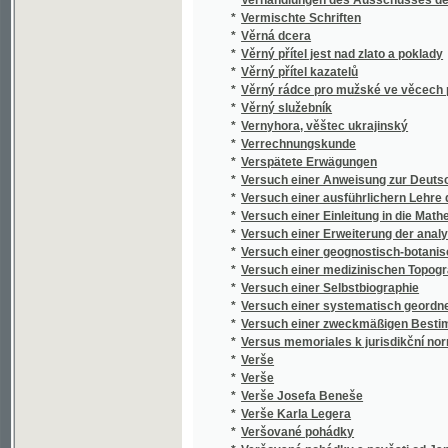
*
Verše
*
Verše
*
Verše Josefa Beneše
*
Verše Karla Legera
*
Veršované pohádky
*
Veršované pohádky a pověsti od Jana Neča
*
Vertheidigung gegen Lügner und Verläumde
*
Verzeichnis der Gräflich Nostitzschen Gemä
Verzeichniss der Export-Firmen des Eger
*
geordnet mit Angabe der Export-Artikel und
*
Verzeichniss der Gräflich Nostitz'schen Gem
*
Verzeichniss der Kunstwerke in der Gemälde
Verzeichniss der Kunstwerke, welche sich in
*
Kunstfreunde zu Prag
Verzeichniss, der im Galerie-Gebäude der G
*
aufgestellten Hoserschen Gemälde-Samml
*
Veselá kniha
*
Veselé čtení
*
Veselé deklamace
*
Veselé dítky
*
Veselé prázdniny
*
Veselé příhody Kašpárka nezbedy : loutková
*
Veselé rozjímání o nejnovější Fejfalíkiádě: 
*
Veselé táčky
*
Veselé ženy Windsorské
*
Veselé ženy windsorské
*
Veselíkovo Album Litomyšle
*
Veselohra