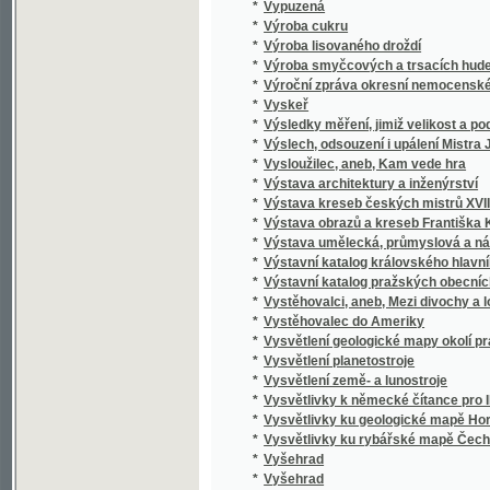
*
Vzhůru srdce!
*
Vzkazy vlastenecké
*
Vzkříšení bratří
*
Vznik a vývoj ruchu pro soustředění a zast
*
Vznik anglického parlamentu
*
Vznik národního hospodářství
*
Vznik, rozvoj a zrušení roboty
*
Vzorná cvičení k rychlému a snadničkému 
*
Vzorná služka
*
Vzorné dítko
*
Vzorný dopisovatel
*
Vzory vyšívání lidu slovanského na Moravě
*
Vzpomínka na Fr. Šimáčka
*
Vzpomínky
*
Vzpomínky a úvahy starého vlastence
*
Vzpomínky Frant. Pravdy (Vojtěcha Hlinky) n
*
Vzpomínky Jana Ev. Purkyně na vlastní mládí
*
Vzpomínky na Karla Havlíčka Borovského
*
Vzpomínky na paměť třicetileté činnosti U
*
Vzpomínky z Bulharska a jiné črty
*
Vzpomínky z cest a života
Vzpomínky z pobytu Jeho kníž. Milosti nejd
*
a v jižní Italii o jubilejní pouti r. 1900
*
Vzteklý Jirka