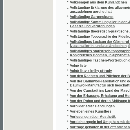
*
Všecko nebo nic
*
Všecko ví!
*
Všední příběhy
*
Všední příběhy
*
Všední zjevy
*
Všehochuť pro obveselení a zasmání
*
Všeobecná aesthetika
*
Všeobecná botanika pro mediky a farmaceu
*
Všeobecná botanika.
*
Všeobecná poptavárna po práci
*
Všeobecná povinnost ke službě vojenské
Všeobecná zemská výstava v Praze 1891 na 
*
protektorátem Jeho cís. a král. Veličenstva c
*
Všeobecné dějiny válečné
Všeobecné tvarosloví algebraické, čili, Nau
*
podílech čili řetězcích
*
Všeobecně užitečný Stavitelský rádce při v
*
Všeobecný církevní dějepis
*
Všeobecný církevní dějepis.
*
Všeobecný dějepis
*
Všeobecný dějepis ku potřebě žáků na real
*
Všeobecný dějepis občanský pro čtenáře č
*
Všeobecný domácí sekretář
*
Všeobecný gratulant
*
Všeobecný gratulant český
Všeobecný Gratulant, obsahující hojnou sbír
*
příležitostné, slova do památníku, nápisy náh
*
Všeobecný knihovní zákon ze dne 25. červen