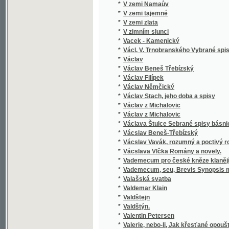
*
Václav Filípek
*
Václav Němčický
*
Václav Stach, jeho doba a spisy
*
Václav z Michalovic
*
Václav z Michalovic
*
Václava Štulce Sebrané spisy básnické
*
Vácslav Beneš-Třebízský
*
Vácslav Vavák, rozumný a poctivý rolník
*
Vácslava Vlčka Romány a novely.
*
Vademecum pro české kněze klanějící se nejs
*
Vademecum, seu, Brevis Synopsis materiaru
*
Valašská svatba
*
Valdemar Klain
*
Valdštejn
*
Valdštýn.
*
Valentin Petersen
*
Valerie, nebo-li, Jak křesťané opouštějí ví
*
Valibuk
*
Válka francouzsko-německá roku 1870-187
*
Válka německo-francouzská roku 1870 a pod
*
Válka německo-francouzská roku 1870, jakož i 
*
Válka rusko-turecká
*
Válka s Turky
*
Válka slovansko-turecká
*
Válka z roku 1866 v Čechách, její vznik, děj
*
Vambeřice
*
Van Hoboken