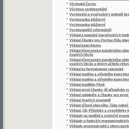
*
Vypuzená
*
Výroba cukru
*
Výroba lisovaného droždí
*
Výroba smyčcových a trsacích hudebních nás
*
Výroční zpráva okresní nemocenské poklad
*
Vyskeř
*
Výsledky měření, jimiž velikost a podoba ze
*
Výslech, odsouzení i upálení Mistra Jana Hu
*
Vysloužilec, aneb, Kam vede hra
*
Výstava architektury a inženýrství
*
Výstava kreseb českých mistrů XVII. a XVIII. 
*
Výstava obrazů a kreseb Františka Kadlíka
*
Výstava umělecká, průmyslová a národopis
*
Výstavní katalog královského hlavního měs
*
Výstavní katalog pražských obecních plyná
*
Vystěhovalci, aneb, Mezi divochy a loupežní
*
Vystěhovalec do Ameriky
*
Vysvětlení geologické mapy okolí pražskéh
*
Vysvětlení planetostroje
*
Vysvětlení země- a lunostroje
*
Vysvětlivky k německé čítance pro III. a IV. t
*
Vysvětlivky ku geologické mapě Hor Želez
*
Vysvětlivky ku rybářské mapě Čech
*
Vyšehrad
*
Vyšehrad
*
Výškovský žid
Vyšší hospodářský ústav zemský v Táboře 
*
výstavy 1791 v Praze 1891