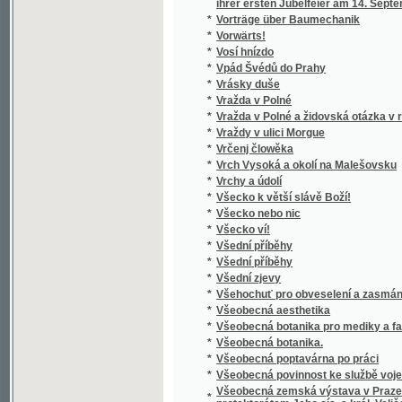
*
Všeobecný nerostopis
*
Všeobecný počtář pro školu i dům, obchod 
*
Všeobecný slovník právní
*
Všeobecný slovník právní
*
Všeobecný slovník právní
*
Všeobecný výstavní trh hospodářský
Všeobecný zákoník obchodní ze dne 17. pro
*
naň se vztahujícími
*
Všeobecný zeměpis ku potřebě ve vyšších 
*
Všeslovanské počáteční čtení
*
Všudybylovy cesty a dobrodružství v zemi tr
*
Vůdce duše do nebeské vlastí, čili, Poznání
*
Vukićův most
*
Vwod k Babenj
*
Vwod krátký k wyhotowenj pjsemnostj
*
Výběr národního českého vyšívání z Česk
*
Výběr nejoblíbenějších báchorek různých n
*
Výbor básní
*
Výbor básní
*
Výbor básní
*
Výbor básní
*
Výbor básní
*
Výbor básní Boleslava Jablonského
*
Výbor básní Leconta de Lisle
*
Výbor básní z Kollárovy Slávy dcery
*
Výbor československé poesie lidové
*
Výbor čtrnácti pohádek bratří Grimmův