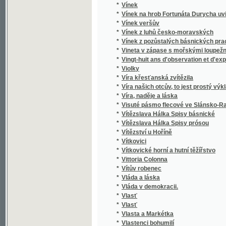
*
Vlastenecký poutník Svato-Václavský. Kalen
*
Vlastenský kalendář na obyčejný rok
*
Vlastenský slovník historický
*
Vlastivěda království českého
*
Vlastivěda Slezská.
*
Vlastivěda, čili, Učení země- a dějepisné
*
Vlastivědy Slezské čásť přípravná.
*
Vlastní silou
*
Vlastní životopis Františka Palackého
*
Vlasty skon
*
Vliv hornin na vzrůst lesních dřevin :
*
Vlk Krampotů
*
Vlny v proudu
*
Vlny života
*
Vměnj lesnj
*
Vmučenj Páně, na gedenmecýtma rozgjmánj
Vnitřní obchod během poslední hospodářské 
*
Binnenhandel während der letzten Wirtschaf
Tschechoslowakei
*
Vnučka farářova
*
Vočadla Český právník
*
Vodní družstvo
*
Vodní mapa Čech se sití železniční
*
Vodní právo
*
Vodníkova nevěsta
*
Vodopis království Českého
*
Voják a kněžna
*
Vojanské písně Matěje Pěv. Havelky