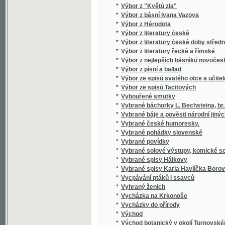
*
Výklady o funkcích monoperiodických, nebol
*
Výklady prostonárodní z oboru jazykozpytu, 
*
Vykoupení
*
Výkresy k vyšívání
*
Výlet do Benátek
*
Výlet do Čech, Rakous a Solnohradu
*
Výlet pana Broučka na výstavu
Výletní list vydaný k výletu, jejž dne 19. č
*
spolkové Slávy dcera, Černín a Jablonský
*
Výletní město Brandýs nad Orlicí
*
Výminkáři
*
Výmluvy
*
Vymožení Rudolfova majestátu od stavů čes
*
Vynálezci ruchadla
*
Vypočítávání a vyměřování ploch a těles (měř
*
Vypovězenci v Sibiři
*
Vypracované katechese k vyučování na stře
*
Výprava k severní točně
*
Vypravování dějin domácích
*
Vypravování z domácího života starých Če
*
Výpravy k Já
*
Vypsání devítistoletého jubilea založení Pr
*
Vypsání hornin okolí Smíchovského
*
Vypsání hradu Potenšteina v Hradecku
*
Vypsání husitské války
*
Vypsání husitské války
*
Vypsání živočichův