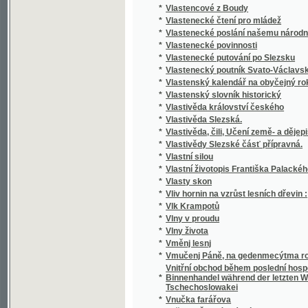
*
Vojenská bibliotéka
*
Vojenská čítanka
*
Vojenské příběhy z válek Napoleonských
*
Vojenský přítel
*
Vojenský slovník německo-český
*
Vojmír
*
Vojnarka
*
Vojta Náprstek
*
Vojtěch Důvěrný
*
Volby na Slovensku, čili, Restaurace
*
Volkmann zu Immenheim
*
Volks-Atlas
*
Volkserzählungen für belehrende Unterhalt
*
Volkslied zur Feyer des am 30. May 1814 in
*
Volksmährchen der Böhmen
*
Volksmährchen der Böhmen
*
Volksmährchen, Sagen und denkwürdige Ges
*
Volkssagen aus dem Kuhländchen
Vollständige Erklärung des allgemeinen Jubil
*
auszudehnen geruhet hat
*
Vollständige Gartenskunst
Vollständige Sammlung aller in den Jahren
*
Gesetze und Verordnungen
*
Vollständige theoretisch-praktische Anleitun
*
Vollständige Topographie der Fideikommiß-
Vollständiges Lexicon der Gärtnerei und B
*
Nutzen aller in- und ausländischen, ökonom
Vollständiges statistisch-topographisches 