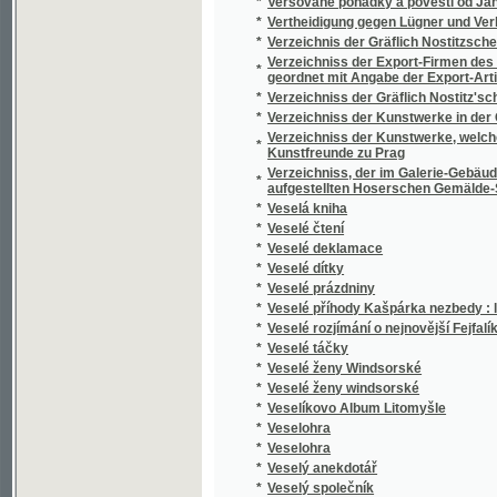
*
Veselohra
*
Veselý anekdotář
*
Veselý společník
*
Veselý zpěvák
*
Veselý zpěvák
*
Vesna
*
Vesnické povídky
*
Vesnické příběhy
*
Vesnický farář
*
Vesnický hoch
*
Vesnický notář.
*
Vesnický román
*
Vesnický román
*
Vesničané
*
Vestálka
*
Vestálka
*
Věstník
*
Věstník Musejního spolku král. města Rakov
*
Veškeré nauky lesnické ve prospěch našeho 
*
Věštcové slávy
*
Věště
*
Větévky z útlého kmene
*
Větry od pólů
*
Větříkova píšťalka
*
Vévodství Korutany a Krajina v geograficko-
*
Vězeň
*
Vězeň carovny
*
Vězeň v Andělském hradě