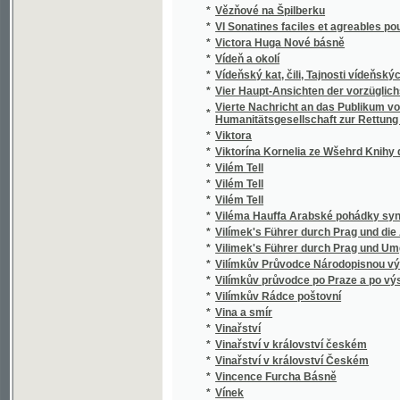
*
Vínek veršův
*
Vínek z luhů česko-moravských
*
Vínek z pozůstalých básnických prací Vács
*
Vineta v zápase s mořskými loupežníky
*
Vingt-huit ans d'observation et d'expérienc
*
Violky
*
Víra křesťanská zvítězila
*
Víra našich otcův, to jest prostý výklad a obr
*
Víra, naděje a láska
*
Visuté pásmo flecové ve Slánsko-Rakovnic
*
Vítězslava Hálka Spisy básnické
*
Vítězslava Hálka Spisy prósou
*
Vítězství u Hoříně
*
Vítkovici
*
Vítkovické horní a hutní těžířstvo
*
Vittoria Colonna
*
Vítův robenec
*
Vláda a láska
*
Vláda v demokracii.
*
Vlasť
*
Vlasť
*
Vlasta a Markétka
*
Vlastenci bohumilí
*
Vlastencové z Boudy
*
Vlastenecké čtení pro mládež
*
Vlastenecké poslání našemu národnímu učit
*
Vlastenecké povinnosti
*
Vlastenecké putování po Slezsku