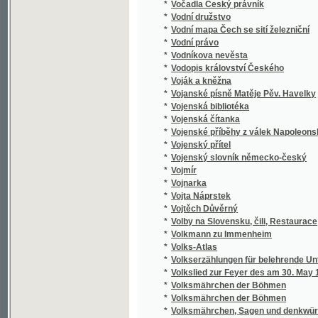
*
Königreiches Böhmen, in alphabetisch-tabel
*
Vollständiges Taschen-Wörterbuch der böh
*
Volné listy
*
Volné listy z knihy přírody
*
Von den Rechten und Pflichten der Bischöfe 
Von der Baumwoll-Fabrikation und der Ausübu
*
Baumwoll-Manufactur sich beschäftigend
*
Von der Capstadt ins Land der Maschukulu
*
Von der Erbauung, Erhaltung und Herstellun
*
Von der Robot und deren Ablösung für den
*
Vorbilder edler Handlungen
*
Vorleben eines Künstlers
*
Vorlesungen über Aesthetik
*
Vorsichtsregeln bei Umgehen mit der Butter
Vorträge gehalten in der öffentlichen Sitzu
*
ihrer ersten Jubelfeier am 14. September 1
*
Vorträge über Baumechanik
*
Vorwärts!
*
Vosí hnízdo
*
Vpád Švédů do Prahy
*
Vrásky duše
*
Vražda v Polné
*
Vražda v Polné a židovská otázka v rakous
*
Vraždy v ulici Morgue
*
Vrčenj člowěka
*
Vrch Vysoká a okolí na Malešovsku
*
Vrchy a údolí
*
Všecko k větší slávě Boží!