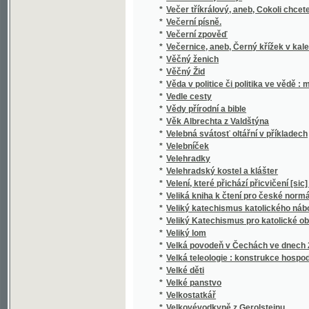
*
Veliká kniha k čtení pro české normální a hl
*
Veliký katechismus katolického náboženstv
*
Veliký Katechismus pro katolické obecné šk
*
Veliký lom
*
Velká povodeň v Čechách ve dnech 2. až 5. 
*
Velká teleologie : konstrukce hospodářské 
*
Velké děti
*
Velké panstvo
*
Velkostatkář
*
Velkovévodkyně z Gerolsteinu
*
Velký a úplný gratulant pro mládež i dospělé
*
Velký Čech
*
Velký gratulant pro českou mládež
*
Velký los
*
Velký Marianský kalendář pro katolíky na o
*
Velký národní kalendář našich rodin na pře
*
Velký národní kalendář pro čas a věčnost na 
*
Velký Pražský kalendář
*
Velocipedistské příběhy
*
Věnceslava
*
Věnec slávy žen slovanských
*
Věnec vavřínový
*
Věnec z písní českých
*
Věnec z řečí duchovních od hodu Božího velik
*
Venecián
*
Věneček
*
Venku a doma