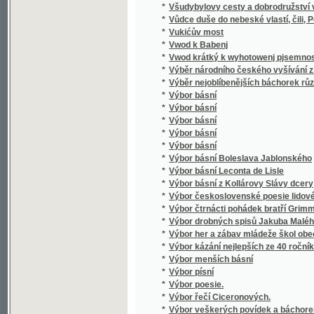
*
Vyhraný ženich
*
Vycházka na Krkonoše
*
Vycházky do přírody
*
Východ
*
Východ botanický v okolí Turnovském
*
Východní Čechy
*
Výchova sentimentální
*
Vychování a vyučování v jednotě bratrské
*
Vychovanka klášterní
*
Vychovanka klášterní
*
Vychovatelští reformátoři
*
Výklad a popsání staročeských hodin uměle
*
Výklad čítanky pro čtvrtou třídu obecných š
*
Výklad katechismu
Výklad křesťansko-katolického náboženství
*
svatých Otcův
Výklad křesťansko-katolického náboženství
*
svatých Otcův a jiných učitelů církevních
*
Výklad ku farmakopoei rakouské
*
Výklad malého a středního katechismu blah.
*
Výklad malého a středního katechismu blah.
*
Výklad modlitby Páně
*
Výklad první čítanky, jíž přispěním vynikajíc
*
Výklad slabikáře a čítanky pro první třídu 
*
Výklad Svatých evangelií
*
Výklad zřízení obecního, řádu volení v obc
*
Výklad, čili, Přímětky a vysvětlivky ku Sláv
*
Výklady na nedělní a sváteční evangelia