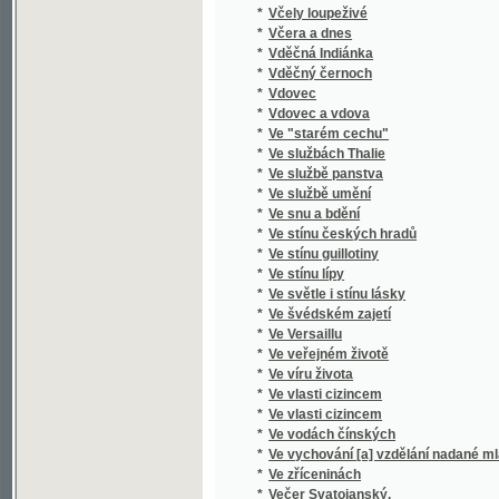
*
Ve stínu guillotiny
*
Ve stínu lípy
*
Ve světle i stínu lásky
*
Ve švédském zajetí
*
Ve Versaillu
*
Ve veřejném životě
*
Ve víru života
*
Ve vlasti cizincem
*
Ve vlasti cizincem
*
Ve vodách čínských
*
Ve vychování [a] vzdělání nadané mláde[že] 
*
Ve zříceninách
*
Večer Svatojanský.
*
Večer tříkrálový, aneb, Cokoli chcete
*
Večerní písně.
*
Večerní zpověď
*
Večernice, aneb, Černý křížek v kalendáři
*
Věčný ženich
*
Věčný Žid
*
Věda v politice či politika ve vědě : můj spo
*
Vedle cesty
*
Vědy přírodní a bible
*
Věk Albrechta z Valdštýna
*
Velebná svátosť oltářní v příkladech
*
Velebníček
*
Velehradky
*
Velehradský kostel a klášter
*
Velení, které přichází přicvičení [sic] jednot