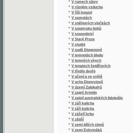
*
V soumraku bohů
*
V sousedství
*
V Staré Praze
*
V studni
*
V sudě Diogenově
*
V temnotách bludu
*
V temných vírech
*
V tenatech šejdířových
*
V třetím dvoře
*
V učení a ve světě
*
V uchu Dionysiově
*
V území Zulukafrů
*
V zajetí Armidy
*
V zajetí australských lidojedův
*
V záři kalicha
*
V záři kalicha
*
V zášeří krbu
*
V zátiší
*
V zemi bílých slonů
*
V zemi Eskymáků
*
V zemi Namaův
*
V zemi tajemné
*
V zemi zlata
*
V zimním slunci
*
Vacek - Kamenický
*
Václ. V. Trnobranského Vybrané spisy verše
*
Václav
*
Václav Beneš Třebízský