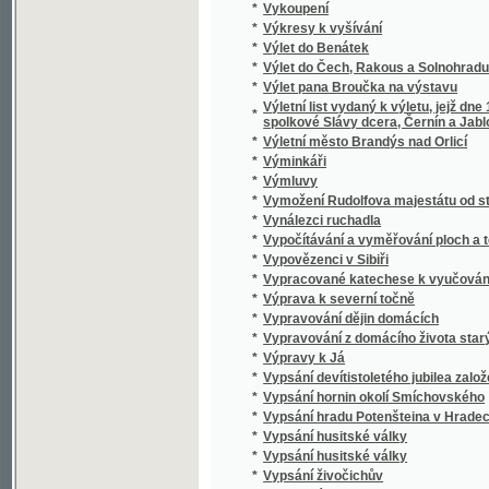
*
Výtah z Kancionálu Bratrského
*
Výtah z nauky o střílení pro c. a k. pěchotu 
*
Výtah z pravidel cviku pro poddůstojníky a
*
Výtah ze služebného řádu pro cís. a král. voj
Výtah ze stanov arcijednoty k ustavičnému k
*
chrámů
*
Výtečníci starého věku.
*
Vytržené listy
*
Výtvarné umění ostravského kraje
*
Vyučování francouzskému jazyku
*
Vyučování v druhé třídě národních škol v c
*
Vyučování v první třídě
*
Vývin českého právnictví
*
Vyvinování křesťanského umění a nejstarší
*
Vývoj národnostní a jazykové otázky na Těš
*
Vývoj soustavy obecného školství v králov
*
Vývoj vědy národohospodářské
*
Vývoj živnostenské politiky na sněmě králo
*
Výzkumy zvířeny ve vodách českých
*
Výzkumy zvířeny ve vodách českých
*
Význam drasla pro naše půdy
*
Význam procesu polenského pro pověru ritu
*
Výživa kapra a jeho družiny rybničné
*
Vzbouření Indiánů
*
Vzdechy a popěvky
*
Vzduchosloví, čili, Pojednání o vzduchu, tep
*
Vzhůru k hrobce a ku kolébce sv.-Janské