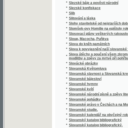
*
Slovník cizojazyčný obsahující výklad cizíc
Slovník česko-anglický i anglicko-český s 
*
výslovností a krátkou mluvnicí anglickou
*
Slovník česko-cikánský a cikánsko-český j
*
Slovník česko-francouzský a francouzsko-
*
Slovník domácího lékařství a zdravotnictví
*
Slovník francouzsko-český
*
Slovník francouzsko-český.
*
Slovník k Caesarovým pamětem O válce gal
*
Slovník latinsko-česko-německý k latinský
*
Slovník latinsko-český
*
Slovník lékařské terminologie
*
Slovník národohospodářský, sociální a politi
*
Slovník naučný.
*
Slovník řecko-česko-německý ku potřebě ž
*
Slovník slovenskočeský a československý
*
Slovník Titi Livi Ab urbe condita librorum pa
*
Slovník zdravotní
*
Slovo a skutek
*
Slovo o Homerovi a jeho básních
*
Slovo o polku Igorevě
*
Slovo o Spolkách Mjernosti a Školách Ňedel
*
Slovo o vyučování řečem a spisování školsk
*
Slovo o zádruze
*
Slovo o židech
*
Slovo rozumné
*
Slovosklad (syntaxis) latinského jazyka
*
Slowa k úmrtní slawnosti za oběti dne 13. 