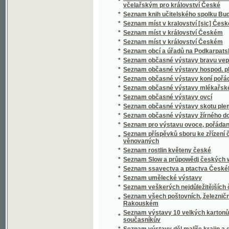
*
Seznam ssavectva a ptactva Českého mus
*
Seznam umělecké výstavy
*
Seznam veškerých nejdůležitějších časopis
Seznam všech poštovních, železničních, ryc
*
Rakouském
Seznam výstavy 10 velkých kartonů Jana Bedř
*
současníkův
*
Seznam výstavy děl malíře krajin a genru K
*
Seznam výstavy děl Vasila V. Veresčagina
Seznam výšek v Čechách, jež v letech 1877 
*
byly
*
Seznam zaslaných obrazů do umělecké výsta
Seznam zaslaných obrazů do umělecké výsta
*
místnostech sálu žofínského
*
Seznání, rozbírání, skládání, zachowání a či
*
Sfinx
*
Schatten und Licht
*
Schematismus der Bierbrauereien in Böhme
*
Schematismus für das Königreich Böheim
*
Schematismus für das Königreich Böhmen
*
Schematismus obecného školstva na Mora
Schematismus školních úřadův, škol obecný
*
hospodářských škol na Moravě 1895
*
Schematismus velkostatků v království Č
*
Schematismus, vydaný výborem zemským kr
*
Schilder-Schau
*
Schiller
*
Schillerova Panna Orleanská