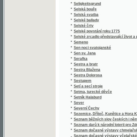
*
Setí a secí stroje
*
Setma, turecké děvče
*
Setník Halaburd
*
Sever
*
Severní Čechy
*
Sezemice, Dříteč, Kunětice a Hora Kunětick
*
Seznam běžných slov českých i německých a 
*
Seznam darů k národní loterii pro Zdeňku H
*
Seznam dočasné výstavy chmelařské ze skl
Seznam dočasné výstavy včelařské pořádan
*
včelařským pro království České
*
Seznam knih učitelského spolku Budeč v Lo
*
Seznam míst v kralovství [sic] Českém
*
Seznam míst v království Českém
*
Seznam míst v království Českém
*
Seznam obcí a úřadů na Podkarpatské Rusi
*
Seznam občasné výstavy bravu vepřového
*
Seznam občasné výstavy hospod. plodin a j
*
Seznam občasné výstavy koní pořádané od 1
*
Seznam občasné výstavy mlékařské
*
Seznam občasné výstavy ovcí
*
Seznam občasné výstavy skotu plemenného 
*
Seznam občasné výstavy žírného dobytka
*
Seznam pro výstavu ovoce, pořádanou skupi
Seznam příspěvků sboru ke zřízení českého 
*
věnovaných
*
Seznam rostlin květeny české
*
Seznam Slow a průpowědj českých we Slow