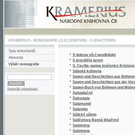
KRAMERIUS
-
MONOGRAFIE
(11412/2997698) -
S (954/270999)
Typy dokumentů
*
S dobrou věcí neodkládej
Abeceda
*
S procitlým jarem
Výběr monografie
*
S. Cecilia, panna mučenice Kristova
*
Sábská královna
*
Sagen und Geschichten aus Böhmen
*
Sagen und Geschichten aus der Vorzeit Bö
*
Sagen-Buch von Böhmen und Mähren.
Pokročilé vyhledávání
*
Sahajdačný
*
Śakuntala
*
Salamandr
*
Salambo
*
Sálický zákon
*
Saličetova Ranná lékařství
*
Salomena
*
Salomena
*
Samá ženidla
*
Sammlung auserlesener Abhandlungen über
*
Sammlung auserlesener Abhandlungen über