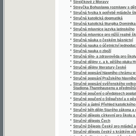
*
Studien über nordböhmische Arbeiterverhält
*
Studnice wody žiwé
*
Sudiči
*
Suchá ratolesť
*
Sultan Soliman před Szigétem
*
Summa cancellariae (Cancellaria Caroli IV.)
*
Summa catechismi, to jest, Malý katechism
*
Surrogát sv. Vasilija
*
Sursum corda
*
Sursum corda!
*
Sustine et abstine
*
Sv. Alfonsa Marie z Liguori Devítidenní pobož
*
Sv. Alfonsa Marie z Liguori O oběti Ježíše Kr
*
Sv. Alojsia Gonzagy Spisek o andělích a jiné
*
Sv. Jan Nepomucký, mučeník a hlavní patro
*
Sv. Josafat, arcibiskup polocký, mučeník a 
*
Sv. Kyril nepsal kyrilsky než hlaholsky
*
Sv. Prokop, jeho klášter a památka u lidu
*
Sv. růženec a nejsvětější svátosť
*
Sv. Vincenc z Pauly
*
Sv. Vojtěch
*
Sv. Vojtěch, druhý biskup pražský, jeho klášte
Svadba v národě Česko-slovanském, čili, Sva
*
nápěvů
*
Svadlé květy
*
Svadlé růže
*
Svatá Anna, vzor křesťanských matek
*
Svatá cesta křížová Pána našeho Ježíše Kri