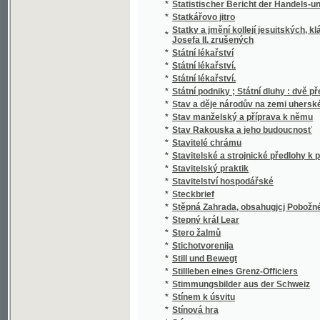
*
Stručný Dějepis Český pro mládež a pěstou
*
Stručný dějepis český s krátkým přehlede
*
Stručný dějepis království Českého
*
Stručný dějepis města a panství Telče
*
Stručný dějepis pro učitele a čekatele národ
*
Stručný dějepis zjevení božího pro nižší tříd
*
Stručný nástin dějin panství a hraběcího ro
*
Stručný nástin dějin spolku akademiků jiho
*
Stručný návod k chovu kapra
*
Stručný návod ku chovu sivenů a pstruhů 
*
Stručný německo-český slovník technický
*
Stručný obraz jazyka českého
*
Stručný obrys historie české literatury
*
Stručný průvodce obrazárnou Společnosti v
*
Stručný průvodce po Praze a výstavišti 189
*
Stručný přehled dějin a nynějšího stavu c. 
Stručný přehled dějin c.k. výsadního sboru
*
až na naše doby
*
Stručný přehled dějin hudby
*
Stručný přehled dějin literatury české doby
*
Stručný přehled dějin literatury české doby 
*
Stručný přehled vlastivědy Moravské
*
Stručný přírodopis člověka, vzrůst, ubyvání 
*
Stručný přírodopis všech tří říší
*
Stručný Seznam Země, čili, Měřický, přírod
*
Stručný silozpyt, čili, Fysika pro školy národ
*
Stručný slovník česko-italský, obsahující z