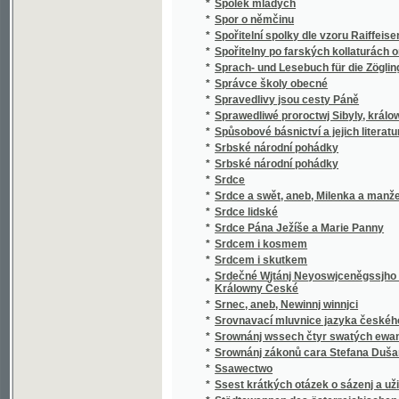
*
v literatuře nejdávnějších vlaských a souse
obyvateli této krajiny i Slavjané nad jiní četně
*
Staroměstský rychtář
Staromoravský Velehrad a okolí jeho v 9. stol
*
Methoda, arcibiskupa moravsko-panonskéh
*
Staropražské novely ze XVI. a XVII. věku
*
Staropražské obrázky
*
Staroskotské ballady
*
Starosta Václav Dobrovský, reformátor ob
*
Starouškové
*
Starověda biblická
*
Starožitnosti a Památky země České.
*
Starožitnosti dob kovů v Evropě.
*
Starší historie
*
Starý dub
*
Starý dům
*
Starý Kamenný most Pražský
*
Starý Knour
*
Starý manžel
*
Starý mládenec
*
Starý pán
*
Starý pán z Domašic
*
Starý sluha
*
Starý věk
*
Starý Werssowec pro rozumnau kratochwjli
*
Starý wozka Petra Třetjho
*
Starým pérem
*
Stařec a jinoch