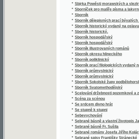
*
Sborník poliklinický
*
Sborník prací filologických vydaný na oslavu
*
Sborník průmyslnický
*
Sborník průmyslnický
*
Sborník Sokolské župy podbělohorské
*
Sborník Svatomethodějský
*
Scelování držebnosti pozemkové a zakládán
*
Scéna za scénou
*
Se srdcem divno hrát
*
Se stupně k stupni
*
Sebevychování
*
Sebrané básně a vlastní životopis Jana Hav
*
Sebrané básně Fr. Sušila
*
Sebrané romány Josefa Jiřího Kolára
*
Sebrané spisy Františky Stránecké
*
Sebrané světské a duchovní básně Josefa V
*
Sebrané zábavné spisy Rittersbergovy.
Sebránj některých jubilegnjch kázánj, držáný
*
rakauských zemjch
*
Sedlák kavalír a jiné novely
*
Sedlské Námluwy
*
Sedm havránků
*
Sedm let v jižní Africe
*
Sedm proti Thebám
*
Sedmero hlavních hříchů
*
Sedmero postních kázání
*
Sedmero postních řečí o oběti mše svaté