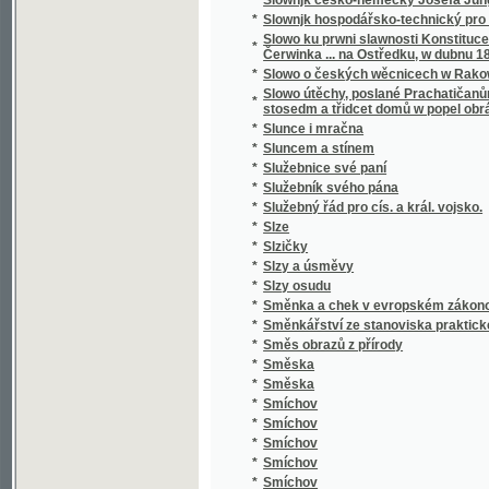
*
Smrt Valdštýnova
*
Smrt vévody d'Ofena a jiné novely
*
Smutný rybař, aneb, Teskliwý milenec
*
Snadné nawedení ku Francouské řeči pro 
*
Snadný návod naučiti se za několik hodin rus
*
Snář aneb wykladatel snůw, podle kterého i w
*
Snažil a Nedbal
*
Sněm držaný léta 1612
*
Sněmy české dle obnoweného zřízení zemské
*
Sněmy české od léta 1526 až po naši dobu.
*
Sněmy zvířat
*
Sněmy zwjřat
*
Snění a život
*
Sněženka
*
Snjh
*
Sny o štěstí
*
Socialismus
*
Socialismus a sociální hnutí v 19. století
*
Socialismus naší doby
*
Socialista minulého století
*
Socialisté
*
Socialistický katechismus, nebo-li, Červen
*
Socialní hnutí v Starém Římě a cesarismus
Sociální pojištění v Čs. republice : (přednášk
dr. L. Winter, taj. všeob. pens. ústavu dr. J
*
rady dra J. Brablece a s otiskem původního
předloha)
*
Sociální politika