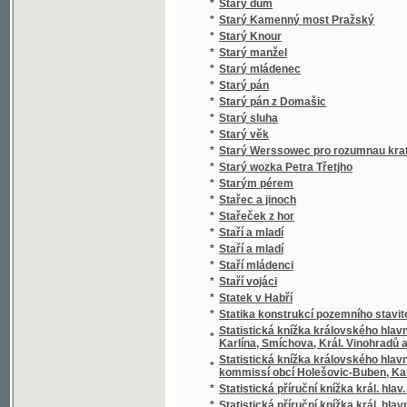
*
Stero žalmů
*
Stichotvorenija
*
Still und Bewegt
*
Stillleben eines Grenz-Officiers
*
Stimmungsbilder aus der Schweiz
*
Stínem k úsvitu
*
Stínová hra
*
Stíny
*
Sto bájek pro mládež českoslovanskou
*
Sto básnj pro djtky
*
Sto let od Váňova nálezu uhlí u Kladna
*
Sto let práce
*
Sto malých básní
*
Sto panen
*
Sto povídek naší milé mládeži
*
Sto prostonárodních pohádek a pověstí slo
*
Sto úvah krátkých a vážných rozjímajícím 
*
Sto welmi naučných dwau řádkowých bágek
*
Stoletá Památka Kostela Panny Marye w měs
*
Stoletá slawná památka wyhlássenj za Sw
*
Strakonicko s okresem vodňanským a hor
*
Strakonický dudák
*
Strakonický dudák
*
Strannická zuřivost
*
Strasti a slasti dvou přátel
*
Strašný hrdelní soud v Kocourově
*
Stratonika a jiné povídky