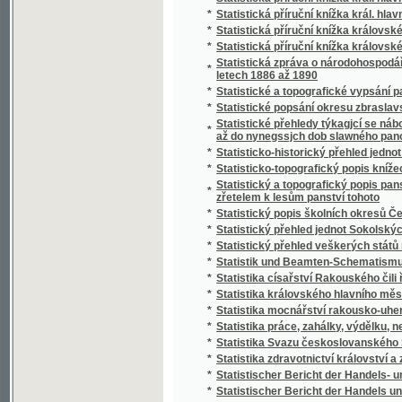
*
Stráž českého Pošumaví
*
Stráž na Rýně
*
Strážce jazyka
*
Strážmistr
*
Strážný duch na prairii
*
Strejčkové z Moravy
*
Streyčka Bohuslawa rozmluwy s dětmi o me
*
Stručná fysika k potřebě mládeže škol obe
*
Stručná katolická dogmatiká
*
Stručná katolická liturgika Dominika Aloise
*
Stručná mluvnice jazyka latinského
*
Stručná mluvnice pro nižší realné školy
*
Stručná náuka o českém básnictví
*
Stručná nauka o účetnictví jednoduchém i s
*
Stručná nauka o zboží
*
Stručná tělo- a zdravověda pro školy a dom
*
Stručné dějiny c. a k. pěšího pluku Humberta I
*
Stručné dějiny literatury české
*
Stručné popsání hlawního chrámu w Miláně
*
Stručné popsání Pražského hlavního chrámu
Stručné popsání svěřenského velkostatku Ko
*
Stadiona-Thannhausenu a předmětů z tohot
*
Stručné poučení o předpisech poplatkových p
*
Stručné poučení o štěpařství a o pěstování
*
Stručný a úplný Přehled katolického nábože
*
Stručný běh dějin Starého zákona a církve K
*
Stručný dějepis církevní pro školu a dům
*
Stručný dějepis Čech