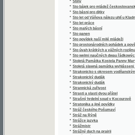
*
Stručný slovník paedagogický
*
Stručný světopis
*
Stručný všeobecný dějepis
*
Stručný všeobecný slovník věcný
*
Stručný zeměpis pro mládež
*
Stručný životopis Stanislava II. Pavlovské
*
Strýc Petr
*
Strýček Bohumil
*
Strýčkovy rozumy
*
Střední Čechy
*
Střelec Kauzedlnjk
*
Stud
*
Studená várka
*
Student hrdina
*
Studentský Seminář v Českých Budějovicíc
*
Studie a povídky
*
Studie dětství
*
Studie květeny v okolí Kladna
*
Studie na vysokých školách pražských, na u
*
Studie o práci
*
Studie v oboru českého útvaru křídového
*
Studie v oboru křídového útvaru v Čechách
*
Studie, krátké a kratší.
*
Studien
*
Studien für den neuern Gartenkünstler
*
Studien im Gebiete der böhmischen Kreidef
Studien über die Methoden und die Benützu
*
Niveauverhältnissen der Umgebungen von 