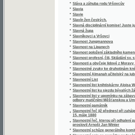
*
Slávy dcera
*
Sláwa bohyně a půwod gména Slawůw čili S
*
Slawenj sw. biřmowánj w katolické cjrkwi
*
Slawibor, aneb, Podwrženec
Slawná stoletá památka wyhlássenj Swatéh
*
země
Slawnost ku poctě pádesátiročnjho učitels
*
Cýrkwe ew.A.W. Senické welezaslaužilého ss
*
Slawnost Milostiwého Léta
*
Sláwy dcera
*
Slečna Perla
*
Slečna z Malpeiru
*
Slepá babička
*
Slepá paní
*
Slepcova schovanka
*
Slepcův pes
*
Slepý Bohumil
*
Slepý Mládenec
*
Slepý pacholjček
*
Slet Sokolstva v Mor. Ostravě 1922. Ostrav
*
Slezské báje a pověsti národní
*
Slezské konfiskace
*
Slib
*
Slitování a láska
*
Slohy stavitelské od nejstarších dob až na d
*
Slomšek-ovy Homilie na epištoly roku círke
*
Slosovací plány veškerých rakousko-uhersk