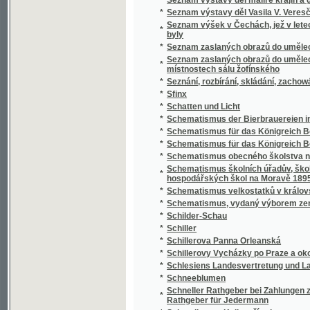
*
Schillerovy Vycházky po Praze a okolí.
*
Schlesiens Landesvertretung und Landeshaus
*
Schneeblumen
Schneller Rathgeber bei Zahlungen zunächst
*
Rathgeber für Jedermann
*
Schoedlerova Kniha přírody
*
Schul- und Erziehungsreden
*
Schulatlas
*
Schule der böhmischen Sprache für Deutsc
*
Schule der böhmischen Sprache für Deutsc
*
Schulkarten
*
Schusterův Biblický dějepis starého i nové
*
Schwarzwaldau
*
Sibiřské črty Vladimíra Korolenka
*
Sibiřské povídky
*
Sibiřští vypovězenci
Sídlo Laureacenského metropolity ve Veleh
*
Římanův až do vyvrácení Velehradu
*
Sieben Jahre in Süd-Afrika
*
Síla a hmota, aneb, Hlavní rysy přirozenéh
*
Síla parní a její působení
*
Silas Marner, tkadlec z Raveloe
*
Silber-Pappeln
*
Silber-Rosen
*
Silhouetty
*
Silhouetty mužů
*
Silhouetty z Prahy
*
Silné ženy