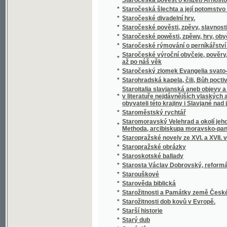
*
Statistický přehled veškerých států na zem
*
Statistik und Beamten-Schematismus des 
*
Statistika císařství Rakouského čili říše R
*
Statistika královského hlavního města Prahy
*
Statistika mocnářství rakousko-uherského
*
Statistika práce, zahálky, výdělku, nemocí,
*
Statistika Svazu českoslovanského Sokolst
*
Statistika zdravotnictví království a zemí v
*
Statistischer Bericht der Handels- und Ge
*
Statistischer Bericht der Handels und Ge
*
Statistischer Bericht der Handels-und Gew
*
Statkářovo jitro
Statky a jmění kollejí jesuitských, klášterů,
*
Josefa II. zrušených
*
Státní lékařství
*
Státní lékařství.
*
Státní lékařství.
*
Státní podniky ; Státní dluhy : dvě přednášky
*
Stav a děje národův na zemi uherské bydlící
*
Stav manželský a příprava k němu
*
Stav Rakouska a jeho budoucnosť
*
Stavitelé chrámu
*
Stavitelské a strojnické předlohy k praktic
*
Stavitelský praktik
*
Stavitelství hospodářské
*
Steckbrief
*
Stěpná Zahrada, obsahugjcj Pobožné modli
*
Stepný král Lear