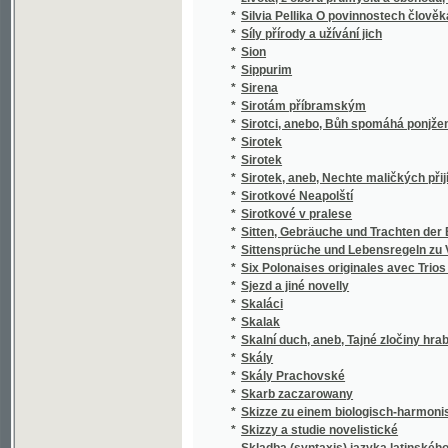
*
k stilistickým cvičením.
*
Skladba jazyka českého
*
Skladby Smetanovy
*
Skláři
*
Sklizeň rostlin hospodářských
*
Skončení třicetileté války, čili, Obležení Pr
*
Skotský zámek
*
Skromný románek a jiné povídky
Skřipec na české nevěrce a svobodomyslníky
*
Nepomuckém"
*
Skřivánek
*
Skřivánek
*
Skutečná Oběť před Bohem
*
Skutky apoštolské
*
Skvrny i paprsky
*
Skvrny na slunci
*
Slabikář
*
Slabikář a první čítanka pro katolické škol
*
Slabikář pro školy obecné
*
Sladkovodní mechovky země České
*
Slaměné srdce
*
Slanské obrázky
*
Slaný a okolí
*
Slatinská kyselka
*
Sláva a úpadek pana Jana Kroutila, pololání
*
Sláva a záhuba rodu Vršovcův
*
Slavia