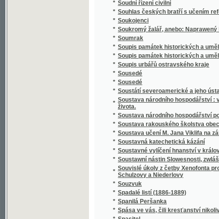
*
Spisy Kampelíkovy
*
Spisy Karla Hynka Máchy
*
Spisy Karla Hynka Máchy.
*
Spisy Karla staršího z Žerotína.
*
Spisy Karoliny Světlé.
*
Spisy Mil. Zdir. Poláka
*
Spisy právnické o právu českém v XVI-tém s
*
Spisy S.K. Macháčka.
*
Spisy Sofie Podlipské.
*
Spisy Václ. Klim. Klicpery
*
Spisy Václ. Klim. Klicpery
*
Spisy Václ. Klim. Klicpery.
*
Spogenj mé s Bohem
*
Společenské hry
*
Společenské hry
*
Společenské povinnosti jinochovy
*
Společenský krasořečník český.
*
Společenský převrat, aneb, Pohled do budo
*
Společenský zpěvník český
*
Společenský zpěvník český
*
Spolehlivý průvodčí na cestách po Adrsbac
*
Spolek ku blahu nuzných dítek v Praze
*
Spolek mladých
*
Spor o němčinu
*
Spořitelní spolky dle vzoru Raiffeisenova
*
Spořitelny po farských kollaturách orbě, ř
*
Sprach- und Lesebuch für die Zöglinge des 