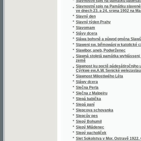
*
Sloup, Macocha, Puňkva
*
Slova do kněh památních
*
Slova k povyjasnění naší slovanské vzájemn
Slova útěchy a poučení všem zkromouceným k
*
modlitby a zpěvy za mrtvé při pohřbu, ke mši
*
Slovácké obrázky
*
Slovanská Květomluva
*
Slovanská slavnost a Slovanská krev
*
Slovanské bájesloví
*
Slovanské hymny
*
Slovanské kvítí
*
Slovanské národní písně a zpěvy litevské.
*
Slovanské pohádky
*
Slovanské právo v Čechách a na Moravě
*
Slovanské studie.
*
Slovanský kalendář na obyčejný rok
*
Slovanský katalog bibliografický
*
Slovanský katalog bibliografický.
*
Slovanský zeměvid
Slovar' jazyka slověn'skago šesti glavnych" 
*
pol'skago.
*
Slovenská přísloví, pořekadla a úsloví
*
Slovenské Pohádky a Pověsti
*
Slovníček cizích slov
*
Slovníček k Učebnici jazyka francouzského 
*
Slovníček opravených chyb pravopisných
*
Slovníček řeči světové volapük
*
Slovník anglicko-český