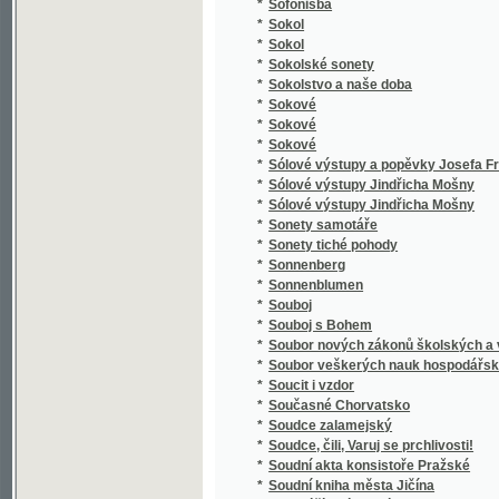
*
Spaßvögel
*
Special Karte der Markgrafschaft Maehren 
*
Specialná methodika vyučování ve třídě el
*
Speciální methodika vyučování jazyku mat
*
Special-Orts-Repertorium von Böhmen
*
Spekulant
*
Spekulanti, aneb, Úterek a pátek
*
Spěv Kwerků Kuttnohorských wzbuzugicý k 
*
Spevy Jána Botto
*
Spící rytíři ve vrchu Blaníku
*
Spiknutí v Podmazově
*
Spiknutí židů v Praze.
*
Spiritismus
*
Spisové císaře Karla IV.
*
Spisy Bohdana Jelínka veršem i prosou
*
Spisy Dra. Albína Bráfa. Díl 1, Nástin předná
*
Spisy Drahotína Marie barona Villaniho
*
Spisy Drahotína Marie barona Villaniho
*
Spisy drobné Josefa Kajetana Tyla
*
Spisy Fedora Michajloviče Dostojevského
*
Spisy Frant. Jaromíra Rubeše
*
Spisy Hálkovy
*
Spisy hraběte Lva Nikolajeviče Tolstého.
*
Spisy Ivana Aleksandroviče Gončarova.
*
Spisy Jana Erazima Vocela.
*
Spisy Jaroslava Langera
*
Spisy Josefa Jiřího Kolára.