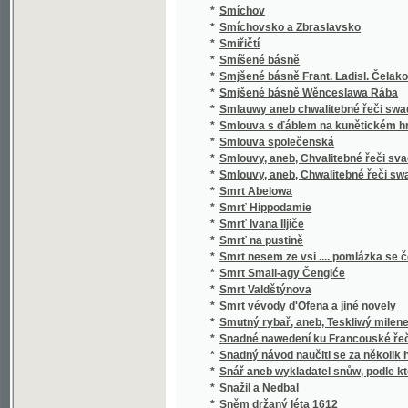
*
Sociální politika států evropských
*
Sociální postavení ženy
*
Sociologie
*
Sofokleův Edip král
*
Sofokleův Oidipus král
*
Sofonisba
*
Sokol
*
Sokol
*
Sokolské sonety
*
Sokolstvo a naše doba
*
Sokové
*
Sokové
*
Sokové
*
Sólové výstupy a popěvky Josefa Frankovs
*
Sólové výstupy Jindřicha Mošny
*
Sólové výstupy Jindřicha Mošny
*
Sonety samotáře
*
Sonety tiché pohody
*
Sonnenberg
*
Sonnenblumen
*
Souboj
*
Souboj s Bohem
*
Soubor nových zákonů školských a vládních
*
Soubor veškerých nauk hospodářských
*
Soucit i vzdor
*
Současné Chorvatsko
*
Soudce zalamejský
*
Soudce, čili, Varuj se prchlivosti!