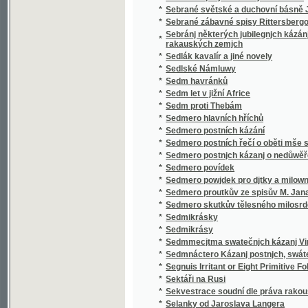
*
Sedmero postnjch kázanj o nedůwěře w lidi
*
Sedmero povídek
*
Sedmero powjdek pro djtky a milownjky gic
*
Sedmero proutkův ze spisův M. Jana Husi
*
Sedmero skutkův tělesného milosrdenství
*
Sedmikrásky
*
Sedmikrásy
*
Sedmmecjtma swatečnjch kázanj Vincencia
*
Sedmnáctero Kázanj postnjch, swátečnjch y 
*
Segnuis Irritant or Eight Primitive Folk-lore 
*
Sektáři na Rusi
*
Sekvestrace soudní dle práva rakouského
*
Selanky od Jaroslava Langera
*
Seligkeitsgrund
*
Selská bouře
*
Selská svatba
*
Selské ballady
*
Selské črty
*
Selské povstání roku 1775
*
Selské zrcadlo představující život a působen
*
Semeno
*
Sen noci svatojanské
*
Sen sv. Jana
*
Serafka
*
Sestra a bratr
*
Sestra Blažena
*
Sestra Dolorosa
*
Sestupem