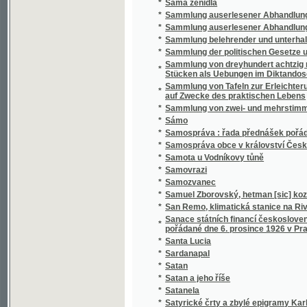
*
Sammlung belehrender und unterhaltender 
*
Sammlung der politischen Gesetze und Vero
Sammlung von dreyhundert achtzig neun Sät
*
Stücken als Uebungen im Diktandoschreibe
Sammlung von Tafeln zur Erleichterung des
*
auf Zwecke des praktischen Lebens
*
Sammlung von zwei- und mehrstimmigen Li
*
Sámo
*
Samospráva : řada přednášek pořádaných 
*
Samospráva obce v království Českém
*
Samota u Vodníkovy tůně
*
Samovrazi
*
Samozvanec
*
Samuel Zborovský, hetman [sic] kozákův Z
*
San Remo, klimatická stanice na Rivieře
Sanace státních financí československých : 
*
pořádané dne 6. prosince 1926 v Praze
*
Santa Lucia
*
Sardanapal
*
Satan
*
Satan a jeho říše
*
Satanela
*
Satyrické črty a zbylé epigramy Karla Havl
*
Sazavo Emmauzskoje svjatoe blagověstvov
*
Sázavské vlny
*
Sběratel brouků
*
Sbírka českých národních písní
*
Sbírka českých národních písní