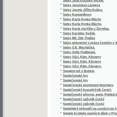
*
zemědělských
*
Stará Boleslav, nejstarší poutní místo v Če
*
Stará doba romantického básnictví
*
Stará Helena a její nalezenec
*
Stará historie
*
Stará kniha, aneb, Marná jsou úsilí bezbožn
*
Stará liška nad mladou
*
Staré o nové piesne V. Podoľského
*
Staré obrázky čáslavské
*
Staré paměti Kutnohorské
*
Staré vzpomínky
*
Starinnyja skazanija češskago naroda
*
Starobyla skladanie
*
Starobylé obrázky z Rakovnicka
*
Staročeská Gesta Romanorum
*
Staročeská mluvnice
*
Staročeská píseň o Pravdě
*
Staročeská pověst o knížeti Arnoštovi a Běl
*
Staročeská šlechta a její potomstvo po třicet
*
Staročeské divadelní hry.
*
Staročeské pověsti, zpěvy, slavnosti, hry, o
*
Staročeské powěsti, zpěwy, hry, obyčege, s
*
Staročeské rýmování o perníkářství z roku 
Staročeské výroční obyčeje, pověry, slavno
*
až po náš věk
*
Staročeský zlomek Evangelia svato-Janského
*
Starohradská kapela, čili, Bůh poctivých ne
Staroitalia slavjanská aneb objevy a důkazy 