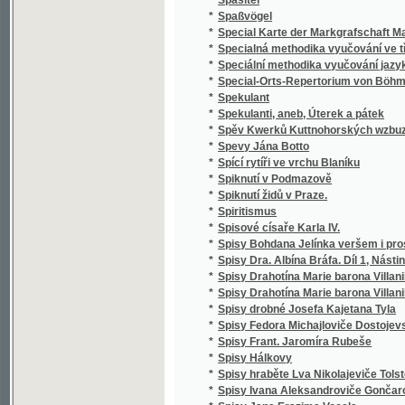
*
Správce školy obecné
*
Spravedlivy jsou cesty Páně
*
Sprawedliwé proroctwj Sibyly, králowny ze 
*
Spůsobové básnictví a jejich literatura
*
Srbské národní pohádky
*
Srbské národní pohádky
*
Srdce
*
Srdce a swět, aneb, Milenka a manželka
*
Srdce lidské
*
Srdce Pána Ježíše a Marie Panny
*
Srdcem i kosmem
*
Srdcem i skutkem
Srdečné Wjtánj Neyoswjceněgssjho Krále Č
*
Králowny České
*
Srnec, aneb, Newinnj winnjci
*
Srovnavací mluvnice jazyka českého a slo
*
Srownánj wssech čtyr swatých ewangelij, to
*
Srownánj zákonů cara Stefana Dušana srbs
*
Ssawectwo
*
Ssest krátkých otázek o sázenj a užitku ze
*
Städtewappen des österreichischen Kaiser
*
Stammrolle der Schlaraffenreiche des Erdba
*
Stáňa
*
Stanislai Wydra, Canonici Ad omnes sanctos 
*
Stanislav a Ludmila
*
Stanovisko Tomáše ze Štítného, mudrce
*
Stanovy české Akademie císaře Františka J
Stanovy zemského jubilejního úvěrního fondu