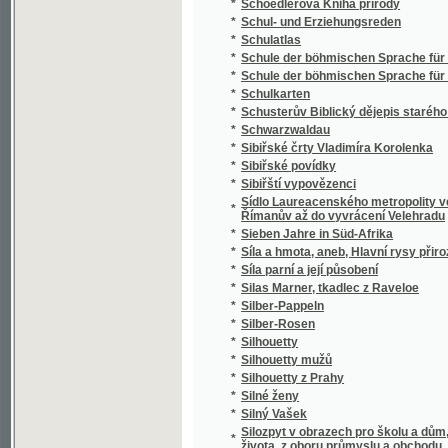
*
Silný Vašek
Silozpyt v obrazech pro školu a dům, třicet 
*
života, z oboru průmyslu a obchodu, vědy i 
*
Silvia Pellika O povinnostech člověka
*
Síly přírody a užívání jich
*
Sion
*
Sippurim
*
Sirena
*
Sirotám příbramským
*
Sirotci, anebo, Bůh spomáhá ponjženým, n
*
Sirotek
*
Sirotek
*
Sirotek, aneb, Nechte maličkých přijíti ke m
*
Sirotkové Neapolští
*
Sirotkové v pralese
*
Sitten, Gebräuche und Trachten der Bewohn
*
Sittensprüche und Lebensregeln zu Vorschrif
*
Six Polonaises originales avec Trios pour le
*
Sjezd a jiné novelly
*
Skaláci
*
Skalak
*
Skalní duch, aneb, Tajné zločiny hraběnky z
*
Skály
*
Skály Prachovské
*
Skarb zaczarowany
*
Skizze zu einem biologisch-harmonischen 
*
Skizzy a studie novelistické
Skladba (syntaxis) jazyka latinského s přip