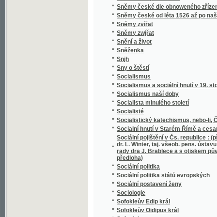
*
Soudní akta konsistoře Pražské
*
Soudní kniha města Jičína
*
Soudní řízení civilní
*
Souhlas českých bratří s učením reformova
*
Soukojenci
*
Soukromý žalář, anebo: Naprawený kárane
*
Soumrak
*
Soupis památek historických a uměleckých v
*
Soupis památek historických a uměleckých
*
Soupis urbářů ostravského kraje
*
Sousedé
*
Sousedé
*
Soustátí severoamerické a jeho ústava
Soustava národního hospodářství : věda o po
*
života.
*
Soustava národního hospodářství politickéh
*
Soustava rakouského školstva obecného
*
Soustava učení M. Jana Viklifa na základě 
*
Soustavná katechetická kázání
*
Soustavné vylíčení hnanství v království Č
*
Soustawní nástin Slowesnosti, zwláště ku 
Souvislé úkoly z četby Xenofonta pro V. a V
*
Schulzovy a Niederlovy
*
Souzvuk
*
Spadalé listí (1886-1889)
*
Spanilá Peršanka
*
Spása ve vás, čili kresťanství nikoliv jako m
*
Spasitel