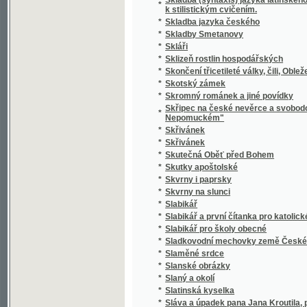
*
Slavie
*
Slavín žen českých.
*
Slavná disciplinární komise! Juste judicate f
*
Slavná župa
*
Slavníkovci a Vršovci
*
Slavnost Jungmannova
*
Slavnost na Lipanech
*
Slavnost položení základního kamena k nár
*
Slavnost profesní, čili, Skládání sv. slibů d
*
Slavnosti a obyčeje lidové z Moravy na Ná
*
Slavnostné zvuky ke druhotinám kněžským d
*
Slavnostní Almanah učitelský na jubilejní ro
*
Slavnostní List
*
Slavnostní list knihtiskárny Aloisa Wiesnera
*
Slavnostní list ku sjezdu bývalých žáků reál
Slavnostní list v upomínku na zábavy pořá
*
odbory matičními Měšťanskou a Umělecko
*
Slavnostní památník
Slavnostní řeč již přednesl při zahájení sje
*
15. máje 1880
Slavnostní řeč, kterou při odhalení pamětn
*
proslovil Arnošt Jan Winter
*
Slavnostní schůze generálního komitétu zems
*
Slavnostní spis na památku padesátiletého 
Slavnostní spis na Památku slaveného založe
*
ve dnech 23. a 24. srpna 1902 na Mariansk
*
Slavný den
*
Slavný týden Prahy
*
Slavomam