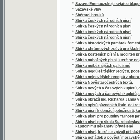
*
Sbírka českých národních písní
*
Sbírka českých národních písní
*
Sbírka historických památek řemesla kože
*
Sbírka chrámových zpěvů pro školní mládež
*
Sbírka kostelních písní a modliteb pro mlá
*
Sbírka nábožných písní, které se nejčastěji
*
Sbírka nejběžnějších galicismů
*
Sbírka nejdůležitějších jedlých, podezřelých
*
Sbírka nejnovějších receptů z oboru vinařství
*
Sbírka Nověstaročeských textů.
*
Sbírka nových a časových kupletů, dvojzpě
*
Sbírka nových a časových kupletů, dvojzpě
*
Sbírka obrazů ing. Richarda Jahna v Praze
*
Sbírka opisů původních listin, dekretů a priv
*
Sbírka písní k domácí pobožnosti, ku mši sv
*
Sbírka písní pro poutníky farnosti jaroměřic
Sbírka písní pro školu Staroboleslavskou, Lh
*
kapitolnímu děkanství přivtělené
*
Sbírka písní, které se zpívají při službách
*
Sbírka pohádek a pověstí moravských zvláš
*
Sbírka pověstí historických lidu českého v 
*
Sbírka povídek a arabesk
*
Sbírka povídek pro mládež českoslovansko
*
Sbírka proslovů
*
Sbírka přání
*
Sbírka přání k novému roku, k narozeninám,
*
Sbírka přednášek z oboru lékařského