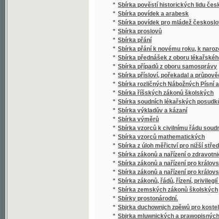
*
Sbírka případů z oboru samosprávy
*
Sbírka přísloví, pořekadal a průpovědí, krerý
*
Sbírka rozličných Nábožných Písní a Litanií
*
Sbírka říšských zákonů školských
*
Sbírka soudních lékařských posudků (superar
*
Sbírka výkladův a kázaní
*
Sbírka výměrů
*
Sbírka vzorců k civilnímu řádu soudnímu a
*
Sbírka vzorců mathematických
*
Sbírka z úloh měřictví pro nižší střední, m
*
Sbírka zákonů a nařízení o zdravotnictví, s
*
Sbírka zákonů a nařízení pro království Če
*
Sbírka zákonů a nařízení pro království Česk
*
Sbírka zákonů, řádů, řízení, privilegií a list
*
Sbírka zemských zákonů školských
*
Sbírky prostonárodní.
*
Sbjrka duchownjch zpěwů pro kostelnj i do
*
Sbjrka mluwnických a prawopisných prawid
*
Sbjrka Powěstj morawských a slezkých.
*
Sborníček pro malíře písma a lakyrníky
*
Sborník
*
Sborník dějepisných prací bývalých žáků V
*
Sborník historický vydaný na oslavu desítile
*
Sborník historický.
*
Sborník hospodářský
*
Sborník hospodářský
*
Sborník illustrovaných románů
*
Sborník okresu hlineckého