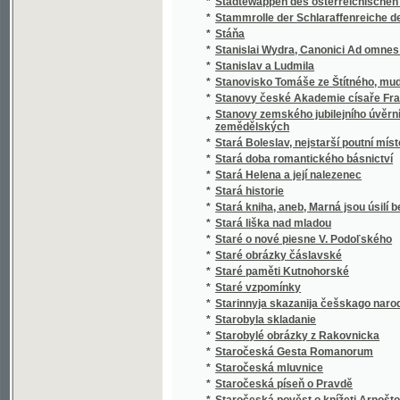
*
Stařeček z hor
*
Staří a mladí
*
Staří a mladí
*
Staří mládenci
*
Staří vojáci
*
Statek v Habří
*
Statika konstrukcí pozemního stavitelství
Statistická knížka královského hlavního mě
*
Karlína, Smíchova, Král. Vinohradů a Žižkov
Statistická knížka královského hlavního m
*
kommissí obcí Holešovic-Buben, Karlína, Sm
*
Statistická příruční knížka král. hlav. města
*
Statistická příruční knížka král. hlavního měs
*
Statistická příruční knížka král. hlavního m
*
Statistická příruční knížka královského hla
*
Statistická příruční knížka královského hla
Statistická zpráva o národohospodářských
*
letech 1886 až 1890
*
Statistické a topografické vypsání panství V
*
Statistické popsání okresu zbraslavského v
Statistické přehledy týkagjcí se náboženstw
*
až do nynegssjch dob slawného panowánj na
*
Statisticko-historický přehled jednot Sokol
*
Statisticko-topografický popis knížecího Šv
Statistický a topografický popis panství Ná
*
zřetelem k lesům panství tohoto
*
Statistický popis školních okresů Čech :
*
Statistický přehled jednot Sokolských