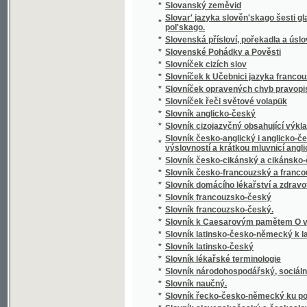
*
Slowa Rozlaučenj křesťanského otce k swé
*
Slowa žiwota
*
Slowanka
*
Slowanské národnj pjsně
*
Slowanské národnj pjsně
*
Slowanské starožitnosti.
*
Slowanský národopis
*
Slowár Slowenskí Česko-Laťinsko-Ňemecko
Slowesnost aneb Náuka o wýmluvnosti prosai
*
řeči
*
Slowesnost aneb zbjrka přjkladů s krátkým
*
Slowník pro čtenáře nowin, w němž se wyswě
*
Slownjk česko-německý Josefa Jungmanna
*
Slownjk hospodářsko-technický pro auřednjk
Slowo ku prwni slawnosti Konstituce, w Čec
*
Čerwinka ... na Ostředku, w dubnu 1848
*
Slowo o českých wěcnicech w Rakownjce a Li
Slowo útěchy, poslané Prachatičanům po ne
*
stosedm a třidcet domů w popel obrátil
*
Slunce i mračna
*
Sluncem a stínem
*
Služebnice své paní
*
Služebník svého pána
*
Služebný řád pro cís. a král. vojsko.
*
Slze
*
Slzičky
*
Slzy a úsměvy
*
Slzy osudu