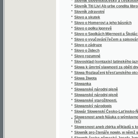
*
Směnka a chek v evropském zákonodárství
*
Směnkářství ze stanoviska praktického
*
Směs obrazů z přírody
*
Směska
*
Směska
*
Smíchov
*
Smíchov
*
Smíchov
*
Smíchov
*
Smíchov
*
Smíchov
*
Smíchovsko a Zbraslavsko
*
Smiřičtí
*
Smíšené básně
*
Smjšené básně Frant. Ladisl. Čelakowskýho
*
Smjšené básně Wěnceslawa Rába
*
Smlauwy aneb chwalitebné řeči swadebnj pr
*
Smlouva s ďáblem na kunětickém hradě, čili
*
Smlouva společenská
*
Smlouvy, aneb, Chvalitebné řeči svadební pr
*
Smlouvy, aneb, Chwalitebné řeči swadební p
*
Smrt Abelowa
*
Smrť Hippodamie
*
Smrť Ivana Iljiče
*
Smrť na pustině
*
Smrt nesem ze vsi .... pomlázka se čepejří
*
Smrt Smail-agy Čengiće