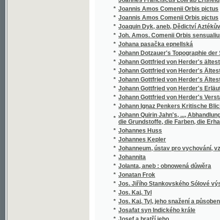
*
Josef a bratřj geho
*
Josef Egyptský
*
Josef Jungmann
*
Josef Jungmann
*
Josef Jungmann
*
Josef Kajetan Tyl
*
Josef v Egyptě
*
Josef Vlastimil Kamarýt
*
Josef Wolston, sslechetný námořnjk
*
Josefa Bilczewského Archeologie křesťansk
*
Josefa Flavia O Wálce Židowské a wlastní ži
*
Josefa Frant. Smetany Wšeobecný dějepis 
*
Josefa Jaroslava Kaliny Básnické spisy
*
Josefa Jungmanna Historie literatury české
*
Josefa Jungmanna Sebrané drobné spisy
*
Josefa Jungmanna Sebrané spisy weršem i
*
Josefa Kaj. Tyla Sebrané spisy.
*
Josefa Kořenského Cesty po světě. Plavba 
*
Josefa Kořenského Cesty po světě. Z Číny ok
*
Josefa Kořenského Cesty po světě. Žapons
*
Josefa Mánesa Orloj
*
Josefa Smetany Sjlozpyt, čili, Fysika
*
Josefa Wenziga Sebrané spisy.
*
Joseff Egiptský
Joseph Kottnauer's vollständiger neuer prage
*
gesellschaftlichen Lebens
*
Jošt z Rosenberka a jeho doba