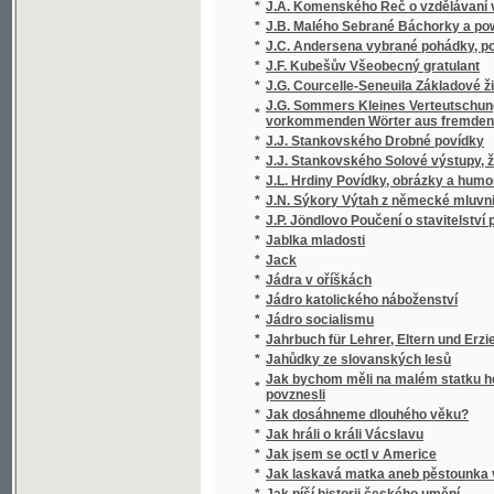
*
J.F. Kubešův Všeobecný gratulant
*
J.G. Courcelle-Seneuila Základové živnostni
J.G. Sommers Kleines Verteutschungswörterb
*
vorkommenden Wörter aus fremden Sprachen
*
J.J. Stankovského Drobné povídky
*
J.J. Stankovského Solové výstupy, žerty a
*
J.L. Hrdiny Povídky, obrázky a humoresky
*
J.N. Sýkory Výtah z německé mluvnice
*
J.P. Jöndlovo Poučení o stavitelství pozemn
*
Jablka mladosti
*
Jack
*
Jádra v oříškách
*
Jádro katolického náboženství
*
Jádro socialismu
*
Jahrbuch für Lehrer, Eltern und Erzieher
*
Jahůdky ze slovanských lesů
Jak bychom měli na malém statku hospodařit
*
povznesli
*
Jak dosáhneme dlouhého věku?
*
Jak hráli o králi Vácslavu
*
Jak jsem se octl v Americe
*
Jak laskavá matka aneb pěstounka vychováv
*
Jak píší historii českého umění
*
Jak sázeti do loterie, bychom zcela jistě vyhr
*
Jak se kdy v Čechách tancovalo
*
Jak se měnily a ustálily meze Čech a Rakou
*
Jak se odnárodnilo horní Povltaví