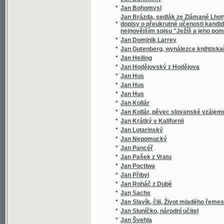
*
Jan Hus
*
Jan Hus
*
Jan Hus
*
Jan Kollár
*
Jan Kollár, pěvec slovanské vzájemnosti
*
Jan Krátký v Kalifornii
*
Jan Lotarinský
*
Jan Nepomucký
*
Jan Pancéř
*
Jan Pašek z Vratu
*
Jan Poctiwa
*
Jan Přibyl
*
Jan Roháč z Dubé
*
Jan Sachs
*
Jan Slavík, čili, Život mladého řemeslníka
*
Jan Sluníčko, národní učitel
*
Jan Švehla
*
Jan Tomáš Pěšina z Čechorodu
*
Jan Výrava
*
Jan z Dubé
*
Jan Žižka
*
Jan Žižka z Kalichu
*
Jana A. Komenského Nejnovější metoda ja
*
Jana Amosa Komenského Didaktika
*
Jana Amosa Komenského Didaktika, to jest
*
Jana Amosa Komenského Didaktika, to jest
Jana Amosa Komenského Harmonie, aneb, Roz
*