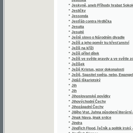
*
Jihozápadní Čechy
*
Jiljího Vrat. Jahna působení literární a politi
*
Jinak hlava, jinak srdce
*
Jindra
*
Jindřich Flood, řečník a politik irský - 1732-9
*
Jindřich Fügner
*
Jindřich IV. z Hradce
*
Jindřich z Lipé
*
Jindřicha Zschokka Novelly humoristické
*
Jindřichův Hradec
*
Jiné tři povídky
Jinoch a jeho poměr k dívce, čili, Umění, kt
*
za ženu s nejlepšími vlastnostmi
*
Jiný vzduch
*
Jiří Miloslavský, aneb Rusové roku 1612.
*
Jiří z Poděbrad
*
Jiřího Sixay-e Křesťanská naučení a modlit
*
Jiřího Sloty Rajeckého Básnické spisy
*
Jiřího Volného Písně kratochvilné
*
Jiřík, malý umělec, jako vítěz nad životem
*
Jiřina
*
Jiskry a plamínky
*
Jiskry na moři
*
Jistá a skussená Lékařstwí koňská
*
Jitka, hraběnka Toggenburská
*
Jitřenka
*
Jitřenka, čili, První biblická čítanka pro útlo
*
Jitřní písně