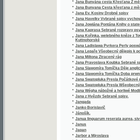
*
Jana Slawomíra Tomíčka Doba prwního člowě
*
Jana Swatopluka Presla Počátkové rostlino
*
Jana Swatopluka Presla Wšeobecný rostlinopis,
*
Jana Wégha nábožné a horliwé Modlitby pro
*
Jana z Hvězdy Sebrané spisy.
*
Jangada
*
Janko Borislavič
*
Jánošík.
*
Janua linguarum reserata aurea, sive semin
*
Janus
*
Japan
*
Jarbor a Mjroslava
*
Jaré listy
*
Jaré mládí
*
Jarmila
*
Jarní bouře
*
Jarní bouře
*
Jarní květy
*
Jarní ohlasy
*
Jarní vody
*
Jaro
*
Jarohněw z Hrádku.
*
Jaromíra Radimská
*
Jaromjr
*
Jaromjrowa prwnj Knjha ke Čtenj
*
Jaronka, kněžna Kokořinská
*
Jaroslav