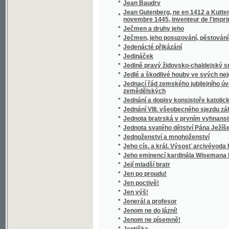
*
Její mladší bratr
*
Jen po proudu!
*
Jen poctivě!
*
Jen výš!
*
Jenerál a profesor
*
Jenom ne do lázní!
*
Jenom ne písemně!
*
Jeptiška
*
Jeskyně, aneb Příhody hrabat Sokolowskýc
*
Jesličky
*
Jessonda
*
Jestřáb contra Hrdlička
*
Jesuita
*
Jesuité
*
Ještě slovo o Národním divadle
*
Ježíš a jeho poměr ku křesťanství
*
Ježíš na kříži
*
Ježíš přítel dítek
*
Ježíš ve světle pravdy a ve světle zdravéh
*
Ježíšek
*
Ježjš Kristus, wzor dokonalosti
*
Ježjš, Spasitel swěta, nebo, Ewangelia swa
*
Jidáš Iškariotský
*
Jih
*
Jih
*
Jihoslovanské povídky
*
Jihovýchodní Čechy