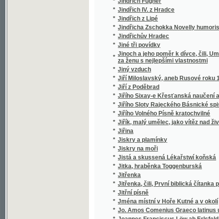
*
Jména místní v Hoře Kutné a v okolí
*
Jo. Amos Comenius Graeco latinus usui st
*
Joannes Franciscus Löw ab Erlsfeld
*
Joannis Amos Comenii Orbis pictus
*
Joannis Amos Comenii Orbis pictus
*
Joaquin Dyk, aneb, Dědictví Aztékův
*
Joh. Amos. Comenii Orbis sensualium pictus
*
Johana pasačka epnellská
*
Johann Dotzauer's Topographie der Stadt G
*
Johann Gottfried von Herder's älteste Urk
*
Johann Gottfried von Herder's Älteste Ur
*
Johann Gottfried von Herder's Älteste Ur
*
Johann Gottfried von Herder's Erläuterung
*
Johann Gottfried von Herder's Verstand und
*
Johann Ignaz Penkers Kritische Blicke in
Johann Quirin Jahn's, ..., Abhandlung über 
*
die Grundstoffe, die Farben, die Erhaltung 
*
Johannes Huss
*
Johannes Kepler
*
Johanneum, ústav pro vychování, vzdělání 
*
Johannita
*
Jolanta, aneb : obnowená důwěra
*
Jonatan Frok
*
Jos. Jiřího Stankovského Sólové výstupy, ž
*
Jos. Kaj. Tyl
*
Jos. Kaj. Tyl, jeho snažení a působení
*
Josafat syn Indického krále
*
Josef a bratří jeho