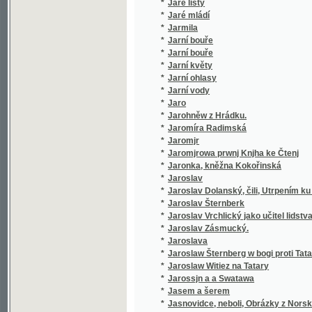
*
Jaroslav Dolanský, čili, Utrpením ku blahu
*
Jaroslav Šternberk
*
Jaroslav Vrchlický jako učitel lidstva
*
Jaroslav Zásmucký.
*
Jaroslava
*
Jaroslaw Šternberg w bogi proti Tatarům
*
Jaroslaw Witiez na Tatary
*
Jarossjn a a Swatawa
*
Jasem a šerem
*
Jasnovidce, neboli, Obrázky z Norska
*
Jean Baudry
Jean Gutenberg, ne en 1412 a Kuttenberg en 
*
novembre 1445, inventeur de l'imprimerie 
*
Ječmen a druhy jeho
*
Ječmen, jeho posuzování, pěstování a zušl
*
Jedenácté přikázání
*
Jedináček
*
Jedině pravý židovsko-chaldejský snář
*
Jedlé a škodlivé houby ve svých nejdůležitě
Jednací řád zemského jubilejního úvěrního f
*
zemědělských
*
Jednání a dopisy konsistoře katolické i utrak
*
Jednání VIII. všeobecného sjezdu záloženské
*
Jednota bratrská v prvním vyhnanství
*
Jednota svatého dětství Pána Ježíše a dítk
*
Jednoženství a mnohoženství
*
Jeho cís. a král. Výsosť arcivévoda Karel L
*
Jeho eminencí kardinála Wisemana Fabiola, 