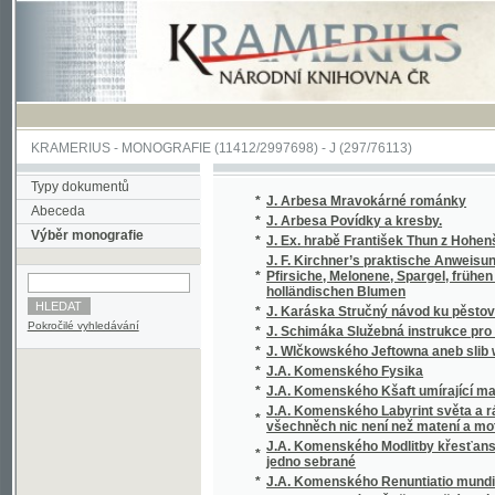
KRAMERIUS
-
MONOGRAFIE
(11412/2997698) -
J (297/76113)
Typy dokumentů
*
J. Arbesa Mravokárné románky
Abeceda
*
J. Arbesa Povídky a kresby.
Výběr monografie
*
J. Ex. hrabě František Thun z Hohenšteina, c
J. F. Kirchner’s praktische Anweisung zur 
*
Pfirsiche, Melonene, Spargel, frühen Erdbe
holländischen Blumen
*
J. Karáska Stručný návod ku pěstování květi
Pokročilé vyhledávání
*
J. Schimáka Služebná instrukce pro úředníky
*
J. Wlčkowského Jeftowna aneb slib wéwody
*
J.A. Komenského Fysika
*
J.A. Komenského Kšaft umírající matky Jed
J.A. Komenského Labyrint světa a ráj srdce,
*
všechněch nic není než matení a motání, ...
J.A. Komenského Modlitby křesťanské, totiž
*
jedno sebrané
*
J.A. Komenského Renuntiatio mundi, to jest
*
J.A. Komenského Řeč o vzdělávaní vtipu, mlu
*
J.B. Malého Sebrané Báchorky a powěsti ná
*
J.C. Andersena vybrané pohádky, povídky a 