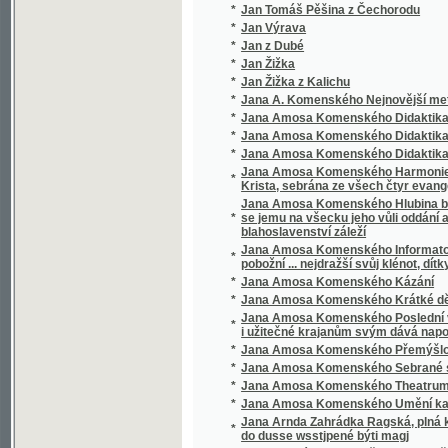
Krista, sebrána ze všech čtyr evangelistu a
Jana Amosa Komenského Hlubina bezpečnost
*
se jemu na všecku jeho vůli oddání a poddá
blahoslavenství záleží
Jana Amosa Komenského Informatorium školy
*
pobožní ... nejdražší svůj klénot, dítky své mil
*
Jana Amosa Komenského Kázání
*
Jana Amosa Komenského Krátké dějiny cír
Jana Amosa Komenského Poslední vůle, aneb,
*
i užitečné krajanům svým dává napomenutí
*
Jana Amosa Komenského Přemýšlování
*
Jana Amosa Komenského Sebrané spisy vy
*
Jana Amosa Komenského Theatrum universi
*
Jana Amosa Komenského Umění kazatelsk
Jana Arnda Zahrádka Ragská, plná křesťans
*
do dusse wsstjpené býti magj
*
Jana Bunyána cesta Křesťana Z města Zkáz
*
Jana Bunyana Cesta křesťana z města zkáz
*
Jana Ev. Kosiny Drobné spisy
*
Jana Havelky Vybrané spisy vychovatelské
*
Jana Jowiána Pontána Knihy o statečnosti 
*
Jana Kaprasa Sebrané rozpravy psycholog
Jana Kořjnka, welebného kněze z Towaryšstw
*
Kuttnohorské
*
Jana Ladislawa Pyrkera Perly poswátné
*
Jana Lepaře Všeobecný dějepis k potřebě 
*
Jana Miltona Ztracený rág
*
Jana Pravoslava Koubka Sebrané spisy ver
*
Jana Slawomíra Tomíčka Děje anglické zem