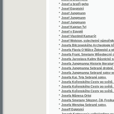
*
Jozeff Černoweský
*
Jozefka, anebo, Podiwné schledánj
*
Jsou-li duchové?
*
Jubilejní almanah českého učitelstva na Mo
*
Jubilejní kniha
*
Jubilejní Památník na oslavu čtyřicetiletého
*
Jubilejní výroční zpráva padesátiletého trv
*
Jubilejní výstava zemská království Českéh
*
Jubilejní zpráva Státní čs. průmyslové školy
*
Judiciorum saxonicorum per Moraviam sept. 
*
Judita
*
Jules Gerard, proslulý lvobijce
*
Julius a Pamfilius, nebo, Kráčejte ve světle,
*
Julius Caesar
*
Julius Caesar.
*
Junáci na Otavě
*
Junácké kresby černohorské.
*
Junácké kresby černohorské.
*
Junácké písně národa bulharského.
*
Junges Leben und Streben
*
Jurij Kozják, slovinský janičar
*
Justiniana ciesaře Ustanovenie a naučenie,