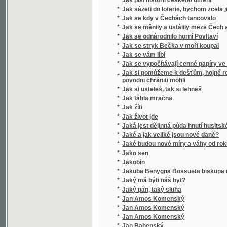
*
Jak se stryk Bečka v moři koupal
*
Jak se vám líbí
*
Jak se vypočítávají cenné papíry ve Vídeň
Jak si pomůžeme k dešťům, hojné rose, chtí
*
povodni chrániti mohli
*
Jak si usteleš, tak si lehneš
*
Jak táhla mračna
*
Jak žíti
*
Jak život jde
*
Jaká jest dějinná půda hnutí husitského?
*
Jaké a jak veliké jsou nové daně?
*
Jaké budou nové míry a váhy od roku 1876
*
Jako sen
*
Jakobín
*
Jakuba Benygna Bossueta biskupa meldens
*
Jaký má býti náš byt?
*
Jaký pán, taký sluha
*
Jan Amos Komenský
*
Jan Amos Komenský
*
Jan Amos Komenský
*
Jan Bahenský
*
Jan Bohomysl
Jan Brázda, sedlák ze Zlámané Lhoty, v půtc
*
dopisy o přeukrutné učenosti kandidáta filo
nejnovějším spisu "Ježíš a jeho poměr ku k
*
Jan Dominik Larrey
*
Jan Gutenberg, wynálezce knihtiskařstwj
*
Jan Heiling
*
Jan Hodějovský z Hodějova