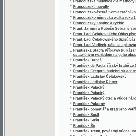
*
František Gregora, hudební skladatel český
*
František Ladislav Čelakovský
*
František Ladislav Rieger
*
František Palacký
*
František Palacký
*
František Palacký otec a vůdce národa
*
František Pokorný
*
František pometlář a bratr jeho Petřík
*
František Sušil
*
František Sušil
*
František Šír
*
František Trenk, pověstný vůdce uherských
*
Františka Jana Zoubka život a práce
*
Františka Ladisl. Čelakovského Čtení o sro
*
Františka Matauše Klácela Dobrowěda
*
Františka Palackého korrespondence a záp
*
Františka Palackého Spisy drobné
*
Františka Pravdy Sebrané povídky pro lid.
*
Františka Pravdy Sebrané spisy.
*
Františka Turinského Básnické spisy
*
Franz Martin Pelzels Geschichte der Böhmen,
*
Fráter Serafín
*
Frau von Staël
*
Freierstunden
*
Fresky a gobeliny
*
Fresky v horní části lodi kostela sv. Jana Kř
*
Frmoly