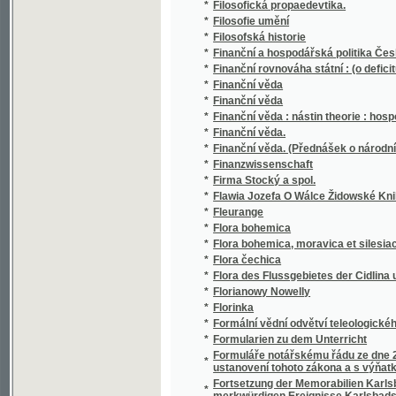
*
Finanční věda.
*
Finanční věda. (Přednášek o národním hospod
*
Finanzwissenschaft
*
Firma Stocký a spol.
*
Flawia Jozefa O Wálce Židowské Knihy Sedme
*
Fleurange
*
Flora bohemica
*
Flora bohemica, moravica et silesiaca
*
Flora čechica
*
Flora des Flussgebietes der Cidlina und Mrd
*
Florianowy Nowelly
*
Florinka
*
Formální vědní odvětví teleologického myšle
*
Formularien zu dem Unterricht
Formuláře notářskému řádu ze dne 25. červe
*
ustanovení tohoto zákona a s výňatkem ze 
Fortsetzung der Memorabilien Karlsbads vom
*
merkwürdigen Ereignisse Karlsbads vom Ja
Fortsetzung der von Johann Roth verfasst
*
Gesetze und Verordnungen in alphabetische
Fortsetzung der von Johann Roth verfaßte
*
und Verordnungen in alphabetischer Ordnun
*
Fortunát Durych, první slavista český
*
Fosforečná hnojiva
*
Fossile und recente Raubthiere Böhmens (C
*
Fotografická dílna v Praze
*
Fotografie nynější doby, na základě vědy a 
*
Fotografisches Album Böhmischer Althert