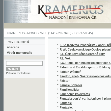
KRAMERIUS
-
MONOGRAFIE
(11412/2997698) -
F (171/50345)
Typy dokumentů
*
F. St. Kodyma Procházky v oboru přírodních
Abeceda
*
F. Wł. Czelakowskiego Odgłos pieśni czeski
Výběr monografie
*
F.L. Čelakovského Sebrané listy
*
F.L. Věk
*
F.X. Riepl - der Industriepionier des Ostrau
*
Fabeln und Erzählungen zur Bildung des Ve
*
Fabian Wšeboř
Pokročilé vyhledávání
*
Faedon, aneb, Sokratesowo poslednj rozmla
*
Falstaff
*
Familie Schaller
*
Familienbilder
*
Fanchonin kolovrátek
*
Fantasia con VI variazioni per il piano=forte
*
Fantasie
*
Fantasie.
*
Fantastické povídky
*
Fantastické povídky
*
Fantastické povídky