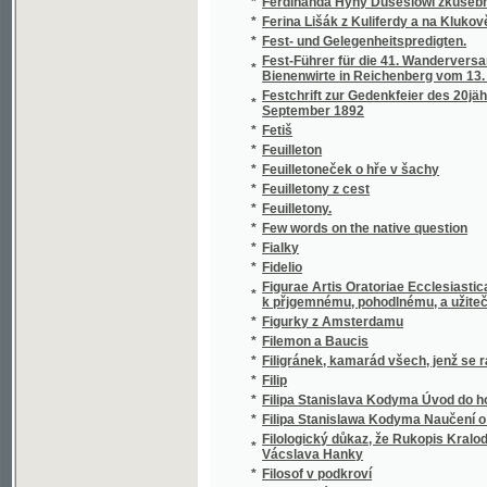
*
September 1892
*
Fetiš
*
Feuilleton
*
Feuilletoneček o hře v šachy
*
Feuilletony z cest
*
Feuilletony.
*
Few words on the native question
*
Fialky
*
Fidelio
Figurae Artis Oratoriae Ecclesiasticae, in
*
k přjgemnému, pohodlnému, a užitečnému p
*
Figurky z Amsterdamu
*
Filemon a Baucis
*
Filigránek, kamarád všech, jenž se rádi smějou
*
Filip
*
Filipa Stanislava Kodyma Úvod do hospodář
*
Filipa Stanislawa Kodyma Naučení o žiwlech,
Filologický důkaz, že Rukopis Kralodvorský 
*
Vácslava Hanky
*
Filosof v podkroví
*
Filosofická propaedevtika.
*
Filosofie umění
*
Filosofská historie
*
Finanční a hospodářská politika Českoslove
*
Finanční rovnováha státní : (o deficitu)
*
Finanční věda
*
Finanční věda
*
Finanční věda : nástin theorie : hospodářst