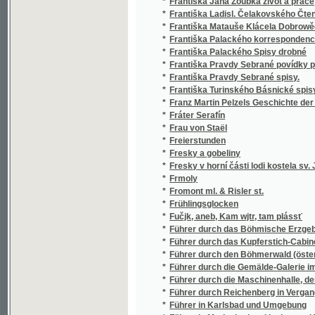
*
Fromont ml. & Risler st.
*
Frühlingsglocken
*
Fučjk, aneb, Kam wjtr, tam plássť
*
Führer durch das Böhmische Erzgebirge, da
*
Führer durch das Kupferstich-Cabinet der Ge
*
Führer durch den Böhmerwald (österreichis
*
Führer durch die Gemälde-Galerie im Künst
*
Führer durch die Maschinenhalle, deren Ann
*
Führer durch Reichenberg in Vergangenheit
*
Führer in Karlsbad und Umgebung
*
Führer in Marienbad und in dessen Umgebun
Fünf und zwanzig Karten von Palästina entha
*
Herrn Jesu Christi
*
Fünfzehn Jahre landwirthschaftlich-industri
*
Fysika
*
Fysika
*
Fysika a chemie pro školy měšťanské
*
Fysika experimentální
*
Fysika ku potřebě mládeže národních škol
*
Fysika pro měšťanské školy
*
Fysika pro nižší školy
*
Fysika pro občanské školy chlapecké i dívčí,
*
Fysika pro školy měšťanské
*
Fysika pro vyšší školy
*
Fysika pro vyšší třídy středních škol
*
Fysika, čili, Silozpyt
*
Fysikální zeměpis