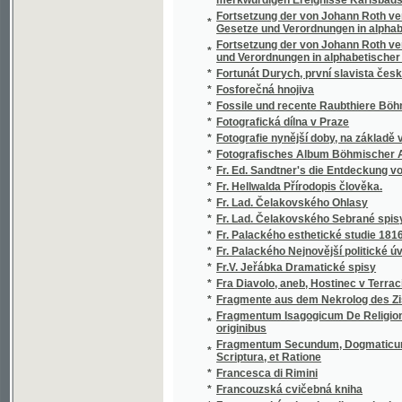
*
Fr. Ed. Sandtner's die Entdeckung von Amer
*
Fr. Hellwalda Přírodopis člověka.
*
Fr. Lad. Čelakovského Ohlasy
*
Fr. Lad. Čelakovského Sebrané spisy.
*
Fr. Palackého esthetické studie 1816-1821
*
Fr. Palackého Nejnovější politické úvahy
*
Fr.V. Jeřábka Dramatické spisy
*
Fra Diavolo, aneb, Hostinec v Terracině
*
Fragmente aus dem Nekrolog des Zisterzien
Fragmentum Isagogicum De Religione, Et Eccle
*
originibus
Fragmentum Secundum, Dogmaticum, De Sola S
*
Scriptura, et Ratione
*
Francesca di Rimini
*
Francouzská cvičebná kniha
*
Francouzská mluvnice dle methody Ollendor
*
Francouzské novelly
*
Francouzsko-česká Konversační knížka a P
*
Francouzsko-německá wálka roku 1870 a 1
*
Francouzsky snadno a rychle
*
Frant. Jaromíra Rubeše Sebrané spisy
*
Frant. Lad. Čelakovského Ohlas písní český
*
Frant. Lad. Čelakowského Spisů básnických
*
Frant. Lad. Vorlíček, učitel a spisovatel česk
Frantisska Stapfa Příprawy ku kázanjm pro o
*
ustawičným wzhledem na geho obssjrné roz
*
František Daneš
*
František de Paula, říšský hrabě ze Schönb