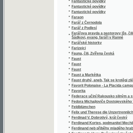
*
Faraon
*
Farář z Černodola
*
Farář z Podlesí
Farářova pravda a pastorovy lže, čili, Třet
*
Šádkovi, evang. faráři v Ranné
*
Farářské historky
*
Farizejci
*
Fauna, čili, Zvířena česká
*
Faust
*
Faust
*
Faust
*
Faust a Markétka
*
Faust druhý, aneb, Tak se krotěgj zlé ženské
*
Favorit Polonaise - La Placida campagna
*
Favorita
*
Federace učiní Rakousko silným a stejně u
*
Fedora Michajloviče Dostojevského Vybrané
*
Feldblümchen
*
Felix und Therese die Unzertrennlichen
*
Ferdinad V. Dobrotivý, král český
*
Ferdinand Kortes, podmanitel Mechika
*
Ferdinand neb přjběhy mladého hraběte ze 
*
Ferdinanda Hyny Dušeslowí zkušebné
*
Ferina Lišák z Kuliferdy a na Klukově, čili
*
Fest- und Gelegenheitspredigten.
Fest-Führer für die 41. Wanderversammlung 
*
Bienenwirte in Reichenberg vom 13. bis 18.
Festchrift zur Gedenkfeier des 20jährigen Be