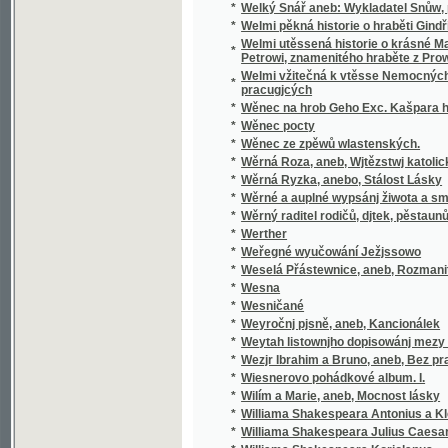
pracugjcých
*
Wěnec na hrob Geho Exc. Kašpara hraběte 
*
Wěnec pocty
*
Wěnec ze zpěwů wlastenských.
*
Wěrná Roza, aneb, Wjtězstwj katolického n
*
Wěrná Ryzka, anebo, Stálost Lásky
*
Wěrné a auplné wypsánj žiwota a smrti sw
*
Wěrný raditel rodičů, djtek, pěstaunů, a včite
*
Werther
*
Weřegné wyučowání Ježjssowo
*
Weselá Přástewnice, aneb, Rozmanité wypra
*
Wesna
*
Wesničané
*
Weyročnj pjsně, aneb, Kancionálek
*
Weytah listownjho dopisowánj mezy Řjms
*
Wezjr Ibrahim a Bruno, aneb, Bez prawé wjry
*
Wiesnerovo pohádkové album. I.
*
Wilím a Marie, aneb, Mocnost lásky
*
Williama Shakespeara Antonius a Kleopatra
*
Williama Shakespeara Julius Caesar
*
Williama Shakespeara Koriolanus
*
Williama Shakespeara Othello mouřenín be
*
Wina a newina
*
Wina a smír
*
Winterfreuden für Kinder von jeden Alter, we
*
Wíra, wlast a láska
*
Wirtschaftliche Gärtneren in freundschaftli
*
Wjtězstwj a odměna, nebo, Přjběhowé swat