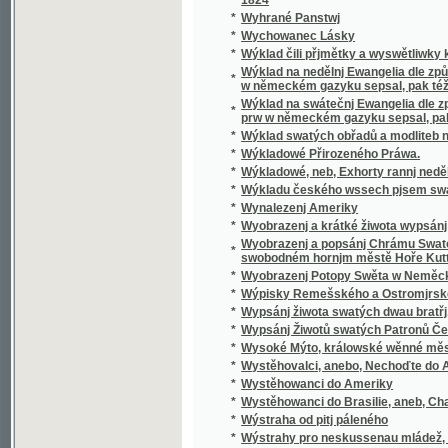
*
Wyobrazenj a krátké žiwota wypsánj oslawen
Wyobrazenj a popsánj Chrámu Swatobarbor
*
swobodném hornjm městě Hoře Kuttné, před č
*
Wyobrazenj Potopy Swěta w Neměckém gaz
*
Wýpisky Remešského a Ostromjrského Ew
*
Wypsánj žiwota swatých dwau bratřj, Biskup
*
Wypsánj Žiwotů swatých Patronů Českých, 
*
Wysoké Mýto, králowské wěnné město w Č
*
Wystěhovalci, anebo, Nechoďte do Ameriky, 
*
Wystěhowanci do Ameriky
*
Wystěhowanci do Brasilie, aneb, Chatrč u G
*
Wýstraha od pitj páleného
*
Wýstrahy pro neskussenau mládež, aneb: S
*
Wyswětlena přjslowj česká aneb wyobrazenj
*
Wýtah Cwikánj a Prawidel w uměnj zbranjm
Wýtah z německé mluwnice, aneb, Nápomocná
*
brzce a prawidelně se naučiti
*
Wýtah z prawidel k cwičenj cýs. král. pěchot
*
Wýtah z Řádu celnjho a státnjho monopolu 
*
Wýtah z Ustanowenj prwnj rakauské společn
Wýtah ze sstatutů (čili prawidel) prwnj rak
*
wyswětlenjm a bližssjm určenjm kolikerých
Wyučowánj w náboženstwj pro dospělegssj m
*
známosti náboženstwj ... rozssiřiti a upewniti
*
Wyzrazené tagemstwj
*
Wyzwědač
*
Wzájemnost we příkladech mezi Čechy, Mora
*
Wzdělánj člowěka, gaký býti má, aby mu dle 
*
Wzděláwající powídky