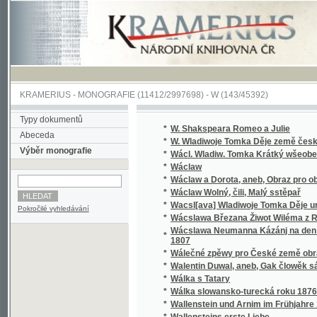
KRAMERIUS
-
MONOGRAFIE
(11412/2997698) -
W (143/45392)
Typy dokumentů
*
W. Shakspeara Romeo a Julie
Abeceda
*
W. Wladiwoje Tomka Děje země české
Výběr monografie
*
Wácl. Wladiw. Tomka Krátký wšeobecný děj
*
Wáclaw
*
Wáclaw a Dorota, aneb, Obraz pro obecný l
*
Wáclaw Wolný, čili, Malý sstěpař
*
Wacsl[ava] Wladiwoje Tomka Děje universit
Pokročilé vyhledávání
*
Wácslawa Březana Žiwot Wiléma z Rosenbe
Wácslawa Neumanna Kázánj na den Sw. Baro
*
1807
*
Wálečné zpěwy pro České země obrance
*
Walentin Duwal, aneb, Gak člowěk sám od se
*
Wálka s Tatary
*
Wálka slowansko-turecká roku 1876
*
Wallenstein und Arnim im Frühjahre 1632
*
Wallensteins erste Liebe
*
Walter, anebo : Stálost lásky
*
Walter, anebo, Stálost lásky