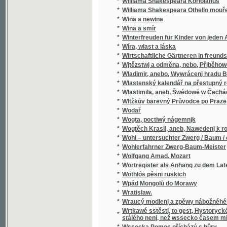
*
Wladimjr, anebo, Wywrácenj hradu Bukows
*
Wlastenský kalendář na přestupný rok
*
Wlastimila, aneb, Šwédowé w Čechách
*
Wltžkův barevný Průvodce po Praze
*
Wodař
*
Wogta, poctiwý nágemnjk
*
Wogtěch Krasil, aneb, Nawedenj k rozumné
*
Wohl – untersuchter Zwerg / Baum / oder Grü
*
Wohlerfahrner Zwerg-Baum-Meister
*
Wolfgang Amad. Mozart
*
Wortregister als Anhang zu dem Lateinisc
*
Wothlós pěsni ruskich
*
Wpád Mongolů do Morawy
*
Wratislaw.
*
Wraucý modlenj a zpěwy nábožnéhého lidu 
Wrtkawé sstěstj, to gest, Hystorycké rozgjm
*
stálého nenj, než wssecko časem migj
*
Wssecka Pomoc přícházý s hůry
*
Wssecko na opak, aneb, Těsnossilowa Aničk
*
Wsseobecná Historia swěta dle biblických 
*
Wsseobecná Kronyka Swěta
*
Wsseobecná Nařjkánj na služebné děwečky 
*
Wsseobecný domácj a hospodářský kalendá
*
Wsseobecný Zeměpis, neb, Geografia we tře
Wsseobecný Zeměpis, neb, Geografia we třec
*
čekance sskolnj a mládež wlastenskau
*
Wssickni se hassteřj
*
Wšeobecné rukojemstwí