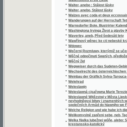
*
Walzes avec coda et deux eccossaises pour 
*
Wanderungen auf der Herrschaft Tetschen
*
Warnsdorfer Bote. Illustrirter Kalender für d
*
Washingtona Irvinga Život a plavby Krištof
*
Waverley, aneb, Před šedesáti lety
*
Wawřínový wěnec ke cti nebeské králowny
*
Wdowec
*
Wečernj Rozmluwy, kterýmiž se učenj cjrkw
*
Wěčné odpočinutj Swatých, předložené od R
*
Wěčný žid
*
Wegweiser durch das Sudeten-Gebirge
*
Wechselrecht des österreichischen Kaisers
*
Weinbau der Gräflich Sylva-Tarouca-Nostit
*
Welehrad
*
Weleslawjn
*
Weleslawná cjsařowna Marie Terezie a powěs
Weleslawné Wjtězstwj v Města Lipska w Sas
*
neyhodněgssj bitwy i znamenitých woganský
společných Armád do hlawnjho we Francauz
*
Welche Religion und wie habe ich dieselbe m
*
Welikomyslné zapřenj sebe, neb, Tagná lásk
Welka fijalka lubežnej wóňe, alebo: Sbierka
*
krestanssko-katolický
*
Welký Snář aneb: Wykladatel Snůw, podle kte
*
Welmi pěkná historie o hraběti Gindřichowi
Welmi utěssená historie o krásné Mageloně,
*
Petrowi, znamenitého hraběte z Prowincí sy
Welmi vžitečná k vtěsse Nemocných a Vmjr
*