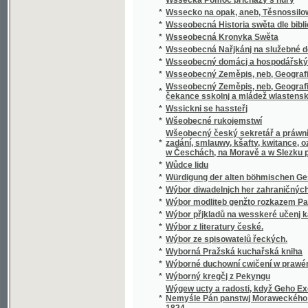
Wšeobecný český sekretář a práwní přítel, k
*
zadání, smlauwy, kšafty, kwitance, oznámení
w Česchách, na Moravě a w Slezku platných 
*
Wůdce lidu
*
Würdigung der alten böhmischen Geschicht
*
Wýbor diwadelnjch her zahraničných.
*
Wýbor modliteb genžto rozkazem Papežské s
*
Wýbor přjkladů na wesskeré učenj katolick
*
Wýbor z literatury české.
*
Wýbor ze spisowatelů řeckých.
*
Wyborná Pražská kuchařská kniha
*
Wýborné duchowní cwičení w prawém křes
*
Wýborný kregčj z Pekyngu
Wýgew ucty a radosti, když Geho Excellenc
*
Nemyśle Pán panstwj Moraweckého a hradu M
1824
*
Wyhrané Panstwj
*
Wychowanec Lásky
*
Wýklad čili přjmětky a wyswětliwky ku Sláw
Wýklad na nedělnj Ewangelia dle způsobu w
*
w německém gazyku sepsal, pak též w česst
Wýklad na swátečnj Ewangelia dle způsobu
*
prw w německém gazyku sepsal, pak též w č
*
Wýklad swatých obřadů a modliteb na křížo
*
Wýkladowé Přirozeného Práwa.
*
Wýkladowé, neb, Exhorty rannj nedělnj a ně
*
Wýkladu českého wssech pjsem swatých
*
Wynalezenj Ameriky