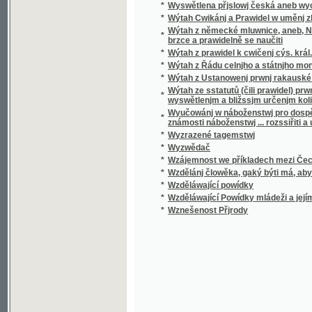
*
Wzděláwající Powídky mládeži a jejím přáte
*
Wznešenost Přjrody