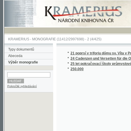
KRAMERIUS
-
MONOGRAFIE
(11412/2997698) -
2 (4/425)
Typy dokumentů
*
21 poprsí v triforiu dómu sv. Víta v Praze
Abeceda
*
24 Cadenzen und Versetten für die Orgel n
Výběr monografie
*
25 let pokračovací školy průmyslové a 20 let
*
250.000
Pokročilé vyhledávání