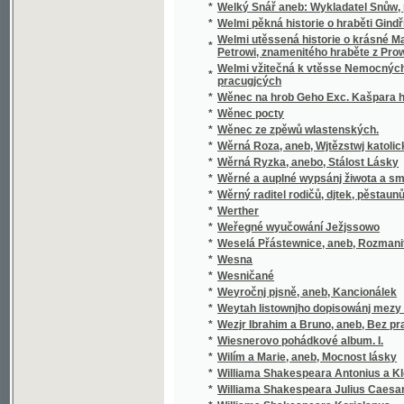
pracugjcých
*
Wěnec na hrob Geho Exc. Kašpara hraběte 
*
Wěnec pocty
*
Wěnec ze zpěwů wlastenských.
*
Wěrná Roza, aneb, Wjtězstwj katolického n
*
Wěrná Ryzka, anebo, Stálost Lásky
*
Wěrné a auplné wypsánj žiwota a smrti sw
*
Wěrný raditel rodičů, djtek, pěstaunů, a včite
*
Werther
*
Weřegné wyučowání Ježjssowo
*
Weselá Přástewnice, aneb, Rozmanité wypra
*
Wesna
*
Wesničané
*
Weyročnj pjsně, aneb, Kancionálek
*
Weytah listownjho dopisowánj mezy Řjms
*
Wezjr Ibrahim a Bruno, aneb, Bez prawé wjry
*
Wiesnerovo pohádkové album. I.
*
Wilím a Marie, aneb, Mocnost lásky
*
Williama Shakespeara Antonius a Kleopatra
*
Williama Shakespeara Julius Caesar
*
Williama Shakespeara Koriolanus
*
Williama Shakespeara Othello mouřenín be
*
Wina a newina
*
Wina a smír
*
Winterfreuden für Kinder von jeden Alter, we
*
Wíra, wlast a láska
*
Wirtschaftliche Gärtneren in freundschaftli
*
Wjtězstwj a odměna, nebo, Přjběhowé swat