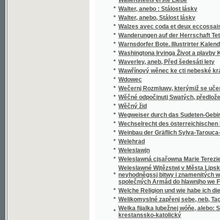
*
Walzes avec coda et deux eccossaises pour 
*
Wanderungen auf der Herrschaft Tetschen
*
Warnsdorfer Bote. Illustrirter Kalender für d
*
Washingtona Irvinga Život a plavby Krištof
*
Waverley, aneb, Před šedesáti lety
*
Wawřínový wěnec ke cti nebeské králowny
*
Wdowec
*
Wečernj Rozmluwy, kterýmiž se učenj cjrkw
*
Wěčné odpočinutj Swatých, předložené od R
*
Wěčný žid
*
Wegweiser durch das Sudeten-Gebirge
*
Wechselrecht des österreichischen Kaisers
*
Weinbau der Gräflich Sylva-Tarouca-Nostit
*
Welehrad
*
Weleslawjn
*
Weleslawná cjsařowna Marie Terezie a powěs
Weleslawné Wjtězstwj v Města Lipska w Sas
*
neyhodněgssj bitwy i znamenitých woganský
společných Armád do hlawnjho we Francauz
*
Welche Religion und wie habe ich dieselbe m
*
Welikomyslné zapřenj sebe, neb, Tagná lásk
Welka fijalka lubežnej wóňe, alebo: Sbierka
*
krestanssko-katolický
*
Welký Snář aneb: Wykladatel Snůw, podle kte
*
Welmi pěkná historie o hraběti Gindřichowi
Welmi utěssená historie o krásné Mageloně,
*
Petrowi, znamenitého hraběte z Prowincí sy
Welmi vžitečná k vtěsse Nemocných a Vmjr
*