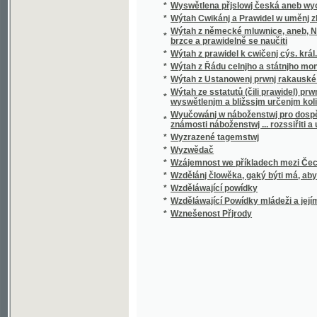
*
Wzděláwající Powídky mládeži a jejím přáte
*
Wznešenost Přjrody