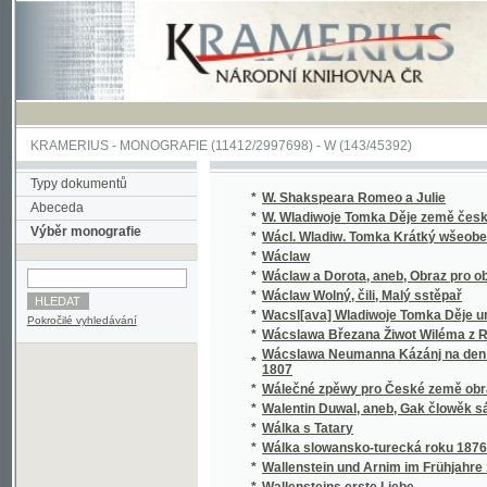
KRAMERIUS
-
MONOGRAFIE
(11412/2997698) -
W (143/45392)
Typy dokumentů
*
W. Shakspeara Romeo a Julie
Abeceda
*
W. Wladiwoje Tomka Děje země české
Výběr monografie
*
Wácl. Wladiw. Tomka Krátký wšeobecný děj
*
Wáclaw
*
Wáclaw a Dorota, aneb, Obraz pro obecný l
*
Wáclaw Wolný, čili, Malý sstěpař
*
Wacsl[ava] Wladiwoje Tomka Děje universit
Pokročilé vyhledávání
*
Wácslawa Březana Žiwot Wiléma z Rosenbe
Wácslawa Neumanna Kázánj na den Sw. Baro
*
1807
*
Wálečné zpěwy pro České země obrance
*
Walentin Duwal, aneb, Gak člowěk sám od se
*
Wálka s Tatary
*
Wálka slowansko-turecká roku 1876
*
Wallenstein und Arnim im Frühjahre 1632
*
Wallensteins erste Liebe
*
Walter, anebo : Stálost lásky
*
Walter, anebo, Stálost lásky