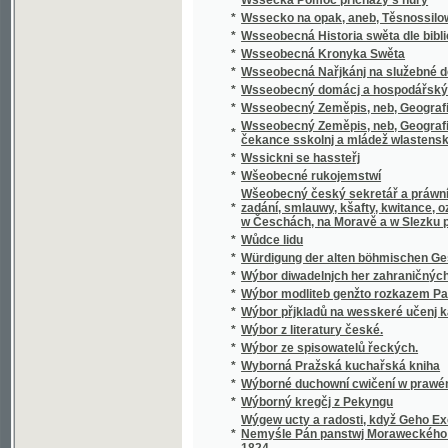
Wšeobecný český sekretář a práwní přítel, k
*
zadání, smlauwy, kšafty, kwitance, oznámení
w Česchách, na Moravě a w Slezku platných 
*
Wůdce lidu
*
Würdigung der alten böhmischen Geschicht
*
Wýbor diwadelnjch her zahraničných.
*
Wýbor modliteb genžto rozkazem Papežské s
*
Wýbor přjkladů na wesskeré učenj katolick
*
Wýbor z literatury české.
*
Wýbor ze spisowatelů řeckých.
*
Wyborná Pražská kuchařská kniha
*
Wýborné duchowní cwičení w prawém křes
*
Wýborný kregčj z Pekyngu
Wýgew ucty a radosti, když Geho Excellenc
*
Nemyśle Pán panstwj Moraweckého a hradu M
1824
*
Wyhrané Panstwj
*
Wychowanec Lásky
*
Wýklad čili přjmětky a wyswětliwky ku Sláw
Wýklad na nedělnj Ewangelia dle způsobu w
*
w německém gazyku sepsal, pak též w česst
Wýklad na swátečnj Ewangelia dle způsobu
*
prw w německém gazyku sepsal, pak též w č
*
Wýklad swatých obřadů a modliteb na křížo
*
Wýkladowé Přirozeného Práwa.
*
Wýkladowé, neb, Exhorty rannj nedělnj a ně
*
Wýkladu českého wssech pjsem swatých
*
Wynalezenj Ameriky