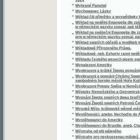
*
Wyobrazenj a krátké žiwota wypsánj oslawen
Wyobrazenj a popsánj Chrámu Swatobarbor
*
swobodném hornjm městě Hoře Kuttné, před č
*
Wyobrazenj Potopy Swěta w Neměckém gaz
*
Wýpisky Remešského a Ostromjrského Ew
*
Wypsánj žiwota swatých dwau bratřj, Biskup
*
Wypsánj Žiwotů swatých Patronů Českých, 
*
Wysoké Mýto, králowské wěnné město w Č
*
Wystěhovalci, anebo, Nechoďte do Ameriky, 
*
Wystěhowanci do Ameriky
*
Wystěhowanci do Brasilie, aneb, Chatrč u G
*
Wýstraha od pitj páleného
*
Wýstrahy pro neskussenau mládež, aneb: S
*
Wyswětlena přjslowj česká aneb wyobrazenj
*
Wýtah Cwikánj a Prawidel w uměnj zbranjm
Wýtah z německé mluwnice, aneb, Nápomocná
*
brzce a prawidelně se naučiti
*
Wýtah z prawidel k cwičenj cýs. král. pěchot
*
Wýtah z Řádu celnjho a státnjho monopolu 
*
Wýtah z Ustanowenj prwnj rakauské společn
Wýtah ze sstatutů (čili prawidel) prwnj rak
*
wyswětlenjm a bližssjm určenjm kolikerých
Wyučowánj w náboženstwj pro dospělegssj m
*
známosti náboženstwj ... rozssiřiti a upewniti
*
Wyzrazené tagemstwj
*
Wyzwědač
*
Wzájemnost we příkladech mezi Čechy, Mora
*
Wzdělánj člowěka, gaký býti má, aby mu dle 
*
Wzděláwající powídky