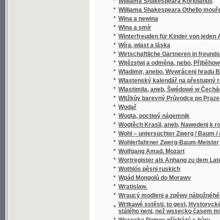
*
Wladimjr, anebo, Wywrácenj hradu Bukows
*
Wlastenský kalendář na přestupný rok
*
Wlastimila, aneb, Šwédowé w Čechách
*
Wltžkův barevný Průvodce po Praze
*
Wodař
*
Wogta, poctiwý nágemnjk
*
Wogtěch Krasil, aneb, Nawedenj k rozumné
*
Wohl – untersuchter Zwerg / Baum / oder Grü
*
Wohlerfahrner Zwerg-Baum-Meister
*
Wolfgang Amad. Mozart
*
Wortregister als Anhang zu dem Lateinisc
*
Wothlós pěsni ruskich
*
Wpád Mongolů do Morawy
*
Wratislaw.
*
Wraucý modlenj a zpěwy nábožnéhého lidu 
Wrtkawé sstěstj, to gest, Hystorycké rozgjm
*
stálého nenj, než wssecko časem migj
*
Wssecka Pomoc přícházý s hůry
*
Wssecko na opak, aneb, Těsnossilowa Aničk
*
Wsseobecná Historia swěta dle biblických 
*
Wsseobecná Kronyka Swěta
*
Wsseobecná Nařjkánj na služebné děwečky 
*
Wsseobecný domácj a hospodářský kalendá
*
Wsseobecný Zeměpis, neb, Geografia we tře
Wsseobecný Zeměpis, neb, Geografia we třec
*
čekance sskolnj a mládež wlastenskau
*
Wssickni se hassteřj
*
Wšeobecné rukojemstwí