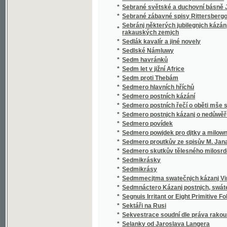
*
Sedmero postnjch kázanj o nedůwěře w lidi
*
Sedmero povídek
*
Sedmero powjdek pro djtky a milownjky gic
*
Sedmero proutkův ze spisův M. Jana Husi
*
Sedmero skutkův tělesného milosrdenství
*
Sedmikrásky
*
Sedmikrásy
*
Sedmmecjtma swatečnjch kázanj Vincencia
*
Sedmnáctero Kázanj postnjch, swátečnjch y 
*
Segnuis Irritant or Eight Primitive Folk-lore 
*
Sektáři na Rusi
*
Sekvestrace soudní dle práva rakouského
*
Selanky od Jaroslava Langera
*
Seligkeitsgrund
*
Selská bouře
*
Selská svatba
*
Selské ballady
*
Selské črty
*
Selské povstání roku 1775
*
Selské zrcadlo představující život a působen
*
Semeno
*
Sen noci svatojanské
*
Sen sv. Jana
*
Serafka
*
Sestra a bratr
*
Sestra Blažena
*
Sestra Dolorosa
*
Sestupem