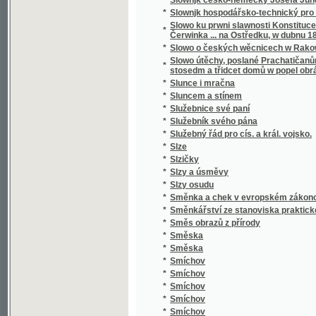
*
Smrt Valdštýnova
*
Smrt vévody d'Ofena a jiné novely
*
Smutný rybař, aneb, Teskliwý milenec
*
Snadné nawedení ku Francouské řeči pro 
*
Snadný návod naučiti se za několik hodin rus
*
Snář aneb wykladatel snůw, podle kterého i w
*
Snažil a Nedbal
*
Sněm držaný léta 1612
*
Sněmy české dle obnoweného zřízení zemské
*
Sněmy české od léta 1526 až po naši dobu.
*
Sněmy zvířat
*
Sněmy zwjřat
*
Snění a život
*
Sněženka
*
Snjh
*
Sny o štěstí
*
Socialismus
*
Socialismus a sociální hnutí v 19. století
*
Socialismus naší doby
*
Socialista minulého století
*
Socialisté
*
Socialistický katechismus, nebo-li, Červen
*
Socialní hnutí v Starém Římě a cesarismus
Sociální pojištění v Čs. republice : (přednášk
dr. L. Winter, taj. všeob. pens. ústavu dr. J
*
rady dra J. Brablece a s otiskem původního
předloha)
*
Sociální politika