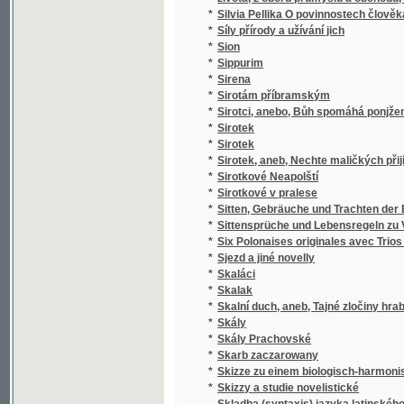
*
k stilistickým cvičením.
*
Skladba jazyka českého
*
Skladby Smetanovy
*
Skláři
*
Sklizeň rostlin hospodářských
*
Skončení třicetileté války, čili, Obležení Pr
*
Skotský zámek
*
Skromný románek a jiné povídky
Skřipec na české nevěrce a svobodomyslníky
*
Nepomuckém"
*
Skřivánek
*
Skřivánek
*
Skutečná Oběť před Bohem
*
Skutky apoštolské
*
Skvrny i paprsky
*
Skvrny na slunci
*
Slabikář
*
Slabikář a první čítanka pro katolické škol
*
Slabikář pro školy obecné
*
Sladkovodní mechovky země České
*
Slaměné srdce
*
Slanské obrázky
*
Slaný a okolí
*
Slatinská kyselka
*
Sláva a úpadek pana Jana Kroutila, pololání
*
Sláva a záhuba rodu Vršovcův
*
Slavia