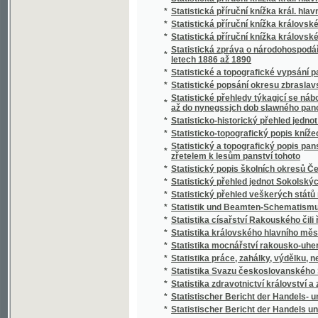
*
Stráž českého Pošumaví
*
Stráž na Rýně
*
Strážce jazyka
*
Strážmistr
*
Strážný duch na prairii
*
Strejčkové z Moravy
*
Streyčka Bohuslawa rozmluwy s dětmi o me
*
Stručná fysika k potřebě mládeže škol obe
*
Stručná katolická dogmatiká
*
Stručná katolická liturgika Dominika Aloise
*
Stručná mluvnice jazyka latinského
*
Stručná mluvnice pro nižší realné školy
*
Stručná náuka o českém básnictví
*
Stručná nauka o účetnictví jednoduchém i s
*
Stručná nauka o zboží
*
Stručná tělo- a zdravověda pro školy a dom
*
Stručné dějiny c. a k. pěšího pluku Humberta I
*
Stručné dějiny literatury české
*
Stručné popsání hlawního chrámu w Miláně
*
Stručné popsání Pražského hlavního chrámu
Stručné popsání svěřenského velkostatku Ko
*
Stadiona-Thannhausenu a předmětů z tohot
*
Stručné poučení o předpisech poplatkových p
*
Stručné poučení o štěpařství a o pěstování
*
Stručný a úplný Přehled katolického nábože
*
Stručný běh dějin Starého zákona a církve K
*
Stručný dějepis církevní pro školu a dům
*
Stručný dějepis Čech