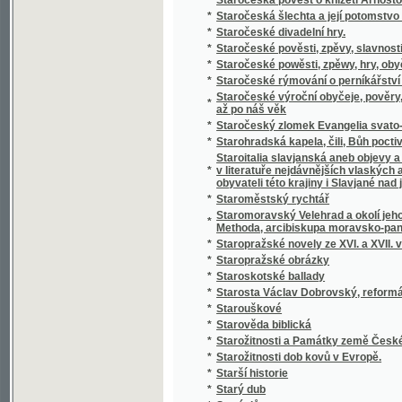
*
Statistický přehled veškerých států na zem
*
Statistik und Beamten-Schematismus des 
*
Statistika císařství Rakouského čili říše R
*
Statistika královského hlavního města Prahy
*
Statistika mocnářství rakousko-uherského
*
Statistika práce, zahálky, výdělku, nemocí,
*
Statistika Svazu českoslovanského Sokolst
*
Statistika zdravotnictví království a zemí v
*
Statistischer Bericht der Handels- und Ge
*
Statistischer Bericht der Handels und Ge
*
Statistischer Bericht der Handels-und Gew
*
Statkářovo jitro
Statky a jmění kollejí jesuitských, klášterů,
*
Josefa II. zrušených
*
Státní lékařství
*
Státní lékařství.
*
Státní lékařství.
*
Státní podniky ; Státní dluhy : dvě přednášky
*
Stav a děje národův na zemi uherské bydlící
*
Stav manželský a příprava k němu
*
Stav Rakouska a jeho budoucnosť
*
Stavitelé chrámu
*
Stavitelské a strojnické předlohy k praktic
*
Stavitelský praktik
*
Stavitelství hospodářské
*
Steckbrief
*
Stěpná Zahrada, obsahugjcj Pobožné modli
*
Stepný král Lear