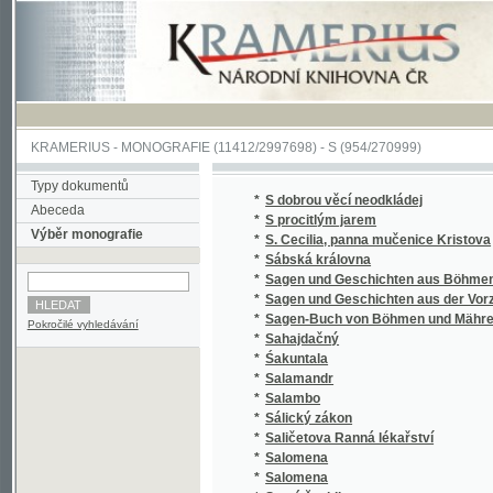
KRAMERIUS
-
MONOGRAFIE
(11412/2997698) -
S (954/270999)
Typy dokumentů
*
S dobrou věcí neodkládej
Abeceda
*
S procitlým jarem
Výběr monografie
*
S. Cecilia, panna mučenice Kristova
*
Sábská královna
*
Sagen und Geschichten aus Böhmen
*
Sagen und Geschichten aus der Vorzeit Bö
*
Sagen-Buch von Böhmen und Mähren.
Pokročilé vyhledávání
*
Sahajdačný
*
Śakuntala
*
Salamandr
*
Salambo
*
Sálický zákon
*
Saličetova Ranná lékařství
*
Salomena
*
Salomena
*
Samá ženidla
*
Sammlung auserlesener Abhandlungen über
*
Sammlung auserlesener Abhandlungen über