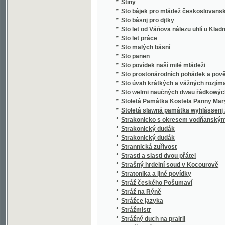
*
Stručný slovník paedagogický
*
Stručný světopis
*
Stručný všeobecný dějepis
*
Stručný všeobecný slovník věcný
*
Stručný zeměpis pro mládež
*
Stručný životopis Stanislava II. Pavlovské
*
Strýc Petr
*
Strýček Bohumil
*
Strýčkovy rozumy
*
Střední Čechy
*
Střelec Kauzedlnjk
*
Stud
*
Studená várka
*
Student hrdina
*
Studentský Seminář v Českých Budějovicíc
*
Studie a povídky
*
Studie dětství
*
Studie květeny v okolí Kladna
*
Studie na vysokých školách pražských, na u
*
Studie o práci
*
Studie v oboru českého útvaru křídového
*
Studie v oboru křídového útvaru v Čechách
*
Studie, krátké a kratší.
*
Studien
*
Studien für den neuern Gartenkünstler
*
Studien im Gebiete der böhmischen Kreidef
Studien über die Methoden und die Benützu
*
Niveauverhältnissen der Umgebungen von 