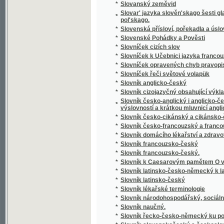
*
Slowa Rozlaučenj křesťanského otce k swé
*
Slowa žiwota
*
Slowanka
*
Slowanské národnj pjsně
*
Slowanské národnj pjsně
*
Slowanské starožitnosti.
*
Slowanský národopis
*
Slowár Slowenskí Česko-Laťinsko-Ňemecko
Slowesnost aneb Náuka o wýmluvnosti prosai
*
řeči
*
Slowesnost aneb zbjrka přjkladů s krátkým
*
Slowník pro čtenáře nowin, w němž se wyswě
*
Slownjk česko-německý Josefa Jungmanna
*
Slownjk hospodářsko-technický pro auřednjk
Slowo ku prwni slawnosti Konstituce, w Čec
*
Čerwinka ... na Ostředku, w dubnu 1848
*
Slowo o českých wěcnicech w Rakownjce a Li
Slowo útěchy, poslané Prachatičanům po ne
*
stosedm a třidcet domů w popel obrátil
*
Slunce i mračna
*
Sluncem a stínem
*
Služebnice své paní
*
Služebník svého pána
*
Služebný řád pro cís. a král. vojsko.
*
Slze
*
Slzičky
*
Slzy a úsměvy
*
Slzy osudu