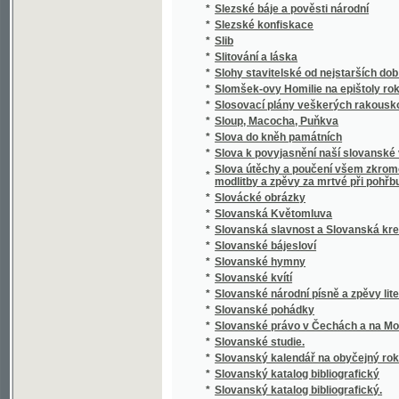
*
Slovník cizojazyčný obsahující výklad cizíc
Slovník česko-anglický i anglicko-český s 
*
výslovností a krátkou mluvnicí anglickou
*
Slovník česko-cikánský a cikánsko-český j
*
Slovník česko-francouzský a francouzsko-
*
Slovník domácího lékařství a zdravotnictví
*
Slovník francouzsko-český
*
Slovník francouzsko-český.
*
Slovník k Caesarovým pamětem O válce gal
*
Slovník latinsko-česko-německý k latinský
*
Slovník latinsko-český
*
Slovník lékařské terminologie
*
Slovník národohospodářský, sociální a politi
*
Slovník naučný.
*
Slovník řecko-česko-německý ku potřebě ž
*
Slovník slovenskočeský a československý
*
Slovník Titi Livi Ab urbe condita librorum pa
*
Slovník zdravotní
*
Slovo a skutek
*
Slovo o Homerovi a jeho básních
*
Slovo o polku Igorevě
*
Slovo o Spolkách Mjernosti a Školách Ňedel
*
Slovo o vyučování řečem a spisování školsk
*
Slovo o zádruze
*
Slovo o židech
*
Slovo rozumné
*
Slovosklad (syntaxis) latinského jazyka
*
Slowa k úmrtní slawnosti za oběti dne 13. 