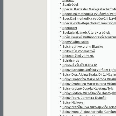
*
Správce školy obecné
*
Spravedlivy jsou cesty Páně
*
Sprawedliwé proroctwj Sibyly, králowny ze 
*
Spůsobové básnictví a jejich literatura
*
Srbské národní pohádky
*
Srbské národní pohádky
*
Srdce
*
Srdce a swět, aneb, Milenka a manželka
*
Srdce lidské
*
Srdce Pána Ježíše a Marie Panny
*
Srdcem i kosmem
*
Srdcem i skutkem
Srdečné Wjtánj Neyoswjceněgssjho Krále Č
*
Králowny České
*
Srnec, aneb, Newinnj winnjci
*
Srovnavací mluvnice jazyka českého a slo
*
Srownánj wssech čtyr swatých ewangelij, to
*
Srownánj zákonů cara Stefana Dušana srbs
*
Ssawectwo
*
Ssest krátkých otázek o sázenj a užitku ze
*
Städtewappen des österreichischen Kaiser
*
Stammrolle der Schlaraffenreiche des Erdba
*
Stáňa
*
Stanislai Wydra, Canonici Ad omnes sanctos 
*
Stanislav a Ludmila
*
Stanovisko Tomáše ze Štítného, mudrce
*
Stanovy české Akademie císaře Františka J
Stanovy zemského jubilejního úvěrního fondu