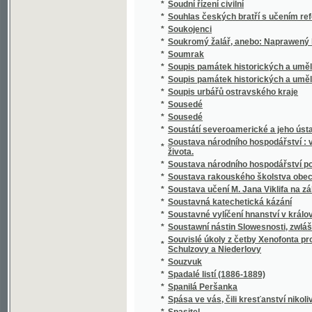
*
Spisy Kampelíkovy
*
Spisy Karla Hynka Máchy
*
Spisy Karla Hynka Máchy.
*
Spisy Karla staršího z Žerotína.
*
Spisy Karoliny Světlé.
*
Spisy Mil. Zdir. Poláka
*
Spisy právnické o právu českém v XVI-tém s
*
Spisy S.K. Macháčka.
*
Spisy Sofie Podlipské.
*
Spisy Václ. Klim. Klicpery
*
Spisy Václ. Klim. Klicpery
*
Spisy Václ. Klim. Klicpery.
*
Spogenj mé s Bohem
*
Společenské hry
*
Společenské hry
*
Společenské povinnosti jinochovy
*
Společenský krasořečník český.
*
Společenský převrat, aneb, Pohled do budo
*
Společenský zpěvník český
*
Společenský zpěvník český
*
Spolehlivý průvodčí na cestách po Adrsbac
*
Spolek ku blahu nuzných dítek v Praze
*
Spolek mladých
*
Spor o němčinu
*
Spořitelní spolky dle vzoru Raiffeisenova
*
Spořitelny po farských kollaturách orbě, ř
*
Sprach- und Lesebuch für die Zöglinge des 