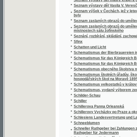
*
Schillerovy Vycházky po Praze a okolí.
*
Schlesiens Landesvertretung und Landeshaus
*
Schneeblumen
Schneller Rathgeber bei Zahlungen zunächst
*
Rathgeber für Jedermann
*
Schoedlerova Kniha přírody
*
Schul- und Erziehungsreden
*
Schulatlas
*
Schule der böhmischen Sprache für Deutsc
*
Schule der böhmischen Sprache für Deutsc
*
Schulkarten
*
Schusterův Biblický dějepis starého i nové
*
Schwarzwaldau
*
Sibiřské črty Vladimíra Korolenka
*
Sibiřské povídky
*
Sibiřští vypovězenci
Sídlo Laureacenského metropolity ve Veleh
*
Římanův až do vyvrácení Velehradu
*
Sieben Jahre in Süd-Afrika
*
Síla a hmota, aneb, Hlavní rysy přirozenéh
*
Síla parní a její působení
*
Silas Marner, tkadlec z Raveloe
*
Silber-Pappeln
*
Silber-Rosen
*
Silhouetty
*
Silhouetty mužů
*
Silhouetty z Prahy
*
Silné ženy