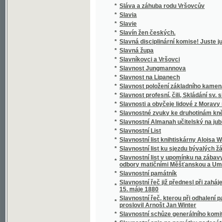
*
Slávy dcera
*
Sláwa bohyně a půwod gména Slawůw čili S
*
Slawenj sw. biřmowánj w katolické cjrkwi
*
Slawibor, aneb, Podwrženec
Slawná stoletá památka wyhlássenj Swatéh
*
země
Slawnost ku poctě pádesátiročnjho učitels
*
Cýrkwe ew.A.W. Senické welezaslaužilého ss
*
Slawnost Milostiwého Léta
*
Sláwy dcera
*
Slečna Perla
*
Slečna z Malpeiru
*
Slepá babička
*
Slepá paní
*
Slepcova schovanka
*
Slepcův pes
*
Slepý Bohumil
*
Slepý Mládenec
*
Slepý pacholjček
*
Slet Sokolstva v Mor. Ostravě 1922. Ostrav
*
Slezské báje a pověsti národní
*
Slezské konfiskace
*
Slib
*
Slitování a láska
*
Slohy stavitelské od nejstarších dob až na d
*
Slomšek-ovy Homilie na epištoly roku círke
*
Slosovací plány veškerých rakousko-uhersk