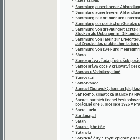
*
Sammlung belehrender und unterhaltender 
*
Sammlung der politischen Gesetze und Vero
Sammlung von dreyhundert achtzig neun Sät
*
Stücken als Uebungen im Diktandoschreibe
Sammlung von Tafeln zur Erleichterung des
*
auf Zwecke des praktischen Lebens
*
Sammlung von zwei- und mehrstimmigen Li
*
Sámo
*
Samospráva : řada přednášek pořádaných 
*
Samospráva obce v království Českém
*
Samota u Vodníkovy tůně
*
Samovrazi
*
Samozvanec
*
Samuel Zborovský, hetman [sic] kozákův Z
*
San Remo, klimatická stanice na Rivieře
Sanace státních financí československých : 
*
pořádané dne 6. prosince 1926 v Praze
*
Santa Lucia
*
Sardanapal
*
Satan
*
Satan a jeho říše
*
Satanela
*
Satyrické črty a zbylé epigramy Karla Havl
*
Sazavo Emmauzskoje svjatoe blagověstvov
*
Sázavské vlny
*
Sběratel brouků
*
Sbírka českých národních písní
*
Sbírka českých národních písní