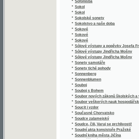
*
Spaßvögel
*
Special Karte der Markgrafschaft Maehren 
*
Specialná methodika vyučování ve třídě el
*
Speciální methodika vyučování jazyku mat
*
Special-Orts-Repertorium von Böhmen
*
Spekulant
*
Spekulanti, aneb, Úterek a pátek
*
Spěv Kwerků Kuttnohorských wzbuzugicý k 
*
Spevy Jána Botto
*
Spící rytíři ve vrchu Blaníku
*
Spiknutí v Podmazově
*
Spiknutí židů v Praze.
*
Spiritismus
*
Spisové císaře Karla IV.
*
Spisy Bohdana Jelínka veršem i prosou
*
Spisy Dra. Albína Bráfa. Díl 1, Nástin předná
*
Spisy Drahotína Marie barona Villaniho
*
Spisy Drahotína Marie barona Villaniho
*
Spisy drobné Josefa Kajetana Tyla
*
Spisy Fedora Michajloviče Dostojevského
*
Spisy Frant. Jaromíra Rubeše
*
Spisy Hálkovy
*
Spisy hraběte Lva Nikolajeviče Tolstého.
*
Spisy Ivana Aleksandroviče Gončarova.
*
Spisy Jana Erazima Vocela.
*
Spisy Jaroslava Langera
*
Spisy Josefa Jiřího Kolára.