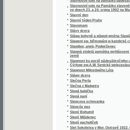
*
Sloup, Macocha, Puňkva
*
Slova do kněh památních
*
Slova k povyjasnění naší slovanské vzájemn
Slova útěchy a poučení všem zkromouceným k
*
modlitby a zpěvy za mrtvé při pohřbu, ke mši
*
Slovácké obrázky
*
Slovanská Květomluva
*
Slovanská slavnost a Slovanská krev
*
Slovanské bájesloví
*
Slovanské hymny
*
Slovanské kvítí
*
Slovanské národní písně a zpěvy litevské.
*
Slovanské pohádky
*
Slovanské právo v Čechách a na Moravě
*
Slovanské studie.
*
Slovanský kalendář na obyčejný rok
*
Slovanský katalog bibliografický
*
Slovanský katalog bibliografický.
*
Slovanský zeměvid
Slovar' jazyka slověn'skago šesti glavnych" 
*
pol'skago.
*
Slovenská přísloví, pořekadla a úsloví
*
Slovenské Pohádky a Pověsti
*
Slovníček cizích slov
*
Slovníček k Učebnici jazyka francouzského 
*
Slovníček opravených chyb pravopisných
*
Slovníček řeči světové volapük
*
Slovník anglicko-český