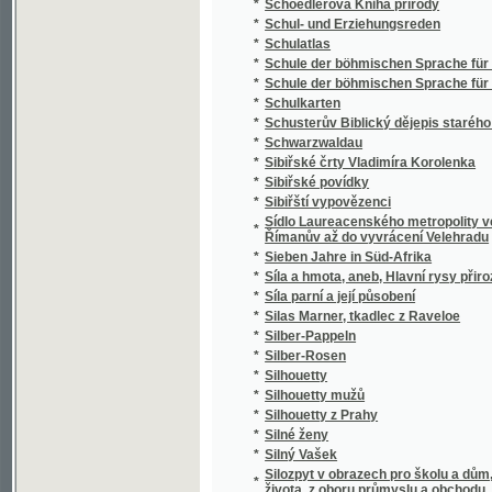
*
Silný Vašek
Silozpyt v obrazech pro školu a dům, třicet 
*
života, z oboru průmyslu a obchodu, vědy i 
*
Silvia Pellika O povinnostech člověka
*
Síly přírody a užívání jich
*
Sion
*
Sippurim
*
Sirena
*
Sirotám příbramským
*
Sirotci, anebo, Bůh spomáhá ponjženým, n
*
Sirotek
*
Sirotek
*
Sirotek, aneb, Nechte maličkých přijíti ke m
*
Sirotkové Neapolští
*
Sirotkové v pralese
*
Sitten, Gebräuche und Trachten der Bewohn
*
Sittensprüche und Lebensregeln zu Vorschrif
*
Six Polonaises originales avec Trios pour le
*
Sjezd a jiné novelly
*
Skaláci
*
Skalak
*
Skalní duch, aneb, Tajné zločiny hraběnky z
*
Skály
*
Skály Prachovské
*
Skarb zaczarowany
*
Skizze zu einem biologisch-harmonischen 
*
Skizzy a studie novelistické
Skladba (syntaxis) jazyka latinského s přip