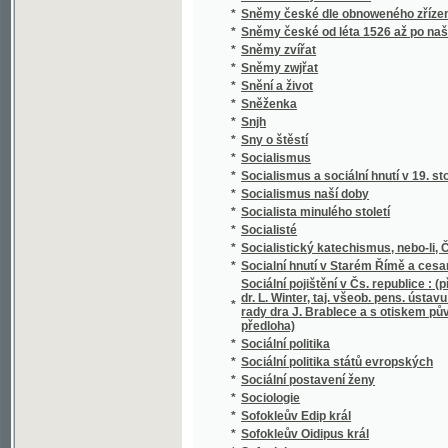
*
Soudní akta konsistoře Pražské
*
Soudní kniha města Jičína
*
Soudní řízení civilní
*
Souhlas českých bratří s učením reformova
*
Soukojenci
*
Soukromý žalář, anebo: Naprawený kárane
*
Soumrak
*
Soupis památek historických a uměleckých v
*
Soupis památek historických a uměleckých
*
Soupis urbářů ostravského kraje
*
Sousedé
*
Sousedé
*
Soustátí severoamerické a jeho ústava
Soustava národního hospodářství : věda o po
*
života.
*
Soustava národního hospodářství politickéh
*
Soustava rakouského školstva obecného
*
Soustava učení M. Jana Viklifa na základě 
*
Soustavná katechetická kázání
*
Soustavné vylíčení hnanství v království Č
*
Soustawní nástin Slowesnosti, zwláště ku 
Souvislé úkoly z četby Xenofonta pro V. a V
*
Schulzovy a Niederlovy
*
Souzvuk
*
Spadalé listí (1886-1889)
*
Spanilá Peršanka
*
Spása ve vás, čili kresťanství nikoliv jako m
*
Spasitel