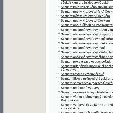
*
Seznam ssavectva a ptactva Českého mus
*
Seznam umělecké výstavy
*
Seznam veškerých nejdůležitějších časopis
Seznam všech poštovních, železničních, ryc
*
Rakouském
Seznam výstavy 10 velkých kartonů Jana Bedř
*
současníkův
*
Seznam výstavy děl malíře krajin a genru K
*
Seznam výstavy děl Vasila V. Veresčagina
Seznam výšek v Čechách, jež v letech 1877 
*
byly
*
Seznam zaslaných obrazů do umělecké výsta
Seznam zaslaných obrazů do umělecké výsta
*
místnostech sálu žofínského
*
Seznání, rozbírání, skládání, zachowání a či
*
Sfinx
*
Schatten und Licht
*
Schematismus der Bierbrauereien in Böhme
*
Schematismus für das Königreich Böheim
*
Schematismus für das Königreich Böhmen
*
Schematismus obecného školstva na Mora
Schematismus školních úřadův, škol obecný
*
hospodářských škol na Moravě 1895
*
Schematismus velkostatků v království Č
*
Schematismus, vydaný výborem zemským kr
*
Schilder-Schau
*
Schiller
*
Schillerova Panna Orleanská