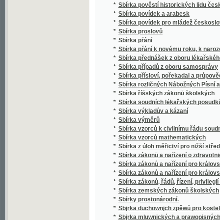
*
Sbírka případů z oboru samosprávy
*
Sbírka přísloví, pořekadal a průpovědí, krerý
*
Sbírka rozličných Nábožných Písní a Litanií
*
Sbírka říšských zákonů školských
*
Sbírka soudních lékařských posudků (superar
*
Sbírka výkladův a kázaní
*
Sbírka výměrů
*
Sbírka vzorců k civilnímu řádu soudnímu a
*
Sbírka vzorců mathematických
*
Sbírka z úloh měřictví pro nižší střední, m
*
Sbírka zákonů a nařízení o zdravotnictví, s
*
Sbírka zákonů a nařízení pro království Če
*
Sbírka zákonů a nařízení pro království Česk
*
Sbírka zákonů, řádů, řízení, privilegií a list
*
Sbírka zemských zákonů školských
*
Sbírky prostonárodní.
*
Sbjrka duchownjch zpěwů pro kostelnj i do
*
Sbjrka mluwnických a prawopisných prawid
*
Sbjrka Powěstj morawských a slezkých.
*
Sborníček pro malíře písma a lakyrníky
*
Sborník
*
Sborník dějepisných prací bývalých žáků V
*
Sborník historický vydaný na oslavu desítile
*
Sborník historický.
*
Sborník hospodářský
*
Sborník hospodářský
*
Sborník illustrovaných románů
*
Sborník okresu hlineckého