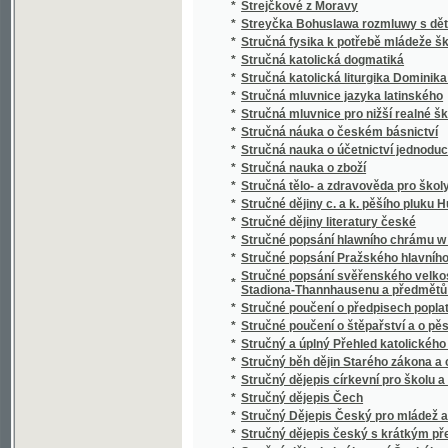
*
Studien über nordböhmische Arbeiterverhält
*
Studnice wody žiwé
*
Sudiči
*
Suchá ratolesť
*
Sultan Soliman před Szigétem
*
Summa cancellariae (Cancellaria Caroli IV.)
*
Summa catechismi, to jest, Malý katechism
*
Surrogát sv. Vasilija
*
Sursum corda
*
Sursum corda!
*
Sustine et abstine
*
Sv. Alfonsa Marie z Liguori Devítidenní pobož
*
Sv. Alfonsa Marie z Liguori O oběti Ježíše Kr
*
Sv. Alojsia Gonzagy Spisek o andělích a jiné
*
Sv. Jan Nepomucký, mučeník a hlavní patro
*
Sv. Josafat, arcibiskup polocký, mučeník a 
*
Sv. Kyril nepsal kyrilsky než hlaholsky
*
Sv. Prokop, jeho klášter a památka u lidu
*
Sv. růženec a nejsvětější svátosť
*
Sv. Vincenc z Pauly
*
Sv. Vojtěch
*
Sv. Vojtěch, druhý biskup pražský, jeho klášte
Svadba v národě Česko-slovanském, čili, Sva
*
nápěvů
*
Svadlé květy
*
Svadlé růže
*
Svatá Anna, vzor křesťanských matek
*
Svatá cesta křížová Pána našeho Ježíše Kri