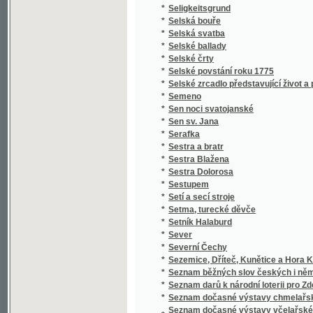
*
Setí a secí stroje
*
Setma, turecké děvče
*
Setník Halaburd
*
Sever
*
Severní Čechy
*
Sezemice, Dříteč, Kunětice a Hora Kunětick
*
Seznam běžných slov českých i německých a 
*
Seznam darů k národní loterii pro Zdeňku H
*
Seznam dočasné výstavy chmelařské ze skl
Seznam dočasné výstavy včelařské pořádan
*
včelařským pro království České
*
Seznam knih učitelského spolku Budeč v Lo
*
Seznam míst v kralovství [sic] Českém
*
Seznam míst v království Českém
*
Seznam míst v království Českém
*
Seznam obcí a úřadů na Podkarpatské Rusi
*
Seznam občasné výstavy bravu vepřového
*
Seznam občasné výstavy hospod. plodin a j
*
Seznam občasné výstavy koní pořádané od 1
*
Seznam občasné výstavy mlékařské
*
Seznam občasné výstavy ovcí
*
Seznam občasné výstavy skotu plemenného 
*
Seznam občasné výstavy žírného dobytka
*
Seznam pro výstavu ovoce, pořádanou skupi
Seznam příspěvků sboru ke zřízení českého 
*
věnovaných
*
Seznam rostlin květeny české
*
Seznam Slow a průpowědj českých we Slow