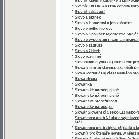
*
Směnka a chek v evropském zákonodárství
*
Směnkářství ze stanoviska praktického
*
Směs obrazů z přírody
*
Směska
*
Směska
*
Smíchov
*
Smíchov
*
Smíchov
*
Smíchov
*
Smíchov
*
Smíchov
*
Smíchovsko a Zbraslavsko
*
Smiřičtí
*
Smíšené básně
*
Smjšené básně Frant. Ladisl. Čelakowskýho
*
Smjšené básně Wěnceslawa Rába
*
Smlauwy aneb chwalitebné řeči swadebnj pr
*
Smlouva s ďáblem na kunětickém hradě, čili
*
Smlouva společenská
*
Smlouvy, aneb, Chvalitebné řeči svadební pr
*
Smlouvy, aneb, Chwalitebné řeči swadební p
*
Smrt Abelowa
*
Smrť Hippodamie
*
Smrť Ivana Iljiče
*
Smrť na pustině
*
Smrt nesem ze vsi .... pomlázka se čepejří
*
Smrt Smail-agy Čengiće