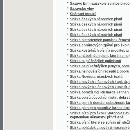
*
Sbírka českých národních písní
*
Sbírka českých národních písní
*
Sbírka historických památek řemesla kože
*
Sbírka chrámových zpěvů pro školní mládež
*
Sbírka kostelních písní a modliteb pro mlá
*
Sbírka nábožných písní, které se nejčastěji
*
Sbírka nejběžnějších galicismů
*
Sbírka nejdůležitějších jedlých, podezřelých
*
Sbírka nejnovějších receptů z oboru vinařství
*
Sbírka Nověstaročeských textů.
*
Sbírka nových a časových kupletů, dvojzpě
*
Sbírka nových a časových kupletů, dvojzpě
*
Sbírka obrazů ing. Richarda Jahna v Praze
*
Sbírka opisů původních listin, dekretů a priv
*
Sbírka písní k domácí pobožnosti, ku mši sv
*
Sbírka písní pro poutníky farnosti jaroměřic
Sbírka písní pro školu Staroboleslavskou, Lh
*
kapitolnímu děkanství přivtělené
*
Sbírka písní, které se zpívají při službách
*
Sbírka pohádek a pověstí moravských zvláš
*
Sbírka pověstí historických lidu českého v 
*
Sbírka povídek a arabesk
*
Sbírka povídek pro mládež českoslovansko
*
Sbírka proslovů
*
Sbírka přání
*
Sbírka přání k novému roku, k narozeninám,
*
Sbírka přednášek z oboru lékařského