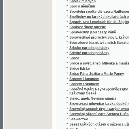
*
v literatuře nejdávnějších vlaských a souse
obyvateli této krajiny i Slavjané nad jiní četně
*
Staroměstský rychtář
Staromoravský Velehrad a okolí jeho v 9. stol
*
Methoda, arcibiskupa moravsko-panonskéh
*
Staropražské novely ze XVI. a XVII. věku
*
Staropražské obrázky
*
Staroskotské ballady
*
Starosta Václav Dobrovský, reformátor ob
*
Starouškové
*
Starověda biblická
*
Starožitnosti a Památky země České.
*
Starožitnosti dob kovů v Evropě.
*
Starší historie
*
Starý dub
*
Starý dům
*
Starý Kamenný most Pražský
*
Starý Knour
*
Starý manžel
*
Starý mládenec
*
Starý pán
*
Starý pán z Domašic
*
Starý sluha
*
Starý věk
*
Starý Werssowec pro rozumnau kratochwjli
*
Starý wozka Petra Třetjho
*
Starým pérem
*
Stařec a jinoch