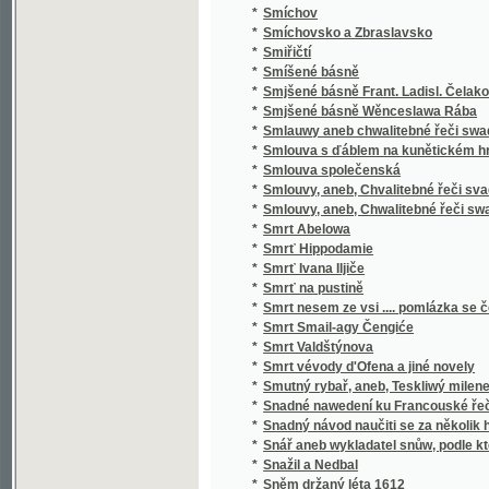
*
Sociální politika států evropských
*
Sociální postavení ženy
*
Sociologie
*
Sofokleův Edip král
*
Sofokleův Oidipus král
*
Sofonisba
*
Sokol
*
Sokol
*
Sokolské sonety
*
Sokolstvo a naše doba
*
Sokové
*
Sokové
*
Sokové
*
Sólové výstupy a popěvky Josefa Frankovs
*
Sólové výstupy Jindřicha Mošny
*
Sólové výstupy Jindřicha Mošny
*
Sonety samotáře
*
Sonety tiché pohody
*
Sonnenberg
*
Sonnenblumen
*
Souboj
*
Souboj s Bohem
*
Soubor nových zákonů školských a vládních
*
Soubor veškerých nauk hospodářských
*
Soucit i vzdor
*
Současné Chorvatsko
*
Soudce zalamejský
*
Soudce, čili, Varuj se prchlivosti!