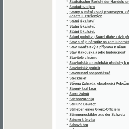
*
Stručný Dějepis Český pro mládež a pěstou
*
Stručný dějepis český s krátkým přehlede
*
Stručný dějepis království Českého
*
Stručný dějepis města a panství Telče
*
Stručný dějepis pro učitele a čekatele národ
*
Stručný dějepis zjevení božího pro nižší tříd
*
Stručný nástin dějin panství a hraběcího ro
*
Stručný nástin dějin spolku akademiků jiho
*
Stručný návod k chovu kapra
*
Stručný návod ku chovu sivenů a pstruhů 
*
Stručný německo-český slovník technický
*
Stručný obraz jazyka českého
*
Stručný obrys historie české literatury
*
Stručný průvodce obrazárnou Společnosti v
*
Stručný průvodce po Praze a výstavišti 189
*
Stručný přehled dějin a nynějšího stavu c. 
Stručný přehled dějin c.k. výsadního sboru
*
až na naše doby
*
Stručný přehled dějin hudby
*
Stručný přehled dějin literatury české doby
*
Stručný přehled dějin literatury české doby 
*
Stručný přehled vlastivědy Moravské
*
Stručný přírodopis člověka, vzrůst, ubyvání 
*
Stručný přírodopis všech tří říší
*
Stručný Seznam Země, čili, Měřický, přírod
*
Stručný silozpyt, čili, Fysika pro školy národ
*
Stručný slovník česko-italský, obsahující z