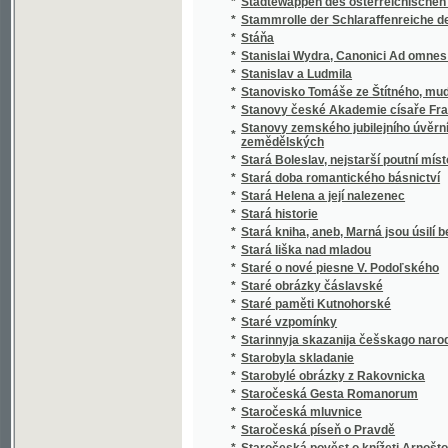
*
Stařeček z hor
*
Staří a mladí
*
Staří a mladí
*
Staří mládenci
*
Staří vojáci
*
Statek v Habří
*
Statika konstrukcí pozemního stavitelství
Statistická knížka královského hlavního mě
*
Karlína, Smíchova, Král. Vinohradů a Žižkov
Statistická knížka královského hlavního m
*
kommissí obcí Holešovic-Buben, Karlína, Sm
*
Statistická příruční knížka král. hlav. města
*
Statistická příruční knížka král. hlavního měs
*
Statistická příruční knížka král. hlavního m
*
Statistická příruční knížka královského hla
*
Statistická příruční knížka královského hla
Statistická zpráva o národohospodářských
*
letech 1886 až 1890
*
Statistické a topografické vypsání panství V
*
Statistické popsání okresu zbraslavského v
Statistické přehledy týkagjcí se náboženstw
*
až do nynegssjch dob slawného panowánj na
*
Statisticko-historický přehled jednot Sokol
*
Statisticko-topografický popis knížecího Šv
Statistický a topografický popis panství Ná
*
zřetelem k lesům panství tohoto
*
Statistický popis školních okresů Čech :
*
Statistický přehled jednot Sokolských