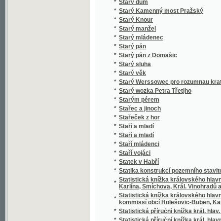
*
Stero žalmů
*
Stichotvorenija
*
Still und Bewegt
*
Stillleben eines Grenz-Officiers
*
Stimmungsbilder aus der Schweiz
*
Stínem k úsvitu
*
Stínová hra
*
Stíny
*
Sto bájek pro mládež českoslovanskou
*
Sto básnj pro djtky
*
Sto let od Váňova nálezu uhlí u Kladna
*
Sto let práce
*
Sto malých básní
*
Sto panen
*
Sto povídek naší milé mládeži
*
Sto prostonárodních pohádek a pověstí slo
*
Sto úvah krátkých a vážných rozjímajícím 
*
Sto welmi naučných dwau řádkowých bágek
*
Stoletá Památka Kostela Panny Marye w měs
*
Stoletá slawná památka wyhlássenj za Sw
*
Strakonicko s okresem vodňanským a hor
*
Strakonický dudák
*
Strakonický dudák
*
Strannická zuřivost
*
Strasti a slasti dvou přátel
*
Strašný hrdelní soud v Kocourově
*
Stratonika a jiné povídky