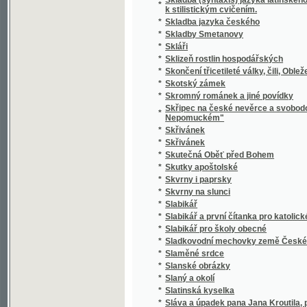
*
Slavie
*
Slavín žen českých.
*
Slavná disciplinární komise! Juste judicate f
*
Slavná župa
*
Slavníkovci a Vršovci
*
Slavnost Jungmannova
*
Slavnost na Lipanech
*
Slavnost položení základního kamena k nár
*
Slavnost profesní, čili, Skládání sv. slibů d
*
Slavnosti a obyčeje lidové z Moravy na Ná
*
Slavnostné zvuky ke druhotinám kněžským d
*
Slavnostní Almanah učitelský na jubilejní ro
*
Slavnostní List
*
Slavnostní list knihtiskárny Aloisa Wiesnera
*
Slavnostní list ku sjezdu bývalých žáků reál
Slavnostní list v upomínku na zábavy pořá
*
odbory matičními Měšťanskou a Umělecko
*
Slavnostní památník
Slavnostní řeč již přednesl při zahájení sje
*
15. máje 1880
Slavnostní řeč, kterou při odhalení pamětn
*
proslovil Arnošt Jan Winter
*
Slavnostní schůze generálního komitétu zems
*
Slavnostní spis na památku padesátiletého 
Slavnostní spis na Památku slaveného založe
*
ve dnech 23. a 24. srpna 1902 na Mariansk
*
Slavný den
*
Slavný týden Prahy
*
Slavomam