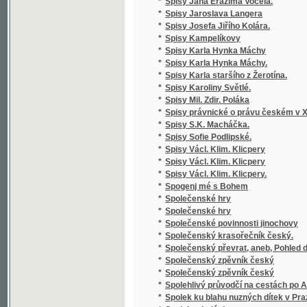
*
zemědělských
*
Stará Boleslav, nejstarší poutní místo v Če
*
Stará doba romantického básnictví
*
Stará Helena a její nalezenec
*
Stará historie
*
Stará kniha, aneb, Marná jsou úsilí bezbožn
*
Stará liška nad mladou
*
Staré o nové piesne V. Podoľského
*
Staré obrázky čáslavské
*
Staré paměti Kutnohorské
*
Staré vzpomínky
*
Starinnyja skazanija češskago naroda
*
Starobyla skladanie
*
Starobylé obrázky z Rakovnicka
*
Staročeská Gesta Romanorum
*
Staročeská mluvnice
*
Staročeská píseň o Pravdě
*
Staročeská pověst o knížeti Arnoštovi a Běl
*
Staročeská šlechta a její potomstvo po třicet
*
Staročeské divadelní hry.
*
Staročeské pověsti, zpěvy, slavnosti, hry, o
*
Staročeské powěsti, zpěwy, hry, obyčege, s
*
Staročeské rýmování o perníkářství z roku 
Staročeské výroční obyčeje, pověry, slavno
*
až po náš věk
*
Staročeský zlomek Evangelia svato-Janského
*
Starohradská kapela, čili, Bůh poctivých ne
Staroitalia slavjanská aneb objevy a důkazy 