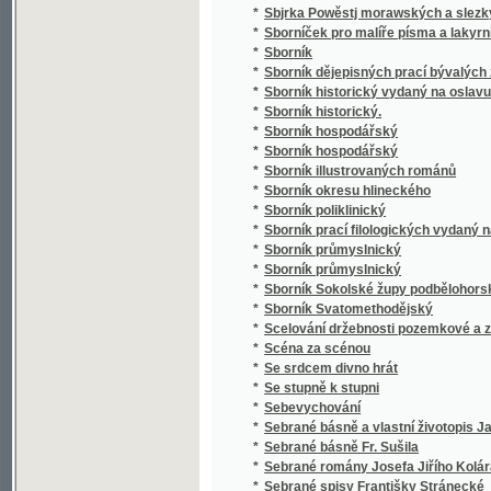
*
Sborník poliklinický
*
Sborník prací filologických vydaný na oslavu
*
Sborník průmyslnický
*
Sborník průmyslnický
*
Sborník Sokolské župy podbělohorské
*
Sborník Svatomethodějský
*
Scelování držebnosti pozemkové a zakládán
*
Scéna za scénou
*
Se srdcem divno hrát
*
Se stupně k stupni
*
Sebevychování
*
Sebrané básně a vlastní životopis Jana Hav
*
Sebrané básně Fr. Sušila
*
Sebrané romány Josefa Jiřího Kolára
*
Sebrané spisy Františky Stránecké
*
Sebrané světské a duchovní básně Josefa V
*
Sebrané zábavné spisy Rittersbergovy.
Sebránj některých jubilegnjch kázánj, držáný
*
rakauských zemjch
*
Sedlák kavalír a jiné novely
*
Sedlské Námluwy
*
Sedm havránků
*
Sedm let v jižní Africe
*
Sedm proti Thebám
*
Sedmero hlavních hříchů
*
Sedmero postních kázání
*
Sedmero postních řečí o oběti mše svaté