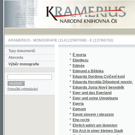
KRAMERIUS
-
MONOGRAFIE
(11412/2997698) -
E (137/66700)
Typy dokumentů
*
É morta
Abeceda
*
Ebedjezu
Výběr monografie
*
Edmée
*
Edmund a Bělinka
*
Eduarda Gordona Cvičení koní
*
Eduarda Herolda Dějepisné novely.
*
Eduarda Justa Nový besedník
Pokročilé vyhledávání
*
Eger und das Egerland
*
Eger und seine Umgebung
*
Egeria
*
Egmont
*
Egypt slovem i obrazem
*
Ehe-recht
*
Ehrlich währt am längsten
*
Ein Arzt in einer kleinen Stadt
*
Ein Denunciant von Anno Neune
*
Ein deutsches Schneiderlein
*
Ein Dolch