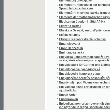
*
Eliezer a Neftali
*
Elisska a Oswald, aneb, Wystěhowánj se Ss
*
Eliška ze Lhoty
*
Elišky Krásnohorské Tři pohádky
*
Emancipovaná
*
Émile Hennequin
*
Emin-agova láska
Encyklika Jeho Svatosti papeže Lva XIII. v
*
světa, kteří sdruženi jsou s apoštolskou Stol
*
Encyklopädie für Gärtner und Liebhaber der
*
Encyklopaedie paedagogická
*
Encyklopedie humoru a vtipu.
*
Encyklopédie obrazův obsahující připodobněn
*
Englův mlýn pod Vídeňským vrchem, aneb, Spi
Enkyklopaedishe erinerungen an fortraege aus 
*
symbolik &c
*
Enoch Arden
*
Epheuranken
Epicedion, memoriae reverendissimi, ... spec
*
c.r. agrariae in regno Bohemiae societatis 
*
Epické básně
*
Epigram
*
Epigramy
*
Epigramy Josefa Košína
*
Epipsychidion
*
Episoden aus den Kämpfen der k.k. Nord-A
*
Epištola českému dělnictvu
*
Epištoly k našemu studentstvu