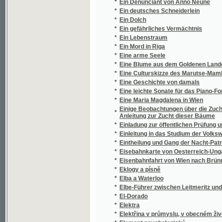
*
Ein gefährliches Vermächtnis
*
Ein Lebenstraum
*
Ein Mord in Riga
*
Eine arme Seele
*
Eine Blume aus dem Goldenen Lande, oder,
*
Eine Culturskizze des Marutse-Mambunda- R
*
Eine Geschichte von damals
*
Eine leichte Sonate für das Piano-Forte mit b
*
Eine Maria Magdalena in Wien
Einige Beobachtungen über die Zucht der Ob
*
Anleitung zur Zucht dieser Bäume
*
Einladung zur öffentlichen Prüfung und Sitt
*
Einleitung in das Studium der Volkswirthscha
*
Eintheilung und Gang der Nacht-Patronillen
*
Eisebahnkarte von Oesterreich-Ungarn
*
Eisenbahnfahrt von Wien nach Brünn
*
Eklogy a písně
*
Elba a Waterloo
*
Elbe-Führer zwischen Leitmeritz und Dresd
*
El-Dorado
*
Elektra
*
Elektřina v průmyslu, v obecném životě a v
*
Element psychologický
Elementar Unterricht in der böhmischen Spr
*
Sprachlehren entworfen
*
Elementární mluvnice jazyka francouzskéh
*
Elemente der mathematischen Krystallograph
*
Elephanten-Jagden in Süd-Afrika