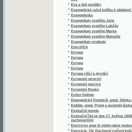
*
Evropa
*
Evropa cítící a myslící
*
Evropské otroctví
*
Evropské ptactvo
*
Evropské Rusko
*
Evžen Oněgin
*
Ewangelický Funebrál, aneb, Sbjrka pjsnj 
*
Ewlálie, aneb, Prwnj a poslednj láska
*
Exekuční novela
Exekuční řád ze dne 27. května 1896 č. 79 ř
*
zachovanými
*
Exercices pour le violon dans toutes les pos
*
Exercicie, čili, Duchovní cvičení kněžská
Exhorten für Jünglinge auf besondere Kirch
*
brauchbar
*
Exhorten für Kinder auf alle Sonn- und Fest
*
Ezop, mudrc v otroctví
*
Ezopowy básně pro mládež