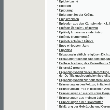
*
Epištoly Kutnohorské
*
Epištoly rolníka z Tábora
*
Epos o hloupém Janu
*
Epponina
*
Erbauung in sittlich religiösen Dichtungen
*
Erbauungsreden für Akademiker, und höher g
*
Erdbeschreibung des Kaiserthums Österrei
*
Erfurtský program
Ergänzungsband zu der Darstellung der orga
*
der Gefällsangelegenheiten bestellten Bezi
*
Ergänzungsband zur neuesten Länder- und 
*
Erinnerung an den Feldzug in Italien im Jahr
*
Erinnerung an Prag in bildlichen Ansichten 
*
Erinnerungen an merkwürdige Gegenstände 
*
Erinnerungen aus meinem Leben
*
Erinnerungen einer Großmutter
*
Erklärung der Gebräuche und Ceremonien un
*
Erklärung der sonntägigen Evangelien in Sc
Erläuterung des Gesetzes über die Ehen de
*
des kaiserlichen Patentes dazu
*
Erläuterungen zur geologischen Karte der
Erläuterungen zur geologischen Karte des 
*
östlichen Böhmen
*
Ernani
*
Ernest Octav
*
Erste Gerichtskanzlei-Prüfung als Studienbe
*
Erstes Lesebüchlein, oder, Erster Lese-, D
*
Erzählungen