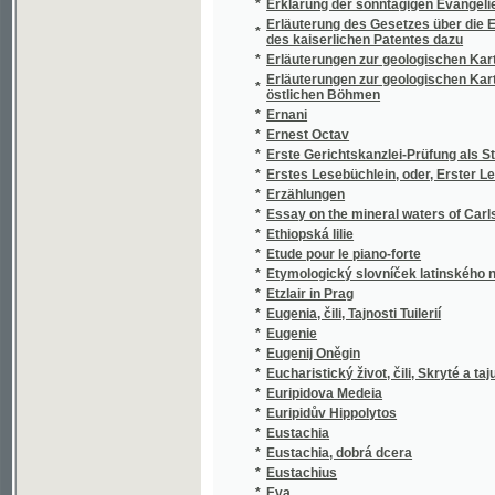
*
Essay on the mineral waters of Carlsbad
*
Ethiopská lilie
*
Etude pour le piano-forte
*
Etymologický slovníček latinského názvoslo
*
Etzlair in Prag
*
Eugenia, čili, Tajnosti Tuilerií
*
Eugenie
*
Eugenij Oněgin
*
Eucharistický život, čili, Skryté a tajuplné ži
*
Euripidova Medeia
*
Euripidův Hippolytos
*
Eustachia
*
Eustachia, dobrá dcera
*
Eustachius
*
Eva
*
Eva a jiné povídky
*
Evangelická ruční knížka k obhájení pravdy
*
Evangelistka
*
Evangelium svatého Jana
*
Evangelium svatého Lukáše
*
Evangelium svatého Marka
*
Evangelium svatého Matouše
*
Evangelium svobody
*
Evin hřích
*
Evropa
*
Evropa
*
Evropa