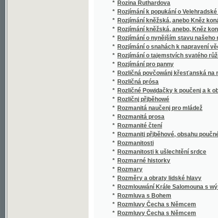
*
Rozmarné historky
*
Rozmary
*
Rozměry a obraty lidské hlavy
*
Rozmlouwání Krále Salomouna s wýmluwným
*
Rozmluva s Bohem
*
Rozmluvy Čecha s Němcem
*
Rozmluvy Čecha s Němcem
*
Rozmluvy francouzské pro měšťanské školy
*
Rozmluvy německo-české
*
Rozpočty staveb pozemních a odhady budo
*
Rozpravy filologické věnované Janu Gebaue
*
Rozpravy národohospodářské
*
Rozpravy o směnkách
*
Rozpravy z oboru věd slovanských
*
Rozprawy o gmenách, počátkách i starožit
*
Rozsa Sándor, král loupežníků a paličů
*
Rozsivky
Rozumný planetář, obrázkowý snář, wykládač k
*
naučenj, gakau moc která planeta má
*
Rozumový a mravnostní rozvoj dítěte
*
Rozvoj chirurgie české v letech 1848-1898
*
Rozvoj školství v královském hlavním městě
*
Rozvržení sbírek a berní r. 1615 dle uzavře
*
Rozwrhowé kázanj na neděle a swátky celéh
*
Rožnov, léčebné místo na moravském Valašs
*
Rub a líc
*
Ruční práce ze dřeva a kovu na c.k. řemesln