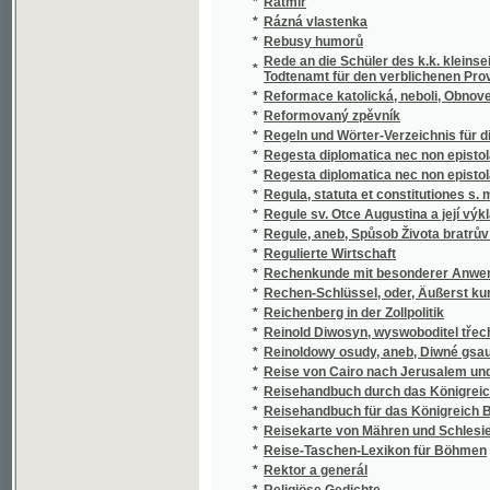
*
Reformovaný zpěvník
*
Regeln und Wörter-Verzeichnis für die deu
*
Regesta diplomatica nec non epistolaria Bo
*
Regesta diplomatica nec non epistolaria Bo
*
Regula, statuta et constitutiones s. militar
*
Regule sv. Otce Augustina a její výklad od b
*
Regule, aneb, Spůsob Života bratrův a seste
*
Regulierte Wirtschaft
*
Rechenkunde mit besonderer Anwendung auf
*
Rechen-Schlüssel, oder, Äußerst kurze all
*
Reichenberg in der Zollpolitik
*
Reinold Diwosyn, wyswoboditel třech proda
*
Reinoldowy osudy, aneb, Diwné gsau cesty p
*
Reise von Cairo nach Jerusalem und wieder 
*
Reisehandbuch durch das Königreich Böhmen
*
Reisehandbuch für das Königreich Böhmen
*
Reisekarte von Mähren und Schlesien mit de
*
Reise-Taschen-Lexikon für Böhmen
*
Rektor a generál
*
Religiöse Gedichte
*
Renegat
Repertorium Lexici slavici-bohemico-latino-ge
*
communi harum lingvarum usu confectum
Repertorium literatury geologické a minera
*
Slezského od roku 1528 až do 1896
*
Représentation des colonies de Boheme dans
*
Reynold djwosyn, wyswoboditel třech proda