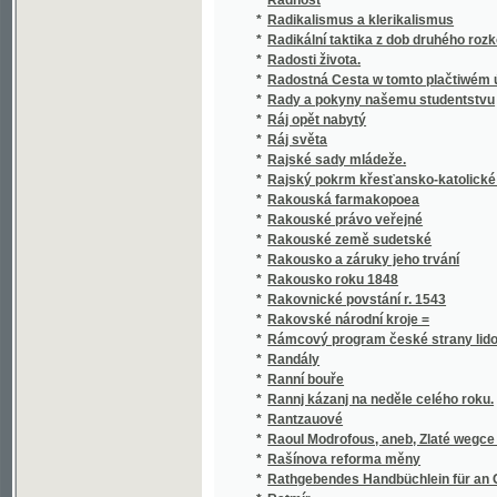
*
Radosti života.
*
Radostná Cesta w tomto plačtiwém údolí
*
Rady a pokyny našemu studentstvu
*
Ráj opět nabytý
*
Ráj světa
*
Rajské sady mládeže.
*
Rajský pokrm křesťansko-katolické duše
*
Rakouská farmakopoea
*
Rakouské právo veřejné
*
Rakouské země sudetské
*
Rakousko a záruky jeho trvání
*
Rakousko roku 1848
*
Rakovnické povstání r. 1543
*
Rakovské národní kroje =
*
Rámcový program české strany lidové (reali
*
Randály
*
Ranní bouře
*
Rannj kázanj na neděle celého roku.
*
Rantzauové
*
Raoul Modrofous, aneb, Zlaté wegce :
*
Rašínova reforma měny
*
Rathgebendes Handbüchlein für an Gicht u
*
Ratmír
*
Rázná vlastenka
*
Rebusy humorů
Rede an die Schüler des k.k. kleinseitner 
*
Todtenamt für den verblichenen Provinzialdi
*
Reformace katolická, neboli, Obnovení nábo