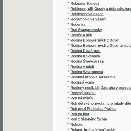
*
Rodina Kavanova
*
Rodina Šweycarská
*
Rodina v údolí
*
Rodina Whartonova
*
Rodinná kronika Aksakova.
*
Rodinná vojna
*
Rodinný nedíl, čili, Zádruha v právu slovan
*
Rodový skvost
*
Rok básníkův
*
Rok dětského života : pro mladý dětský svě
*
Rok mezi Přeloučí a Prahou
*
Rok na jihu
*
Rok z dětského života
*
Rokoko
*
Roland, hrdina křesťanský
Rolnická polní kázaní o tom, co jest nejpot
*
pozemků.
*
Rolnictví
*
Rolník v přírodě
*
Román cestujícího člověka
*
Román mladé paní
*
Román mladé vdovy
*
Román na moři
*
Román o věrném přátelství Amise a Amila
*
Romance a ballady
*
Romance o rejdech čertových
*
Romanetta.