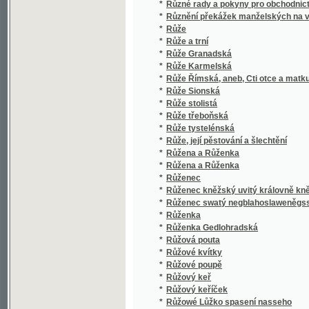
*
Rybáři
*
Rybářské děwče z Helgolandu
*
Rybářský chlapec
*
Rybecál, a neb, Hornj Duch na krkonošský
*
Rybrcol na Krkonoských horách, nebo, Zak
*
Rychlá kuchařka
*
Rychlý výpočtář
*
Rychlý Wypočítář
*
Rychnov nad Kněžnou
*
Rýmovaná Kronika česká tak řečeného Dali
*
Rýmowané propowědi nábožnosti, mrawnost
*
Rytíř Alexander, kterýž po wystalém mnohé
*
Rytíř Kobylka
*
Rytíř Regensberg
*
Rytiře Brenda duch, aneb, Kauzedlný meč
*
Rytířská rodina na útěku v Alpách
Ryze analytický důkaz poučky, že mezi dvěm
*
jeden realný kořen rovnice