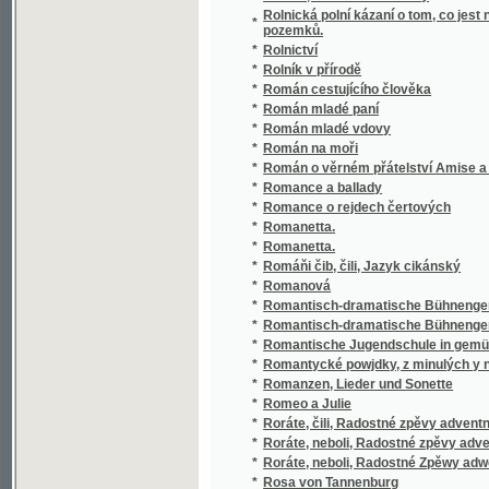
*
Romanetta.
*
Romáňi čib, čili, Jazyk cikánský
*
Romanová
*
Romantisch-dramatische Bühnengemälde
*
Romantisch-dramatische Bühnengemälde
*
Romantische Jugendschule in gemüthlichen 
*
Romantycké powjdky, z minulých y nyněgss
*
Romanzen, Lieder und Sonette
*
Romeo a Julie
*
Roráte, čili, Radostné zpěvy adventní
*
Roráte, neboli, Radostné zpěvy adventní pro
*
Roráte, neboli, Radostné Zpěwy adwentnj z ča
*
Rosa von Tannenburg
*
Rosenflur
*
Rosi Zurflüh
*
Rosmersholm
Rostlinnictví, čili Návod k snadnému určen
*
mocnářství domácích
*
Rostlinopis v obrazích
*
Rostlinstvo a jeho význam v národních písn
*
Rostlinstvo v národních písních, pověstech, 
*
Rostliny průmyslové
*
Rostliny v obrazích k názornému vyučování
*
Rouček a společník
*
Roza Šandor bandita uherský
*
Rozárka, aneb, Nenadálé dědictwj
*
Rozbor českoslovanské literatury a životo
*
Rozbor filosofických náhledů Tómy ze Štítn