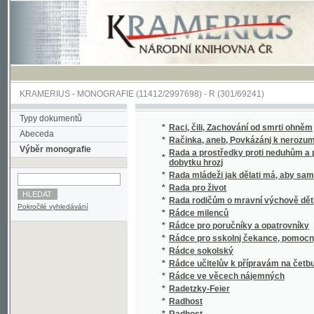
KRAMERIUS
-
MONOGRAFIE
(11412/2997698) -
R (301/69241)
Typy dokumentů
*
Raci, čili, Zachování od smrti ohněm
Abeceda
*
Račinka, aneb, Povkázánj k nerozumnému 
Výběr monografie
Rada a prostředky proti neduhům a pádu ge
*
dobytku hrozj
*
Rada mládeži jak dělati má, aby sama jsou
*
Rada pro život
*
Rada rodičům o mravní výchově dětí se zřet
Pokročilé vyhledávání
*
Rádce milenců
*
Rádce pro poručníky a opatrovníky
*
Rádce pro sskolnj čekance, pomocnjky a uči
*
Rádce sokolský
*
Rádce učitelův k přípravám na četbu čítank
*
Rádce ve věcech nájemných
*
Radetzky-Feier
*
Radhost
*
Radhost
*
Radikalismus a klerikalismus
*
Radikální taktika z dob druhého rozkolu v 