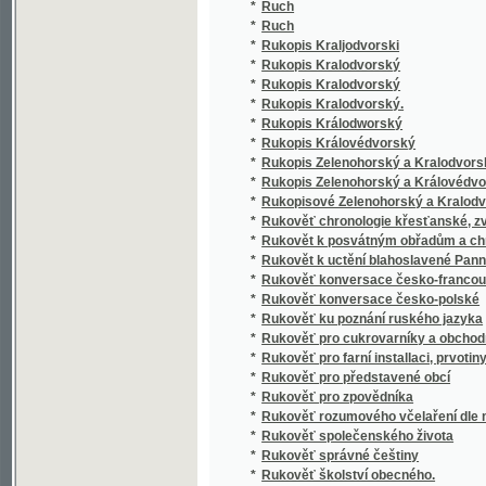
*
Rukověť správné češtiny
*
Rukověť školství obecného.
*
Rukověť tělocviku pro školy a spolky
*
Rukověť tělovědy člověka
*
Rukověť zemědělství
Rukowěť Pobožnostj, kterých horliwj otcowé 
*
doma s prospěchem užjwati mohau
*
Rundgesang, abgesungen von der gesammten
*
Rundreise in Böhmen
*
Ruská čítanka s pravidly o přízvuku
*
Ruská poezije
*
Rusko (Rossija), země, stát i národ
*
Ruskočeské kapitoly
*
Ruský slovník
*
Ruský slovník
*
Ruský tlumočník
*
Ruský vyzvědač, aneb, Obležení Sebastopo
*
Rusové doma
*
Russkaja christomatija
*
Russko-češskij slovar
*
Ruští bohatýři
*
Ruy Blas
*
Různé básně
*
Různé listy z cest Německem a Francií
*
Různé listy z oboru vychovatelství
*
Různé myšlénky o Bohu a duši
*
Různé panstvo