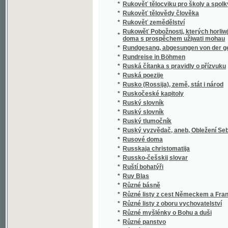
*
Různé rady a pokyny pro obchodnictvo
*
Různění překážek manželských na veřejné 
*
Růže
*
Růže a trní
*
Růže Granadská
*
Růže Karmelská
*
Růže Římská, aneb, Cti otce a matku
*
Růže Sionská
*
Růže stolistá
*
Růže třeboňská
*
Růže tystelénská
*
Růže, její pěstování a šlechtění
*
Růžena a Růženka
*
Růžena a Růženka
*
Růženec
*
Růženec kněžský uvitý královně kněží
*
Růženec swatý negblahoslaweněgssj Panny 
*
Růženka
*
Růženka Gedlohradská
*
Růžová pouta
*
Růžové kvítky
*
Růžové poupě
*
Růžový keř
*
Růžový keříček
*
Růžowé Lůžko spasení nasseho
Růžowý wěneček, uwitý z rozličných pobožn
*
Marie
*
Rybář islandský