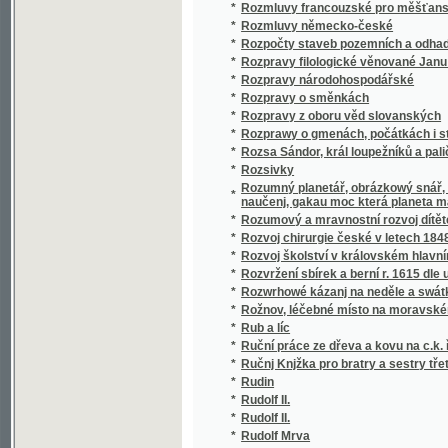
*
Ručnj Knjžka pro bratry a sestry třetjho Ř
*
Rudin
*
Rudolf II.
*
Rudolf II.
*
Rudolf Mrva
*
Ruch
*
Ruch
*
Rukopis Kraljodvorski
*
Rukopis Kralodvorský
*
Rukopis Kralodvorský
*
Rukopis Kralodvorský.
*
Rukopis Králodworský
*
Rukopis Královédvorský
*
Rukopis Zelenohorský a Kralodvorský
*
Rukopis Zelenohorský a Královédvorský
*
Rukopisové Zelenohorský a Kralodvorský
*
Rukověť chronologie křesťanské, zvláště č
*
Rukovět k posvátným obřadům a chrámov
*
Rukovět k uctění blahoslavené Panny Marie
*
Rukověť konversace česko-francouzské a 
*
Rukověť konversace česko-polské
*
Rukověť ku poznání ruského jazyka
*
Rukověť pro cukrovarníky a obchodníky cu
*
Rukověť pro farní installaci, prvotiny a dru
*
Rukověť pro představené obcí
*
Rukověť pro zpovědníka
*
Rukověť rozumového včelaření dle methody
*
Rukověť společenského života