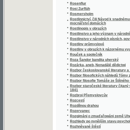
*
Rozbor filosofie Tomáše ze Štítného dle ruk
Rozbor staročeské literatury čjtaný we schů
*
1841
*
Rozbroj Přemyslovcův
*
Rozcestí
*
Rozdílnou drahou
*
Rozervanec
*
Rozgjmánj o zmaďařowánj země Uherské a
*
Rozhledy po nynějším stavu psychologie
*
Rozhněvané štěstí
*
Rozina Ruthardova
*
Rozjímání k popukání o Velehradské Dudíki
*
Rozjímání kněžská, anebo Kněz konáním mo
*
Rozjímání kněžská, anebo, Kněz konáním m
*
Rozjímání o nynějším stavu našeho rolnictví
*
Rozjímání o snahách k napravení věcí lidsk
*
Rozjímání o tajemstvích svatého růžence
*
Rozjímání pro panny
*
Rozličná povčowánj křesťanská na neděle p
*
Rozličná prósa
*
Rozličné Powjdačky k poučenj a k obwesele
*
Rozličnj přjběhowé
*
Rozmanitá naučenj pro mládež
*
Rozmanitá prosa
*
Rozmanité čtení
*
Rozmanitj přjběhové, obsahu poučného, opr
*
Rozmanitosti
*
Rozmanitosti k ušlechtění srdce