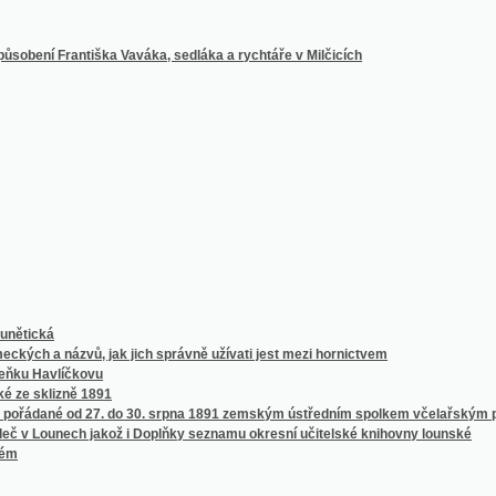
á
názvů, jak jich správně užívati jest mezi hornictvem
avlíčkovu
izně 1891
é od 27. do 30. srpna 1891 zemským ústředním spolkem včelařským pro království 
unech jakož i Doplňky seznamu okresní učitelské knihovny lounské
ečmenů ze sklizně 1891
1. do 13. července 1891
pořádané od 21. do 24. června 1891
nou Zahradnictví v pavilonu Květeny
národního divadla v Praze od 14. dubna 1851 do října 1861 věnovaných
njku latinsko-česko-německém
eum v Praze
ů světových s úplným přehledem českých časopisů insertních
chlověstních a paroplavebních stanic v mocnářství Uhersko-Rakouském
ř. Overbecka, jakož i jiných děl téhož mistra i různých jeho současníkův