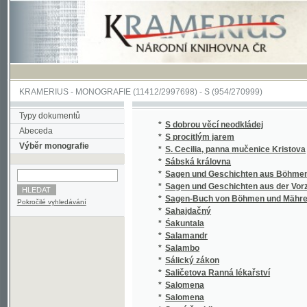
KRAMERIUS
-
MONOGRAFIE
(11412/2997698) -
S (954/270999)
Typy dokumentů
*
S dobrou věcí neodkládej
Abeceda
*
S procitlým jarem
Výběr monografie
*
S. Cecilia, panna mučenice Kristova
*
Sábská královna
*
Sagen und Geschichten aus Böhmen
*
Sagen und Geschichten aus der Vorzeit Bö
*
Sagen-Buch von Böhmen und Mähren.
Pokročilé vyhledávání
*
Sahajdačný
*
Śakuntala
*
Salamandr
*
Salambo
*
Sálický zákon
*
Saličetova Ranná lékařství
*
Salomena
*
Salomena
*
Samá ženidla
*
Sammlung auserlesener Abhandlungen über
*
Sammlung auserlesener Abhandlungen über