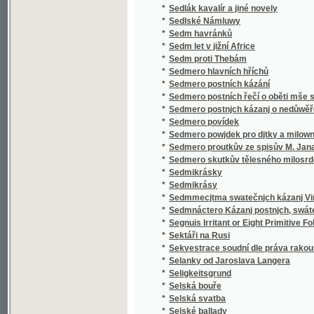
*
Sedmero skutkův tělesného milosrdenství
*
Sedmikrásky
*
Sedmikrásy
*
Sedmmecjtma swatečnjch kázanj Vincencia
*
Sedmnáctero Kázanj postnjch, swátečnjch y 
*
Segnuis Irritant or Eight Primitive Folk-lore 
*
Sektáři na Rusi
*
Sekvestrace soudní dle práva rakouského
*
Selanky od Jaroslava Langera
*
Seligkeitsgrund
*
Selská bouře
*
Selská svatba
*
Selské ballady
*
Selské črty
*
Selské povstání roku 1775
*
Selské zrcadlo představující život a působen
*
Semeno
*
Sen noci svatojanské
*
Sen sv. Jana
*
Serafka
*
Sestra a bratr
*
Sestra Blažena
*
Sestra Dolorosa
*
Sestupem
*
Setí a secí stroje
*
Setma, turecké děvče
*
Setník Halaburd
*
Sever