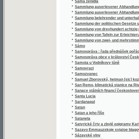
*
Sammlung belehrender und unterhaltender 
*
Sammlung der politischen Gesetze und Vero
*
Sammlung von dreyhundert achtzig neun Sät
*
Sammlung von Tafeln zur Erleichterung des
*
Sammlung von zwei- und mehrstimmigen Li
*
Sámo
*
Samospráva : řada přednášek pořádaných 
*
Samospráva obce v království Českém
*
Samota u Vodníkovy tůně
*
Samovrazi
*
Samozvanec
*
Samuel Zborovský, hetman [sic] kozákův Z
*
San Remo, klimatická stanice na Rivieře
*
Sanace státních financí československých :
*
Santa Lucia
*
Sardanapal
*
Satan
*
Satan a jeho říše
*
Satanela
*
Satyrické črty a zbylé epigramy Karla Havl
*
Sazavo Emmauzskoje svjatoe blagověstvov
*
Sázavské vlny
*
Sběratel brouků
*
Sbírka českých národních písní
*
Sbírka českých národních písní
*
Sbírka českých národních písní
*
Sbírka českých národních písní