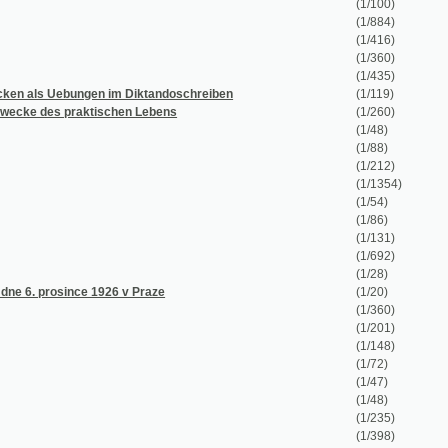
(1/360)
(1/435)
gen im Diktandoschreiben
(1/119)
ktischen Lebens
(1/260)
(1/48)
(1/88)
(1/212)
(1/1354)
(1/54)
(1/86)
(1/131)
(1/692)
(1/28)
 1926 v Praze
(1/20)
(1/360)
(1/201)
(1/148)
(1/72)
(1/47)
(1/48)
(1/235)
(1/398)
(1/60)
(1/23)
(1/26)
(1/38)
(1/36)