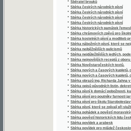
*
Sbírka historických památek řemesla kože
*
Sbírka chrámových zpěvů pro školní mládež
*
Sbírka kostelních písní a modliteb pro mlá
*
Sbírka nábožných písní, které se nejčastěji
*
Sbírka nejběžnějších galicismů
*
Sbírka nejdůležitějších jedlých, podezřelých
*
Sbírka nejnovějších receptů z oboru vinařství
*
Sbírka Nověstaročeských textů.
*
Sbírka nových a časových kupletů, dvojzpě
*
Sbírka nových a časových kupletů, dvojzpě
*
Sbírka obrazů ing. Richarda Jahna v Praze
*
Sbírka opisů původních listin, dekretů a priv
*
Sbírka písní k domácí pobožnosti, ku mši sv
*
Sbírka písní pro poutníky farnosti jaroměřic
*
Sbírka písní pro školu Staroboleslavskou, Lh
*
Sbírka písní, které se zpívají při službách
*
Sbírka pohádek a pověstí moravských zvláš
*
Sbírka pověstí historických lidu českého v 
*
Sbírka povídek a arabesk
*
Sbírka povídek pro mládež českoslovansko
*
Sbírka proslovů
*
Sbírka přání
*
Sbírka přání k novému roku, k narozeninám,
*
Sbírka přednášek z oboru lékařského
*
Sbírka případů z oboru samosprávy
*
Sbírka přísloví, pořekadal a průpovědí, krerý
*
Sbírka rozličných Nábožných Písní a Litanií
*
Sbírka říšských zákonů školských