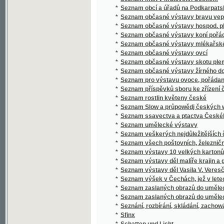
*
Seznam výstavy děl malíře krajin a genru K
*
Seznam výstavy děl Vasila V. Veresčagina
*
Seznam výšek v Čechách, jež v letech 1877 
*
Seznam zaslaných obrazů do umělecké výsta
*
Seznam zaslaných obrazů do umělecké výsta
*
Seznání, rozbírání, skládání, zachowání a či
*
Sfinx
*
Schatten und Licht
*
Schematismus der Bierbrauereien in Böhme
*
Schematismus für das Königreich Böheim
*
Schematismus für das Königreich Böhmen
*
Schematismus obecného školstva na Mora
*
Schematismus školních úřadův, škol obecný
*
Schematismus velkostatků v království Č
*
Schematismus, vydaný výborem zemským kr
*
Schilder-Schau
*
Schiller
*
Schillerova Panna Orleanská
*
Schillerovy Vycházky po Praze a okolí.
*
Schlesiens Landesvertretung und Landeshaus
*
Schneeblumen
*
Schneller Rathgeber bei Zahlungen zunächs
*
Schoedlerova Kniha přírody
*
Schul- und Erziehungsreden
*
Schulatlas
*
Schule der böhmischen Sprache für Deutsc
*
Schule der böhmischen Sprache für Deutsc