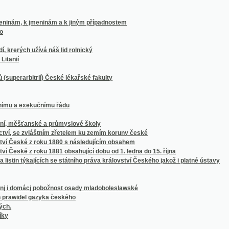
bitrií) České lékařské fakulty
 exekučnímu řádu
ěšťanské a průmyslové školy
e zvláštním zřetelem ku zemím koruny české
ské z roku 1880 s následujícím obsahem
é z roku 1881 obsahující dobu od 1. ledna do 15. října
in týkajících se státního práva království Českého jakož i platné ústavy
mácj pobožnost osady mladoboleslawské
el gazyka českého
áclava Vlad. Tomka
tého trvání Klubu historického v Praze
 dvacetipětiletého jubilea prof. Jana Kvíčaly