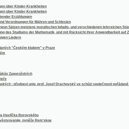
Erzählungen
rdnungen für Mähren und Schlesien
zen meistens moralischen Inhalts, und verschiedenen lehrreichen Stücken als Uebun
 Studiums der Mathematik, und mit Rücksicht ihrer Anwendbarkeit auf Zwecke des pra
edern
"Českým klubem" v Praze
aporožských
 přednesl univ. prof. Josef Drachovský ve schůzi společnosti pořádané dne 6. prosince
íčka Borovského
anije, nyněže Rem'skoe