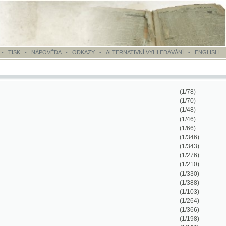
OVĚDA
-
ODKAZY
-
ALTERNATIVNÍ VYHLEDÁVÁNÍ
-
ENGLISH
(1/78)
(1/70)
(1/48)
(1/46)
(1/66)
(1/346)
(1/343)
(1/276)
(1/210)
(1/330)
(1/388)
(1/103)
(1/264)
(1/366)
(1/198)
(1/100)
(1/884)
(1/416)