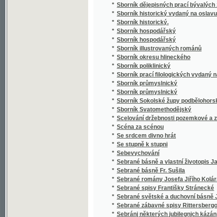
*
Sborník průmyslnický
*
Sborník Sokolské župy podbělohorské
*
Sborník Svatomethodějský
*
Scelování držebnosti pozemkové a zakládán
*
Scéna za scénou
*
Se srdcem divno hrát
*
Se stupně k stupni
*
Sebevychování
*
Sebrané básně a vlastní životopis Jana Hav
*
Sebrané básně Fr. Sušila
*
Sebrané romány Josefa Jiřího Kolára
*
Sebrané spisy Františky Stránecké
*
Sebrané světské a duchovní básně Josefa V
*
Sebrané zábavné spisy Rittersbergovy.
*
Sebránj některých jubilegnjch kázánj, držán
*
Sedlák kavalír a jiné novely
*
Sedlské Námluwy
*
Sedm havránků
*
Sedm let v jižní Africe
*
Sedm proti Thebám
*
Sedmero hlavních hříchů
*
Sedmero postních kázání
*
Sedmero postních řečí o oběti mše svaté
*
Sedmero postnjch kázanj o nedůwěře w lidi
*
Sedmero povídek
*
Sedmero powjdek pro djtky a milownjky gic
*
Sedmero proutkův ze spisův M. Jana Husi