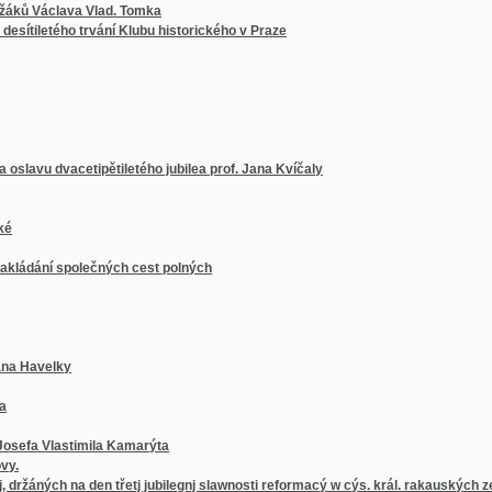
í společných cest polných
elky
lastimila Kamarýta
ých na den třetj jubilegnj slawnosti reformacý w cýs. král. rakauských zemjch
, důwěře w Boha
h