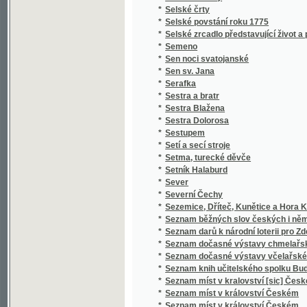
*
Severní Čechy
*
Sezemice, Dříteč, Kunětice a Hora Kunětick
*
Seznam běžných slov českých i německých a 
*
Seznam darů k národní loterii pro Zdeňku H
*
Seznam dočasné výstavy chmelařské ze skl
*
Seznam dočasné výstavy včelařské pořádan
*
Seznam knih učitelského spolku Budeč v Lo
*
Seznam míst v kralovství [sic] Českém
*
Seznam míst v království Českém
*
Seznam míst v království Českém
*
Seznam obcí a úřadů na Podkarpatské Rusi
*
Seznam občasné výstavy bravu vepřového
*
Seznam občasné výstavy hospod. plodin a j
*
Seznam občasné výstavy koní pořádané od 1
*
Seznam občasné výstavy mlékařské
*
Seznam občasné výstavy ovcí
*
Seznam občasné výstavy skotu plemenného 
*
Seznam občasné výstavy žírného dobytka
*
Seznam pro výstavu ovoce, pořádanou skupi
*
Seznam příspěvků sboru ke zřízení českého 
*
Seznam rostlin květeny české
*
Seznam Slow a průpowědj českých we Slow
*
Seznam ssavectva a ptactva Českého mus
*
Seznam umělecké výstavy
*
Seznam veškerých nejdůležitějších časopis
*
Seznam všech poštovních, železničních, ry
*
Seznam výstavy 10 velkých kartonů Jana Bed