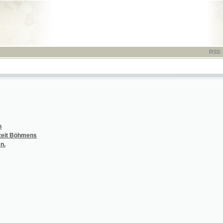
RSS
-
TISK
-
NÁP
hmens
 Kinder-Krankheiten
 Kinder-Krankheiten