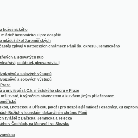
šnického
 hostomickou i pro dospělé
dež škol Jaroměřských
 zpívají v katolických chrámech Páně šk. okresu Jilemnického
 a jedovatých hub
, octářství, pivovarství a j
vů a solových výstupů
vů a solových výstupů
ilegií sl. C.k. městského sboru v Praze
até, k výročním slavnostem a ku všem jiným příležitostem
ké
oteckou a Dřískou, jakož i pro dospělejší mládež i osadníky, ku kapitolnímu děkanství p
 Božích v lounském dekanálním chrámu Páně
tě z Dačicka, Jemnicka a Telecka
Čechách, na Moravě i ve Slezsku
u
 k jmeninám a k jiným případnostem
ch užívá náš lid rolnický