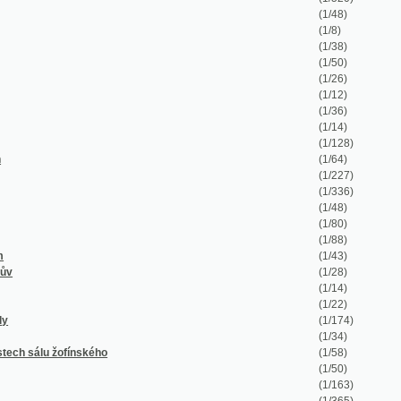
(1/14)
(1/22)
(1/174)
(1/34)
nského
(1/58)
(1/50)
(1/163)
(1/365)
(1/37)
(1/1623)
(1/573)
(1/136)
vě 1895
(1/326)
(1/1278)
(1/259)
(1/712)
(1/972)
(1/196)
(1/70)
(1/592)
(1/252)
ann
(1/50)
(1/1056)
(1/326)
(1/60)
(1/180)
(1/124)