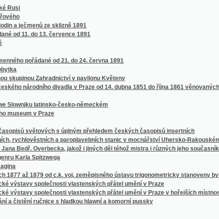
arla Spitzwega
až 1879 od c.k. voj. zeměpisného ústavu trigonometricky stanoveny byly
vy společnosti vlastenských přátel umění v Praze
vy společnosti vlastenských přátel umění v Praze v hořejších místnostech sálu žofí
stění ručnice s hladkou hlawní a komorní pussky
n, Mähren und Schlesien
vě
ch, středních a ústavů učitelských, pak průmyslových a hospodářských škol na Mora
eském
álovství Českého v červenci 1898
halt (von ihren Anfängen bis zur neuesten Zeit)
t für Fremde in den böhmischen Bädern, oder, Unentbehrlischer Rathgeber für Jederm
he.
he.