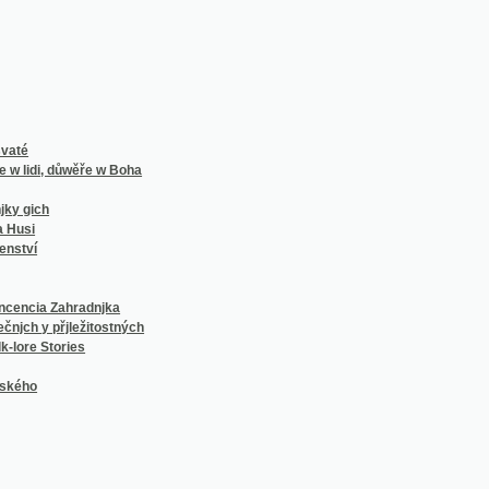
 Zahradnjka
přjležitostných
Stories
í Františka Vaváka, sedláka a rychtáře v Milčicích