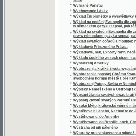
*
Wyobrazenj a krátké žiwota wypsánj oslawen
Wyobrazenj a popsánj Chrámu Swatobarbor
*
swobodném hornjm městě Hoře Kuttné, před č
*
Wyobrazenj Potopy Swěta w Neměckém gaz
*
Wýpisky Remešského a Ostromjrského Ew
*
Wypsánj žiwota swatých dwau bratřj, Biskup
*
Wypsánj Žiwotů swatých Patronů Českých, 
*
Wysoké Mýto, králowské wěnné město w Č
*
Wystěhovalci, anebo, Nechoďte do Ameriky, 
*
Wystěhowanci do Ameriky
*
Wystěhowanci do Brasilie, aneb, Chatrč u G
*
Wýstraha od pitj páleného
*
Wýstrahy pro neskussenau mládež, aneb: S
*
Wyswětlena přjslowj česká aneb wyobrazenj
*
Wýtah Cwikánj a Prawidel w uměnj zbranjm
Wýtah z německé mluwnice, aneb, Nápomocná
*
brzce a prawidelně se naučiti
*
Wýtah z prawidel k cwičenj cýs. král. pěchot
*
Wýtah z Řádu celnjho a státnjho monopolu 
*
Wýtah z Ustanowenj prwnj rakauské společn
Wýtah ze sstatutů (čili prawidel) prwnj rak
*
wyswětlenjm a bližssjm určenjm kolikerých
Wyučowánj w náboženstwj pro dospělegssj m
*
známosti náboženstwj ... rozssiřiti a upewniti
*
Wyzrazené tagemstwj
*
Wyzwědač
*
Wzájemnost we příkladech mezi Čechy, Mora
*
Wzdělánj člowěka, gaký býti má, aby mu dle 
*
Wzděláwající powídky