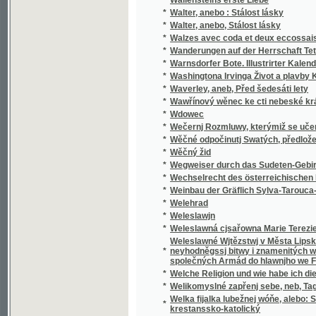
*
Walzes avec coda et deux eccossaises pour 
*
Wanderungen auf der Herrschaft Tetschen
*
Warnsdorfer Bote. Illustrirter Kalender für d
*
Washingtona Irvinga Život a plavby Krištof
*
Waverley, aneb, Před šedesáti lety
*
Wawřínový wěnec ke cti nebeské králowny
*
Wdowec
*
Wečernj Rozmluwy, kterýmiž se učenj cjrkw
*
Wěčné odpočinutj Swatých, předložené od R
*
Wěčný žid
*
Wegweiser durch das Sudeten-Gebirge
*
Wechselrecht des österreichischen Kaisers
*
Weinbau der Gräflich Sylva-Tarouca-Nostit
*
Welehrad
*
Weleslawjn
*
Weleslawná cjsařowna Marie Terezie a powěs
Weleslawné Wjtězstwj v Města Lipska w Sas
*
neyhodněgssj bitwy i znamenitých woganský
společných Armád do hlawnjho we Francauz
*
Welche Religion und wie habe ich dieselbe m
*
Welikomyslné zapřenj sebe, neb, Tagná lásk
Welka fijalka lubežnej wóňe, alebo: Sbierka
*
krestanssko-katolický
*
Welký Snář aneb: Wykladatel Snůw, podle kte
*
Welmi pěkná historie o hraběti Gindřichowi
Welmi utěssená historie o krásné Mageloně,
*
Petrowi, znamenitého hraběte z Prowincí sy
Welmi vžitečná k vtěsse Nemocných a Vmjr
*