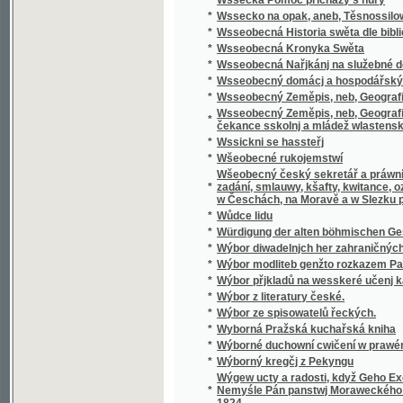
Wšeobecný český sekretář a práwní přítel, k
*
zadání, smlauwy, kšafty, kwitance, oznámení
w Česchách, na Moravě a w Slezku platných 
*
Wůdce lidu
*
Würdigung der alten böhmischen Geschicht
*
Wýbor diwadelnjch her zahraničných.
*
Wýbor modliteb genžto rozkazem Papežské s
*
Wýbor přjkladů na wesskeré učenj katolick
*
Wýbor z literatury české.
*
Wýbor ze spisowatelů řeckých.
*
Wyborná Pražská kuchařská kniha
*
Wýborné duchowní cwičení w prawém křes
*
Wýborný kregčj z Pekyngu
Wýgew ucty a radosti, když Geho Excellenc
*
Nemyśle Pán panstwj Moraweckého a hradu M
1824
*
Wyhrané Panstwj
*
Wychowanec Lásky
*
Wýklad čili přjmětky a wyswětliwky ku Sláw
Wýklad na nedělnj Ewangelia dle způsobu w
*
w německém gazyku sepsal, pak též w česst
Wýklad na swátečnj Ewangelia dle způsobu
*
prw w německém gazyku sepsal, pak též w č
*
Wýklad swatých obřadů a modliteb na křížo
*
Wýkladowé Přirozeného Práwa.
*
Wýkladowé, neb, Exhorty rannj nedělnj a ně
*
Wýkladu českého wssech pjsem swatých
*
Wynalezenj Ameriky