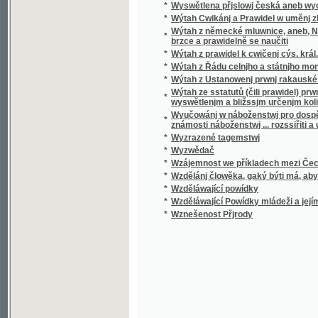
*
Wzděláwající Powídky mládeži a jejím přáte
*
Wznešenost Přjrody