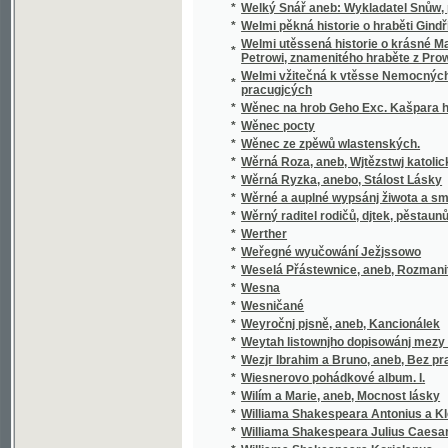
pracugjcých
*
Wěnec na hrob Geho Exc. Kašpara hraběte 
*
Wěnec pocty
*
Wěnec ze zpěwů wlastenských.
*
Wěrná Roza, aneb, Wjtězstwj katolického n
*
Wěrná Ryzka, anebo, Stálost Lásky
*
Wěrné a auplné wypsánj žiwota a smrti sw
*
Wěrný raditel rodičů, djtek, pěstaunů, a včite
*
Werther
*
Weřegné wyučowání Ježjssowo
*
Weselá Přástewnice, aneb, Rozmanité wypra
*
Wesna
*
Wesničané
*
Weyročnj pjsně, aneb, Kancionálek
*
Weytah listownjho dopisowánj mezy Řjms
*
Wezjr Ibrahim a Bruno, aneb, Bez prawé wjry
*
Wiesnerovo pohádkové album. I.
*
Wilím a Marie, aneb, Mocnost lásky
*
Williama Shakespeara Antonius a Kleopatra
*
Williama Shakespeara Julius Caesar
*
Williama Shakespeara Koriolanus
*
Williama Shakespeara Othello mouřenín be
*
Wina a newina
*
Wina a smír
*
Winterfreuden für Kinder von jeden Alter, we
*
Wíra, wlast a láska
*
Wirtschaftliche Gärtneren in freundschaftli
*
Wjtězstwj a odměna, nebo, Přjběhowé swat