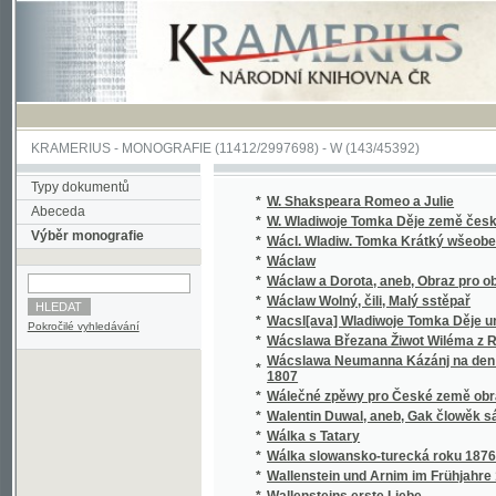
KRAMERIUS
-
MONOGRAFIE
(11412/2997698) -
W (143/45392)
Typy dokumentů
*
W. Shakspeara Romeo a Julie
Abeceda
*
W. Wladiwoje Tomka Děje země české
Výběr monografie
*
Wácl. Wladiw. Tomka Krátký wšeobecný děj
*
Wáclaw
*
Wáclaw a Dorota, aneb, Obraz pro obecný l
*
Wáclaw Wolný, čili, Malý sstěpař
*
Wacsl[ava] Wladiwoje Tomka Děje universit
Pokročilé vyhledávání
*
Wácslawa Březana Žiwot Wiléma z Rosenbe
Wácslawa Neumanna Kázánj na den Sw. Baro
*
1807
*
Wálečné zpěwy pro České země obrance
*
Walentin Duwal, aneb, Gak člowěk sám od se
*
Wálka s Tatary
*
Wálka slowansko-turecká roku 1876
*
Wallenstein und Arnim im Frühjahre 1632
*
Wallensteins erste Liebe
*
Walter, anebo : Stálost lásky
*
Walter, anebo, Stálost lásky