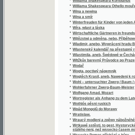
*
Wladimjr, anebo, Wywrácenj hradu Bukows
*
Wlastenský kalendář na přestupný rok
*
Wlastimila, aneb, Šwédowé w Čechách
*
Wltžkův barevný Průvodce po Praze
*
Wodař
*
Wogta, poctiwý nágemnjk
*
Wogtěch Krasil, aneb, Nawedenj k rozumné
*
Wohl – untersuchter Zwerg / Baum / oder Grü
*
Wohlerfahrner Zwerg-Baum-Meister
*
Wolfgang Amad. Mozart
*
Wortregister als Anhang zu dem Lateinisc
*
Wothlós pěsni ruskich
*
Wpád Mongolů do Morawy
*
Wratislaw.
*
Wraucý modlenj a zpěwy nábožnéhého lidu 
Wrtkawé sstěstj, to gest, Hystorycké rozgjm
*
stálého nenj, než wssecko časem migj
*
Wssecka Pomoc přícházý s hůry
*
Wssecko na opak, aneb, Těsnossilowa Aničk
*
Wsseobecná Historia swěta dle biblických 
*
Wsseobecná Kronyka Swěta
*
Wsseobecná Nařjkánj na služebné děwečky 
*
Wsseobecný domácj a hospodářský kalendá
*
Wsseobecný Zeměpis, neb, Geografia we tře
Wsseobecný Zeměpis, neb, Geografia we třec
*
čekance sskolnj a mládež wlastenskau
*
Wssickni se hassteřj
*
Wšeobecné rukojemstwí