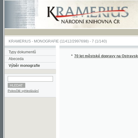
KRAMERIUS
-
MONOGRAFIE
(11412/2997698) -
7 (1/140)
Typy dokumentů
*
70 let městské dopravy na Ostravsku
(1/14
Abeceda
Výběr monografie
Pokročilé vyhledávání