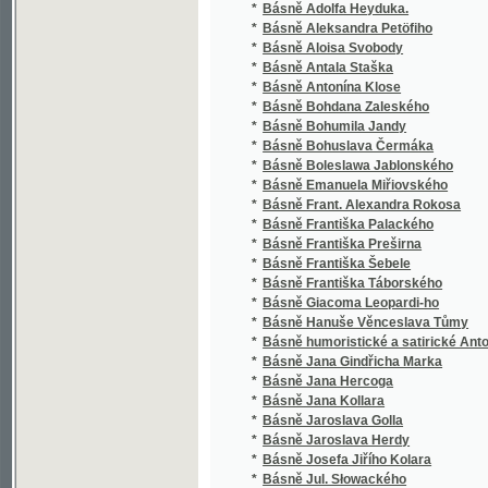
*
Básně Boleslawa Jablonského
*
Básně Emanuela Miřiovského
*
Básně Frant. Alexandra Rokosa
*
Básně Františka Palackého
*
Básně Františka Preširna
*
Básně Františka Šebele
*
Básně Františka Táborského
*
Básně Giacoma Leopardi-ho
*
Básně Hanuše Věnceslava Tůmy
*
Básně humoristické a satirické Antonína Ko
*
Básně Jana Gindřicha Marka
*
Básně Jana Hercoga
*
Básně Jana Kollara
*
Básně Jaroslava Golla
*
Básně Jaroslava Herdy
*
Básně Josefa Jiřího Kolara
*
Básně Jul. Słowackého
*
Básně Jul. Słowackého.
*
Básně Karla Hynka Máchy
*
Básně Karla Kučery
*
Básně Karla Sabiny
*
Básně Ladislava Staňka
*
Básně lyrické
*
Básně Maxe Windera
*
Básně Michala Lermontova
*
Básně Michelangela Buonarrotiho, malíře, so
*
Básně Miriamovy