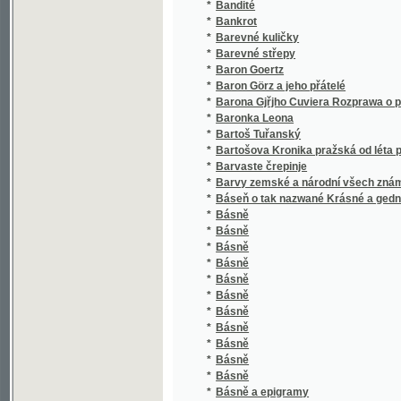
*
Baron Görz a jeho přátelé
*
Barona Gjřjho Cuviera Rozprawa o přewrate
*
Baronka Leona
*
Bartoš Tuřanský
*
Bartošova Kronika pražská od léta páně 152
*
Barvaste črepinje
*
Barvy zemské a národní všech známých stá
*
Báseň o tak nazwané Krásné a gednom ossk
*
Básně
*
Básně
*
Básně
*
Básně
*
Básně
*
Básně
*
Básně
*
Básně
*
Básně
*
Básně
*
Básně
*
Básně a epigramy
*
Básně Adolfa Heyduka.
*
Básně Aleksandra Petöfiho
*
Básně Aloisa Svobody
*
Básně Antala Staška
*
Básně Antonína Klose
*
Básně Bohdana Zaleského
*
Básně Bohumila Jandy
*
Básně Bohuslava Čermáka