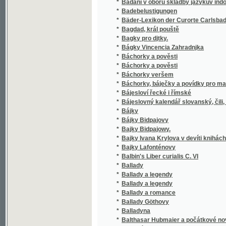
*
Bagdad, král pouště
*
Bagky pro djtky.
*
Bágky Vincencia Zahradnjka
*
Báchorky a pověsti
*
Báchorky a pověsti
*
Báchorky veršem
*
Báchorky, báječky a povídky pro malé dítky
*
Bájesloví řecké i římské
*
Bájeslovný kalendář slovanský, čili, Pozů
*
Bájky
*
Bájky Bidpajovy
*
Bajky Bidpajowy.
*
Bajky Ivana Krylova v devíti knihách
*
Bajky Lafonténovy
*
Balbin's Liber curialis C. VI
*
Ballady
*
Ballady a legendy
*
Ballady a legendy
*
Ballady a romance
*
Ballady Göthovy
*
Balladyna
*
Balthasar Hubmaier a počátkové novokřest
*
Bandité
*
Bankrot
*
Barevné kuličky
*
Barevné střepy
*
Baron Goertz