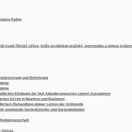
erung und Bekehrung
chen Einübung der fünf Abänderungsarten sammt Ausnahmen
 Kirche in Maehren und Boehmen
n Behandlung einiger Lehren der Arithmetik
ehende Gartenkünstler und Gartenliebhaber
senschaft
u
ömisch-canonischen Processes in den böhmischen Ländern
ng
r Coccinella Septempunctata
H.F. Kilian "Die Universitäten Deutschlands in medicinisch-naturwissenschaftlicher Hi