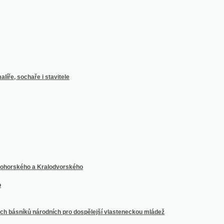
ého a Kralodvorského
íků národních pro dospělejší vlasteneckou mládež
Kaliny
 římské církve, kníže-arcibiskup pražský, metropolita a primas království českého