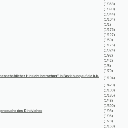
(1/104)
(1/420)
(1/100)
(1/185)
(1/48)
(1/390)
Rindviehes
(1/98)
(1/96)
(1/78)
(1/168)
dene öffentliche Ausstellung der Industrie-
(1/290)
en
(1/224)
(1/238)
(1/57)
(1/14)
(1/76)
(1/152)
(1/240)
(1/487)
(1/131)
(1/612)
(1/52)
(1/870)
(1/1075)
(1/62)
(1/180)