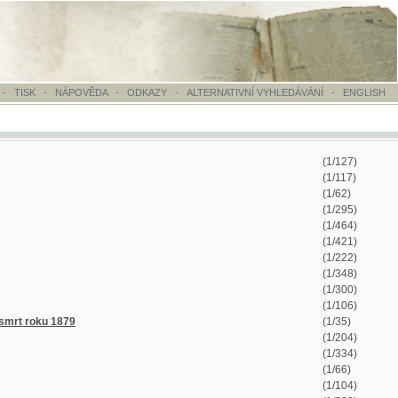
OVĚDA
-
ODKAZY
-
ALTERNATIVNÍ VYHLEDÁVÁNÍ
-
ENGLISH
(1/127)
(1/117)
(1/62)
(1/295)
(1/464)
(1/421)
(1/222)
(1/348)
(1/300)
(1/106)
(1/35)
(1/204)
(1/334)
(1/66)
(1/104)
(1/280)
(1/161)
(1/392)