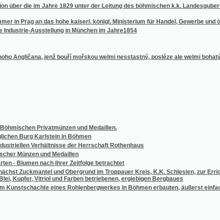
nzen und Medaillen
umen nach ihrer Zeitfolge betrachtet
kmantel und Obergrund im Troppauer Kreis, K.K. Schlesien, zur Errichtung einer Berg
upfer, Vitriol und Farben betriebenen, ergiebigen Bergbaues
chachte eines Rohlenbergwerkes in Böhmen erbauten, äußerst einfachen, wohlfeilen u
sti
 a Assyrii
h
ého zákona
ssecka Swatá Pjsma Starého y Nowého Zákona wnowé wydána