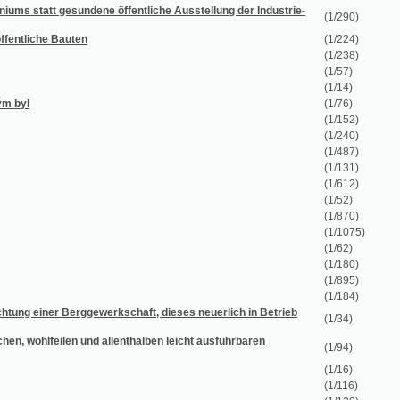
(1/895)
(1/184)
gewerkschaft, dieses neuerlich in Betrieb
(1/34)
nd allenthalben leicht ausführbaren
(1/94)
(1/16)
(1/116)
(1/120)
(1/129)
(1/163)
(1/90)
(1/130)
(1/80)
(1/143)
(1/109)
(1/622)
(1/300)
(1/63)
(1/417)
(1/1044)
(1/104)
(1/2738)
(1/382)
(1/168)
(1/2166)
(1/554)
(1/1538)