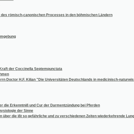
rkenntniß und Cur der Darmentzündung bei Pferden
e der Sinne
 ißt so gefährliche und zu verschiedenen Zeiten wiederkehrende Lungenseuche des 
die im Jahre 1829 unter der Leitung des böhmischen k.k. Landesguberniums statt gesun
ag an das hohe kaiserl. königl. Ministerium für Handel, Gewerbe und öffentliche Baut
trie-Ausstellung in München im Jahre1854
gličana, jenž bouří mořskou welmi nesstastný, posléze ale welmi bohatým byl
chen Privatmünzen und Medaillen.
Burg Karlstein in Böhmen
ellen Verhältnisse der Herrschaft Rothenhaus