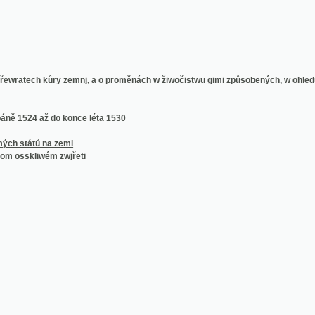
ch kůry zemnj, a o proměnách w žiwočistwu gimi způsobených, w ohledu přjrodopisn
4 až do konce léta 1530
tů na zemi
liwém zwjřeti