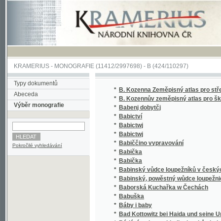
KRAMERIUS
-
MONOGRAFIE
(11412/2997698) -
B (424/110297)
Typy dokumentů
*
B. Kozenna Zeměpisný atlas pro střední škol
Abeceda
*
B. Kozennův zeměpisný atlas pro školy stře
Výběr monografie
*
Babenj dobytčj
*
Babictví
*
Babictwj
*
Babictwj
*
Babiččino vypravování
Pokročilé vyhledávání
*
Babička
*
Babička
*
Babinský vůdce loupežníků v českých lesíc
*
Babinský, powěstný wůdce loupežnický, geho
*
Baborská Kuchařka w Čechách
*
Babuška
*
Báby i baby
*
Bad Kottowitz bei Haida und seine Umgebu
*
Bádání v oboru skladby jazykův indoevrops
*
Badebelustigungen
*
Bäder-Lexikon der Curorte Carlsbad, Teplit