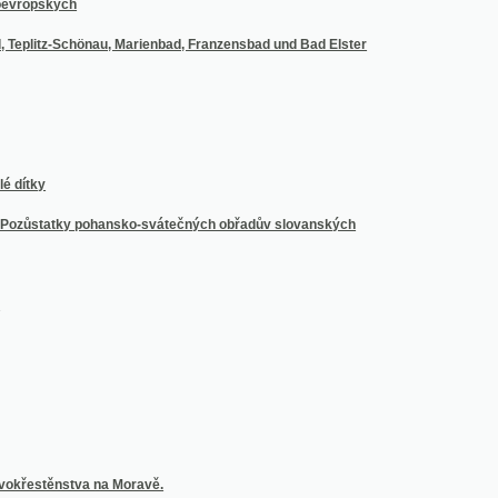
statky pohansko-svátečných obřadův slovanských
ěnstva na Moravě.