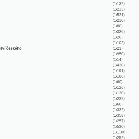
(1/191)
(1/186)
(1/60)
(1/126)
(1/130)
(1/222)
(1/66)
(1/332)
(1/358)
(1/257)
(1/530)
(1/1106)
(1/252)
(1/368)
(1/390)
(1/344)
(1/104)
(1/1)
(1/176)
(1/127)
(1/50)
(1/176)
(1/324)
(1/92)
(1/42)
(1/8)
(1/70)
nsicht betrachtet" in Beziehung auf die k.k.