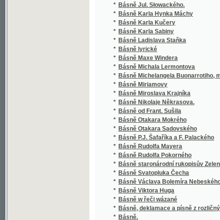
*
Básně Miroslava Krajníka
*
Básně Nikolaje Někrasova.
*
Básně od Frant. Sušila
*
Básně Otakara Mokrého
*
Básně Otakara Sadovského
*
Básně P.J. Šafaříka a F. Palackého
*
Básně Rudolfa Mayera
*
Básně Rudolfa Pokorného
*
Básně staronárodní rukopisův Zelenohorsk
*
Básně Svatopluka Čecha
*
Básně Václava Bolemíra Nebeského
*
Básně Viktora Huga
*
Básně w řeči wázané
*
Básně, deklamace a písně z rozličných básn
*
Básně.
*
Básnická čítanka
*
Básnické profily francouzské
*
Básnické spisy Jana Nerudy
*
Básnické spisy z pozůstalosti J. Jaroslava 
*
Básník-vojín
*
Bavlnkovy ženy a jiné povídky
*
Bažantnictví
*
Bearňanka
*
Bedřich kníže Schwarzenberg, kardinál svaté
*
Bedřich Veliký a jeho dvůr
*
Bedřich Vilém Košut
*
Bedřicha Šillera Básně lyrické.