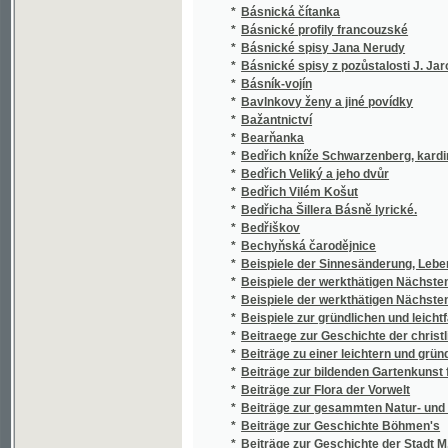
*
Bedřiškov
*
Bechyňská čarodějnice
*
Beispiele der Sinnesänderung, Lebensbess
*
Beispiele der werkthätigen Nächstenliebe
*
Beispiele der werkthätigen Nächstenliebe
*
Beispiele zur gründlichen und leichtfaßli
*
Beitraege zur Geschichte der christlichen
*
Beiträge zu einer leichtern und gründlicher
*
Beiträge zur bildenden Gartenkunst für ang
*
Beiträge zur Flora der Vorwelt
*
Beiträge zur gesammten Natur- und Heilwis
*
Beiträge zur Geschichte Böhmen's
*
Beiträge zur Geschichte der Stadt M.-Ostra
*
Beiträge zur Geschichte Waldstein's
*
Beiträge zur Ornithologie Südafrikas
*
Beiträge zur Receptions-Geschichte des r
*
Bělaussi
*
Belgie, Holandsko, Lucembursko
*
Belkiss
*
Bellmann's Führer durch Prag und Umgebu
*
Bellmannův Průvodce po Praze
*
Bellum Bohemicum
*
Bělohorští mučedlníci
*
Belvedere
*
Belvedere
*
Bemerkungen über die narkotische Kraft de
*
Bemerkungen über Marienbad in Böhmen
Bemerkungen zu dem Werke des Herrn Doctor 