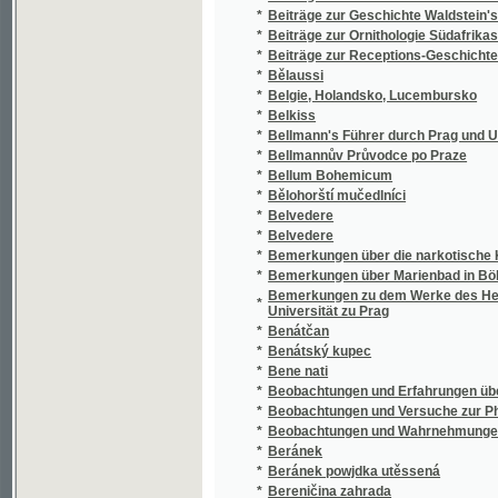
*
Universität zu Prag
*
Benátčan
*
Benátský kupec
*
Bene nati
*
Beobachtungen und Erfahrungen über die E
*
Beobachtungen und Versuche zur Physiologi
*
Beobachtungen und Wahrnehmungen über die
*
Beránek
*
Beránek powjdka utěssená
*
Bereničina zahrada
Bericht der Beurtheilungs-Commission über 
*
Erzeugnisse Böhmens
*
Bericht der Handels- u. Gewerbekammer in Pr
*
Bericht über die allgemeine deutsche Indus
*
Bernard Bolzano
*
Berounská
*
Berthold, aneb, Podiwné příhody jednoho An
*
Besední čtení
*
Besední kytice
*
Besední přátelské večery.
*
Besední řeči Tomáše ze Štítného
*
Besední věnec
*
Besedníček
*
Besedník
*
Beschreibung der bisher bekannten Böhmis
*
Beschreibung der kaiserlichen königlichen 
*
Beschreibung der land-, forst- und industri