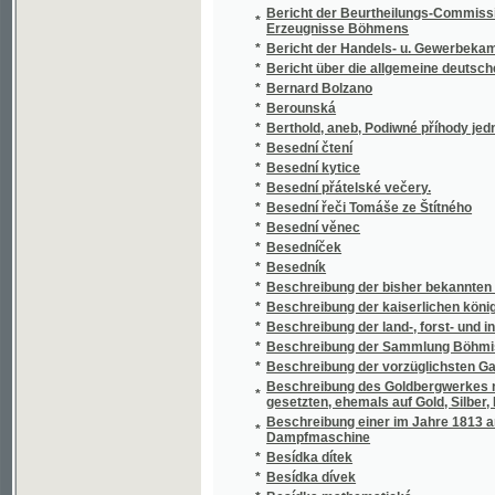
*
Beschreibung der Sammlung Böhmischer Mü
*
Beschreibung der vorzüglichsten Garten - Bl
Beschreibung des Goldbergwerkes nächst Zuc
*
gesetzten, ehemals auf Gold, Silber, Blei, K
Beschreibung einer im Jahre 1813 am Kunsts
*
Dampfmaschine
*
Besídka dítek
*
Besídka dívek
*
Besídka mathematická
*
Bez boje
*
Bez chleba
*
Bez lásky
*
Bez matek a bez otců
*
Bez návratu
*
Bez názvu
*
Bez rodičů
*
Bez rodiny
*
Bezejmenný
*
Bezhlavý jezdec
*
Bezpečná Berla na cestu do ssťastné wěčno
*
Bezpečný wůdce Katechetů
*
Bhagavadgita
*
Bible a nejnovější objevy v Palestině, Egyptě
*
Bible a příroda
*
Bible biblí, aneb, Dvacet sedm zjevení božíc
*
Biblí Česká, čili, Písmo svaté starého i nov
*
Biblí k svobodě!
*
Biblia Sacra, To gest Biblj Swatá aneb w