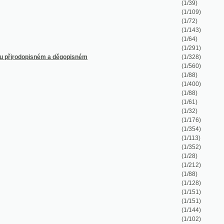
(1/291)
ém a děgopisném
(1/328)
(1/560)
(1/88)
(1/400)
(1/88)
(1/61)
(1/32)
(1/176)
(1/354)
(1/113)
(1/352)
(1/28)
(1/212)
(1/88)
(1/128)
(1/151)
(1/151)
(1/144)
(1/102)
(1/358)
(1/199)
(1/106)
(1/255)
(1/152)
(1/207)
(1/302)
(1/71)