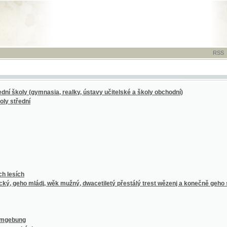
RSS
-
TISK
-
NÁP
y (gymnasia, realky, ústavy učitelské a školy obchodní)
dní
h
 mládj, wěk mužný, dwacetiletý přestálý trest wězenj a konečně geho smrt roku 1879
ng
kých
z-Schönau, Marienbad, Franzensbad und Bad Elster