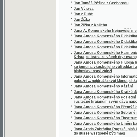
Krista, sebrána ze všech čtyr evangelistu a
Jana Amosa Komenského Hlubina bezpečnost
*
se jemu na všecku jeho vůli oddání a poddá
blahoslavenství záleží
Jana Amosa Komenského Informatorium školy
*
pobožní ... nejdražší svůj klénot, dítky své mil
*
Jana Amosa Komenského Kázání
*
Jana Amosa Komenského Krátké dějiny cír
Jana Amosa Komenského Poslední vůle, aneb,
*
i užitečné krajanům svým dává napomenutí
*
Jana Amosa Komenského Přemýšlování
*
Jana Amosa Komenského Sebrané spisy vy
*
Jana Amosa Komenského Theatrum universi
*
Jana Amosa Komenského Umění kazatelsk
Jana Arnda Zahrádka Ragská, plná křesťans
*
do dusse wsstjpené býti magj
*
Jana Bunyána cesta Křesťana Z města Zkáz
*
Jana Bunyana Cesta křesťana z města zkáz
*
Jana Ev. Kosiny Drobné spisy
*
Jana Havelky Vybrané spisy vychovatelské
*
Jana Jowiána Pontána Knihy o statečnosti 
*
Jana Kaprasa Sebrané rozpravy psycholog
Jana Kořjnka, welebného kněze z Towaryšstw
*
Kuttnohorské
*
Jana Ladislawa Pyrkera Perly poswátné
*
Jana Lepaře Všeobecný dějepis k potřebě 
*
Jana Miltona Ztracený rág
*
Jana Pravoslava Koubka Sebrané spisy ver
*
Jana Slawomíra Tomíčka Děje anglické zem