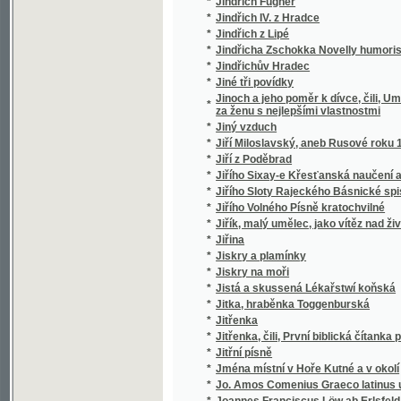
*
Jména místní v Hoře Kutné a v okolí
*
Jo. Amos Comenius Graeco latinus usui st
*
Joannes Franciscus Löw ab Erlsfeld
*
Joannis Amos Comenii Orbis pictus
*
Joannis Amos Comenii Orbis pictus
*
Joaquin Dyk, aneb, Dědictví Aztékův
*
Joh. Amos. Comenii Orbis sensualium pictus
*
Johana pasačka epnellská
*
Johann Dotzauer's Topographie der Stadt G
*
Johann Gottfried von Herder's älteste Urk
*
Johann Gottfried von Herder's Älteste Ur
*
Johann Gottfried von Herder's Älteste Ur
*
Johann Gottfried von Herder's Erläuterung
*
Johann Gottfried von Herder's Verstand und
*
Johann Ignaz Penkers Kritische Blicke in
Johann Quirin Jahn's, ..., Abhandlung über 
*
die Grundstoffe, die Farben, die Erhaltung 
*
Johannes Huss
*
Johannes Kepler
*
Johanneum, ústav pro vychování, vzdělání 
*
Johannita
*
Jolanta, aneb : obnowená důwěra
*
Jonatan Frok
*
Jos. Jiřího Stankovského Sólové výstupy, ž
*
Jos. Kaj. Tyl
*
Jos. Kaj. Tyl, jeho snažení a působení
*
Josafat syn Indického krále
*
Josef a bratří jeho