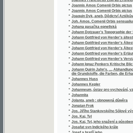
*
Josef a bratřj geho
*
Josef Egyptský
*
Josef Jungmann
*
Josef Jungmann
*
Josef Jungmann
*
Josef Kajetan Tyl
*
Josef v Egyptě
*
Josef Vlastimil Kamarýt
*
Josef Wolston, sslechetný námořnjk
*
Josefa Bilczewského Archeologie křesťansk
*
Josefa Flavia O Wálce Židowské a wlastní ži
*
Josefa Frant. Smetany Wšeobecný dějepis 
*
Josefa Jaroslava Kaliny Básnické spisy
*
Josefa Jungmanna Historie literatury české
*
Josefa Jungmanna Sebrané drobné spisy
*
Josefa Jungmanna Sebrané spisy weršem i
*
Josefa Kaj. Tyla Sebrané spisy.
*
Josefa Kořenského Cesty po světě. Plavba 
*
Josefa Kořenského Cesty po světě. Z Číny ok
*
Josefa Kořenského Cesty po světě. Žapons
*
Josefa Mánesa Orloj
*
Josefa Smetany Sjlozpyt, čili, Fysika
*
Josefa Wenziga Sebrané spisy.
*
Joseff Egiptský
Joseph Kottnauer's vollständiger neuer prage
*
gesellschaftlichen Lebens
*
Jošt z Rosenberka a jeho doba