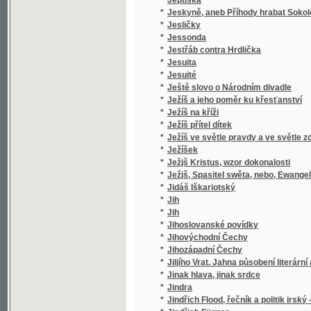
*
Jihozápadní Čechy
*
Jiljího Vrat. Jahna působení literární a politi
*
Jinak hlava, jinak srdce
*
Jindra
*
Jindřich Flood, řečník a politik irský - 1732-9
*
Jindřich Fügner
*
Jindřich IV. z Hradce
*
Jindřich z Lipé
*
Jindřicha Zschokka Novelly humoristické
*
Jindřichův Hradec
*
Jiné tři povídky
Jinoch a jeho poměr k dívce, čili, Umění, kt
*
za ženu s nejlepšími vlastnostmi
*
Jiný vzduch
*
Jiří Miloslavský, aneb Rusové roku 1612.
*
Jiří z Poděbrad
*
Jiřího Sixay-e Křesťanská naučení a modlit
*
Jiřího Sloty Rajeckého Básnické spisy
*
Jiřího Volného Písně kratochvilné
*
Jiřík, malý umělec, jako vítěz nad životem
*
Jiřina
*
Jiskry a plamínky
*
Jiskry na moři
*
Jistá a skussená Lékařstwí koňská
*
Jitka, hraběnka Toggenburská
*
Jitřenka
*
Jitřenka, čili, První biblická čítanka pro útlo
*
Jitřní písně