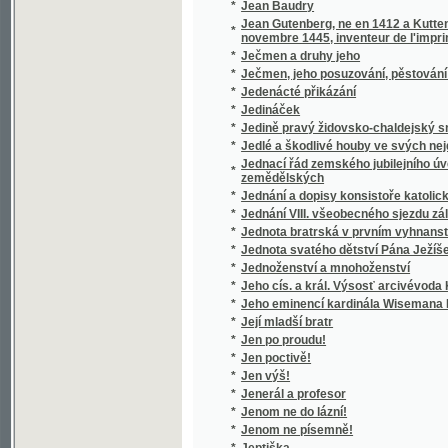
*
Její mladší bratr
*
Jen po proudu!
*
Jen poctivě!
*
Jen výš!
*
Jenerál a profesor
*
Jenom ne do lázní!
*
Jenom ne písemně!
*
Jeptiška
*
Jeskyně, aneb Příhody hrabat Sokolowskýc
*
Jesličky
*
Jessonda
*
Jestřáb contra Hrdlička
*
Jesuita
*
Jesuité
*
Ještě slovo o Národním divadle
*
Ježíš a jeho poměr ku křesťanství
*
Ježíš na kříži
*
Ježíš přítel dítek
*
Ježíš ve světle pravdy a ve světle zdravéh
*
Ježíšek
*
Ježjš Kristus, wzor dokonalosti
*
Ježjš, Spasitel swěta, nebo, Ewangelia swa
*
Jidáš Iškariotský
*
Jih
*
Jih
*
Jihoslovanské povídky
*
Jihovýchodní Čechy