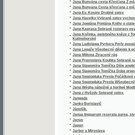
*
Jana Slawomíra Tomíčka Doba prwního člowě
*
Jana Swatopluka Presla Počátkové rostlino
*
Jana Swatopluka Presla Wšeobecný rostlinopis,
*
Jana Wégha nábožné a horliwé Modlitby pro
*
Jana z Hvězdy Sebrané spisy.
*
Jangada
*
Janko Borislavič
*
Jánošík.
*
Janua linguarum reserata aurea, sive semin
*
Janus
*
Japan
*
Jarbor a Mjroslava
*
Jaré listy
*
Jaré mládí
*
Jarmila
*
Jarní bouře
*
Jarní bouře
*
Jarní květy
*
Jarní ohlasy
*
Jarní vody
*
Jaro
*
Jarohněw z Hrádku.
*
Jaromíra Radimská
*
Jaromjr
*
Jaromjrowa prwnj Knjha ke Čtenj
*
Jaronka, kněžna Kokořinská
*
Jaroslav