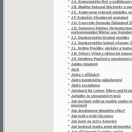
*
J.F. Kubešův Všeobecný gratulant
*
J.G. Courcelle-Seneuila Základové živnostni
J.G. Sommers Kleines Verteutschungswörterb
*
vorkommenden Wörter aus fremden Sprachen
*
J.J. Stankovského Drobné povídky
*
J.J. Stankovského Solové výstupy, žerty a
*
J.L. Hrdiny Povídky, obrázky a humoresky
*
J.N. Sýkory Výtah z německé mluvnice
*
J.P. Jöndlovo Poučení o stavitelství pozemn
*
Jablka mladosti
*
Jack
*
Jádra v oříškách
*
Jádro katolického náboženství
*
Jádro socialismu
*
Jahrbuch für Lehrer, Eltern und Erzieher
*
Jahůdky ze slovanských lesů
Jak bychom měli na malém statku hospodařit
*
povznesli
*
Jak dosáhneme dlouhého věku?
*
Jak hráli o králi Vácslavu
*
Jak jsem se octl v Americe
*
Jak laskavá matka aneb pěstounka vychováv
*
Jak píší historii českého umění
*
Jak sázeti do loterie, bychom zcela jistě vyhr
*
Jak se kdy v Čechách tancovalo
*
Jak se měnily a ustálily meze Čech a Rakou
*
Jak se odnárodnilo horní Povltaví