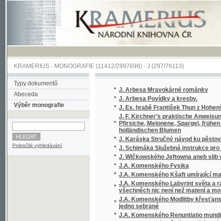
KRAMERIUS
-
MONOGRAFIE
(11412/2997698) -
J (297/76113)
Typy dokumentů
*
J. Arbesa Mravokárné románky
Abeceda
*
J. Arbesa Povídky a kresby.
Výběr monografie
*
J. Ex. hrabě František Thun z Hohenšteina, c
J. F. Kirchner’s praktische Anweisung zur 
*
Pfirsiche, Melonene, Spargel, frühen Erdbe
holländischen Blumen
*
J. Karáska Stručný návod ku pěstování květi
Pokročilé vyhledávání
*
J. Schimáka Služebná instrukce pro úředníky
*
J. Wlčkowského Jeftowna aneb slib wéwody
*
J.A. Komenského Fysika
*
J.A. Komenského Kšaft umírající matky Jed
J.A. Komenského Labyrint světa a ráj srdce,
*
všechněch nic není než matení a motání, ...
J.A. Komenského Modlitby křesťanské, totiž
*
jedno sebrané
*
J.A. Komenského Renuntiatio mundi, to jest
*
J.A. Komenského Řeč o vzdělávaní vtipu, mlu
*
J.B. Malého Sebrané Báchorky a powěsti ná
*
J.C. Andersena vybrané pohádky, povídky a 