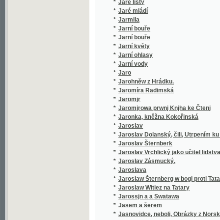
*
Jaroslav Dolanský, čili, Utrpením ku blahu
*
Jaroslav Šternberk
*
Jaroslav Vrchlický jako učitel lidstva
*
Jaroslav Zásmucký.
*
Jaroslava
*
Jaroslaw Šternberg w bogi proti Tatarům
*
Jaroslaw Witiez na Tatary
*
Jarossjn a a Swatawa
*
Jasem a šerem
*
Jasnovidce, neboli, Obrázky z Norska
*
Jean Baudry
Jean Gutenberg, ne en 1412 a Kuttenberg en 
*
novembre 1445, inventeur de l'imprimerie 
*
Ječmen a druhy jeho
*
Ječmen, jeho posuzování, pěstování a zušl
*
Jedenácté přikázání
*
Jedináček
*
Jedině pravý židovsko-chaldejský snář
*
Jedlé a škodlivé houby ve svých nejdůležitě
Jednací řád zemského jubilejního úvěrního f
*
zemědělských
*
Jednání a dopisy konsistoře katolické i utrak
*
Jednání VIII. všeobecného sjezdu záloženské
*
Jednota bratrská v prvním vyhnanství
*
Jednota svatého dětství Pána Ježíše a dítk
*
Jednoženství a mnohoženství
*
Jeho cís. a král. Výsosť arcivévoda Karel L
*
Jeho eminencí kardinála Wisemana Fabiola, 