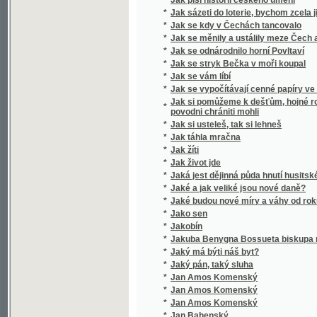
*
Jak se stryk Bečka v moři koupal
*
Jak se vám líbí
*
Jak se vypočítávají cenné papíry ve Vídeň
Jak si pomůžeme k dešťům, hojné rose, chtí
*
povodni chrániti mohli
*
Jak si usteleš, tak si lehneš
*
Jak táhla mračna
*
Jak žíti
*
Jak život jde
*
Jaká jest dějinná půda hnutí husitského?
*
Jaké a jak veliké jsou nové daně?
*
Jaké budou nové míry a váhy od roku 1876
*
Jako sen
*
Jakobín
*
Jakuba Benygna Bossueta biskupa meldens
*
Jaký má býti náš byt?
*
Jaký pán, taký sluha
*
Jan Amos Komenský
*
Jan Amos Komenský
*
Jan Amos Komenský
*
Jan Bahenský
*
Jan Bohomysl
Jan Brázda, sedlák ze Zlámané Lhoty, v půtc
*
dopisy o přeukrutné učenosti kandidáta filo
nejnovějším spisu "Ježíš a jeho poměr ku k
*
Jan Dominik Larrey
*
Jan Gutenberg, wynálezce knihtiskařstwj
*
Jan Heiling
*
Jan Hodějovský z Hodějova