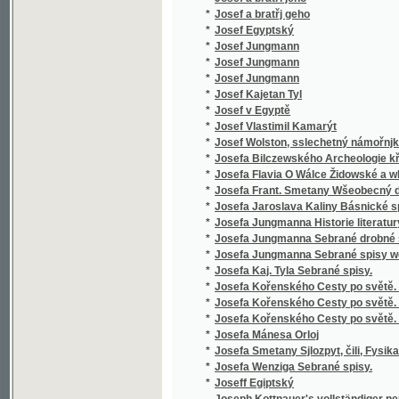
*
Jozeff Černoweský
*
Jozefka, anebo, Podiwné schledánj
*
Jsou-li duchové?
*
Jubilejní almanah českého učitelstva na Mo
*
Jubilejní kniha
*
Jubilejní Památník na oslavu čtyřicetiletého
*
Jubilejní výroční zpráva padesátiletého trv
*
Jubilejní výstava zemská království Českéh
*
Jubilejní zpráva Státní čs. průmyslové školy
*
Judiciorum saxonicorum per Moraviam sept. 
*
Judita
*
Jules Gerard, proslulý lvobijce
*
Julius a Pamfilius, nebo, Kráčejte ve světle,
*
Julius Caesar
*
Julius Caesar.
*
Junáci na Otavě
*
Junácké kresby černohorské.
*
Junácké kresby černohorské.
*
Junácké písně národa bulharského.
*
Junges Leben und Streben
*
Jurij Kozják, slovinský janičar
*
Justiniana ciesaře Ustanovenie a naučenie,