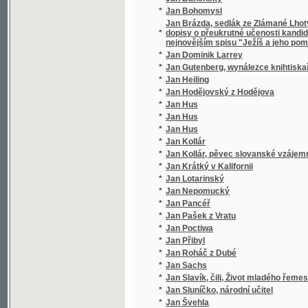
*
Jan Hus
*
Jan Hus
*
Jan Hus
*
Jan Kollár
*
Jan Kollár, pěvec slovanské vzájemnosti
*
Jan Krátký v Kalifornii
*
Jan Lotarinský
*
Jan Nepomucký
*
Jan Pancéř
*
Jan Pašek z Vratu
*
Jan Poctiwa
*
Jan Přibyl
*
Jan Roháč z Dubé
*
Jan Sachs
*
Jan Slavík, čili, Život mladého řemeslníka
*
Jan Sluníčko, národní učitel
*
Jan Švehla
*
Jan Tomáš Pěšina z Čechorodu
*
Jan Výrava
*
Jan z Dubé
*
Jan Žižka
*
Jan Žižka z Kalichu
*
Jana A. Komenského Nejnovější metoda ja
*
Jana Amosa Komenského Didaktika
*
Jana Amosa Komenského Didaktika, to jest
*
Jana Amosa Komenského Didaktika, to jest
Jana Amosa Komenského Harmonie, aneb, Roz
*