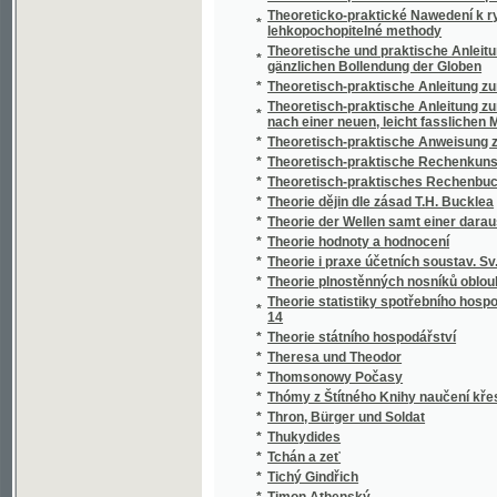
*
Theorie i praxe účetních soustav. Sv. III
*
Theorie plnostěnných nosníků obloukových
Theorie statistiky spotřebního hospodářství 
*
14
*
Theorie státního hospodářství
*
Theresa und Theodor
*
Thomsonowy Počasy
*
Thómy z Štítného Knihy naučení křesťansk
*
Thron, Bürger und Soldat
*
Thukydides
*
Tchán a zeť
*
Tichý Gindřich
*
Timon Athenský
*
Tisíc a jedna noc
*
Tisíc a jedna noc
*
Tisíc a jedna noc
*
Tisícovka
*
Tiskový soud Dra. Julia Grégra, redaktora Ná
*
Tišnovsko
*
Tita Maccia Plauta Menaechmové
*
Tkadleček
*
Tlumočník česko-německo-francouzský
*
Točník
*
Toleranční patent císaře Jozefa II.
*
Tom Jones, čili, Příběhové nalezence
*
Tóma ze Štítného
*
Toman Pámbičkář, poslední hejduk Šumavy 