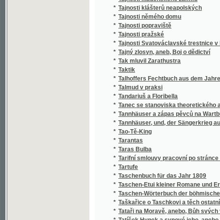
*
Tajný zlosyn, aneb, Boj o dědictví
*
Tak mluvil Zarathustra
*
Taktik
*
Talhoffers Fechtbuch aus dem Jahre 1467
*
Talmud v praksi
*
Tandariuš a Floribella
*
Tanec se stanoviska theoretického a aesthe
*
Tannhäuser a zápas pěvců na Wartburce
*
Tannhäuser, und, der Sängerkrieg auf Wartb
*
Tao-Tě-King
*
Tarantas
*
Taras Bulba
*
Tarifní smlouvy pracovní po stránce národ
*
Tartufe
*
Taschenbuch für das Jahr 1809
*
Taschen-Etui kleiner Romane und Erzählun
*
Taschen-Wörterbuch der böhmischen und d
*
Taškařice o Taschkovi a těch ostatních
*
Tataři na Moravě, anebo, Bůh svých věrných
*
Tatíček Hynek a synové jeho, anebo, "Bděte, 
*
Tatry
*
Täuschung und Wahrheit
Taxace krupobitních škod způsobených na h
*
škodlivého hmyzu
*
Technické tabulky
*
Technické tabulky a zápisky
*
Technologický atlas ku "Hospodářskému p