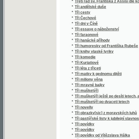
*
Tři povídky
*
Tři povídky od Vítězslava Hálka
*
Tři roky finanční politiky (1926-1928)
*
Tři spolužáci
*
Tři ženské podobizny
*
Třicet a jedno rozjímání k uctění blahoslav
*
Třicet let Dělnické tělocvičné jednoty Morav
*
Třicet let real. gymnasia táborského 1862-1
*
Třicet pohřebních písní pro všecky stavy
*
Třicetiletá válka se zvláštním ohledem na Č
*
Třídění jevů duševných v řecké filosofii
*
Třídní boj
*
Třísliva, jich součásti, vlastnosti a upotřeben
*
Tuberosy
*
Tukaj, čili, Zkoušení přátel
*
Tulákova dcera, aneb, Strašidlo na zámku E
*
Turci před Vídní
*
Turecky snadno a rychle
*
Turek na mostě Pražském
*
Turgeněv a paní Viardotová
*
Turistické humoresky
*
Turistický průvodce po 130 českých hradech 
*
Turnerův špitál k léčení ochlastův u Bingh
*
Turnovské povídky
*
Tužby vlastenecké
Tvarosklad Jazyka Slovanského, to jest, Sys
*
slovanských, se zvláštním vyznačením vzo
greckých a latinských