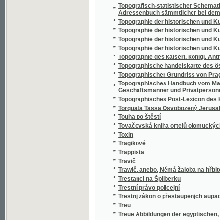
*
Travič
*
Trawič, anebo, Němá žaloba na hřbitowě
*
Trestanci na Špilberku
*
Trestní právo policejní
*
Trestnj zákon o přestaupenjch aupadkowýc
*
Treu
*
Treue Abbildungen der egyptischen, griech
*
Treue und Vergeltung, oder, Die Riesenburg 
*
Trh ďáblůw a Kristůw, a zač swé zbožj w o
*
Trigonometrische Höhenmessungen im Kön
*
Trichiny a nemoc trichinová
*
Trilobites
*
Tristium Vindobona
*
Triumf smrti
*
Trnová koruna
*
Trny
*
Trofeje
Trogj lékařské povčenj, gako se může I. stras
*
swinská nemoc trosky řečená poznati a zhog
*
Trojlístek
*
Trosky
*
Trosky života
*
Troubadour
*
Truchlozpěvy, rady a nápady.
*
Tryzna
*
Tryzna za duši básníkovu
*
Tržební smlouvy