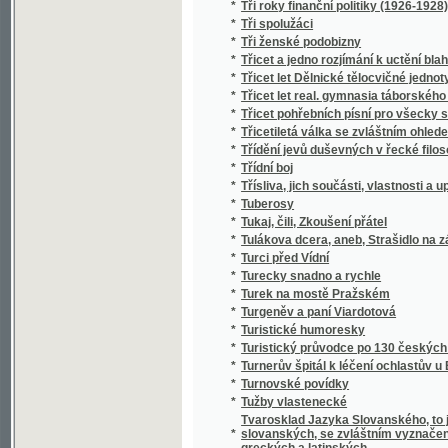
*
Tvaroznalství pro školy obecné
*
Tvaroznalství, rýsování a měřictví
*
Tvrdé palice
*
Tvrdohlavá žena
*
Twardowski
*
Tycho Brahe
*
Typografické zvláštnosti
*
Tyrolské elegie v rozmluvách s měsíčkem