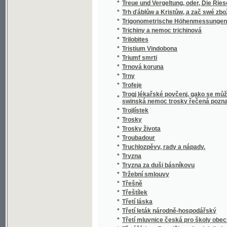
*
Třešně
*
Třeštílek
*
Třetí láska
*
Třetí leták národně-hospodářský
*
Třetí mluvnice česká pro školy obecné i m
*
Třetí řád sv. Františka z Assisi dle konstituce
*
Tři andělské duše
*
Tři cesty
*
Tři Čechové
*
Tři dni v Číně
*
Tři essaye o náboženství
*
Tři faraonové
*
Tři hanácké příhody
*
Tři humoresky od Františka Rubeše
*
Tři knihy vlaské lyriky
*
Tři komedie
*
Tři Kuriatiové
*
Tři léta z třiceti
*
Tři matky k gednomu djtěti
*
Tři miliony věna
*
Tři mravné bajky
*
Tři mušketýři
*
Tři mušketýři ještě po desíti letech, aneb, 
*
Tři mušketýři po dvaceti letech
*
Tři novelly
*
Tři obrazky[sic] z moravských luhů
*
Tři pastýřské listy k jubilejní slavnosti Sva
*
Tři povídky