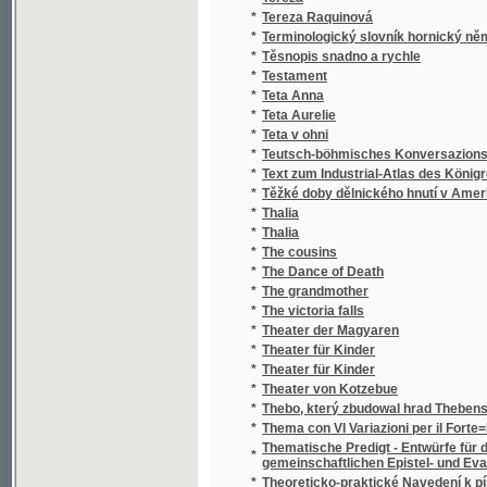
*
Thalia
*
Thalia
*
The cousins
*
The Dance of Death
*
The grandmother
*
The victoria falls
*
Theater der Magyaren
*
Theater für Kinder
*
Theater für Kinder
*
Theater von Kotzebue
*
Thebo, který zbudowal hrad Thebenský. při 
*
Thema con VI Variazioni per il Forte=Piano
Thematische Predigt - Entwürfe für die Fes
*
gemeinschaftlichen Epistel- und Evangelien
*
Theoreticko-praktické Navedení k písemno
Theoreticko-praktické Nawedení k rychlém
*
lehkopochopitelné methody
Theoretische und praktische Anleitung zur V
*
gänzlichen Bollendung der Globen
*
Theoretisch-praktische Anleitung zur schnel
Theoretisch-praktische Anleitung zur schne
*
nach einer neuen, leicht fasslichen Methode
*
Theoretisch-praktische Anweisung zum Kop
*
Theoretisch-praktische Rechenkunst zum G
*
Theoretisch-praktisches Rechenbuch für L
*
Theorie dějin dle zásad T.H. Bucklea
*
Theorie der Wellen samt einer daraus abgele
*
Theorie hodnoty a hodnocení