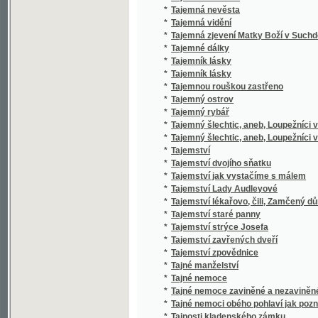
*
Tajemná zjevení Matky Boží v Suchdole
*
Tajemné dálky
*
Tajemník lásky
*
Tajemník lásky
*
Tajemnou rouškou zastřeno
*
Tajemný ostrov
*
Tajemný rybář
*
Tajemný šlechtic, aneb, Loupežníci v českýc
*
Tajemný šlechtic, aneb, Loupežníci v českýc
*
Tajemství
*
Tajemství dvojího sňatku
*
Tajemství jak vystačíme s málem
*
Tajemství Lady Audleyové
*
Tajemství lékařovo, čili, Zamčený dům
*
Tajemství staré panny
*
Tajemství strýce Josefa
*
Tajemství zavřených dveří
*
Tajemství zpovědnice
*
Tajné manželství
*
Tajné nemoce
*
Tajné nemoce zaviněné a nezaviněné a osob
*
Tajné nemoci obého pohlaví jak poznati a léčiti
*
Tajnosti kladenského zámku
*
Tajnosti klášterů neapolských
*
Tajnosti němého domu
*
Tajnosti popraviště
*
Tajnosti pražské
*
Tajnosti Svatováclavské trestnice v Praze,