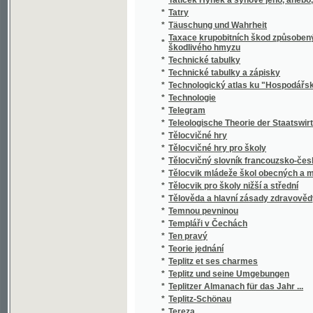
*
Technologie
*
Telegram
*
Teleologische Theorie der Staatswirtschaft
*
Tělocvičné hry
*
Tělocvičné hry pro školy
*
Tělocvičný slovník francouzsko-český
*
Tělocvik mládeže škol obecných a měšťan
*
Tělocvik pro školy nižší a střední
*
Tělověda a hlavní zásady zdravovědy
*
Temnou pevninou
*
Templáři v Čechách
*
Ten pravý
*
Teorie jednání
*
Teplitz et ses charmes
*
Teplitz und seine Umgebungen
*
Teplitzer Almanach für das Jahr ...
*
Teplitz-Schönau
*
Tereza
*
Tereza Raquinová
*
Terminologický slovník hornický německo
*
Těsnopis snadno a rychle
*
Testament
*
Teta Anna
*
Teta Aurelie
*
Teta v ohni
*
Teutsch-böhmisches Konversazionstasche
*
Text zum Industrial-Atlas des Königreiche
*
Těžké doby dělnického hnutí v Americe