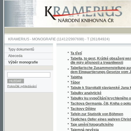
KRAMERIUS
-
MONOGRAFIE
(11412/2997698) -
T (261/84924)
Typy dokumentů
*
Ta třetí
Abeceda
Tabella, to gest, Krátké obsaženj wssech w 
*
Výběr monografie
dle mjry přjsnosti a trwanliwosti
Tabellarische Zusammenstellung aus der Geb
*
dem Einquartierungs-Gesetze vom Jahre 1
*
Tabitha
*
Tábor
Pokročilé vyhledávání
*
Tabule k Staroitalii slavjanské Jana Kollára
*
Tabulky analytické
*
Tabulky ku vypočítání krychleného objemu 
*
Tacitova Germania, čili, Kniha o poloze, m
*
Tacitovy Dějiny
*
Tafeln zur Statistik von Böhmen
*
Tägliches Opfer eines wahren Christen zum
*
Taje umění fotografického
*
Tajemná nevěsta
*
Tajemná nevěsta
*
Tajemná vidění