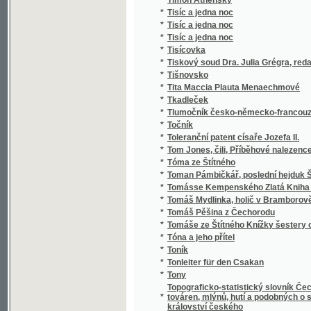
*
Tomásse Kempenského Zlatá Kniha o Násle
*
Tomáš Mydlinka, holič v Bramborově
*
Tomáš Pěšina z Čechorodu
*
Tomáše ze Štítného Knížky šestery o obec
*
Tóna a jeho přítel
*
Toník
*
Tonleiter für den Csakan
*
Tony
Topograficko-statistický slovník Čech, čili
*
továren, mlýnů, hutí a podobných o samotě l
království českého
Topografisch-statistischer Schematismus 
*
Adressenbuch sämmtlicher bei demselben a
*
Topographie der historischen und Kunst-Den
*
Topographie der historischen und Kunst-Den
*
Topographie der historischen und Kunst-Den
*
Topographie der historischen und Kunst-Den
*
Topographie des kaiserl. königl. Antheils vo
*
Topographische handelskarte des österreic
*
Topographischer Grundriss von Prag und 
Topographisches Handbuch vom Mahrisch-S
*
Geschäftsmänner und Privatpersonen
*
Topographisches Post-Lexicon des Königr
*
Torquata Tassa Osvobozený Jerusalem
*
Touha po štěstí
*
Tovačovská kniha ortelů olomuckých
*
Toxin
*
Tragikové
*
Trappista