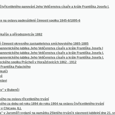
osti okresního zastupitelstva smíchovského 1865-1885
ého jubilea Jeho Veličenstva císaře a krále Františka Josefa I
ého jubilea Jeho Veličenstva císaře a krále Františka Josefa I.
ého jubilea Jeho Veličenstva císaře a krále Františka Josefa I.
 spolku Prácheň v Horažďovicích 1862 - 1912
ška Palackého
benči
lavu třicetiletého trvání
obu od roku 1894 do roku 1904 na oslavu čtyřicetiletého trvání
gu, ILL
měři vydaný na památku 25letého trvání k slavnosti jubilejní dne 21. srpna 1887
ování Jeho Veličenstva císaře a krále Františka Josefa I., jakož i dvěstěletého trvání
vání tělocvičné jednoty Sokola pražského
vání tělocvičné jednoty Sokola pražského
ici (na Jičínsku) na oslavu 30ti leté činnosti jednoty (1862-1892) a v upomínku na II.
rickým o sokolských závodech českoamerických v Českém Brodě 26. června 1887 So
ožice