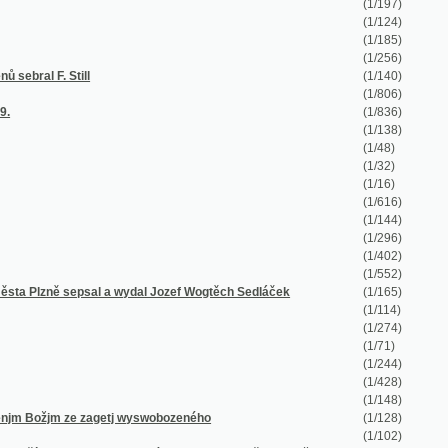
(1/296)
(1/402)
(1/552)
al a wydal Jozef Wogtěch Sedláček
(1/165)
(1/114)
(1/274)
(1/71)
(1/244)
(1/428)
(1/148)
 zagetj wyswobozeného
(1/128)
(1/102)
l Prachovských ve dnech 29. června až 1.
(1/20)
(1/16)
(1/103)
(1/14)
(1/22)
(1/168)
(1/123)
(1/88)
(1/47)
(1/47)
(1/94)
(1/100)
(1/99)
(1/106)