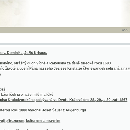
RSS
-
TISK
-
NÁP
inika, Ježíš Kristus.
, strážný duch Vídně a Rakouska za tísně turecké roku 1683
otě a učení Pána nasseho Ježjsse Krista ze čtyr ewangelí sebraná a na wssecky dni cel
ek pro naše milé maličké
lodvorského, odbývaná ve Dvoře Králové dne 28., 29., a 30. září 1867
oku 1880 vykonal Josef Šauer z Augenburgu
rozeném, kulturním a mravním
sluší se dítky rozumně vychovávati
nezoufej!