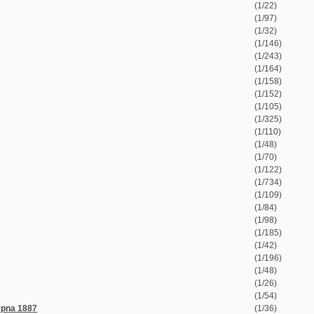
(1/105)
(1/325)
(1/110)
(1/48)
(1/70)
(1/122)
(1/734)
(1/109)
(1/84)
(1/98)
(1/185)
(1/42)
(1/196)
(1/48)
(1/26)
(1/54)
(1/36)
 Pražského 28. pěšího pluku Humberta I., krále
(1/173)
(1/364)
(1/379)
 sjezd "První české župy pěvecké" r. 1893
(1/56)
kol českobrodský
(1/28)
(1/24)
(1/18)
(1/47)
(1/94)