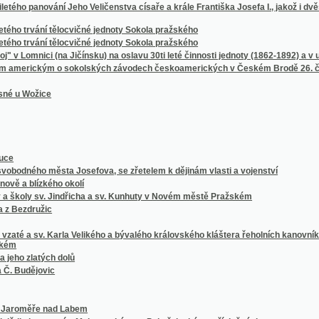
ho města Josefova, se zřetelem k dějinám vlasti a vojenství
lízkého okolí
ly sv. Jindřicha a sv. Kunhuty v Novém městě Pražském
ružic
 sv. Karla Velikého a bývalého královského kláštera řeholních kanovníků Lateranských
latých dolů
ějovic
ěře nad Labem
in k panstvím Malenovskému a Pohořeleckému příslušných
sna
 J. Havránka, bývalého faráře v Jimramově, přeložil a z jiných pramenů sebral F. Stil
ého Viléma hraběte Slavaty z Chlumu a Košmberka ... od L. 1608 do 1619.
 totiž, Jeruzalém, Betlém a Nazaret /
 1791 v Praze