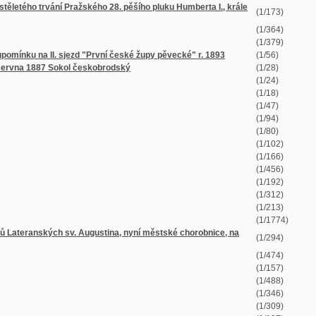
(1/80)
(1/102)
(1/166)
(1/456)
(1/192)
(1/312)
(1/213)
(1/1774)
 sv. Augustina, nyní městské chorobnice, na
(1/294)
(1/474)
(1/157)
(1/488)
(1/346)
(1/309)
(1/197)
(1/124)
(1/185)
(1/256)
l
(1/140)
(1/806)
(1/836)
(1/138)
(1/48)
(1/32)
(1/16)
(1/616)
(1/144)