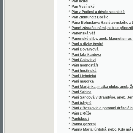
*
Paní Sandová v Brandýse, aneb, Jen žádnou
*
Paní tchýně
*
Páni z Boskovic a potomní držitelé hradu b
*
Páni z Růže
*
Paničkou /
*
Panna gezernj
*
Panna Maria lúrdská, nebo, Kdo má pravdu?
*
Panna Orleanská
*
Panna Orleanská
*
Panna Orleanská
*
Panoráma
*
Panossowa sselmowstwj
*
Panování Josefa I. a Karla VI.
*
Panství kutnohorské
*
Panství táborské a bývalé poměry jeho pod
*
Panstvo ze zámku
*
Pantáta Bezoušek
*
Pantheon
*
Pantomima und Tanz der Silvana vor dem Sp
*
Papež Lev XIII
*
Papežka Johanna nazvaná Papež v sukních
*
Paprsek luny a jiné povídky
*
Paprsky a stíny
*
Paprslek slunce
*
Parabole o marnotratném synu
*
Paraklytus
*
Pardubice - Vinice