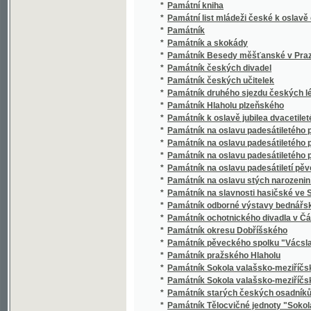
*
Památník Hlaholu plzeňského
*
Památník k oslavě jubilea dvacetileté činn
*
Památník na oslavu padesátiletého panovnick
*
Památník na oslavu padesátiletého panovnick
*
Památník na oslavu padesátiletého panovnick
*
Památník na oslavu padesátiletí pěveckého
*
Památník na oslavu stých narozenin Franti
*
Památník na slavnosti hasičské ve Skutči
*
Památník odborné výstavy bednářské
*
Památník ochotnického divadla v Čáslavi
*
Památník okresu Dobříšského
*
Památník pěveckého spolku "Vácslav" v Bu
*
Památník pražského Hlaholu
*
Památník Sokola valašsko-meziříčského na os
*
Památník Sokola valašsko-meziříčského za d
*
Památník starých českých osadníků v Chica
*
Památník Tělocvičné jednoty "Sokola" v Jaro
Památník vydaný k oslavě padedsátiletého pan
*
italského
*
Památník vydaný na oslavu dvacetiletého tr
*
Památník vydaný na oslavu dvacetiletého tr
*
Památník zpěváckého spolku "Bořivoj" v Lomn
*
Památník, jejž věnuje drahým bratrům ame
*
Památnosti města Prahy
*
Památnosti twrze pusté na Hoře krásné u W
*
Památnosti západní Moravy
*
Památný peníz