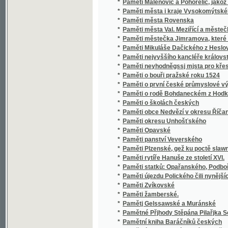
*
Paměti okresu Unhošťského
*
Paměti Opavské
*
Paměti panství Veverského
*
Paměti Plzenské, gež ku poctě slawných Wl
*
Paměti rytíře Hanuše ze století XVI.
*
Paměti statků: Opařanského, Podbořského,
*
Paměti újezdu Polického čili nynějších pan
*
Paměti Zvíkovské
*
Paměti žamberské.
*
Pamětj Gelssawské a Muránské
*
Pamětné Přjhody Stěpána Pilařjka Senickéh
*
Pamětní kniha Baráčníků českých
Pamětní list v upomínku výpravy českých sp
*
července 1900
*
Pamětní spis k jubileu čtyřicetiletého panová
*
Pamětní spis na oslavu 300letého trvání spo
*
Pamětní spis o Dunajsko-vltavsko-labském 
*
Pamětní spis o vodní otázce král. hlavního 
*
Pamětní spis vydaný na oslavu sté ročnice v
*
Pamětní spis za příčinou otevření přístavu v
*
Pamětnosti farní osady Polické nad Metují
*
Pamětnosti Spolku pro vysazování stromů k o
*
Pampelišky
*
Pán a dělník, aneb, Otcovo dědictví
*
Pán a správce
*
Pan Alfons
*
Pan ammanuensis na wenku, aneb, Putowán