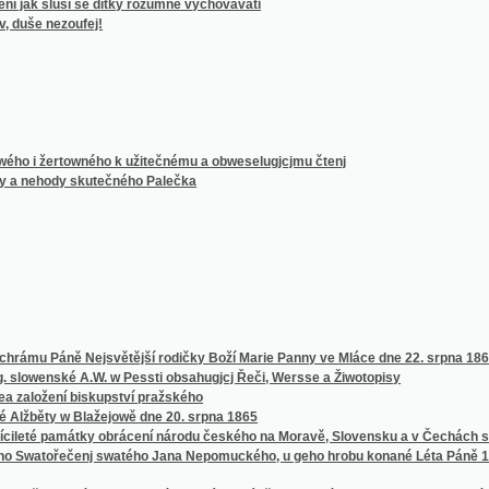
ertowného k užitečnému a obweselugjcjmu čtenj
hody skutečného Palečka
Páně Nejsvětější rodičky Boží Marie Panny ve Mláce dne 22. srpna 1869
ké A.W. w Pessti obsahugjcj Řeči, Wersse a Žiwotopisy
žení biskupství pražského
y w Blažejowě dne 20. srpna 1865
 památky obrácení národu českého na Moravě, Slovensku a v Čechách skrze Cyrila a Me
tořečenj swatého Jana Nepomuckého, u geho hrobu konané Léta Páně 1829
 hodného a ozdobného chrámu Páně i milostného obrazu blahoslawené Panny Marie
 =
na Moravě