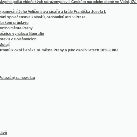
c wěk a spisy wybrané
rdce