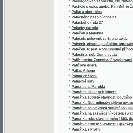
*
Palackého pasivní oposice
*
Palackého třída 27
*
Palacký národu
*
Paleček a Malenka
*
Paleček, milownjk žertu a prawdy.
*
Paleček, obsahu poučného, oprawdiwého i ž
*
Paleček, to jest, Podivuhodné příhody a ne
*
Palestina, neb, Země svatá
*
Palič, anebo, Zanedbané wychowánj
*
Paličova dcera
*
Pallas Athene
*
Palma ze Sionu
*
Palmové listy
*
Památce L. Marolda
*
Památce Otakara Kádnera
*
Památka 100leté slavnosti poutního chrámu 
*
Památka Dobrodincůw cjrkwe ewang. slowens
*
Památka na slavnost 900letého jubilea zalo
*
Památka na zaswěcení kostela swaté Alžbět
*
Památka roku slavnostního 1863, tisícileté
*
Památka stoleté Slawnosti Cjrkewnjho Swa
*
Památka z Prahy
*
Památka ze Sepekow, aneb, Popsánj paměti
*
Památky českých reformátorův
*
Památky dřevního písemnictví Jihoslovanův
*
Památky hlaholského písemnictví
*
Památky hradu, města a panství Brůmova 