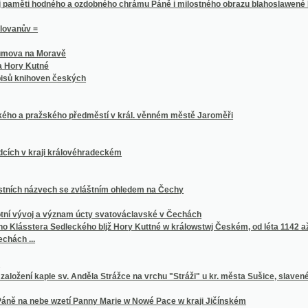
Kutné
ihoven českých
ražského předměstí v král. věnném městě Jaroměři
kraji královéhradeckém
ázvech se zvláštním ohledem na Čechy
voj a význam úcty svatováclavské v Čechách
era Sedleckého bljž Hory Kuttné w králowstwj Českém, od léta 1142 až do roku 1807
..
 kaple sv. Anděla Strážce na vrchu "Stráži" u kr. města Sušice, slavenému v měsíci zá
nebe wzetí Panny Marie w Nowé Pace w kraji Jičínském
iletého panování Jeho Veličenstva císaře a krále Františka Josefa I.
vu padesátileté činnosti spolku 1845-6/1895-6
 přírodozpytcův 1882