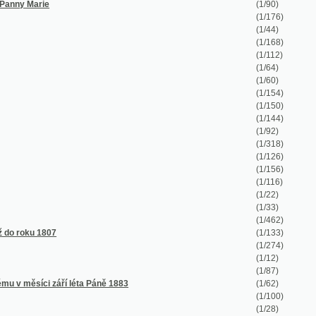
(1/64)
(1/60)
(1/154)
(1/150)
(1/144)
(1/92)
(1/318)
(1/126)
(1/156)
(1/116)
(1/22)
(1/33)
(1/462)
(1/133)
(1/274)
(1/12)
(1/87)
ří léta Páně 1883
(1/62)
(1/100)
(1/28)
(1/22)
(1/97)
(1/32)
(1/146)
(1/243)
(1/164)
(1/158)
(1/152)