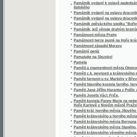
*
Pamatujte na Slezsko!
*
Pamela
*
Paměti a znamenitosti města Olomouce
*
Paměti c.k. pevnosti a královského svobodné
*
Paměti farnosti u sv. Markéty v Břevnově a b
*
Paměti hlavního kostela farního, fary a ško
*
Paměti Jana Jiřího Haranta z Polžic a z Bezd
*
Paměti Josefa Václ. Friče.
Paměti kostela Panny Marie na nebe vzaté a
*
Hoře Karlově v Novém městě Pražském
*
Paměti král. horního města Jílového a jeho z
*
Paměti královského a horního města Č. Bud
*
Paměti královského města Berouna
*
Paměti královského města Slaného.
*
Paměti královského věnného města Jarom
*
Paměti Malenovic a Pohořelic, jakož i děd
*
Paměti města i kraje Vysokomýtského
*
Paměti města Rovenska
*
Paměti města Val. Meziřící a městečka Kra
*
Paměti městečka Jimramova, které ze zápisků
*
Paměti Mikuláše Dačického z Heslova
*
Paměti nejvyššího kancléře království česk
*
Paměti neyhodněgssj mjsta pro křesťanstwo,
*
Paměti o bouři pražské roku 1524
*
Paměti o první české průmyslové výstavě r.
*
Paměti o rodě Bohdaneckém z Hodkova
*
Paměti o školách českých
*
Paměti obce Nedvězí v okresu Říčanském