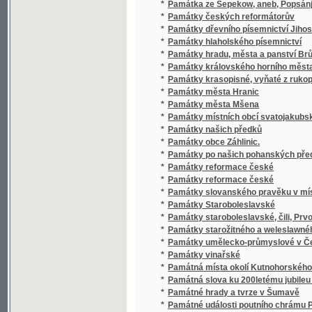
*
Památky královského horního města Hory 
*
Památky krasopisné, vyňaté z rukopisů kn
*
Památky města Hranic
*
Památky města Mšena
*
Památky místních obcí svatojakubského a p
*
Památky našich předků
*
Památky obce Záhlinic.
*
Památky po našich pohanských předcích v 
*
Památky reformace české
*
Památky reformace české
*
Památky slovanského pravěku v místních n
*
Památky Staroboleslavské
*
Památky staroboleslavské, čili, Prvotní vý
*
Památky starožitného a weleslawného Klásst
*
Památky umělecko-průmyslové v Čechách .
*
Památky vinařské
*
Památná místa okolí Kutnohorského
*
Památná slova ku 200letému jubileu založení
*
Památné hrady a tvrze v Šumavě
*
Památné události poutního chrámu Páně na 
*
Památní kniha
*
Památní list mládeži české k oslavě čtyřicet
*
Památník
*
Památník a skokády
*
Památník Besedy měšťanské v Praze na osla
*
Památník českých divadel
*
Památník českých učitelek
*
Památník druhého sjezdu českých lékařův a