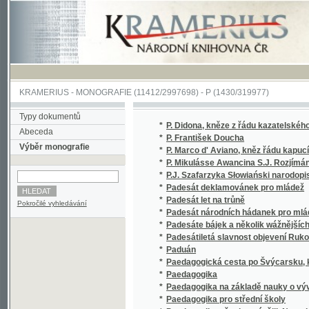
KRAMERIUS
-
MONOGRAFIE
(11412/2997698) -
P (1430/319977)
Typy dokumentů
*
P. Didona, kněze z řádu kazatelského sv. Dom
Abeceda
*
P. František Doucha
Výběr monografie
*
P. Marco d' Aviano, kněz řádu kapucínského
*
P. Mikulásse Awancina S.J. Rozjímání o žiw
*
P.J. Szafarzyka Słowiański narodopis
*
Padesát deklamovánek pro mládež
*
Padesát let na trůně
Pokročilé vyhledávání
*
Padesát národních hádanek pro mládež
*
Padesáte bájek a několik wážnějších básnič
*
Padesátiletá slavnost objevení Rukopisu Kra
*
Paduán
*
Paedagogická cesta po Švýcarsku, kterou r
*
Paedagogika
*
Paedagogika na základě nauky o vývoji při
*
Paedagogika pro střední školy
*
Paedagogika všeobecná, čili, Navedení jak 
*
Pachole s opicí, anebo, Pán Bůh je živ, duše 
*
Palác a sbořenina