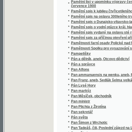
*
Pan Franz, aneb, Sedlák šelma velká
*
Pán Lysé Hory
*
Pan markýz
*
Pan Měsíček, obchodník
*
Pan ministr
*
Pan Plichta z Žirotína
*
Pan sekretář
*
Pán světa
*
Pan Šimon z Wrchotic
*
Pan Tadeáš, čili, Poslední zájezd na Litvě
*
Pan učitel
*
Pan Vyšínský
*
Pán z Podlesí a děvče vesnické
*
Pan Zikmund z Boršic
*
Pána Bohuslawa Hasišteynského z Lobkowi
*
Pane! zůstaň s námi, neb se připozdjwá
*
Panenská věž
*
Panenské sliby, aneb, Magnetismus srdce
*
Paní a dívky české
*
Paní Bovaryová
*
Paní fabrikantova
*
Páni Golovlevi
*
Páni hodnostáři
*
Paní hostinská
*
Paní Lichnická
*
Paní majorka
*
Paní Marjánka, matka pluku, aneb, Ženské s
*
Paní Sabina