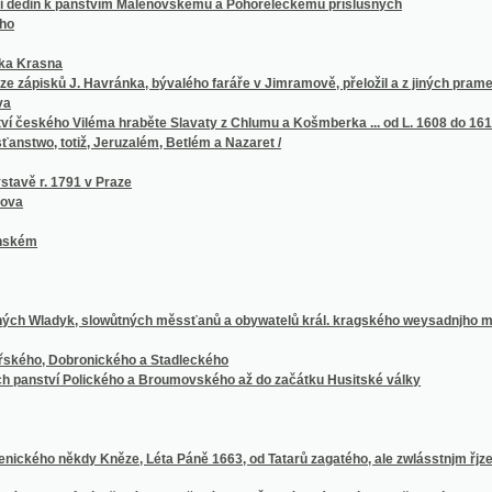
adyk, slowůtných měssťanů a obywatelů král. kragského weysadnjho města Plzně seps
 Dobronického a Stadleckého
ství Polického a Broumovského až do začátku Husitské války
o někdy Kněze, Léta Páně 1663, od Tatarů zagatého, ale zwlásstnjm řjzenjm Božjm ze
olků vídeňských sdružených v I. Českém národním domě ve Vídni, XV. do Jičína a Ska
ní Jeho Veličenstva císaře a krále Františka Josefa I.
lečenstva knihařů, ozdobníků atd. v Praze
průplavu
města Prahy
ynálezu litografie
 Holešovicích
krášlení kr. hl. města Prahy a jeho okolí v letech 1858-1882
j za nowelau