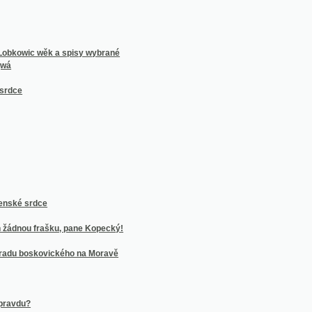
 frašku, pane Kopecký!
oskovického na Moravě
daných
iegel aus der Oper Silvana