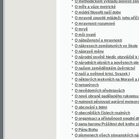
*
O nákresech zeměpisných ve škole
*
O nápravě měny
*
O národní osvětě hledíc obzvláště k literatu
*
O národních písních a pověstech plemen s
*
O našem zemědělském úvěrnictví
*
O naší a světové krisi. Svazek I
*
O některých jeskyních na Moravě a jejich 
*
O netopýrech
*
O nevědomých představách
*
O nové obraně padělaného rukopisu Králov
*
O nutnosti pěstovati agrární meteorologii v
*
O obcování s lidmi
*
O obecnějších číslech realných
*
O organisaci a příslušnosti soudní dle nov
*
O panu baronu Prášilovi dvě knihy zábavné
*
O Pánu Bohu
*
O písmenech všech slovanských národův
O počátku a proměnách pravopisu českého 
*
orthografie se rozděluge, k ljbeznému a ne
*
O počtu variačním
*
O podstatě díla uměleckého
*
O poesii a povaze lorda Byrona.
*
O pohoří Himálaji
*
O pojišťování
*
O pokroku fysikálním v posledním desítiletí
*
O pokroku mravnosti
*
O pokroku přírodních věd