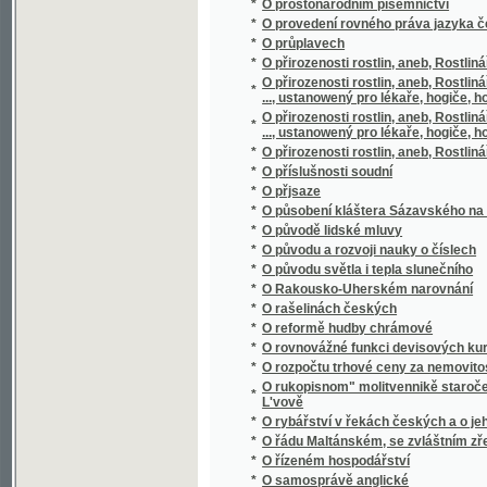
*
O původu a rozvoji nauky o číslech
*
O původu světla i tepla slunečního
*
O Rakousko-Uherském narovnání
*
O rašelinách českých
*
O reformě hudby chrámové
*
O rovnovážné funkci devisových kursů
*
O rozpočtu trhové ceny za nemovitosti dle
O rukopisnom" molitvennikě staročešskom" s
*
L'vově
*
O rybářství v řekách českých a o jeho pom
*
O řádu Maltánském, se zvláštním zřetelem 
*
O řízeném hospodářství
*
O samosprávě anglické
*
O scelování pozemků
*
O scenerii řeckého divadla
*
O sebevědomí učitelském
*
O sedmeru dobytka domácýho, geho chowá
*
O slawnosti národnj sw. Prokopa w Čechách
*
O slohu různých národů se zvláštním zřete
*
O slozích stavebních
*
O složení evangelií
*
O slunečníkovi, měsíčníkovi a větrníkovi
*
O směnkách
*
O smíšeném manželstwj
*
O Smolíčkovi
*
O snu
*
O sociálních poměrech českého studentstv
*
O soustavě sluneční