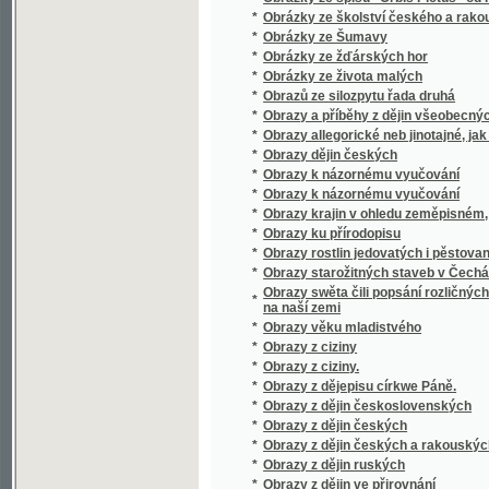
*
Obrazy z zemí, národův a dějin rakouských
*
Obrazy ze silozpytu, znázorňující některá nejd
*
Obrazy ze života rolnického na Valašsku od XV
*
Obrazy ze života starověkých národů
*
Obrazy, powěsti a anekdoty z národního a s
*
Obrazy, powěsti a anekdoty z národního a s
*
Obrys řízení správního
*
Obřady Katolické Církve
*
Obřady při obláčce a skládání slibu sester 
Obssjrné prostonárodnj naučenj o řemeslech
*
a prospěchu wsselikých stawůw.
*
Obssjrné wyprawowánj podlé K.G. Salcmana
*
Obssjrný žiwotopis mistra Jana z Husince,
*
Obšírná sbírka písní s připojenými modlitba
*
Obšit
*
Obyvatelstvo české a německé na Moravě
*
Obyvatelstvo Rakouska dle všeobecného sčí
*
Od atheismu k plné pravdě
*
Od Balkánu
*
Od Bzenca
*
Od hvězd až do lůna země
*
Od jara do jara
*
Od kolébky do hrobu
*
Od potopy světa
*
Od srdce k srdci
*
Od Žďáru
*
Odboj Nizozemska proti Filipu II.