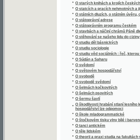
*
O šermu šavlí
O škodlivosti hrabání stlaní lesního lesu, o
*
hospodářství lze odpomoci
*
O škole mladogrammatické
*
O štočkovém tisku vlny bílé i barvené po s
*
O tanci antickém
*
O těle lidském
*
O theorii a praxi studia na fakultách vysoký
*
O theorii forem bilinearných
*
O tom nejdůležitějším
*
O trýzněnj howad
*
O třech holoubkách
*
O tvorstvu předvěkém
*
O úmluvách vídeňských
*
O úpadku národa českého
*
O ústrojnosti včely
*
O váze
*
O vědě a umění
*
O velikém hvězdáři Koperníkovi
*
O vlasteneckém idealismu
*
O vlastenectví, o češtině a o národu česko
*
O vodě
*
O vodních družstvech
*
O volbě stavu
*
O vrstvách kůry zemské a skamenělých [sic
*
O vychování mládeže v našich domácnoste
*
O vychování národním
*
O vychování syna