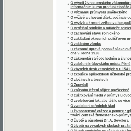
*
O životě a působení Dr. A. Seydlera
*
O životě na vysokých školách pražských kn
*
O životě socialním na základech křesťansk
*
O životu a působení Ferdinanda Lassalla
*
O živých a mrtvých
*
Oba lichváři
*
Obce bez pastýřů duchowních
*
Obce právo a moc
*
Obcování s lidmi
*
Občan a stát
*
Občan-generál
*
Obec Královice v okresu Říčanském
*
Obecná kronika, čili, Vypravování o národe
Obecní řád saudní a řád konkursní Čech, Mor
*
Krajinska, Gorice, Gradišče, Terstu, Tyrol 
*
Obecní schematismus král. hlavního města 
*
Obecní zákon lesní se všemi dodatky, zvlášt
*
Obecnj zákon
*
Obecný zákon trestní daný dne 27. května 1
*
Obecný zákon trestní daný dne 27. května 
*
Obecný zákonník občanský císařství Rako
*
Obecný zákonník občanský císařství Rako
Obecný zákonník obchodní se všemi dodatk
*
a komorách obchodních, pak řád živnostensk
zákony o společenstvech pro napomáhání ži
*
Obecný zeměpis věnovaný mládeži škol ob
*
Oberhirtliche Neujahrswünsche an die Gläub
*
Oberndorf