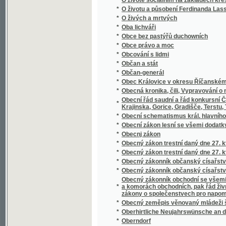
*
Oberon
*
Oběť fanatismu
*
Oběť msse swaté, s připogeným swatodenn
*
Oběť náčelníka Mandanů
*
Obět nowého zákona
*
Oběti náboženského fanatismu
*
Oběti pověry
*
Obětovaná
*
Obětovaná
*
Obětovaná
*
Obětovnosť a věrnosť u Soshonů
*
Obchod v otrocích
*
Obchodní a živnostenská komora v Praze v p
*
Obchodní dům v mořských skaliskách
*
Obchodní korrespondence v řeči české a 
*
Obchodní politika : její minulý vývoj i prou
*
Obchodní politika napsal Josef Gruber
*
Obchodníci
*
Objev a popis dvojpravidelných hranatin
*
Objev a popis nových pravidelných hranatin
*
Objevení Ameriky
*
Objevení Ameriky Kristofem Kolumbem
*
Obležení Kolobřehu
*
Obležení Vídně od Turků roku 1683
*
Oblomovština
Obnova peněžního trhu : předneseno na shr
*
června 1934
*
Obnovené obrazy