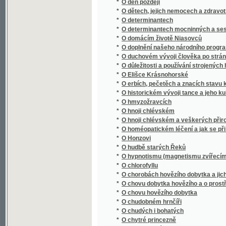
*
O determinantech mocninných a sestavnýc
*
O domácím životě Niasovců
*
O doplnění našeho národního programu
*
O duchovém vývoji člověka po stránce všeli
*
O důležitosti a používání strojených hnojiv
*
O Elišce Krásnohorské
*
O erbích, pečetěch a znacích stavu kněžsk
*
O historickém vývoji tance a jeho kulturní
*
O hmyzožravcích
*
O hnoji chlévském
*
O hnoji chlévském a veškerých přirozených 
*
O homéopatickém léčení a jak se při něm za
*
O Honzovi
*
O hudbě starých Řeků
*
O hypnotismu (magnetismu zvířecím)
*
O chlorofyllu
*
O chorobách hovězího dobytka a jich léčení
*
O chovu dobytka hovězího a o prostředcích 
*
O chovu hovězího dobytka
*
O chudobném hrnčíři
*
O chudých i bohatých
*
O chytré princezně
*
O instrumentále
*
O Jednotě Bratří Českých
*
O jednotnosti Goethova Fausta
*
O jednotnou konstrukci finanční vědy : (poz
*
O jeteli a jeho promyslném pěstování