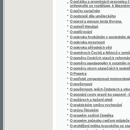
*
O poměrech Čechů a Němců v zemích českýc
*
O poměru českých stavů k reformám podda
*
O poměru paedagogiky k ostatním naukám
*
O poměru skvrn slunečních k teplotě poze
*
O Popelce
*
O potřebě zorganizovati meteorologická po
*
O povětrnosti
*
O povětrnosti, jejích činitelech a vlivu na ro
*
O poznání cesty pravé ku spasení - Dcerka
*
O požárech a hašení ohně
*
O praktickém směru vychování
*
O právu římském
*
O prawém sstěstj člowěka
*
O prawém způsobu cwičenj mládeže we ssk
*
O prohlížení mléka kravského se stanoviska
*
O prostonárodním písemnictví
*
O provedení rovného práva jazyka českého p
*
O průplavech
*
O přirozenosti rostlin, aneb, Rostlinář
O přirozenosti rostlin, aneb, Rostlinář, obs
*
..., ustanowený pro lékaře, hogiče, hospodá
O přirozenosti rostlin, aneb, Rostlinář, obs
*
..., ustanowený pro lékaře, hogiče, hospodá
*
O přirozenosti rostlin, aneb, Rostlinář, pro
*
O příslušnosti soudní
*
O přjsaze
*
O působení kláštera Sázavského na vývoj st
*
O původě lidské mluvy