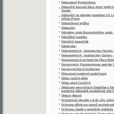
1894
*
Okres Mladoboleslavský
*
Okres Neveklovský
*
Okres Sedlčanský
*
Okres Sedlecký v Táborsku
*
Okres Smíchovský a jeho správa
*
Okres Třeboňský
*
Okres Uhlířsko-janovický v Čáslavsku
*
Okres Velvarský na Všeobecné zemské jubil
*
Okres Vlašimský
*
Okres Votický
*
Okresní hejtmanství Holešovské
*
Okus Česko-Německého práwnického a ged
*
Okus w básněnj českém.
*
Oldřich a Božena
*
Olitiza, dcera prérie
*
Oliver Cromwell a anglická republika
*
Oliver Twist, aneb, Mladictwj sirotka.
*
Olivier
*
Olivový sad a jiné novelly
*
Olla-Potrida, oder, Dies Buch gehört dem Kä
*
Olomouc, královské hlavní město Moravy
*
Oltář, poučná a modlitební kniha i zpěvník 
*
Omylowé
*
On hledá poklad
*
On the Central South African Tribes from th
*
Ondřej Černyšev
*
Opatovický klášter, neb, Pomsta vypovězen