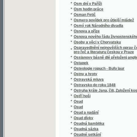
Otewřený list hraběte Lwa z Thunů panu Jan
*
swatodušních
*
Othello, Mauřenjn Benátský
*
Otokar.
*
Otroci v Texasu
*
Otroctví naší doby
*
Otrok, anebo: Wyzrazený u hrobu hřjssnjk
*
Oudolí Almerianské
*
Ouklady a láska
*
Ouplný Kapesní slowník čechoslowanského
*
Ouvertur aus der Oper Don Juan für das Pia
*
Ouverture [aus der Oper] La violette
*
Ouverture aus der Oper Der lustige Schuste
*
Ouverture aus der Oper Der Vampyr für das 
*
Ouverture aus der Oper Joseph und seine B
*
Ouverture aus der Oper Tancred für´s Piano
*
Ouverture de l´opera Cendrillon (Aschenbröd
*
Ouverture de l´Opera La Clemenza di Tito po
*
Ouverture[aus der Oper] La violette
*
Ovoce, užití jeho v domácnosti a kuchyni
*
Owoce dobrého wychowánj
*
Owoce dobročinnosti
*
Oznamovatel sjezdu českých lékařův a přír
*
Ozvěna z Assisi
*
Oživené hroby