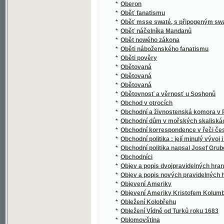
*
Obnovené právo a Zřízení zemské dědičnéh
*
Obrana celní na ochranu českého rolnictví 
*
Obrana českého jazyka proti utrhačům a o
*
Obrana prawdy katolické proti odporům akato
*
Obrana proti lhářům a utrhačům
*
Obrana základů víry katolické.
*
Obraz činnosti literární učitelstva českoslo
*
Obraz Dokonalého Včitele
*
Obraz Gasných nebes s krátkým popsánjm ne
Obraz Jednoty Českobratrské čili Jana Lasit
*
Polském od Jana Amosa Komenského
*
Obraz květeny
*
Obraz minulosti starožitného města Prachat
*
Obraz smjsseného manžesltvj
Obraz starého swěta, to gest: Wšeobecná pol
*
pádu západnj řjše řjmské
*
Obraz staropohanské t. j. řecké a římské s
*
Obraz strany mladočeské a čestný soud, pol
*
Obraz světa slovanského s hlediště politick
*
Obrazárna česko-moravská ve fotografiích
*
Obrazárna Jos. V. Nováka v Praze
*
Obrázková abeceda
*
Obrázková dějepisná čítanka Spojených stá
*
Obrázková kniha k názornému vyučování dí
*
Obrázkové dějiny národa českého
*
Obrázkový kalendář na rok 1863
*
Obrázkový život svatých pro školu a dům