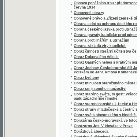
*
Obrázky
*
Obrázky klatovské
*
Obrázky národopisné
*
Obrázky od nás
*
Obrázky přírodopisné.
*
Obrázky veršem
*
Obrázky z Čech a Moravy
*
Obrázky z dějin vlasti
Obrázky z dějin všeobecných ku potřebě m
*
dívčích školách
*
Obrázky z dob našeho probuzení
*
Obrázky z mizící Prahy
*
Obrázky z naší minulosti
*
Obrázky z pravěku země české
*
Obrázky z Ruska
*
Obrázky z říše rostlinné
*
Obrázky z venkova
*
Obrázky ze přírody.
*
Obrázky ze Slezska
*
Obrázky ze smíšené osady
*
Obrázky ze spisu "Orbis Pictus" od Komen
*
Obrázky ze školství českého a rakouského z X
*
Obrázky ze Šumavy
*
Obrázky ze žďárských hor
*
Obrázky ze života malých
*
Obrazů ze silozpytu řada druhá
*
Obrazy a příběhy z dějin všeobecných :
*
Obrazy allegorické neb jinotajné, jak dávnýc