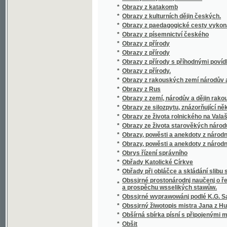
*
Odborná pathologie a therapie.
*
Ode břehů moře Středozemského
Ode latine sur Carlsbad, composée, vers la 
*
Lobkowitz, avec une traduction polyglotte, u
*
Odgłos pieśni ruskich Czelakowskiego
*
Odchodnj nawsstiwenj, aneb, Ukrutné násle
*
Odkaz J.V. Friče
*
Odkryté poklady
*
Odměna vděčnosti
*
Odměna zrádcova
*
Odplata
*
Odpočinutj wěčné dey gim Pane
*
Odpor stavův českých proti Ferdinandovi I. 
*
Odpoutaný Prometheus
Odpověď kterouž dává Alois Vojtěch Šembera 
*
Soudu
Odpověď na námitky kapitána Ch. Liernura pr
*
města Prahy
*
Odpustková knížka
*
Odpustky
*
Odrobiny stolu Nazaretského, aneb, Opis 
*
Odvážlivý kapitán
*
Odvážný loupežník
*
Odzbrojte!
*
Oekonomisch - botanisches Garten - Journa
*
Oekonomisch - praktischer Garten – Katec
*
Oekonomisch-technische Flora Böhmens
*
Oesterreich, Panslavismus und die Südslav