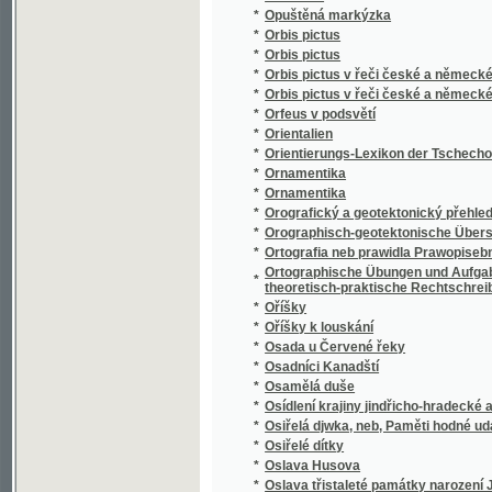
*
Osudnou stopou
*
Osudný den fidlovačky, aneb, Strašidlo v še
*
Osudný náramek
*
Osudný sňatek
*
Osudy dělnické rodiny
*
Osudy lesníkovy rodiny
Osummecýtma Prawidel Hry mrawopočestné, 
*
proslowem a doslowem
*
Osvoboďený Jerusalém
*
Otázka dělnická
*
Otázka sociální
*
Otázka: co máme o zpowědi katoljků držeti? 
*
Otázky a odpovědi z předmětů prvního oodě
Otázky na děti, aneb, Předcházegjcý potře
*
rodičům, swětským y duchownjm učitelům
*
Otcové a děti
*
Otcovské věno
*
Otče náš
*
Otče náš v devateru řečí duchovních
*
Otče náš w desateru modliteb pro djtky
*
Otčenáš
*
Otčenáš w desateru modliteb pro djtky
*
Otec
*
Otec a syn
*
Otec a syn
*
Otec a syn, čili, Vojsko francouzské v Rusíc
*
Otec Radecký
*
Otevřený list panu Dru Janu Kvíčalovi, zem