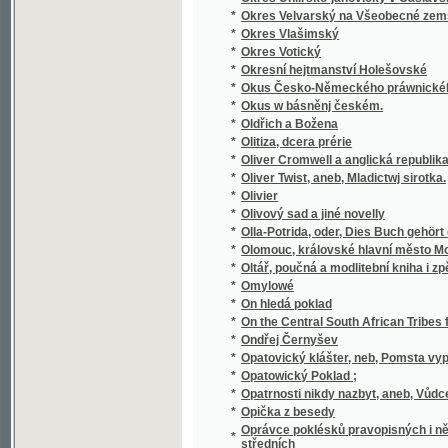
*
Osiřelé dítky
*
Oslava Husova
*
Oslava třistaleté památky narození J.A. K
*
Osm dní v Paříži
*
Osm hodin práce
*
Osman Fetič
*
Osmero povídek pro útlejší mládež
*
Osmý rok Národního divadla
*
Osnova a příze
*
Osnova nového řádu živnostenského s úvod
*
Osoby a věci v Chorvatsku
Ospravedlnění nejnovějších oprav českého p
*
pro řeč a literaturu českou v Praze
*
Ossianovy básně dlé přeloženj anglického J
*
Ostapek
*
Osteologie ropuch - Bufo laur
*
Ostny a hroty
*
Ostravská mluva
*
Ostravsko do roku 1848
*
Ostruha krále Jana, čili, Založení kostela na
*
Ostří hoši
*
Osud
*
Osud
*
Osud a nadání
*
Osud dívky
*
Osudná bambitka
*
Osudná sázka
*
Osudné setkání