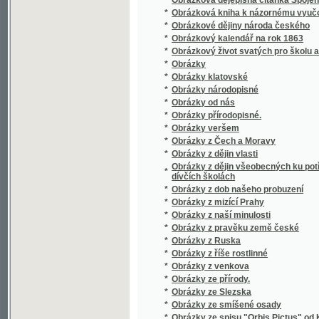
*
Obrazy dějin českých
*
Obrazy k názornému vyučování
*
Obrazy k názornému vyučování
*
Obrazy krajin v ohledu zeměpisném, příro
*
Obrazy ku přírodopisu
*
Obrazy rostlin jedovatých i pěstovaných
*
Obrazy starožitných staveb v Čechách
Obrazy swěta čili popsání rozličných národů, 
*
na naší zemi
*
Obrazy věku mladistvého
*
Obrazy z ciziny
*
Obrazy z ciziny.
*
Obrazy z dějepisu církwe Páně.
*
Obrazy z dějin československých
*
Obrazy z dějin českých
*
Obrazy z dějin českých a rakouských
*
Obrazy z dějin ruských
*
Obrazy z dějin ve přirovnání
*
Obrazy z katakomb
*
Obrazy z kulturních dějin českých.
*
Obrazy z paedagogické cesty vykonané r. 1
*
Obrazy z písemnictví českého
*
Obrazy z přírody
*
Obrazy z přírody
*
Obrazy z přírody s příhodnými povídkami
*
Obrazy z přírody.
*
Obrazy z rakouských zemí národův a dějin
*
Obrazy z Rus