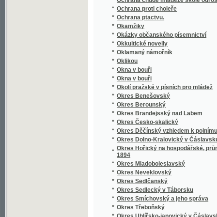
*
Opatowický Poklad ;
*
Opatrnosti nikdy nazbyt, aneb, Vůdce loupež
*
Opička z besedy
Oprávce poklésků pravopisných i některých j
*
středních
*
Opuštěná markýzka
*
Orbis pictus
*
Orbis pictus
*
Orbis pictus v řeči české a německé
*
Orbis pictus v řeči české a německé
*
Orfeus v podsvětí
*
Orientalien
*
Orientierungs-Lexikon der Tschechoslowak
*
Ornamentika
*
Ornamentika
*
Orografický a geotektonický přehled území 
*
Orographisch-geotektonische Übersicht des
*
Ortografia neb prawidla Prawopisebnosti Mo
Ortographische Übungen und Aufgaben nebst
*
theoretisch-praktische Rechtschreibschule 
*
Oříšky
*
Oříšky k louskání
*
Osada u Červené řeky
*
Osadníci Kanadští
*
Osamělá duše
*
Osídlení krajiny jindřicho-hradecké a novo-b
*
Osiřelá djwka, neb, Paměti hodné události m