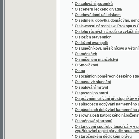
*
O spalování mrtvol
*
O spasení po smrti
*
O správném užívání přestupníkův v české ř
*
O spůsobech dobývání kamenného uhlí
*
O spůsobech dobývání kamenného uhlí
*
O srownalosti katolického náboženstwj s r
*
O sstěpowánj stromů
O stanovení spotřeby topící páry v prvním 
*
využitkování topící páry dle soustavy A.D. D
*
O staročeském dědickém právu
*
O starých knihách a krojích českých
*
O statcích a pracích nehmotných a jich výz
*
O státních dluzích, o státním úvěru, o emisí
*
O státoprávní adrese
*
O státoprávním programu českém
*
O stavbách a náčiní chrámů Páně dle naříze
*
O stěhování se našeho lidu do ciziny
*
O studiu děl básnických
*
O studiu sociologie
*
O studiu věd sociálních : řeč, kterou proslov
*
O Súdán a Saharu
*
O svědomí
*
O světovém hospodářství
*
O svobodě
*
O svobodě svědomí
*
O šelmách kočkovitých
*
O šelmách psovitých