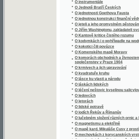
*
O Jiřím Washingtonu, zakladateli svobody 
*
O Kantově kritice čistého rozumu
*
O kodymkách i o wyhříwadle na wodu
*
O kokotici čili povázce
*
O Komenského mapě Moravy
O komorách obchodních a živnostenských : 
*
společenstev v Praze 1904
*
O krmivech a jich upravování
*
O kvadratuře kruhu
*
O lásce ku vlasti a národu
*
O láskách lidských
*
O léčení neštovic kyselinou salicylovou a s
*
O ledovcích
*
O letorách
*
O lidské potravě
*
O lodích Řekův a Římanův
*
O lučebném složení různých ornic a hornin 
*
O magnetismu a elektřině
*
O mapě kard. Mikuláše Cusy z prostředka XV.
*
O mechovkách z korycanských vrstev pod 
*
O methodickém výkladu pověstí slovanských 
*
O míře a váze metrické
*
O módní filosofii naší doby
*
O mravně zpustlé mládeži, toho příčinách a
*
O mravnosti rozumové
*
O mrvě
*
O mši svaté
*
O náboženství a mravnosti