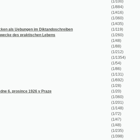
(1/360)
(1/435)
gen im Diktandoschreiben
(1/119)
ktischen Lebens
(1/260)
(1/48)
(1/88)
(1/212)
(1/1354)
(1/54)
(1/86)
(1/131)
(1/692)
(1/28)
 1926 v Praze
(1/20)
(1/360)
(1/201)
(1/148)
(1/72)
(1/47)
(1/48)
(1/235)
(1/398)
(1/60)
(1/23)
(1/26)
(1/38)
(1/36)