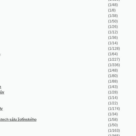
(1/14)
(1/22)
(1/174)
(1/34)
nského
(1/58)
(1/50)
(1/163)
(1/365)
(1/37)
(1/1623)
(1/573)
(1/136)
vě 1895
(1/326)
(1/1278)
(1/259)
(1/712)
(1/972)
(1/196)
(1/70)
(1/592)
(1/252)
ann
(1/50)
(1/1056)
(1/326)
(1/60)
(1/180)
(1/124)