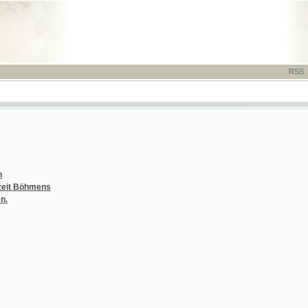
RSS
-
TISK
-
NÁP
hmens
 Kinder-Krankheiten
 Kinder-Krankheiten