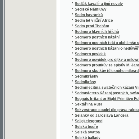
*
Sedmero skutkův tělesného milosrdenství
*
Sedmikrásky
*
Sedmikrásy
*
Sedmmecjtma swatečnjch kázanj Vincencia
*
Sedmnáctero Kázanj postnjch, swátečnjch y 
*
Segnuis Irritant or Eight Primitive Folk-lore 
*
Sektáři na Rusi
*
Sekvestrace soudní dle práva rakouského
*
Selanky od Jaroslava Langera
*
Seligkeitsgrund
*
Selská bouře
*
Selská svatba
*
Selské ballady
*
Selské črty
*
Selské povstání roku 1775
*
Selské zrcadlo představující život a působen
*
Semeno
*
Sen noci svatojanské
*
Sen sv. Jana
*
Serafka
*
Sestra a bratr
*
Sestra Blažena
*
Sestra Dolorosa
*
Sestupem
*
Setí a secí stroje
*
Setma, turecké děvče
*
Setník Halaburd
*
Sever