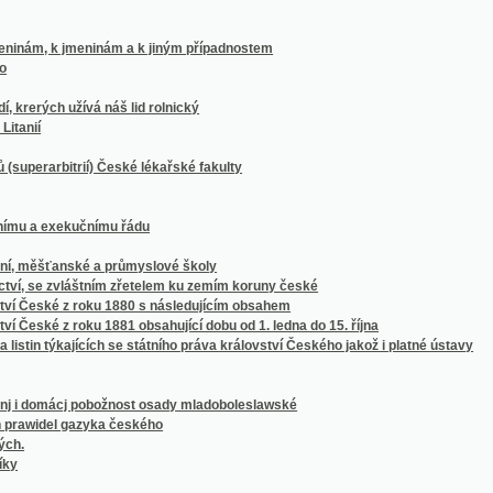
bitrií) České lékařské fakulty
 exekučnímu řádu
ěšťanské a průmyslové školy
e zvláštním zřetelem ku zemím koruny české
ské z roku 1880 s následujícím obsahem
é z roku 1881 obsahující dobu od 1. ledna do 15. října
in týkajících se státního práva království Českého jakož i platné ústavy
mácj pobožnost osady mladoboleslawské
el gazyka českého
áclava Vlad. Tomka
tého trvání Klubu historického v Praze
 dvacetipětiletého jubilea prof. Jana Kvíčaly