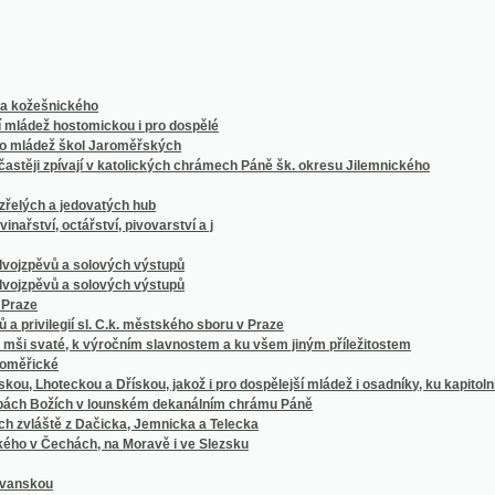
šnického
 hostomickou i pro dospělé
dež škol Jaroměřských
 zpívají v katolických chrámech Páně šk. okresu Jilemnického
 a jedovatých hub
, octářství, pivovarství a j
vů a solových výstupů
vů a solových výstupů
ilegií sl. C.k. městského sboru v Praze
até, k výročním slavnostem a ku všem jiným příležitostem
ké
oteckou a Dřískou, jakož i pro dospělejší mládež i osadníky, ku kapitolnímu děkanství p
 Božích v lounském dekanálním chrámu Páně
tě z Dačicka, Jemnicka a Telecka
Čechách, na Moravě i ve Slezsku
u
 k jmeninám a k jiným případnostem
ch užívá náš lid rolnický