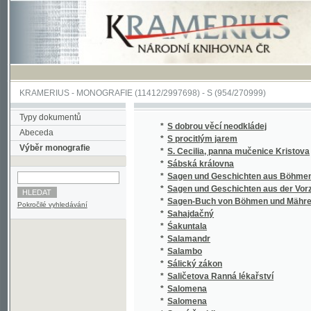
KRAMERIUS
-
MONOGRAFIE
(11412/2997698) -
S (954/270999)
Typy dokumentů
*
S dobrou věcí neodkládej
Abeceda
*
S procitlým jarem
Výběr monografie
*
S. Cecilia, panna mučenice Kristova
*
Sábská královna
*
Sagen und Geschichten aus Böhmen
*
Sagen und Geschichten aus der Vorzeit Bö
*
Sagen-Buch von Böhmen und Mähren.
Pokročilé vyhledávání
*
Sahajdačný
*
Śakuntala
*
Salamandr
*
Salambo
*
Sálický zákon
*
Saličetova Ranná lékařství
*
Salomena
*
Salomena
*
Samá ženidla
*
Sammlung auserlesener Abhandlungen über
*
Sammlung auserlesener Abhandlungen über