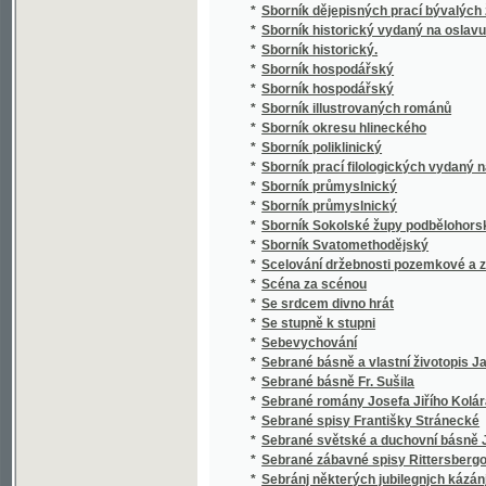
*
Sborník průmyslnický
*
Sborník Sokolské župy podbělohorské
*
Sborník Svatomethodějský
*
Scelování držebnosti pozemkové a zakládán
*
Scéna za scénou
*
Se srdcem divno hrát
*
Se stupně k stupni
*
Sebevychování
*
Sebrané básně a vlastní životopis Jana Hav
*
Sebrané básně Fr. Sušila
*
Sebrané romány Josefa Jiřího Kolára
*
Sebrané spisy Františky Stránecké
*
Sebrané světské a duchovní básně Josefa V
*
Sebrané zábavné spisy Rittersbergovy.
*
Sebránj některých jubilegnjch kázánj, držán
*
Sedlák kavalír a jiné novely
*
Sedlské Námluwy
*
Sedm havránků
*
Sedm let v jižní Africe
*
Sedm proti Thebám
*
Sedmero hlavních hříchů
*
Sedmero postních kázání
*
Sedmero postních řečí o oběti mše svaté
*
Sedmero postnjch kázanj o nedůwěře w lidi
*
Sedmero povídek
*
Sedmero powjdek pro djtky a milownjky gic
*
Sedmero proutkův ze spisův M. Jana Husi