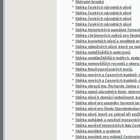
*
Sbírka historických památek řemesla kože
*
Sbírka chrámových zpěvů pro školní mládež
*
Sbírka kostelních písní a modliteb pro mlá
*
Sbírka nábožných písní, které se nejčastěji
*
Sbírka nejběžnějších galicismů
*
Sbírka nejdůležitějších jedlých, podezřelých
*
Sbírka nejnovějších receptů z oboru vinařství
*
Sbírka Nověstaročeských textů.
*
Sbírka nových a časových kupletů, dvojzpě
*
Sbírka nových a časových kupletů, dvojzpě
*
Sbírka obrazů ing. Richarda Jahna v Praze
*
Sbírka opisů původních listin, dekretů a priv
*
Sbírka písní k domácí pobožnosti, ku mši sv
*
Sbírka písní pro poutníky farnosti jaroměřic
*
Sbírka písní pro školu Staroboleslavskou, Lh
*
Sbírka písní, které se zpívají při službách
*
Sbírka pohádek a pověstí moravských zvláš
*
Sbírka pověstí historických lidu českého v 
*
Sbírka povídek a arabesk
*
Sbírka povídek pro mládež českoslovansko
*
Sbírka proslovů
*
Sbírka přání
*
Sbírka přání k novému roku, k narozeninám,
*
Sbírka přednášek z oboru lékařského
*
Sbírka případů z oboru samosprávy
*
Sbírka přísloví, pořekadal a průpovědí, krerý
*
Sbírka rozličných Nábožných Písní a Litanií
*
Sbírka říšských zákonů školských