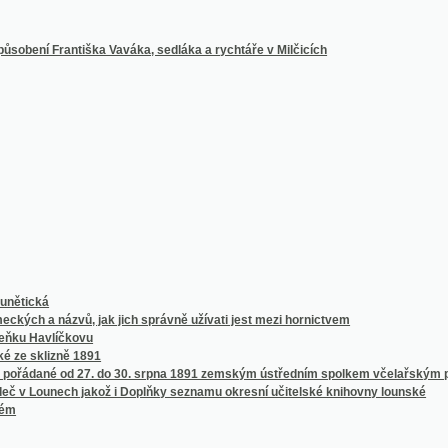
á
názvů, jak jich správně užívati jest mezi hornictvem
avlíčkovu
izně 1891
é od 27. do 30. srpna 1891 zemským ústředním spolkem včelařským pro království 
unech jakož i Doplňky seznamu okresní učitelské knihovny lounské
ečmenů ze sklizně 1891
1. do 13. července 1891
pořádané od 21. do 24. června 1891
nou Zahradnictví v pavilonu Květeny
národního divadla v Praze od 14. dubna 1851 do října 1861 věnovaných
njku latinsko-česko-německém
eum v Praze
ů světových s úplným přehledem českých časopisů insertních
chlověstních a paroplavebních stanic v mocnářství Uhersko-Rakouském
ř. Overbecka, jakož i jiných děl téhož mistra i různých jeho současníkův