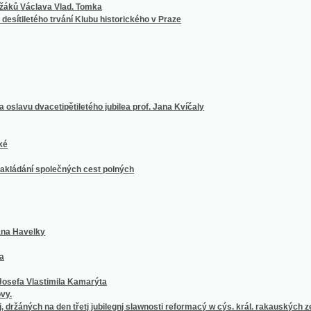
í společných cest polných
elky
lastimila Kamarýta
ých na den třetj jubilegnj slawnosti reformacý w cýs. král. rakauských zemjch
, důwěře w Boha
h