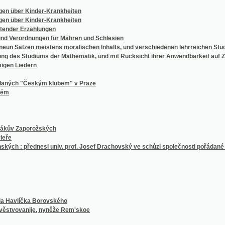
Erzählungen
rdnungen für Mähren und Schlesien
zen meistens moralischen Inhalts, und verschiedenen lehrreichen Stücken als Uebun
 Studiums der Mathematik, und mit Rücksicht ihrer Anwendbarkeit auf Zwecke des pra
edern
"Českým klubem" v Praze
aporožských
 přednesl univ. prof. Josef Drachovský ve schůzi společnosti pořádané dne 6. prosince
íčka Borovského
anije, nyněže Rem'skoe