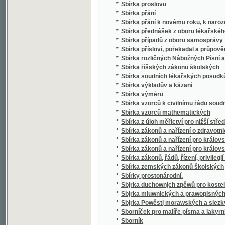
*
Sbírka soudních lékařských posudků (superar
*
Sbírka výkladův a kázaní
*
Sbírka výměrů
*
Sbírka vzorců k civilnímu řádu soudnímu a
*
Sbírka vzorců mathematických
*
Sbírka z úloh měřictví pro nižší střední, m
*
Sbírka zákonů a nařízení o zdravotnictví, s
*
Sbírka zákonů a nařízení pro království Če
*
Sbírka zákonů a nařízení pro království Česk
*
Sbírka zákonů, řádů, řízení, privilegií a list
*
Sbírka zemských zákonů školských
*
Sbírky prostonárodní.
*
Sbjrka duchownjch zpěwů pro kostelnj i do
*
Sbjrka mluwnických a prawopisných prawid
*
Sbjrka Powěstj morawských a slezkých.
*
Sborníček pro malíře písma a lakyrníky
*
Sborník
*
Sborník dějepisných prací bývalých žáků V
*
Sborník historický vydaný na oslavu desítile
*
Sborník historický.
*
Sborník hospodářský
*
Sborník hospodářský
*
Sborník illustrovaných románů
*
Sborník okresu hlineckého
*
Sborník poliklinický
*
Sborník prací filologických vydaný na oslavu
*
Sborník průmyslnický