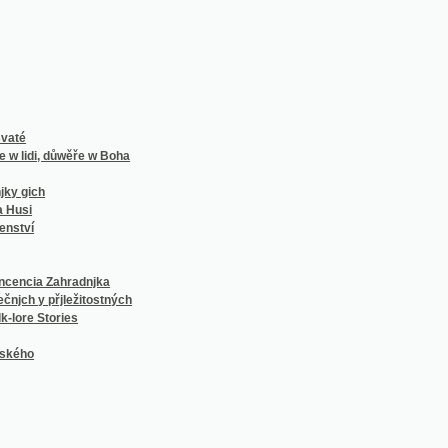
 Zahradnjka
přjležitostných
Stories
í Františka Vaváka, sedláka a rychtáře v Milčicích