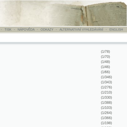
OVĚDA
-
ODKAZY
-
ALTERNATIVNÍ VYHLEDÁVÁNÍ
-
ENGLISH
(1/78)
(1/70)
(1/48)
(1/46)
(1/66)
(1/346)
(1/343)
(1/276)
(1/210)
(1/330)
(1/388)
(1/103)
(1/264)
(1/366)
(1/198)
(1/100)
(1/884)
(1/416)