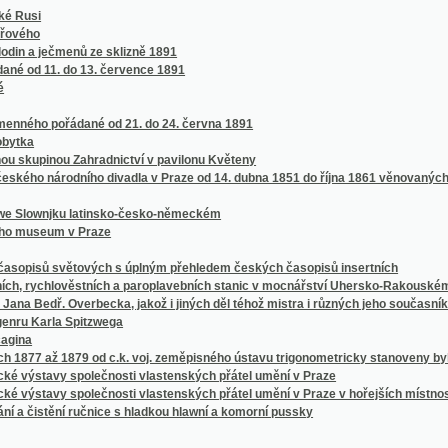
arla Spitzwega
až 1879 od c.k. voj. zeměpisného ústavu trigonometricky stanoveny byly
vy společnosti vlastenských přátel umění v Praze
vy společnosti vlastenských přátel umění v Praze v hořejších místnostech sálu žofí
stění ručnice s hladkou hlawní a komorní pussky
n, Mähren und Schlesien
vě
ch, středních a ústavů učitelských, pak průmyslových a hospodářských škol na Mora
eském
álovství Českého v červenci 1898
halt (von ihren Anfängen bis zur neuesten Zeit)
t für Fremde in den böhmischen Bädern, oder, Unentbehrlischer Rathgeber für Jederm
he.
he.