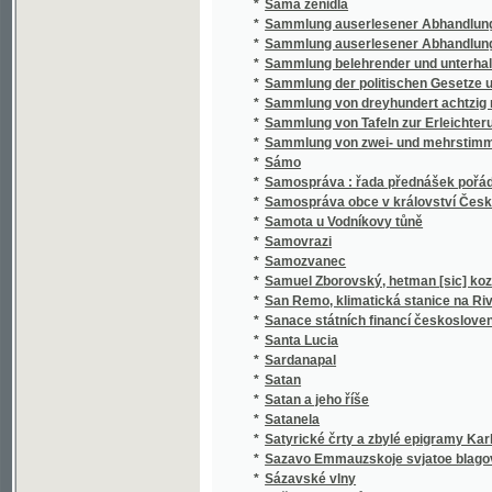
*
Sammlung belehrender und unterhaltender 
*
Sammlung der politischen Gesetze und Vero
*
Sammlung von dreyhundert achtzig neun Sät
*
Sammlung von Tafeln zur Erleichterung des
*
Sammlung von zwei- und mehrstimmigen Li
*
Sámo
*
Samospráva : řada přednášek pořádaných 
*
Samospráva obce v království Českém
*
Samota u Vodníkovy tůně
*
Samovrazi
*
Samozvanec
*
Samuel Zborovský, hetman [sic] kozákův Z
*
San Remo, klimatická stanice na Rivieře
*
Sanace státních financí československých :
*
Santa Lucia
*
Sardanapal
*
Satan
*
Satan a jeho říše
*
Satanela
*
Satyrické črty a zbylé epigramy Karla Havl
*
Sazavo Emmauzskoje svjatoe blagověstvov
*
Sázavské vlny
*
Sběratel brouků
*
Sbírka českých národních písní
*
Sbírka českých národních písní
*
Sbírka českých národních písní
*
Sbírka českých národních písní