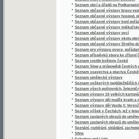
*
Seznam výstavy děl malíře krajin a genru K
*
Seznam výstavy děl Vasila V. Veresčagina
*
Seznam výšek v Čechách, jež v letech 1877 
*
Seznam zaslaných obrazů do umělecké výsta
*
Seznam zaslaných obrazů do umělecké výsta
*
Seznání, rozbírání, skládání, zachowání a či
*
Sfinx
*
Schatten und Licht
*
Schematismus der Bierbrauereien in Böhme
*
Schematismus für das Königreich Böheim
*
Schematismus für das Königreich Böhmen
*
Schematismus obecného školstva na Mora
*
Schematismus školních úřadův, škol obecný
*
Schematismus velkostatků v království Č
*
Schematismus, vydaný výborem zemským kr
*
Schilder-Schau
*
Schiller
*
Schillerova Panna Orleanská
*
Schillerovy Vycházky po Praze a okolí.
*
Schlesiens Landesvertretung und Landeshaus
*
Schneeblumen
*
Schneller Rathgeber bei Zahlungen zunächs
*
Schoedlerova Kniha přírody
*
Schul- und Erziehungsreden
*
Schulatlas
*
Schule der böhmischen Sprache für Deutsc
*
Schule der böhmischen Sprache für Deutsc