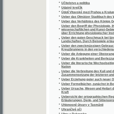
Ueber den guten Geschmack bei ländlichen K
*
Landschaften. Durch Beispiele erläutert
Ueber den zweckmässigen Gebrauch der ve
*
Kreuzbrunnens in den verschiedenartigste
*
Ueber die Anlegung einer Obstorangerie in
*
Ueber die Krankheiten und Berlezzungen de
Ueber die literarische Wechselseitigkeit 
*
Nation
Ueber die Verbreitung des Kali und der Ph
*
Zusammensetzung der letzteren und ihre V
*
Ueber Erziehung guter auch neuer Obst – u
*
Ueber Formelbücher, zunächst in Bezug au
Ueber Ursache, Wesen und Heilart des Bluth
*
Kraft
Uebersicht der ortographischen Regeln, bes
*
Erläuterungen, Denk- und Sittensprüchen, E
*
Uhlonosné útvary v Tasmánii
*
Uhrančivé oči
*
Uhry a Rakousko
*
Uhry od roku 1444-1460
*
Uiber die Standeswahl
*
Uiber die Wirkungen und Anwendung der Hei
Uiber Lehrmethode in Volksschulen für Prä
*
Präparandenunterrichte für Musterlehrer
*
Uiber Spiralfaserzellen in dem Haargeflechte
*
Ukazatel poplatků, sazeb kolkových a tarifn
*
Ukázka fraseologie česko-německé a něm
*
Úkoly a návod ku počítání z paměti
Úkoly Národohospodářského ústavu při Česk