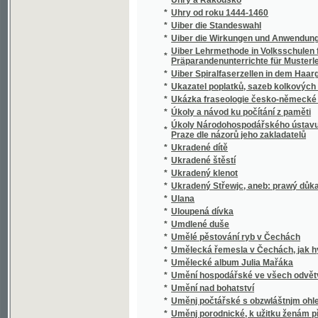
*
Praze dle názorů jeho zakladatelů
*
Ukradené dítě
*
Ukradené štěstí
*
Ukradený klenot
*
Ukradený Střewjc, aneb: prawý důkaz wěrno
*
Ulana
*
Uloupená dívka
*
Umdlené duše
*
Umělé pěstování ryb v Čechách
*
Umělecká řemesla v Čechách, jak hynou - a 
*
Umělecké album Julia Mařáka
*
Umění hospodářské ve všech odvětvích orb
*
Umění nad bohatství
*
Uměnj počtářské s obzwláštnjm ohledem na
*
Uměnj porodnické, k užitku ženám při porod
*
Uměnj, kořalku bez násilj potlačiti, aneb, 
Umriss einer kurzen Geschichte des Leutme
*
genealogischen Denkwürdigkeiten über das 
Przestavlk und Chlumczan
*
Umrlčí ruka, aneb, Nový Monte Christo
*
Úmrtnosť v Praze a na předměstích v letec
*
Umučení a oslavení Pána našeho Ježíše Kris
*
Undina
*
Unessenj pannen, anebo, Mrtwj tanečnjci u 
*
Ungarn und seine Zoll-Zwischenlinie
*
Unglücksgeschichten bei schädlichen und w
*
Unia, čili, Spojení Lutheránů s Kalvíny v Uhr
*
Únos Sabinek