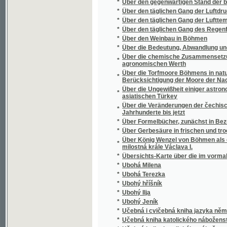
*
Über den täglichen Gang des Regenfalles
*
Über den Weinbau in Böhmen
*
Über die Bedeutung, Abwandlung und Gebra
Über die chemische Zusammensetzung vers
*
agronomischen Werth
Über die Torfmoore Böhmens in naturwissen
*
Berücksichtigung der Moore der Nachbarlä
Über die Ungewißheit einiger astronomische
*
asiatischen Türkey
Über die Veränderungen der čechischen Spr
*
Jahrhunderte bis jetzt
*
Über Formelbücher, zunächst in Bezug auf 
*
Über Gerbesäure in frischen und trockenen 
Über König Wenzel von Böhmen als deutsche
*
milostná krále Václava I.
*
Übersichts-Karte über die im vormaligen 
*
Ubohá Milena
*
Ubohá Terezka
*
Ubohý hříšník
*
Ubohý Ilja
*
Ubohý Jeník
*
Učebná i cvičebná kniha jazyka německého
*
Učebná kniha katolického náboženství
*
Učebná kniha katolického náboženství pro niž
*
Učebná kniha silozpytu čili fysiky
*
Učebná knížka zeměpisu pro vyšší třídy ob
*
Učebná knížka zeměpisu pro vyšší třídy obe
*
Učebné listy jazyka anglického pro samouk