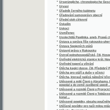
*
Utěssené a rozmilé Čtenj o Prorocjch, to ges
Utěssené a rozmilé Čtenj o Tobiássowi star
*
konal ...
*
Utěssené powjdky, obsahu poučného, oprawd
*
Utěšené povídky pro naši milou mládež
*
Utíkejte, Prajzi jdou!
*
Utonulá loď
*
Utrpení českých menšin v království České
*
Utrpením k blaženosti
*
Utrpením ke blahu, neboli, Syn vdovy
*
Utrpením ku štěstí
*
Utrpenj a smrt některých swatých mučedlnjk
*
Útulny pijácké a osobní svoboda
*
Úvaha o vystavených předmětech firmy Ferd.
*
Úvahy a povahy
*
Úvahy a řeči Dr. Miroslava Tyrše
*
Úvahy Čecha o novém zřízení Rakouska
*
Úvahy historické a literární
*
Úvahy hospodářské
*
Úvahy národohospodářské
*
Úvahy pro jinochy
*
Úvahy vybrané z literárních, politických a 
*
Úvěr : deset přednášek
*
Úvod do analytické geometrie v prostoru /
*
Úvod do dějin nálezův
*
Úvod do drobné praxe lékařské
*
Úvod do fysikální theorie hudby Helmholtz
*
Úvod do nauky o determinantech