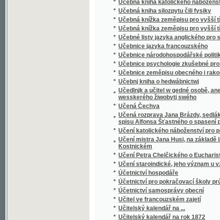
*
Učebnice jazyka francouzského
*
Učebnice národohospodářské politiky
*
Učebnice psychologie zkušebné pro školy st
*
Učebnice zeměpisu obecného i rakouskouher
*
Učebnj kniha o hedwábnictwj
Učedlnjk a učitel w gedné osobě, aneb, Člo
*
wesskerého žiwobytj swého
*
Učená Čechya
Učená rozprava Jana Brázdy, sedláka ze Zlám
*
spisu Alfonsa Šťastného o spasení po smrti
*
Učení katolického náboženství pro první tříd
Učení mistra Jana Husi, na základě latinský
*
Kostnickém
*
Učení Petra Chelčického o Eucharistii
*
Učení staroindické, jeho význam u vznikání
*
Účetnictví hospodáře
*
Účetnictví pro pokračovací školy průmyslov
*
Účetnictví samosprávy obecní
*
Učitel ve francouzském zajetí
*
Učitelský kalendář na ...
*
Učitelský kalendář na rok 1872
*
Učitelstvo a politika
*
Udatný krejčík
*
Údolí Vltavské mezi Prahou a Kralupy
*
Ueber das Olmützer Stadtbuch des Wenzel v
*
Ueber das Verhältniss des Königs Georg von
Ueber den Begriff der Physiologie, ihre Be
*
wissenschaftlichen und Kunst-Gebieten, die
über Errichtung physiologischer Institute