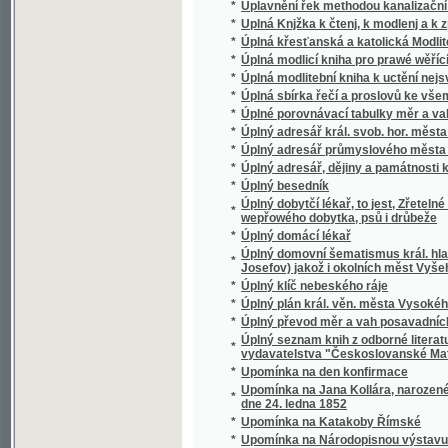
*
Úplný klíč nebeského ráje
*
Úplný plán král. věn. města Vysokého Mýta
*
Úplný převod měr a vah posavadních na me
Úplný seznam knih z odborné literatury ho
*
vydavatelstva "Českoslovanské Matice roln
*
Upomínka na den konfirmace
Upomínka na Jana Kollára, narozeného v Mo
*
dne 24. ledna 1852
*
Upomínka na Katakoby Římské
*
Upomínka na Národopisnou výstavu českos
*
Upomínka na oslavu pětadvacítiletého jubil
*
Upomínka na slavnost Krameriovu, konanou 
Upomínka na slavnost pětadvacetiletého trv
*
Mělníku ve dnech 19. a 20. srpna 1893
*
Upomínky Karoliny Světlé
*
Upomínky na Národopisnou výstavu českos
*
Upomínky z Východu
*
Úprava hostiny
*
Úprava vodstva na Poděbradsku i v okolí a j
*
Upravení daně z pozemků v Čechách
*
Upravení řek v Čechách a jeho význam v 
*
Úpravy vodní v Čechách ku prospěchu hosp
*
Uprchlec z vlasti
*
Uprchlíci na Nové Rusi
*
Uprchlíci na Nové Rusi :
*
Upřimné slovo o organisaci našeho malého ř
*
Upřímný
*
Ur Böhmens moderna Diktning