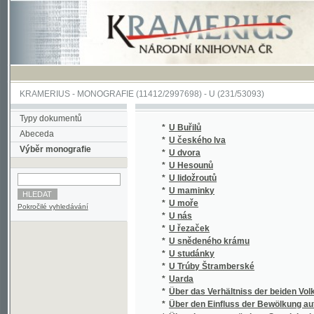
KRAMERIUS
-
MONOGRAFIE
(11412/2997698) -
U (231/53093)
Typy dokumentů
*
U Buřilů
Abeceda
*
U českého lva
Výběr monografie
*
U dvora
*
U Hesounů
*
U lidožroutů
*
U maminky
*
U moře
Pokročilé vyhledávání
*
U nás
*
U řezaček
*
U snědeného krámu
*
U studánky
*
U Trúby Štramberské
*
Uarda
*
Über das Verhältniss der beiden Volksstä
*
Über den Einfluss der Bewölkung auf den tä
*
Über den gegenwärtigen Stand der böhmisch
*
Über den täglichen Gang der Luftdruckes un
*
Über den täglichen Gang der Lufttemperatur