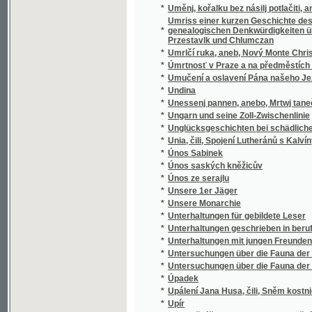
*
Únos saských kněžicův
*
Únos ze serajlu
*
Unsere 1er Jäger
*
Unsere Monarchie
*
Unterhaltungen für gebildete Leser
*
Unterhaltungen geschrieben in berufsfreien
*
Unterhaltungen mit jungen Freunden der Va
*
Untersuchungen über die Fauna der Gewä
*
Untersuchungen über die Fauna der Gewä
*
Úpadek
*
Upálení Jana Husa, čili, Sněm kostnický
*
Upír
*
Uplavnění řek methodou kanalizační a průbě
*
Uplná Knjžka k čtenj, k modlenj a k zpíwánj 
*
Úplná křesťanská a katolická Modlitebnj kn
*
Úplná modlicí kniha pro prawé wěřící křesť
*
Úplná modlitební kniha k uctění nejsvětější
*
Úplná sbírka řečí a proslovů ke všem slav
*
Úplné porovnávací tabulky měr a vah i jich
*
Úplný adresář král. svob. hor. města Hory K
*
Úplný adresář průmyslového města Humpo
*
Úplný adresář, dějiny a památnosti králo
*
Úplný besedník
Úplný dobytčí lékař, to jest, Zřetelné pou
*
wepřowého dobytka, psů i drůbeže
*
Úplný domácí lékař
Úplný domovní šematismus král. hlavního mě
*
Josefov) jakož i okolních měst Vyšehradu - 