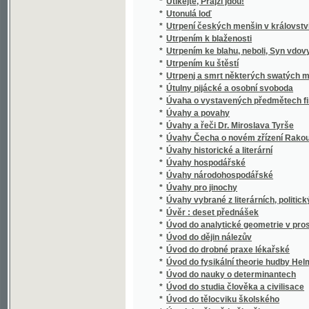
*
Úvod do studia člověka a civilisace
*
Úvod do tělocviku školského
*
Úvod do tělovědy člověka
*
Úvod do zdravovědy
Úvod do zemězpytu, čili, Prostonárodní výkl
*
než nynější své tvářnosti dosáhla
*
Úvod do živlovědy
*
Úvod k jazyku německému
Úvod ve studium trestního hmotného práva 
*
27. května 1852 zvláště, čili, Soubor vědomo
nadzmíněného zákonníka rakouského zvláště 
*
Úwahy o nynějších poměrech hledíc zwlášt
*
Uwedenj k počjtánj
*
Uwedenj k wnitřnj modlitbě
*
Uwedenj ku snadnému, rychlému a gistému 
*
Uwod theoretycko-praktický k wyučowánj w po
*
Užitečnost a škodlivost drobnohledných úst
Užitečný Spis od Doktora Grobiána wssem w
*
mrawů a znamenitých ctnostj