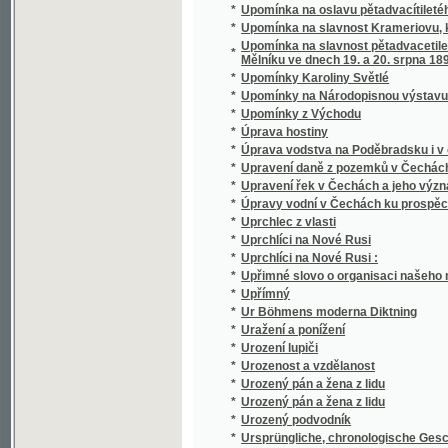
*
Uražení a ponížení
*
Urození lupiči
*
Urozenost a vzdělanost
*
Urozený pán a žena z lidu
*
Urozený pán a žena z lidu
*
Urozený podvodník
*
Ursprüngliche, chronologische Geschichte
*
Ursprüngliche, chronologische Geschichte
*
Urvasi
*
Úřadník černého kabinetu
*
Úřadování samosprávy obecní
*
Úřední sloh církevní
*
Úskalím
*
Uskoci
*
Usmířenec
*
Usslechtilá Pawlinka, aneb, Prawá ctnost w
*
Ústava a správa říše rakousko-uherské v 
*
Ústava Spojených států
*
Ústavní práva v Rakousku
*
Ústrojí polnohospodářské, čili, Hospodářsk
*
Ústřední elektrická stanice král. hlav. měst
*
Ústřední topení a větrání
*
Útěcha kagjcj dusse, čili, Předobrý Pastýř K
*
Útěcha pro stáří a duše v očistci
*
Útěcha, kterauž nalézá nábožný křesťan u 
Utěssené a milé Čtenj o Abrahamu, Izáku a 
*
powolal a do země zaslíbené uwedl ...