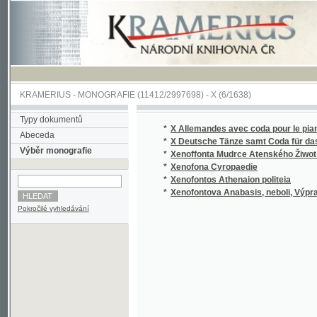
KRAMERIUS
-
MONOGRAFIE
(11412/2997698) -
X (6/1638)
Typy dokumentů
*
X Allemandes avec coda pour le piano=forte
Abeceda
*
X Deutsche Tänze samt Coda für das Piano
Výběr monografie
*
Xenoffonta Mudrce Atenského Žiwot a Skut
*
Xenofona Cyropaedie
*
Xenofontos Athenaion politeia
*
Xenofontova Anabasis, neboli, Výprava Kyr
Pokročilé vyhledávání