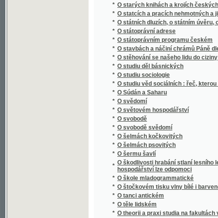
*
O šermu šavlí
O škodlivosti hrabání stlaní lesního lesu, o
*
hospodářství lze odpomoci
*
O škole mladogrammatické
*
O štočkovém tisku vlny bílé i barvené po s
*
O tanci antickém
*
O těle lidském
*
O theorii a praxi studia na fakultách vysoký
*
O theorii forem bilinearných
*
O tom nejdůležitějším
*
O trýzněnj howad
*
O třech holoubkách
*
O tvorstvu předvěkém
*
O úmluvách vídeňských
*
O úpadku národa českého
*
O ústrojnosti včely
*
O váze
*
O vědě a umění
*
O velikém hvězdáři Koperníkovi
*
O vlasteneckém idealismu
*
O vlastenectví, o češtině a o národu česko
*
O vodě
*
O vodních družstvech
*
O volbě stavu
*
O vrstvách kůry zemské a skamenělých [sic
*
O vychování mládeže v našich domácnoste
*
O vychování národním
*
O vychování syna