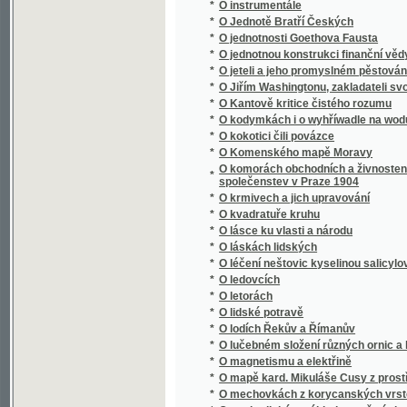
*
O Jiřím Washingtonu, zakladateli svobody 
*
O Kantově kritice čistého rozumu
*
O kodymkách i o wyhříwadle na wodu
*
O kokotici čili povázce
*
O Komenského mapě Moravy
O komorách obchodních a živnostenských : 
*
společenstev v Praze 1904
*
O krmivech a jich upravování
*
O kvadratuře kruhu
*
O lásce ku vlasti a národu
*
O láskách lidských
*
O léčení neštovic kyselinou salicylovou a s
*
O ledovcích
*
O letorách
*
O lidské potravě
*
O lodích Řekův a Římanův
*
O lučebném složení různých ornic a hornin 
*
O magnetismu a elektřině
*
O mapě kard. Mikuláše Cusy z prostředka XV.
*
O mechovkách z korycanských vrstev pod 
*
O methodickém výkladu pověstí slovanských 
*
O míře a váze metrické
*
O módní filosofii naší doby
*
O mravně zpustlé mládeži, toho příčinách a
*
O mravnosti rozumové
*
O mrvě
*
O mši svaté
*
O náboženství a mravnosti