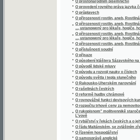
*
O původu a rozvoji nauky o číslech
*
O původu světla i tepla slunečního
*
O Rakousko-Uherském narovnání
*
O rašelinách českých
*
O reformě hudby chrámové
*
O rovnovážné funkci devisových kursů
*
O rozpočtu trhové ceny za nemovitosti dle
O rukopisnom" molitvennikě staročešskom" s
*
L'vově
*
O rybářství v řekách českých a o jeho pom
*
O řádu Maltánském, se zvláštním zřetelem 
*
O řízeném hospodářství
*
O samosprávě anglické
*
O scelování pozemků
*
O scenerii řeckého divadla
*
O sebevědomí učitelském
*
O sedmeru dobytka domácýho, geho chowá
*
O slawnosti národnj sw. Prokopa w Čechách
*
O slohu různých národů se zvláštním zřete
*
O slozích stavebních
*
O složení evangelií
*
O slunečníkovi, měsíčníkovi a větrníkovi
*
O směnkách
*
O smíšeném manželstwj
*
O Smolíčkovi
*
O snu
*
O sociálních poměrech českého studentstv
*
O soustavě sluneční