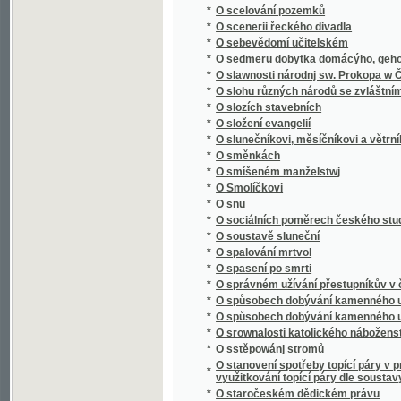
*
O spalování mrtvol
*
O spasení po smrti
*
O správném užívání přestupníkův v české ř
*
O spůsobech dobývání kamenného uhlí
*
O spůsobech dobývání kamenného uhlí
*
O srownalosti katolického náboženstwj s r
*
O sstěpowánj stromů
O stanovení spotřeby topící páry v prvním 
*
využitkování topící páry dle soustavy A.D. D
*
O staročeském dědickém právu
*
O starých knihách a krojích českých
*
O statcích a pracích nehmotných a jich výz
*
O státních dluzích, o státním úvěru, o emisí
*
O státoprávní adrese
*
O státoprávním programu českém
*
O stavbách a náčiní chrámů Páně dle naříze
*
O stěhování se našeho lidu do ciziny
*
O studiu děl básnických
*
O studiu sociologie
*
O studiu věd sociálních : řeč, kterou proslov
*
O Súdán a Saharu
*
O svědomí
*
O světovém hospodářství
*
O svobodě
*
O svobodě svědomí
*
O šelmách kočkovitých
*
O šelmách psovitých