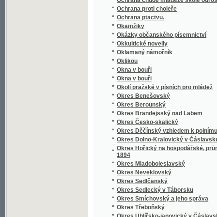
*
Opatowický Poklad ;
*
Opatrnosti nikdy nazbyt, aneb, Vůdce loupež
*
Opička z besedy
Oprávce poklésků pravopisných i některých j
*
středních
*
Opuštěná markýzka
*
Orbis pictus
*
Orbis pictus
*
Orbis pictus v řeči české a německé
*
Orbis pictus v řeči české a německé
*
Orfeus v podsvětí
*
Orientalien
*
Orientierungs-Lexikon der Tschechoslowak
*
Ornamentika
*
Ornamentika
*
Orografický a geotektonický přehled území 
*
Orographisch-geotektonische Übersicht des
*
Ortografia neb prawidla Prawopisebnosti Mo
Ortographische Übungen und Aufgaben nebst
*
theoretisch-praktische Rechtschreibschule 
*
Oříšky
*
Oříšky k louskání
*
Osada u Červené řeky
*
Osadníci Kanadští
*
Osamělá duše
*
Osídlení krajiny jindřicho-hradecké a novo-b
*
Osiřelá djwka, neb, Paměti hodné události m