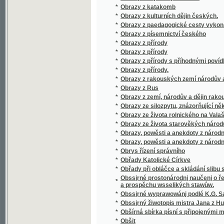
*
Odborná pathologie a therapie.
*
Ode břehů moře Středozemského
Ode latine sur Carlsbad, composée, vers la 
*
Lobkowitz, avec une traduction polyglotte, u
*
Odgłos pieśni ruskich Czelakowskiego
*
Odchodnj nawsstiwenj, aneb, Ukrutné násle
*
Odkaz J.V. Friče
*
Odkryté poklady
*
Odměna vděčnosti
*
Odměna zrádcova
*
Odplata
*
Odpočinutj wěčné dey gim Pane
*
Odpor stavův českých proti Ferdinandovi I. 
*
Odpoutaný Prometheus
Odpověď kterouž dává Alois Vojtěch Šembera 
*
Soudu
Odpověď na námitky kapitána Ch. Liernura pr
*
města Prahy
*
Odpustková knížka
*
Odpustky
*
Odrobiny stolu Nazaretského, aneb, Opis 
*
Odvážlivý kapitán
*
Odvážný loupežník
*
Odzbrojte!
*
Oekonomisch - botanisches Garten - Journa
*
Oekonomisch - praktischer Garten – Katec
*
Oekonomisch-technische Flora Böhmens
*
Oesterreich, Panslavismus und die Südslav