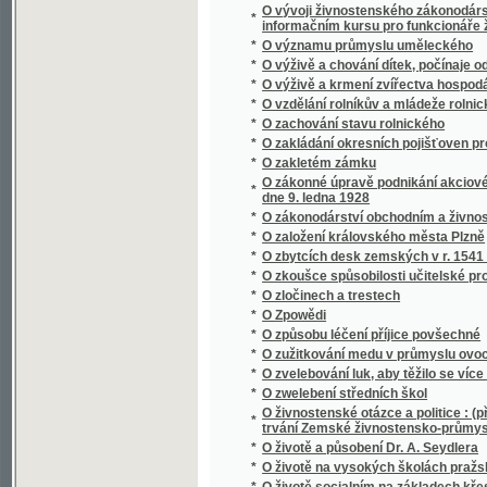
*
O životě a působení Dr. A. Seydlera
*
O životě na vysokých školách pražských kn
*
O životě socialním na základech křesťansk
*
O životu a působení Ferdinanda Lassalla
*
O živých a mrtvých
*
Oba lichváři
*
Obce bez pastýřů duchowních
*
Obce právo a moc
*
Obcování s lidmi
*
Občan a stát
*
Občan-generál
*
Obec Královice v okresu Říčanském
*
Obecná kronika, čili, Vypravování o národe
Obecní řád saudní a řád konkursní Čech, Mor
*
Krajinska, Gorice, Gradišče, Terstu, Tyrol 
*
Obecní schematismus král. hlavního města 
*
Obecní zákon lesní se všemi dodatky, zvlášt
*
Obecnj zákon
*
Obecný zákon trestní daný dne 27. května 1
*
Obecný zákon trestní daný dne 27. května 
*
Obecný zákonník občanský císařství Rako
*
Obecný zákonník občanský císařství Rako
Obecný zákonník obchodní se všemi dodatk
*
a komorách obchodních, pak řád živnostensk
zákony o společenstvech pro napomáhání ži
*
Obecný zeměpis věnovaný mládeži škol ob
*
Oberhirtliche Neujahrswünsche an die Gläub
*
Oberndorf