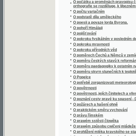
*
O poměrech Čechů a Němců v zemích českýc
*
O poměru českých stavů k reformám podda
*
O poměru paedagogiky k ostatním naukám
*
O poměru skvrn slunečních k teplotě poze
*
O Popelce
*
O potřebě zorganizovati meteorologická po
*
O povětrnosti
*
O povětrnosti, jejích činitelech a vlivu na ro
*
O poznání cesty pravé ku spasení - Dcerka
*
O požárech a hašení ohně
*
O praktickém směru vychování
*
O právu římském
*
O prawém sstěstj člowěka
*
O prawém způsobu cwičenj mládeže we ssk
*
O prohlížení mléka kravského se stanoviska
*
O prostonárodním písemnictví
*
O provedení rovného práva jazyka českého p
*
O průplavech
*
O přirozenosti rostlin, aneb, Rostlinář
O přirozenosti rostlin, aneb, Rostlinář, obs
*
..., ustanowený pro lékaře, hogiče, hospodá
O přirozenosti rostlin, aneb, Rostlinář, obs
*
..., ustanowený pro lékaře, hogiče, hospodá
*
O přirozenosti rostlin, aneb, Rostlinář, pro
*
O příslušnosti soudní
*
O přjsaze
*
O působení kláštera Sázavského na vývoj st
*
O původě lidské mluvy