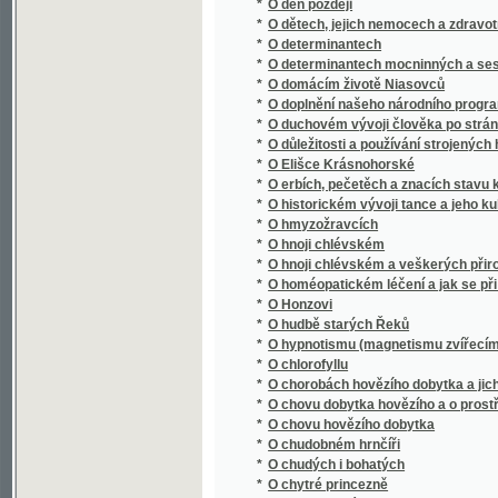
*
O determinantech mocninných a sestavnýc
*
O domácím životě Niasovců
*
O doplnění našeho národního programu
*
O duchovém vývoji člověka po stránce všeli
*
O důležitosti a používání strojených hnojiv
*
O Elišce Krásnohorské
*
O erbích, pečetěch a znacích stavu kněžsk
*
O historickém vývoji tance a jeho kulturní
*
O hmyzožravcích
*
O hnoji chlévském
*
O hnoji chlévském a veškerých přirozených 
*
O homéopatickém léčení a jak se při něm za
*
O Honzovi
*
O hudbě starých Řeků
*
O hypnotismu (magnetismu zvířecím)
*
O chlorofyllu
*
O chorobách hovězího dobytka a jich léčení
*
O chovu dobytka hovězího a o prostředcích 
*
O chovu hovězího dobytka
*
O chudobném hrnčíři
*
O chudých i bohatých
*
O chytré princezně
*
O instrumentále
*
O Jednotě Bratří Českých
*
O jednotnosti Goethova Fausta
*
O jednotnou konstrukci finanční vědy : (poz
*
O jeteli a jeho promyslném pěstování