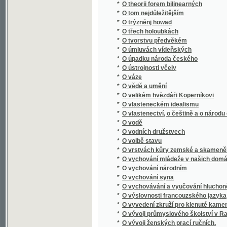
*
O vychovávání a vyučování hluchoněmých
*
O výslovnosti francouzského jazyka
*
O vyvedení zkruží pro klenuté kamenné mos
*
O vývoji průmyslového školství v Rakousku, 
*
O vývoji ženských prací ručních.
O vývoji živnostenského zákonodárství v Ra
*
informačním kursu pro funkcionáře živnost
*
O významu průmyslu uměleckého
*
O výživě a chování dítek, počínaje od jejich 
*
O výživě a krmení zvířectva hospodářského
*
O vzdělání rolníkův a mládeže rolnické
*
O zachování stavu rolnického
*
O zakládání okresních pojišťoven proti ohni
*
O zakletém zámku
O zákonné úpravě podnikání akciového : před
*
dne 9. ledna 1928
*
O zákonodárství obchodním a živnostenském
*
O založení královského města Plzně
*
O zbytcích desk zemských v r. 1541 pohoře
*
O zkoušce spůsobilosti učitelské pro škol
*
O zločinech a trestech
*
O Zpowědi
*
O způsobu léčení příjice povšechné
*
O zužitkování medu v průmyslu ovocnickém
*
O zvelebování luk, aby těžilo se více a dobré
*
O zwelebení středních škol
O živnostenské otázce a politice : (přednášk
*
trvání Zemské živnostensko-průmyslové je