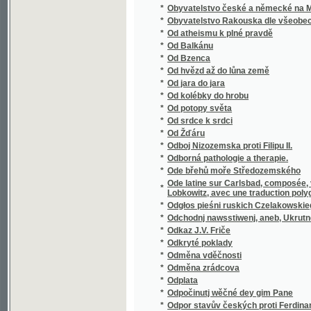
*
Oesterreichisch Schlesien
*
Ohavnosti moderní společnosti
*
Ohlas našich dějin
*
Ohlas pjsnj českých
Ohlássky weyročnjch Swátkůw a Slawnostj, 
*
katolická důkladně wygádřené mjti žádá
*
Ohlasy libické
*
Ochotnické divadlo v král. věn. městě Poličc
*
Ochrana dělnictva najmě mezinárodní ochra
*
Ochrana chudé a opuštěné mládeže
*
Ochrana chudé mládeže škole odrostlé
*
Ochrana proti choleře
*
Ochrana ptactvu.
*
Okamžiky
*
Okázky občanského písemnictví
*
Okkultické novelly
*
Oklamaný námořník
*
Oklikou
*
Okna v bouři
*
Okna v bouři
*
Okolí pražské v písních pro mládež
*
Okres Benešovský
*
Okres Berounský
*
Okres Brandejsský nad Labem
*
Okres Česko-skalický
*
Okres Děčínský vzhledem k polnímu a lesn
*
Okres Dolno-Kralovický v Čáslavsku
Okres Hořický na hospodářské, průmyslové 
*