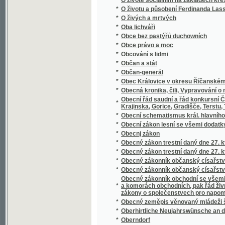
*
Oberon
*
Oběť fanatismu
*
Oběť msse swaté, s připogeným swatodenn
*
Oběť náčelníka Mandanů
*
Obět nowého zákona
*
Oběti náboženského fanatismu
*
Oběti pověry
*
Obětovaná
*
Obětovaná
*
Obětovaná
*
Obětovnosť a věrnosť u Soshonů
*
Obchod v otrocích
*
Obchodní a živnostenská komora v Praze v p
*
Obchodní dům v mořských skaliskách
*
Obchodní korrespondence v řeči české a 
*
Obchodní politika : její minulý vývoj i prou
*
Obchodní politika napsal Josef Gruber
*
Obchodníci
*
Objev a popis dvojpravidelných hranatin
*
Objev a popis nových pravidelných hranatin
*
Objevení Ameriky
*
Objevení Ameriky Kristofem Kolumbem
*
Obležení Kolobřehu
*
Obležení Vídně od Turků roku 1683
*
Oblomovština
Obnova peněžního trhu : předneseno na shr
*
června 1934
*
Obnovené obrazy