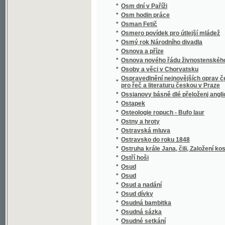
Otewřený list hraběte Lwa z Thunů panu Jan
*
swatodušních
*
Othello, Mauřenjn Benátský
*
Otokar.
*
Otroci v Texasu
*
Otroctví naší doby
*
Otrok, anebo: Wyzrazený u hrobu hřjssnjk
*
Oudolí Almerianské
*
Ouklady a láska
*
Ouplný Kapesní slowník čechoslowanského
*
Ouvertur aus der Oper Don Juan für das Pia
*
Ouverture [aus der Oper] La violette
*
Ouverture aus der Oper Der lustige Schuste
*
Ouverture aus der Oper Der Vampyr für das 
*
Ouverture aus der Oper Joseph und seine B
*
Ouverture aus der Oper Tancred für´s Piano
*
Ouverture de l´opera Cendrillon (Aschenbröd
*
Ouverture de l´Opera La Clemenza di Tito po
*
Ouverture[aus der Oper] La violette
*
Ovoce, užití jeho v domácnosti a kuchyni
*
Owoce dobrého wychowánj
*
Owoce dobročinnosti
*
Oznamovatel sjezdu českých lékařův a přír
*
Ozvěna z Assisi
*
Oživené hroby