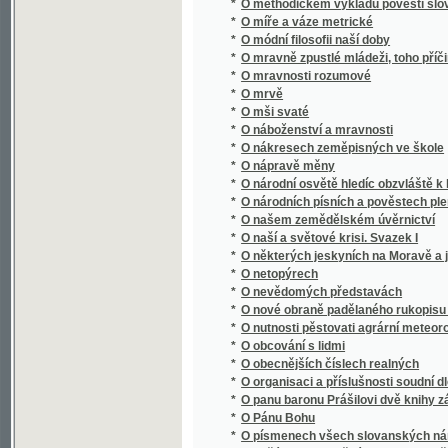
*
O nákresech zeměpisných ve škole
*
O nápravě měny
*
O národní osvětě hledíc obzvláště k literatu
*
O národních písních a pověstech plemen s
*
O našem zemědělském úvěrnictví
*
O naší a světové krisi. Svazek I
*
O některých jeskyních na Moravě a jejich 
*
O netopýrech
*
O nevědomých představách
*
O nové obraně padělaného rukopisu Králov
*
O nutnosti pěstovati agrární meteorologii v
*
O obcování s lidmi
*
O obecnějších číslech realných
*
O organisaci a příslušnosti soudní dle nov
*
O panu baronu Prášilovi dvě knihy zábavné
*
O Pánu Bohu
*
O písmenech všech slovanských národův
O počátku a proměnách pravopisu českého 
*
orthografie se rozděluge, k ljbeznému a ne
*
O počtu variačním
*
O podstatě díla uměleckého
*
O poesii a povaze lorda Byrona.
*
O pohoří Himálaji
*
O pojišťování
*
O pokroku fysikálním v posledním desítiletí
*
O pokroku mravnosti
*
O pokroku přírodních věd