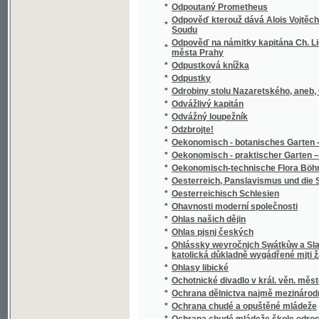
1894
*
Okres Mladoboleslavský
*
Okres Neveklovský
*
Okres Sedlčanský
*
Okres Sedlecký v Táborsku
*
Okres Smíchovský a jeho správa
*
Okres Třeboňský
*
Okres Uhlířsko-janovický v Čáslavsku
*
Okres Velvarský na Všeobecné zemské jubil
*
Okres Vlašimský
*
Okres Votický
*
Okresní hejtmanství Holešovské
*
Okus Česko-Německého práwnického a ged
*
Okus w básněnj českém.
*
Oldřich a Božena
*
Olitiza, dcera prérie
*
Oliver Cromwell a anglická republika
*
Oliver Twist, aneb, Mladictwj sirotka.
*
Olivier
*
Olivový sad a jiné novelly
*
Olla-Potrida, oder, Dies Buch gehört dem Kä
*
Olomouc, královské hlavní město Moravy
*
Oltář, poučná a modlitební kniha i zpěvník 
*
Omylowé
*
On hledá poklad
*
On the Central South African Tribes from th
*
Ondřej Černyšev
*
Opatovický klášter, neb, Pomsta vypovězen