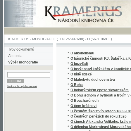
KRAMERIUS
-
MONOGRAFIE
(11412/2997698) -
O (567/106911)
Typy dokumentů
*
O alkoholismu
Abeceda
*
O básnické činnosti P.J. Šafaříka a F. Palac
Výběr monografie
*
O bezvládí
*
O bezženství kněžském v katolické církvi v
*
O bídě lidské
*
O blahobytu duchovenstva
*
O Boha
Pokročilé vyhledávání
*
O bohatýrském epose slovanském
*
O Bohu jednom v bytnosti a trojím v osobác
*
O Boucharónech
*
O čem král neví
*
O českém školství v letech 1889-1890
*
O českých penězích do roku 1526
*
O činech Alexandra Velikého, krále maced
*
O dějepisu Markrabství Moravského a zpyto
*
O den později
*
O dětech, jejich nemocech a zdravotním vy
*
O determinantech