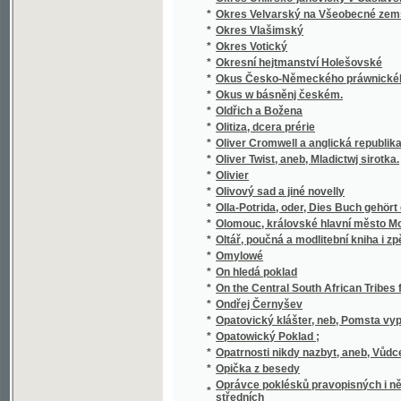
*
Osiřelé dítky
*
Oslava Husova
*
Oslava třistaleté památky narození J.A. K
*
Osm dní v Paříži
*
Osm hodin práce
*
Osman Fetič
*
Osmero povídek pro útlejší mládež
*
Osmý rok Národního divadla
*
Osnova a příze
*
Osnova nového řádu živnostenského s úvod
*
Osoby a věci v Chorvatsku
Ospravedlnění nejnovějších oprav českého p
*
pro řeč a literaturu českou v Praze
*
Ossianovy básně dlé přeloženj anglického J
*
Ostapek
*
Osteologie ropuch - Bufo laur
*
Ostny a hroty
*
Ostravská mluva
*
Ostravsko do roku 1848
*
Ostruha krále Jana, čili, Založení kostela na
*
Ostří hoši
*
Osud
*
Osud
*
Osud a nadání
*
Osud dívky
*
Osudná bambitka
*
Osudná sázka
*
Osudné setkání