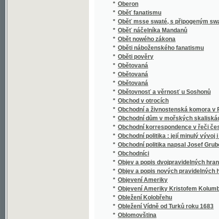
*
Obnovené právo a Zřízení zemské dědičnéh
*
Obrana celní na ochranu českého rolnictví 
*
Obrana českého jazyka proti utrhačům a o
*
Obrana prawdy katolické proti odporům akato
*
Obrana proti lhářům a utrhačům
*
Obrana základů víry katolické.
*
Obraz činnosti literární učitelstva českoslo
*
Obraz Dokonalého Včitele
*
Obraz Gasných nebes s krátkým popsánjm ne
Obraz Jednoty Českobratrské čili Jana Lasit
*
Polském od Jana Amosa Komenského
*
Obraz květeny
*
Obraz minulosti starožitného města Prachat
*
Obraz smjsseného manžesltvj
Obraz starého swěta, to gest: Wšeobecná pol
*
pádu západnj řjše řjmské
*
Obraz staropohanské t. j. řecké a římské s
*
Obraz strany mladočeské a čestný soud, pol
*
Obraz světa slovanského s hlediště politick
*
Obrazárna česko-moravská ve fotografiích
*
Obrazárna Jos. V. Nováka v Praze
*
Obrázková abeceda
*
Obrázková dějepisná čítanka Spojených stá
*
Obrázková kniha k názornému vyučování dí
*
Obrázkové dějiny národa českého
*
Obrázkový kalendář na rok 1863
*
Obrázkový život svatých pro školu a dům