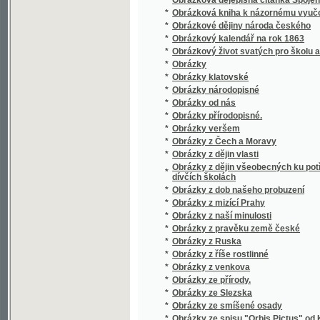
*
Obrazy dějin českých
*
Obrazy k názornému vyučování
*
Obrazy k názornému vyučování
*
Obrazy krajin v ohledu zeměpisném, příro
*
Obrazy ku přírodopisu
*
Obrazy rostlin jedovatých i pěstovaných
*
Obrazy starožitných staveb v Čechách
Obrazy swěta čili popsání rozličných národů, 
*
na naší zemi
*
Obrazy věku mladistvého
*
Obrazy z ciziny
*
Obrazy z ciziny.
*
Obrazy z dějepisu církwe Páně.
*
Obrazy z dějin československých
*
Obrazy z dějin českých
*
Obrazy z dějin českých a rakouských
*
Obrazy z dějin ruských
*
Obrazy z dějin ve přirovnání
*
Obrazy z katakomb
*
Obrazy z kulturních dějin českých.
*
Obrazy z paedagogické cesty vykonané r. 1
*
Obrazy z písemnictví českého
*
Obrazy z přírody
*
Obrazy z přírody
*
Obrazy z přírody s příhodnými povídkami
*
Obrazy z přírody.
*
Obrazy z rakouských zemí národův a dějin
*
Obrazy z Rus