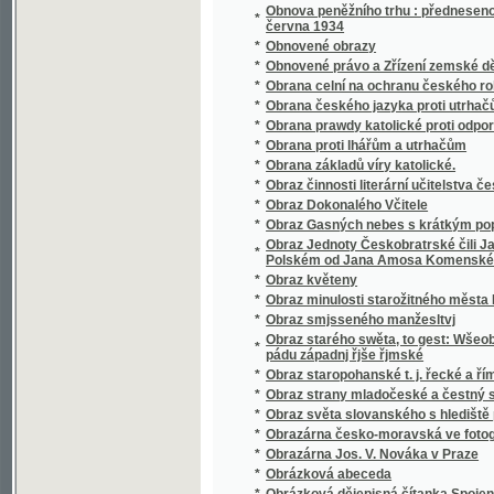
*
Obrázky
*
Obrázky klatovské
*
Obrázky národopisné
*
Obrázky od nás
*
Obrázky přírodopisné.
*
Obrázky veršem
*
Obrázky z Čech a Moravy
*
Obrázky z dějin vlasti
Obrázky z dějin všeobecných ku potřebě m
*
dívčích školách
*
Obrázky z dob našeho probuzení
*
Obrázky z mizící Prahy
*
Obrázky z naší minulosti
*
Obrázky z pravěku země české
*
Obrázky z Ruska
*
Obrázky z říše rostlinné
*
Obrázky z venkova
*
Obrázky ze přírody.
*
Obrázky ze Slezska
*
Obrázky ze smíšené osady
*
Obrázky ze spisu "Orbis Pictus" od Komen
*
Obrázky ze školství českého a rakouského z X
*
Obrázky ze Šumavy
*
Obrázky ze žďárských hor
*
Obrázky ze života malých
*
Obrazů ze silozpytu řada druhá
*
Obrazy a příběhy z dějin všeobecných :
*
Obrazy allegorické neb jinotajné, jak dávnýc