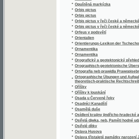
*
Osudnou stopou
*
Osudný den fidlovačky, aneb, Strašidlo v še
*
Osudný náramek
*
Osudný sňatek
*
Osudy dělnické rodiny
*
Osudy lesníkovy rodiny
Osummecýtma Prawidel Hry mrawopočestné, 
*
proslowem a doslowem
*
Osvoboďený Jerusalém
*
Otázka dělnická
*
Otázka sociální
*
Otázka: co máme o zpowědi katoljků držeti? 
*
Otázky a odpovědi z předmětů prvního oodě
Otázky na děti, aneb, Předcházegjcý potře
*
rodičům, swětským y duchownjm učitelům
*
Otcové a děti
*
Otcovské věno
*
Otče náš
*
Otče náš v devateru řečí duchovních
*
Otče náš w desateru modliteb pro djtky
*
Otčenáš
*
Otčenáš w desateru modliteb pro djtky
*
Otec
*
Otec a syn
*
Otec a syn
*
Otec a syn, čili, Vojsko francouzské v Rusíc
*
Otec Radecký
*
Otevřený list panu Dru Janu Kvíčalovi, zem