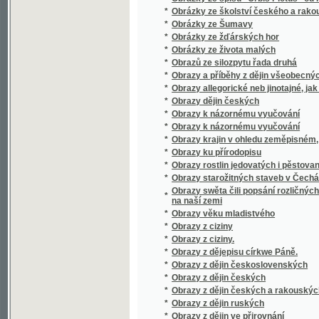
*
Obrazy z zemí, národův a dějin rakouských
*
Obrazy ze silozpytu, znázorňující některá nejd
*
Obrazy ze života rolnického na Valašsku od XV
*
Obrazy ze života starověkých národů
*
Obrazy, powěsti a anekdoty z národního a s
*
Obrazy, powěsti a anekdoty z národního a s
*
Obrys řízení správního
*
Obřady Katolické Církve
*
Obřady při obláčce a skládání slibu sester 
Obssjrné prostonárodnj naučenj o řemeslech
*
a prospěchu wsselikých stawůw.
*
Obssjrné wyprawowánj podlé K.G. Salcmana
*
Obssjrný žiwotopis mistra Jana z Husince,
*
Obšírná sbírka písní s připojenými modlitba
*
Obšit
*
Obyvatelstvo české a německé na Moravě
*
Obyvatelstvo Rakouska dle všeobecného sčí
*
Od atheismu k plné pravdě
*
Od Balkánu
*
Od Bzenca
*
Od hvězd až do lůna země
*
Od jara do jara
*
Od kolébky do hrobu
*
Od potopy světa
*
Od srdce k srdci
*
Od Žďáru
*
Odboj Nizozemska proti Filipu II.